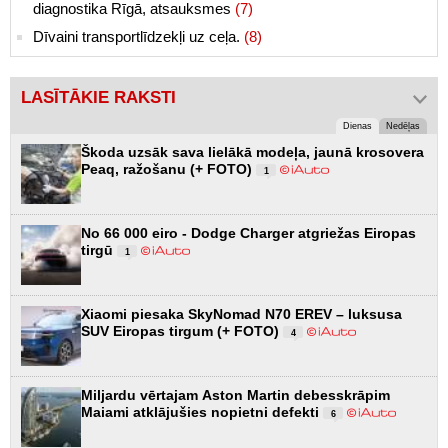
diagnostika Rīgā, atsauksmes
(7)
Dīvaini transportlīdzekļi uz ceļa.
(8)
LASĪTĀKIE RAKSTI
Dienas
Nedēļas
Škoda uzsāk sava lielākā modeļa, jaunā krosovera
Peaq, ražošanu (+ FOTO)
1
No 66 000 eiro - Dodge Charger atgriežas Eiropas
tirgū
1
Xiaomi piesaka SkyNomad N70 EREV – luksusa
SUV Eiropas tirgum (+ FOTO)
4
Miljardu vērtajam Aston Martin debesskrāpim
Maiami atklājušies nopietni defekti
6