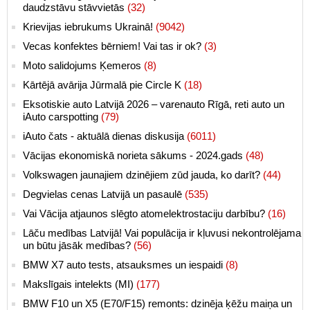
daudzstāvu stāvvietās
(32)
Krievijas iebrukums Ukrainā!
(9042)
Vecas konfektes bērniem! Vai tas ir ok?
(3)
Moto salidojums Ķemeros
(8)
Kārtējā avārija Jūrmalā pie Circle K
(18)
Eksotiskie auto Latvijā 2026 – varenauto Rīgā, reti auto un
iAuto carspotting
(79)
iAuto čats - aktuālā dienas diskusija
(6011)
Vācijas ekonomiskā norieta sākums - 2024.gads
(48)
Volkswagen jaunajiem dzinējiem zūd jauda, ko darīt?
(44)
Degvielas cenas Latvijā un pasaulē
(535)
Vai Vācija atjaunos slēgto atomelektrostaciju darbību?
(16)
Lāču medības Latvijā! Vai populācija ir kļuvusi nekontrolējama
un būtu jāsāk medības?
(56)
BMW X7 auto tests, atsauksmes un iespaidi
(8)
Makslīgais intelekts (MI)
(177)
BMW F10 un X5 (E70/F15) remonts: dzinēja ķēžu maiņa un