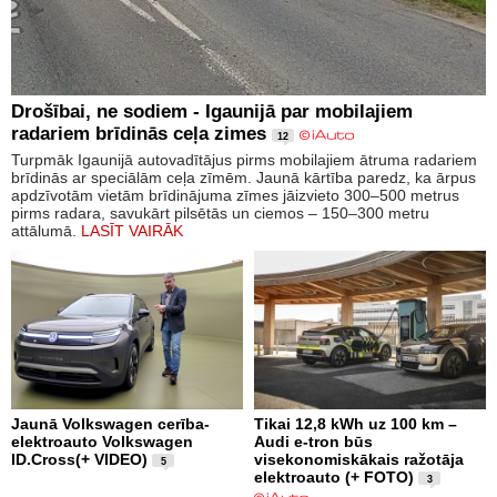
Drošībai, ne sodiem - Igaunijā par mobilajiem
radariem brīdinās ceļa zimes
12
Turpmāk Igaunijā autovadītājus pirms mobilajiem ātruma radariem
brīdinās ar speciālām ceļa zīmēm. Jaunā kārtība paredz, ka ārpus
apdzīvotām vietām brīdinājuma zīmes jāizvieto 300–500 metrus
pirms radara, savukārt pilsētās un ciemos – 150–300 metru
attālumā.
LASĪT VAIRĀK
Jaunā Volkswagen cerība-
Tikai 12,8 kWh uz 100 km –
elektroauto Volkswagen
Audi e-tron būs
ID.Cross(+ VIDEO)
visekonomiskākais ražotāja
5
elektroauto (+ FOTO)
3