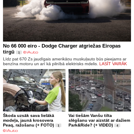
No 66 000 eiro - Dodge Charger atgriežas Eiropas
tirgū
1
Līdz pat 670 Zs jaudīgais amerikāņu muskuļauto būs pieejams ar
benzīna motoru un arī kā pilnībā elektrisks mdelis.
LASĪT VAIRĀK
Škoda uzsāk sava lielākā
Vai tiešām Vanšu tilta
modeļa, jaunā krosovera
slēgšanu var aizstāt ar dažiem
Peaq, ražošanu (+ FOTO)
Park&Ride? (+ VIDEO)
1
4