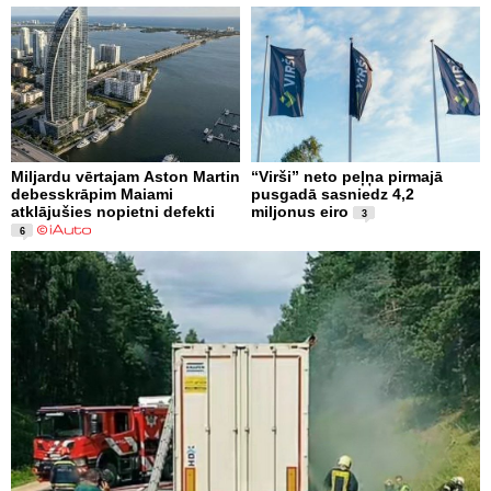
Miljardu vērtajam Aston Martin
“Virši” neto peļņa pirmajā
debesskrāpim Maiami
pusgadā sasniedz 4,2
atklājušies nopietni defekti
miljonus eiro
3
6