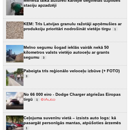
Mēneša laikā aizturēti kārtējie degvielas uzpildes
staciju apzadzēji
KEM: Trīs Latvijas granulu ražotāji apņēmušies ar
produkciju prioritāri nodrošināt vietējo tirgu
1
Melno segumu šogad ieklās vairāk nekā 50
kilometros valsts vietējo autoceļu ar grants
segumu
3
Pabeigta trīs reģionālo veloceļu izbūve (+ FOTO)
3
No 66 000 eiro - Dodge Charger atgriežas Eiropas
tirgū
1
Ceļojuma suvenīru vietā – izsists auto logs: kā
pasargāt personīgās mantas, atpūšoties ārzemēs
1