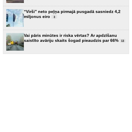
“Virši” neto peļņa pirmajā pusgadā sasniedz 4,2
miljonus eiro
3
Vai pāris minūtes ir riska vērtas? Ar apdzīšanu
saistīto avāriju skaits šogad pieaudzis par 66%
13