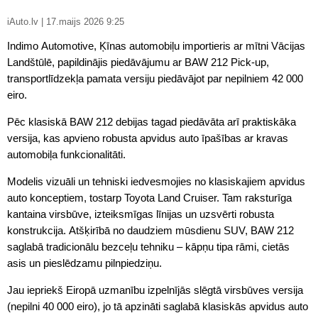
iAuto.lv | 17.maijs 2026 9:25
Indimo Automotive, Ķīnas automobiļu importieris ar mītni Vācijas
Landštūlē, papildinājis piedāvājumu ar BAW 212 Pick-up,
transportlīdzekļa pamata versiju piedāvājot par nepilniem 42 000
eiro.
Pēc klasiskā BAW 212 debijas tagad piedāvāta arī praktiskāka
versija, kas apvieno robusta apvidus auto īpašības ar kravas
automobiļa funkcionalitāti.
Modelis vizuāli un tehniski iedvesmojies no klasiskajiem apvidus
auto konceptiem, tostarp Toyota Land Cruiser. Tam raksturīga
kantaina virsbūve, izteiksmīgas līnijas un uzsvērti robusta
konstrukcija. Atšķirībā no daudziem mūsdienu SUV, BAW 212
saglabā tradicionālu bezceļu tehniku – kāpņu tipa rāmi, cietās
asis un pieslēdzamu pilnpiedziņu.
Jau iepriekš Eiropā uzmanību izpelnījās slēgtā virsbūves versija
(nepilni 40 000 eiro), jo tā apzināti saglabā klasiskās apvidus auto