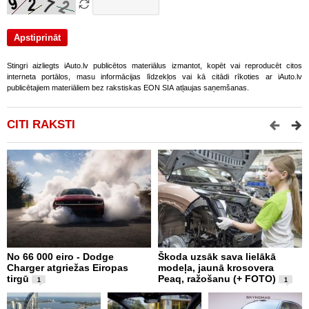
Stingri aizliegts iAuto.lv publicētos materiālus izmantot, kopēt vai reproducēt citos
interneta portālos, masu informācijas līdzekļos vai kā citādi rīkoties ar iAuto.lv
publicētajiem materiāliem bez rakstiskas EON SIA atļaujas saņemšanas.
CITI RAKSTI
No 66 000 eiro - Dodge
Škoda uzsāk sava lielākā
2
Charger atgriežas Eiropas
modeļa, jaunā krosovera
K
tirgū
Peaq, ražošanu (+ FOTO)
B
1
1
p