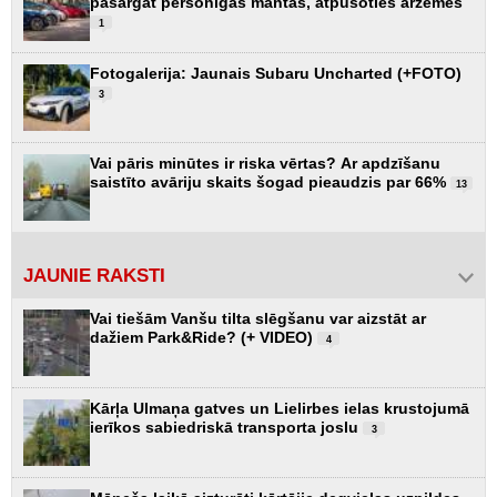
pasargāt personīgās mantas, atpūšoties ārzemēs
1
Fotogalerija: Jaunais Subaru Uncharted (+FOTO)
3
Vai pāris minūtes ir riska vērtas? Ar apdzīšanu
saistīto avāriju skaits šogad pieaudzis par 66%
13
JAUNIE RAKSTI
Vai tiešām Vanšu tilta slēgšanu var aizstāt ar
dažiem Park&Ride? (+ VIDEO)
4
Kārļa Ulmaņa gatves un Lielirbes ielas krustojumā
ierīkos sabiedriskā transporta joslu
3