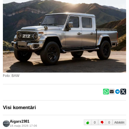
Foto: BAW
Visi komentāri
Aigars1981
0
0
Atbildēt
18.maijs 2026 17:06