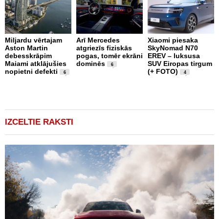
Miljardu vērtajam
Arī Mercedes
Xiaomi piesaka
Aston Martin
atgriezīs fiziskās
SkyNomad N70
P
debesskrāpim
pogas, tomēr ekrāni
EREV – luksusa
s
Maiami atklājušies
dominēs
SUV Eiropas tirgum
p
6
nopietni defekti
(+ FOTO)
L
6
4
p
v
(
IZCELTIE RAKSTI