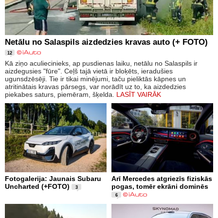
Netālu no Salaspils aizdedzies kravas auto (+ FOTO)
12
Kā ziņo aculiecinieks, ap pusdienas laiku, netālu no Salaspils ir
aizdegusies "fūre". Ceļš tajā vietā ir bloķēts, ieradušies
ugunsdzēsēji. Tie ir tikai minējumi, taču pieliktās kāpnes un
atritinātais kravas pārsegs, var norādīt uz to, ka aizdedzies
piekabes saturs, piemēram, šķelda.
LASĪT VAIRĀK
Fotogalerija: Jaunais Subaru
Arī Mercedes atgriezīs fiziskās
Uncharted (+FOTO)
pogas, tomēr ekrāni dominēs
3
6