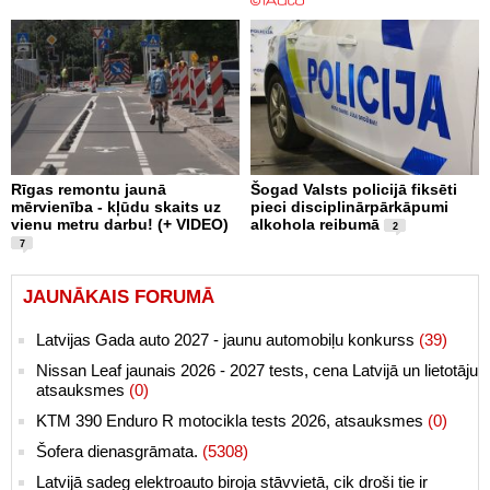
Rīgas remontu jaunā
Šogad Valsts policijā fiksēti
mērvienība - kļūdu skaits uz
pieci disciplinārpārkāpumi
vienu metru darbu! (+ VIDEO)
alkohola reibumā
2
7
JAUNĀKAIS FORUMĀ
Latvijas Gada auto 2027 - jaunu automobiļu konkurss
(39)
Nissan Leaf jaunais 2026 - 2027 tests, cena Latvijā un lietotāju
atsauksmes
(0)
KTM 390 Enduro R motocikla tests 2026, atsauksmes
(0)
Šofera dienasgrāmata.
(5308)
Latvijā sadeg elektroauto biroja stāvvietā, cik droši tie ir