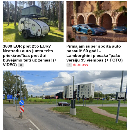
3600 EUR pret 255 EUR?
Pirmajam super sporta auto
Neatradu auto jumta telts
pasaulē 60 gadi –
priekšrocības pret ātri
Lamborghini piesaka īpašo
būvējamo telti uz zemes! (+
versiju 99 vienībās (+ FOTO)
VIDEO)
8
3