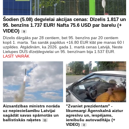
Šodien (5.08) degvielai akcijas cenas: Dīzelis 1.817 un
95. benzīns 1.737 EUR! Nafta 75.6 USD par barelu (+
VIDEO)
9
Dīzelis dārgāks par 28 centiem, bet 95. benzīns par 20 centiem
kopš 1. marta. Tas sanāk papildus +16.80 EUR klāt pie manas 60 l
uzpildes. Atgādinām, ka 2026. gada 1. martā cenas Latvijā, Neste
Lielupes DUS dīzeļdegvielai un 95. benzīnam bija 1.537 EUR.
LASĪT VAIRĀK
Aizsardzības ministrs norāda
"Zvaniet prezidentam" -
uz nepieciešamību Latvijai
likumsargi Āgenskalnā aiztur
sagādāt savas spārnotās un
agresīvu un, iespējams,
ballistiskās raķetes
iereibušu autovadītāju (+
11
VIDEO)
3