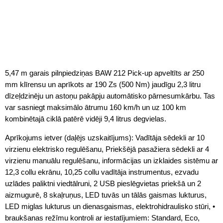
5,47 m garais pilnpiedziņas BAW 212 Pick-up apveltīts ar 250
mm klīrensu un aprīkots ar 190 Zs (500 Nm) jaudīgu 2,3 litru
dīzeļdzinēju un astoņu pakāpju automātisko pārnesumkārbu. Tas
var sasniegt maksimālo ātrumu 160 km/h un uz 100 km
kombinētajā ciklā patērē vidēji 9,4 litrus degvielas.
Aprīkojums ietver (daļējs uzskaitījums): Vadītāja sēdekli ar 10
virzienu elektrisko regulēšanu, Priekšējā pasažiera sēdekli ar 4
virzienu manuālu regulēšanu, informācijas un izklaides sistēmu ar
12,3 collu ekrānu, 10,25 collu vadītāja instrumentus, ezvadu
uzlādes paliktni viedtālruni, 2 USB pieslēgvietas priekšā un 2
aizmugurē, 8 skaļruņus, LED tuvās un tālās gaismas lukturus,
LED miglas lukturus un dienasgaismas, elektrohidraulisko stūri, •
braukšanas režīmu kontroli ar iestatījumiem: Standard, Eco,