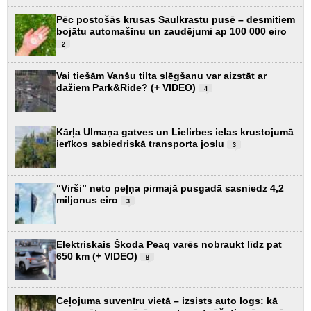
Pēc postošās krusas Saulkrastu pusē – desmitiem
bojātu automašīnu un zaudējumi ap 100 000 eiro
2
Vai tiešām Vanšu tilta slēgšanu var aizstāt ar
dažiem Park&Ride? (+ VIDEO)
4
Kārļa Ulmaņa gatves un Lielirbes ielas krustojumā
ierīkos sabiedriskā transporta joslu
3
“Virši” neto peļņa pirmajā pusgadā sasniedz 4,2
miljonus eiro
3
Elektriskais Škoda Peaq varēs nobraukt līdz pat
650 km (+ VIDEO)
8
Ceļojuma suvenīru vietā – izsists auto logs: kā