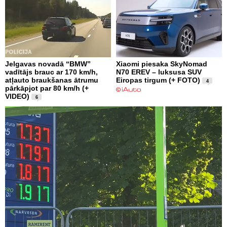
Jelgavas novadā “BMW”
Xiaomi piesaka SkyNomad
vadītājs brauc ar 170 km/h,
N70 EREV – luksusa SUV
atļauto braukšanas ātrumu
Eiropas tirgum (+ FOTO)
4
pārkāpjot par 80 km/h (+
VIDEO)
6