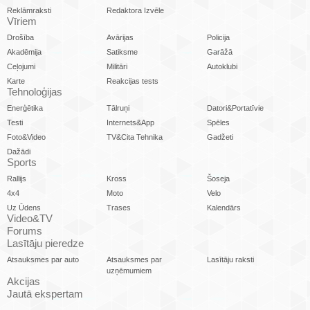
Reklāmraksti
Redaktora Izvēle
Vīriem
Drošība
Avārijas
Policija
Akadēmija
Satiksme
Garāžā
Ceļojumi
Militāri
Autoklubi
Karte
Reakcijas tests
Tehnoloģijas
Enerģētika
Tālruņi
Datori&Portatīvie
Testi
Internets&App
Spēles
Foto&Video
TV&Cita Tehnika
Gadžeti
Dažādi
Sports
Rallijs
Kross
Šoseja
4x4
Moto
Velo
Uz Ūdens
Trases
Kalendārs
Video&TV
Forums
Lasītāju pieredze
Atsauksmes par auto
Atsauksmes par
Lasītāju raksti
uzņēmumiem
Akcijas
Jautā ekspertam