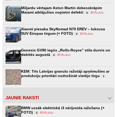
Miljardu vērtajam Aston Martin debesskrāpim
Maiami atklājušies nopietni defekti
6
Xiaomi piesaka SkyNomad N70 EREV – luksusa
SUV Eiropas tirgum (+ FOTO)
4
Genesis GV90 iegūs „Rolls-Royce” stila durvis un
debitēs augustā
4
KEM: Trīs Latvijas granulu ražotāji apņēmušies ar
produkciju prioritāri nodrošināt vietējo tirgu
1
JAUNIE RAKSTI
BMW uzsāk elektriskā i3 sērijveida ražošanu (+
FOTO)
3