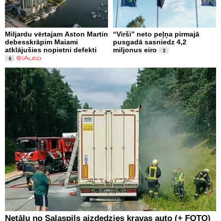
Miljardu vērtajam Aston Martin
“Virši” neto peļņa pirmajā
debesskrāpim Maiami
pusgadā sasniedz 4,2
atklājušies nopietni defekti
miljonus eiro
3
6
Netālu no Salaspils aizdedzies kravas auto (+ FOTO)