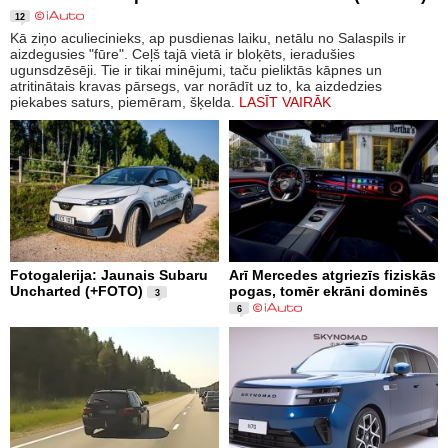
12
Kā ziņo aculiecinieks, ap pusdienas laiku, netālu no Salaspils ir
aizdegusies "fūre". Ceļš tajā vietā ir bloķēts, ieradušies
ugunsdzēsēji. Tie ir tikai minējumi, taču pieliktās kāpnes un
atritinātais kravas pārsegs, var norādīt uz to, ka aizdedzies
piekabes saturs, piemēram, šķelda.
LASĪT VAIRĀK
Fotogalerija: Jaunais Subaru
Arī Mercedes atgriezīs fiziskās
Uncharted (+FOTO)
pogas, tomēr ekrāni dominēs
3
6