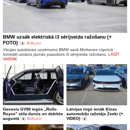
BMW uzsāk elektriskā i3 sērijveida ražošanu (+
FOTO)
3
Vācijas autobūves uzņēmums BMW savā Minhenes rūpnīcā
šonedēļ uzsācis jaunās paaudzes i3 sērijveida ražošanu.
LASĪT
VAIRĀK
Genesis GV90 iegūs „Rolls-
Latvijas tirgū ienāk Ķīnas
Royce” stila durvis un debitēs
automobiļu ražotājs Zeekr (+
augustā
VIDEO)
4
6