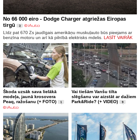
No 66 000 eiro - Dodge Charger atgriežas Eiropas
tirgū
3
Līdz pat 670 Zs jaudīgais amerikāņu muskuļauto būs pieejams ar
benzīna motoru un arī kā pilnībā elektrisks mdelis.
LASĪT VAIRĀK
Škoda uzsāk sava lielākā
Vai tiešām Vanšu tilta
modeļa, jaunā krosovera
slēgšanu var aizstāt ar dažiem
Peaq, ražošanu (+ FOTO)
Park&Ride? (+ VIDEO)
1
9