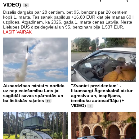
VIDEO)
9
Dīzelis dārgāks par 28 centiem, bet 95. benzīns par 20 centiem
kopš 1. marta. Tas sanāk papildus +16.80 EUR klāt pie manas 60 l
uzpildes. Atgādinām, ka 2026. gada 1. martā cenas Latvijā, Neste
Lielupes DUS dīzeļdegvielai un 95. benzīnam bija 1.537 EUR.
LASĪT VAIRĀK
Aizsardzības ministrs norāda
"Zvaniet prezidentam" -
uz nepieciešamību Latvijai
likumsargi Āgenskalnā aiztur
sagādāt savas spārnotās un
agresīvu un, iespējams,
ballistiskās raķetes
iereibušu autovadītāju (+
11
VIDEO)
3