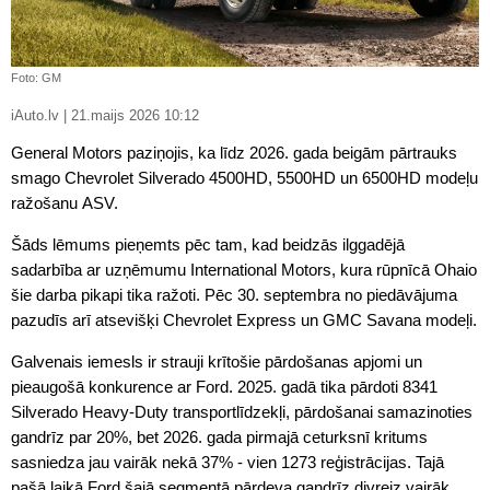
Foto: GM
iAuto.lv | 21.maijs 2026 10:12
General Motors paziņojis, ka līdz 2026. gada beigām pārtrauks
smago Chevrolet Silverado 4500HD, 5500HD un 6500HD modeļu
ražošanu ASV.
Šāds lēmums pieņemts pēc tam, kad beidzās ilggadējā
sadarbība ar uzņēmumu International Motors, kura rūpnīcā Ohaio
šie darba pikapi tika ražoti. Pēc 30. septembra no piedāvājuma
pazudīs arī atsevišķi Chevrolet Express un GMC Savana modeļi.
Galvenais iemesls ir strauji krītošie pārdošanas apjomi un
pieaugošā konkurence ar Ford. 2025. gadā tika pārdoti 8341
Silverado Heavy-Duty transportlīdzekļi, pārdošanai samazinoties
gandrīz par 20%, bet 2026. gada pirmajā ceturksnī kritums
sasniedza jau vairāk nekā 37% - vien 1273 reģistrācijas. Tajā
pašā laikā Ford šajā segmentā pārdeva gandrīz divreiz vairāk