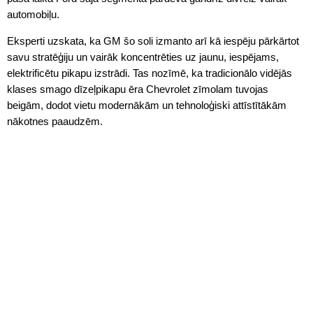
automobiļu.
Eksperti uzskata, ka GM šo soli izmanto arī kā iespēju pārkārtot
savu stratēģiju un vairāk koncentrēties uz jaunu, iespējams,
elektrificētu pikapu izstrādi. Tas nozīmē, ka tradicionālo vidējās
klases smago dīzeļpikapu ēra Chevrolet zīmolam tuvojas
beigām, dodot vietu modernākām un tehnoloģiski attīstītākām
nākotnes paaudzēm.