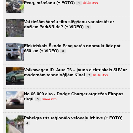
Peaq, ražošanu (+ FOTO)
1
Vai tiešām Vanšu tilta slēgšanu var aizstāt ar
dažiem Park&Ride? (+ VIDEO)
9
Elektriskais Škoda Peaq varēs nobraukt līdz pat
650 km (+ VIDEO)
8
Volkswagen ID. Aura T6 – jauns elektriskais SUV ar
modernām tehnoloģijām Ķīnai
2
No 66 000 eiro - Dodge Charger atgriežas Eiropas
tirgū
3
Pabeigta trīs reģionālo veloceļu izbūve (+ FOTO)
6