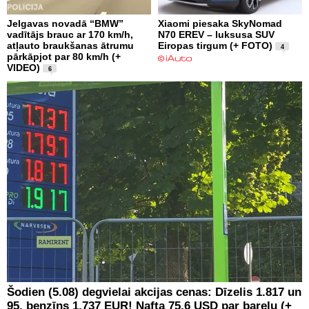
Jelgavas novadā “BMW”
Xiaomi piesaka SkyNomad
vadītājs brauc ar 170 km/h,
N70 EREV – luksusa SUV
atļauto braukšanas ātrumu
Eiropas tirgum (+ FOTO)
4
pārkāpjot par 80 km/h (+
VIDEO)
6
Šodien (5.08) degvielai akcijas cenas: Dīzelis 1.817 un
95. benzīns 1.737 EUR! Nafta 75.6 USD par barelu (+