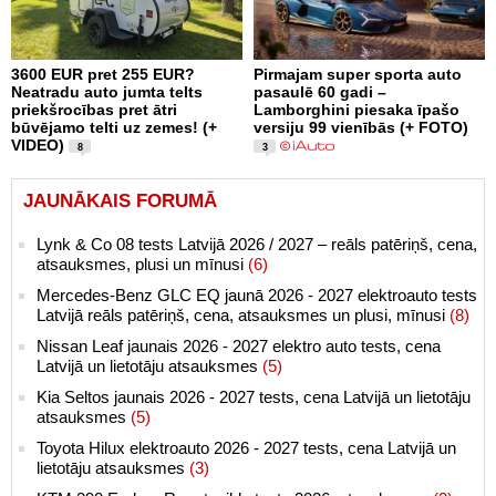
3600 EUR pret 255 EUR?
Pirmajam super sporta auto
Neatradu auto jumta telts
pasaulē 60 gadi –
priekšrocības pret ātri
Lamborghini piesaka īpašo
būvējamo telti uz zemes! (+
versiju 99 vienībās (+ FOTO)
VIDEO)
8
3
JAUNĀKAIS FORUMĀ
Lynk & Co 08 tests Latvijā 2026 / 2027 – reāls patēriņš, cena,
atsauksmes, plusi un mīnusi
(6)
Mercedes-Benz GLC EQ jaunā 2026 - 2027 elektroauto tests
Latvijā reāls patēriņš, cena, atsauksmes un plusi, mīnusi
(8)
Nissan Leaf jaunais 2026 - 2027 elektro auto tests, cena
Latvijā un lietotāju atsauksmes
(5)
Kia Seltos jaunais 2026 - 2027 tests, cena Latvijā un lietotāju
atsauksmes
(5)
Toyota Hilux elektroauto 2026 - 2027 tests, cena Latvijā un
lietotāju atsauksmes
(3)