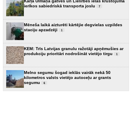
Kārļa Ulmaņa gatves un Lielirbes ielas krustojumā
ierīkos sabiedriskā transporta joslu
7
Mēneša laikā aizturēti kārtējie degvielas uzpildes
staciju apzadzēji
1
KEM: Trīs Latvijas granulu ražotāji apņēmušies ar
produkciju prioritāri nodrošināt vietējo tirgu
1
Melno segumu šogad ieklās vairāk nekā 50
kilometros valsts vietējo autoceļu ar grants
segumu
6