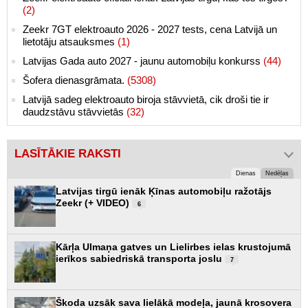
(2)
Zeekr 7GT elektroauto 2026 - 2027 tests, cena Latvijā un
lietotāju atsauksmes
(1)
Latvijas Gada auto 2027 - jaunu automobiļu konkurss
(44)
Šofera dienasgrāmata.
(5308)
Latvijā sadeg elektroauto biroja stāvvietā, cik droši tie ir
daudzstāvu stāvvietās
(32)
LASĪTĀKIE RAKSTI
Dienas
Nedēļas
Latvijas tirgū ienāk Ķīnas automobiļu ražotājs
Zeekr (+ VIDEO)
6
Kārļa Ulmaņa gatves un Lielirbes ielas krustojumā
ierīkos sabiedriskā transporta joslu
7
Škoda uzsāk sava lielākā modeļa, jaunā krosovera