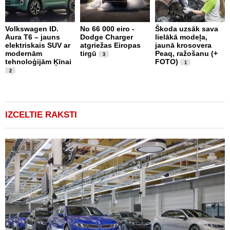
Volkswagen ID.
No 66 000 eiro -
Škoda uzsāk sava
Aura T6 – jauns
Dodge Charger
lielākā modeļa,
X
elektriskais SUV ar
atgriežas Eiropas
jaunā krosovera
S
modernām
tirgū
Peaq, ražošanu (+
E
3
tehnoloģijām Ķīnai
FOTO)
S
1
(
2
IZCELTIE RAKSTI