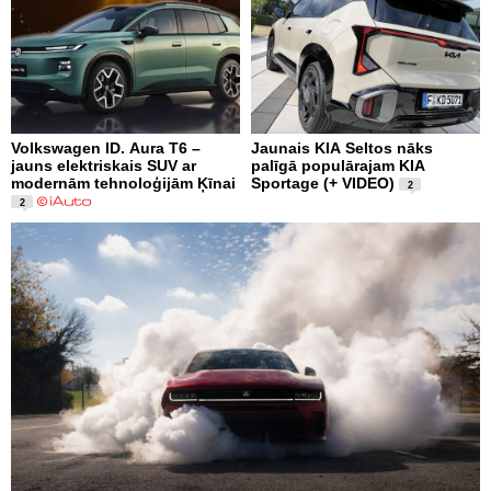
Volkswagen ID. Aura T6 –
Jaunais KIA Seltos nāks
jauns elektriskais SUV ar
palīgā populārajam KIA
modernām tehnoloģijām Ķīnai
Sportage (+ VIDEO)
2
2