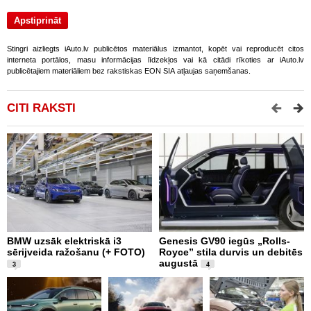
Stingri aizliegts iAuto.lv publicētos materiālus izmantot, kopēt vai reproducēt citos
interneta portālos, masu informācijas līdzekļos vai kā citādi rīkoties ar iAuto.lv
publicētajiem materiāliem bez rakstiskas EON SIA atļaujas saņemšanas.
CITI RAKSTI
BMW uzsāk elektriskā i3
Genesis GV90 iegūs „Rolls-
M
sērijveida ražošanu (+ FOTO)
Royce” stila durvis un debitēs
d
augustā
a
3
4