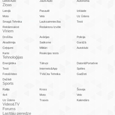
Lietoti Auto
Jauni Auto
Autonoma
Ziņas
Latvijā
Pasaulē
Izklaide
Moto
Velo
Uz Ūdens
Smagā Tehnika
Lauksaimniecība
Testi
Reklāmraksti
Redaktora Izvēle
Vīriem
Drošība
Avārijas
Policija
Akadēmija
Satiksme
Garāžā
Ceļojumi
Militāri
Autoklubi
Karte
Reakcijas tests
Tehnoloģijas
Enerģētika
Tālruņi
Datori&Portatīvie
Testi
Internets&App
Spēles
Foto&Video
TV&Cita Tehnika
Gadžeti
Dažādi
Sports
Rallijs
Kross
Šoseja
4x4
Moto
Velo
Uz Ūdens
Trases
Kalendārs
Video&TV
Forums
Lasītāju pieredze