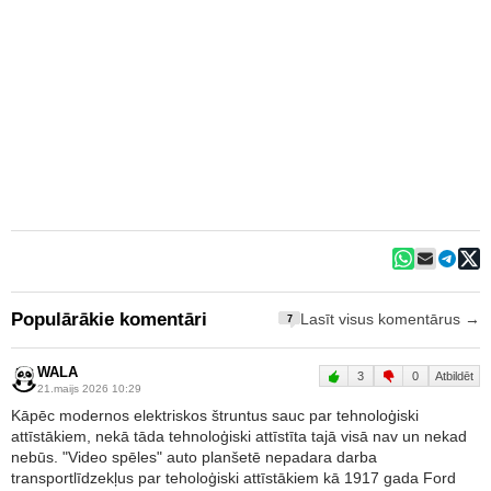
Populārākie komentāri
Lasīt visus komentārus →
7
WALA
3
0
Atbildēt
21.maijs 2026 10:29
Kāpēc modernos elektriskos štruntus sauc par tehnoloģiski
attīstākiem, nekā tāda tehnoloģiski attīstīta tajā visā nav un nekad
nebūs. "Video spēles" auto planšetē nepadara darba
transportlīdzekļus par teholoģiski attīstākiem kā 1917 gada Ford