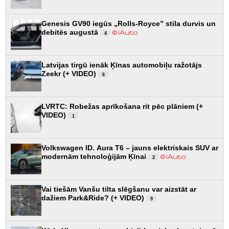
Genesis GV90 iegūs „Rolls-Royce” stila durvis un
debitēs augustā
4
Latvijas tirgū ienāk Ķīnas automobiļu ražotājs
Zeekr (+ VIDEO)
6
LVRTC: Robežas aprīkošana rit pēc plāniem (+
VIDEO)
1
Volkswagen ID. Aura T6 – jauns elektriskais SUV ar
modernām tehnoloģijām Ķīnai
2
Vai tiešām Vanšu tilta slēgšanu var aizstāt ar
dažiem Park&Ride? (+ VIDEO)
9