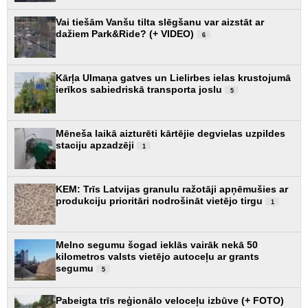
Vai tiešām Vanšu tilta slēgšanu var aizstāt ar
dažiem Park&Ride? (+ VIDEO)
6
Kārļa Ulmaņa gatves un Lielirbes ielas krustojumā
ierīkos sabiedriskā transporta joslu
5
Mēneša laikā aizturēti kārtējie degvielas uzpildes
staciju apzadzēji
1
KEM: Trīs Latvijas granulu ražotāji apņēmušies ar
produkciju prioritāri nodrošināt vietējo tirgu
1
Melno segumu šogad ieklās vairāk nekā 50
kilometros valsts vietējo autoceļu ar grants
segumu
5
Pabeigta trīs reģionālo veloceļu izbūve (+ FOTO)