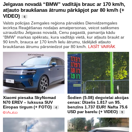
Jelgavas novadā “BMW” vadītājs brauc ar 170 km/h,
atļauto braukšanas ātrumu pārkāpjot par 80 km/h (+
VIDEO)
6
Valsts policijas Zemgales reģiona pārvaldes Dienvidzemgales
iecirkņa Reaģēšanas nodaļas amatpersonas, veicot satiksmes
uzraudzību Jelgavas novadā, Cenu pagastā, pamanīja kādu
“BMW” markas spēkratu, kura vadītājs vietā, kur atļauts braukt ar
90 km/h, brauca ar 170 km/h lielu ātrumu, tādējādi atļauto
braukšanas ātrumu pārsniedzot par 80 km/h.
LASĪT VAIRĀK
Xiaomi piesaka SkyNomad
Šodien (5.08) degvielai akcijas
N70 EREV – luksusa SUV
cenas: Dīzelis 1.817 un 95.
Eiropas tirgum (+ FOTO)
benzīns 1.737 EUR! Nafta 75.6
4
USD par barelu (+ VIDEO)
9