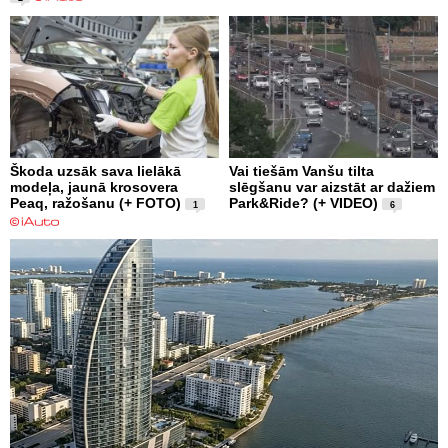
Škoda uzsāk sava lielākā
Vai tiešām Vanšu tilta
modeļa, jaunā krosovera
slēgšanu var aizstāt ar dažiem
Peaq, ražošanu (+ FOTO)
Park&Ride? (+ VIDEO)
1
6