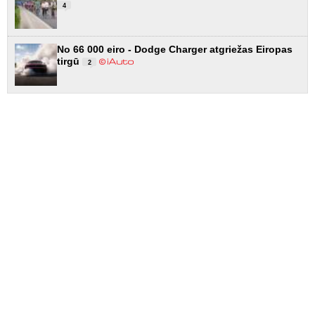
4
No 66 000 eiro - Dodge Charger atgriežas Eiropas
tirgū
2