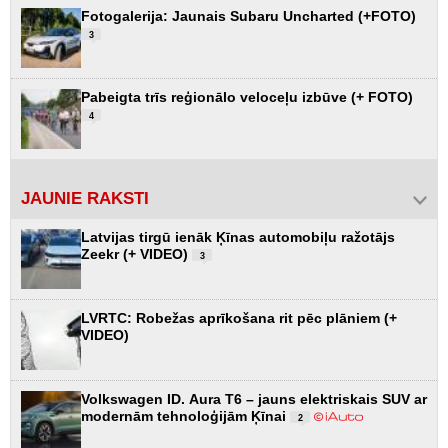
Fotogalerija: Jaunais Subaru Uncharted (+FOTO)
3
Pabeigta trīs reģionālo veloceļu izbūve (+ FOTO)
4
JAUNIE RAKSTI
Latvijas tirgū ienāk Ķīnas automobiļu ražotājs
Zeekr (+ VIDEO)
3
LVRTC: Robežas aprīkošana rit pēc plāniem (+
VIDEO)
Volkswagen ID. Aura T6 – jauns elektriskais SUV ar
modernām tehnoloģijām Ķīnai
2