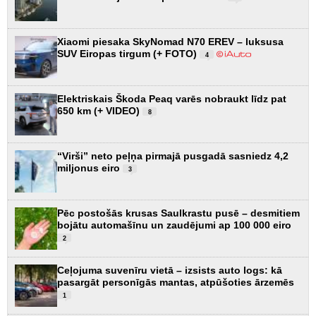
Xiaomi piesaka SkyNomad N70 EREV – luksusa
SUV Eiropas tirgum (+ FOTO)
4
Elektriskais Škoda Peaq varēs nobraukt līdz pat
650 km (+ VIDEO)
8
“Virši” neto peļņa pirmajā pusgadā sasniedz 4,2
miljonus eiro
3
Pēc postošās krusas Saulkrastu pusē – desmitiem
bojātu automašīnu un zaudējumi ap 100 000 eiro
2
Ceļojuma suvenīru vietā – izsists auto logs: kā
pasargāt personīgās mantas, atpūšoties ārzemēs
1