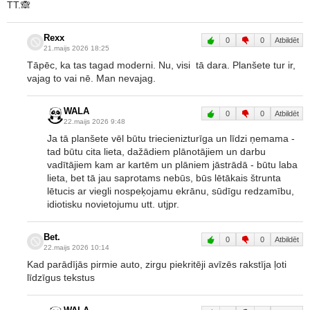
TT.🙈
Rexx
0
0
Atbildēt
21.maijs 2026 18:25
Tāpēc, ka tas tagad moderni. Nu, visi tā dara. Planšete tur ir,
vajag to vai nē. Man nevajag.
WALA
0
0
Atbildēt
22.maijs 2026 9:48
Ja tā planšete vēl būtu triecienizturīga un līdzi ņemama -
tad būtu cita lieta, dažādiem plānotājiem un darbu
vadītājiem kam ar kartēm un plāniem jāstrādā - būtu laba
lieta, bet tā jau saprotams nebūs, būs lētākais štrunta
lētucis ar viegli nospeķojamu ekrānu, sūdīgu redzamību,
idiotisku novietojumu utt. utjpr.
Bet.
0
0
Atbildēt
22.maijs 2026 10:14
Kad parādījās pirmie auto, zirgu piekritēji avīzēs rakstīja ļoti
līdzīgus tekstus