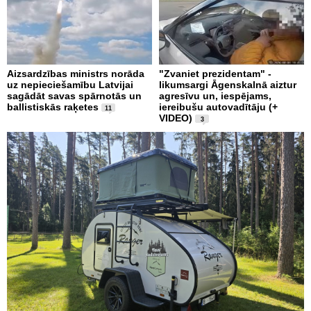
Aizsardzības ministrs norāda
"Zvaniet prezidentam" -
uz nepieciešamību Latvijai
likumsargi Āgenskalnā aiztur
sagādāt savas spārnotās un
agresīvu un, iespējams,
ballistiskās raķetes
iereibušu autovadītāju (+
11
VIDEO)
3