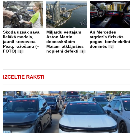
Škoda uzsāk sava
Miljardu vērtajam
Arī Mercedes
P
lielākā modeļa,
Aston Martin
atgriezīs fiziskās
g
jaunā krosovera
debesskrāpim
pogas, tomēr ekrāni
r
Peaq, ražošanu (+
Maiami atklājušies
dominēs
p
6
FOTO)
nopietni defekti
v
1
6
IZCELTIE RAKSTI