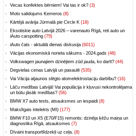
Vecas konfektes bērniem! Vai tas ir ok?
(3)
Moto salidojums Ķemeros
(8)
Kārtējā avārija Jūrmalā pie Circle K
(18)
Eksotiskie auto Latvijā 2026 – varenauto Rīgā, reti auto un
iAuto carspotting
(79)
iAuto čats - aktuālā dienas diskusija
(6011)
Vācijas ekonomiskā norieta sākums - 2024.gads
(48)
Volkswagen jaunajiem dzinējiem zūd jauda, ko darīt?
(44)
Degvielas cenas Latvijā un pasaulē
(535)
Vai Vācija atjaunos slēgto atomelektrostaciju darbību?
(16)
Lāču medības Latvijā! Vai populācija ir kļuvusi nekontrolējama
un būtu jāsāk medības?
(56)
BMW X7 auto tests, atsauksmes un iespaidi
(8)
Makslīgais intelekts (MI)
(177)
BMW F10 un X5 (E70/F15) remonts: dzinēja ķēžu maiņa un
diagnostika Rīgā, atsauksmes
(7)
Dīvaini transportlīdzekļi uz ceļa.
(8)