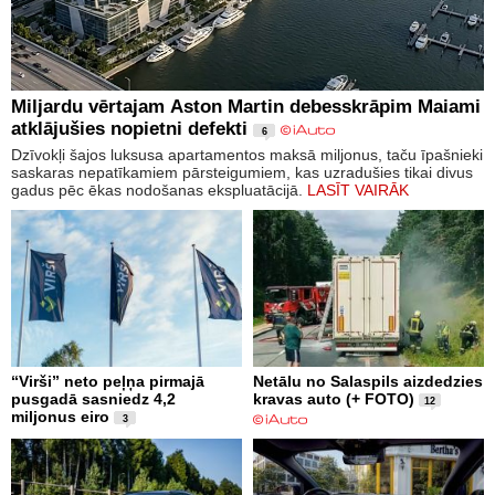
Miljardu vērtajam Aston Martin debesskrāpim Maiami
atklājušies nopietni defekti
6
Dzīvokļi šajos luksusa apartamentos maksā miljonus, taču īpašnieki
saskaras nepatīkamiem pārsteigumiem, kas uzradušies tikai divus
gadus pēc ēkas nodošanas ekspluatācijā.
LASĪT VAIRĀK
“Virši” neto peļņa pirmajā
Netālu no Salaspils aizdedzies
pusgadā sasniedz 4,2
kravas auto (+ FOTO)
12
miljonus eiro
3