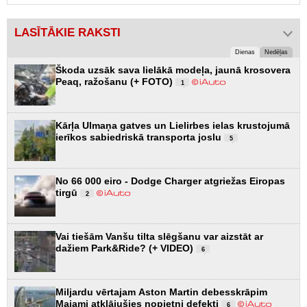
LASĪTĀKIE RAKSTI
Dienas
Nedēļas
Škoda uzsāk sava lielākā modeļa, jaunā krosovera
Peaq, ražošanu (+ FOTO)
1
Kārļa Ulmaņa gatves un Lielirbes ielas krustojumā
ierīkos sabiedriskā transporta joslu
5
No 66 000 eiro - Dodge Charger atgriežas Eiropas
tirgū
2
Vai tiešām Vanšu tilta slēgšanu var aizstāt ar
dažiem Park&Ride? (+ VIDEO)
6
Miljardu vērtajam Aston Martin debesskrāpim
Maiami atklājušies nopietni defekti
6