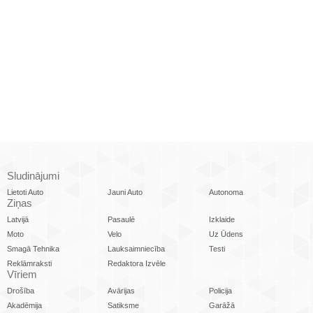
Sludinājumi
Lietoti Auto
Jauni Auto
Autonoma
Ziņas
Latvijā
Pasaulē
Izklaide
Moto
Velo
Uz Ūdens
Smagā Tehnika
Lauksaimniecība
Testi
Reklāmraksti
Redaktora Izvēle
Vīriem
Drošība
Avārijas
Policija
Akadēmija
Satiksme
Garāžā