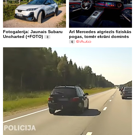
Fotogalerija: Jaunais Subaru
Arī Mercedes atgriezīs fiziskās
Uncharted (+FOTO)
pogas, tomēr ekrāni dominēs
3
6