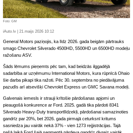
Foto: GM
iAuto.lv | 21.maijs 2026 10:12
General Motors paziņojis, ka līdz 2026. gada beigām pārtrauks
smago Chevrolet Silverado 4500HD, 5500HD un 6500HD modeļu
ražošanu ASV.
Šāds lēmums pieņemts pēc tam, kad beidzās ilggadējā
sadarbība ar uzņēmumu International Motors, kura rūpnīcā Ohaio
šie darba pikapi tika ražoti. Pēc 30. septembra no piedāvājuma
pazudīs arī atsevišķi Chevrolet Express un GMC Savana modeļi.
Galvenais iemesls ir strauji krītošie pārdošanas apjomi un
pieaugošā konkurence ar Ford. 2025. gadā tika pārdoti 8341
Silverado Heavy-Duty transportlīdzekļi, pārdošanai samazinoties
gandrīz par 20%, bet 2026. gada pirmajā ceturksnī kritums
sasniedza jau vairāk nekā 37% - vien 1273 reģistrācijas. Tajā
pašā laikā Ford šajā segmentā pārdeva gandrīz divreiz vairāk