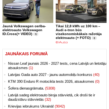
Jaunā Volkswagen cerība-
Tikai 12,8 kWh uz 100 km –
elektroauto Volkswagen
Audi e-tron būs
ID.Cross(+ VIDEO)
visekonomiskākais ražotāja
5
elektroauto (+ FOTO)
3
JAUNĀKAIS FORUMĀ
Nissan Leaf jaunais 2026 - 2027 tests, cena Latvijā un lietotāju
atsauksmes
(1)
Latvijas Gada auto 2027 - jaunu automobiļu konkurss
(40)
KTM 390 Enduro R motocikla tests 2026, atsauksmes
(0)
Šofera dienasgrāmata.
(5308)
Latvijā sadeg elektroauto biroja stāvvietā, cik droši tie ir
daudzstāvu stāvvietās
(32)
Krievijas iebrukums Ukrainā!
(9042)