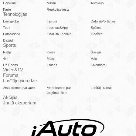
Ceļojumi
Militāri
Autoklubi
Karte
Reakcijas tests
Tehnoloģijas
Enerģētika
Tālruņi
Datori&Portatīvie
Testi
Internets&App
Spēles
Foto&Video
TV&Cita Tehnika
Gadžeti
Dažādi
Sports
Rallijs
Kross
Šoseja
4x4
Moto
Velo
Uz Ūdens
Trases
Kalendārs
Video&TV
Forums
Lasītāju pieredze
Atsauksmes par auto
Atsauksmes par
Lasītāju raksti
uzņēmumiem
Akcijas
Jautā ekspertam