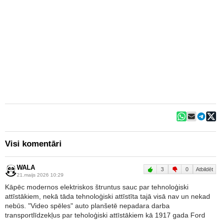
Visi komentāri
WALA
3
0
Atbildēt
21.maijs 2026 10:29
Kāpēc modernos elektriskos štruntus sauc par tehnoloģiski
attīstākiem, nekā tāda tehnoloģiski attīstīta tajā visā nav un nekad
nebūs. "Video spēles" auto planšetē nepadara darba
transportlīdzekļus par teholoģiski attīstākiem kā 1917 gada Ford