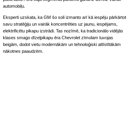
automobiļu.
Eksperti uzskata, ka GM šo soli izmanto arī kā iespēju pārkārtot
savu stratēģiju un vairāk koncentrēties uz jaunu, iespējams,
elektrificētu pikapu izstrādi. Tas nozīmē, ka tradicionālo vidējās
klases smago dīzeļpikapu ēra Chevrolet zīmolam tuvojas
beigām, dodot vietu modernākām un tehnoloģiski attīstītākām
nākotnes paaudzēm.