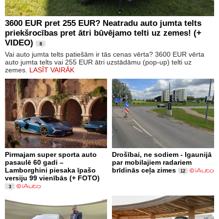
3600 EUR pret 255 EUR? Neatradu auto jumta telts
priekšrocības pret ātri būvējamo telti uz zemes! (+
VIDEO)
8
Vai auto jumta telts patiešām ir tās cenas vērta? 3600 EUR vērta
auto jumta telts vai 255 EUR ātri uzstādāmu (pop-up) telti uz
zemes.
LASĪT VAIRĀK
Pirmajam super sporta auto
Drošībai, ne sodiem - Igaunijā
pasaulē 60 gadi –
par mobilajiem radariem
Lamborghini piesaka īpašo
brīdinās ceļa zimes
12
versiju 99 vienībās (+ FOTO)
3