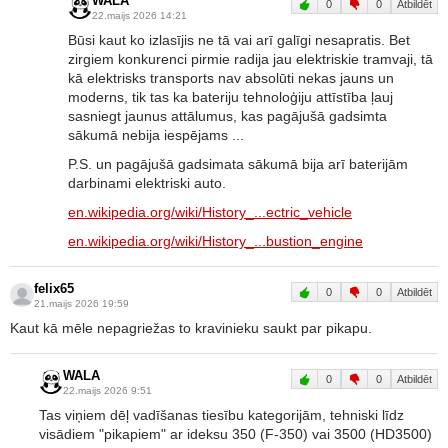
WALA
0
0
Atbildēt
22.maijs 2026 14:21
Būsi kaut ko izlasījis ne tā vai arī galīgi nesapratis. Bet
zirgiem konkurenci pirmie radija jau elektriskie tramvaji, tā
kā elektrisks transports nav absolūti nekas jauns un
moderns, tik tas ka bateriju tehnoloģiju attīstība ļauj
sasniegt jaunus attālumus, kas pagājušā gadsimta
sākumā nebija iespējams ...
P.S. un pagājušā gadsimata sākumā bija arī baterijām
darbinami elektriski auto.
en.wikipedia.org/wiki/History_...ectric_vehicle
en.wikipedia.org/wiki/History_...bustion_engine
felix65
0
0
Atbildēt
21.maijs 2026 19:59
Kaut kā mēle nepagriežas to kravinieku saukt par pikapu.
WALA
0
0
Atbildēt
22.maijs 2026 9:51
Tas viņiem dēļ vadīšanas tiesību kategorijām, tehniski līdz
visādiem "pikapiem" ar ideksu 350 (F-350) vai 3500 (HD3500)