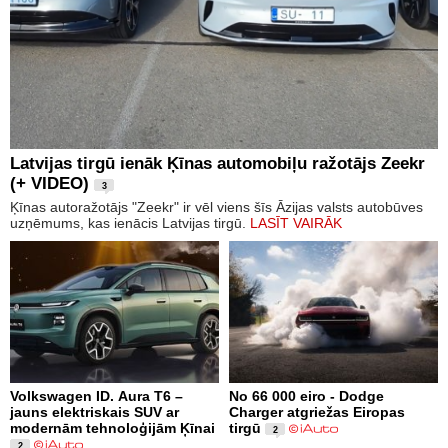
Latvijas tirgū ienāk Ķīnas automobiļu ražotājs Zeekr
(+ VIDEO)
3
Ķīnas autoražotājs "Zeekr" ir vēl viens šīs Āzijas valsts autobūves
uzņēmums, kas ienācis Latvijas tirgū.
LASĪT VAIRĀK
Volkswagen ID. Aura T6 –
No 66 000 eiro - Dodge
jauns elektriskais SUV ar
Charger atgriežas Eiropas
modernām tehnoloģijām Ķīnai
tirgū
2
2