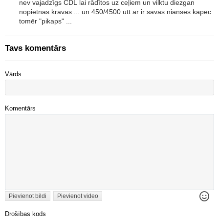
nev vajadzīgs CDL lai rādītos uz ceļiem un vilktu diezgan
nopietnas kravas ... un 450/4500 utt ar ir savas nianses kāpēc
tomēr "pikaps" ...
Tavs komentārs
Vārds
Komentārs
Pievienot bildi
Pievienot video
Drošības kods