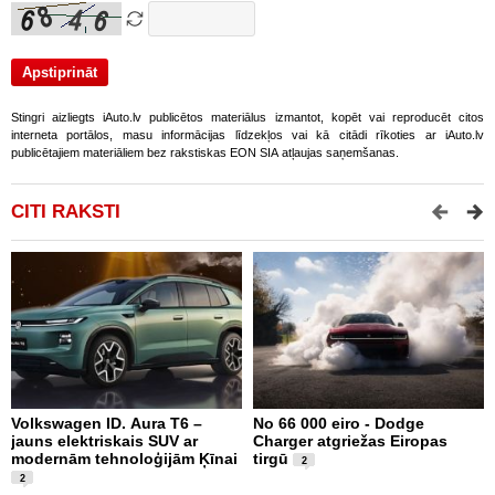
Stingri aizliegts iAuto.lv publicētos materiālus izmantot, kopēt vai reproducēt citos
interneta portālos, masu informācijas līdzekļos vai kā citādi rīkoties ar iAuto.lv
publicētajiem materiāliem bez rakstiskas EON SIA atļaujas saņemšanas.
CITI RAKSTI
Volkswagen ID. Aura T6 –
No 66 000 eiro - Dodge
X
jauns elektriskais SUV ar
Charger atgriežas Eiropas
N
modernām tehnoloģijām Ķīnai
tirgū
E
2
2