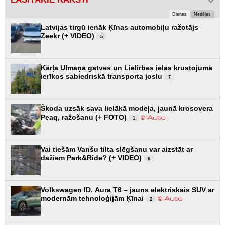
Dienas
Nedēļas
Latvijas tirgū ienāk Ķīnas automobiļu ražotājs
Zeekr (+ VIDEO)
5
Kārļa Ulmaņa gatves un Lielirbes ielas krustojumā
ierīkos sabiedriskā transporta joslu
7
Škoda uzsāk sava lielākā modeļa, jaunā krosovera
Peaq, ražošanu (+ FOTO)
1
Vai tiešām Vanšu tilta slēgšanu var aizstāt ar
dažiem Park&Ride? (+ VIDEO)
6
Volkswagen ID. Aura T6 – jauns elektriskais SUV ar
modernām tehnoloģijām Ķīnai
2