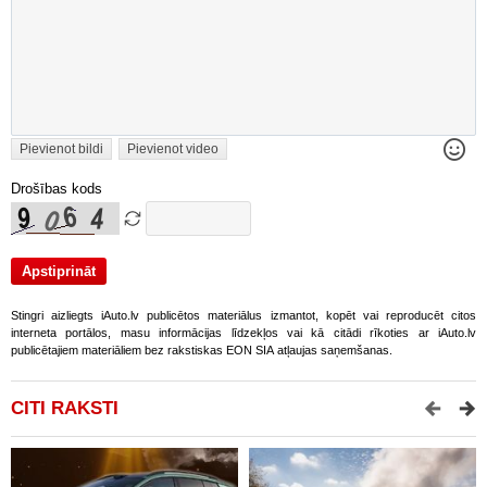
Pievienot bildi
Pievienot video
Drošības kods
Stingri aizliegts iAuto.lv publicētos materiālus izmantot, kopēt vai reproducēt citos
interneta portālos, masu informācijas līdzekļos vai kā citādi rīkoties ar iAuto.lv
publicētajiem materiāliem bez rakstiskas EON SIA atļaujas saņemšanas.
CITI RAKSTI