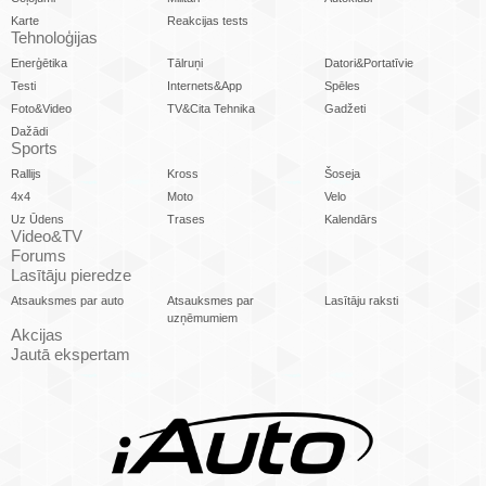
Karte
Reakcijas tests
Tehnoloģijas
Enerģētika
Tālruņi
Datori&Portatīvie
Testi
Internets&App
Spēles
Foto&Video
TV&Cita Tehnika
Gadžeti
Dažādi
Sports
Rallijs
Kross
Šoseja
4x4
Moto
Velo
Uz Ūdens
Trases
Kalendārs
Video&TV
Forums
Lasītāju pieredze
Atsauksmes par auto
Atsauksmes par
Lasītāju raksti
uzņēmumiem
Akcijas
Jautā ekspertam