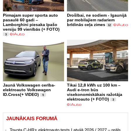
Pirmajam super sporta auto
Drošībai, ne sodiem - Igaunijā
pasaulē 60 gadi –
par mobilajiem radariem
Lamborghini piesaka īpašo
brīdinās ceļa zimes
12
versiju 99 vienībās (+ FOTO)
3
Jaunā Volkswagen cerība-
Tikai 12,8 kWh uz 100 km –
elektroauto Volkswagen
Audi e-tron būs
ID.Cross(+ VIDEO)
visekonomiskākais ražotāja
5
elektroauto (+ FOTO)
3
JAUNĀKAIS FORUMĀ
Toyota C-HR+ elektroauto tests Latvijā 2026 / 2027 – reāls