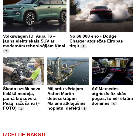
Volkswagen ID. Aura T6 –
No 66 000 eiro - Dodge
X
jauns elektriskais SUV ar
Charger atgriežas Eiropas
N
modernām tehnoloģijām Ķīnai
tirgū
E
2
2
Škoda uzsāk sava
Miljardu vērtajam
Arī Mercedes
P
lielākā modeļa,
Aston Martin
atgriezīs fiziskās
g
jaunā krosovera
debesskrāpim
pogas, tomēr ekrāni
r
Peaq, ražošanu (+
Maiami atklājušies
dominēs
p
6
FOTO)
nopietni defekti
v
1
6
IZCELTIE RAKSTI