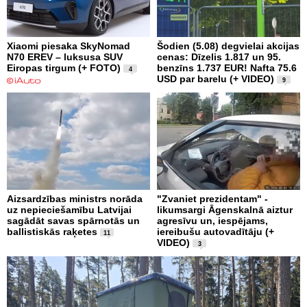
Xiaomi piesaka SkyNomad
Šodien (5.08) degvielai akcijas
N70 EREV – luksusa SUV
cenas: Dīzelis 1.817 un 95.
Eiropas tirgum (+ FOTO)
benzīns 1.737 EUR! Nafta 75.6
4
USD par barelu (+ VIDEO)
9
Aizsardzības ministrs norāda
"Zvaniet prezidentam" -
uz nepieciešamību Latvijai
likumsargi Āgenskalnā aiztur
sagādāt savas spārnotās un
agresīvu un, iespējams,
ballistiskās raķetes
iereibušu autovadītāju (+
11
VIDEO)
3