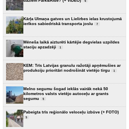
dažiem Park&Ride? (+ VIDEO)
6
Kārļa Ulmaņa gatves un Lielirbes ielas krustojumā
ierīkos sabiedriskā transporta joslu
7
Mēneša laikā aizturēti kārtējie degvielas uzpildes
staciju apzadzēji
1
KEM: Trīs Latvijas granulu ražotāji apņēmušies ar
produkciju prioritāri nodrošināt vietējo tirgu
1
Melno segumu šogad ieklās vairāk nekā 50
kilometros valsts vietējo autoceļu ar grants
segumu
5
Pabeigta trīs reģionālo veloceļu izbūve (+ FOTO)
5