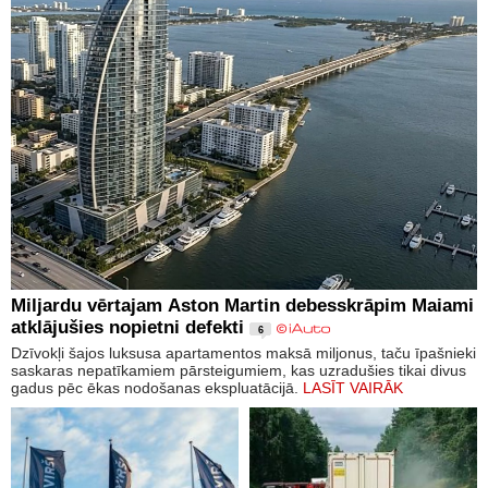
Miljardu vērtajam Aston Martin debesskrāpim Maiami
atklājušies nopietni defekti
6
Dzīvokļi šajos luksusa apartamentos maksā miljonus, taču īpašnieki
saskaras nepatīkamiem pārsteigumiem, kas uzradušies tikai divus
gadus pēc ēkas nodošanas ekspluatācijā.
LASĪT VAIRĀK