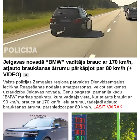
Jelgavas novadā “BMW” vadītājs brauc ar 170 km/h,
atļauto braukšanas ātrumu pārkāpjot par 80 km/h (+
VIDEO)
6
Valsts policijas Zemgales reģiona pārvaldes Dienvidzemgales
iecirkņa Reaģēšanas nodaļas amatpersonas, veicot satiksmes
uzraudzību Jelgavas novadā, Cenu pagastā, pamanīja kādu
“BMW” markas spēkratu, kura vadītājs vietā, kur atļauts braukt ar
90 km/h, brauca ar 170 km/h lielu ātrumu, tādējādi atļauto
braukšanas ātrumu pārsniedzot par 80 km/h.
LASĪT VAIRĀK