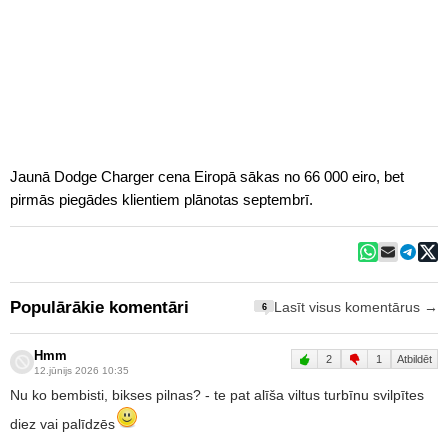
Jaunā Dodge Charger cena Eiropā sākas no 66 000 eiro, bet
pirmās piegādes klientiem plānotas septembrī.
Populārākie komentāri
Lasīt visus komentārus →
6
Hmm
2
1
Atbildēt
12.jūnijs 2026 10:35
Nu ko bembisti, bikses pilnas? - te pat alīša viltus turbīnu svilpītes
diez vai palīdzēs