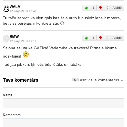
WALA
1
0
Atbildēt
12.jūnijs 2026 16:46
Tu taču saproti ka vienīgais kas šajā auto ir puslīdz labs ir motors,
bet viss pārējais ir konkrēts sūc 😏
BMW
1
0
Atbildēt
12.jūnijs 2026 17:16
Salonā sajūta kā GAZikā! Vadāmība kā traktorā! Pirmajā līkumā
nošķilsies!
Tad jau jebkurš ķīnietis būs lētāks un labāks!
Tavs komentārs
Lasīt visus komentārus →
6
Vārds
Komentārs