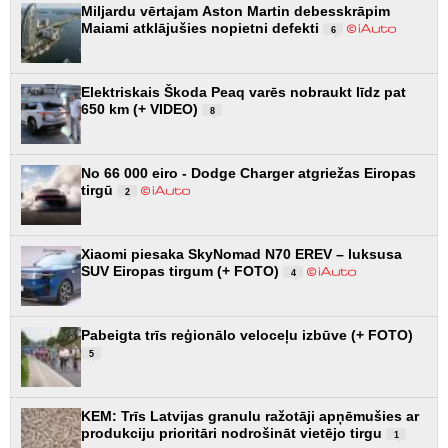
Miljardu vērtajam Aston Martin debesskrāpim
Maiami atklājušies nopietni defekti
6
Elektriskais Škoda Peaq varēs nobraukt līdz pat
650 km (+ VIDEO)
8
No 66 000 eiro - Dodge Charger atgriežas Eiropas
tirgū
2
Xiaomi piesaka SkyNomad N70 EREV – luksusa
SUV Eiropas tirgum (+ FOTO)
4
Pabeigta trīs reģionālo veloceļu izbūve (+ FOTO)
5
KEM: Trīs Latvijas granulu ražotāji apņēmušies ar
produkciju prioritāri nodrošināt vietējo tirgu
1