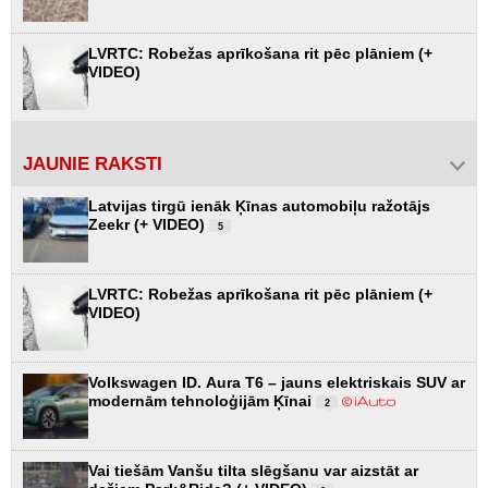
LVRTC: Robežas aprīkošana rit pēc plāniem (+
VIDEO)
JAUNIE RAKSTI
Latvijas tirgū ienāk Ķīnas automobiļu ražotājs
Zeekr (+ VIDEO)
5
LVRTC: Robežas aprīkošana rit pēc plāniem (+
VIDEO)
Volkswagen ID. Aura T6 – jauns elektriskais SUV ar
modernām tehnoloģijām Ķīnai
2
Vai tiešām Vanšu tilta slēgšanu var aizstāt ar