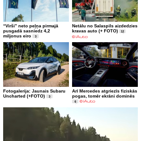
“Virši” neto peļņa pirmajā
Netālu no Salaspils aizdedzies
pusgadā sasniedz 4,2
kravas auto (+ FOTO)
12
miljonus eiro
3
Fotogalerija: Jaunais Subaru
Arī Mercedes atgriezīs fiziskās
Uncharted (+FOTO)
pogas, tomēr ekrāni dominēs
3
6