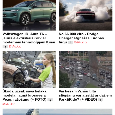
Volkswagen ID. Aura T6 –
No 66 000 eiro - Dodge
jauns elektriskais SUV ar
Charger atgriežas Eiropas
modernām tehnoloģijām Ķīnai
tirgū
2
2
Škoda uzsāk sava lielākā
Vai tiešām Vanšu tilta
modeļa, jaunā krosovera
slēgšanu var aizstāt ar dažiem
Peaq, ražošanu (+ FOTO)
Park&Ride? (+ VIDEO)
1
6