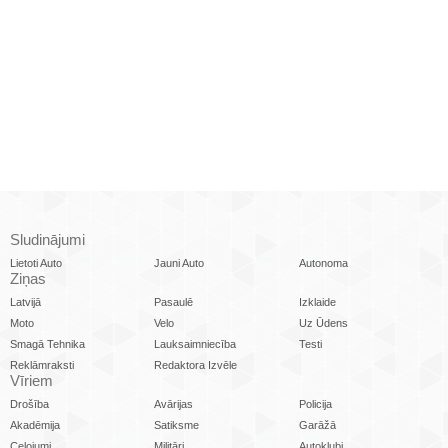
Sludinājumi
Lietoti Auto
Jauni Auto
Autonoma
Ziņas
Latvijā
Pasaulē
Izklaide
Moto
Velo
Uz Ūdens
Smagā Tehnika
Lauksaimniecība
Testi
Reklāmraksti
Redaktora Izvēle
Vīriem
Drošība
Avārijas
Policija
Akadēmija
Satiksme
Garāžā
Ceļojumi
Militāri
Autoklubi