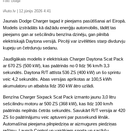
Foto: Dodge
iAuto.lv | 12.jūnijs 2026 4:41
Jaunais Dodge Charger tagad ir pieejams pasūtīšanai arī Eiropā.
Modelis izstrādāts kā dažādu enerģiju automobilis, tādēļ tas
pieejams gan ar sešcilindru benzīna dzinēju, gan pilnībā
elektriskajā Daytona versijā. Pircēji var izvēlēties starp divdurvju
kupeju un četrdurvju sedanu.
Jaudīgākais modelis ir elektriskais Charger Daytona Scat Pack
ar 670 ZS (500 kW), kas paātrinās no 0 līdz 96 km/h 3,3
sekundēs. Daytona R/T attīsta 536 ZS (400 kW) un šo sprintu
veic 4,2 sekundēs. Abas versijas aprīkotas ar 100,5 kWh
akumulatoru un atbalsta līdz 350 kW ātro uzlādi.
Benzīna Charger Sixpack Scat Pack izmanto jaunu 3,0 litru
sešcilindru motoru ar 500 ZS (368 kW), kas līdz 100 km/h
paātrinās nepilnās četrās sekundēs. Savukārt R/T versija ar 420
ZS šo paātrinājumu veic aptuveni par pussekundi lēnāk.
Automašīnai pieejama pilnpiedziņa ar aizmugures piedziņas
režīmu, Launch Control un vairākiem sporta un sacīkšu