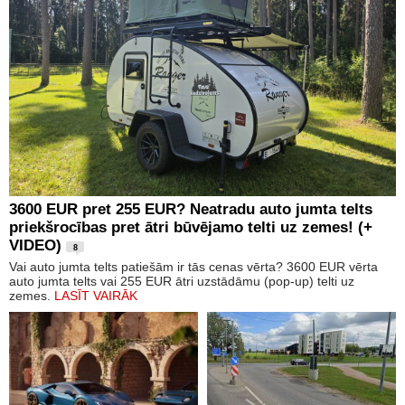
3600 EUR pret 255 EUR? Neatradu auto jumta telts
priekšrocības pret ātri būvējamo telti uz zemes! (+
VIDEO)
8
Vai auto jumta telts patiešām ir tās cenas vērta? 3600 EUR vērta
auto jumta telts vai 255 EUR ātri uzstādāmu (pop-up) telti uz
zemes.
LASĪT VAIRĀK