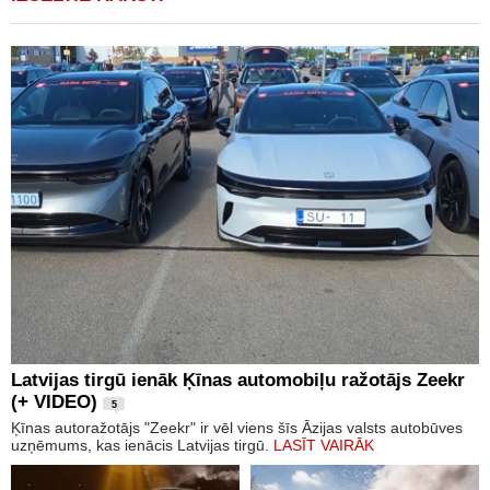
Latvijas tirgū ienāk Ķīnas automobiļu ražotājs Zeekr
(+ VIDEO)
5
Ķīnas autoražotājs "Zeekr" ir vēl viens šīs Āzijas valsts autobūves
uzņēmums, kas ienācis Latvijas tirgū.
LASĪT VAIRĀK