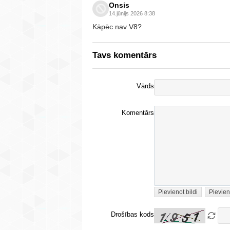
Onsis
14.jūnijs 2026 8:38
Kāpēc nav V8?
Tavs komentārs
Vārds
Komentārs
Pievienot bildi
Pievien
Drošības kods