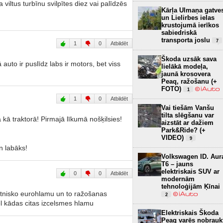
 viltus turbīnu svilpītes diez vai palīdzēs
Kārļa Ulmaņa gatve
un Lielirbes ielas
krustojumā ierīkos
sabiedriskā
transporta joslu
7
1
0
Atbildēt
Škoda uzsāk sava
 auto ir puslīdz labs ir motors, bet viss
lielākā modeļa,
jaunā krosovera
Peaq, ražošanu (+
FOTO)
1
1
0
Atbildēt
Vai tiešām Vanšu
tilta slēgšanu var
ā traktorā! Pirmajā līkumā nošķilsies!
aizstāt ar dažiem
Park&Ride? (+
VIDEO)
9
un labāks!
Volkswagen ID. Aur
T6 – jauns
elektriskais SUV ar
0
0
Atbildēt
modernām
tehnoloģijām Ķīnai
 etnisko eurohlamu un to ražošanas
2
ēl kādas citas izcelsmes hlamu
Elektriskais Škoda
Peaq varēs nobrauk