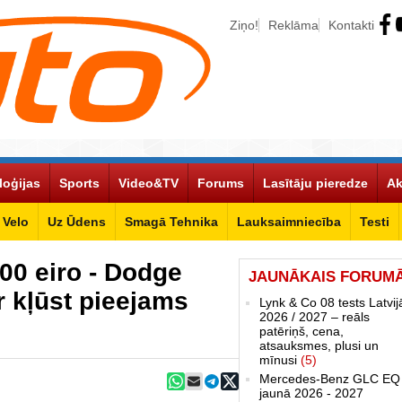
Ziņo!
Reklāma
Kontakti
loģijas
Sports
Video&TV
Forums
Lasītāju pieredze
Ak
Velo
Uz Ūdens
Smagā Tehnika
Lauksaimniecība
Testi
000 eiro - Dodge
JAUNĀKAIS FORUM
 kļūst pieejams
Lynk & Co 08 tests Latvij
2026 / 2027 – reāls
patēriņš, cena,
atsauksmes, plusi un
mīnusi
(5)
Mercedes-Benz GLC EQ
jaunā 2026 - 2027