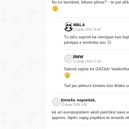
Nu ko bembisti, bikses pilnas? - te pat alīša
WALA
12.jūnijs 2026 16:46
Tu taču saproti ka vienīgais kas šajā
pārējais ir konkrēts sūc 😏
BMW
12.jūnijs 2026 17:16
Salonā sajūta kā GAZikā! Vadāmība k
Tad jau jebkurš ķīnietis būs lētāks 
ķīniešu nepietiek,
13.jūnijs 2026 2:05
kā arī europopistiem akūti pietrūkst savu
apjomu, tāpēc vajag papildus te ievazāt v