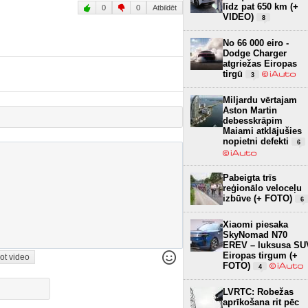
līdz pat 650 km (+
0
0
Atbildēt
VIDEO)
8
No 66 000 eiro -
Dodge Charger
atgriežas Eiropas
tirgū
3
Miljardu vērtajam
Aston Martin
debesskrāpim
Maiami atklājušies
nopietni defekti
6
Pabeigta trīs
reģionālo veloceļu
izbūve (+ FOTO)
6
Xiaomi piesaka
SkyNomad N70
EREV – luksusa SU
Eiropas tirgum (+
ot video
FOTO)
4
LVRTC: Robežas
aprīkošana rit pēc