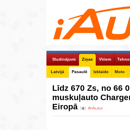
Sludinājumi
Ziņas
Vīriem
Tehno
Latvijā
Pasaulē
Izklaide
Moto
Līdz 670 Zs, no 66 
muskuļauto Charger
Eiropā
6