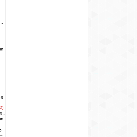
 -
un
26
2)
6 -
un
o
 –