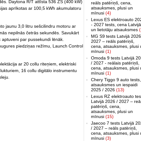
ndēs. Daytona R/T attīsta 536 ZS (400 kW)
reāls patēriņš, cena,
atsauksmes, plusi un
sijas aprīkotas ar 100,5 kWh akumulatoru
mīnusi
(4)
Lexus ES elektroauto 20
- 2027 tests, cena Latvijā
 jaunu 3,0 litru sešcilindru motoru ar
un lietotāju atsauksmes
(
inās nepilnās četrās sekundēs. Savukārt
MG S9 tests Latvijā 2026
c aptuveni par pussekundi lēnāk.
2027 – reāls patēriņš,
mugures piedziņas režīmu, Launch Control
cena, atsauksmes, plusi 
mīnusi
(1)
Omoda 9 tests Latvijā 2
/ 2027 - reālais patēriņš,
ktācija ar 20 collu riteņiem, elektriski
cena, atsauksmes, plusi 
ukturiem, 16 collu digitālo instrumentu
mīnusi
(1)
leju.
Chery Tiggo 9 auto tests,
atsauksmes un iespaidi
2025 / 2026
(13)
Lexus RZ elektroauto tes
Latvijā 2026 / 2027 – reā
patēriņš, cena,
atsauksmes, plusi un
mīnusi
(15)
Jaecoo 7 tests Latvijā 2
/ 2027 – reāls patēriņš,
cena, atsauksmes, plusi 
mīnusi
(3)