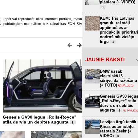
plāniem (+ VIDEO)
1
KEM: Trīs Latvijas
ot, kopēt vai reproducēt citos interneta portālos, masu
granulu ražotāji
o.lv publicētajiem materiāliem bez rakstiskas EON SIA
apņēmušies ar
produkciju prioritār
nodrošināt vietējo
tirgu
1
JAUNIE RAKSTI
BMW uzsāk
elektriskā i3
sērijveida ražošanu
(+ FOTO)
Genesis GV90 iegū
„Rolls-Royce” stila
durvis un debitēs
augustā
1
Genesis GV90 iegūs „Rolls-Royce”
Miljardu vērtajam Aston Ma
Latvijas tirgū ienāk
stila durvis un debitēs augustā
debesskrāpim Maiami atkl
1
Ķīnas automobiļu
nopietni defekti
6
ražotājs Zeekr (+
VIDEO)
6