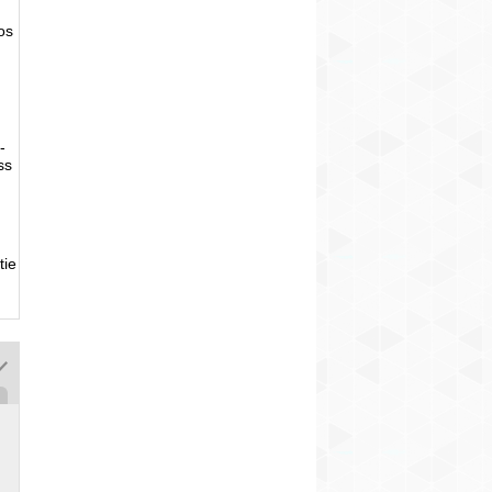
tos
-
ss
tie