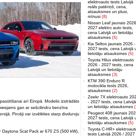
elektroauto tests Latvijā
reāls patēriņš, cena,
atsauksmes un plusi,
mīnusi
(8)
Nissan Leaf jaunais 2026
2027 elektro auto tests,
cena Latvijā un lietotāju
atsauksmes
(5)
Kia Seltos jaunais 2026 -
2027 tests, cena Latvijā 
lietotāju atsauksmes
(5)
Toyota Hilux elektroauto
2026 - 2027 tests, cena
Latvijā un lietotāju
atsauksmes
(3)
KTM 390 Enduro R
motocikla tests 2026,
atsauksmes
(2)
Zeekr 7X elektroauto 20
asūtīšanai arī Eiropā. Modelis izstrādāts
- 2027 tests, cena Latvijā
un lietotāju atsauksmes
(
pieejams gan ar sešcilindru benzīna
Peugeot 408 jaunais 202
sijā. Pircēji var izvēlēties starp divdurvju
2027 tests, cena Latvijā 
lietotāju atsauksmes
(5)
Toyota C-HR+ elektroaut
er Daytona Scat Pack ar 670 ZS (500 kW),
tests Latvijā 2026 / 2027