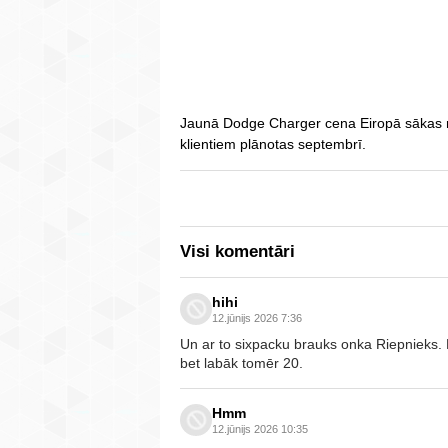
Jaunā Dodge Charger cena Eiropā sākas n
klientiem plānotas septembrī.
Visi komentāri
hihi
12.jūnijs 2026 7:36
Un ar to sixpacku brauks onka Riepnieks. 
bet labāk tomēr 20.
Hmm
12.jūnijs 2026 10:35