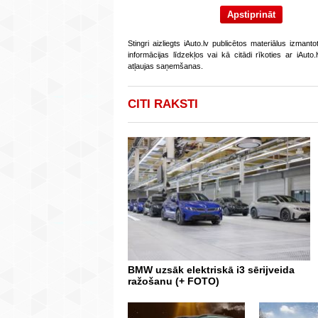
Stingri aizliegts iAuto.lv publicētos materiālus izmant
informācijas līdzekļos vai kā citādi rīkoties ar iAut
atļaujas saņemšanas.
CITI RAKSTI
BMW uzsāk elektriskā i3 sērijveida
ražošanu (+ FOTO)