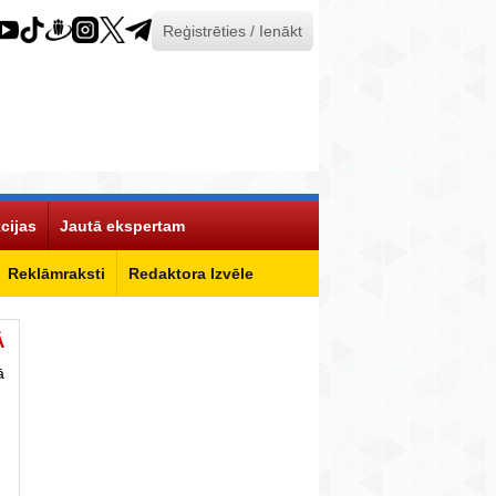
Reģistrēties / Ienākt
cijas
Jautā ekspertam
Reklāmraksti
Redaktora Izvēle
Ā
ā