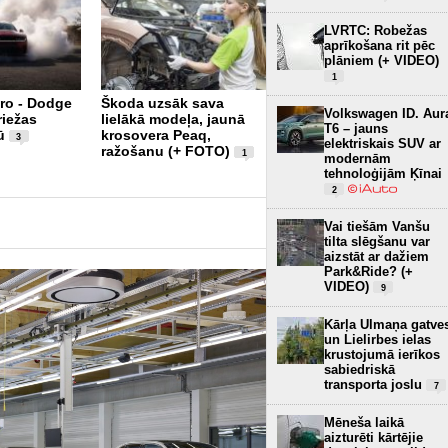
LVRTC: Robežas
aprīkošana rit pēc
plāniem (+ VIDEO)
1
iro - Dodge
Škoda uzsāk sava
Volkswagen ID. Aur
riežas
lielākā modeļa, jaunā
Xiaomi piesaka
T6 – jauns
ū
krosovera Peaq,
SkyNomad N70 EREV –
3
elektriskais SUV ar
ražošanu (+ FOTO)
luksusa SUV Eiropas
1
modernām
tirgum (+ FOTO)
4
tehnoloģijām Ķīnai
2
Vai tiešām Vanšu
tilta slēgšanu var
aizstāt ar dažiem
Park&Ride? (+
VIDEO)
9
Kārļa Ulmaņa gatve
un Lielirbes ielas
krustojumā ierīkos
sabiedriskā
transporta joslu
7
Mēneša laikā
aizturēti kārtējie