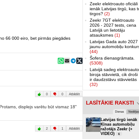
Zeekr elektroauto oficiāli
ienāk Latvijas tirgū, kas 
tirgos?
(2)
Zeekr 7GT elektroauto
2026 - 2027 tests, cena
Latvijā un lietotāju
atsauksmes
(1)
o 66 000 eiro, bet pirmās piegādes
Latvijas Gada auto 2027 
jaunu automobiļu konkur
(44)
Šofera dienasgrāmata.
(5308)
Latvijā sadeg elektroauto
biroja stāvvietā, cik droši 
ir daudzstāvu stāvvietās
(32)
0
0
Atbildēt
LASĪTĀKIE RAKSTI
Protams, displejs varētu būt vismaz 18"
Dienas
Nedēļas
Latvijas tirgū ienāk
Ķīnas automobiļu
2
1
Atbildēt
ražotājs Zeekr (+
VIDEO)
6