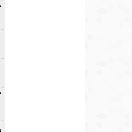
s
a
t