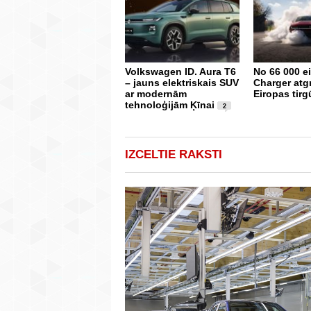
Volkswagen ID. Aura T6
No 66 000 e
– jauns elektriskais SUV
Charger atg
ar modernām
Eiropas tirg
tehnoloģijām Ķīnai
2
IZCELTIE RAKSTI