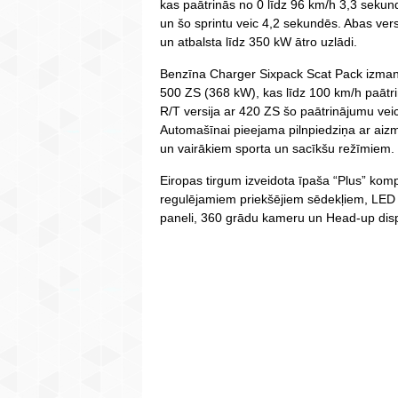
kas paātrinās no 0 līdz 96 km/h 3,3 seku
un šo sprintu veic 4,2 sekundēs. Abas ver
un atbalsta līdz 350 kW ātro uzlādi.
Benzīna Charger Sixpack Scat Pack izmanto
500 ZS (368 kW), kas līdz 100 km/h paātr
R/T versija ar 420 ZS šo paātrinājumu vei
Automašīnai pieejama pilnpiedziņa ar aiz
un vairākiem sporta un sacīkšu režīmiem.
Eiropas tirgum izveidota īpaša “Plus” komple
regulējamiem priekšējiem sēdekļiem, LED l
paneli, 360 grādu kameru un Head-up disp