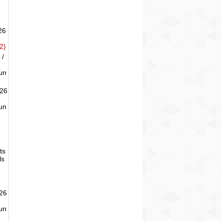
26
2)
 /
un
026
un
ts
ls
026
un