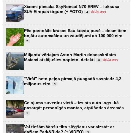
Xiaomi piesaka SkyNomad N70 EREV – luksusa
SUV Eiropas tirgum (+ FOTO)
4
Pēc postošās krusas Saulkrastu pusē – desmitiem
bojātu automašīnu un zaudējumi ap 100 000 eiro
2
Miljardu vērtajam Aston Martin debesskrāpim
Maiami atklājušies nopietni defekti
6
“Virši” neto peļņa pirmajā pusgadā sasniedz 4,2
miljonus eiro
3
Ceļojuma suvenīru vietā – izsists auto logs: kā
pasargāt personīgās mantas, atpūšoties ārzemēs
1
Vai tiešām Vanšu tilta slēgšanu var aizstāt ar
dažiem Park&Ride? (+ VIDEO)
3