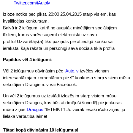
Twitter.com/iAutolv
Izloze notiks pēc plkst. 20:00 25.04.2015 starp visiem, kas
kvalificējas konkursam.
Balvā ir 2 ielūgumi katrā no augstāk minētājiem sociālajiem
tīkliem, kurus varēs saņemt elektroniski uz savu
profilu! Uzvarētājs(a) tiks paziņots pie attiecīgā konkursa
ieraksta, šajā rakstā un personīgi savā sociālā tīkla profilā
Papildus vēl 4 ielūgumi
:
Vēl 2 ielūgumus dāvināsim pēc
iAuto.lv
izvēles vienam
interesantākajam komentāram pie šī konkursa starp visiem mūsu
sekotājiem Draugiem.lv vai Facebook.
Un vēl 2 ielūgumus uz izstādi izlozēsim starp visiem mūsu
sekotājiem Draugos, kas būs atzīmējuši šonedēļ pie jebkuras
mūsu ziņas
Draugos
"IETEIKT"! Jo vairāk iesaki iAuto ziņas, jo
lielāka varbūtība laimēt
Tātad kopā dāvināsim 10 ielūgumus!