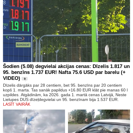
Šodien (5.08) degvielai akcijas cenas: Dīzelis 1.817 un
95. benzīns 1.737 EUR! Nafta 75.6 USD par barelu (+
VIDEO)
9
Dīzelis dārgāks par 28 centiem, bet 95. benzīns par 20 centiem
kopš 1. marta. Tas sanāk papildus +16.80 EUR klāt pie manas 60 l
uzpildes. Atgādinām, ka 2026. gada 1. martā cenas Latvijā, Neste
Lielupes DUS dīzeļdegvielai un 95. benzīnam bija 1.537 EUR.
LASĪT VAIRĀK