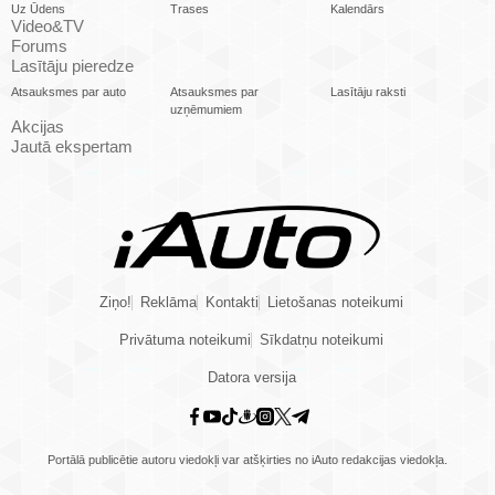
Uz Ūdens
Trases
Kalendārs
Video&TV
Forums
Lasītāju pieredze
Atsauksmes par auto
Atsauksmes par
Lasītāju raksti
uzņēmumiem
Akcijas
Jautā ekspertam
Ziņo!
Reklāma
Kontakti
Lietošanas noteikumi
Privātuma noteikumi
Sīkdatņu noteikumi
Datora versija
Portālā publicētie autoru viedokļi var atšķirties no iAuto redakcijas viedokļa.