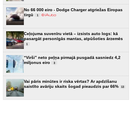
No 66 000 eiro - Dodge Charger atgriežas Eiropas
tirgū
1
Ceļojuma suvenīru vietā – izsists auto logs: kā
pasargāt personīgās mantas, atpūšoties ārzemēs
1
“Virši” neto peļņa pirmajā pusgadā sasniedz 4,2
miljonus eiro
3
Vai pāris minūtes ir riska vērtas? Ar apdzīšanu
saistīto avāriju skaits šogad pieaudzis par 66%
13