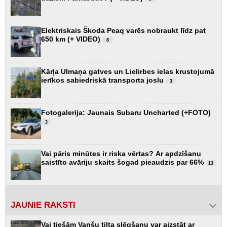
Elektriskais Škoda Peaq varēs nobraukt līdz pat
650 km (+ VIDEO)
8
Kārļa Ulmaņa gatves un Lielirbes ielas krustojumā
ierīkos sabiedriskā transporta joslu
3
Fotogalerija: Jaunais Subaru Uncharted (+FOTO)
3
Vai pāris minūtes ir riska vērtas? Ar apdzīšanu
saistīto avāriju skaits šogad pieaudzis par 66%
13
JAUNIE RAKSTI
Vai tiešām Vanšu tilta slēgšanu var aizstāt ar