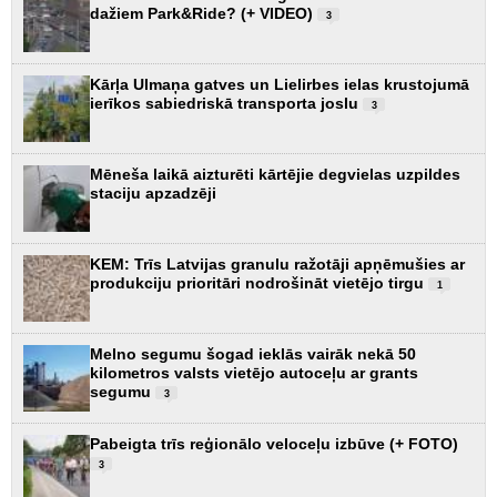
dažiem Park&Ride? (+ VIDEO)
3
Kārļa Ulmaņa gatves un Lielirbes ielas krustojumā
ierīkos sabiedriskā transporta joslu
3
Mēneša laikā aizturēti kārtējie degvielas uzpildes
staciju apzadzēji
KEM: Trīs Latvijas granulu ražotāji apņēmušies ar
produkciju prioritāri nodrošināt vietējo tirgu
1
Melno segumu šogad ieklās vairāk nekā 50
kilometros valsts vietējo autoceļu ar grants
segumu
3
Pabeigta trīs reģionālo veloceļu izbūve (+ FOTO)
3