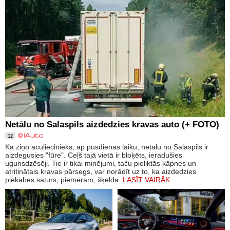
Netālu no Salaspils aizdedzies kravas auto (+ FOTO)
12
Kā ziņo aculiecinieks, ap pusdienas laiku, netālu no Salaspils ir
aizdegusies "fūre". Ceļš tajā vietā ir bloķēts, ieradušies
ugunsdzēsēji. Tie ir tikai minējumi, taču pieliktās kāpnes un
atritinātais kravas pārsegs, var norādīt uz to, ka aizdedzies
piekabes saturs, piemēram, šķelda.
LASĪT VAIRĀK