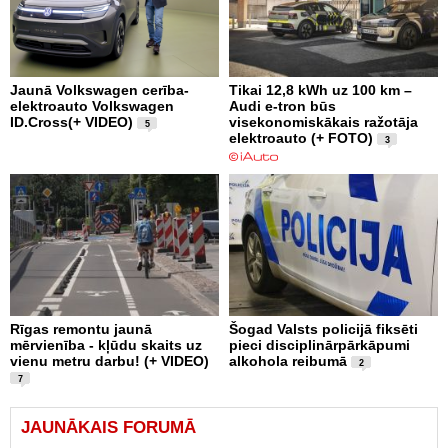
Jaunā Volkswagen cerība-
Tikai 12,8 kWh uz 100 km –
elektroauto Volkswagen
Audi e-tron būs
ID.Cross(+ VIDEO)
visekonomiskākais ražotāja
5
elektroauto (+ FOTO)
3
Rīgas remontu jaunā
Šogad Valsts policijā fiksēti
mērvienība - kļūdu skaits uz
pieci disciplinārpārkāpumi
vienu metru darbu! (+ VIDEO)
alkohola reibumā
2
7
JAUNĀKAIS FORUMĀ