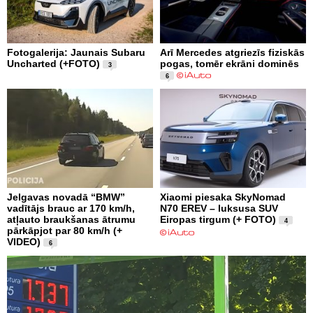
Fotogalerija: Jaunais Subaru
Arī Mercedes atgriezīs fiziskās
Uncharted (+FOTO)
pogas, tomēr ekrāni dominēs
3
6
Jelgavas novadā “BMW”
Xiaomi piesaka SkyNomad
vadītājs brauc ar 170 km/h,
N70 EREV – luksusa SUV
atļauto braukšanas ātrumu
Eiropas tirgum (+ FOTO)
4
pārkāpjot par 80 km/h (+
VIDEO)
6