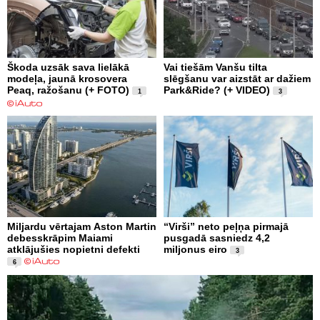
Škoda uzsāk sava lielākā
Vai tiešām Vanšu tilta
modeļa, jaunā krosovera
slēgšanu var aizstāt ar dažiem
Peaq, ražošanu (+ FOTO)
Park&Ride? (+ VIDEO)
1
3
Miljardu vērtajam Aston Martin
“Virši” neto peļņa pirmajā
debesskrāpim Maiami
pusgadā sasniedz 4,2
atklājušies nopietni defekti
miljonus eiro
3
6