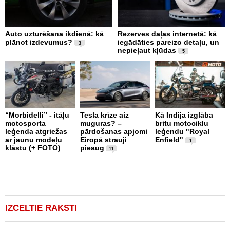
Auto uzturēšana ikdienā: kā
Rezerves daļas internetā: kā
A
plānot izdevumus?
iegādāties pareizo detaļu, un
i
3
nepieļaut kļūdas
L
5
“Morbidelli” - itāļu
Tesla krīze aiz
Kā Indija izglāba
K
motosporta
muguras? –
britu motociklu
R
leģenda atgriežas
pārdošanas apjomi
leģendu "Royal
s
ar jaunu modeļu
Eiropā strauji
Enfield"
v
1
klāstu (+ FOTO)
pieaug
11
IZCELTIE RAKSTI