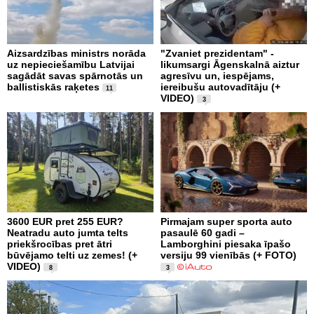
Aizsardzības ministrs norāda
"Zvaniet prezidentam" -
uz nepieciešamību Latvijai
likumsargi Āgenskalnā aiztur
sagādāt savas spārnotās un
agresīvu un, iespējams,
ballistiskās raķetes
iereibušu autovadītāju (+
11
VIDEO)
3
3600 EUR pret 255 EUR?
Pirmajam super sporta auto
Neatradu auto jumta telts
pasaulē 60 gadi –
priekšrocības pret ātri
Lamborghini piesaka īpašo
būvējamo telti uz zemes! (+
versiju 99 vienībās (+ FOTO)
VIDEO)
8
3