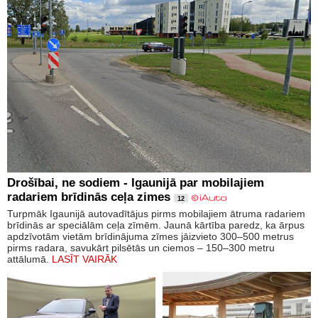
Drošībai, ne sodiem - Igaunijā par mobilajiem
radariem brīdinās ceļa zimes
12
Turpmāk Igaunijā autovadītājus pirms mobilajiem ātruma radariem
brīdinās ar speciālām ceļa zīmēm. Jaunā kārtība paredz, ka ārpus
apdzīvotām vietām brīdinājuma zīmes jāizvieto 300–500 metrus
pirms radara, savukārt pilsētās un ciemos – 150–300 metru
attālumā.
LASĪT VAIRĀK