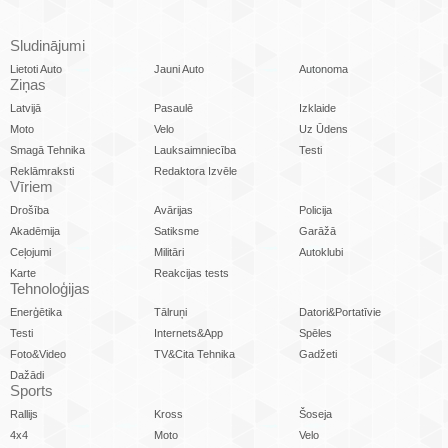
Sludinājumi
Lietoti Auto
Jauni Auto
Autonoma
Ziņas
Latvijā
Pasaulē
Izklaide
Moto
Velo
Uz Ūdens
Smagā Tehnika
Lauksaimniecība
Testi
Reklāmraksti
Redaktora Izvēle
Vīriem
Drošība
Avārijas
Policija
Akadēmija
Satiksme
Garāžā
Ceļojumi
Militāri
Autoklubi
Karte
Reakcijas tests
Tehnoloģijas
Enerģētika
Tālruņi
Datori&Portatīvie
Testi
Internets&App
Spēles
Foto&Video
TV&Cita Tehnika
Gadžeti
Dažādi
Sports
Rallijs
Kross
Šoseja
4x4
Moto
Velo