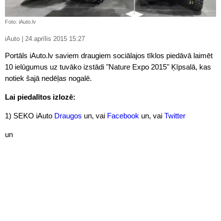
Foto: iAuto.lv
iAuto | 24.aprīlis 2015 15:27
Portāls iAuto.lv saviem draugiem sociālajos tīklos piedāvā laimēt
10 ielūgumus uz tuvāko izstādi "Nature Expo 2015" Ķīpsalā, kas
notiek šajā nedēļas nogalē.
Lai piedalītos izlozē:
1) SEKO iAuto
Draugos
un, vai
Facebook
un, vai
Twitter
un