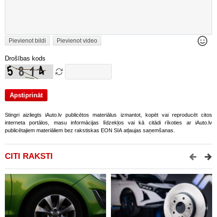
Pievienot bildi
Pievienot video
Drošības kods
Stingri aizliegts iAuto.lv publicētos materiālus izmantot, kopēt vai reproducēt citos
interneta portālos, masu informācijas līdzekļos vai kā citādi rīkoties ar iAuto.lv
publicētajiem materiāliem bez rakstiskas EON SIA atļaujas saņemšanas.
CITI RAKSTI