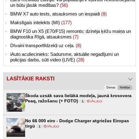
un būtu jāsāk medības?
(56)
BMW X7 auto tests, atsauksmes un iespaidi
(8)
Makslīgais intelekts (MI)
(177)
BMW F10 un X5 (E70/F15) remonts: dzinēja ķēžu maiņa un
diagnostika Rīgā, atsauksmes
(7)
Dīvaini transportlīdzekļi uz ceļa.
(8)
iAuto aculiecinieks: Sadursme, aktuālie negadījumi un
policijas darbs, sūti video (LIVE)
(28)
LASĪTĀKIE RAKSTI
Dienas
Nedēļas
Škoda uzsāk sava lielākā modeļa, jaunā krosovera
Peaq, ražošanu (+ FOTO)
1
No 66 000 eiro - Dodge Charger atgriežas Eiropas
tirgū
1