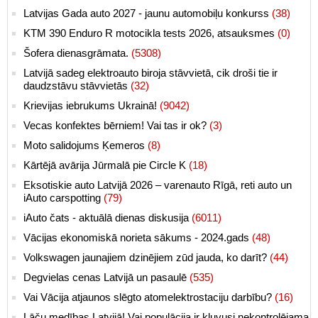
Latvijas Gada auto 2027 - jaunu automobiļu konkurss
(38)
KTM 390 Enduro R motocikla tests 2026, atsauksmes
(0)
Šofera dienasgrāmata.
(5308)
Latvijā sadeg elektroauto biroja stāvvietā, cik droši tie ir
daudzstāvu stāvvietās
(32)
Krievijas iebrukums Ukrainā!
(9042)
Vecas konfektes bērniem! Vai tas ir ok?
(3)
Moto salidojums Ķemeros
(8)
Kārtējā avārija Jūrmalā pie Circle K
(18)
Eksotiskie auto Latvijā 2026 – varenauto Rīgā, reti auto un
iAuto carspotting
(79)
iAuto čats - aktuālā dienas diskusija
(6011)
Vācijas ekonomiskā norieta sākums - 2024.gads
(48)
Volkswagen jaunajiem dzinējiem zūd jauda, ko darīt?
(44)
Degvielas cenas Latvijā un pasaulē
(535)
Vai Vācija atjaunos slēgto atomelektrostaciju darbību?
(16)
Lāču medības Latvijā! Vai populācija ir kļuvusi nekontrolējama