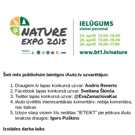
Šeit mēs publicēsim laimīgos iAuto.lv uzvarētājus:
Draugiem.lv lapas konkursā uzvar:
Andris Renerts
Facebook lapas konkursā uzvar:
Svetlana Škinča
Twitter lapas konkursā uzvar:
@EvaZamazlovaKaz
iAuto izvēlēts interesantākais komentārs: nebija komentāra,
nav balvas
Izloze starp visiem šīs nedēļas "IETEIKT" pie jebkura iAuto
ieraksta draugos:
Igors Puškins
Izstādes darba laiks