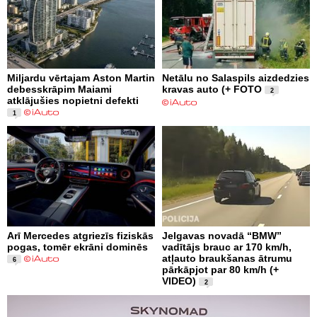
Miljardu vērtajam Aston Martin
Netālu no Salaspils aizdedzies
debesskrāpim Maiami
kravas auto (+ FOTO
2
atklājušies nopietni defekti
1
Arī Mercedes atgriezīs fiziskās
Jelgavas novadā “BMW”
pogas, tomēr ekrāni dominēs
vadītājs brauc ar 170 km/h,
atļauto braukšanas ātrumu
6
pārkāpjot par 80 km/h (+
VIDEO)
2