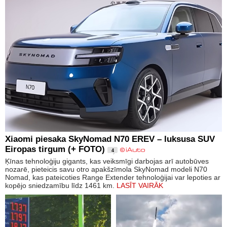
Xiaomi piesaka SkyNomad N70 EREV – luksusa SUV
Eiropas tirgum (+ FOTO)
4
Ķīnas tehnoloģiju gigants, kas veiksmīgi darbojas arī autobūves
nozarē, pieteicis savu otro apakšzīmola SkyNomad modeli N70
Nomad, kas pateicoties Range Extender tehnoloģijai var lepoties ar
kopējo sniedzamību līdz 1461 km.
LASĪT VAIRĀK