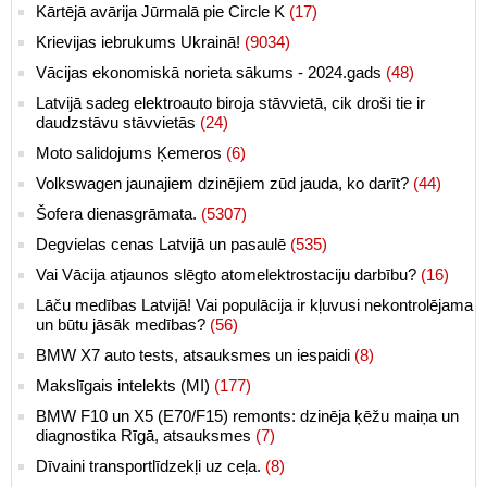
Kārtējā avārija Jūrmalā pie Circle K
(17)
Krievijas iebrukums Ukrainā!
(9034)
Vācijas ekonomiskā norieta sākums - 2024.gads
(48)
Latvijā sadeg elektroauto biroja stāvvietā, cik droši tie ir
daudzstāvu stāvvietās
(24)
Moto salidojums Ķemeros
(6)
Volkswagen jaunajiem dzinējiem zūd jauda, ko darīt?
(44)
Šofera dienasgrāmata.
(5307)
Degvielas cenas Latvijā un pasaulē
(535)
Vai Vācija atjaunos slēgto atomelektrostaciju darbību?
(16)
Lāču medības Latvijā! Vai populācija ir kļuvusi nekontrolējama
un būtu jāsāk medības?
(56)
BMW X7 auto tests, atsauksmes un iespaidi
(8)
Makslīgais intelekts (MI)
(177)
BMW F10 un X5 (E70/F15) remonts: dzinēja ķēžu maiņa un
diagnostika Rīgā, atsauksmes
(7)
Dīvaini transportlīdzekļi uz ceļa.
(8)