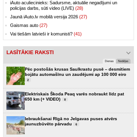
iAuto aculiecinieks: Sadursme, aktuālie negadījumi un
policijas darbs, sūti video (LIVE)
(28)
Jaunā iAuto.lv mobilā versija 2026
(27)
Gaismas auto
(27)
Vai tiešām latvieši ir komunisti?
(41)
LASĪTĀKIE RAKSTI
Dienas
Nedēļas
Pēc postošās krusas Saulkrastu pusē – desmitiem
bojātu automašīnu un zaudējumi ap 100 000 eiro
2
Elektriskais Škoda Peaq varēs nobraukt līdz pat
650 km (+ VIDEO)
8
Iebraukšanai Rīgā no Jelgavas puses atvērs
jaunuzbūvēto pārvadu
6