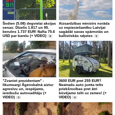
Šodien (5.08) degvielai akcijas
Aizsardzības ministrs norāda
cenas: Dīzelis 1.817 un 95.
uz nepieciešamību Latvijai
benzīns 1.737 EUR! Nafta 75.6
sagādāt savas spārnotās un
USD par barelu (+ VIDEO)
ballistiskās raķetes
9
5
"Zvaniet prezidentam" -
3600 EUR pret 255 EUR?
likumsargi Āgenskalnā aiztur
Neatradu auto jumta telts
agresīvu un, iespējams,
priekšrocības pret ātri
iereibušu autovadītāju (+
būvējamo telti uz zemes! (+
VIDEO)
VIDEO)
3
4