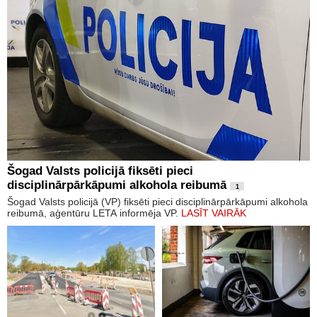
Šogad Valsts policijā fiksēti pieci
disciplinārpārkāpumi alkohola reibumā
1
Šogad Valsts policijā (VP) fiksēti pieci disciplinārpārkāpumi alkohola
reibumā, aģentūru LETA informēja VP.
LASĪT VAIRĀK