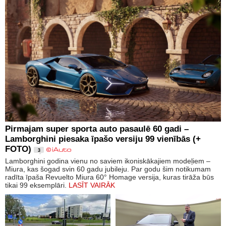
Pirmajam super sporta auto pasaulē 60 gadi –
Lamborghini piesaka īpašo versiju 99 vienībās (+
FOTO)
3
Lamborghini godina vienu no saviem ikoniskākajiem modeļiem –
Miura, kas šogad svin 60 gadu jubileju. Par godu šim notikumam
radīta īpaša Revuelto Miura 60° Homage versija, kuras tirāža būs
tikai 99 eksemplāri.
LASĪT VAIRĀK