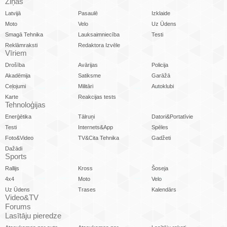
Ziņas
Latvijā
Pasaulē
Izklaide
Moto
Velo
Uz Ūdens
Smagā Tehnika
Lauksaimniecība
Testi
Reklāmraksti
Redaktora Izvēle
Vīriem
Drošība
Avārijas
Policija
Akadēmija
Satiksme
Garāžā
Ceļojumi
Militāri
Autoklubi
Karte
Reakcijas tests
Tehnoloģijas
Enerģētika
Tālruņi
Datori&Portatīvie
Testi
Internets&App
Spēles
Foto&Video
TV&Cita Tehnika
Gadžeti
Dažādi
Sports
Rallijs
Kross
Šoseja
4x4
Moto
Velo
Uz Ūdens
Trases
Kalendārs
Video&TV
Forums
Lasītāju pieredze