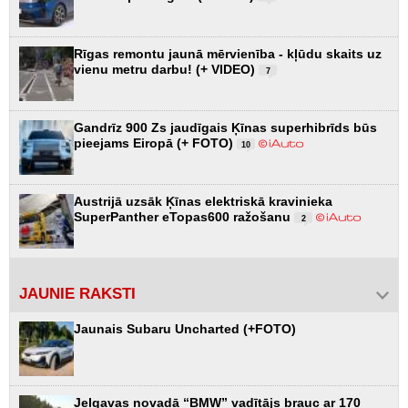
Rīgas remontu jaunā mērvienība - kļūdu skaits uz
vienu metru darbu! (+ VIDEO)
7
Gandrīz 900 Zs jaudīgais Ķīnas superhibrīds būs
pieejams Eiropā (+ FOTO)
10
Austrijā uzsāk Ķīnas elektriskā kravinieka
SuperPanther eTopas600 ražošanu
2
JAUNIE RAKSTI
Jaunais Subaru Uncharted (+FOTO)
Jelgavas novadā “BMW” vadītājs brauc ar 170