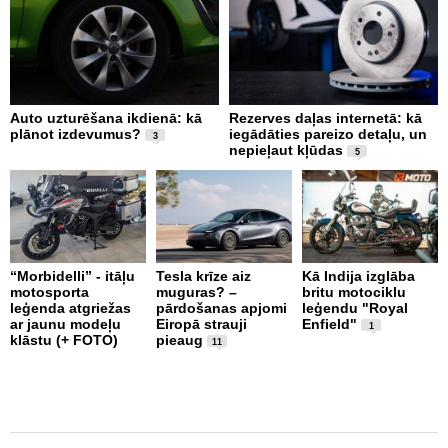
Auto uzturēšana ikdienā: kā
Rezerves daļas internetā: kā
A
plānot izdevumus?
iegādāties pareizo detaļu, un
i
3
nepieļaut kļūdas
L
5
“Morbidelli” - itāļu
Tesla krīze aiz
Kā Indija izglāba
K
motosporta
muguras? –
britu motociklu
R
leģenda atgriežas
pārdošanas apjomi
leģendu "Royal
s
ar jaunu modeļu
Eiropā strauji
Enfield"
v
1
klāstu (+ FOTO)
pieaug
11