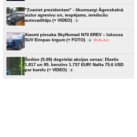
"Zvaniet prezidentam" - likumsargi Āgenskalnā
aiztur agresīvu un, iespējams, iereibušu
autovadītāju (+ VIDEO)
3
Xiaomi piesaka SkyNomad N70 EREV – luksusa
SUV Eiropas tirgum (+ FOTO)
4
Šodien (5.08) degvielai akcijas cenas: Dīzelis
1.817 un 95. benzīns 1.737 EUR! Nafta 75.6 USD
par barelu (+ VIDEO)
9