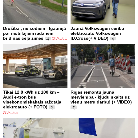
Drošībai, ne sodiem - Igaunijā
Jaunā Volkswagen cerība-
par mobilajiem radariem
elektroauto Volkswagen
brīdinās ceļa zimes
ID.Cross(+ VIDEO)
12
4
Tikai 12,8 kWh uz 100 km –
Rīgas remontu jaunā
Audi e-tron būs
mērvienība - kļūdu skaits uz
visekonomiskākais ražotāja
vienu metru darbu! (+ VIDEO)
elektroauto (+ FOTO)
3
7