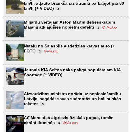
km/h, atļauto braukšanas ātrumu pārkāpjot par 80
km/h (+ VIDEO)
2
Miljardu vērtajam Aston Martin debesskrāpim
Maiami atklājušies nopietni defekti
1
Netālu no Salaspils aizdedzies kravas auto (+
FOTO
2
Jaunais KIA Seltos nāks palīgā populārajam KIA
Sportage (+ VIDEO)
Aizsardzības ministrs norāda uz nepieciešamību
Latvijai sagādāt savas spārnotās un ballistiskās
raķetes
5
Arī Mercedes atgriezīs fiziskās pogas, tomēr
ekrāni dominēs
6