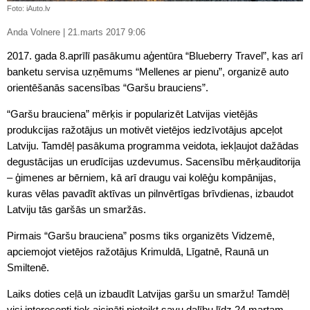
Foto: iAuto.lv
Anda Volnere | 21.marts 2017 9:06
2017. gada 8.aprīlī pasākumu aģentūra “Blueberry Travel”, kas arī
banketu servisa uzņēmums “Mellenes ar pienu”, organizē auto
orientēšanās sacensības “Garšu brauciens”.
“Garšu brauciena” mērķis ir popularizēt Latvijas vietējās
produkcijas ražotājus un motivēt vietējos iedzīvotājus apceļot
Latviju. Tamdēļ pasākuma programma veidota, iekļaujot dažādas
degustācijas un erudīcijas uzdevumus. Sacensību mērķauditorija
– ģimenes ar bērniem, kā arī draugu vai kolēģu kompānijas,
kuras vēlas pavadīt aktīvas un pilnvērtīgas brīvdienas, izbaudot
Latviju tās garšās un smaržās.
Pirmais “Garšu brauciena” posms tiks organizēts Vidzemē,
apciemojot vietējos ražotājus Krimuldā, Līgatnē, Raunā un
Smiltenē.
Laiks doties ceļā un izbaudīt Latvijas garšu un smaržu! Tamdēļ
visi interesenti tiek aicināti pieteikt savu dalību līdz 24.martam,