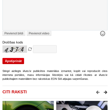
Pievienot bildi
Pievienot video
Drošības kods
Stingri aizliegts iAuto.lv publicētos materiālus izmantot, kopēt vai reproducēt citos
interneta portālos, masu informācijas līdzekļos vai kā citādi rīkoties ar iAuto.lv
publicētajiem materiāliem bez rakstiskas EON SIA atļaujas saņemšanas.
CITI RAKSTI