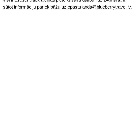
sūtot informāciju par ekipāžu uz epastu anda@blueberrytravel.lv.