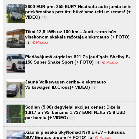
3600 EUR pret 255 EUR? Neatradu auto jumta telts
priekšrocības pret ātri būvējamo telti uz zemes! (+
VIDEO)
4
Tikai 12,8 kWh uz 100 km – Audi e-tron būs
visekonomiskākais ražotāja elektroauto (+ FOTO)
3
Piedāvājumā atgriežas 821 Zs jaudīgais Shelby F-
150 Super Snake Sport (+ FOTO)
9
Jaunā Volkswagen cerība- elektroauto
Volkswagen ID.Cross(+ VIDEO)
4
Šodien (5.08) degvielai akcijas cenas: Dīzelis
1.817 un 95. benzīns 1.737 EUR! Nafta 75.6 USD
par barelu (+ VIDEO)
9
Xiaomi piesaka SkyNomad N70 EREV – luksusa
SUV Eiropas tirgum (+ FOTO)
4