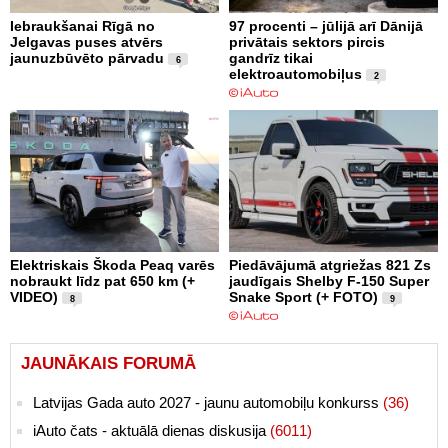
Iebraukšanai Rīgā no
97 procenti – jūlijā arī Dānijā
Jelgavas puses atvērs
privātais sektors pircis
jaunuzbūvēto pārvadu
gandrīz tikai
6
elektroautomobiļus
2
Elektriskais Škoda Peaq varēs
Piedāvājumā atgriežas 821 Zs
nobraukt līdz pat 650 km (+
jaudīgais Shelby F-150 Super
VIDEO)
Snake Sport (+ FOTO)
8
9
JAUNĀKAIS FORUMĀ
Latvijas Gada auto 2027 - jaunu automobiļu konkurss
(36)
iAuto čats - aktuālā dienas diskusija
(6011)