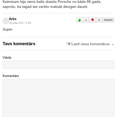
Kaimiņam bija viens balts skaists Porsche no kāda 88 gada,
saprotu, ka tagad tas varētu maksāt diezgan daudz
Artis
1
0
Atbildēt
30.jūlijs 2017 3:39
Super.
Tavs komentārs
Lasīt visus komentārus →
3
Vārds
Komentārs