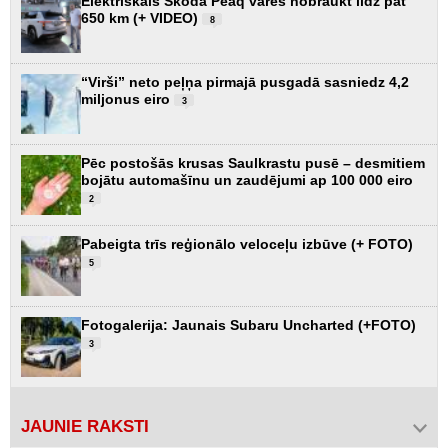
Elektriskais Škoda Peaq varēs nobraukt līdz pat
650 km (+ VIDEO)
8
“Virši” neto peļņa pirmajā pusgadā sasniedz 4,2
miljonus eiro
3
Pēc postošās krusas Saulkrastu pusē – desmitiem
bojātu automašīnu un zaudējumi ap 100 000 eiro
2
Pabeigta trīs reģionālo veloceļu izbūve (+ FOTO)
5
Fotogalerija: Jaunais Subaru Uncharted (+FOTO)
3
JAUNIE RAKSTI