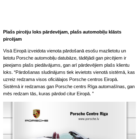
Plašs pircēju loks pārdevējam, plašs automobiļu klāsts
pircējam
Visā Eiropā izveidota vienota pārdošanā esošu mazlietotu un
lietotu Porsche automobiļu datubāze, tādējādi gan pircējiem ir
pieejams plašs piedāvājums, gan arī pārdevējiem plašs klientu
loks. “Pārdošanas sludinājums tiek ievietots vienotā sistēmā, kas
uzreiz redzama visos oficiālajos Porsche centros Eiropā.
Sistēmā ir redzamas gan Porsche centrs Rīga automašīnas, gan
mēs redzam tās, kuras pārdod citur Eiropā. ”