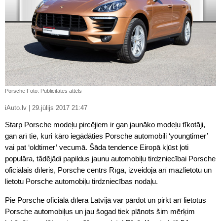
Porsche Foto: Publicitātes attēls
iAuto.lv | 29.jūlijs 2017 21:47
Starp Porsche modeļu pircējiem ir gan jaunāko modeļu tīkotāji,
gan arī tie, kuri kāro iegādāties Porsche automobili ‘youngtimer’
vai pat ‘oldtimer’ vecumā. Šāda tendence Eiropā kļūst ļoti
populāra, tādējādi papildus jaunu automobiļu tirdzniecībai Porsche
oficiālais dīleris, Porsche centrs Rīga, izveidoja arī mazlietotu un
lietotu Porsche automobiļu tirdzniecības nodaļu.
Pie Porsche oficiālā dīlera Latvijā var pārdot un pirkt arī lietotus
Porsche automobiļus un jau šogad tiek plānots šim mērķim