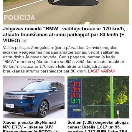
Jelgavas novadā “BMW” vadītājs brauc ar 170 km/h,
atļauto braukšanas ātrumu pārkāpjot par 80 km/h (+
VIDEO)
6
Valsts policijas Zemgales reģiona pārvaldes Dienvidzemgales
iecirkņa Reaģēšanas nodaļas amatpersonas, veicot satiksmes
uzraudzību Jelgavas novadā, Cenu pagastā, pamanīja kādu
“BMW” markas spēkratu, kura vadītājs vietā, kur atļauts braukt ar
90 km/h, brauca ar 170 km/h lielu ātrumu, tādējādi atļauto
braukšanas ātrumu pārsniedzot par 80 km/h.
LASĪT VAIRĀK
Xiaomi piesaka SkyNomad
Šodien (5.08) degvielai akcijas
N70 EREV – luksusa SUV
cenas: Dīzelis 1.817 un 95.
Eiropas tirgum (+ FOTO)
benzīns 1.737 EUR! Nafta 75.6