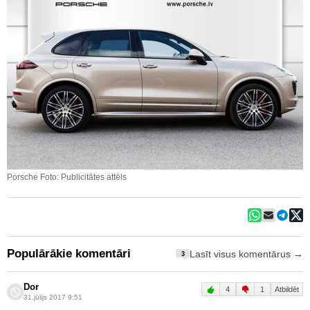
Porsche Foto: Publicitātes attēls
Populārākie komentāri
Lasīt visus komentārus →
3
Dor
4
1
Atbildēt
31.jūlijs 2017 9:51