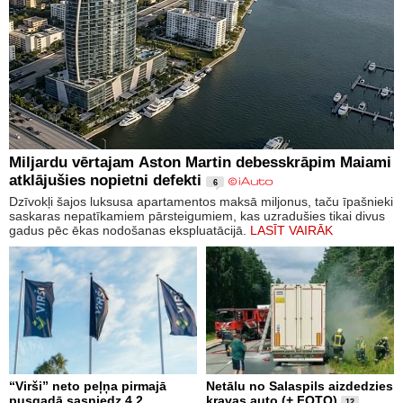
Miljardu vērtajam Aston Martin debesskrāpim Maiami
atklājušies nopietni defekti
6
Dzīvokļi šajos luksusa apartamentos maksā miljonus, taču īpašnieki
saskaras nepatīkamiem pārsteigumiem, kas uzradušies tikai divus
gadus pēc ēkas nodošanas ekspluatācijā.
LASĪT VAIRĀK
“Virši” neto peļņa pirmajā
Netālu no Salaspils aizdedzies
pusgadā sasniedz 4,2
kravas auto (+ FOTO)
12