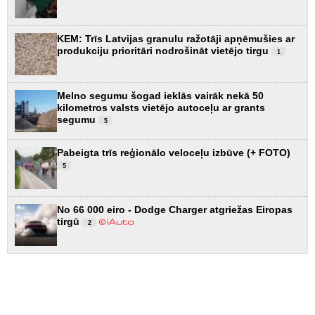
KEM: Trīs Latvijas granulu ražotāji apņēmušies ar
produkciju prioritāri nodrošināt vietējo tirgu
1
Melno segumu šogad ieklās vairāk nekā 50
kilometros valsts vietējo autoceļu ar grants
segumu
5
Pabeigta trīs reģionālo veloceļu izbūve (+ FOTO)
5
No 66 000 eiro - Dodge Charger atgriežas Eiropas
tirgū
2