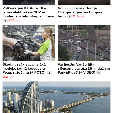
Volkswagen ID. Aura T6 –
No 66 000 eiro - Dodge
jauns elektriskais SUV ar
Charger atgriežas Eiropas
modernām tehnoloģijām Ķīnai
tirgū
2
2
Škoda uzsāk sava lielākā
Vai tiešām Vanšu tilta
modeļa, jaunā krosovera
slēgšanu var aizstāt ar dažiem
Peaq, ražošanu (+ FOTO)
Park&Ride? (+ VIDEO)
1
6