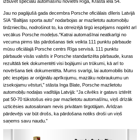
izbūvēt speciālu automašīnu novietni Rīgā, Krasta ielā 54.
Jau no pagājušā gada decembra Porsche oficiālais dīleris Latvijā
SIA “Baltijas sporta auto” nodarbojas ar mazlietotu automobiļu
tirdzniecību, nodrošinot to, ka otrreizējā tirgū iespējams nopirkt arī
vecākus Porsche modeļus.“Katrai automašīnai neatkarīgi no
vecuma pirms tās pārdošanas tiek veikta 111 punktu pārbaude
mūsu oficiālajā Porsche centrs Rīga servisā. 111 punktu
pārbaude visās valstīs ir Porsche standartizēta pārbaude, kuras
rezultātā tiek dokumentēti visi bojājumi un trūkumi, kā arī to
novēršana tiek dokumentēta. Mums svarīgi, lai automobilis būtu
pēc iespējas ar oriģinālu aprīkojumu, mazāku nobraukumu un
izsekojamu vēsturi,” stāsta Inga Blate, Porsche mazlietotu
automobiļu nodaļas vadītāja Latvijā: “Ja cilvēks ir gatavs iztērēt
pat 50-70 tūkstošus eiro par mazlietotu automašīnu, viņš drīzāk
uzticēsies autosalonam nevis privātam tirgotājam. Arīdzan
pārdevējs var būt drošs, ka pārdošana notiks droši un viņš
saņems savu naudu.”