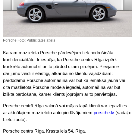
Porsche Foto: Publicitātes attēls
Katram mazlietota Porsche pārdevējam tiek nodrošināta
konfidencialitāte. Ir iespēja, ka Porsche centrs Rīga izpērk
konkrēto automobili un to pārdod citam pircējam. Pieejamie
darījumu veidi ir elastīgi, atkarībā no klientu vajadzībām:
pārdodamā Porsche automašīna var būt kā iemaksa jauna vai
cita mazlietota Porsche modeļa iegādei, automašīna var būt
izlikta pārdošanā, kamēr klients joprojām ar to pārvietojas.
Porsche centrā Rīga salonā vai mājas lapā klienti var iepazīties
ar aktuālajiem mazlietoto auto piedāvājumiem
porsche.lv
(sadaļa:
Lietoti auto).
Porsche centrs Rīga, Krasta iela 54, Rīga.