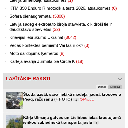
Latvijā un lietotāju atsauksmes
(1)
KTM 390 Enduro R motocikla tests 2026, atsauksmes
(0)
Šofera dienasgrāmata.
(5308)
Latvijā sadeg elektroauto biroja stāvvietā, cik droši tie ir
daudzstāvu stāvvietās
(32)
Krievijas iebrukums Ukrainā!
(9042)
Vecas konfektes bērniem! Vai tas ir ok?
(3)
Moto salidojums Ķemeros
(8)
Kārtējā avārija Jūrmalā pie Circle K
(18)
LASĪTĀKIE RAKSTI
Dienas
Nedēļas
Škoda uzsāk sava lielākā modeļa, jaunā krosovera
Peaq, ražošanu (+ FOTO)
1
Kārļa Ulmaņa gatves un Lielirbes ielas krustojumā
ierīkos sabiedriskā transporta joslu
7