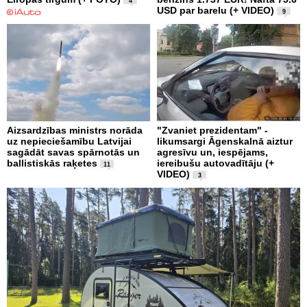
4
USD par barelu (+ VIDEO)
9
Aizsardzības ministrs norāda
"Zvaniet prezidentam" -
uz nepieciešamību Latvijai
likumsargi Āgenskalnā aiztur
sagādāt savas spārnotās un
agresīvu un, iespējams,
ballistiskās raķetes
iereibušu autovadītāju (+
11
VIDEO)
3