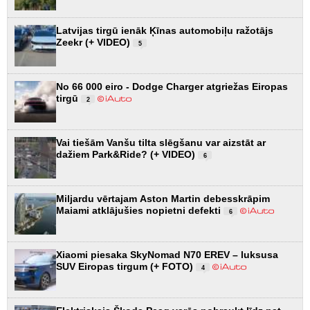
Latvijas tirgū ienāk Ķīnas automobiļu ražotājs
Zeekr (+ VIDEO)
5
No 66 000 eiro - Dodge Charger atgriežas Eiropas
tirgū
2
Vai tiešām Vanšu tilta slēgšanu var aizstāt ar
dažiem Park&Ride? (+ VIDEO)
6
Miljardu vērtajam Aston Martin debesskrāpim
Maiami atklājušies nopietni defekti
6
Xiaomi piesaka SkyNomad N70 EREV – luksusa
SUV Eiropas tirgum (+ FOTO)
4