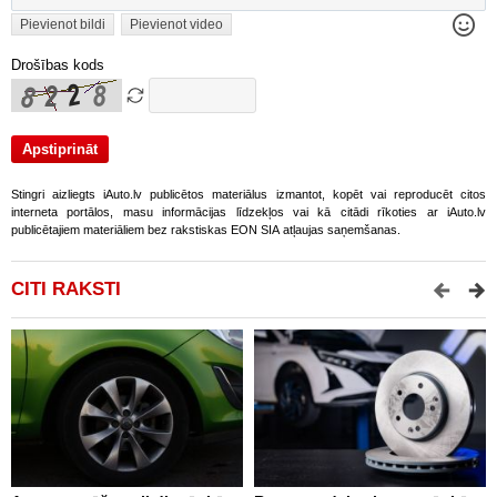
Pievienot bildi
Pievienot video
Drošības kods
Stingri aizliegts iAuto.lv publicētos materiālus izmantot, kopēt vai reproducēt citos
interneta portālos, masu informācijas līdzekļos vai kā citādi rīkoties ar iAuto.lv
publicētajiem materiāliem bez rakstiskas EON SIA atļaujas saņemšanas.
CITI RAKSTI