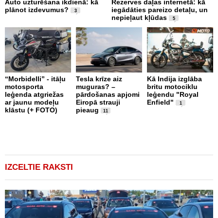
Auto uzturēšana ikdienā: kā
Rezerves daļas internetā: kā
A
plānot izdevumus?
iegādāties pareizo detaļu, un
i
3
nepieļaut kļūdas
L
5
“Morbidelli” - itāļu
Tesla krīze aiz
Kā Indija izglāba
K
motosporta
muguras? –
britu motociklu
R
leģenda atgriežas
pārdošanas apjomi
leģendu "Royal
s
ar jaunu modeļu
Eiropā strauji
Enfield"
v
1
klāstu (+ FOTO)
pieaug
11
IZCELTIE RAKSTI