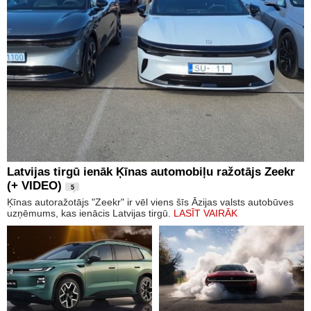
Latvijas tirgū ienāk Ķīnas automobiļu ražotājs Zeekr
(+ VIDEO)
5
Ķīnas autoražotājs "Zeekr" ir vēl viens šīs Āzijas valsts autobūves
uzņēmums, kas ienācis Latvijas tirgū.
LASĪT VAIRĀK