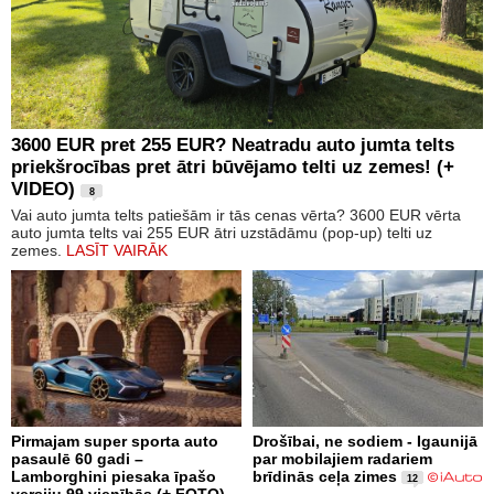
3600 EUR pret 255 EUR? Neatradu auto jumta telts
priekšrocības pret ātri būvējamo telti uz zemes! (+
VIDEO)
8
Vai auto jumta telts patiešām ir tās cenas vērta? 3600 EUR vērta
auto jumta telts vai 255 EUR ātri uzstādāmu (pop-up) telti uz
zemes.
LASĪT VAIRĀK
Pirmajam super sporta auto
Drošībai, ne sodiem - Igaunijā
pasaulē 60 gadi –
par mobilajiem radariem
Lamborghini piesaka īpašo
brīdinās ceļa zimes
12
versiju 99 vienībās (+ FOTO)