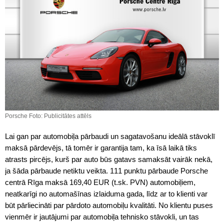
Porsche Foto: Publicitātes attēls
Lai gan par automobiļa pārbaudi un sagatavošanu ideālā stāvoklī
maksā pārdevējs, tā tomēr ir garantija tam, ka īsā laikā tiks
atrasts pircējs, kurš par auto būs gatavs samaksāt vairāk nekā,
ja šāda pārbaude netiktu veikta. 111 punktu pārbaude Porsche
centrā Rīga maksā 169,40 EUR (t.sk. PVN) automobiļiem,
neatkarīgi no automašīnas izlaiduma gada, līdz ar to klienti var
būt pārliecināti par pārdoto automobiļu kvalitāti. No klientu puses
vienmēr ir jautājumi par automobiļa tehnisko stāvokli, un tas