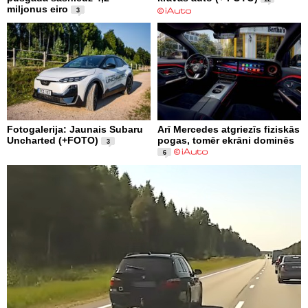
miljonus eiro
3
Fotogalerija: Jaunais Subaru
Arī Mercedes atgriezīs fiziskās
Uncharted (+FOTO)
pogas, tomēr ekrāni dominēs
3
6