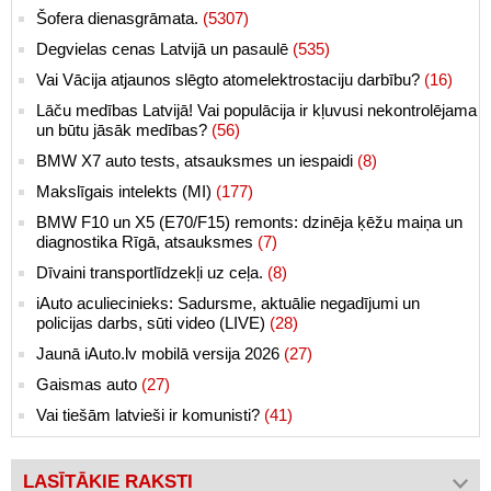
Šofera dienasgrāmata.
(5307)
Degvielas cenas Latvijā un pasaulē
(535)
Vai Vācija atjaunos slēgto atomelektrostaciju darbību?
(16)
Lāču medības Latvijā! Vai populācija ir kļuvusi nekontrolējama
un būtu jāsāk medības?
(56)
BMW X7 auto tests, atsauksmes un iespaidi
(8)
Makslīgais intelekts (MI)
(177)
BMW F10 un X5 (E70/F15) remonts: dzinēja ķēžu maiņa un
diagnostika Rīgā, atsauksmes
(7)
Dīvaini transportlīdzekļi uz ceļa.
(8)
iAuto aculiecinieks: Sadursme, aktuālie negadījumi un
policijas darbs, sūti video (LIVE)
(28)
Jaunā iAuto.lv mobilā versija 2026
(27)
Gaismas auto
(27)
Vai tiešām latvieši ir komunisti?
(41)
LASĪTĀKIE RAKSTI