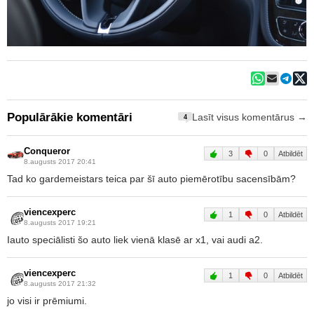
Populārākie komentāri
Lasīt visus komentārus →
4
Conqueror
3
0
Atbildēt
8.augusts 2017 20:41
Tad ko gardemeistars teica par šī auto piemērotību sacensībām?
viencexperc
1
0
Atbildēt
8.augusts 2017 19:21
Iauto speciālisti šo auto liek vienā klasē ar x1, vai audi a2.
viencexperc
1
0
Atbildēt
8.augusts 2017 21:32
jo visi ir prēmiumi.