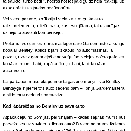
tā saukto “turbo bedri”, nodrošinot iespaidīgu dzinēja reakciju uz
akselerāciju un jaudas nezūdamību.
Vēl viena pazīme, ko Tonijs izcēla kā zīmīgu šā auto
raksturelementu, ir lielā masa, kas esot jūtama, taču jaudīgais
dzinējs to absolūti kompensējot.
Protams, vēlējāmies iemūžināt leģendāro Gārdemaistera kungu
kopā ar Bentley. Kolīdz bijām izkāpuši no automašīnas, lai
pozētu, uzreiz garām ejošie norvēģu fani vēlējās nofotografēties
kopā ar mums. Labi, kopā ar Toniju. Labi, labi, kopā ar
automašīnu.
Lai pārbaudīt mūsu eksperimenta galveno mērķi – vai Bentley
Bentayga ir piemērots auto sacensībām – Tonija Gārdemaistera
atbilde mūs nedaudz pārsteidza…
Kad jāpārsēžas no Bentley uz savu auto
Atpakaļceļā, no Somijas, pārrunājām – kādas sajūtas mums būs
pārsēžoties uz saviem ikdienas auto? Diviem no mums ikdienas
auto ir Subaru Impreza, vienam VW Passat un vienam Mitsubishi