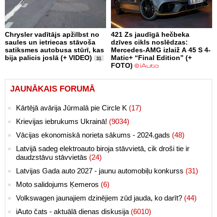
Chrysler vadītājs apžilbst no
421 Zs jaudīgā hečbeka
saules un ietriecas stāvoša
dzīves cikls noslēdzas:
satiksmes autobusa stūrī, kas
Mercedes-AMG izlaiž A 45 S 4-
bija palicis joslā (+ VIDEO)
Matic+ “Final Edition” (+
31
FOTO)
JAUNĀKAIS FORUMĀ
Kārtējā avārija Jūrmalā pie Circle K
(17)
Krievijas iebrukums Ukrainā!
(9034)
Vācijas ekonomiskā norieta sākums - 2024.gads
(48)
Latvijā sadeg elektroauto biroja stāvvietā, cik droši tie ir
daudzstāvu stāvvietās
(24)
Latvijas Gada auto 2027 - jaunu automobiļu konkurss
(31)
Moto salidojums Ķemeros
(6)
Volkswagen jaunajiem dzinējiem zūd jauda, ko darīt?
(44)
iAuto čats - aktuālā dienas diskusija
(6010)