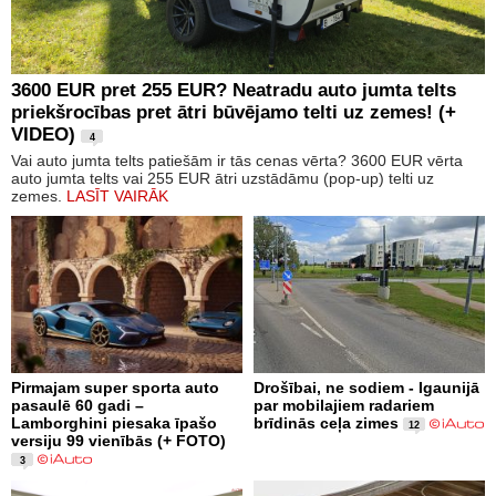
3600 EUR pret 255 EUR? Neatradu auto jumta telts
priekšrocības pret ātri būvējamo telti uz zemes! (+
VIDEO)
4
Vai auto jumta telts patiešām ir tās cenas vērta? 3600 EUR vērta
auto jumta telts vai 255 EUR ātri uzstādāmu (pop-up) telti uz
zemes.
LASĪT VAIRĀK
Pirmajam super sporta auto
Drošībai, ne sodiem - Igaunijā
pasaulē 60 gadi –
par mobilajiem radariem
Lamborghini piesaka īpašo
brīdinās ceļa zimes
12
versiju 99 vienībās (+ FOTO)
3