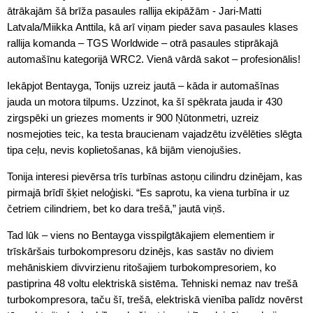
ātrākajām šā brīža pasaules rallija ekipāžām - Jari-Matti
Latvala/Miikka Anttila, kā arī viņam pieder sava pasaules klases
rallija komanda – TGS Worldwide – otrā pasaules stiprākajā
automašīnu kategorijā WRC2. Vienā vārdā sakot – profesionālis!
Iekāpjot Bentayga, Tonijs uzreiz jautā – kāda ir automašīnas
jauda un motora tilpums. Uzzinot, ka šī spēkrata jauda ir 430
zirgspēki un griezes moments ir 900 Ņūtonmetri, uzreiz
nosmejoties teic, ka testa braucienam vajadzētu izvēlēties slēgta
tipa ceļu, nevis koplietošanas, kā bijām vienojušies.
Tonija interesi pievērsa trīs turbīnas astoņu cilindru dzinējam, kas
pirmajā brīdī šķiet neloģiski. “Es saprotu, ka viena turbīna ir uz
četriem cilindriem, bet ko dara trešā,” jautā viņš.
Tad lūk – viens no Bentayga visspilgtākajiem elementiem ir
trīskāršais turbokompresoru dzinējs, kas sastāv no diviem
mehāniskiem divvirzienu ritošajiem turbokompresoriem, ko
pastiprina 48 voltu elektriskā sistēma. Tehniski nemaz nav trešā
turbokompresora, taču šī, trešā, elektriskā vienība palīdz novērst