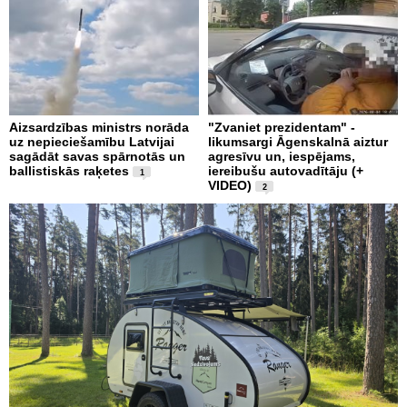
Aizsardzības ministrs norāda
"Zvaniet prezidentam" -
uz nepieciešamību Latvijai
likumsargi Āgenskalnā aiztur
sagādāt savas spārnotās un
agresīvu un, iespējams,
ballistiskās raķetes
iereibušu autovadītāju (+
1
VIDEO)
2