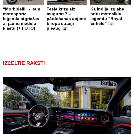
“Morbidelli” - itāļu
Tesla krīze aiz
Kā Indija izglāba
K
motosporta
muguras? –
britu motociklu
R
leģenda atgriežas
pārdošanas apjomi
leģendu "Royal
s
ar jaunu modeļu
Eiropā strauji
Enfield"
v
1
klāstu (+ FOTO)
pieaug
11
IZCELTIE RAKSTI