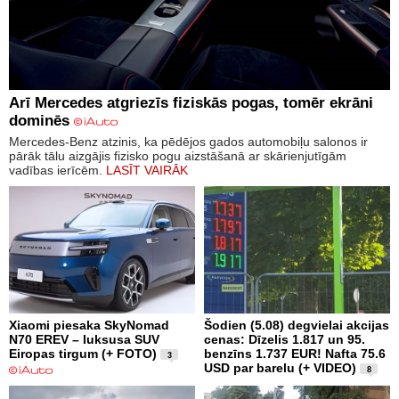
Arī Mercedes atgriezīs fiziskās pogas, tomēr ekrāni
dominēs
Mercedes-Benz atzinis, ka pēdējos gados automobiļu salonos ir
pārāk tālu aizgājis fizisko pogu aizstāšanā ar skārienjutīgām
vadības ierīcēm.
LASĪT VAIRĀK
Xiaomi piesaka SkyNomad
Šodien (5.08) degvielai akcijas
N70 EREV – luksusa SUV
cenas: Dīzelis 1.817 un 95.
Eiropas tirgum (+ FOTO)
benzīns 1.737 EUR! Nafta 75.6
3
USD par barelu (+ VIDEO)
8