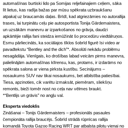
automašīnas burtiski lido pa Somijas reljefainajiem ceļiem, sāka
līt lietus, kas radīja bažas par mūsu spēkrata uzbraukšanu
atpakaļ uz braucamās daļas. Brīdī, kad atgriezāmies no autorallija
trases, lai turpinātu ceļu pie autosportista Tonija Gārdemaistera,
un uzsākām manevru ar izparkošanos no grāvja, daudzi
apkārtējie rallija fani steidza iemūžināt šo procedūru viedtālruņos.
Esmu pārliecināts, ka sociālajos tīklos šobrīd figurē īsi video ar
pavadtekstu “Bentley and the dich”*. Absolūti nekādu problēmu
nesagādāja. Vienīgais, ko drošības labad veicām pirms manevra,
palielinājām automašīnas klīrensu, kas, protams, ir izdarāms no
spēkrata salona ar viena pirksta kustību. Secinājums –
nosaukums SUV nav tikai nosaukums, bet atbilstība patiesībai.
Tiesa, apzinoties, cik varētu izmaksāt, piemēram, sliekšņu
remonts, bieži tomēr nost no ceļa nav vēlmes braukt.
*“Bentlijs un grāvis” no angļu val.
Eksperta viedoklis
Zināšanai – Tonijs Gārdemaisters – profesionāls pasaules
čempionāta rallija braucējs. Šobrīd strādā rūpnīcas rallija
komandā Toyota Gazoo Racing WRT par atbalsta pilotu vienai no