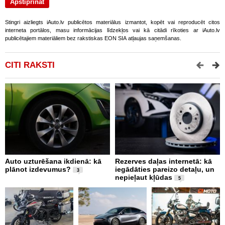
Stingri aizliegts iAuto.lv publicētos materiālus izmantot, kopēt vai reproducēt citos
interneta portālos, masu informācijas līdzekļos vai kā citādi rīkoties ar iAuto.lv
publicētajiem materiāliem bez rakstiskas EON SIA atļaujas saņemšanas.
CITI RAKSTI
Auto uzturēšana ikdienā: kā
Rezerves daļas internetā: kā
A
plānot izdevumus?
iegādāties pareizo detaļu, un
i
3
nepieļaut kļūdas
L
5