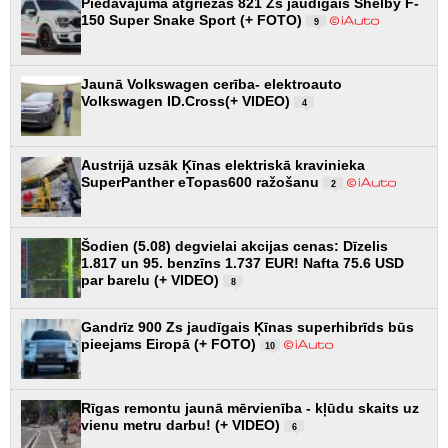
Piedāvājumā atgriežas 821 Zs jaudīgais Shelby F-
150 Super Snake Sport (+ FOTO)
9
Jaunā Volkswagen cerība- elektroauto
Volkswagen ID.Cross(+ VIDEO)
4
Austrijā uzsāk Ķīnas elektriskā kravinieka
SuperPanther eTopas600 ražošanu
2
Šodien (5.08) degvielai akcijas cenas: Dīzelis
1.817 un 95. benzīns 1.737 EUR! Nafta 75.6 USD
par barelu (+ VIDEO)
8
Gandrīz 900 Zs jaudīgais Ķīnas superhibrīds būs
pieejams Eiropā (+ FOTO)
10
Rīgas remontu jaunā mērvienība - kļūdu skaits uz
vienu metru darbu! (+ VIDEO)
6