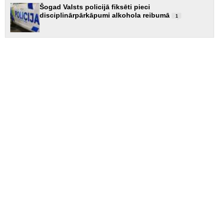
Šogad Valsts policijā fiksēti pieci
disciplinārpārkāpumi alkohola reibumā
1