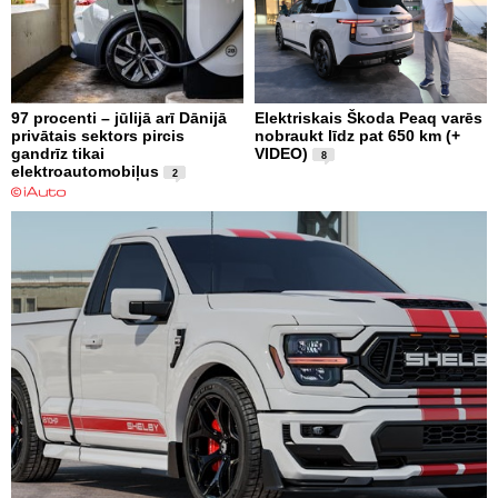
97 procenti – jūlijā arī Dānijā
Elektriskais Škoda Peaq varēs
privātais sektors pircis
nobraukt līdz pat 650 km (+
gandrīz tikai
VIDEO)
8
elektroautomobiļus
2