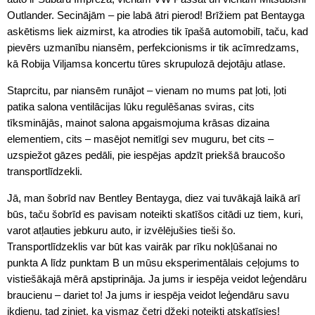
Outlander. Secinājām – pie labā ātri pierod! Brīžiem pat Bentayga
askētisms liek aizmirst, ka atrodies tik īpašā automobilī, taču, kad
pievērs uzmanību niansēm, perfekcionisms ir tik acīmredzams,
kā Robija Viljamsa koncertu tūres skrupulozā dejotāju atlase.
Staprcitu, par niansēm runājot – vienam no mums pat ļoti, ļoti
patika salona ventilācijas lūku regulēšanas sviras, cits
tīksminājās, mainot salona apgaismojuma krāsas dizaina
elementiem, cits – masējot nemitīgi sev muguru, bet cits –
uzspiežot gāzes pedāli, pie iespējas apdzīt priekšā braucošo
transportlīdzekli.
Jā, man šobrīd nav Bentley Bentayga, diez vai tuvākajā laikā arī
būs, taču šobrīd es pavisam noteikti skatīšos citādi uz tiem, kuri,
varot atļauties jebkuru auto, ir izvēlējušies tieši šo.
Transportlīdzeklis var būt kas vairāk par rīku nokļūšanai no
punkta A līdz punktam B un mūsu eksperimentālais ceļojums to
vistiešākajā mērā apstiprināja. Ja jums ir iespēja veidot leģendāru
braucienu – dariet to! Ja jums ir iespēja veidot leģendāru savu
ikdienu, tad ziniet, ka vismaz četri džeki noteikti atskatīsies!