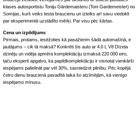
klases autosportistu Toniju Gārdemaisteru (Toni Gardemeister) no
Somijas, kurš veiks testa braucienu un izteiks arī savu viedokli
par eksperimentā uzstādīto mērķi. Par visu pēc kārtas.
Cena un izpildījums
Pirmais, protams, iesēžoties kā pasažierim šādā automašīnā, ir
jautājums – cik tā maksā? Konkrēti šis auto ar 4.0 L V8 Dīzeļa
dzinēju un vidēja apmēra komplektāciju izmaksā 220 000 eiro,
taču eksperti apgalvo, ka papildkomplektāciju ir visnotaļ vienkārši
iespējams palielināt par vēl 30%, sasniedzot pilnību. Pēc kopējā
četru dienu braucienā pavadītā laika šo atzīmējām, kā vienīgo
iespējamo mīnusu.