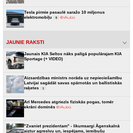
Tesla pirmie pasaulē saražo 10 miljonus
elektromobiļu
9
JAUNIE RAKSTI
Jaunais KIA Seltos nāks palīgā populārajam KIA
Sportage (+ VIDEO)
Aizsardzības ministrs norāda uz nepieciešamību
Latvijai sagādāt savas spārnotās un ballistiskās
raķetes
1
Arī Mercedes atgriezīs fiziskās pogas, tomēr
ekrāni dominēs
"Zvaniet prezidentam" - likumsargi Āgenskalnā
aiztur agresīvu un, iespējams, iereibušu