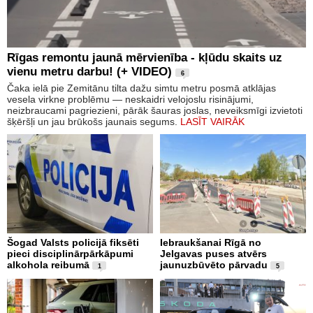
Rīgas remontu jaunā mērvienība - kļūdu skaits uz
vienu metru darbu! (+ VIDEO)
6
Čaka ielā pie Zemitānu tilta dažu simtu metru posmā atklājas
vesela virkne problēmu — neskaidri velojoslu risinājumi,
neizbraucami pagriezieni, pārāk šauras joslas, neveiksmīgi izvietoti
šķēršļi un jau brūkošs jaunais segums.
LASĪT VAIRĀK
Šogad Valsts policijā fiksēti
Iebraukšanai Rīgā no
pieci disciplinārpārkāpumi
Jelgavas puses atvērs
alkohola reibumā
jaunuzbūvēto pārvadu
1
5