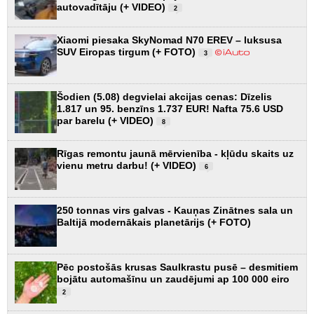
autovadītāju (+ VIDEO)
2
Xiaomi piesaka SkyNomad N70 EREV – luksusa
SUV Eiropas tirgum (+ FOTO)
3
Šodien (5.08) degvielai akcijas cenas: Dīzelis
1.817 un 95. benzīns 1.737 EUR! Nafta 75.6 USD
par barelu (+ VIDEO)
8
Rīgas remontu jaunā mērvienība - kļūdu skaits uz
vienu metru darbu! (+ VIDEO)
6
250 tonnas virs galvas - Kauņas Zinātnes sala un
Baltijā modernākais planetārijs (+ FOTO)
Pēc postošās krusas Saulkrastu pusē – desmitiem
bojātu automašīnu un zaudējumi ap 100 000 eiro
2