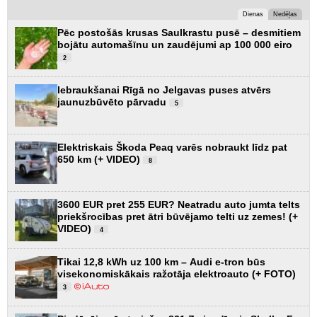
Dienas
Nedēļas
Pēc postošās krusas Saulkrastu pusē – desmitiem
bojātu automašīnu un zaudējumi ap 100 000 eiro
2
Iebraukšanai Rīgā no Jelgavas puses atvērs
jaunuzbūvēto pārvadu
5
Elektriskais Škoda Peaq varēs nobraukt līdz pat
650 km (+ VIDEO)
8
3600 EUR pret 255 EUR? Neatradu auto jumta telts
priekšrocības pret ātri būvējamo telti uz zemes! (+
VIDEO)
4
Tikai 12,8 kWh uz 100 km – Audi e-tron būs
visekonomiskākais ražotāja elektroauto (+ FOTO)
3