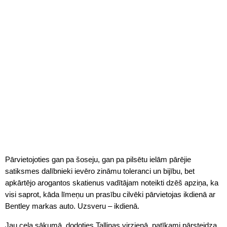
Pārvietojoties gan pa šoseju, gan pa pilsētu ielām pārējie
satiksmes dalībnieki ievēro zināmu toleranci un bijību, bet
apkārtējo arogantos skatienus vadītājam noteikti dzēš apziņa, ka
visi saprot, kāda līmeņu un prasību cilvēki pārvietojas ikdienā ar
Bentley markas auto. Uzsveru – ikdienā.
Jau ceļa sākumā, dodoties Tallinas virzienā, patīkami pārsteidza