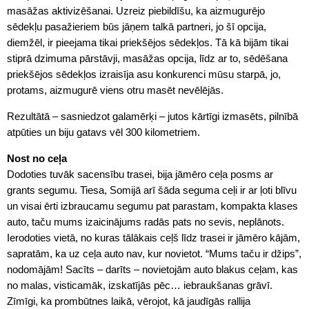
masāžas aktivizēšanai. Uzreiz piebildīšu, ka aizmugurējo
sēdekļu pasažieriem būs jāņem talkā partneri, jo šī opcija,
diemžēl, ir pieejama tikai priekšējos sēdekļos. Tā kā bijām tikai
stiprā dzimuma pārstāvji, masāžas opcija, līdz ar to, sēdēšana
priekšējos sēdekļos izraisīja asu konkurenci mūsu starpā, jo,
protams, aizmugurē viens otru masēt nevēlējās.
Rezultātā – sasniedzot galamērķi – jutos kārtīgi izmasēts, pilnībā
atpūties un biju gatavs vēl 300 kilometriem.
Nost no ceļa
Dodoties tuvāk sacensību trasei, bija jāmēro ceļa posms ar
grants segumu. Tiesa, Somijā arī šāda seguma ceļi ir ar ļoti blīvu
un visai ērti izbraucamu segumu pat parastam, kompakta klases
auto, taču mums izaicinājums radās pats no sevis, neplānots.
Ierodoties vietā, no kuras tālākais ceļš līdz trasei ir jāmēro kājām,
sapratām, ka uz ceļa auto nav, kur novietot. “Mums taču ir džips”,
nodomājām! Sacīts – darīts – novietojām auto blakus ceļam, kas
no malas, visticamāk, izskatījās pēc… iebraukšanas grāvī.
Zīmīgi, ka prombūtnes laikā, vērojot, kā jaudīgās rallija