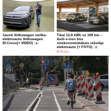
Jaunā Volkswagen cerība-
Tikai 12,8 kWh uz 100 km –
elektroauto Volkswagen
Audi e-tron būs
ID.Cross(+ VIDEO)
visekonomiskākais ražotāja
4
elektroauto (+ FOTO)
3