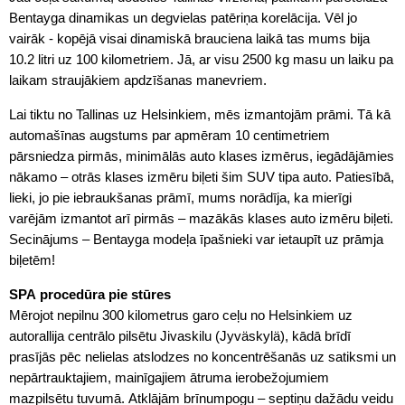
Bentayga dinamikas un degvielas patēriņa korelācija. Vēl jo
vairāk - kopējā visai dinamiskā brauciena laikā tas mums bija
10.2 litri uz 100 kilometriem. Jā, ar visu 2500 kg masu un laiku pa
laikam straujākiem apdzīšanas manevriem.
Lai tiktu no Tallinas uz Helsinkiem, mēs izmantojām prāmi. Tā kā
automašīnas augstums par apmēram 10 centimetriem
pārsniedza pirmās, minimālās auto klases izmērus, iegādājāmies
nākamo – otrās klases izmēru biļeti šim SUV tipa auto. Patiesībā,
lieki, jo pie iebraukšanas prāmī, mums norādīja, ka mierīgi
varējām izmantot arī pirmās – mazākās klases auto izmēru biļeti.
Secinājums – Bentayga modeļa īpašnieki var ietaupīt uz prāmja
biļetēm!
SPA procedūra pie stūres
Mērojot nepilnu 300 kilometrus garo ceļu no Helsinkiem uz
autorallija centrālo pilsētu Jivaskilu (Jyväskylä), kādā brīdī
prasījās pēc nelielas atslodzes no koncentrēšanās uz satiksmi un
nepārtrauktajiem, mainīgajiem ātruma ierobežojumiem
mazpilsētu tuvumā. Atklājām brīnumpogu – septiņu dažādu veidu