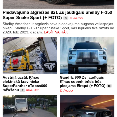
Piedāvājumā atgriežas 821 Zs jaudīgais Shelby F-150
Super Snake Sport (+ FOTO)
9
Shelby American ir atgriezis savā piedāvājumā augstas veiktspējas
pikapu Shelby F-150 Super Snake Sport, kas iepriekš tika ražots no
2020. līdz 2023. gadam.
LASĪT VAIRĀK
Austrijā uzsāk Ķīnas
Gandrīz 900 Zs jaudīgais
elektriskā kravinieka
Ķīnas superhibrīds būs
SuperPanther eTopas600
pieejams Eiropā (+ FOTO)
10
ražošanu
2