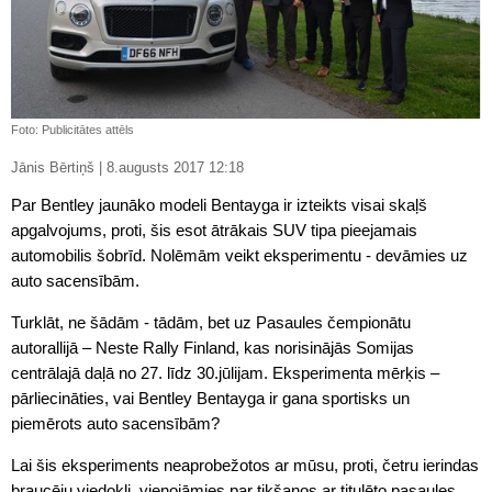
Foto: Publicitātes attēls
Jānis Bērtiņš | 8.augusts 2017 12:18
Par Bentley jaunāko modeli Bentayga ir izteikts visai skaļš
apgalvojums, proti, šis esot ātrākais SUV tipa pieejamais
automobilis šobrīd. Nolēmām veikt eksperimentu - devāmies uz
auto sacensībām.
Turklāt, ne šādām - tādām, bet uz Pasaules čempionātu
autorallijā – Neste Rally Finland, kas norisinājās Somijas
centrālajā daļā no 27. līdz 30.jūlijam. Eksperimenta mērķis –
pārliecināties, vai Bentley Bentayga ir gana sportisks un
piemērots auto sacensībām?
Lai šis eksperiments neaprobežotos ar mūsu, proti, četru ierindas
braucēju viedokli, vienojāmies par tikšanos ar titulēto pasaules