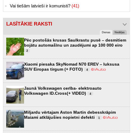
Vai tiešām latvieši ir komunisti?
(41)
LASĪTĀKIE RAKSTI
Dienas
Nedēļas
Pēc postošās krusas Saulkrastu pusē – desmitiem
bojātu automašīnu un zaudējumi ap 100 000 eiro
2
Xiaomi piesaka SkyNomad N70 EREV – luksusa
SUV Eiropas tirgum (+ FOTO)
4
Jaunā Volkswagen cerība- elektroauto
Volkswagen ID.Cross(+ VIDEO)
4
Miljardu vērtajam Aston Martin debesskrāpim
Maiami atklājušies nopietni defekti
1