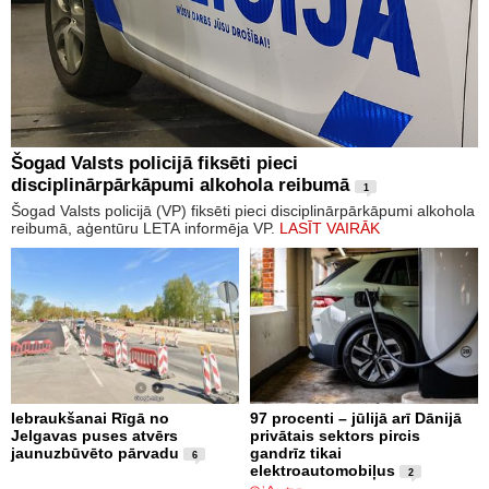
Šogad Valsts policijā fiksēti pieci
disciplinārpārkāpumi alkohola reibumā
1
Šogad Valsts policijā (VP) fiksēti pieci disciplinārpārkāpumi alkohola
reibumā, aģentūru LETA informēja VP.
LASĪT VAIRĀK
Iebraukšanai Rīgā no
97 procenti – jūlijā arī Dānijā
Jelgavas puses atvērs
privātais sektors pircis
jaunuzbūvēto pārvadu
gandrīz tikai
6
elektroautomobiļus
2