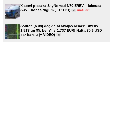
Xiaomi piesaka SkyNomad N70 EREV – luksusa
SUV Eiropas tirgum (+ FOTO)
4
Šodien (5.08) degvielai akcijas cenas: Dīzelis
1.817 un 95. benzīns 1.737 EUR! Nafta 75.6 USD
par barelu (+ VIDEO)
9