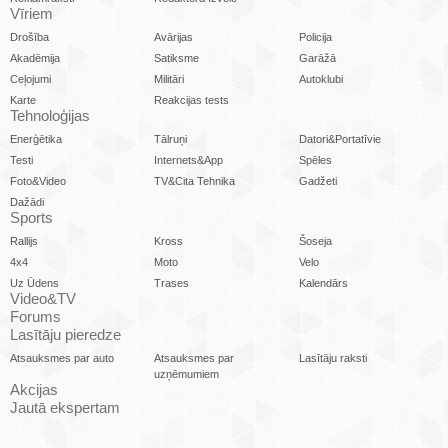
Vīriem
Drošība
Avārijas
Policija
Akadēmija
Satiksme
Garāžā
Ceļojumi
Militāri
Autoklubi
Karte
Reakcijas tests
Tehnoloģijas
Enerģētika
Tālruņi
Datori&Portatīvie
Testi
Internets&App
Spēles
Foto&Video
TV&Cita Tehnika
Gadžeti
Dažādi
Sports
Rallijs
Kross
Šoseja
4x4
Moto
Velo
Uz Ūdens
Trases
Kalendārs
Video&TV
Forums
Lasītāju pieredze
Atsauksmes par auto
Atsauksmes par
Lasītāju raksti
uzņēmumiem
Akcijas
Jautā ekspertam