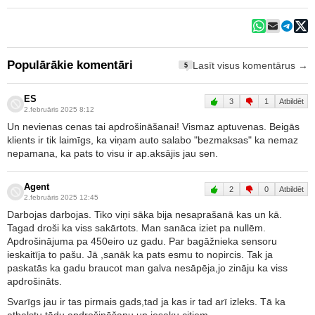
Populārākie komentāri
Lasīt visus komentārus →
5
ES
3
1
Atbildēt
2.februāris 2025 8:12
Un nevienas cenas tai apdrošināšanai! Vismaz aptuvenas. Beigās
klients ir tik laimīgs, ka viņam auto salabo "bezmaksas" ka nemaz
nepamana, ka pats to visu ir ap.aksājis jau sen.
Agent
2
0
Atbildēt
2.februāris 2025 12:45
Darbojas darbojas. Tiko viņi sāka bija nesaprašanā kas un kā.
Tagad droši ka viss sakārtots. Man sanāca iziet pa nullēm.
Apdrošinājuma pa 450eiro uz gadu. Par bagāžnieka sensoru
ieskaitīja to pašu. Jā ,sanāk ka pats esmu to nopircis. Tak ja
paskatās ka gadu braucot man galva nesāpēja,jo zināju ka viss
apdrošināts.
Svarīgs jau ir tas pirmais gads,tad ja kas ir tad arī izleks. Tā ka