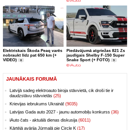
Elektriskais Škoda Peaq varēs
Piedāvājumā atgriežas 821 Zs
nobraukt līdz pat 650 km (+
jaudīgais Shelby F-150 Super
VIDEO)
Snake Sport (+ FOTO)
8
9
JAUNĀKAIS FORUMĀ
Latvijā sadeg elektroauto biroja stāvvietā, cik droši tie ir
daudzstāvu stāvvietās
(25)
Krievijas iebrukums Ukrainā!
(9035)
Latvijas Gada auto 2027 - jaunu automobiļu konkurss
(36)
iAuto čats - aktuālā dienas diskusija
(6011)
Kārtējā avārija Jūrmalā pie Circle K
(17)