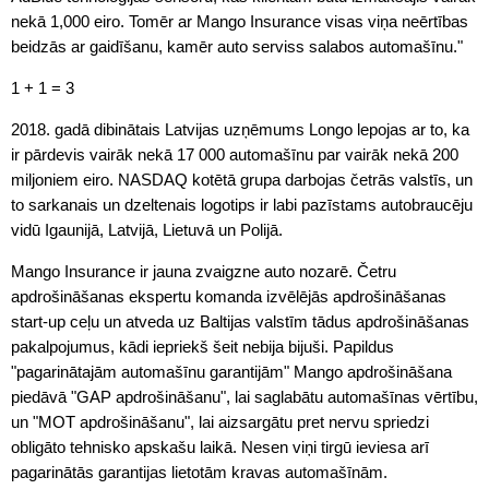
nekā 1,000 eiro. Tomēr ar Mango Insurance visas viņa neērtības
beidzās ar gaidīšanu, kamēr auto serviss salabos automašīnu."
1 + 1 = 3
2018. gadā dibinātais Latvijas uzņēmums Longo lepojas ar to, ka
ir pārdevis vairāk nekā 17 000 automašīnu par vairāk nekā 200
miljoniem eiro. NASDAQ kotētā grupa darbojas četrās valstīs, un
to sarkanais un dzeltenais logotips ir labi pazīstams autobraucēju
vidū Igaunijā, Latvijā, Lietuvā un Polijā.
Mango Insurance ir jauna zvaigzne auto nozarē. Četru
apdrošināšanas ekspertu komanda izvēlējās apdrošināšanas
start-up ceļu un atveda uz Baltijas valstīm tādus apdrošināšanas
pakalpojumus, kādi iepriekš šeit nebija bijuši. Papildus
"pagarinātajām automašīnu garantijām" Mango apdrošināšana
piedāvā "GAP apdrošināšanu", lai saglabātu automašīnas vērtību,
un "MOT apdrošināšanu", lai aizsargātu pret nervu spriedzi
obligāto tehnisko apskašu laikā. Nesen viņi tirgū ieviesa arī
pagarinātās garantijas lietotām kravas automašīnām.