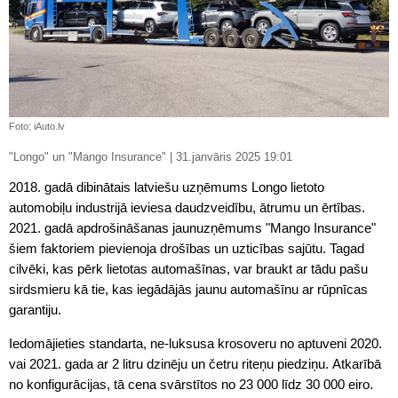
Foto: iAuto.lv
"Longo" un "Mango Insurance" | 31.janvāris 2025 19:01
2018. gadā dibinātais latviešu uzņēmums Longo lietoto
automobiļu industrijā ieviesa daudzveidību, ātrumu un ērtības.
2021. gadā apdrošināšanas jaunuzņēmums "Mango Insurance"
šiem faktoriem pievienoja drošības un uzticības sajūtu. Tagad
cilvēki, kas pērk lietotas automašīnas, var braukt ar tādu pašu
sirdsmieru kā tie, kas iegādājās jaunu automašīnu ar rūpnīcas
garantiju.
Iedomājieties standarta, ne-luksusa krosoveru no aptuveni 2020.
vai 2021. gada ar 2 litru dzinēju un četru riteņu piedziņu. Atkarībā
no konfigurācijas, tā cena svārstītos no 23 000 līdz 30 000 eiro.