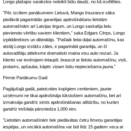
Longo plašajos sarakstos noteikti būtu daudz, no kā izvēlēties.
"Pēc izciliem panākumiem Lietuvā, Mango Insurance sāka
piedāvāt pagarinātās garantijas apdrošināšanu lietotām
automašīnām arī Latvijas tirgum, un Longo saskatīja lielu
pievienoto vērtību saviem klientiem," saka Edgars Cērps, Longo
izpilddirektors un dibinātājs. "Pašlaik lielai daļai automašīnu, kas
atstāj Longo izstāžu zāles, ir pagarinātā garantija, un šī
autovadītāju attieksme dramatiski maina visu auto nozari. Ja
klients var ievērojami ietaupīt, braucot ar lietotu automašīnu, viņš,
protams, apšauba, kāpēc viņam būtu nepieciešama jauna."
Pirmie Panākumu Gadi
Pagājušajā gadā, pateicoties kopīgiem centieniem, jaunie
uzņēmumi ne tikai apdrošināja tūkstošiem automašīnu, bet arī
izmaksāja gandrīz simts apdrošināšanas atlīdzību, no kurām
gandrīz trešdaļa pārsniedza 1,000 eiro.
"Lietotām automašīnām tiek piedāvātas četru līmeņu garantijas
iespējas, un vecākā automašīna var būt līdz 15 gadiem veca ar