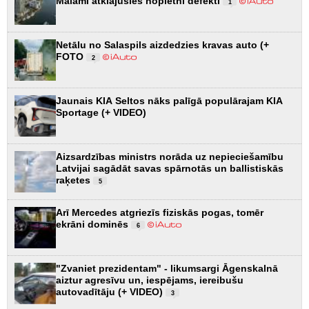
Maiami atklājušies nopietni defekti
1
Netālu no Salaspils aizdedzies kravas auto (+
FOTO
2
Jaunais KIA Seltos nāks palīgā populārajam KIA
Sportage (+ VIDEO)
Aizsardzības ministrs norāda uz nepieciešamību
Latvijai sagādāt savas spārnotās un ballistiskās
raķetes
5
Arī Mercedes atgriezīs fiziskās pogas, tomēr
ekrāni dominēs
6
"Zvaniet prezidentam" - likumsargi Āgenskalnā
aiztur agresīvu un, iespējams, iereibušu
autovadītāju (+ VIDEO)
3