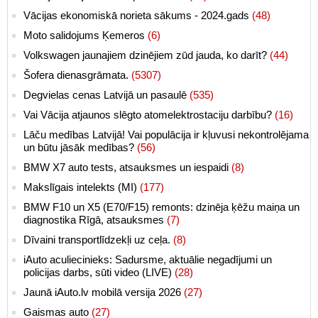
Vācijas ekonomiskā norieta sākums - 2024.gads
(48)
Moto salidojums Ķemeros
(6)
Volkswagen jaunajiem dzinējiem zūd jauda, ko darīt?
(44)
Šofera dienasgrāmata.
(5307)
Degvielas cenas Latvijā un pasaulē
(535)
Vai Vācija atjaunos slēgto atomelektrostaciju darbību?
(16)
Lāču medības Latvijā! Vai populācija ir kļuvusi nekontrolējama
un būtu jāsāk medības?
(56)
BMW X7 auto tests, atsauksmes un iespaidi
(8)
Makslīgais intelekts (MI)
(177)
BMW F10 un X5 (E70/F15) remonts: dzinēja ķēžu maiņa un
diagnostika Rīgā, atsauksmes
(7)
Dīvaini transportlīdzekļi uz ceļa.
(8)
iAuto aculiecinieks: Sadursme, aktuālie negadījumi un
policijas darbs, sūti video (LIVE)
(28)
Jaunā iAuto.lv mobilā versija 2026
(27)
Gaismas auto
(27)