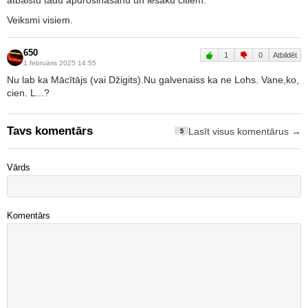
atbalstu tādu apdrošināšanu un iesaku citiem.
Veiksmi visiem.
650
1
0
Atbildēt
1.februāris 2025 14:55
Nu lab ka Mācītājs (vai Džigits).Nu galvenaiss ka ne Lohs. Vane,ko,
cien. L...?
Tavs komentārs
Lasīt visus komentārus →
5
Vārds
Komentārs