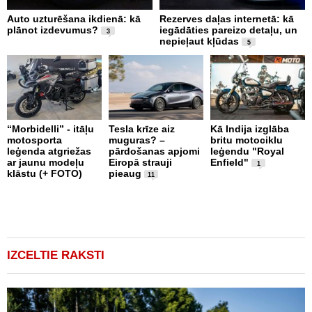
Auto uzturēšana ikdienā: kā
Rezerves daļas internetā: kā
A
plānot izdevumus?
iegādāties pareizo detaļu, un
i
3
nepieļaut kļūdas
L
5
“Morbidelli” - itāļu
Tesla krīze aiz
Kā Indija izglāba
K
motosporta
muguras? –
britu motociklu
R
leģenda atgriežas
pārdošanas apjomi
leģendu "Royal
s
ar jaunu modeļu
Eiropā strauji
Enfield"
v
1
klāstu (+ FOTO)
pieaug
11
IZCELTIE RAKSTI