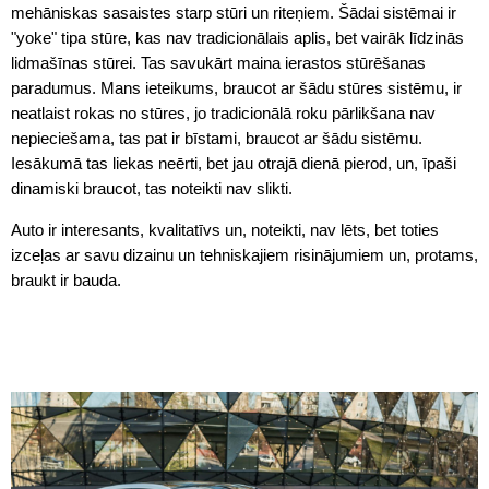
mehāniskas sasaistes starp stūri un riteņiem. Šādai sistēmai ir
"yoke" tipa stūre, kas nav tradicionālais aplis, bet vairāk līdzinās
lidmašīnas stūrei. Tas savukārt maina ierastos stūrēšanas
paradumus. Mans ieteikums, braucot ar šādu stūres sistēmu, ir
neatlaist rokas no stūres, jo tradicionālā roku pārlikšana nav
nepieciešama, tas pat ir bīstami, braucot ar šādu sistēmu.
Iesākumā tas liekas neērti, bet jau otrajā dienā pierod, un, īpaši
dinamiski braucot, tas noteikti nav slikti.
Auto ir interesants, kvalitatīvs un, noteikti, nav lēts, bet toties
izceļas ar savu dizainu un tehniskajiem risinājumiem un, protams,
braukt ir bauda.