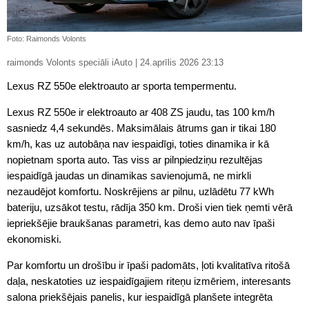
Foto: Raimonds Volonts
raimonds Volonts speciāli iAuto | 24.aprīlis 2026 23:13
Lexus RZ 550e elektroauto ar sporta tempermentu.
Lexus RZ 550e ir elektroauto ar 408 ZS jaudu, tas 100 km/h
sasniedz 4,4 sekundēs. Maksimālais ātrums gan ir tikai 180
km/h, kas uz autobāņa nav iespaidīgi, toties dinamika ir kā
nopietnam sporta auto. Tas viss ar pilnpiedziņu rezultējas
iespaidīgā jaudas un dinamikas savienojumā, ne mirkli
nezaudējot komfortu. Noskrējiens ar pilnu, uzlādētu 77 kWh
bateriju, uzsākot testu, rādīja 350 km. Droši vien tiek ņemti vērā
iepriekšējie braukšanas parametri, kas demo auto nav īpaši
ekonomiski.
Par komfortu un drošību ir īpaši padomāts, ļoti kvalitatīva ritošā
daļa, neskatoties uz iespaidīgajiem riteņu izmēriem, interesants
salona priekšējais panelis, kur iespaidīgā planšete integrēta