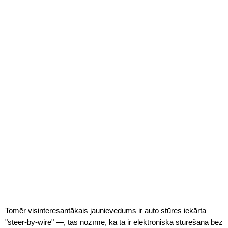
Tomēr visinteresantākais jaunievedums ir auto stūres iekārta —
"steer-by-wire" —, tas nozīmē, ka tā ir elektroniska stūrēšana bez