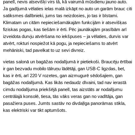
panelī, nevis atsevišķi virs tā, kā vairumā mūsdienu jauno auto.
Ja gadījumā vēlaties ielas malā izkāpt no auto un garām brauc citi
satiksmes dalībnieki, jums tas neizdosies, jo tas ir bīstami.
Klimatam un citām nepieciešamākajām funkcijām ir atsevišķas
fiziskas pogas, kas tiešām ir ērti. Pēc jaunākajām prasībām arī
izveidota durvju atvēršana no iekšpuses – ja vēlaties, durvis var
atvērt, rokturi nospiežot kā pogu, ja nepieciešams to atvērt
mehāniski, tad pavelkat to uz sevi divreiz.
vietas salonā un bagāžas nodalījumā ir pietiekoši. Braucēju ērtībai
ir gan bezvadu mobilo tālruņu lādētāji, gan USB-C ligzdas, bet,
kas ir ērti, arī 220 V rozetes, gan aizmugurē sēdošajiem, gan
bagāžas nodalījumā. Kas likās nedaudz dīvaini, tad nav ierastā
cimdu nodalījuma priekšējā panelī, tas aizstāts ar nodalījumu
centrālajā konsolē, tiesa, tās vāks veras gan no vadītāja, gan
pasažiera puses. Jumts sastāv no divdaļīga panorāmas stikla,
kas elektriski var tikt aptumšots.