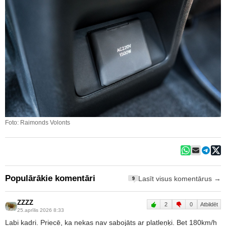
Foto: Raimonds Volonts
Populārākie komentāri
Lasīt visus komentārus →
9
ZZZZ
2
0
Atbildēt
25.aprīlis 2026 8:33
Labi kadri. Priecē, ka nekas nav sabojāts ar platleņķi. Bet 180km/h