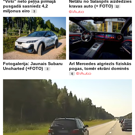
“Virši” neto peļņa pirmajā
Netālu no Salaspils aizdedzies
pusgadā sasniedz 4,2
kravas auto (+ FOTO)
12
miljonus eiro
3
Fotogalerija: Jaunais Subaru
Arī Mercedes atgriezīs fiziskās
Uncharted (+FOTO)
pogas, tomēr ekrāni dominēs
3
6