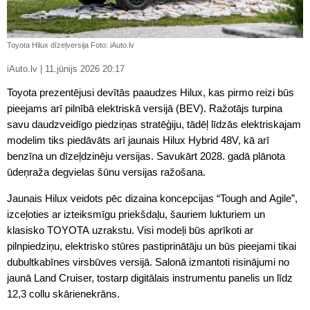
Toyota Hilux dīzeļversija Foto: iAuto.lv
iAuto.lv | 11.jūnijs 2026 20:17
Toyota prezentējusi devītās paaudzes Hilux, kas pirmo reizi būs
pieejams arī pilnībā elektriskā versijā (BEV). Ražotājs turpina
savu daudzveidīgo piedziņas stratēģiju, tādēļ līdzās elektriskajam
modelim tiks piedāvāts arī jaunais Hilux Hybrid 48V, kā arī
benzīna un dīzeļdzinēju versijas. Savukārt 2028. gadā plānota
ūdeņraža degvielas šūnu versijas ražošana.
Jaunais Hilux veidots pēc dizaina koncepcijas “Tough and Agile”,
izceļoties ar izteiksmīgu priekšdaļu, šauriem lukturiem un
klasisko TOYOTA uzrakstu. Visi modeļi būs aprīkoti ar
pilnpiedziņu, elektrisko stūres pastiprinātāju un būs pieejami tikai
dubultkabīnes virsbūves versijā. Salonā izmantoti risinājumi no
jaunā Land Cruiser, tostarp digitālais instrumentu panelis un līdz
12,3 collu skārienekrāns.