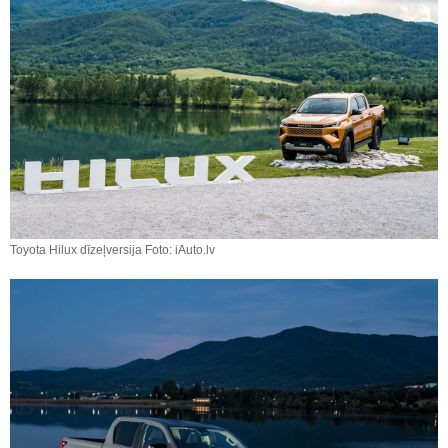
Toyota Hilux dīzeļversija Foto: iAuto.lv