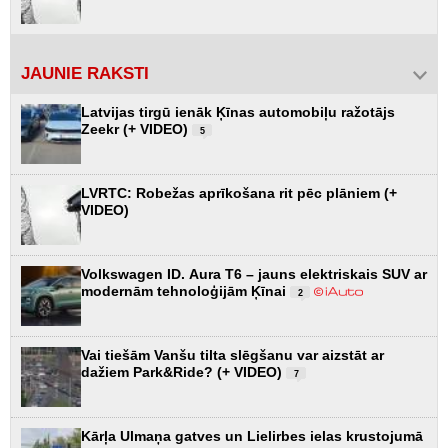
JAUNIE RAKSTI
Latvijas tirgū ienāk Ķīnas automobiļu ražotājs
Zeekr (+ VIDEO)
5
LVRTC: Robežas aprīkošana rit pēc plāniem (+
VIDEO)
Volkswagen ID. Aura T6 – jauns elektriskais SUV ar
modernām tehnoloģijām Ķīnai
2
Vai tiešām Vanšu tilta slēgšanu var aizstāt ar
dažiem Park&Ride? (+ VIDEO)
7
Kārļa Ulmaņa gatves un Lielirbes ielas krustojumā