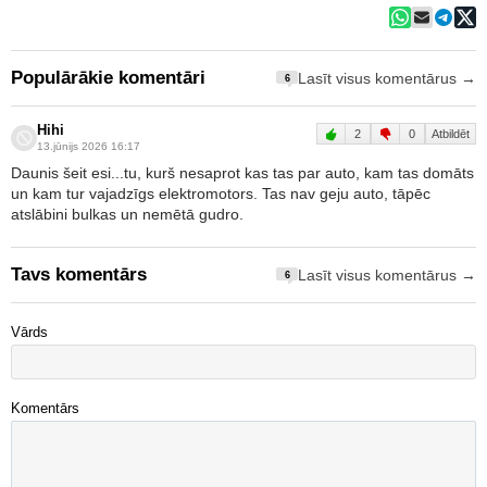
Populārākie komentāri
Lasīt visus komentārus →
6
Hihi
2
0
Atbildēt
13.jūnijs 2026 16:17
Daunis šeit esi...tu, kurš nesaprot kas tas par auto, kam tas domāts
un kam tur vajadzīgs elektromotors. Tas nav geju auto, tāpēc
atslābini bulkas un nemētā gudro.
Tavs komentārs
Lasīt visus komentārus →
6
Vārds
Komentārs