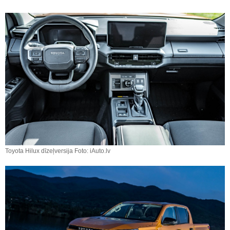
Toyota Hilux dīzeļversija Foto: iAuto.lv