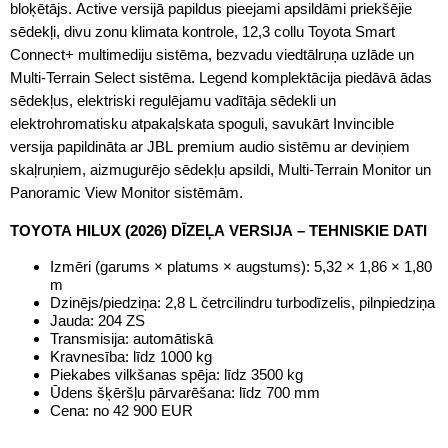
bloķētājs. Active versijā papildus pieejami apsildāmi priekšējie
sēdekļi, divu zonu klimata kontrole, 12,3 collu Toyota Smart
Connect+ multimediju sistēma, bezvadu viedtālruņa uzlāde un
Multi-Terrain Select sistēma. Legend komplektācija piedāvā ādas
sēdekļus, elektriski regulējamu vadītāja sēdekli un
elektrohromatisku atpakaļskata spoguli, savukārt Invincible
versija papildināta ar JBL premium audio sistēmu ar deviņiem
skaļruņiem, aizmugurējo sēdekļu apsildi, Multi-Terrain Monitor un
Panoramic View Monitor sistēmām.
TOYOTA HILUX (2026) DĪZEĻA VERSIJA – TEHNISKIE DATI
Izmēri (garums × platums × augstums): 5,32 × 1,86 × 1,80
m
Dzinējs/piedziņa: 2,8 L četrcilindru turbodīzelis, pilnpiedziņa
Jauda: 204 ZS
Transmisija: automātiskā
Kravnesība: līdz 1000 kg
Piekabes vilkšanas spēja: līdz 3500 kg
Ūdens šķēršļu pārvarēšana: līdz 700 mm
Cena: no 42 900 EUR