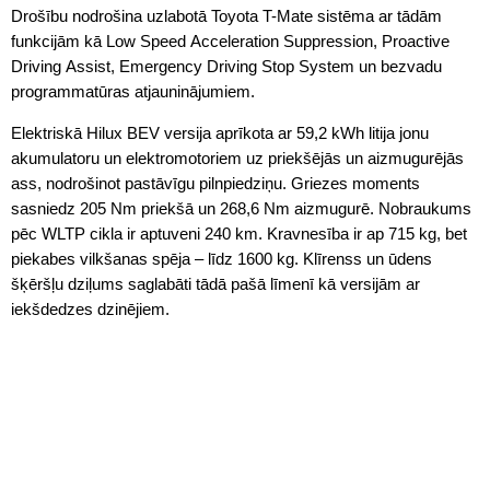
Drošību nodrošina uzlabotā Toyota T-Mate sistēma ar tādām
funkcijām kā Low Speed Acceleration Suppression, Proactive
Driving Assist, Emergency Driving Stop System un bezvadu
programmatūras atjauninājumiem.
Elektriskā Hilux BEV versija aprīkota ar 59,2 kWh litija jonu
akumulatoru un elektromotoriem uz priekšējās un aizmugurējās
ass, nodrošinot pastāvīgu pilnpiedziņu. Griezes moments
sasniedz 205 Nm priekšā un 268,6 Nm aizmugurē. Nobraukums
pēc WLTP cikla ir aptuveni 240 km. Kravnesība ir ap 715 kg, bet
piekabes vilkšanas spēja – līdz 1600 kg. Klīrenss un ūdens
šķēršļu dziļums saglabāti tādā pašā līmenī kā versijām ar
iekšdedzes dzinējiem.