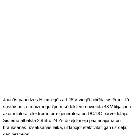
Jaunās paaudzes Hilux iegūs arī 48 V vieglā hibrīda sistēmu. Tā
sastāv no zem aizmugurējiem sēdekļiem novietota 48 V litija jonu
akumulatora, elektromotora–ģeneratora un DC/DC pārveidotāja.
Sistēma atbalsta 2,8 litru 24 Zs dīzeļdzinēju paātrinājuma un
braukšanas uzsākšanas laikā, uzlabojot efektivitāti gan uz ceļa,
gan bezceļos.