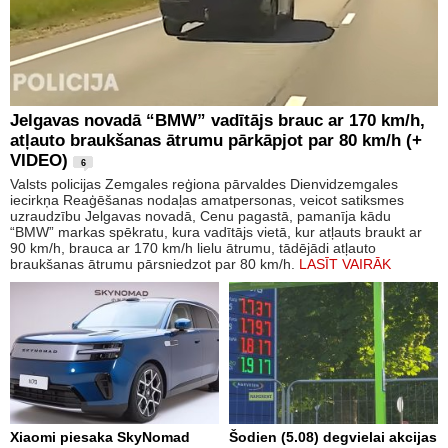
Jelgavas novadā “BMW” vadītājs brauc ar 170 km/h,
atļauto braukšanas ātrumu pārkāpjot par 80 km/h (+
VIDEO)
6
Valsts policijas Zemgales reģiona pārvaldes Dienvidzemgales
iecirkņa Reaģēšanas nodaļas amatpersonas, veicot satiksmes
uzraudzību Jelgavas novadā, Cenu pagastā, pamanīja kādu
“BMW” markas spēkratu, kura vadītājs vietā, kur atļauts braukt ar
90 km/h, brauca ar 170 km/h lielu ātrumu, tādējādi atļauto
braukšanas ātrumu pārsniedzot par 80 km/h.
LASĪT VAIRĀK
Xiaomi piesaka SkyNomad
Šodien (5.08) degvielai akcijas