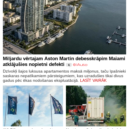
Miljardu vērtajam Aston Martin debesskrāpim Maiami
atklājušies nopietni defekti
6
Dzīvokļi šajos luksusa apartamentos maksā miljonus, taču īpašnieki
saskaras nepatīkamiem pārsteigumiem, kas uzradušies tikai divus
gadus pēc ēkas nodošanas ekspluatācijā.
LASĪT VAIRĀK