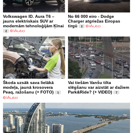
Volkswagen ID. Aura T6 –
No 66 000 eiro - Dodge
jauns elektriskais SUV ar
Charger atgriežas Eiropas
modernām tehnoloģijām Ķīnai
tirgū
2
2
Škoda uzsāk sava lielākā
Vai tiešām Vanšu tilta
modeļa, jaunā krosovera
slēgšanu var aizstāt ar dažiem
Peaq, ražošanu (+ FOTO)
Park&Ride? (+ VIDEO)
1
7