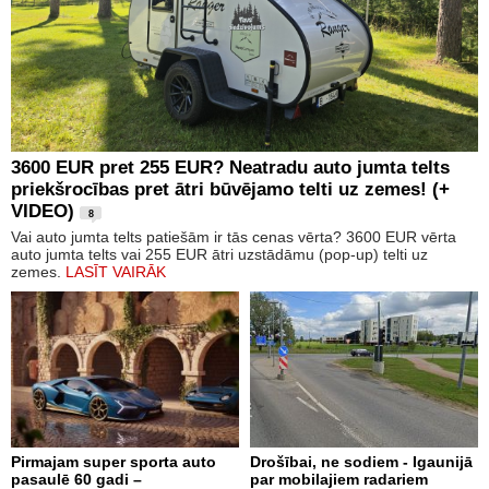
3600 EUR pret 255 EUR? Neatradu auto jumta telts
priekšrocības pret ātri būvējamo telti uz zemes! (+
VIDEO)
8
Vai auto jumta telts patiešām ir tās cenas vērta? 3600 EUR vērta
auto jumta telts vai 255 EUR ātri uzstādāmu (pop-up) telti uz
zemes.
LASĪT VAIRĀK
Pirmajam super sporta auto
Drošībai, ne sodiem - Igaunijā
pasaulē 60 gadi –
par mobilajiem radariem