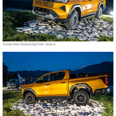
Toyota Hilux dīzeļversija Foto: iAuto.lv