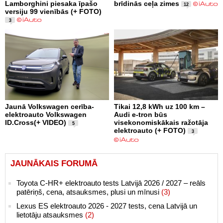
Lamborghini piesaka īpašo
brīdinās ceļa zimes
12
versiju 99 vienībās (+ FOTO)
3
Jaunā Volkswagen cerība-
Tikai 12,8 kWh uz 100 km –
elektroauto Volkswagen
Audi e-tron būs
ID.Cross(+ VIDEO)
visekonomiskākais ražotāja
5
elektroauto (+ FOTO)
3
JAUNĀKAIS FORUMĀ
Toyota C-HR+ elektroauto tests Latvijā 2026 / 2027 – reāls
patēriņš, cena, atsauksmes, plusi un mīnusi
(3)
Lexus ES elektroauto 2026 - 2027 tests, cena Latvijā un
lietotāju atsauksmes
(2)