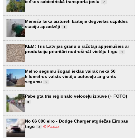
ierīkos sabiedriskā transporta joslu
7
Mēneša laikā aizturēti kārtējie degvielas uzpildes
staciju apzadzēji
1
KEM: Trīs Latvijas granulu ražotāji apņēmušies ar
produkciju prioritāri nodrošināt vietējo tirgu
1
Melno segumu šogad ieklās vairāk nekā 50
kilometros valsts vietējo autoceļu ar grants
segumu
5
Pabeigta trīs reģionālo veloceļu izbūve (+ FOTO)
5
No 66 000 eiro - Dodge Charger atgriežas Eiropas
tirgū
2