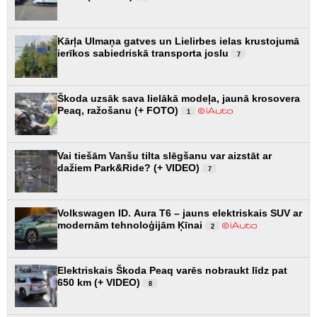
Kārļa Ulmaņa gatves un Lielirbes ielas krustojumā
ierīkos sabiedriskā transporta joslu
7
Škoda uzsāk sava lielākā modeļa, jaunā krosovera
Peaq, ražošanu (+ FOTO)
1
Vai tiešām Vanšu tilta slēgšanu var aizstāt ar
dažiem Park&Ride? (+ VIDEO)
7
Volkswagen ID. Aura T6 – jauns elektriskais SUV ar
modernām tehnoloģijām Ķīnai
2
Elektriskais Škoda Peaq varēs nobraukt līdz pat
650 km (+ VIDEO)
8