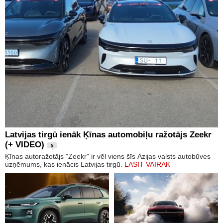
Latvijas tirgū ienāk Ķīnas automobiļu ražotājs Zeekr
(+ VIDEO)
5
Ķīnas autoražotājs "Zeekr" ir vēl viens šīs Āzijas valsts autobūves
uzņēmums, kas ienācis Latvijas tirgū.
LASĪT VAIRĀK