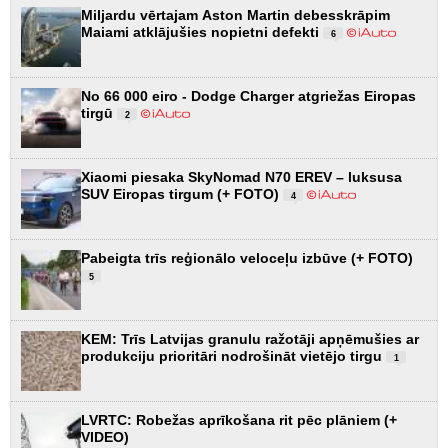
Miljardu vērtajam Aston Martin debesskrāpim
Maiami atklājušies nopietni defekti
6
No 66 000 eiro - Dodge Charger atgriežas Eiropas
tirgū
2
Xiaomi piesaka SkyNomad N70 EREV – luksusa
SUV Eiropas tirgum (+ FOTO)
4
Pabeigta trīs reģionālo veloceļu izbūve (+ FOTO)
5
KEM: Trīs Latvijas granulu ražotāji apņēmušies ar
produkciju prioritāri nodrošināt vietējo tirgu
1
LVRTC: Robežas aprīkošana rit pēc plāniem (+
VIDEO)