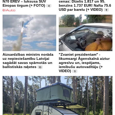
N70 EREV – luksusa SUV
cenas: Dīzelis 1.817 un 95.
Eiropas tirgum (+ FOTO)
benzīns 1.737 EUR! Nafta 75.6
4
USD par barelu (+ VIDEO)
9
Aizsardzības ministrs norāda
"Zvaniet prezidentam" -
uz nepieciešamību Latvijai
likumsargi Āgenskalnā aiztur
sagādāt savas spārnotās un
agresīvu un, iespējams,
ballistiskās raķetes
iereibušu autovadītāju (+
11
VIDEO)
3