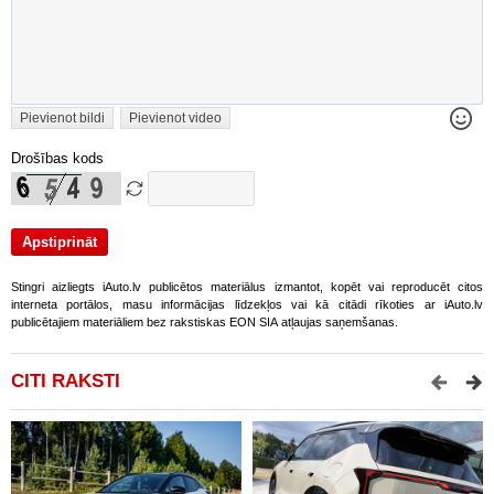
Pievienot bildi
Pievienot video
Drošības kods
Stingri aizliegts iAuto.lv publicētos materiālus izmantot, kopēt vai reproducēt citos
interneta portālos, masu informācijas līdzekļos vai kā citādi rīkoties ar iAuto.lv
publicētajiem materiāliem bez rakstiskas EON SIA atļaujas saņemšanas.
CITI RAKSTI