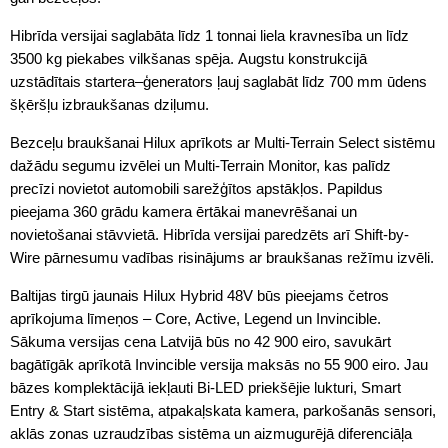
Hibrīda versijai saglabāta līdz 1 tonnai liela kravnesība un līdz
3500 kg piekabes vilkšanas spēja. Augstu konstrukcijā
uzstādītais startera–ģenerators ļauj saglabāt līdz 700 mm ūdens
šķēršļu izbraukšanas dziļumu.
Bezceļu braukšanai Hilux aprīkots ar Multi-Terrain Select sistēmu
dažādu segumu izvēlei un Multi-Terrain Monitor, kas palīdz
precīzi novietot automobili sarežģītos apstākļos. Papildus
pieejama 360 grādu kamera ērtākai manevrēšanai un
novietošanai stāvvietā. Hibrīda versijai paredzēts arī Shift-by-
Wire pārnesumu vadības risinājums ar braukšanas režīmu izvēli.
Baltijas tirgū jaunais Hilux Hybrid 48V būs pieejams četros
aprīkojuma līmeņos – Core, Active, Legend un Invincible.
Sākuma versijas cena Latvijā būs no 42 900 eiro, savukārt
bagātīgāk aprīkotā Invincible versija maksās no 55 900 eiro. Jau
bāzes komplektācijā iekļauti Bi-LED priekšējie lukturi, Smart
Entry & Start sistēma, atpakaļskata kamera, parkošanās sensori,
aklās zonas uzraudzības sistēma un aizmugurējā diferenciāļa