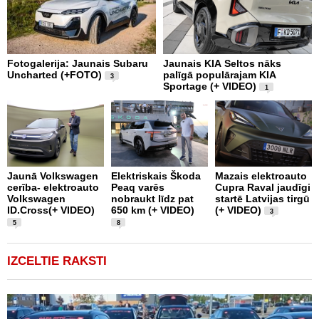
Fotogalerija: Jaunais Subaru
Jaunais KIA Seltos nāks
V
Uncharted (+FOTO)
palīgā populārajam KIA
E
3
Sportage (+ VIDEO)
V
1
Jaunā Volkswagen
Elektriskais Škoda
Mazais elektroauto
V
cerība- elektroauto
Peaq varēs
Cupra Raval jaudīgi
p
Volkswagen
nobraukt līdz pat
startē Latvijas tirgū
m
ID.Cross(+ VIDEO)
650 km (+ VIDEO)
(+ VIDEO)
D
3
5
8
IZCELTIE RAKSTI