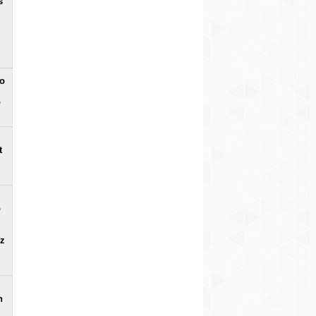
s
no
o
t
o
uz
n