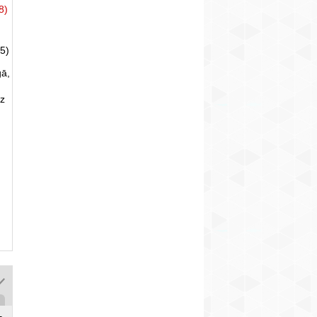
8)
5)
gā,
uz