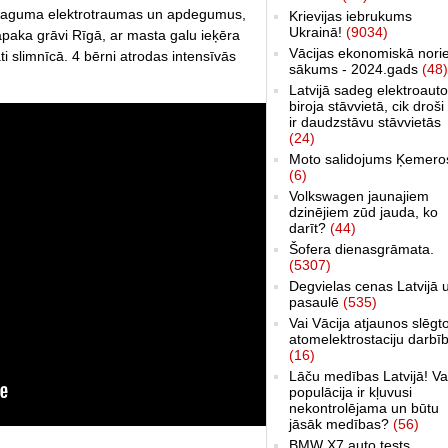
smaguma elektrotraumas un apdegumus,
Krievijas iebrukums
Ukrainā!
(9034)
paka grāvi Rīgā, ar masta galu ieķēra
Vācijas ekonomiskā nori
ti slimnīcā. 4 bērni atrodas intensīvās
sākums - 2024.gads
(48)
Latvijā sadeg elektroauto
biroja stāvvietā, cik droši 
ir daudzstāvu stāvvietās
(24)
Moto salidojums Ķemero
(6)
Volkswagen jaunajiem
dzinējiem zūd jauda, ko
darīt?
(44)
Šofera dienasgrāmata.
(5307)
Degvielas cenas Latvijā 
pasaulē
(535)
Vai Vācija atjaunos slēgt
atomelektrostaciju darbī
(16)
Lāču medības Latvijā! Va
populācija ir kļuvusi
nekontrolējama un būtu
jāsāk medības?
(56)
BMW X7 auto tests,