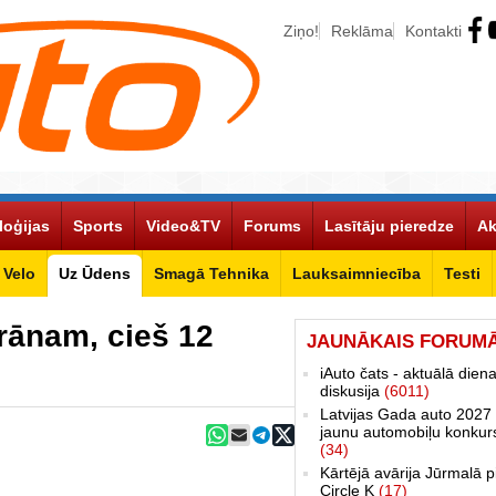
Ziņo!
Reklāma
Kontakti
loģijas
Sports
Video&TV
Forums
Lasītāju pieredze
Ak
Velo
Uz Ūdens
Smagā Tehnika
Lauksaimniecība
Testi
rānam, cieš 12
JAUNĀKAIS FORUM
iAuto čats - aktuālā dien
diskusija
(6011)
Latvijas Gada auto 2027 
jaunu automobiļu konkur
(34)
Kārtējā avārija Jūrmalā p
Circle K
(17)