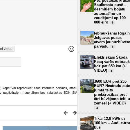
Pēc postošās krusa
Saulkrastu pusē –
desmitiem bojātu
automašīnu un
zaudējumi ap 100
000 eiro
2
Iebraukšanai Rīgā 
Jelgavas puses
atvērs jaunuzbūvēt
pārvadu
6
ot video
Elektriskais Škoda
Peaq varēs nobrauk
līdz pat 650 km (+
VIDEO)
8
3600 EUR pret 255
EUR? Neatradu aut
ot, kopēt vai reproducēt citos interneta portālos, masu
jumta telts
o.lv publicētajiem materiāliem bez rakstiskas EON SIA
priekšrocības pret
ātri būvējamo telti 
zemes! (+ VIDEO)
4
Tikai 12,8 kWh uz
100 km – Audi e-tro
būs