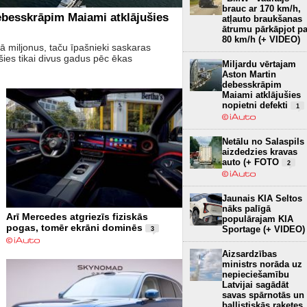
brauc ar 170 km/h,
ebesskrāpim Maiami atklājušies
atļauto braukšanas
ātrumu pārkāpjot pa
80 km/h (+ VIDEO)
 miljonus, taču īpašnieki saskaras
es tikai divus gadus pēc ēkas
Miljardu vērtajam
Aston Martin
debesskrāpim
Maiami atklājušies
nopietni defekti
1
Netālu no Salaspils
aizdedzies kravas
auto (+ FOTO
2
Jaunais KIA Seltos
nāks palīgā
Arī Mercedes atgriezīs fiziskās
populārajam KIA
pogas, tomēr ekrāni dominēs
Sportage (+ VIDEO)
3
Aizsardzības
ministrs norāda uz
nepieciešamību
Latvijai sagādāt
savas spārnotās un
ballistiskās raķetes