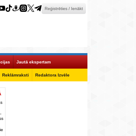
Reģistrēties / Ienākt
cijas
Jautā ekspertam
Reklāmraksti
Redaktora Izvēle
Ā
as
-
ss
ie