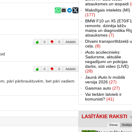
atsauksmes un iespaidi
(
Makslīgais intelekts (MI)
(177)
BMW F10 un X5 (E70/F1
remonts: dzinēja ķēžu
maiņa un diagnostika Rī
atsauksmes
(7)
Dīvaini transportlīdzekļi 
0
0
Atbildēt
ceļa.
(8)
iAuto aculiecinieks:
pid
Sadursme, aktuālie
negadījumi un policijas
darbs, sūti video (LIVE)
0
0
Atbildēt
(28)
Jaunā iAuto.lv mobilā
iem, pāri pārbrauktuvēm, bet pāri vadiem
versija 2026
(27)
Gaismas auto
(27)
Vai tiešām latvieši ir
komunisti?
(41)
LASĪTĀKIE RAKSTI
Dienas
Nedēļas