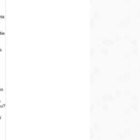
eta
tie
s
un
o
bu?
i