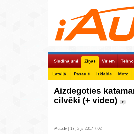
Sludinājumi
Ziņas
Vīriem
Tehno
Latvijā
Pasaulē
Izklaide
Moto
Aizdegoties katama
cilvēki (+ video)
2
iAuto.lv | 17.jūlijs 2017 7:02