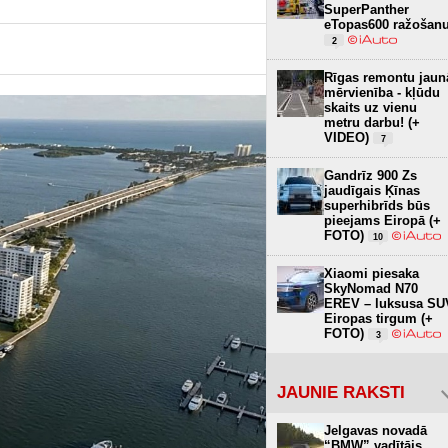
SuperPanther
eTopas600 ražošan
2
Rīgas remontu jaun
mērvienība - kļūdu
skaits uz vienu
metru darbu! (+
VIDEO)
7
Gandrīz 900 Zs
jaudīgais Ķīnas
superhibrīds būs
pieejams Eiropā (+
FOTO)
10
Xiaomi piesaka
SkyNomad N70
EREV – luksusa SU
Eiropas tirgum (+
FOTO)
3
JAUNIE RAKSTI
Jelgavas novadā
“BMW” vadītājs