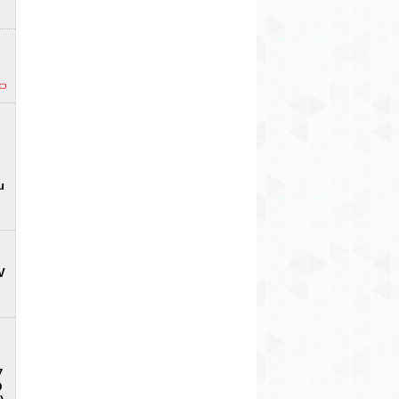
u
V
7
D