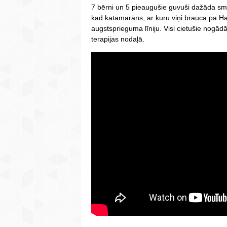
7 bērni un 5 pieaugušie guvuši dažāda 
kad katamarāns, ar kuru viņi brauca pa Ha
augstsprieguma līniju. Visi cietušie nogādā
terapijas nodaļā.