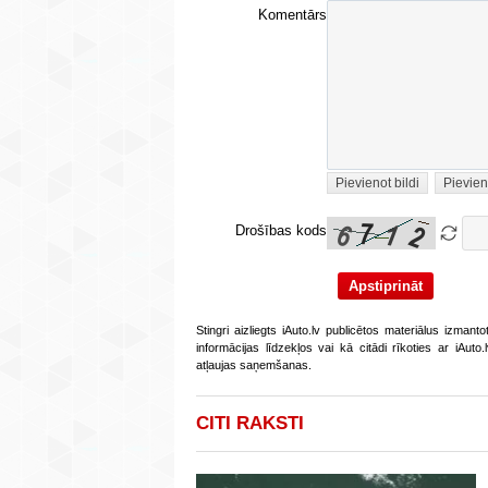
Komentārs
Pievienot bildi
Pievien
Drošības kods
Stingri aizliegts iAuto.lv publicētos materiālus izmant
informācijas līdzekļos vai kā citādi rīkoties ar iAut
atļaujas saņemšanas.
CITI RAKSTI