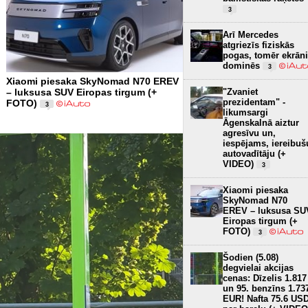
3
Arī Mercedes
atgriezīs fiziskās
pogas, tomēr ekrāni
dominēs
3
Xiaomi piesaka SkyNomad N70 EREV
"Zvaniet
– luksusa SUV Eiropas tirgum (+
prezidentam" -
FOTO)
3
likumsargi
Āgenskalnā aiztur
agresīvu un,
iespējams, iereibuš
autovadītāju (+
VIDEO)
3
Xiaomi piesaka
SkyNomad N70
EREV – luksusa SU
Eiropas tirgum (+
FOTO)
3
Šodien (5.08)
degvielai akcijas
cenas: Dīzelis 1.817
un 95. benzīns 1.73
EUR! Nafta 75.6 US