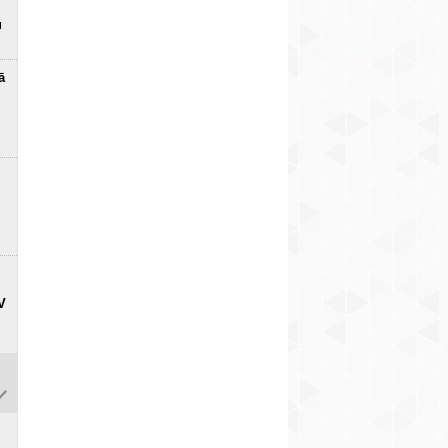
u
ā
V