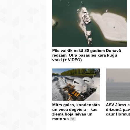
Pēc vairāk nekā 80 gadiem Donavā
redzami Otrā pasaules kara kuģu
vraki (+ VIDEO)
Mitrs gaiss, kondensāts
ASV Jūras s
un veca degviela – kas
drīzumā pav
ziemā bojā laivas un
caur Hormu
motorus
10