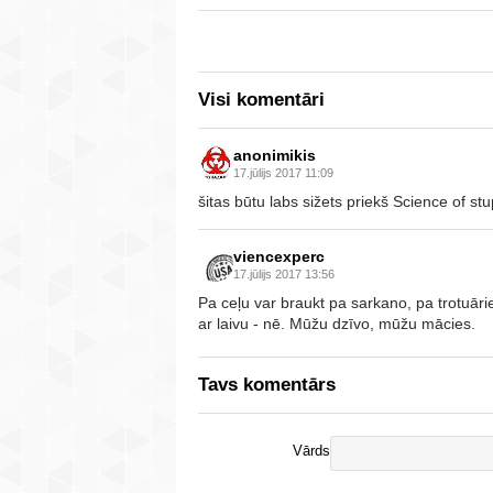
Visi komentāri
anonimikis
17.jūlijs 2017 11:09
šitas būtu labs sižets priekš Science of stu
viencexperc
17.jūlijs 2017 13:56
Pa ceļu var braukt pa sarkano, pa trotuār
ar laivu - nē. Mūžu dzīvo, mūžu mācies.
Tavs komentārs
Vārds