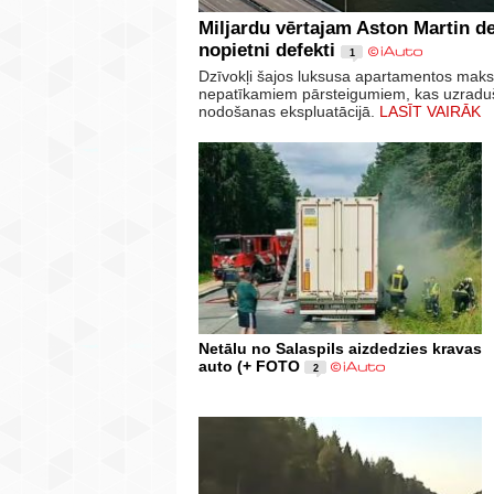
Miljardu vērtajam Aston Martin d
nopietni defekti
1
Dzīvokļi šajos luksusa apartamentos maksā
nepatīkamiem pārsteigumiem, kas uzraduši
nodošanas ekspluatācijā.
LASĪT VAIRĀK
Netālu no Salaspils aizdedzies kravas
auto (+ FOTO
2