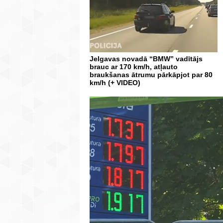
Jelgavas novadā “BMW” vadītājs
brauc ar 170 km/h, atļauto
braukšanas ātrumu pārkāpjot par 80
km/h (+ VIDEO)