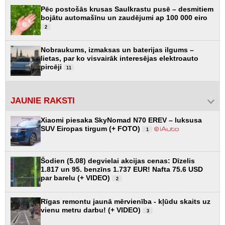
Pēc postošās krusas Saulkrastu pusē – desmitiem
bojātu automašīnu un zaudējumi ap 100 000 eiro
2
Nobraukums, izmaksas un baterijas ilgums –
lietas, par ko visvairāk interesējas elektroauto
pircēji
11
JAUNIE RAKSTI
Xiaomi piesaka SkyNomad N70 EREV – luksusa
SUV Eiropas tirgum (+ FOTO)
1
Šodien (5.08) degvielai akcijas cenas: Dīzelis
1.817 un 95. benzīns 1.737 EUR! Nafta 75.6 USD
par barelu (+ VIDEO)
2
Rīgas remontu jaunā mērvienība - kļūdu skaits uz
vienu metru darbu! (+ VIDEO)
3