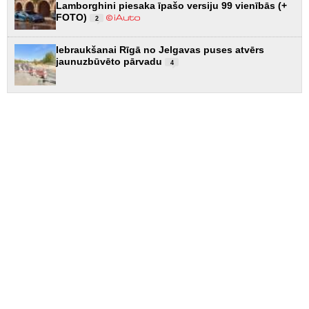
Lamborghini piesaka īpašo versiju 99 vienībās (+
FOTO)
2
Iebraukšanai Rīgā no Jelgavas puses atvērs
jaunuzbūvēto pārvadu
4