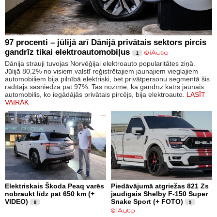
97 procenti – jūlijā arī Dānijā privātais sektors pircis
gandrīz tikai elektroautomobiļus
1
Dānija strauji tuvojas Norvēģijai elektroauto popularitātes ziņā.
Jūlijā 80,2% no visiem valstī reģistrētajiem jaunajiem vieglajiem
automobiļiem bija pilnībā elektriski, bet privātpersonu segmentā šis
rādītājs sasniedza pat 97%. Tas nozīmē, ka gandrīz katrs jaunais
automobilis, ko iegādājās privātais pircējs, bija elektroauto.
LASĪT
VAIRĀK
Elektriskais Škoda Peaq varēs
Piedāvājumā atgriežas 821 Zs
nobraukt līdz pat 650 km (+
jaudīgais Shelby F-150 Super
VIDEO)
Snake Sport (+ FOTO)
8
9