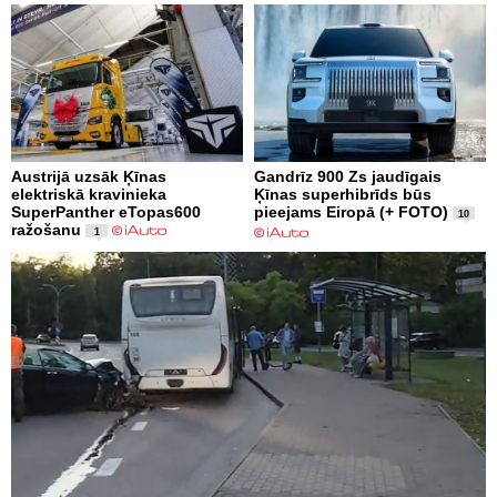
Austrijā uzsāk Ķīnas
Gandrīz 900 Zs jaudīgais
elektriskā kravinieka
Ķīnas superhibrīds būs
SuperPanther eTopas600
pieejams Eiropā (+ FOTO)
10
ražošanu
1