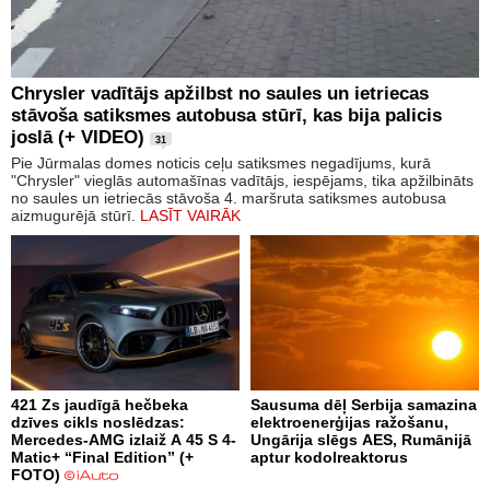
Chrysler vadītājs apžilbst no saules un ietriecas
stāvoša satiksmes autobusa stūrī, kas bija palicis
joslā (+ VIDEO)
31
Pie Jūrmalas domes noticis ceļu satiksmes negadījums, kurā
"Chrysler" vieglās automašīnas vadītājs, iespējams, tika apžilbināts
no saules un ietriecās stāvoša 4. maršruta satiksmes autobusa
aizmugurējā stūrī.
LASĪT VAIRĀK
421 Zs jaudīgā hečbeka
Sausuma dēļ Serbija samazina
dzīves cikls noslēdzas:
elektroenerģijas ražošanu,
Mercedes-AMG izlaiž A 45 S 4-
Ungārija slēgs AES, Rumānijā
Matic+ “Final Edition” (+
aptur kodolreaktorus
FOTO)