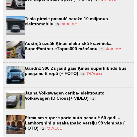
Tesla pirmie pasaulē saražo 10 miljonus
elektromobiļu
9
Austrijā uzsāk Ķīnas elektriskā kravinieka
SuperPanther eTopas600 ražošanu
1
Gandrīz 900 Zs jaudīgais Ķīnas superhibrīds būs
pieejams Eiropā (+ FOTO)
10
Jaunā Volkswagen cerība- elektroauto
Volkswagen ID.Cross(+ VIDEO)
1
Pirmajam super sporta auto pasaulē 60 gadi –
Lamborghini piesaka īpašo versiju 99 vienībās (+
FOTO)
2