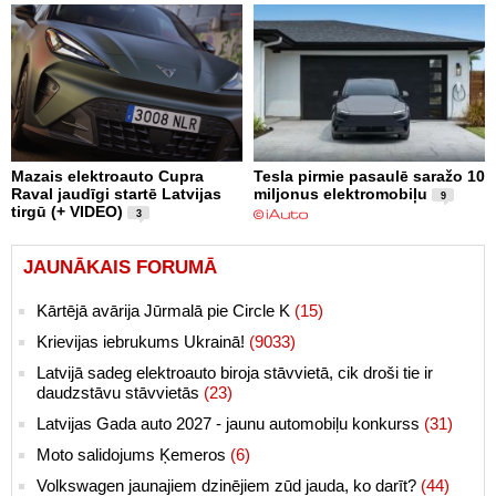
Mazais elektroauto Cupra
Tesla pirmie pasaulē saražo 10
Raval jaudīgi startē Latvijas
miljonus elektromobiļu
9
tirgū (+ VIDEO)
3
JAUNĀKAIS FORUMĀ
Kārtējā avārija Jūrmalā pie Circle K
(15)
Krievijas iebrukums Ukrainā!
(9033)
Latvijā sadeg elektroauto biroja stāvvietā, cik droši tie ir
daudzstāvu stāvvietās
(23)
Latvijas Gada auto 2027 - jaunu automobiļu konkurss
(31)
Moto salidojums Ķemeros
(6)
Volkswagen jaunajiem dzinējiem zūd jauda, ko darīt?
(44)