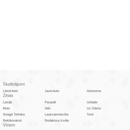
Sludinājumi
Lietoti Auto
Jauni Auto
Autonoma
Ziņas
Latvijā
Pasaulē
Izklaide
Moto
Velo
Uz Ūdens
Smagā Tehnika
Lauksaimniecība
Testi
Reklāmraksti
Redaktora Izvēle
Vīriem