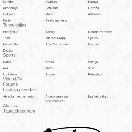
Drošība
Avārijas
Policija
Akadēmija
Satiksme
Garāžā
Ceļojumi
Militāri
Autoklubi
Karte
Reakcijas tests
Tehnoloģijas
Enerģētika
Tālruņi
Datori&Portatīvie
Testi
Internets&App
Spēles
Foto&Video
TV&Cita Tehnika
Gadžeti
Dažādi
Sports
Rallijs
Kross
Šoseja
4x4
Moto
Velo
Uz Ūdens
Trases
Kalendārs
Video&TV
Forums
Lasītāju pieredze
Atsauksmes par auto
Atsauksmes par
Lasītāju raksti
uzņēmumiem
Akcijas
Jautā ekspertam