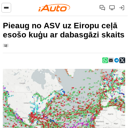
Pieaug no ASV uz Eiropu ceļā
esošo kuģu ar dabasgāzi skaits
12