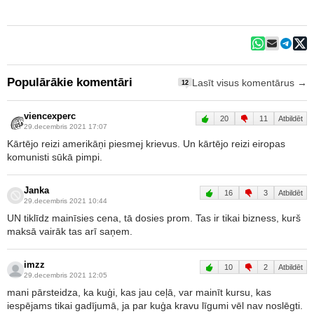
Populārākie komentāri
Lasīt visus komentārus →
12
viencexperc
20
11
Atbildēt
29.decembris 2021 17:07
Kārtējo reizi amerikāņi piesmej krievus. Un kārtējo reizi eiropas
komunisti sūkā pimpi.
Janka
16
3
Atbildēt
29.decembris 2021 10:44
UN tiklīdz mainīsies cena, tā dosies prom. Tas ir tikai bizness, kurš
maksā vairāk tas arī saņem.
imzz
10
2
Atbildēt
29.decembris 2021 12:05
mani pārsteidza, ka kuģi, kas jau ceļā, var mainīt kursu, kas
iespējams tikai gadījumā, ja par kuģa kravu līgumi vēl nav noslēgti.