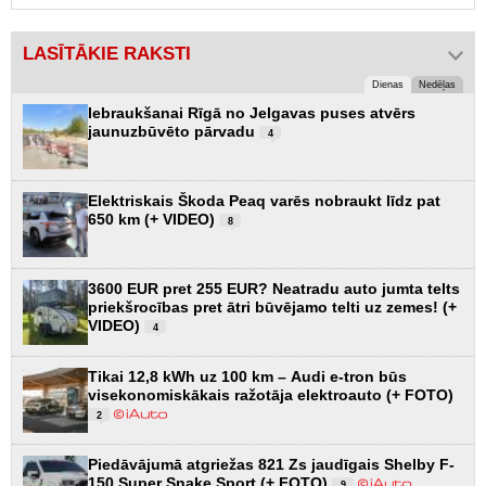
LASĪTĀKIE RAKSTI
Dienas
Nedēļas
Iebraukšanai Rīgā no Jelgavas puses atvērs
jaunuzbūvēto pārvadu
4
Elektriskais Škoda Peaq varēs nobraukt līdz pat
650 km (+ VIDEO)
8
3600 EUR pret 255 EUR? Neatradu auto jumta telts
priekšrocības pret ātri būvējamo telti uz zemes! (+
VIDEO)
4
Tikai 12,8 kWh uz 100 km – Audi e-tron būs
visekonomiskākais ražotāja elektroauto (+ FOTO)
2
Piedāvājumā atgriežas 821 Zs jaudīgais Shelby F-
150 Super Snake Sport (+ FOTO)
9