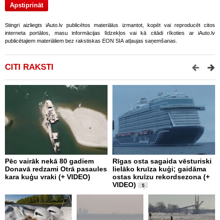
Stingri aizliegts iAuto.lv publicētos materiālus izmantot, kopēt vai reproducēt citos
interneta portālos, masu informācijas līdzekļos vai kā citādi rīkoties ar iAuto.lv
publicētajiem materiāliem bez rakstiskas EON SIA atļaujas saņemšanas.
CITI RAKSTI
Pēc vairāk nekā 80 gadiem
Rīgas osta sagaida vēsturiski
P
Donavā redzami Otrā pasaules
lielāko kruīza kuģi; gaidāma
l
kara kuģu vraki (+ VIDEO)
ostas kruīzu rekordsezona (+
VIDEO)
5