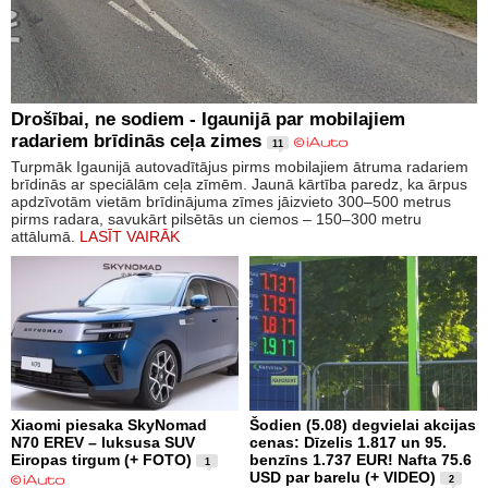
Drošībai, ne sodiem - Igaunijā par mobilajiem
radariem brīdinās ceļa zimes
11
Turpmāk Igaunijā autovadītājus pirms mobilajiem ātruma radariem
brīdinās ar speciālām ceļa zīmēm. Jaunā kārtība paredz, ka ārpus
apdzīvotām vietām brīdinājuma zīmes jāizvieto 300–500 metrus
pirms radara, savukārt pilsētās un ciemos – 150–300 metru
attālumā.
LASĪT VAIRĀK
Xiaomi piesaka SkyNomad
Šodien (5.08) degvielai akcijas
N70 EREV – luksusa SUV
cenas: Dīzelis 1.817 un 95.
Eiropas tirgum (+ FOTO)
benzīns 1.737 EUR! Nafta 75.6
1
USD par barelu (+ VIDEO)
2