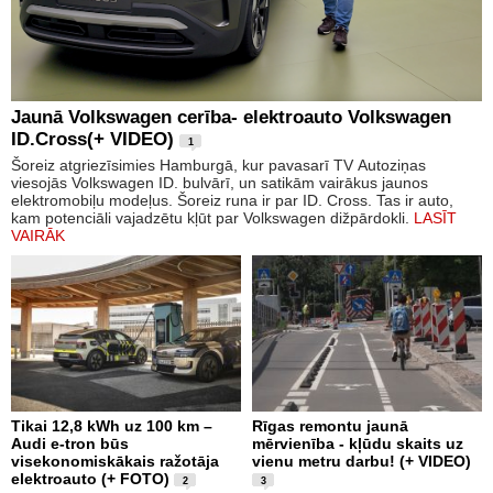
Jaunā Volkswagen cerība- elektroauto Volkswagen
ID.Cross(+ VIDEO)
1
Šoreiz atgriezīsimies Hamburgā, kur pavasarī TV Autoziņas
viesojās Volkswagen ID. bulvārī, un satikām vairākus jaunos
elektromobiļu modeļus. Šoreiz runa ir par ID. Cross. Tas ir auto,
kam potenciāli vajadzētu kļūt par Volkswagen dižpārdokli.
LASĪT
VAIRĀK
Tikai 12,8 kWh uz 100 km –
Rīgas remontu jaunā
Audi e-tron būs
mērvienība - kļūdu skaits uz
visekonomiskākais ražotāja
vienu metru darbu! (+ VIDEO)
elektroauto (+ FOTO)
2
3