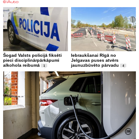
Šogad Valsts policijā fiksēti
Iebraukšanai Rīgā no
pieci disciplinārpārkāpumi
Jelgavas puses atvērs
alkohola reibumā
jaunuzbūvēto pārvadu
1
4