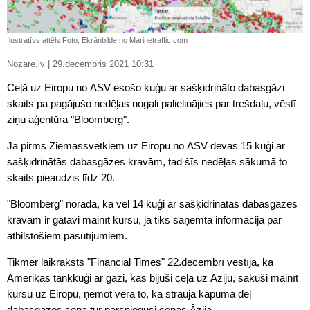
Ilustratīvs attēls Foto: Ekrānbilde no Marinetraffic.com
Nozare.lv | 29.decembris 2021 10:31
Ceļā uz Eiropu no ASV esošo kuģu ar sašķidrināto dabasgāzi
skaits pa pagājušo nedēļas nogali palielinājies par trešdaļu, vēstī
ziņu aģentūra "Bloomberg".
Ja pirms Ziemassvētkiem uz Eiropu no ASV devās 15 kuģi ar
sašķidrinātās dabasgāzes kravām, tad šīs nedēļas sākumā to
skaits pieaudzis līdz 20.
"Bloomberg" norāda, ka vēl 14 kuģi ar sašķidrinātās dabasgāzes
kravām ir gatavi mainīt kursu, ja tiks saņemta informācija par
atbilstošiem pasūtījumiem.
Tikmēr laikraksts "Financial Times" 22.decembrī vēstīja, ka
Amerikas tankkuģi ar gāzi, kas bijuši ceļā uz Āziju, sākuši mainīt
kursu uz Eiropu, ņemot vērā to, ka straujā kāpuma dēļ
dabasgāzes cena tur pārsniegusi cenas Āzijā.