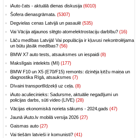
iAuto čats - aktuālā dienas diskusija
(6010)
Šofera dienasgrāmata.
(5307)
Degvielas cenas Latvijā un pasaulē
(535)
Vai Vācija atjaunos slēgto atomelektrostaciju darbību?
(16)
Lāču medības Latvijā! Vai populācija ir kļuvusi nekontrolējama
un būtu jāsāk medības?
(56)
BMW X7 auto tests, atsauksmes un iespaidi
(8)
Makslīgais intelekts (MI)
(177)
BMW F10 un X5 (E70/F15) remonts: dzinēja ķēžu maiņa un
diagnostika Rīgā, atsauksmes
(7)
Dīvaini transportlīdzekļi uz ceļa.
(8)
iAuto aculiecinieks: Sadursme, aktuālie negadījumi un
policijas darbs, sūti video (LIVE)
(28)
Vācijas ekonomiskā norieta sākums - 2024.gads
(47)
Jaunā iAuto.lv mobilā versija 2026
(27)
Gaismas auto
(27)
Vai tiešām latvieši ir komunisti?
(41)