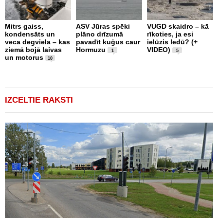
Mitrs gaiss,
ASV Jūras spēki
VUGD skaidro – kā
P
kondensāts un
plāno drīzumā
rīkoties, ja esi
d
veca degviela – kas
pavadīt kuģus caur
ielūzis ledū? (+
k
ziemā bojā laivas
Hormuzu
VIDEO)
l
1
5
un motorus
(
10
IZCELTIE RAKSTI