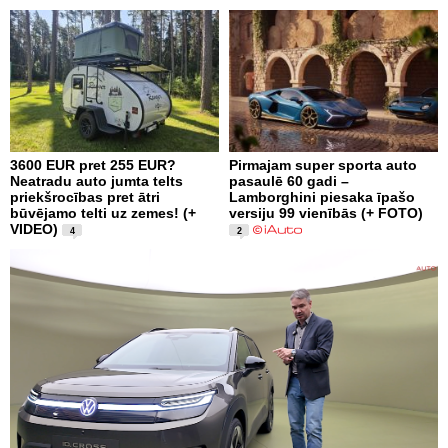
3600 EUR pret 255 EUR?
Pirmajam super sporta auto
Neatradu auto jumta telts
pasaulē 60 gadi –
priekšrocības pret ātri
Lamborghini piesaka īpašo
būvējamo telti uz zemes! (+
versiju 99 vienībās (+ FOTO)
VIDEO)
4
2