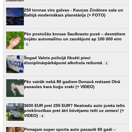
250 tonnas virs galvas - Kauņas Zinātnes sala un
Baltijā modernākais planetārijs (+ FOTO)
Pēc postošās krusas Saulkrastu pusē – desmitiem
bojātu automašīnu un zaudējumi ap 100 000 eiro
2
Šogad Valsts policijā fiksēti pieci
disciplinārpārkāpumi alkohola reibumā
1
Pēc vairāk nekā 80 gadiem Donavā redzami Otrā
pasaules kara kuģu vraki (+ VIDEO)
3600 EUR pret 255 EUR? Neatradu auto jumta telts
priekšrocības pret ātri būvējamo telti uz zemes! (+
VIDEO)
4
Pirmajam super sporta auto pasaulē 60 gadi –