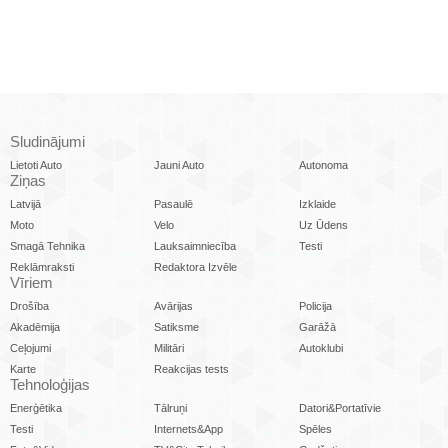
Sludinājumi
Lietoti Auto
Jauni Auto
Autonoma
Ziņas
Latvijā
Pasaulē
Izklaide
Moto
Velo
Uz Ūdens
Smagā Tehnika
Lauksaimniecība
Testi
Reklāmraksti
Redaktora Izvēle
Vīriem
Drošība
Avārijas
Policija
Akadēmija
Satiksme
Garāžā
Ceļojumi
Militāri
Autoklubi
Karte
Reakcijas tests
Tehnoloģijas
Enerģētika
Tālruņi
Datori&Portatīvie
Testi
Internets&App
Spēles