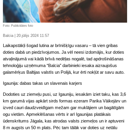
Foto: Publicitātes foto
Balcia | 20.jūlijs 2024 11:57
Laikapstākļi šogad lutina ar brīnišķīgu vasaru – tā vien gribas
doties dabā un piedzīvojumos. Ja vēl neesi izdomājis, kur doties
atvaļinājumā vai kādā brīvā nedēļas nogalē, tad apdrošināšanas
tehnoloģiju uzņēmuma “Balcia” darbinieki iesaka aizraujošus
galamērķus Baltijas valstīs un Polijā, kur ērti nokļūt ar savu auto.
Igaunija: dabas takas un slavenais karjers
Dodoties uz ziemeļu pusi, uz Igauniju, iesakām iziet taku, kas 3,6
km garumā vijas apkārt sirds formas ezeram Parika Väikejärv un
izved cauri daudzveidīgam mežam gar muklājiem un bagātīgām
ogu vietām. Apmeklēšanas vērts ir arī Igaunijas platākais
ūdenskritums Jägala, kas atrodas valsts ziemeļos un ir aptuveni
8 m augsts un 50 m plats. Pēc tam tālāk var doties uz netālu