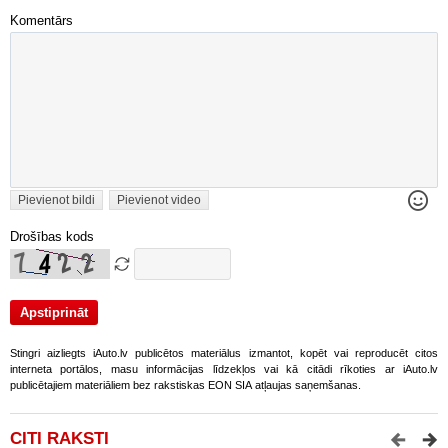
Komentārs
Pievienot bildi
Pievienot video
Drošības kods
Stingri aizliegts iAuto.lv publicētos materiālus izmantot, kopēt vai reproducēt citos
interneta portālos, masu informācijas līdzekļos vai kā citādi rīkoties ar iAuto.lv
publicētajiem materiāliem bez rakstiskas EON SIA atļaujas saņemšanas.
CITI RAKSTI