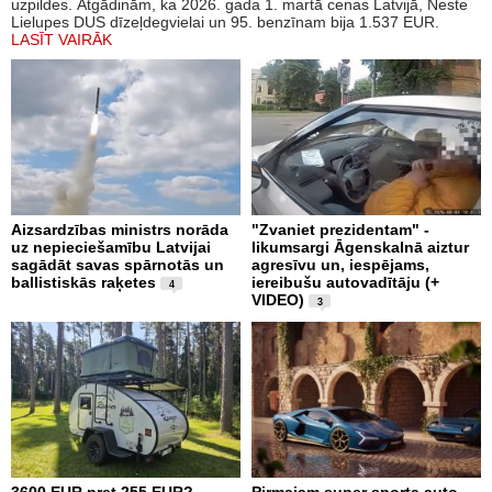
uzpildes. Atgādinām, ka 2026. gada 1. martā cenas Latvijā, Neste
Lielupes DUS dīzeļdegvielai un 95. benzīnam bija 1.537 EUR.
LASĪT VAIRĀK
Aizsardzības ministrs norāda
"Zvaniet prezidentam" -
uz nepieciešamību Latvijai
likumsargi Āgenskalnā aiztur
sagādāt savas spārnotās un
agresīvu un, iespējams,
ballistiskās raķetes
iereibušu autovadītāju (+
4
VIDEO)
3