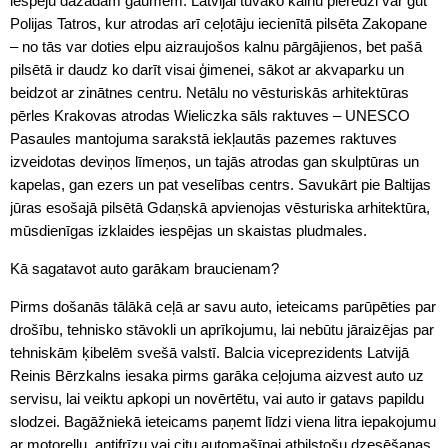
iespēju dažādām gaumēm. Latvijai tuvāko kalnu pieredzi var gūt
Polijas Tatros, kur atrodas arī ceļotāju iecienītā pilsēta Zakopane
– no tās var doties elpu aizraujošos kalnu pārgājienos, bet pašā
pilsētā ir daudz ko darīt visai ģimenei, sākot ar akvaparku un
beidzot ar zinātnes centru. Netālu no vēsturiskās arhitektūras
pērles Krakovas atrodas Wieliczka sāls raktuves – UNESCO
Pasaules mantojuma sarakstā iekļautās pazemes raktuves
izveidotas deviņos līmeņos, un tajās atrodas gan skulptūras un
kapelas, gan ezers un pat veselības centrs. Savukārt pie Baltijas
jūras esošajā pilsētā Gdaņskā apvienojas vēsturiska arhitektūra,
mūsdienīgas izklaides iespējas un skaistas pludmales.
Kā sagatavot auto garākam braucienam?
Pirms došanās tālākā ceļā ar savu auto, ieteicams parūpēties par
drošību, tehnisko stāvokli un aprīkojumu, lai nebūtu jāraizējas par
tehniskām ķibelēm svešā valstī. Balcia viceprezidents Latvijā
Reinis Bērzkalns iesaka pirms garāka ceļojuma aizvest auto uz
servisu, lai veiktu apkopi un novērtētu, vai auto ir gatavs papildu
slodzei. Bagāžniekā ieteicams paņemt līdzi viena litra iepakojumu
ar motoreļļu, antifrīzu vai citu automašīnai atbilstošu dzesēšanas