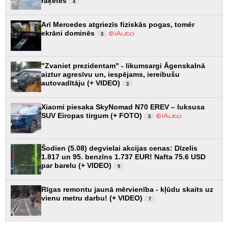
raķetes
4
Arī Mercedes atgriezīs fiziskās pogas, tomēr
ekrāni dominēs
3
"Zvaniet prezidentam" - likumsargi Āgenskalnā
aiztur agresīvu un, iespējams, iereibušu
autovadītāju (+ VIDEO)
3
Xiaomi piesaka SkyNomad N70 EREV – luksusa
SUV Eiropas tirgum (+ FOTO)
3
Šodien (5.08) degvielai akcijas cenas: Dīzelis
1.817 un 95. benzīns 1.737 EUR! Nafta 75.6 USD
par barelu (+ VIDEO)
9
Rīgas remontu jaunā mērvienība - kļūdu skaits uz
vienu metru darbu! (+ VIDEO)
7