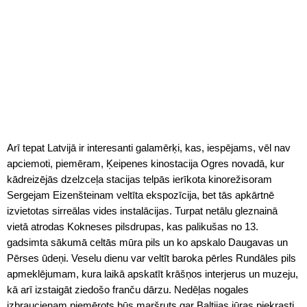
Arī tepat Latvijā ir interesanti galamērķi, kas, iespējams, vēl nav
apciemoti, piemēram, Ķeipenes kinostacija Ogres novadā, kur
kādreizējās dzelzceļa stacijas telpās ierīkota kinorežisoram
Sergejam Eizenšteinam veltīta ekspozīcija, bet tās apkārtnē
izvietotas sirreālas vides instalācijas. Turpat netālu gleznainā
vietā atrodas Kokneses pilsdrupas, kas palikušas no 13.
gadsimta sākumā celtās mūra pils un ko apskalo Daugavas un
Pērses ūdeņi. Veselu dienu var veltīt baroka pērles Rundāles pils
apmeklējumam, kura laikā apskatīt krāšņos interjerus un muzeju,
kā arī izstaigāt ziedošo franču dārzu. Nedēļas nogales
izbraucienam piemērots būs maršruts gar Baltijas jūras piekrasti,