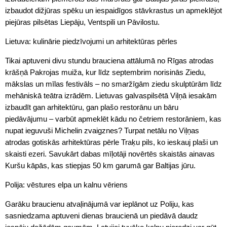
izbaudot dižjūras spēku un iespaidīgos stāvkrastus un apmeklējot
piejūras pilsētas Liepāju, Ventspili un Pāvilostu.
Lietuva: kulinārie piedzīvojumi un arhitektūras pērles
Tikai aptuveni divu stundu brauciena attālumā no Rīgas atrodas
krāšņā Pakrojas muiža, kur līdz septembrim norisinās Ziedu,
mākslas un mīlas festivāls – no smaržīgām ziedu skulptūrām līdz
mehāniskā teātra izrādēm. Lietuvas galvaspilsētā Viļņā iesakām
izbaudīt gan arhitektūru, gan plašo restorānu un bāru
piedāvājumu – varbūt apmeklēt kādu no četriem restorāniem, kas
nupat ieguvuši Michelin zvaigznes? Turpat netālu no Viļņas
atrodas gotiskās arhitektūras pērle Traķu pils, ko ieskauj plaši un
skaisti ezeri. Savukārt dabas mīļotāji novērtēs skaistās ainavas
Kuršu kāpās, kas stiepjas 50 km garumā gar Baltijas jūru.
Polija: vēstures elpa un kalnu vēriens
Garāku braucienu atvaļinājumā var ieplānot uz Poliju, kas
sasniedzama aptuveni dienas braucienā un piedāvā daudz