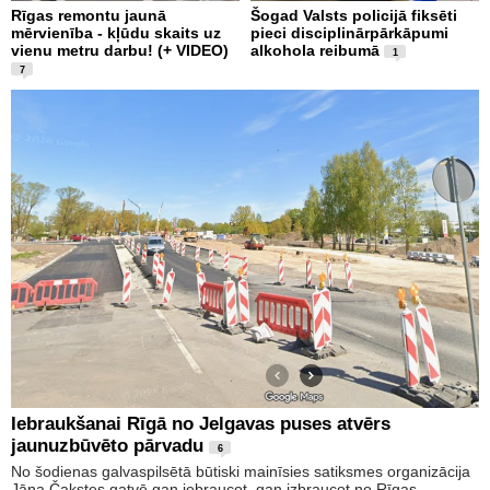
Rīgas remontu jaunā
Šogad Valsts policijā fiksēti
mērvienība - kļūdu skaits uz
pieci disciplinārpārkāpumi
vienu metru darbu! (+ VIDEO)
alkohola reibumā
1
7
Iebraukšanai Rīgā no Jelgavas puses atvērs
jaunuzbūvēto pārvadu
6
No šodienas galvaspilsētā būtiski mainīsies satiksmes organizācija
Jāņa Čakstes gatvē gan iebraucot, gan izbraucot no Rīgas,