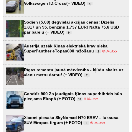
Volkswagen ID.Cross(+ VIDEO)
4
Šodien (5.08) degvielai akcijas cenas: Dīzelis
1.817 un 95. benzīns 1.737 EUR! Nafta 75.6 USD
par barelu (+ VIDEO)
9
Austrijā uzsāk Ķīnas elektriskā kravinieka
SuperPanther eTopas600 ražošanu
2
Rīgas remontu jaunā mērvienība - kļūdu skaits uz
vienu metru darbu! (+ VIDEO)
7
Gandrīz 900 Zs jaudīgais Ķīnas superhibrīds būs
pieejams Eiropā (+ FOTO)
10
Xiaomi piesaka SkyNomad N70 EREV – luksusa
SUV Eiropas tirgum (+ FOTO)
3