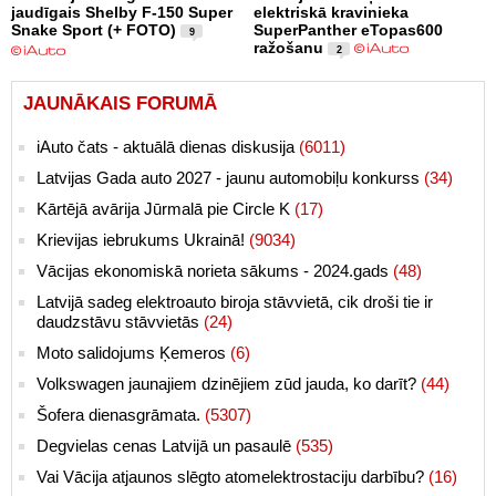
jaudīgais Shelby F-150 Super
elektriskā kravinieka
Snake Sport (+ FOTO)
SuperPanther eTopas600
9
ražošanu
2
JAUNĀKAIS FORUMĀ
iAuto čats - aktuālā dienas diskusija
(6011)
Latvijas Gada auto 2027 - jaunu automobiļu konkurss
(34)
Kārtējā avārija Jūrmalā pie Circle K
(17)
Krievijas iebrukums Ukrainā!
(9034)
Vācijas ekonomiskā norieta sākums - 2024.gads
(48)
Latvijā sadeg elektroauto biroja stāvvietā, cik droši tie ir
daudzstāvu stāvvietās
(24)
Moto salidojums Ķemeros
(6)
Volkswagen jaunajiem dzinējiem zūd jauda, ko darīt?
(44)
Šofera dienasgrāmata.
(5307)
Degvielas cenas Latvijā un pasaulē
(535)
Vai Vācija atjaunos slēgto atomelektrostaciju darbību?
(16)