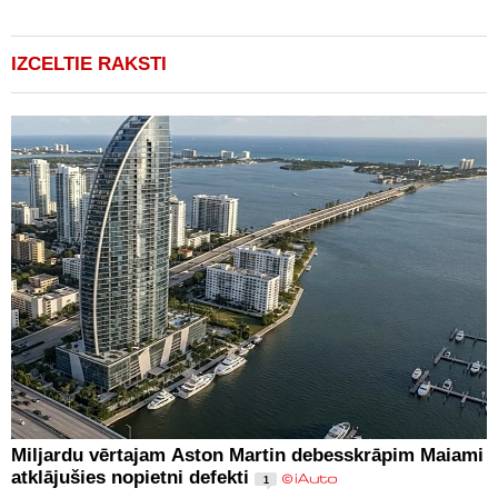
IZCELTIE RAKSTI
Miljardu vērtajam Aston Martin debesskrāpim Maiami
atklājušies nopietni defekti
1