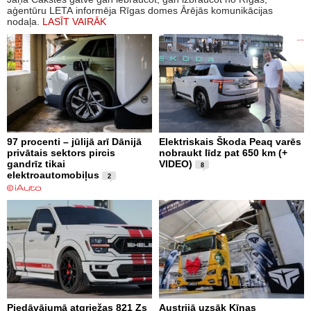
aģentūru LETA informēja Rīgas domes Ārējās komunikācijas
nodaļa.
LASĪT VAIRĀK
97 procenti – jūlijā arī Dānijā
Elektriskais Škoda Peaq varēs
privātais sektors pircis
nobraukt līdz pat 650 km (+
gandrīz tikai
VIDEO)
8
elektroautomobiļus
2
Piedāvājumā atgriežas 821 Zs
Austrijā uzsāk Ķīnas