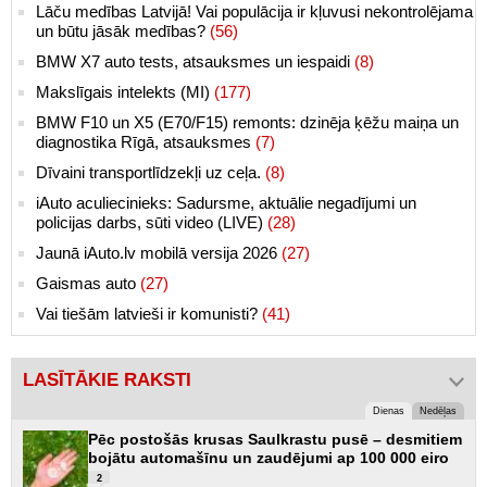
Lāču medības Latvijā! Vai populācija ir kļuvusi nekontrolējama
un būtu jāsāk medības?
(56)
BMW X7 auto tests, atsauksmes un iespaidi
(8)
Makslīgais intelekts (MI)
(177)
BMW F10 un X5 (E70/F15) remonts: dzinēja ķēžu maiņa un
diagnostika Rīgā, atsauksmes
(7)
Dīvaini transportlīdzekļi uz ceļa.
(8)
iAuto aculiecinieks: Sadursme, aktuālie negadījumi un
policijas darbs, sūti video (LIVE)
(28)
Jaunā iAuto.lv mobilā versija 2026
(27)
Gaismas auto
(27)
Vai tiešām latvieši ir komunisti?
(41)
LASĪTĀKIE RAKSTI
Dienas
Nedēļas
Pēc postošās krusas Saulkrastu pusē – desmitiem
bojātu automašīnu un zaudējumi ap 100 000 eiro
2