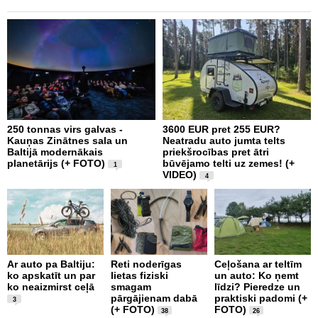
250 tonnas virs galvas -
3600 EUR pret 255 EUR?
V
Kauņas Zinātnes sala un
Neatradu auto jumta telts
d
Baltijā modernākais
priekšrocības pret ātri
planetārijs (+ FOTO)
būvējamo telti uz zemes! (+
1
VIDEO)
4
G
v
Ar auto pa Baltiju:
Reti noderīgas
Ceļošana ar teltīm
a
ko apskatīt un par
lietas fiziski
un auto: Ko ņemt
p
ko neaizmirst ceļā
smagam
līdzi? Pieredze un
i
pārgājienam dabā
praktiski padomi (+
u
3
(+ FOTO)
FOTO)
38
26