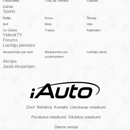
Foto&Video
TV&Cita Tehnika
Gadžeti
Dažādi
Sports
Rallijs
Kross
Šoseja
4x4
Moto
Velo
Uz Ūdens
Trases
Kalendārs
Video&TV
Forums
Lasītāju pieredze
Atsauksmes par auto
Atsauksmes par
Lasītāju raksti
uzņēmumiem
Akcijas
Jautā ekspertam
Ziņo!
Reklāma
Kontakti
Lietošanas noteikumi
Privātuma noteikumi
Sīkdatņu noteikumi
Datora versija