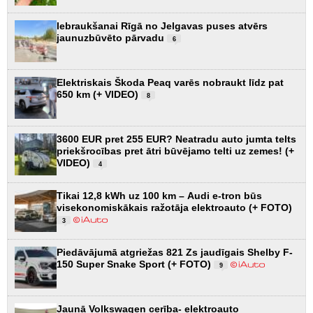
Iebraukšanai Rīgā no Jelgavas puses atvērs
jaunuzbūvēto pārvadu
6
Elektriskais Škoda Peaq varēs nobraukt līdz pat
650 km (+ VIDEO)
8
3600 EUR pret 255 EUR? Neatradu auto jumta telts
priekšrocības pret ātri būvējamo telti uz zemes! (+
VIDEO)
4
Tikai 12,8 kWh uz 100 km – Audi e-tron būs
visekonomiskākais ražotāja elektroauto (+ FOTO)
3
Piedāvājumā atgriežas 821 Zs jaudīgais Shelby F-
150 Super Snake Sport (+ FOTO)
9
Jaunā Volkswagen cerība- elektroauto