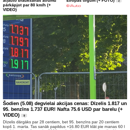
atļauto braukšanas ātrumu
Eiropas tirgum (+ FOTO)
3
pārkāpjot par 80 km/h (+
VIDEO)
Šodien (5.08) degvielai akcijas cenas: Dīzelis 1.817 un
95. benzīns 1.737 EUR! Nafta 75.6 USD par barelu (+
VIDEO)
9
Dīzelis dārgāks par 28 centiem, bet 95. benzīns par 20 centiem
kopš 1. marta. Tas sanāk papildus +16.80 EUR klāt pie manas 60 l