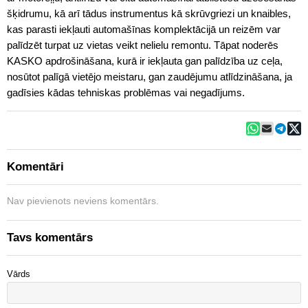
šķidrumu, kā arī tādus instrumentus kā skrūvgriezi un knaibles,
kas parasti iekļauti automašīnas komplektācijā un reizēm var
palīdzēt turpat uz vietas veikt nelielu remontu. Tāpat noderēs
KASKO apdrošināšana, kurā ir iekļauta gan palīdzība uz ceļa,
nosūtot palīgā vietējo meistaru, gan zaudējumu atlīdzināšana, ja
gadīsies kādas tehniskas problēmas vai negadījums.
Komentāri
Nav pievienots neviens komentārs.
Tavs komentārs
Vārds