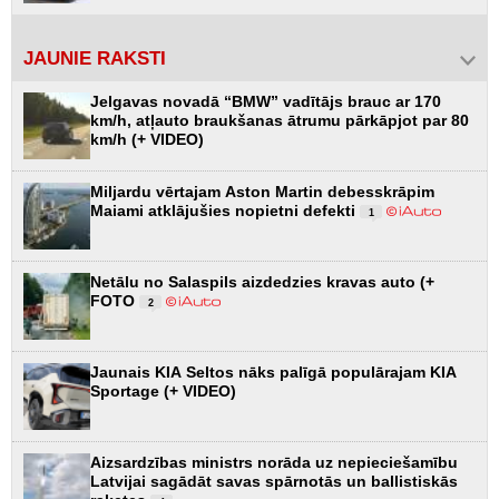
JAUNIE RAKSTI
Jelgavas novadā “BMW” vadītājs brauc ar 170
km/h, atļauto braukšanas ātrumu pārkāpjot par 80
km/h (+ VIDEO)
Miljardu vērtajam Aston Martin debesskrāpim
Maiami atklājušies nopietni defekti
1
Netālu no Salaspils aizdedzies kravas auto (+
FOTO
2
Jaunais KIA Seltos nāks palīgā populārajam KIA
Sportage (+ VIDEO)
Aizsardzības ministrs norāda uz nepieciešamību
Latvijai sagādāt savas spārnotās un ballistiskās