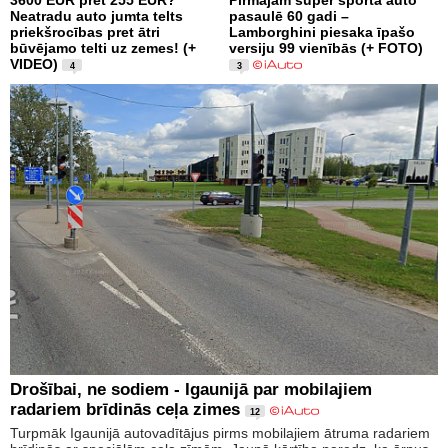
3600 EUR pret 255 EUR?
Pirmajam super sporta auto
Neatradu auto jumta telts
pasaulē 60 gadi –
priekšrocības pret ātri
Lamborghini piesaka īpašo
būvējamo telti uz zemes! (+
versiju 99 vienībās (+ FOTO)
VIDEO)
4
3
Drošībai, ne sodiem - Igaunijā par mobilajiem
radariem brīdinās ceļa zimes
12
Turpmāk Igaunijā autovadītājus pirms mobilajiem ātruma radariem