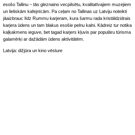
esošo Tallinu – tās gleznaino vecpilsētu, kvalitatīvajiem muzejiem
un lieliskām kafejnīcām. Pa ceļam no Tallinas uz Latviju noteikti
jāaizbrauc līdz Rummu karjeram, kura šarmu rada kristāldzidrais
karjera ūdens un tam blakus esošie pelnu kalni. Kādreiz tur notika
kaļķakmens ieguve, bet tagad karjers kļuvis par populāru tūrisma
galamērķi ar dažādām ūdens aktivitātēm.
Latvija: dižjūra un kino vēsture