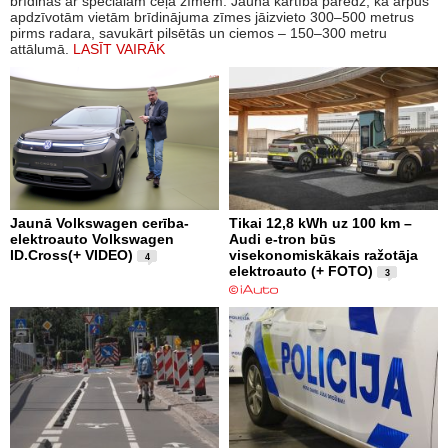
brīdinās ar speciālām ceļa zīmēm. Jaunā kārtība paredz, ka ārpus
apdzīvotām vietām brīdinājuma zīmes jāizvieto 300–500 metrus
pirms radara, savukārt pilsētās un ciemos – 150–300 metru
attālumā.
LASĪT VAIRĀK
Jaunā Volkswagen cerība-
Tikai 12,8 kWh uz 100 km –
elektroauto Volkswagen
Audi e-tron būs
ID.Cross(+ VIDEO)
visekonomiskākais ražotāja
4
elektroauto (+ FOTO)
3