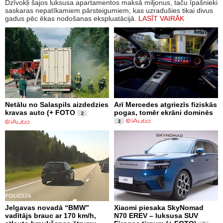
Dzīvokļi šajos luksusa apartamentos maksā miljonus, taču īpašnieki
saskaras nepatīkamiem pārsteigumiem, kas uzradušies tikai divus
gadus pēc ēkas nodošanas ekspluatācijā.
LASĪT VAIRĀK
Netālu no Salaspils aizdedzies
Arī Mercedes atgriezīs fiziskās
kravas auto (+ FOTO
pogas, tomēr ekrāni dominēs
2
3
Jelgavas novadā “BMW”
Xiaomi piesaka SkyNomad
vadītājs brauc ar 170 km/h,
N70 EREV – luksusa SUV