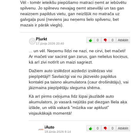
Vēl - tomēr ieteikšu piepūšamo matraci ņemt ar iebūvētu
spilvenu. Jo spilnevu nevajag ņemt atsevišķi un tas gan
neaizņem papildus vietu, gan neizšļūk no matrača uz
galvgaļa pusi (neviens jau neņems lielo spilvenu, bet
mazais ir pārāk viegls).
Pļurkt
0
0
Atbildēt
17.jūnijs 2026 20:40
... un vēl. Neņemu līdzi ne nazi, ne cirvi, bet mačeti!
Ar mačeti var sacirst gan zarus, gan nelielus kociņus,
kā arī zivi notīrīt un maizi sagriezt.
Dažiem auto izslēdzot aizdedzi izslēdzas visi
piepīpētāji!! Savlaicīgi vai nu jāizveido papildus
kontakti pa taisno akumulatora (caur drošinātāju), vai
jāizmaina piepīpētāju sleguma shēma.
Kā arī pirms ceļojuma līdz lūpai jāuzlādē auto
akumulators, jo vasarā nejūtās pat diezgan lliela aķa
izlāde, un vēlā vakarā "mūzika var apklust"
visjaukākajā momentā!
iAuto
0
0
Atbildēt
18.jūnijs 2026 8:14