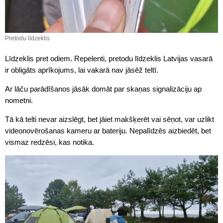
Pretodu līdzeklis
Līdzeklis pret odiem. Repelenti, pretodu līdzeklis Latvijas vasarā
ir obligāts aprīkojums, lai vakarā nav jāsēž teltī.
Ar lāču parādīšanos jāsāk domāt par skaņas signalizāciju ap
nometni.
Tā kā telti nevar aizslēgt, bet jāiet makšķerēt vai sēņot, var uzlikt
videonovērošanas kameru ar bateriju. Nepalīdzēs aizbiedēt, bet
vismaz redzēsi, kas notika.