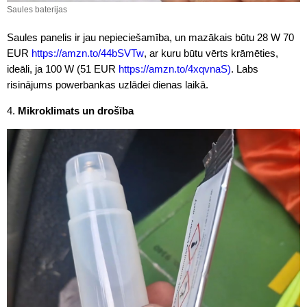
Saules baterijas
Saules panelis ir jau nepieciešamība, un mazākais būtu 28 W 70
EUR
https://amzn.to/44bSVTw
, ar kuru būtu vērts krāmēties,
ideāli, ja 100 W (51 EUR
https://amzn.to/4xqvnaS)
. Labs
risinājums powerbankas uzlādei dienas laikā.
4.
Mikroklimats un drošība