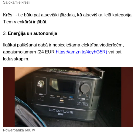
Salokāmie krēsli
Krēsli - tie būtu pat atsevišķi jāizdala, kā atsevišķa lielā kategorija.
Tiem vienkārši ir jābūt.
3.
Enerģija un autonomija
Ilgākai palikšanai dabā ir nepieciešama elektrība viedierīcēm,
apgaismojumam (24 EUR
https://amzn.to/4oyhG5R)
vai pat
ledusskapim.
Powerbanka 600 w