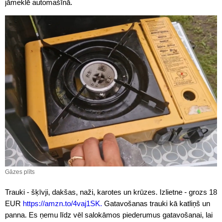
jāmeklē automašīnā.
Gāzes plīts
Trauki - šķīvji, dakšas, naži, karotes un krūzes. Izlietne - grozs 18
EUR
https://amzn.to/4vaj1SK.
Gatavošanas trauki kā katliņš un
panna. Es ņemu līdz vēl salokāmos piederumus gatavošanai, lai