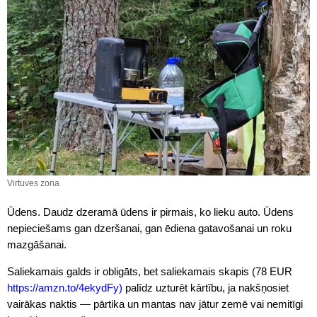
Virtuves zona
Ūdens. Daudz dzeramā ūdens ir pirmais, ko lieku auto. Ūdens
nepieciešams gan dzeršanai, gan ēdiena gatavošanai un roku
mazgāšanai.
Saliekamais galds ir obligāts, bet saliekamais skapis (78 EUR
https://amzn.to/4ekydFy)
palīdz uzturēt kārtību, ja nakšņosiet
vairākas naktis — pārtika un mantas nav jātur zemē vai nemitīgi