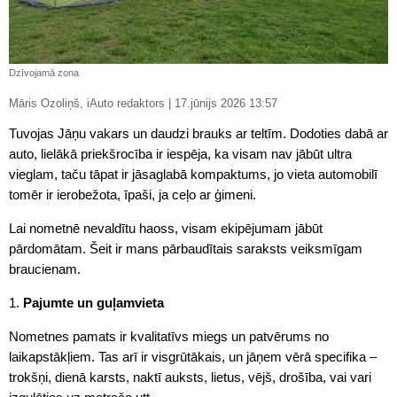
Dzīvojamā zona
Māris Ozoliņš, iAuto redaktors | 17.jūnijs 2026 13:57
Tuvojas Jāņu vakars un daudzi brauks ar teltīm. Dodoties dabā ar
auto, lielākā priekšrocība ir iespēja, ka visam nav jābūt ultra
vieglam, taču tāpat ir jāsaglabā kompaktums, jo vieta automobilī
tomēr ir ierobežota, īpaši, ja ceļo ar ģimeni.
Lai nometnē nevaldītu haoss, visam ekipējumam jābūt
pārdomātam. Šeit ir mans pārbaudītais saraksts veiksmīgam
braucienam.
1.
Pajumte un guļamvieta
Nometnes pamats ir kvalitatīvs miegs un patvērums no
laikapstākļiem. Tas arī ir visgrūtākais, un jāņem vērā specifika –
trokšņi, dienā karsts, naktī auksts, lietus, vējš, drošība, vai vari