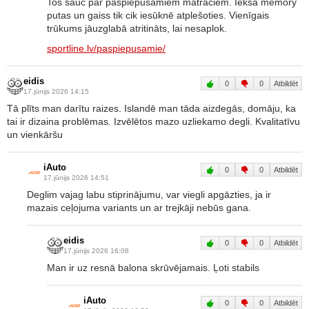
Tos sauc par pašpiepūšamiem matračiem. Iekšā memory
putas un gaiss tik cik iesūknē atplešoties. Vienīgais
trūkums jāuzglabā atritināts, lai nesaplok.
sportline.lv/paspiepusamie/
eidis
0
0
Atbildēt
17.jūnijs 2026 14:15
Tā plīts man darītu raizes. Islandē man tāda aizdegās, domāju, ka
tai ir dizaina problēmas. Izvēlētos mazo uzliekamo degli. Kvalitatīvu
un vienkāršu
iAuto
0
0
Atbildēt
17.jūnijs 2026 14:51
Deglim vajag labu stiprinājumu, var viegli apgāzties, ja ir
mazais ceļojuma variants un ar trejkāji nebūs gana.
eidis
0
0
Atbildēt
17.jūnijs 2026 16:08
Man ir uz resnā balona skrūvējamais. Ļoti stabils
iAuto
0
0
Atbildēt