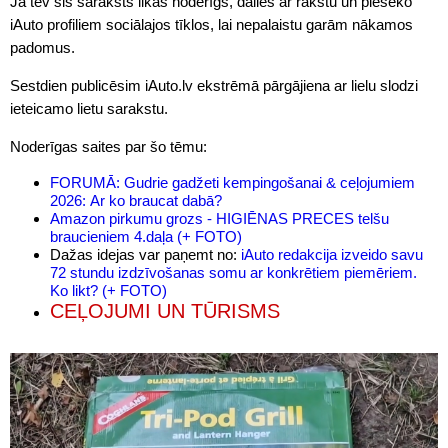
Ja tev šis saraksts likās noderīgs, dalies ar rakstu un pieseko
iAuto profiliem sociālajos tīklos, lai nepalaistu garām nākamos
padomus.
Sestdien publicēsim iAuto.lv ekstrēmā pārgājiena ar lielu slodzi
ieteicamo lietu sarakstu.
Noderīgas saites par šo tēmu:
FORUMĀ: Gudrie gadžeti kempingošanai & ceļojumiem
2026: Ar ko braucat dabā?
Amazon pirkumu grozs - HIGIĒNAS PRECES telšu
braucieniem 4.daļa (+ FOTO)
Dažas idejas var paņemt no:
iAuto redakcija izveido savu
72 stundu izdzīvošanas somu ar konkrētiem piemēriem.
Ko likt? (+ FOTO)
CEĻOJUMI UN TŪRISMS