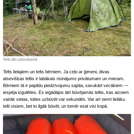
Telts ātri uzbūvējamā
Telts lielajiem un telts bērniem. Ja ceļo ar ģimeni, divas
atsevišķas teltis ir labākais risinājums privātumam un mieram.
Bērniem tā ir papildu piedzīvojumu sajūta, savukārt vecākiem —
iespēja izgulēties. Es iegādājos ātri būvējamās teltis, kas aizņem
vairāk vietas, toties uzbūvēt var sekundēs. Var arī ņemt lielāku
telti visiem, bet to ilgāk būvēt, un tomēr esat visi kopā.