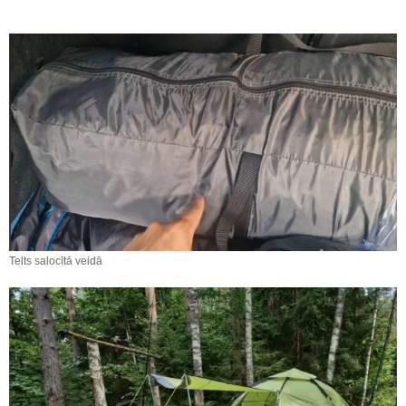
Telts salocītā veidā