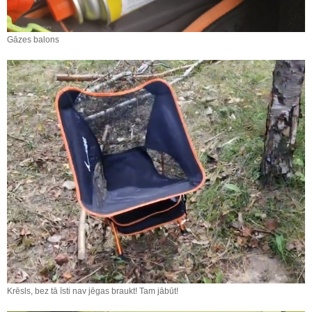
Gāzes balons
Krēsls, bez tā īsti nav jēgas braukt! Tam jābūt!