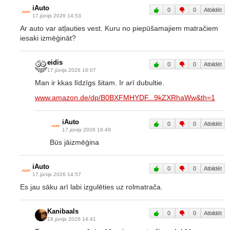
iAuto
0
0
Atbildēt
17.jūnijs 2026 14:53
Ar auto var atļauties vest. Kuru no piepūšamajiem matračiem
iesaki izmēģināt?
eidis
0
0
Atbildēt
17.jūnijs 2026 16:07
Man ir kkas līdzīgs šitam. Ir arī dubultie.
www.amazon.de/dp/B0BXFMHYDF...9kZXRhaWw&th=1
iAuto
0
0
Atbildēt
17.jūnijs 2026 16:49
Būs jāizmēģina
iAuto
0
0
Atbildēt
17.jūnijs 2026 14:57
Es jau sāku arī labi izgulēties uz rolmatrača.
Kanibaals
0
0
Atbildēt
18.jūnijs 2026 14:41