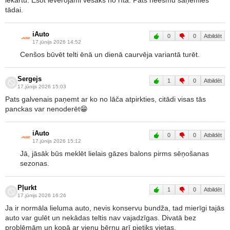
iekārtu. Esot ievērojami vēsāks no rīta. Pats neesmu saņēmies
tādai.
iAuto
0
0
Atbildēt
17.jūnijs 2026 14:52
Cenšos būvēt telti ēnā un dienā caurvēja variantā turēt.
Sergejs
1
0
Atbildēt
17.jūnijs 2026 15:03
Pats galvenais paņemt ar ko no lāča atpirkties, citādi visas tās
panckas var nenoderēt😁
iAuto
0
0
Atbildēt
17.jūnijs 2026 15:12
Jā, jāsāk būs meklēt lielais gāzes balons pirms sēņošanas
sezonas.
Pļurkt
1
0
Atbildēt
17.jūnijs 2026 16:26
Ja ir normāla lieluma auto, nevis konservu bundža, tad mierīgi tajās
auto var gulēt un nekādas teltis nav vajadzīgas. Divatā bez
problēmām un kopā ar vienu bērnu arī pietiks vietas.