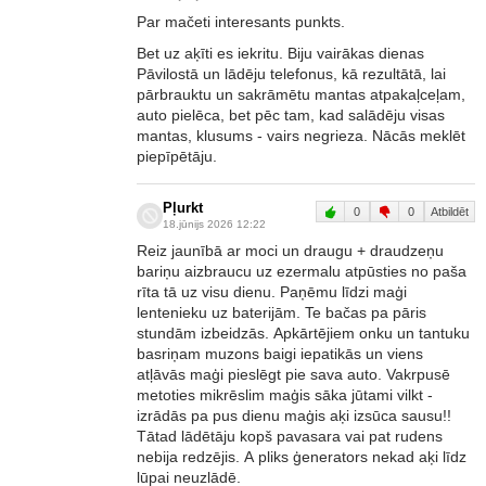
Par mačeti interesants punkts.
Bet uz aķīti es iekritu. Biju vairākas dienas
Pāvilostā un lādēju telefonus, kā rezultātā, lai
pārbrauktu un sakrāmētu mantas atpakaļceļam,
auto pielēca, bet pēc tam, kad salādēju visas
mantas, klusums - vairs negrieza. Nācās meklēt
piepīpētāju.
Pļurkt
0
0
Atbildēt
18.jūnijs 2026 12:22
Reiz jaunībā ar moci un draugu + draudzeņu
bariņu aizbraucu uz ezermalu atpūsties no paša
rīta tā uz visu dienu. Paņēmu līdzi maģi
lentenieku uz baterijām. Te bačas pa pāris
stundām izbeidzās. Apkārtējiem onku un tantuku
basriņam muzons baigi iepatikās un viens
atļāvās maģi pieslēgt pie sava auto. Vakrpusē
metoties mikrēslim maģis sāka jūtami vilkt -
izrādās pa pus dienu maģis aķi izsūca sausu!!
Tātad lādētāju kopš pavasara vai pat rudens
nebija redzējis. A pliks ģenerators nekad aķi līdz
lūpai neuzlādē.