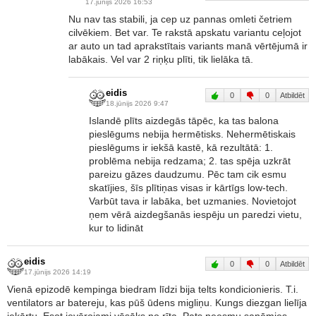
17.jūnijs 2026 16:53
Nu nav tas stabili, ja cep uz pannas omleti četriem
cilvēkiem. Bet var. Te rakstā apskatu variantu ceļojot
ar auto un tad aprakstītais variants manā vērtējumā ir
labākais. Vel var 2 riņķu plīti, tik lielāka tā.
eidis
0
0
Atbildēt
18.jūnijs 2026 9:47
Islandē plīts aizdegās tāpēc, ka tas balona
pieslēgums nebija hermētisks. Nehermētiskais
pieslēgums ir iekšā kastē, kā rezultātā: 1.
problēma nebija redzama; 2. tas spēja uzkrāt
pareizu gāzes daudzumu. Pēc tam cik esmu
skatījies, šīs plītiņas visas ir kārtīgs low-tech.
Varbūt tava ir labāka, bet uzmanies. Novietojot
ņem vērā aizdegšanās iespēju un paredzi vietu,
kur to lidināt
eidis
0
0
Atbildēt
17.jūnijs 2026 14:19
Vienā epizodē kempinga biedram līdzi bija telts kondicionieris. T.i.
ventilators ar batereju, kas pūš ūdens migliņu. Kungs diezgan lielīja