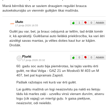
Manā bērnībā tēvs ar saviem draugiem regulāri brauca
autoekskursijās un vienmēr gulējām tikai mašīnās.
iAuto
1
0
Atbildēt
17.jūnijs 2026 16:55
Gulēt jau var, bet, ja brauc ceļojumā ar teltīm, tad ērtāk tomēr
ir, kā aprakstīji. Gulēšanai auto lielākā priekšrocība, ka vari ātri
aizslēgt savas mantas, ja vēlies doties kaut kur ar kājām.
Drošāk.
Pļurkt
0
0
Atbildēt
17.jūnijs 2026 20:32
60. gadu soc auto bija piemērotas, lai tajās varētu ērti
gulēt, ne tikai Volga - GAZ 21 un Moskviči M 403 un M
407, bet pat kuprainais Zapiņš.
Pašlaik ražotajos reti kurā var ērti gulēt.
Lai gulētu mašīnā un logi neaizsvīstu pa nakti es lietoju
tādu kā marles zaķi - uzvelku virsū vienam durvīm, atveru
logu (cik vajag) un mierīgi guļu. Ir gaisa piekļuve,
neaizsvīst, odi neielido.