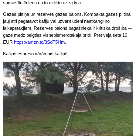
samaisītu ēdienu un to uzliktu uz sķīvja.
Gāzes plītiņa un rezerves gāzes balons. Kompakta gāzes plītiņa
ļauj ātri pagatavot kafiju vai uzvārīt ūdeni neatkarīgi no
laikapstākļiem. Rezerves balons bagāžniekā ir kritiska drošība —
gāze mēdz beigties visnepiemērotākajā brīdī. Pret vēja sēta 10
EUR
https://amzn.to/3SdT5Hm
.
Kafijas espreso vārāmais katliņš.