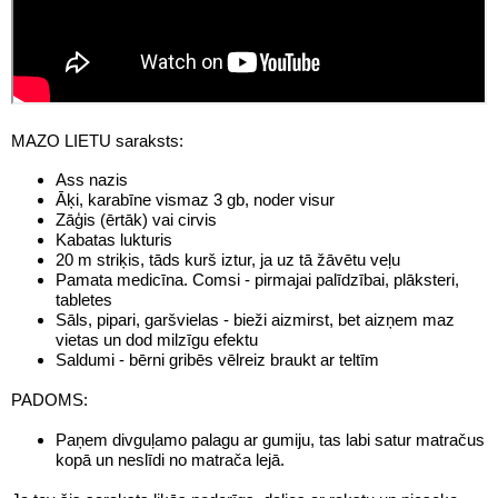
MAZO LIETU saraksts:
Ass nazis
Āķi, karabīne vismaz 3 gb, noder visur
Zāģis (ērtāk) vai cirvis
Kabatas lukturis
20 m striķis, tāds kurš iztur, ja uz tā žāvētu veļu
Pamata medicīna. Comsi - pirmajai palīdzībai, plāksteri,
tabletes
Sāls, pipari, garšvielas - bieži aizmirst, bet aizņem maz
vietas un dod milzīgu efektu
Saldumi - bērni gribēs vēlreiz braukt ar teltīm
PADOMS:
Paņem divguļamo palagu ar gumiju, tas labi satur matračus
kopā un neslīdi no matrača lejā.