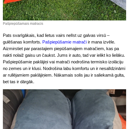
Pašpiepūšamais matracis
Pats svarīgākais, kad lietus vairs nelīst uz galvas virsū –
gulēšanas komforts.
Pašpiepūšamie matrači
ir mana izvēle.
Aizmirstiet par parastajiem piepūšamajiem matračiem, kas pa
nakti nolaiž gaisu un čaukst. Jums ir auto, tad var ielikt ko lielāku.
Pašpiepūšamie paklājiņi vai matrači nodrošina termisko izolāciju
no zemes un ir klusi. Nodrošina labu komfortu un ir nesalīdzināmi
ar rullējamiem paklājiņiem. Nākamais solis jau ir saliekamā gulta,
bet tas ir dārgāk.