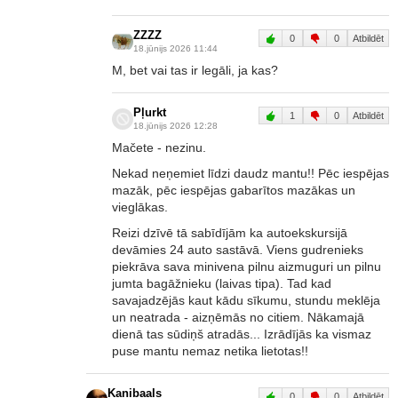
ZZZZ
0
0
Atbildēt
18.jūnijs 2026 11:44
M, bet vai tas ir legāli, ja kas?
Pļurkt
1
0
Atbildēt
18.jūnijs 2026 12:28
Mačete - nezinu.
Nekad neņemiet līdzi daudz mantu!! Pēc iespējas
mazāk, pēc iespējas gabarītos mazākas un
vieglākas.
Reizi dzīvē tā sabīdījām ka autoekskursijā
devāmies 24 auto sastāvā. Viens gudrenieks
piekrāva sava minivena pilnu aizmuguri un pilnu
jumta bagāžnieku (laivas tipa). Tad kad
savajadzējās kaut kādu sīkumu, stundu meklēja
un neatrada - aizņēmās no citiem. Nākamajā
dienā tas sūdiņš atradās... Izrādījās ka vismaz
puse mantu nemaz netika lietotas!!
Kanibaals
0
0
Atbildēt