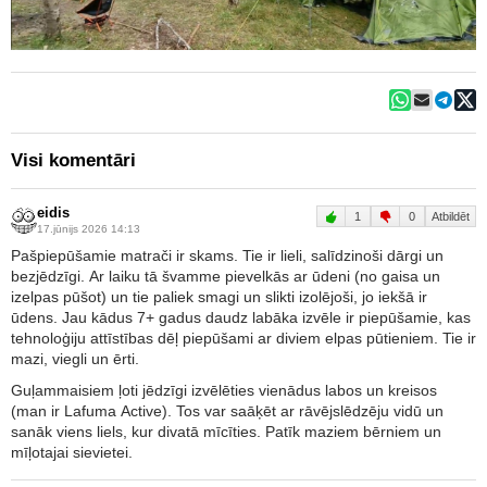
Visi komentāri
eidis
1
0
Atbildēt
17.jūnijs 2026 14:13
Pašpiepūšamie matrači ir skams. Tie ir lieli, salīdzinoši dārgi un
bezjēdzīgi. Ar laiku tā švamme pievelkās ar ūdeni (no gaisa un
izelpas pūšot) un tie paliek smagi un slikti izolējoši, jo iekšā ir
ūdens. Jau kādus 7+ gadus daudz labāka izvēle ir piepūšamie, kas
tehnoloģiju attīstības dēļ piepūšami ar diviem elpas pūtieniem. Tie ir
mazi, viegli un ērti.
Guļammaisiem ļoti jēdzīgi izvēlēties vienādus labos un kreisos
(man ir Lafuma Active). Tos var saāķēt ar rāvējslēdzēju vidū un
sanāk viens liels, kur divatā mīcīties. Patīk maziem bērniem un
mīļotajai sievietei.