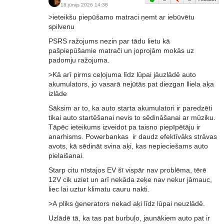
18.jūnijs 2026 14:38
>ieteikšu piepūšamo matraci ņemt ar iebūvētu
spilvenu
PSRS ražojums nezin par tādu lietu kā
pašpiepūšamie matrači un joprojām mokās uz
padomju ražojuma.
>Kā arī pirms ceļojuma līdz lūpai jāuzlādē auto
akumulators, jo vasarā nejūtās pat diezgan lliela aķa
izlāde
Sāksim ar to, ka auto starta akumulatori ir paredzēti
tikai auto startēšanai nevis to sēdināšanai ar mūziku.
Tāpēc ieteikums izveidot pa taisno piepīpētāju ir
anarhisms. Powerbankas ir daudz efektīvāks strāvas
avots, kā sēdināt svina aķi, kas nepieciešams auto
pielaišanai.
Starp citu nīstajos EV šī vispār nav problēma, tērē
12V cik uziet un arī nekāda zeķe nav nekur jāmauc,
liec lai uztur klimatu cauru nakti.
>A pliks ģenerators nekad aķi līdz lūpai neuzlādē.
Uzlādē tā, ka tas pat burbuļo, jaunākiem auto pat ir