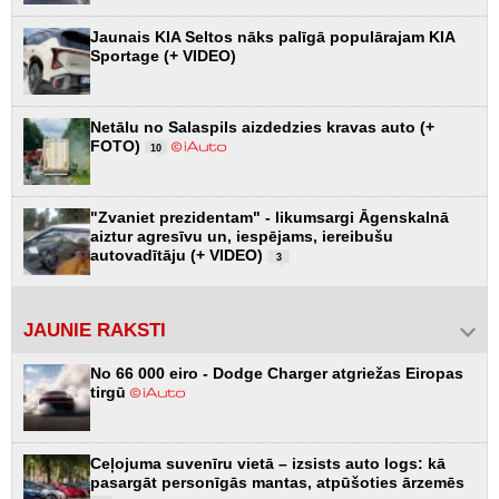
Jaunais KIA Seltos nāks palīgā populārajam KIA
Sportage (+ VIDEO)
Netālu no Salaspils aizdedzies kravas auto (+
FOTO)
10
"Zvaniet prezidentam" - likumsargi Āgenskalnā
aiztur agresīvu un, iespējams, iereibušu
autovadītāju (+ VIDEO)
3
JAUNIE RAKSTI
No 66 000 eiro - Dodge Charger atgriežas Eiropas
tirgū
Ceļojuma suvenīru vietā – izsists auto logs: kā
pasargāt personīgās mantas, atpūšoties ārzemēs