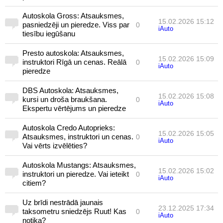
Autoskola Gross: Atsauksmes,
15.02.2026 15:12
pasniedzēji un pieredze. Viss par
0
iAuto
tiesību iegūšanu
Presto autoskola: Atsauksmes,
15.02.2026 15:09
instruktori Rīgā un cenas. Reālā
0
iAuto
pieredze
DBS Autoskola: Atsauksmes,
15.02.2026 15:08
kursi un droša braukšana.
0
iAuto
Ekspertu vērtējums un pieredze
Autoskola Credo Autoprieks:
15.02.2026 15:05
Atsauksmes, instruktori un cenas.
0
iAuto
Vai vērts izvēlēties?
Autoskola Mustangs: Atsauksmes,
15.02.2026 15:02
instruktori un pieredze. Vai ieteikt
0
iAuto
citiem?
Uz brīdi nestrādā jaunais
23.12.2025 17:34
taksometru sniedzējs Ruut! Kas
0
iAuto
notika?