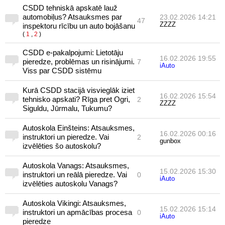
CSDD tehniskā apskatē lauž
automobiļus? Atsauksmes par
23.02.2026 14:21
47
ZZZZ
inspektoru rīcību un auto bojāšanu
(
1
,
2
)
CSDD e-pakalpojumi: Lietotāju
16.02.2026 19:55
pieredze, problēmas un risinājumi.
7
iAuto
Viss par CSDD sistēmu
Kurā CSDD stacijā visvieglāk iziet
16.02.2026 15:54
tehnisko apskati? Rīga pret Ogri,
2
ZZZZ
Siguldu, Jūrmalu, Tukumu?
Autoskola Einšteins: Atsauksmes,
16.02.2026 00:16
instruktori un pieredze. Vai
2
gunbox
izvēlēties šo autoskolu?
Autoskola Vanags: Atsauksmes,
15.02.2026 15:30
instruktori un reālā pieredze. Vai
0
iAuto
izvēlēties autoskolu Vanags?
Autoskola Vikingi: Atsauksmes,
15.02.2026 15:14
instruktori un apmācības procesa
0
iAuto
pieredze