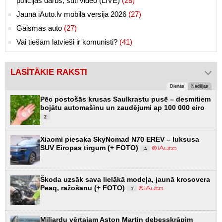
policijas darbs, sūti video (LIVE)
(28)
Jaunā iAuto.lv mobilā versija 2026
(27)
Gaismas auto
(27)
Vai tiešām latvieši ir komunisti?
(41)
LASĪTĀKIE RAKSTI
Dienas
Nedēļas
Pēc postošās krusas Saulkrastu pusē – desmitiem
bojātu automašīnu un zaudējumi ap 100 000 eiro
2
Xiaomi piesaka SkyNomad N70 EREV – luksusa
SUV Eiropas tirgum (+ FOTO)
4
Škoda uzsāk sava lielākā modeļa, jaunā krosovera
Peaq, ražošanu (+ FOTO)
1
Miljardu vērtajam Aston Martin debesskrāpim