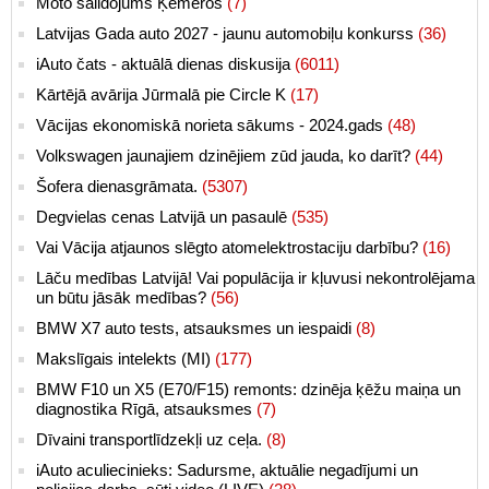
Moto salidojums Ķemeros
(7)
Latvijas Gada auto 2027 - jaunu automobiļu konkurss
(36)
iAuto čats - aktuālā dienas diskusija
(6011)
Kārtējā avārija Jūrmalā pie Circle K
(17)
Vācijas ekonomiskā norieta sākums - 2024.gads
(48)
Volkswagen jaunajiem dzinējiem zūd jauda, ko darīt?
(44)
Šofera dienasgrāmata.
(5307)
Degvielas cenas Latvijā un pasaulē
(535)
Vai Vācija atjaunos slēgto atomelektrostaciju darbību?
(16)
Lāču medības Latvijā! Vai populācija ir kļuvusi nekontrolējama
un būtu jāsāk medības?
(56)
BMW X7 auto tests, atsauksmes un iespaidi
(8)
Makslīgais intelekts (MI)
(177)
BMW F10 un X5 (E70/F15) remonts: dzinēja ķēžu maiņa un
diagnostika Rīgā, atsauksmes
(7)
Dīvaini transportlīdzekļi uz ceļa.
(8)
iAuto aculiecinieks: Sadursme, aktuālie negadījumi un