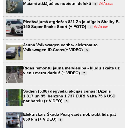
Maiami atklājušies nopietni defekti
5
Piedāvājumā atgriežas 821 Zs jaudīgais Shelby F-
150 Super Snake Sport (+ FOTO)
9
Jaunā Volkswagen cerība- elektroauto
Volkswagen ID.Cross(+ VIDEO)
5
Rīgas remontu jaunā mērvienība - kļūdu skaits uz
vienu metru darbu! (+ VIDEO)
7
Šodien (5.08) degvielai akcijas cenas: Dīzelis
1.817 un 95. benzīns 1.737 EUR! Nafta 75.6 USD
par barelu (+ VIDEO)
9
Elektriskais Škoda Peaq varēs nobraukt līdz pat
650 km (+ VIDEO)
8