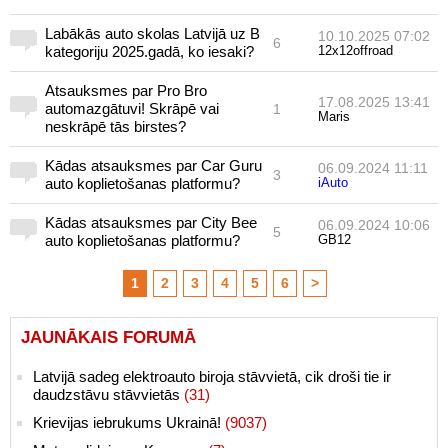
Labākās auto skolas Latvijā uz B
10.10.2025 07:02
6
kategoriju 2025.gadā, ko iesaki?
12x12offroad
Atsauksmes par Pro Bro
17.08.2025 13:41
automazgātuvi! Skrāpē vai
1
Maris
neskrāpē tās birstes?
Kādas atsauksmes par Car Guru
06.09.2024 11:11
3
auto koplietošanas platformu?
iAuto
Kādas atsauksmes par City Bee
06.09.2024 10:06
5
auto koplietošanas platformu?
GB12
1
2
3
4
5
6
>
JAUNĀKAIS FORUMĀ
Latvijā sadeg elektroauto biroja stāvvietā, cik droši tie ir
daudzstāvu stāvvietās
(31)
Krievijas iebrukums Ukrainā!
(9037)