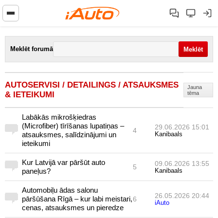
Meklēt forumā
AUTOSERVISI / DETAILINGS / ATSAUKSMES
Jauna
& IETEIKUMI
tēma
Labākās mikrošķiedras
(Microfiber) tīrīšanas lupatiņas –
29.06.2026 15:01
4
atsauksmes, salīdzinājumi un
Kanibaals
ieteikumi
Kur Latvijā var pāršūt auto
09.06.2026 13:55
5
paneļus?
Kanibaals
Automobiļu ādas salonu
26.05.2026 20:44
pāršūšana Rīgā – kur labi meistari,
6
iAuto
cenas, atsauksmes un pieredze