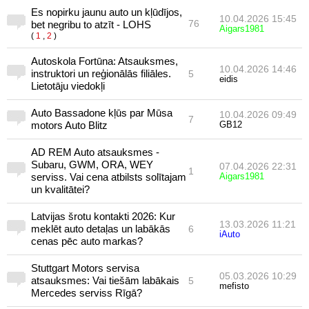
Es nopirku jaunu auto un kļūdījos,
10.04.2026 15:45
76
bet negribu to atzīt - LOHS
Aigars1981
(
1
,
2
)
Autoskola Fortūna: Atsauksmes,
10.04.2026 14:46
instruktori un reģionālās filiāles.
5
eidis
Lietotāju viedokļi
Auto Bassadone kļūs par Mūsa
10.04.2026 09:49
7
motors Auto Blitz
GB12
AD REM Auto atsauksmes -
Subaru, GWM, ORA, WEY
07.04.2026 22:31
1
serviss. Vai cena atbilsts solītajam
Aigars1981
un kvalitātei?
Latvijas šrotu kontakti 2026: Kur
13.03.2026 11:21
meklēt auto detaļas un labākās
6
iAuto
cenas pēc auto markas?
Stuttgart Motors servisa
05.03.2026 10:29
atsauksmes: Vai tiešām labākais
5
mefisto
Mercedes serviss Rīgā?