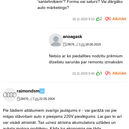
'santehniķiem'? Forma vai saturs? Vai dārgāku
auto mārketings?
2
0
Atbildēt
16.11.2020 9:10
anoagask
3676
1
18.06.2019
Nebūs ar ko piedalīties nodzītu prēmium
dīzelistu sarunās par remontu izmaksām
3
1
Atbildēt
16.11.2020 9:40
raimondsm
8470
7
22.05.2004
Pie šādiem attālumiem svarīgs jautājums ir - vai garāžā vai pie
mājas stāvošam auto ir pieejams 220V pieslēgums. Lai gan to arī
var visādi atrisināt. Tas uzreiz atrisina akumulatora uzlādes un
auksta motora problēmu. Kāda tur ekonomija pie tāda