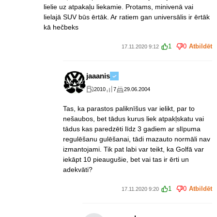
lielie uz atpakaļu liekamie. Protams, minivenā vai
lielajā SUV būs ērtāk. Ar ratiem gan universālis ir ērtāk
kā hečbeks
1
0
Atbildēt
17.11.2020 9:12
jaaanis
2010
7
29.06.2004
Tas, ka parastos paliknīšus var ielikt, par to
nešaubos, bet tādus kurus liek atpakļskatu vai
tādus kas paredzēti līdz 3 gadiem ar slīpuma
regulēšanu gulēšanai, tādi mazauto normāli nav
izmantojami. Tik pat labi var teikt, ka Golfā var
iekāpt 10 pieaugušie, bet vai tas ir ērti un
adekvāti?
1
0
Atbildēt
17.11.2020 9:20