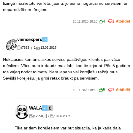
līzingā mazlietotu vai lētu, jaunu, jo esmu nogurusi no servisiem un
neparedzētiem tēriņiem.
4
1
Atbildēt
15.11.2020 18:10
viencexperc
7833
1
13.02.2017
Neklausies komunistiskos servisu pastāvīgos klientus par vācu
mēsliem. Vācu auto ir daudz maz labi, kad tie ir jauni. Pēc 5 gadiem
tos vajag nodot tolmetā. Ņem japāņu vai korejiešu ražojumus.
Sevišķi korejiešu, ja gribi retāk braukt pa servisiem.
5
7
Atbildēt
15.11.2020 18:15
WALA
17550
7
19.06.2002
Tika ar tiem korejiešiem var būt situācija, ka ja kāda daļa