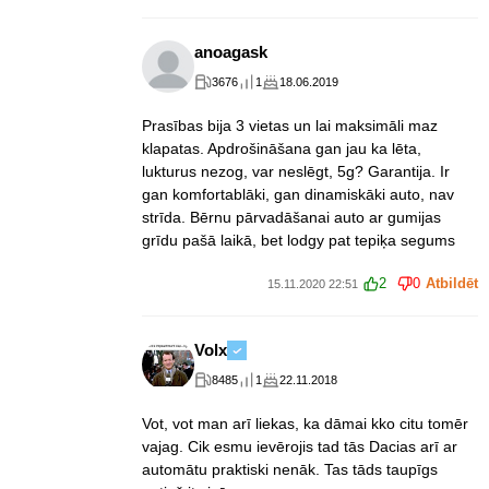
anoagask
3676
1
18.06.2019
Prasības bija 3 vietas un lai maksimāli maz
klapatas. Apdrošināšana gan jau ka lēta,
lukturus nezog, var neslēgt, 5g? Garantija. Ir
gan komfortablāki, gan dinamiskāki auto, nav
strīda. Bērnu pārvadāšanai auto ar gumijas
grīdu pašā laikā, bet lodgy pat tepiķa segums
2
0
Atbildēt
15.11.2020 22:51
Volx
8485
1
22.11.2018
Vot, vot man arī liekas, ka dāmai kko citu tomēr
vajag. Cik esmu ievērojis tad tās Dacias arī ar
automātu praktiski nenāk. Tas tāds taupīgs