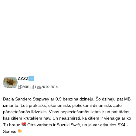
ZZZZ
5081
1
26.02.2014
Dacia Sandero Stepwey ar 0,9 benzīna dzinēju. Šo dzinēju pat MB
izmanto. Ļoti praktisks, ekonomisks pietiekami dinamisks auto
pārvietošanās līdzeklis. Visas nepieciešamās lietas ir un pat tādas,
kas citiem krutākiem nav. Un neaizmirsti, ka citiem ir vienalga ar ko
Tu brauc
Otrs variants ir Suzuki Swift, un ja var atļauties SX4 -
Scross