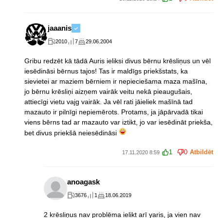
jaaanis
2010
7
29.06.2004
Gribu redzēt kā tādā Auris ieliksi divus bērnu krēsliņus un vēl
iesēdināsi bērnus tajos! Tas ir maldīgs priekšstats, ka
sievietei ar maziem bērniem ir nepieciešama maza mašīna,
jo bērnu krēsliņi aizņem vairāk veitu nekā pieaugušais,
attiecīgi vietu vajg vairāk. Ja vēl rati jāieliek mašīnā tad
mazauto ir pilnīgi nepiemērots. Protams, ja jāpārvadā tikai
viens bērns tad ar mazauto var iztikt, jo var iesēdināt priekša,
bet divus priekšā neiesēdināsi
1
0
Atbildēt
17.11.2020 8:59
anoagask
3676
1
18.06.2019
2 krēsliņus nav problēma ielikt arī yaris, ja vien nav