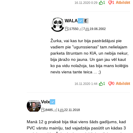
1
1
Atbildēt
16.11.2020 0:29
WALA
17550
7
19.06.2002
Žurka, vai kas tur bija pastrādājusi pie
vadiem pie "ugunssienas" tam.nelielajam
parketa štruntam no KIA, un nebija nekur,
bija jāražo no jauna. Un gan jau vēl kaut
ko pa vidu nolažoja, tas bija mans kolēģis
nevis viena tante teica ... ;)
1
0
Atbildēt
16.11.2020 1:44
Volx
8485
1
22.11.2018
Manā 12 g praksē bija tikai viens šāds gadījums, kad
PVC vārstu mainīju, tad vajadzēja pasūtīt un kādas 3