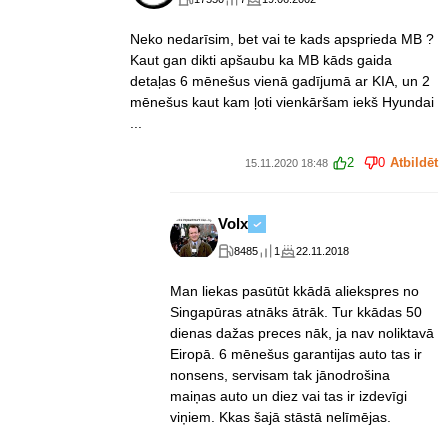
Neko nedarīsim, bet vai te kads apsprieda MB ?
Kaut gan dikti apšaubu ka MB kāds gaida
detaļas 6 mēnešus vienā gadījumā ar KIA, un 2
mēnešus kaut kam ļoti vienkāršam iekš Hyundai
...
2
0
Atbildēt
15.11.2020 18:48
Volx
8485
1
22.11.2018
Man liekas pasūtūt kkādā aliekspres no
Singapūras atnāks ātrāk. Tur kkādas 50
dienas dažas preces nāk, ja nav noliktavā
Eiropā. 6 mēnešus garantijas auto tas ir
nonsens, servisam tak jānodrošina
maiņas auto un diez vai tas ir izdevīgi
viņiem. Kkas šajā stāstā nelīmējas.