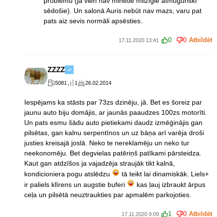
problēmu (ja vien nav minētie milzīgie atmuguriski
sēdošie). Un salonā Auris nebūt nav mazs, varu pat
pats aiz sevis normāli apsēsties.
0
0
Atbildēt
17.11.2020 13:41
ZZZZ
5081
1
26.02.2014
Iespējams ka stāsts par 73zs dzinēju, jā. Bet es šoreiz par
jaunu auto biju domājis, ar jaunās paaudzes 100zs motorīti.
Un pats esmu šādu auto pietiekami daudz izmēģinājis gan
pilsētas, gan kalnu serpentīnos un uz bāņa arī varēja droši
justies kreisajā joslā. Neko te nereklamēju un neko tur
neekonomēju. Bet degvielas patēriņš patīkami pārsteidza.
Kaut gan atdzīšos ja vajadzēja straujāk tikt kalnā,
kondicioniera pogu atslēdzu
tā teikt lai dinamiskāk. Liels+
ir paliels klīrens un augstie buferi
kas ļauj izbraukt ārpus
ceļa un pilsētā neuztraukties par apmalēm parkojoties.
1
0
Atbildēt
17.11.2020 9:09