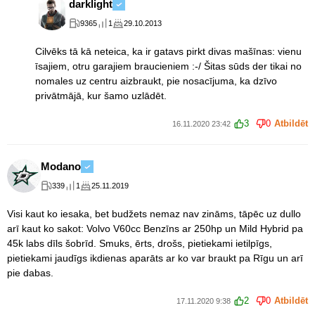
darklight
9365
1
29.10.2013
Cilvēks tā kā neteica, ka ir gatavs pirkt divas mašīnas: vienu
īsajiem, otru garajiem braucieniem :-/ Šitas sūds der tikai no
nomales uz centru aizbraukt, pie nosacījuma, ka dzīvo
privātmājā, kur šamo uzlādēt.
3
0
Atbildēt
16.11.2020 23:42
Modano
339
1
25.11.2019
Visi kaut ko iesaka, bet budžets nemaz nav zināms, tāpēc uz dullo
arī kaut ko sakot: Volvo V60cc Benzīns ar 250hp un Mild Hybrid pa
45k labs dīls šobrīd. Smuks, ērts, drošs, pietiekami ietilpīgs,
pietiekami jaudīgs ikdienas aparāts ar ko var braukt pa Rīgu un arī
pie dabas.
2
0
Atbildēt
17.11.2020 9:38