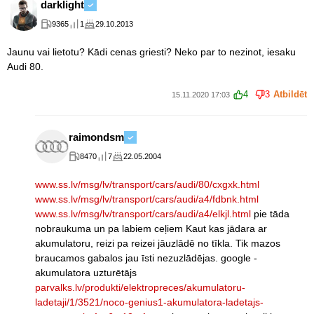
darklight
9365
1
29.10.2013
Jaunu vai lietotu? Kādi cenas griesti? Neko par to nezinot, iesaku
Audi 80.
4
3
Atbildēt
15.11.2020 17:03
raimondsm
8470
7
22.05.2004
www.ss.lv/msg/lv/transport/cars/audi/80/cxgxk.html
www.ss.lv/msg/lv/transport/cars/audi/a4/fdbnk.html
www.ss.lv/msg/lv/transport/cars/audi/a4/elkjl.html
pie tāda
nobraukuma un pa labiem ceļiem Kaut kas jādara ar
akumulatoru, reizi pa reizei jāuzlādē no tīkla. Tik mazos
braucamos gabalos jau īsti nezuzlādējas. google -
akumulatora uzturētājs
parvalks.lv/produkti/elektropreces/akumulatoru-
ladetaji/1/3521/noco-genius1-akumulatora-ladetajs-