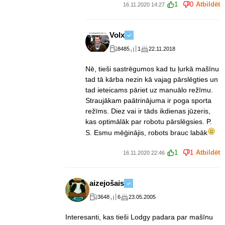
1
0
Atbildēt
16.11.2020 14:27
Volx
8485
1
22.11.2018
Nē, tieši sastrēgumos kad tu ļurkā mašīnu
tad tā kārba nezin kā vajag pārslēgties un
tad ieteicams pāriet uz manuālo režīmu.
Straujākam paātrinājuma ir poga sporta
režīms. Diez vai ir tāds ikdienas jūzeris,
kas optimālāk par robotu pārslēgsies. P.
S. Esmu mēģinājis, robots brauc labāk
1
1
Atbildēt
16.11.2020 22:46
aizejošais
3648
6
23.05.2005
Interesanti, kas tieši Lodgy padara par mašīnu