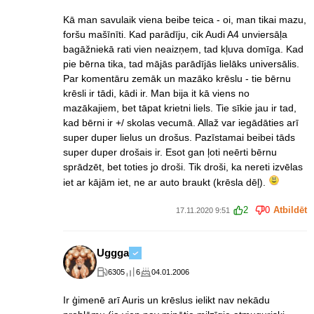
Kā man savulaik viena beibe teica - oi, man tikai mazu,
foršu mašīnīti. Kad parādīju, cik Audi A4 unviersāļa
bagāžniekā rati vien neaizņem, tad kļuva domīga. Kad
pie bērna tika, tad mājās parādījās lielāks universālis.
Par komentāru zemāk un mazāko krēslu - tie bērnu
krēsli ir tādi, kādi ir. Man bija it kā viens no
mazākajiem, bet tāpat krietni liels. Tie sīkie jau ir tad,
kad bērni ir +/ skolas vecumā. Allaž var iegādāties arī
super duper lielus un drošus. Pazīstamai beibei tāds
super duper drošais ir. Esot gan ļoti neērti bērnu
sprādzēt, bet toties jo droši. Tik droši, ka nereti izvēlas
iet ar kājām iet, ne ar auto braukt (krēsla dēļ).
2
0
Atbildēt
17.11.2020 9:51
Uggga
6305
6
04.01.2006
Ir ģimenē arī Auris un krēslus ielikt nav nekādu