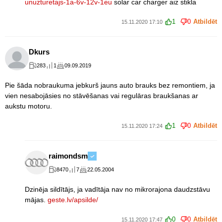
unuzturetajs-1a-6v-12v-1eu
solar car charger aiz stikla
1
0
Atbildēt
15.11.2020 17:10
Dkurs
283
1
09.09.2019
Pie šāda nobraukuma jebkurš jauns auto brauks bez remontiem, ja
vien nesabojāsies no stāvēšanas vai regulāras braukšanas ar
aukstu motoru.
1
0
Atbildēt
15.11.2020 17:24
raimondsm
8470
7
22.05.2004
Dzinēja sildītājs, ja vadītāja nav no mikrorajona daudzstāvu
mājas.
geste.lv/apsilde/
0
0
Atbildēt
15.11.2020 17:47