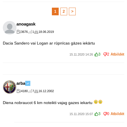
1
2
>
anoagask
3676
1
18.06.2019
Dacia Sandero vai Logan ar rūpnīcas gāzes iekārtu
3
2
Atbildēt
15.11.2020 14:26
arba
4180
7
16.12.2002
Diena nobraucot 6 km noteikti vajag gazes iekartu
3
0
Atbildēt
15.11.2020 15:07