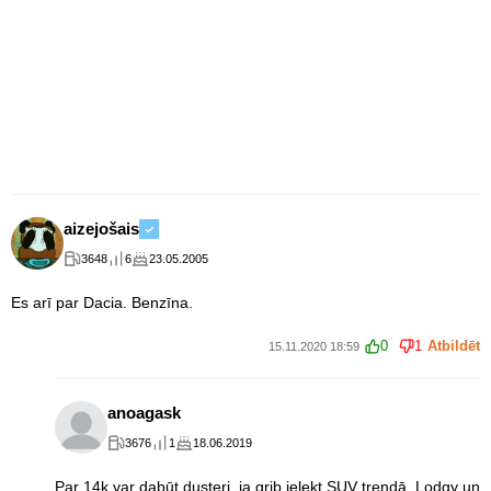
aizejošais
3648
6
23.05.2005
Es arī par Dacia. Benzīna.
0
1
Atbildēt
15.11.2020 18:59
anoagask
3676
1
18.06.2019
Par 14k var dabūt dusteri, ja grib ielekt SUV trendā. Lodgy un