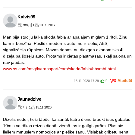
Kalvis99
788
1
13.09.2017
Man bija studiju laikā skoda fabia ar apaļajām miglām 1.4tdi. Zinu
kam ir benzīna. Puslīdz moderns auto, nu ir isofix, ABS,
signalizācija rūpnicas. Mazas riepas, nu diezgan ekonomisks 4l
dīzeļa pa šoseju auto. Protams ir cietas plastmasas, skaļi salonā un
nav jaudas.
www.ss.com/msg/lv/transport/cars/skoda/fabia/bbxmbf.html
2
0
Atbildēt
15.11.2020 17:29
Jaunadzive
7
1
15.11.2020
Dīzelis neder, tieši tāpēc, ka sanāk katru dienu braukt īsus gabalus
10min vairākas reizes dienā, ziemā tas ir galīgi garām. Plus pie
lieliem mīnusiem nomocījos ar piešķelšanu. Vislabāk gribētu ņemt