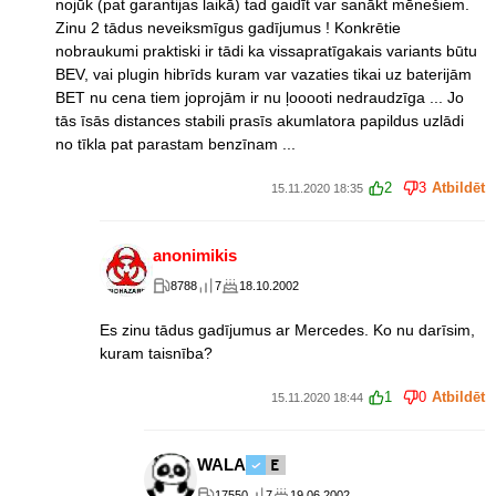
nojūk (pat garantijas laikā) tad gaidīt var sanākt mēnešiem.
Zinu 2 tādus neveiksmīgus gadījumus ! Konkrētie
nobraukumi praktiski ir tādi ka vissapratīgakais variants būtu
BEV, vai plugin hibrīds kuram var vazaties tikai uz baterijām
BET nu cena tiem joprojām ir nu ļooooti nedraudzīga ... Jo
tās īsās distances stabili prasīs akumlatora papildus uzlādi
no tīkla pat parastam benzīnam ...
2
3
Atbildēt
15.11.2020 18:35
anonimikis
8788
7
18.10.2002
Es zinu tādus gadījumus ar Mercedes. Ko nu darīsim,
kuram taisnība?
1
0
Atbildēt
15.11.2020 18:44
WALA
17550
7
19.06.2002