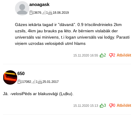
anoagask
3676
1
18.06.2019
Gāzes iekārta tagad ir "dāvanā". 0.9 trīscilindrinieks 2km
uzsils, 4km jau brauks pa lēto. Ar bērniem vislabāk der
universāls vai minivens, t.i logan universāls vai lodgy. Parasti
viņiem uzrodas velosipēdi utml hlams
2
2
Atbildēt
15.11.2020 16:55
650
17082
1
25.01.2017
Jā. -velosiPēds ar blakusvāģi (Ļuļku).
3
0
Atbildēt
15.11.2020 15:13