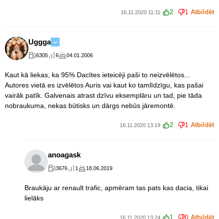
2
1
Atbildēt
16.11.2020 11:11
Uggga
6305
6
04.01.2006
Kaut kā liekas, ka 95% Dacītes ieteicēji paši to neizvēlētos...
Autores vietā es izvēlētos Auris vai kaut ko tamlīdzīgu, kas pašai
vairāk patīk. Galvenais atrast dzīvu eksemplāru un tad, pie tāda
nobraukuma, nekas būtisks un dārgs nebūs jāremontē.
2
1
Atbildēt
16.11.2020 13:19
anoagask
3676
1
18.06.2019
Braukāju ar renault trafic, apmēram tas pats kas dacia, tikai
lielāks
1
0
Atbildēt
16.11.2020 13:24