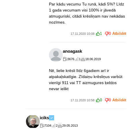
Par kādu vecumu Tu runā, kādi 5%? Līdz
1 gada vecumam visi 100% ir jāvedā
atmuguriski, citādi krēsliņam nav nekādas
nozīmes.
1
0
Atbildēt
17.11.2020 10:08
anoagask
3676
1
18.06.2019
Nē, lielie krēsli līdz 6gadiem arī ir
atpakaļskatīgie. Zīdaiņu krēsliņus varbūt
vienīgi 911 vai TT aizmugures ķebļos
nevar ielikt
0
0
Atbildēt
17.11.2020 10:58
iciks
7104
2
29.05.2013