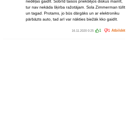
nedēļas gaidīt. Šobrīd taisos priekšējos diskus mainīt,
tur nav nekāda šķirba ražotājam. Sola Zimmerman tūlīt
un tagad. Protams, jo būs dārgāks un ar elektroniku
pārbāzts auto, tad arī var nākties biežāk kko gaidīt.
1
1
Atbildēt
16.11.2020 0:25