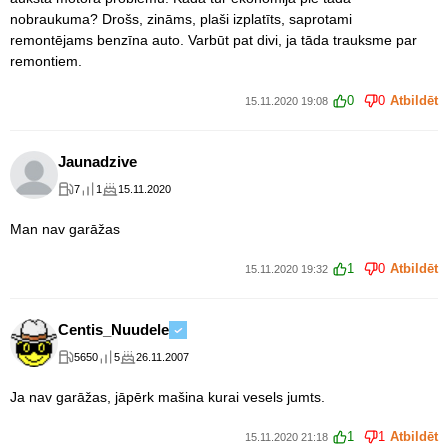
nobraukuma? Drošs, zināms, plaši izplatīts, saprotami
remontējams benzīna auto. Varbūt pat divi, ja tāda trauksme par
remontiem.
0
0
Atbildēt
15.11.2020 19:08
Jaunadzive
7
1
15.11.2020
Man nav garāžas
1
0
Atbildēt
15.11.2020 19:32
Centis_Nuudele
5650
5
26.11.2007
Ja nav garāžas, jāpērk mašina kurai vesels jumts.
1
1
Atbildēt
15.11.2020 21:18