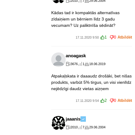
2010
7
29.06.2004
Kādas tad ir kompaktās alternatīvas
zīdaiņiem un bērniem līdz 3 gadu
vecumam? Uz paliktnīša sēdināt?
1
0
Atbildēt
17.11.2020 9:50
anoagask
3676
1
18.06.2019
Atpakaļskata ir daaaudz drošāki, bet nišas
produkts, varbūt 5% tirgus, un visi vienlīdz
nejēdzīgi daudz vietas aizņem
2
0
Atbildēt
17.11.2020 9:54
jaaanis
2010
7
29.06.2004