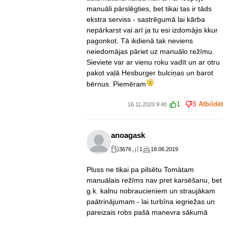
manuāli pārslēgties, bet tikai tas ir tāds
ekstra serviss - sastrēgumā lai kārba
nepārkarst vai arī ja tu esi izdomājis kkur
pagonkot. Tā ikdienā tak neviens
neiedomājas pāriet uz manuālo režīmu.
Sieviete var ar vienu roku vadīt un ar otru
pakot vaļā Hesburger bulciņas un barot
bērnus. Piemēram
1
3
Atbildēt
16.11.2020 9:40
anoagask
3676
1
18.06.2019
Pluss ne tikai pa pilsētu Tomàtam
manuālais režīms nav pret karsēšanu, bet
g.k. kalnu nobraucieniem un straujākam
paātrinājumam - lai turbīna iegriežas un
pareizais robs pašā manevra sākumā