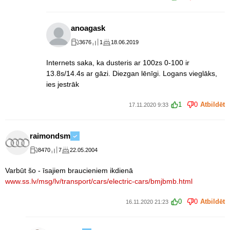
anoagask
3676
1
18.06.2019
Internets saka, ka dusteris ar 100zs 0-100 ir
13.8s/14.4s ar gāzi. Diezgan lēnīgi. Logans vieglāks,
ies jestrāk
1
0
Atbildēt
17.11.2020 9:33
raimondsm
8470
7
22.05.2004
Varbūt šo - īsajiem braucieniem ikdienā
www.ss.lv/msg/lv/transport/cars/electric-cars/bmjbmb.html
0
0
Atbildēt
16.11.2020 21:23