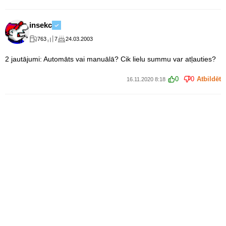
insekc
763
7
24.03.2003
2 jautājumi: Automāts vai manuālā? Cik lielu summu var atļauties?
0
0
Atbildēt
16.11.2020 8:18