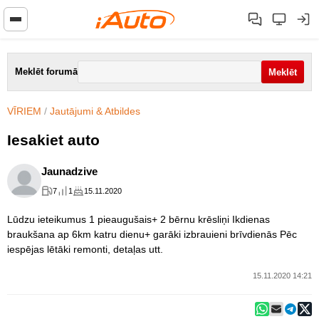
Meklēt forumā
VĪRIEM
/
Jautājumi & Atbildes
Iesakiet auto
Jaunadzive
7
1
15.11.2020
Lūdzu ieteikumus 1 pieaugušais+ 2 bērnu krēsliņi Ikdienas
braukšana ap 6km katru dienu+ garāki izbrauieni brīvdienās Pēc
iespējas lētāki remonti, detaļas utt.
15.11.2020 14:21