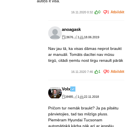
autiņš it visā.
0
1
Atbildēt
16.11.2020 0:32
anoagask
3676
1
18.06.2019
Nav jau tā, ka visas dāmas neprot braukt
ar manuāli. Tomāts dacītei nav mūsu
tirgū, citādi ņemtu nost tirgu renault pārāk
1
0
Atbildēt
16.11.2020 7:46
Volx
8485
1
22.11.2018
Pričom tur nemāk braukt? Ja pa pilsētu
pārvietojies, tad tas milzīgs pluss.
Piemēram Hyundai Tucsonam
automātiskā kārba nāk arī ar iespēju