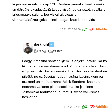
logan universāls būs ap 12k. Dusteris jaunāks, kvalitatīvāks,
un dārgāks ekspluotācijā Lodgy vispār beidz ražot, vecāks un
briesmīgāks salons, bet visvairāk vietas un
vienkāršāks/izturīgāks dzinējs Logan kaut kur pa vidu
2
1
Atbildēt
15.11.2020 20:36
darklight
9365
1
29.10.2013
Lodgy ir mašīna santehniķiem uz objektu braukt, kā ko
tik drausmīgu var dāmai ieteikt? Logan - arī tā ar dievu
uz pusēm. Ar Dusteri savukārt nav itin nekā ko darīt ne
pilsētā, ne uz šosejas. Laba mašīna lauciniekiem pa
granteni un mežu dzenāt. Atliek Sandero, kas būtu
ņemams variants pie nosacījuma, ka jēdziens
"dinamiska braukšana" autorei ir svešs vai vismaz
nesvarīgs.
3
0
Atbildēt
15.11.2020 22:44