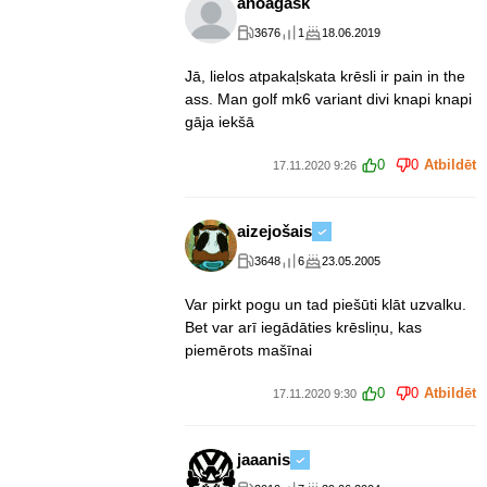
anoagask
3676
1
18.06.2019
Jā, lielos atpakaļskata krēsli ir pain in the
ass. Man golf mk6 variant divi knapi knapi
gāja iekšā
0
0
Atbildēt
17.11.2020 9:26
aizejošais
3648
6
23.05.2005
Var pirkt pogu un tad piešūti klāt uzvalku.
Bet var arī iegādāties krēsliņu, kas
piemērots mašīnai
0
0
Atbildēt
17.11.2020 9:30
jaaanis