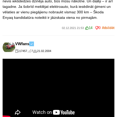
nevis iekšdedzes dzinēja auto, būs mūsu nākotne. Un daļēji – ir arī
tagadne. Ja šobrīd meklējat elektroauto, kurā iesēdināt ģimeni un
vēlaties ar vienu piegājienu nobraukt vismaz 300 km – Škoda
Enyaq kandidatūra noteikti ir jāizskata viena no pirmajām.
14
0
Atbildēt
02.12.2021 21:53
VWfans
17457
7
21.02.2004