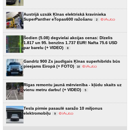
Austrijā uzsāk Ķīnas elektriskā kravinieka
SuperPanther eTopas600 ražošanu
2
Šodien (5.08) degvielai akcijas cenas: Dīzelis
1.817 un 95. benzīns 1.737 EUR! Nafta 75.6 USD
par barelu (+ VIDEO)
8
Gandrīz 900 Zs jaudīgais Ķīnas superhibrīds būs
pieejams Eiropā (+ FOTO)
10
Rīgas remontu jaunā mērvienība - kļūdu skaits uz
vienu metru darbu! (+ VIDEO)
5
Tesla pirmie pasaulē saražo 10 miljonus
elektromobiļu
9