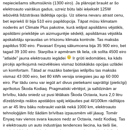
nepieciešams siltumsūknis (1300 eiro). Ja plānojat braukt ar šo
elektroauto vairākus gadus, uzreiz būtu labi ieķeksēt 125W
iebūvētā līdzstrāvas lādētāja opciju. Uz sitiena nevaru atrast cenu,
bet iepriekš šī bija 510 eiro papildopcija. Tāpat mūsu klimatam
noderēs arī Climate Plus pakotne, kurā ietilpst apsildāms vējstikls,
apsildāmi priekšējie un aizmugurējie sēdekļi, apsildāmas vējstikla
apskalotāju sprauslas un trīszonu klimata kontrole. Tas maksās
papildus 930 eiro. Pavasarī Enyaq sākumcena bija 35 900 eiro, bet
tagad 39 100 eiro. Starpība ir apmēram tik liela, cik solīta 4500 eiro
"atlaide" jauna elektroauto iegādei
Ir grūti iedomāties, ka kāds
pircējs aprīkojumā neizvēlēsies vismaz būtiskākās opcijas uzlādei
un komfortam. Tātad ar mazāko baterijas ietilpību tas maksās
vismaz 43 000 eiro, bet 80 kWh versija sniegsies jau ap 60 000
eiro. Par tādu cenu var iegūt arī divus pietiekami saprātīgi (pieticīgi)
aprīkotus Škoda Kodiaq. Pragmatiski vērtējot, ja salīdzinām ar
brīvību, kādu sniedz uz pusi lētākais Škoda Octavia, kura 2,0 litru
dīzeļdzinējs reālos apstākļos spēj iekļauties pat 4l/100km rādītājos
un ar 45 litru bāku nobraukt vairāk nekā 1000 km, elektroauto
tehnoloģijām līdz šādām brīvības izpausmēm vēl jāaug. Tomēr
Enyaq nav vienos svara kausos nedz ar Octavia, nedz Kodiaq. Tas
ir elektroauto un auto industrijas tendences liecina, ka tieši šie,