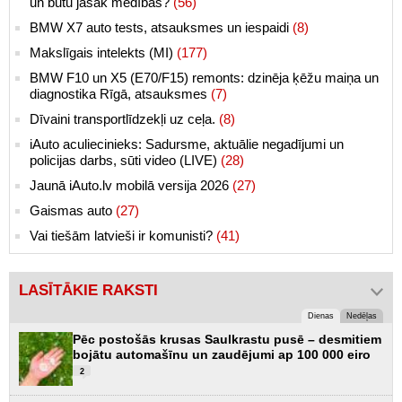
un būtu jāsāk medības?
(56)
BMW X7 auto tests, atsauksmes un iespaidi
(8)
Makslīgais intelekts (MI)
(177)
BMW F10 un X5 (E70/F15) remonts: dzinēja ķēžu maiņa un
diagnostika Rīgā, atsauksmes
(7)
Dīvaini transportlīdzekļi uz ceļa.
(8)
iAuto aculiecinieks: Sadursme, aktuālie negadījumi un
policijas darbs, sūti video (LIVE)
(28)
Jaunā iAuto.lv mobilā versija 2026
(27)
Gaismas auto
(27)
Vai tiešām latvieši ir komunisti?
(41)
LASĪTĀKIE RAKSTI
Dienas
Nedēļas
Pēc postošās krusas Saulkrastu pusē – desmitiem
bojātu automašīnu un zaudējumi ap 100 000 eiro
2