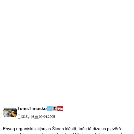
TomsTimosko
313
6
09.04.2005
Enyaq organiski iekļaujas Škoda klāstā, taču tā dizains pievērš