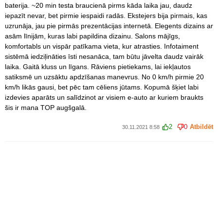
baterija. ~20 min testa braucienā pirms kāda laika jau, daudz
iepazīt nevar, bet pirmie iespaidi radās. Ekstejers bija pirmais, kas
uzrunāja, jau pie pirmās prezentācijas internetā. Elegents dizains ar
asām līnijām, kuras labi papildina dizainu. Salons mājīgs,
komfortabls un vispār patīkama vieta, kur atrasties. Infotaiment
sistēmā iedziļināties īsti nesanāca, tam būtu jāvelta daudz vairāk
laika. Gaitā kluss un līgans. Rāviens pietiekams, lai iekļautos
satiksmē un uzsāktu apdzīšanas manevrus. No 0 km/h pirmie 20
km/h likās gausi, bet pēc tam cēliens jūtams. Kopumā šķiet labi
izdevies aparāts un salīdzinot ar visiem e-auto ar kuriem braukts
šis ir mana TOP augšgalā.
2
0
Atbildēt
30.11.2021 8:58