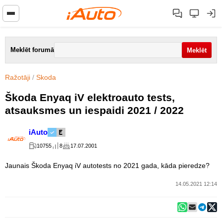
Meklēt forumā
Ražotāji
/
Skoda
Škoda Enyaq iV elektroauto tests,
atsauksmes un iespaidi 2021 / 2022
iAuto
10755
8
17.07.2001
Jaunais Škoda Enyaq iV autotests no 2021 gada, kāda pieredze?
14.05.2021 12:14