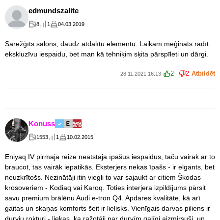
edmundszalite
8
1
04.03.2019
Sarežģīts salons, daudz atdalītu elementu. Laikam mēģināts radīt
ekskluzīvu iespaidu, bet man kā tehniķim sķita pārspīleti un dārgi.
2
2
Atbildēt
28.11.2021 16:13
Konuss
1553
1
10.02.2015
Eniyaq IV pirmajā reizē neatstāja īpašus iespaidus, taču vairāk ar to
braucot, tas vairāk iepatikās. Eksterjers nekas īpašs - ir elgants, bet
neuzkrītošs. Nezinātāji itin viegli to var sajaukt ar citiem Škodas
krosoveriem - Kodiaq vai Karoq. Toties interjera izpildījums pārsit
savu premium brālēnu Audi e-tron Q4. Apdares kvalitāte, kā arī
gaitas un skaņas komforts šeit ir lielisks. Vienīgais darvas piliens ir
durvju rokturi - liekas, ka ražotāji par durvīm galīgi aizmirsuši, un