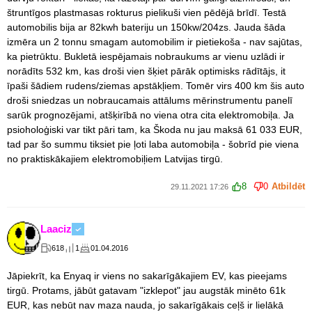
štruntīgos plastmasas rokturus pielikuši vien pēdējā brīdī. Testā
automobilis bija ar 82kwh bateriju un 150kw/204zs. Jauda šāda
izmēra un 2 tonnu smagam automobilim ir pietiekoša - nav sajūtas,
ka pietrūktu. Bukletā iespējamais nobraukums ar vienu uzlādi ir
norādīts 532 km, kas droši vien šķiet pārāk optimisks rādītājs, it
īpaši šādiem rudens/ziemas apstākļiem. Tomēr virs 400 km šis auto
droši sniedzas un nobraucamais attālums mērinstrumentu panelī
sarūk prognozējami, atšķirībā no viena otra cita elektromobiļa. Ja
psioholoģiski var tikt pāri tam, ka Škoda nu jau maksā 61 033 EUR,
tad par šo summu tiksiet pie ļoti laba automobiļa - šobrīd pie viena
no praktiskākajiem elektromobiļiem Latvijas tirgū.
8
0
Atbildēt
29.11.2021 17:26
Laaciz
618
1
01.04.2016
Jāpiekrīt, ka Enyaq ir viens no sakarīgākajiem EV, kas pieejams
tirgū. Protams, jābūt gatavam "izklepot" jau augstāk minēto 61k
EUR, kas nebūt nav maza nauda, jo sakarīgākais ceļš ir lielākā