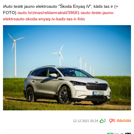
iAuto testē jauno elektroauto "Škoda Enyaq iV", kāds tas ir (+
FOTO)
iauto.lv/zinas/reklamraksti/39681-iauto-teste-jauno-
elektroauto-skoda-enyaq-iv-kads-tas-ir-foto
2
0
Atbildēt
12.12.2021 20:24