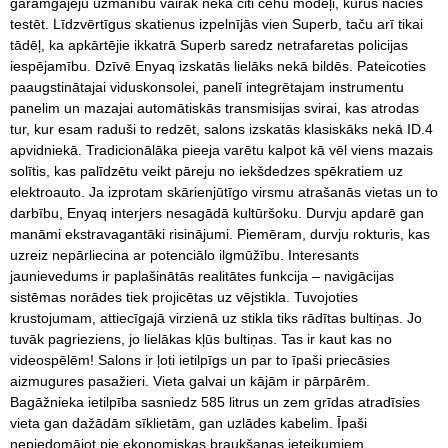
garāmgājēju uzmanību vairāk nekā citi čehu modeļi, kurus nācies
testēt. Līdzvērtīgus skatienus izpelnījās vien Superb, taču arī tikai
tādēļ, ka apkārtējie ikkatrā Superb saredz netrafaretas policijas
iespējamību. Dzīvē Enyaq izskatās lielāks nekā bildēs. Pateicoties
paaugstinātajai viduskonsolei, panelī integrētajam instrumentu
panelim un mazajai automātiskās transmisijas svirai, kas atrodas
tur, kur esam raduši to redzēt, salons izskatās klasiskāks nekā ID.4
apvidniekā. Tradicionālāka pieeja varētu kalpot kā vēl viens mazais
solītis, kas palīdzētu veikt pāreju no iekšdedzes spēkratiem uz
elektroauto. Ja izprotam skārienjūtīgo virsmu atrašanās vietas un to
darbību, Enyaq interjers nesagādā kultūršoku. Durvju apdarē gan
manāmi ekstravagantāki risinājumi. Piemēram, durvju rokturis, kas
uzreiz nepārliecina ar potenciālo ilgmūžību. Interesants
jaunievedums ir paplašinātās realitātes funkcija – navigācijas
sistēmas norādes tiek projicētas uz vējstikla. Tuvojoties
krustojumam, attiecīgajā virzienā uz stikla tiks rādītas bultiņas. Jo
tuvāk pagrieziens, jo lielākas kļūs bultiņas. Tas ir kaut kas no
videospēlēm! Salons ir ļoti ietilpīgs un par to īpaši priecāsies
aizmugures pasažieri. Vieta galvai un kājām ir pārpārēm.
Bagāžnieka ietilpība sasniedz 585 litrus un zem grīdas atradīsies
vieta gan dažādām sīklietām, gan uzlādes kabelim. Īpaši
nepiedomājot pie ekonomiskas braukšanas ieteikumiem,