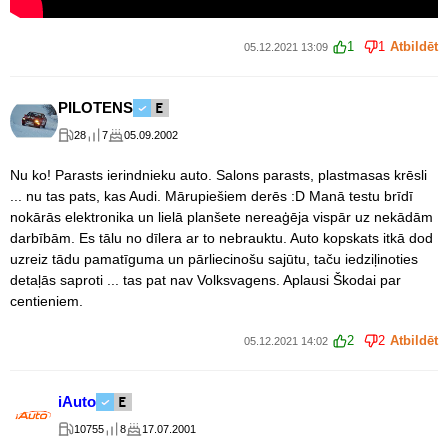
1
1
Atbildēt
05.12.2021 13:09
PILOTENS
28
7
05.09.2002
Nu ko! Parasts ierindnieku auto. Salons parasts, plastmasas krēsli
... nu tas pats, kas Audi. Mārupiešiem derēs :D Manā testu brīdī
nokārās elektronika un lielā planšete nereaģēja vispār uz nekādām
darbībām. Es tālu no dīlera ar to nebrauktu. Auto kopskats itkā dod
uzreiz tādu pamatīguma un pārliecinošu sajūtu, taču iedziļinoties
detaļās saproti ... tas pat nav Volksvagens. Aplausi Škodai par
centieniem.
2
2
Atbildēt
05.12.2021 14:02
iAuto
10755
8
17.07.2001