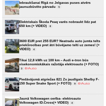
Iebraukšanai Rīgā no Jelgavas puses atvērs
jaunuzbūvēto pārvadu
5
Elektriskais Škoda Peaq varēs nobraukt līdz pat
650 km (+ VIDEO)
8
3600 EUR pret 255 EUR? Neatradu auto jumta telts
priekšrocības pret ātri būvējamo telti uz zemes! (+
VIDEO)
4
Tikai 12,8 kWh uz 100 km – Audi e-tron būs
visekonomiskākais ražotāja elektroauto (+ FOTO)
3
Piedāvājumā atgriežas 821 Zs jaudīgais Shelby F-
150 Super Snake Sport (+ FOTO)
9
Jaunā Volkswagen cerība- elektroauto
Volkswagen ID.Cross(+ VIDEO)
4