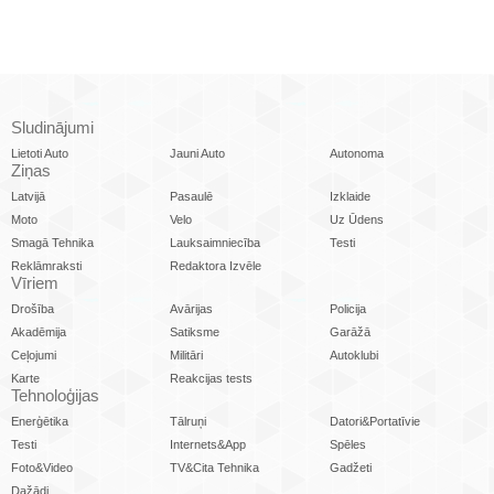
Sludinājumi
Lietoti Auto
Jauni Auto
Autonoma
Ziņas
Latvijā
Pasaulē
Izklaide
Moto
Velo
Uz Ūdens
Smagā Tehnika
Lauksaimniecība
Testi
Reklāmraksti
Redaktora Izvēle
Vīriem
Drošība
Avārijas
Policija
Akadēmija
Satiksme
Garāžā
Ceļojumi
Militāri
Autoklubi
Karte
Reakcijas tests
Tehnoloģijas
Enerģētika
Tālruņi
Datori&Portatīvie
Testi
Internets&App
Spēles
Foto&Video
TV&Cita Tehnika
Gadžeti
Dažādi