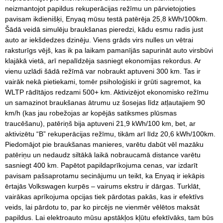
neizmantojot papildus rekuperācijas režīmu un pārvietojoties
pavisam ikdienišķi, Enyaq mūsu testā patērēja 25,8 kWh/100km.
Šādā veidā simulēju braukšanas pieredzi, kādu esmu radis just
auto ar iekšdedzes dzinēju. Viens grāds virs nulles un vētrai
raksturīgs vējš, kas ik pa laikam pamanījās sapurināt auto virsbūvi
klajākā vietā, arī nepalīdzēja sasniegt ekonomijas rekordus. Ar
vienu uzlādi šādā režīmā var nobraukt aptuveni 300 km. Tas ir
vairāk nekā pietiekami, tomēr psiholoģiski ir grūti sagremot, ka
WLTP rādītājos redzami 500+ km. Aktivizējot ekonomisko režīmu
un samazinot braukšanas ātrumu uz šosejas līdz atļautajiem 90
km/h (kas jau robežojas ar kopējās satiksmes plūsmas
traucēšanu), patēriņš bija aptuveni 21,9 kWh/100 km, bet, ar
aktivizētu “B” rekuperācijas režīmu, tikām arī līdz 20,6 kWh/100km.
Piedomājot pie braukšanas manieres, varētu dabūt vēl mazāku
patēriņu un nedaudz siltākā laikā nobraucamā distance varētu
sasniegt 400 km. Papētot papildaprīkojuma cenas, var izdarīt
pavisam pašsaprotamu secinājumu un teikt, ka Enyaq ir iekāpis
ērtajās Volkswagen kurpēs – vairums ekstru ir dārgas. Turklāt,
vairākas aprīkojuma opcijas tiek pārdotas pakās, kas ir efektīvs
veids, lai pārdotu to, par ko pircējs ne vienmēr vēlētos maksāt
papildus. Lai elektroauto mūsu apstākļos kļūtu efektīvāks, tam būs