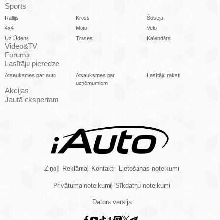
Sports
Rallijs
Kross
Šoseja
4x4
Moto
Velo
Uz Ūdens
Trases
Kalendārs
Video&TV
Forums
Lasītāju pieredze
Atsauksmes par auto
Atsauksmes par
Lasītāju raksti
uzņēmumiem
Akcijas
Jautā ekspertam
Ziņo!
Reklāma
Kontakti
Lietošanas noteikumi
Privātuma noteikumi
Sīkdatņu noteikumi
Datora versija