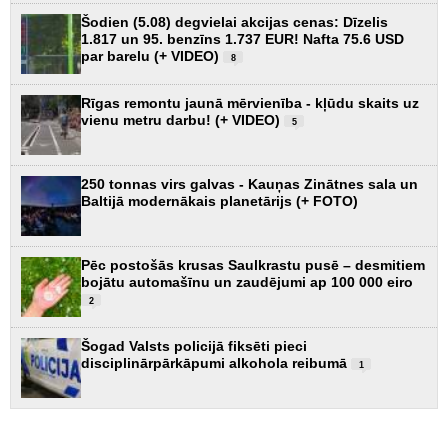
Šodien (5.08) degvielai akcijas cenas: Dīzelis
1.817 un 95. benzīns 1.737 EUR! Nafta 75.6 USD
par barelu (+ VIDEO)
8
Rīgas remontu jaunā mērvienība - kļūdu skaits uz
vienu metru darbu! (+ VIDEO)
5
250 tonnas virs galvas - Kauņas Zinātnes sala un
Baltijā modernākais planetārijs (+ FOTO)
Pēc postošās krusas Saulkrastu pusē – desmitiem
bojātu automašīnu un zaudējumi ap 100 000 eiro
2
Šogad Valsts policijā fiksēti pieci
disciplinārpārkāpumi alkohola reibumā
1