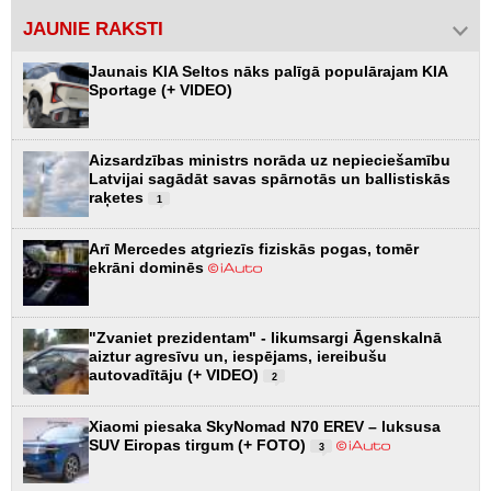
JAUNIE RAKSTI
Jaunais KIA Seltos nāks palīgā populārajam KIA
Sportage (+ VIDEO)
Aizsardzības ministrs norāda uz nepieciešamību
Latvijai sagādāt savas spārnotās un ballistiskās
raķetes
1
Arī Mercedes atgriezīs fiziskās pogas, tomēr
ekrāni dominēs
"Zvaniet prezidentam" - likumsargi Āgenskalnā
aiztur agresīvu un, iespējams, iereibušu
autovadītāju (+ VIDEO)
2
Xiaomi piesaka SkyNomad N70 EREV – luksusa
SUV Eiropas tirgum (+ FOTO)
3