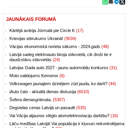
JAUNĀKAIS FORUMĀ
Kārtējā avārija Jūrmalā pie Circle K
(17)
Krievijas iebrukums Ukrainā!
(9034)
Vācijas ekonomiskā norieta sākums - 2024.gads
(48)
Latvijā sadeg elektroauto biroja stāvvietā, cik droši tie ir
daudzstāvu stāvvietās
(24)
Latvijas Gada auto 2027 - jaunu automobiļu konkurss
(31)
Moto salidojums Ķemeros
(6)
Volkswagen jaunajiem dzinējiem zūd jauda, ko darīt?
(44)
iAuto čats - aktuālā dienas diskusija
(6010)
Šofera dienasgrāmata.
(5307)
Degvielas cenas Latvijā un pasaulē
(535)
Vai Vācija atjaunos slēgto atomelektrostaciju darbību?
(16)
Lāču medības Latvijā! Vai populācija ir kļuvusi nekontrolējama