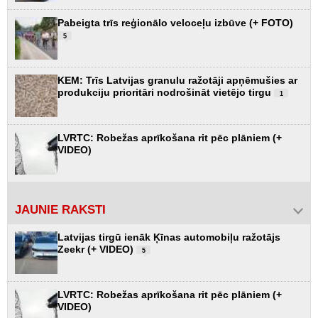
Pabeigta trīs reģionālo veloceļu izbūve (+ FOTO)
5
KEM: Trīs Latvijas granulu ražotāji apņēmušies ar
produkciju prioritāri nodrošināt vietējo tirgu
1
LVRTC: Robežas aprīkošana rit pēc plāniem (+
VIDEO)
JAUNIE RAKSTI
Latvijas tirgū ienāk Ķīnas automobiļu ražotājs
Zeekr (+ VIDEO)
5
LVRTC: Robežas aprīkošana rit pēc plāniem (+
VIDEO)