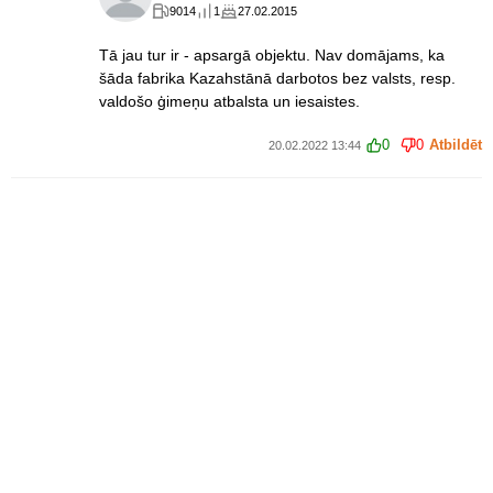
9014
1
27.02.2015
Tā jau tur ir - apsargā objektu. Nav domājams, ka
šāda fabrika Kazahstānā darbotos bez valsts, resp.
valdošo ģimeņu atbalsta un iesaistes.
0
0
Atbildēt
20.02.2022 13:44