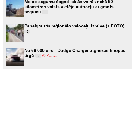
Melno segumu šogad ieklās vairāk nekā 50
kilometros valsts vietējo autoceļu ar grants
segumu
5
Pabeigta trīs reģionālo veloceļu izbūve (+ FOTO)
5
No 66 000 eiro - Dodge Charger atgriežas Eiropas
tirgū
2