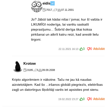
eidis
7017
7
07.11.2001
Jo? Jābūt tak kādai nišai / jomai, kur šī valūta ir
LIKUMĪGI noderīga, lai varētu saskatīt
pieprasījumu... Šobrīd derīga tikai koksa
pirkšanai un atkrīt katru reizi, kad arestē lielu
tirgoni.
3
0
Atbildēt
22.11.2021 16:13
Krotow
3185
5
09.09.2008
Kripto algoritmiem ir nākotne. Taču ne jau kā naudas
aizvietotājiem. Kad šo ...iršanos globāli piegriezīs, elektrības
zagļi un datortirgus šķobītāji varēs iet apsisties pret sienu.
0
0
Atbildēt
19.02.2022 23:27