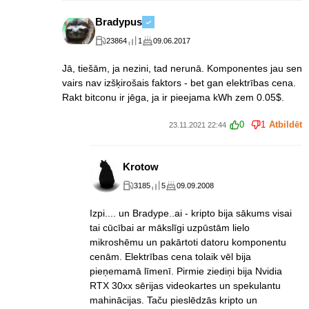
Bradypus
23864
1
09.06.2017
Jā, tiešām, ja nezini, tad nerunā. Komponentes jau sen
vairs nav izšķirošais faktors - bet gan elektrības cena.
Rakt bitconu ir jēga, ja ir pieejama kWh zem 0.05$.
0
1
Atbildēt
23.11.2021 22:44
Krotow
3185
5
09.09.2008
Izpi.... un Bradype..ai - kripto bija sākums visai
tai cūcībai ar mākslīgi uzpūstām lielo
mikroshēmu un pakārtoti datoru komponentu
cenām. Elektrības cena tolaik vēl bija
pieņemamā līmenī. Pirmie ziediņi bija Nvidia
RTX 30xx sērijas videokartes un spekulantu
mahinācijas. Taču pieslēdzās kripto un