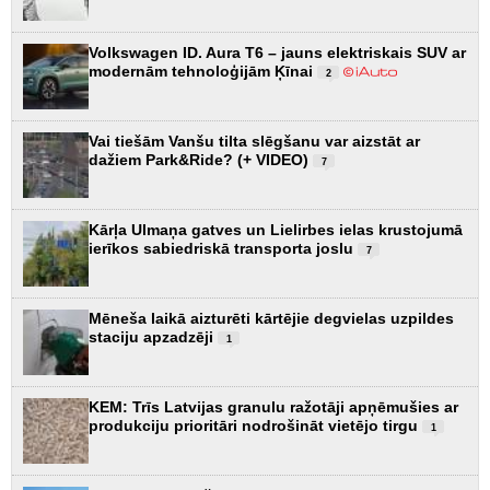
Volkswagen ID. Aura T6 – jauns elektriskais SUV ar
modernām tehnoloģijām Ķīnai
2
Vai tiešām Vanšu tilta slēgšanu var aizstāt ar
dažiem Park&Ride? (+ VIDEO)
7
Kārļa Ulmaņa gatves un Lielirbes ielas krustojumā
ierīkos sabiedriskā transporta joslu
7
Mēneša laikā aizturēti kārtējie degvielas uzpildes
staciju apzadzēji
1
KEM: Trīs Latvijas granulu ražotāji apņēmušies ar
produkciju prioritāri nodrošināt vietējo tirgu
1