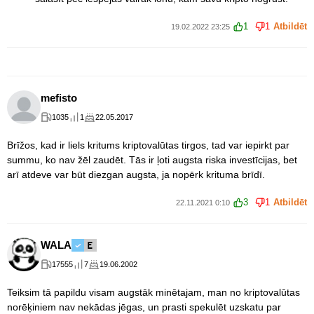
1
1
Atbildēt
19.02.2022 23:25
mefisto
1035
1
22.05.2017
Brīžos, kad ir liels kritums kriptovalūtas tirgos, tad var iepirkt par
summu, ko nav žēl zaudēt. Tās ir ļoti augsta riska investīcijas, bet
arī atdeve var būt diezgan augsta, ja nopērk krituma brīdī.
3
1
Atbildēt
22.11.2021 0:10
WALA
17555
7
19.06.2002
Teiksim tā papildu visam augstāk minētajam, man no kriptovalūtas
norēķiniem nav nekādas jēgas, un prasti spekulēt uzskatu par