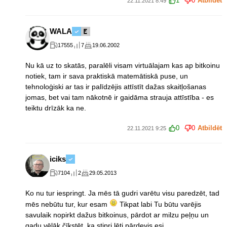
1
0
Atbildēt
22.11.2021 8:49
WALA
17555
7
19.06.2002
Nu kā uz to skatās, paralēli visam virtuālajam kas ap bitkoinu
notiek, tam ir sava praktiskā matemātiskā puse, un
tehnoloģiski ar tas ir palīdzējis attīstīt dažas skaitļošanas
jomas, bet vai tam nākotnē ir gaidāma strauja attīstība - es
teiktu drīzāk ka ne.
0
0
Atbildēt
22.11.2021 9:25
iciks
7104
2
29.05.2013
Ko nu tur iespringt. Ja mēs tā gudri varētu visu paredzēt, tad
mēs nebūtu tur, kur esam
Tikpat labi Tu būtu varējis
savulaik nopirkt dažus bitkoinus, pārdot ar milzu peļņu un
gadu vēlāk čīkstēt, ka stipri lēti pārdevis esi...