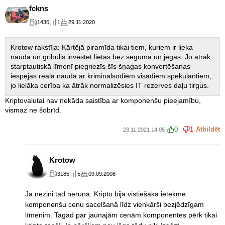
fckns
1436
1
29.11.2020
Krotow rakstīja: Kārtējā piramīda tikai tiem, kuriem ir lieka
nauda un gribulis investēt lietās bez seguma un jēgas. Jo ātrāk
starptautiskā līmenī piegriezīs šīs šņagas konvertēšanas
iespējas reālā naudā ar kriminālsodiem visādiem spekulantiem,
jo lielāka cerība ka ātrāk normalizēsies IT rezerves daļu tirgus.
Kriptovalutai nav nekāda saistība ar komponenšu pieejamību,
vismaz ne šobrīd.
0
1
Atbildēt
23.11.2021 14:05
Krotow
3185
5
09.09.2008
Ja nezini tad nerunā. Kripto bija vistiešākā ietekme
komponenšu cenu sacelšanā līdz vienkārši bezjēdzīgam
līmenim. Tagad par jaunajām cenām komponentes pērk tikai