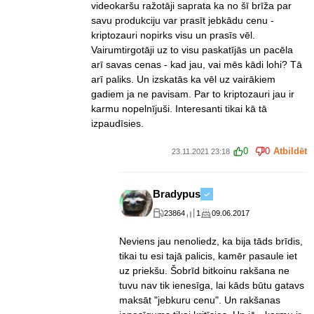
videokaršu ražotāji saprata ka no šī brīža par
savu produkciju var prasīt jebkādu cenu -
kriptozauri nopirks visu un prasīs vēl.
Vairumtirgotāji uz to visu paskatījās un pacēla
arī savas cenas - kad jau, vai mēs kādi lohi? Tā
arī paliks. Un izskatās ka vēl uz vairākiem
gadiem ja ne pavisam. Par to kriptozauri jau ir
karmu nopelnījuši. Interesanti tikai kā tā
izpaudīsies.
0
0
Atbildēt
23.11.2021 23:18
Bradypus
23864
1
09.06.2017
Neviens jau nenoliedz, ka bija tāds brīdis,
tikai tu esi tajā palicis, kamēr pasaule iet
uz priekšu. Šobrīd bitkoinu rakšana ne
tuvu nav tik ienesīga, lai kāds būtu gatavs
maksāt "jebkuru cenu". Un rakšanas