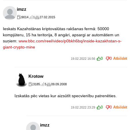
imzz
9014
1
27.02.2015
Ieskats Kazahstānas kriptovalūtas rakšanas fermā: 50000
kompjūteru, 15 ha teritorija, 8 angāri, apsargi ar automātiem un
suņiem:
www.bbc.com/reel/video/p0bkh6bq/inside-kazakhstan-s-
giant-crypto-mine
0
0
Atbildēt
19.02.2022 16:56
Krotow
3185
5
09.09.2008
Izskatās pēc vietas kur aizsūtīt specvienību patrenēties.
0
0
Atbildēt
19.02.2022 23:29
imzz