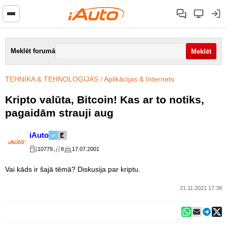
Meklēt forumā
TEHNIKA & TEHNOLOĢIJAS
/
Aplikācijas & Internets
Kripto valūta, Bitcoin! Kas ar to notiks,
pagaidām strauji aug
iAuto
10779
8
17.07.2001
Vai kāds ir šajā tēmā? Diskusija par kriptu.
21.11.2021 17:38