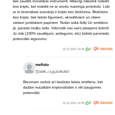
tiek zaudēti monetārie instrumenti. Attiecīgi nākotnē noteikti
būs kripto, bet noteikti ne ar esošo maininga protokolu. Līdz
ar to ticamākais scenārijs ir kripto bez blokčeina. Blokčeins
bez kripto, tiek lietots līgumiem, akreditīviem un citiem
cietiem juridiskiem papīriem. Notāri sūkā īkšķi Un smēliens
jā: parasts muļķu zelts. Vidzrīzāk nav vairs pieejams šobrīd.
Jo riski (100% zaudējumi, aizliegums, etc) būtiski parsniedz
potenciālo ieguvumu.
4
0
Atbildēt
22.11.2021 13:29
mefisto
1035
1
22.05.2017
Bitcoinam varbūt arī beidzies lielais smēliens, bet
dažām mazākām kriptovalūtām ir vēl izaugsmes
potenciāls.
0
0
Atbildēt
22.11.2021 14:39