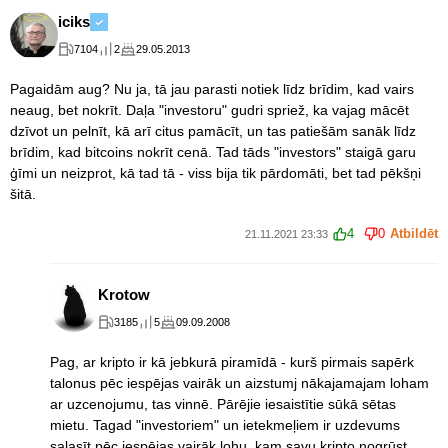
iciks
7104
2
29.05.2013
Pagaidām aug? Nu ja, tā jau parasti notiek līdz brīdim, kad vairs
neaug, bet nokrīt. Daļa "investoru" gudri spriež, ka vajag mācēt
dzīvot un pelnīt, kā arī citus pamācīt, un tas patiešām sanāk līdz
brīdim, kad bitcoins nokrīt cenā. Tad tāds "investors" staigā garu
ģīmi un neizprot, kā tad tā - viss bija tik pārdomāti, bet tad pēkšņi
šitā.
4
0
Atbildēt
21.11.2021 23:33
Krotow
3185
5
09.09.2008
Pag, ar kripto ir kā jebkurā piramīdā - kurš pirmais sapērk
talonus pēc iespējas vairāk un aizstumj nākajamajam loham
ar uzcenojumu, tas vinnē. Pārējie iesaistītie sūkā sētas
mietu. Tagad "investoriem" un ietekmeļiem ir uzdevums
salasīt pēc iespējas vairāk lohu, kam savu kripto nogrūst.