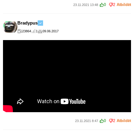
0
2
Atbildēt
23.11.2021 13:48
Bradypus
23864
1
09.06.2017
0
2
Atbildēt
23.11.2021 8:47