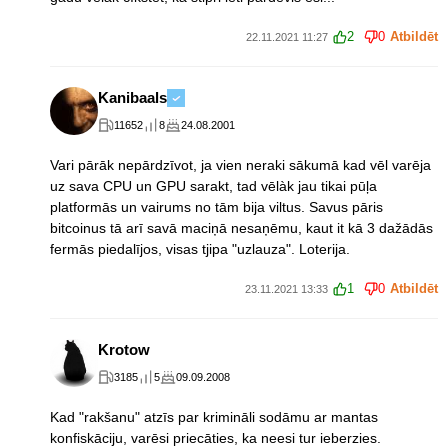
2
0
Atbildēt
22.11.2021 11:27
Kanibaals
11652
8
24.08.2001
Vari pārāk nepārdzīvot, ja vien neraki sākumā kad vēl varēja
uz sava CPU un GPU sarakt, tad vēlàk jau tikai pūļa
platformās un vairums no tām bija viltus. Savus pāris
bitcoinus tā arī savā maciņā nesaņēmu, kaut it kā 3 dažādās
fermās piedalījos, visas tjipa "uzlauza". Loterija.
1
0
Atbildēt
23.11.2021 13:33
Krotow
3185
5
09.09.2008
Kad "rakšanu" atzīs par krimināli sodāmu ar mantas
konfiskāciju, varēsi priecāties, ka neesi tur ieberzies.