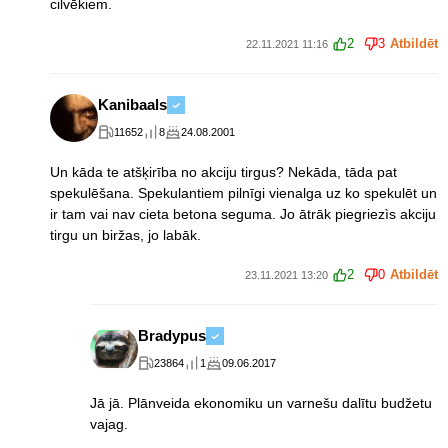
cilvēkiem.
2
3
Atbildēt
22.11.2021 11:16
Kanibaals
11652
8
24.08.2001
Un kāda te atšķirība no akciju tirgus? Nekāda, tāda pat
spekulēšana. Spekulantiem pilnīgi vienalga uz ko spekulēt un
ir tam vai nav cieta betona seguma. Jo ātrāk piegriezìs akciju
tirgu un biržas, jo labāk.
2
0
Atbildēt
23.11.2021 13:20
Bradypus
23864
1
09.06.2017
Jā jā. Plānveida ekonomiku un varnešu dalītu budžetu
vajag.