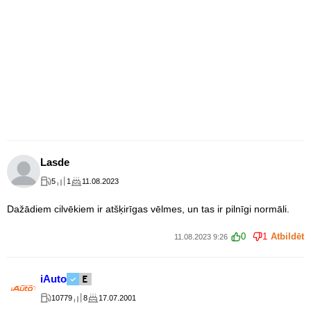
Lasde
5
1
11.08.2023
Dažādiem cilvēkiem ir atšķirīgas vēlmes, un tas ir pilnīgi normāli.
0
1
Atbildēt
11.08.2023 9:26
iAuto
10779
8
17.07.2001