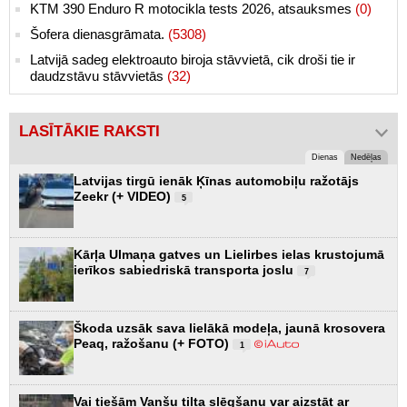
KTM 390 Enduro R motocikla tests 2026, atsauksmes
(0)
Šofera dienasgrāmata.
(5308)
Latvijā sadeg elektroauto biroja stāvvietā, cik droši tie ir
daudzstāvu stāvvietās
(32)
LASĪTĀKIE RAKSTI
Dienas
Nedēļas
Latvijas tirgū ienāk Ķīnas automobiļu ražotājs
Zeekr (+ VIDEO)
5
Kārļa Ulmaņa gatves un Lielirbes ielas krustojumā
ierīkos sabiedriskā transporta joslu
7
Škoda uzsāk sava lielākā modeļa, jaunā krosovera
Peaq, ražošanu (+ FOTO)
1
Vai tiešām Vanšu tilta slēgšanu var aizstāt ar