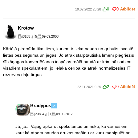
0
0
Atbildēt
19.02.2022 23:28
Krotow
3185
5
09.09.2008
Kārtējā piramīda tikai tiem, kuriem ir lieka nauda un gribulis investēt
lietās bez seguma un jēgas. Jo ātrāk starptautiskā līmenī piegriezīs
šīs šņagas konvertēšanas iespējas reālā naudā ar kriminālsodiem
visādiem spekulantiem, jo lielāka cerība ka ātrāk normalizēsies IT
rezerves daļu tirgus.
2
0
Atbildēt
22.11.2021 9:25
Bradypus
23864
1
09.06.2017
Jā, jā... Vajag apkarot spekulantus un risku, ka varnešiem
kaut kā atņem naudas drukas mašīnu ar kuru manipulēt ar