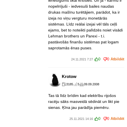
ienesīgums tikai kritīsies. Un jā - karmu ir
nopelnījuši - iedvesuši bailes naudas
drukas mašīnu turētājiem, parādot, ka ir
izeja no viņu vergturu monetārās
sistēmas. Līdz reālai izejai vēl tāls ceļš
ejams, bet to noteikti palīdzēs noiet visādi
Lehman brothers un Parexi - t.i.
pastāvošās finanšu sistēmas pat logam
saprotamās ēnas puses.
0
0
Atbildēt
24.11.2021 7:27
Krotow
3185
5
09.09.2008
Tas tā līdz brīdim kad elektrību rijošos
racēju sāks masveidā sēdināt un likt pie
sienas. Ķīna jau parādīja piemēru.
0
0
Atbildēt
25.11.2021 14:16