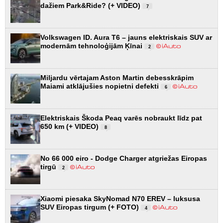
dažiem Park&Ride? (+ VIDEO)
7
Volkswagen ID. Aura T6 – jauns elektriskais SUV ar
modernām tehnoloģijām Ķīnai
2
Miljardu vērtajam Aston Martin debesskrāpim
Maiami atklājušies nopietni defekti
6
Elektriskais Škoda Peaq varēs nobraukt līdz pat
650 km (+ VIDEO)
8
No 66 000 eiro - Dodge Charger atgriežas Eiropas
tirgū
2
Xiaomi piesaka SkyNomad N70 EREV – luksusa
SUV Eiropas tirgum (+ FOTO)
4