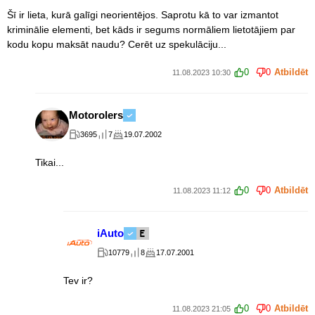
Šī ir lieta, kurā galīgi neorientējos. Saprotu kā to var izmantot
kriminālie elementi, bet kāds ir segums normāliem lietotājiem par
kodu kopu maksāt naudu? Cerēt uz spekulāciju...
0
0
Atbildēt
11.08.2023 10:30
Motorolers
3695
7
19.07.2002
Tikai...
0
0
Atbildēt
11.08.2023 11:12
iAuto
10779
8
17.07.2001
Tev ir?
0
0
Atbildēt
11.08.2023 21:05