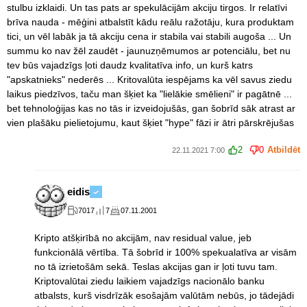
stulbu izklaidi. Un tas pats ar spekulācijām akciju tirgos. Ir relatīvi
brīva nauda - mēģini atbalstīt kādu reālu ražotāju, kura produktam
tici, un vēl labāk ja tā akciju cena ir stabila vai stabili augoša ... Un
summu ko nav žēl zaudēt - jaunuzņēmumos ar potenciālu, bet nu
tev būs vajadzīgs ļoti daudz kvalitatīva info, un kurš katrs
"apskatnieks" nederēs ... Kritovalūta iespējams ka vēl savus ziedu
laikus piedzīvos, taču man šķiet ka "lielākie smēlieni" ir pagātnē ...
bet tehnoloģijas kas no tās ir izveidojušās, gan šobrīd sāk atrast ar
vien plašāku pielietojumu, kaut šķiet "hype" fāzi ir ātri pārskrējušas
2
0
Atbildēt
22.11.2021 7:00
eidis
7017
7
07.11.2001
Kripto atšķirībā no akcijām, nav residual value, jeb
funkcionālā vērtība. Tā šobrīd ir 100% spekualatīva ar visām
no tā izrietošām sekā. Teslas akcijas gan ir ļoti tuvu tam.
Kriptovalūtai ziedu laikiem vajadzīgs nacionālo banku
atbalsts, kurš visdrīzāk esošajām valūtām nebūs, jo tādejādi