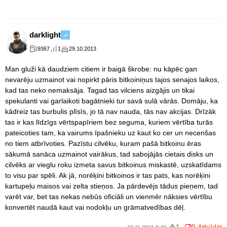
darklight
9367
1
29.10.2013
Man gluži kā daudziem citiem ir baigā škrobe: nu kāpēc gan
nevarēju uzmainot vai nopirkt pāris bitkoiniņus tajos senajos laikos,
kad tas neko nemaksāja. Tagad tas vilciens aizgājis un tikai
spekulanti vai garlaikoti bagātnieki tur savā sulā vārās. Domāju, ka
kādreiz tas burbulis plīsīs, jo tā nav nauda, tās nav akcijas. Drīzāk
tas ir kas līdzīgs vērtspapīriem bez seguma, kuriem vērtība turās
pateicoties tam, ka vairums īpašnieku uz kaut ko cer un necenšas
no tiem atbrīvoties. Pazīstu cilvēku, kuram pašā bitkoinu ēras
sākumā sanāca uzmainot vairākus, tad sabojājās cietais disks un
cilvēks ar vieglu roku izmeta savus bitkoinus miskastē, uzskatīdams
to visu par spēli. Ak jā, norēķini bitkoinos ir tas pats, kas norēķini
kartupeļu maisos vai zelta stieņos. Ja pārdevējs tādus pieņem, tad
varēt var, bet tas nekas nebūs oficiāli un vienmēr nāksies vērtību
konvertēt naudā kaut vai nodokļu un grāmatvedības dēļ.