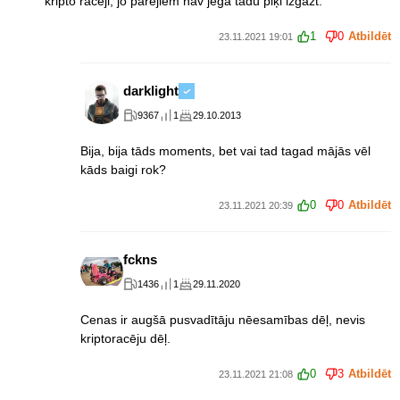
kripto racēji, jo pārējiem nav jēga tādu piķi izgāzt.
1
0
Atbildēt
23.11.2021 19:01
darklight
9367
1
29.10.2013
Bija, bija tāds moments, bet vai tad tagad mājās vēl
kāds baigi rok?
0
0
Atbildēt
23.11.2021 20:39
fckns
1436
1
29.11.2020
Cenas ir augšā pusvadītāju nēesamības dēļ, nevis
kriptoracēju dēļ.
0
3
Atbildēt
23.11.2021 21:08