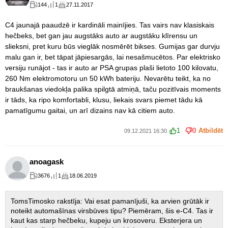
144
1
27.11.2017
C4 jaunajā paaudzē ir kardināli mainījies. Tas vairs nav klasiskais
hečbeks, bet gan jau augstāks auto ar augstāku klīrensu un
slieksni, pret kuru būs vieglāk nosmērēt bikses. Gumijas gar durvju
malu gan ir, bet tāpat jāpiesargās, lai nesašmucētos. Par elektrisko
versiju runājot - tas ir auto ar PSA grupas plaši lietoto 100 kilovatu,
260 Nm elektromotoru un 50 kWh bateriju. Nevarētu teikt, ka no
braukšanas viedokļa palika spilgtā atmiņā, taču pozitīvais moments
ir tāds, ka ripo komfortabli, klusu, liekais svars piemet tādu kā
pamatīgumu gaitai, un arī dizains nav kā citiem auto.
1
0
Atbildēt
09.12.2021 16:30
anoagask
3676
1
18.06.2019
TomsTimosko rakstīja: Vai esat pamanījuši, ka arvien grūtāk ir
noteikt automašīnas virsbūves tipu? Piemēram, šis e-C4. Tas ir
kaut kas starp hečbeku, kupeju un krosoveru. Eksterjera un