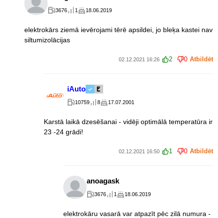
3676
1
18.06.2019
elektrokārs ziemā ievērojami tērē apsildei, jo bleķa kastei nav
siltumizolācijas
2
0
Atbildēt
02.12.2021 16:26
iAuto
10759
8
17.07.2001
Karstā laikā dzesēšanai - vidēji optimālā temperatūra ir
23 -24 grādi!
1
0
Atbildēt
02.12.2021 16:50
anoagask
3676
1
18.06.2019
elektrokāru vasarā var atpazīt pēc zilā numura -