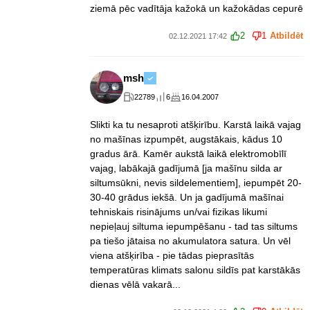
ziemā pēc vadītāja kažokā un kažokādas cepurē
2
1
Atbildēt
02.12.2021 17:42
msh
22789
6
16.04.2007
Slikti ka tu nesaproti atšķirību. Karstā laikā vajag
no mašīnas izpumpēt, augstākais, kādus 10
gradus ārā. Kamēr aukstā laikā elektromobīlī
vajag, labākajā gadījumā [ja mašīnu silda ar
siltumsūkni, nevis sildelementiem], iepumpēt 20-
30-40 grādus iekšā. Un ja gadījumā mašīnai
tehniskais risinājums un/vai fizikas likumi
nepieļauj siltuma iepumpēšanu - tad tas siltums
pa tiešo jātaisa no akumulatora satura. Un vēl
viena atšķirība - pie tādas pieprasītās
temperatūras klimats salonu sildīs pat karstākās
dienas vēlā vakarā...