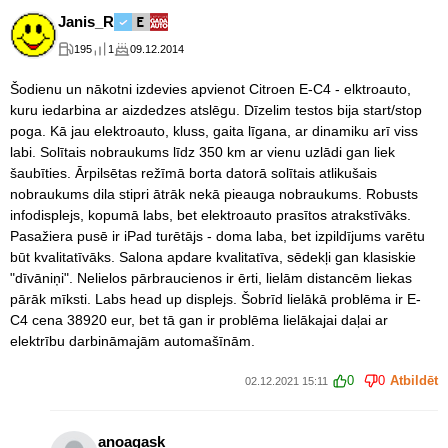
Janis_R
195
1
09.12.2014
Šodienu un nākotni izdevies apvienot Citroen E-C4 - elktroauto,
kuru iedarbina ar aizdedzes atslēgu. Dīzelim testos bija start/stop
poga. Kā jau elektroauto, kluss, gaita līgana, ar dinamiku arī viss
labi. Solītais nobraukums līdz 350 km ar vienu uzlādi gan liek
šaubīties. Ārpilsētas režīmā borta datorā solītais atlikušais
nobraukums dila stipri ātrāk nekā pieauga nobraukums. Robusts
infodisplejs, kopumā labs, bet elektroauto prasītos atrakstīvāks.
Pasažiera pusē ir iPad turētājs - doma laba, bet izpildījums varētu
būt kvalitatīvāks. Salona apdare kvalitatīva, sēdekļi gan klasiskie
"dīvāniņi". Nelielos pārbraucienos ir ērti, lielām distancēm liekas
pārāk mīksti. Labs head up displejs. Šobrīd lielākā problēma ir E-
C4 cena 38920 eur, bet tā gan ir problēma lielākajai daļai ar
elektrību darbināmajām automašīnām.
0
0
Atbildēt
02.12.2021 15:11
anoagask