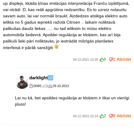
up displejs, kkāda ķīnas imitācijas interpretācija Franču izpildījumā,
vai otrādi :D, kas reāli apgrūtina redzamību. Es to uzreiz nolauztu
savam auto, lai var normāli braukt. Aizdedzes atslēga elektro auto
ielikta no 5 gadus iepriekš ražotā Citroen .. laikam noliktavā
palikušas daudz liekas ..... nu tad ieliksim to mūsu elektro
automobīļa šedevrā. Apsildei regulācija ar kloķiem, kas arī bija
palikuši lieki pāri noliktavās, jo iestrādāt milzīgās planšetes
interfeisā ir pārāk sarežģiti
0
1
Atbildēt
04.12.2021 10:25
darklight
9365
1
29.10.2013
Lai nu kā, bet apsildes regulācija ar kloķiem ir tikai un vienīgi
pluss!
2
0
Atbildēt
04.12.2021 22:24