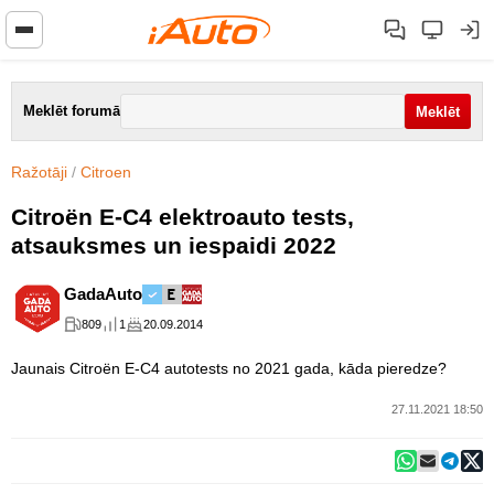
Meklēt forumā
Ražotāji
/
Citroen
Citroën E-C4 elektroauto tests,
atsauksmes un iespaidi 2022
GadaAuto
809
1
20.09.2014
Jaunais Citroën E-C4 autotests no 2021 gada, kāda pieredze?
27.11.2021 18:50