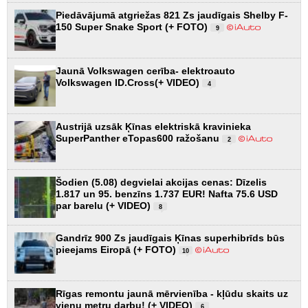
Piedāvājumā atgriežas 821 Zs jaudīgais Shelby F-
150 Super Snake Sport (+ FOTO)
9
Jaunā Volkswagen cerība- elektroauto
Volkswagen ID.Cross(+ VIDEO)
4
Austrijā uzsāk Ķīnas elektriskā kravinieka
SuperPanther eTopas600 ražošanu
2
Šodien (5.08) degvielai akcijas cenas: Dīzelis
1.817 un 95. benzīns 1.737 EUR! Nafta 75.6 USD
par barelu (+ VIDEO)
8
Gandrīz 900 Zs jaudīgais Ķīnas superhibrīds būs
pieejams Eiropā (+ FOTO)
10
Rīgas remontu jaunā mērvienība - kļūdu skaits uz
vienu metru darbu! (+ VIDEO)
6