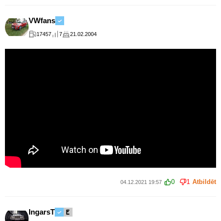
VWfans
17457
7
21.02.2004
0
1
Atbildēt
04.12.2021 19:57
IngarsT