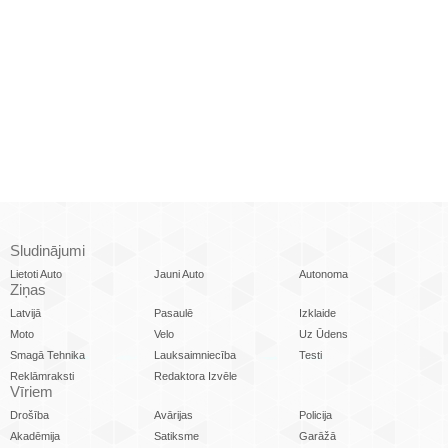
Sludinājumi
Lietoti Auto
Jauni Auto
Autonoma
Ziņas
Latvijā
Pasaulē
Izklaide
Moto
Velo
Uz Ūdens
Smagā Tehnika
Lauksaimniecība
Testi
Reklāmraksti
Redaktora Izvēle
Vīriem
Drošība
Avārijas
Policija
Akadēmija
Satiksme
Garāžā