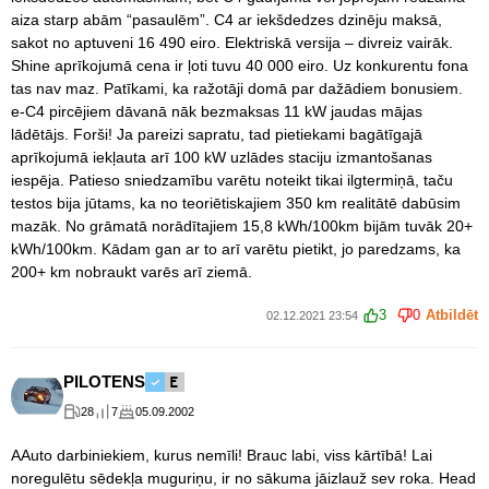
aiza starp abām “pasaulēm”. C4 ar iekšdedzes dzinēju maksā,
sakot no aptuveni 16 490 eiro. Elektriskā versija – divreiz vairāk.
Shine aprīkojumā cena ir ļoti tuvu 40 000 eiro. Uz konkurentu fona
tas nav maz. Patīkami, ka ražotāji domā par dažādiem bonusiem.
e-C4 pircējiem dāvanā nāk bezmaksas 11 kW jaudas mājas
lādētājs. Forši! Ja pareizi sapratu, tad pietiekami bagātīgajā
aprīkojumā iekļauta arī 100 kW uzlādes staciju izmantošanas
iespēja. Patieso sniedzamību varētu noteikt tikai ilgtermiņā, taču
testos bija jūtams, ka no teoriētiskajiem 350 km realitātē dabūsim
mazāk. No grāmatā norādītajiem 15,8 kWh/100km bijām tuvāk 20+
kWh/100km. Kādam gan ar to arī varētu pietikt, jo paredzams, ka
200+ km nobraukt varēs arī ziemā.
3
0
Atbildēt
02.12.2021 23:54
PILOTENS
28
7
05.09.2002
AAuto darbiniekiem, kurus nemīli! Brauc labi, viss kārtībā! Lai
noregulētu sēdekļa muguriņu, ir no sākuma jāizlauž sev roka. Head