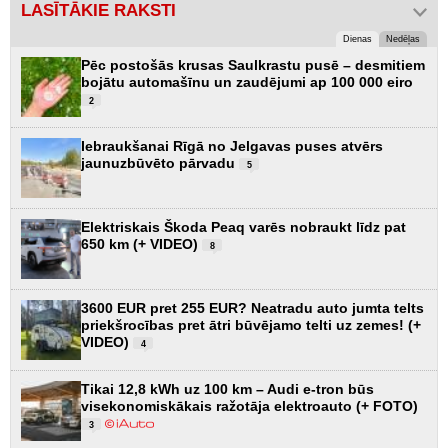
LASĪTĀKIE RAKSTI
Dienas
Nedēļas
Pēc postošās krusas Saulkrastu pusē – desmitiem
bojātu automašīnu un zaudējumi ap 100 000 eiro
2
Iebraukšanai Rīgā no Jelgavas puses atvērs
jaunuzbūvēto pārvadu
5
Elektriskais Škoda Peaq varēs nobraukt līdz pat
650 km (+ VIDEO)
8
3600 EUR pret 255 EUR? Neatradu auto jumta telts
priekšrocības pret ātri būvējamo telti uz zemes! (+
VIDEO)
4
Tikai 12,8 kWh uz 100 km – Audi e-tron būs
visekonomiskākais ražotāja elektroauto (+ FOTO)
3