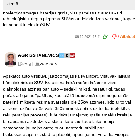
ziemā.
novietojot smagās baterijas grīdā, viss paceļas uz augšu - tīri
tehnoloģiski + tirgus pieprasa SUVus arī iekšdedzes variantā, kāpēc
lai nepatiktu elektroSUV
1
0
Atbildēt
09.12.2021 16:41
AGRISSTANEVICS
230
1
28.05.2018
Apskatot auto virsbūvi, jāaizdomājas kā kvalificēt. Vistuvāk laikam
būs elektriskais SUV. Brauciena laikā radās dažas ne visai
glaimojošas atziņas par auto – sēdekļi mīksti, nesaturīgi, tādas
pašas arī gaitas īpašības, kas talākā braucienā stipri nogurdinās;
patēriņš miksētā režīmā svārstījās pie 25kw atzīmes, līdz ar to vai
ar vienu uzlādi varēs veikt 350km(neskatoties uz to, ka ir efektīvs
rekuperācijas process), ir būtisks jautajums; īpašu smaidu izraisīja
tā saucamā aizdedzes atslēga, kuru jau kādu laiku nebija
sastopama jaunajos auto; tā arī neatradu atbildi par
blakussēdētājam uzstādīto plašeti(it īpaši ņemot vēra, ka vidējais