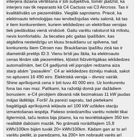
interjera dizaina vērtēšana ir ļoti subjektīva, tomēr jāatzīst, ka
interjers nav tik neparasts kā C4 Cactuss vai C3 Aircross. Tas ir
kvalitātīvāks un piezemētāks. Vieglāk saprotams. Priecē, ka
elektroauto tehnoloģijas nav ierobežojušas vietu salonā, kā tas
ir tiem konkurentiem, kuriem iekšdedzes un elektrības versijas
tiek piedāvātas vienā virsbūvē. Gaitu varētu raksturot kā mīkstu,
nevis komfortablu. Ja tiecaties pēc gaitas īpašībām, kas
atgādina nesteidzīgu un klusu braukšanu uz spilvena, tad
konkurentu šiem Citroen nav. Braukšanas īpašību ziņā tas ir
diametrāli pretējs ID.3. Vienu brīdi jau šķita, ka elektroauto
cenas lēnām sāk piezemēties, kļūstot līdzvērtīgākas iekšdedzes
automašīnām, bet C4 gadījumā vēl joprojām redzama aiza
starp abām “pasaulēm”. C4 ar iekšdedzes dzinēju maksā, sakot
no aptuveni 16 490 eiro. Elektriskā versija – divreiz vairāk.
Shine aprīkojumā cena ir ļoti tuvu 40 000 eiro. Uz konkurentu
fona tas nav maz. Patīkami, ka ražotāji domā par dažādiem
bonusiem. e-C4 pircējiem dāvanā nāk bezmaksas 11 kW jaudas
mājas lādētājs. Forši! Ja pareizi sapratu, tad pietiekami
bagātīgajā aprīkojumā iekļauta arī 100 kW uzlādes staciju
izmantošanas iespēja. Patieso sniedzamību varētu noteikt tikai
ilgtermiņā, taču testos bija jūtams, ka no teoriētiskajiem 350 km
realitātē dabūsim mazāk. No grāmatā norādītajiem 15,8
kWh/100km bijām tuvāk 20+ kWh/100km. Kādam gan ar to arī
varētu pietikt, jo paredzams, ka 200+ km nobraukt varēs arī