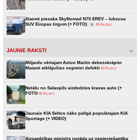
Xiaomi piesaka SkyNomad N70 EREV – luksusa
SUV Eiropas tirgum (+ FOTO)
3
JAUNIE RAKSTI
Miljardu vērtajam Aston Martin debesskrāpim
Maiami atklājušies nopietni defekti
Netālu no Salaspils aizdedzies kravas auto (+
FOTO
Jaunais KIA Seltos nāks palīgā populārajam KIA
Sportage (+ VIDEO)
Aizsardzības ministrs norāda uz nepieciešamību