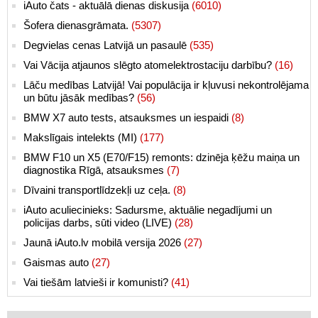
iAuto čats - aktuālā dienas diskusija
(6010)
Šofera dienasgrāmata.
(5307)
Degvielas cenas Latvijā un pasaulē
(535)
Vai Vācija atjaunos slēgto atomelektrostaciju darbību?
(16)
Lāču medības Latvijā! Vai populācija ir kļuvusi nekontrolējama
un būtu jāsāk medības?
(56)
BMW X7 auto tests, atsauksmes un iespaidi
(8)
Makslīgais intelekts (MI)
(177)
BMW F10 un X5 (E70/F15) remonts: dzinēja ķēžu maiņa un
diagnostika Rīgā, atsauksmes
(7)
Dīvaini transportlīdzekļi uz ceļa.
(8)
iAuto aculiecinieks: Sadursme, aktuālie negadījumi un
policijas darbs, sūti video (LIVE)
(28)
Jaunā iAuto.lv mobilā versija 2026
(27)
Gaismas auto
(27)
Vai tiešām latvieši ir komunisti?
(41)