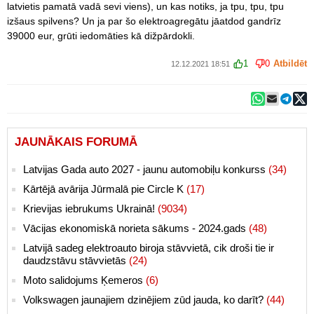
latvietis pamatā vadā sevi viens), un kas notiks, ja tpu, tpu, tpu
izšaus spilvens? Un ja par šo elektroagregātu jāatdod gandrīz
39000 eur, grūti iedomāties kā dižpārdokli.
1
0
Atbildēt
12.12.2021 18:51
JAUNĀKAIS FORUMĀ
Latvijas Gada auto 2027 - jaunu automobiļu konkurss
(34)
Kārtējā avārija Jūrmalā pie Circle K
(17)
Krievijas iebrukums Ukrainā!
(9034)
Vācijas ekonomiskā norieta sākums - 2024.gads
(48)
Latvijā sadeg elektroauto biroja stāvvietā, cik droši tie ir
daudzstāvu stāvvietās
(24)
Moto salidojums Ķemeros
(6)
Volkswagen jaunajiem dzinējiem zūd jauda, ko darīt?
(44)