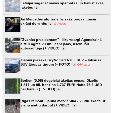
Latvijai sagādāt savas spārnotās un ballistiskās
raķetes
1
Arī Mercedes atgriezīs fiziskās pogas, tomēr
ekrāni dominēs
2
"Zvaniet prezidentam" - likumsargi Āgenskalnā
aiztur agresīvu un, iespējams, iereibušu
autovadītāju (+ VIDEO)
2
Xiaomi piesaka SkyNomad N70 EREV – luksusa
SUV Eiropas tirgum (+ FOTO)
3
Šodien (5.08) degvielai akcijas cenas: Dīzelis
1.817 un 95. benzīns 1.737 EUR! Nafta 75.6 USD
par barelu (+ VIDEO)
8
Rīgas remontu jaunā mērvienība - kļūdu skaits uz
vienu metru darbu! (+ VIDEO)
6