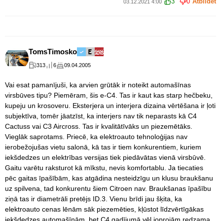
3
0
Atbildēt
03.12.2021 4:00
TomsTimosko
313
6
09.04.2005
Vai esat pamanījuši, ka arvien grūtāk ir noteikt automašīnas
virsbūves tipu? Piemēram, šis e-C4. Tas ir kaut kas starp hečbeku,
kupeju un krosoveru. Eksterjera un interjera dizaina vērtēšana ir ļoti
subjektīva, tomēr jāatzīst, ka interjers nav tik neparasts kā C4
Cactuss vai C3 Aircross. Tas ir kvalitātīvāks un piezemētāks.
Vieglāk saprotams. Priecē, ka elektroauto tehnoloģijas nav
ierobežojušas vietu salonā, kā tas ir tiem konkurentiem, kuriem
iekšdedzes un elektrības versijas tiek piedāvātas vienā virsbūvē.
Gaitu varētu raksturot kā mīkstu, nevis komfortablu. Ja tiecaties
pēc gaitas īpašībām, kas atgādina nesteidzīgu un klusu braukšanu
uz spilvena, tad konkurentu šiem Citroen nav. Braukšanas īpašību
ziņā tas ir diametrāli pretējs ID.3. Vienu brīdi jau šķita, ka
elektroauto cenas lēnām sāk piezemēties, kļūstot līdzvērtīgākas
iekšdedzes automašīnām, bet C4 gadījumā vēl joprojām redzama