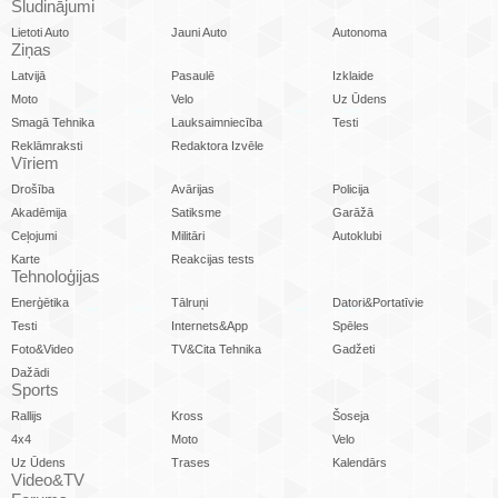
Sludinājumi
Lietoti Auto
Jauni Auto
Autonoma
Ziņas
Latvijā
Pasaulē
Izklaide
Moto
Velo
Uz Ūdens
Smagā Tehnika
Lauksaimniecība
Testi
Reklāmraksti
Redaktora Izvēle
Vīriem
Drošība
Avārijas
Policija
Akadēmija
Satiksme
Garāžā
Ceļojumi
Militāri
Autoklubi
Karte
Reakcijas tests
Tehnoloģijas
Enerģētika
Tālruņi
Datori&Portatīvie
Testi
Internets&App
Spēles
Foto&Video
TV&Cita Tehnika
Gadžeti
Dažādi
Sports
Rallijs
Kross
Šoseja
4x4
Moto
Velo
Uz Ūdens
Trases
Kalendārs
Video&TV