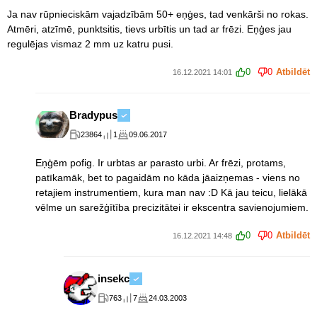
Ja nav rūpnieciskām vajadzībām 50+ eņģes, tad venkārši no rokas.
Atmēri, atzīmē, punktsitis, tievs urbītis un tad ar frēzi. Eņģes jau
regulējas vismaz 2 mm uz katru pusi.
0
0
Atbildēt
16.12.2021 14:01
Bradypus
23864
1
09.06.2017
Eņģēm pofig. Ir urbtas ar parasto urbi. Ar frēzi, protams,
patīkamāk, bet to pagaidām no kāda jāaizņemas - viens no
retajiem instrumentiem, kura man nav :D Kā jau teicu, lielākā
vēlme un sarežģītība precizitātei ir ekscentra savienojumiem.
0
0
Atbildēt
16.12.2021 14:48
insekc
763
7
24.03.2003