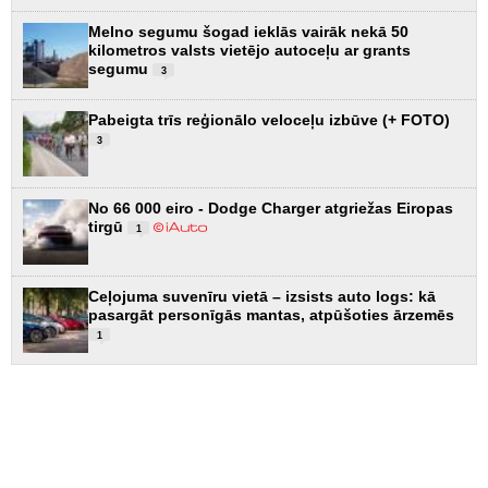
Melno segumu šogad ieklās vairāk nekā 50
kilometros valsts vietējo autoceļu ar grants
segumu
3
Pabeigta trīs reģionālo veloceļu izbūve (+ FOTO)
3
No 66 000 eiro - Dodge Charger atgriežas Eiropas
tirgū
1
Ceļojuma suvenīru vietā – izsists auto logs: kā
pasargāt personīgās mantas, atpūšoties ārzemēs
1