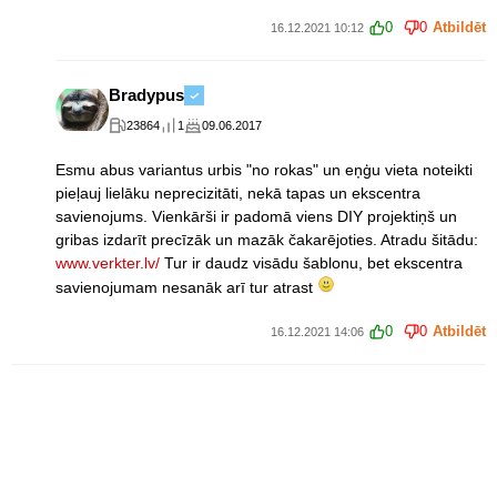
0
0
Atbildēt
16.12.2021 10:12
Bradypus
23864
1
09.06.2017
Esmu abus variantus urbis "no rokas" un eņģu vieta noteikti
pieļauj lielāku neprecizitāti, nekā tapas un ekscentra
savienojums. Vienkārši ir padomā viens DIY projektiņš un
gribas izdarīt precīzāk un mazāk čakarējoties. Atradu šitādu:
www.verkter.lv/
Tur ir daudz visādu šablonu, bet ekscentra
savienojumam nesanāk arī tur atrast
0
0
Atbildēt
16.12.2021 14:06