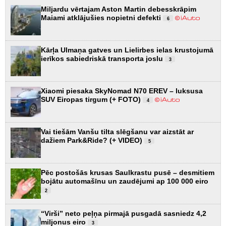
Miljardu vērtajam Aston Martin debesskrāpim
Maiami atklājušies nopietni defekti
6
Kārļa Ulmaņa gatves un Lielirbes ielas krustojumā
ierīkos sabiedriskā transporta joslu
3
Xiaomi piesaka SkyNomad N70 EREV – luksusa
SUV Eiropas tirgum (+ FOTO)
4
Vai tiešām Vanšu tilta slēgšanu var aizstāt ar
dažiem Park&Ride? (+ VIDEO)
5
Pēc postošās krusas Saulkrastu pusē – desmitiem
bojātu automašīnu un zaudējumi ap 100 000 eiro
2
“Virši” neto peļņa pirmajā pusgadā sasniedz 4,2
miljonus eiro
3