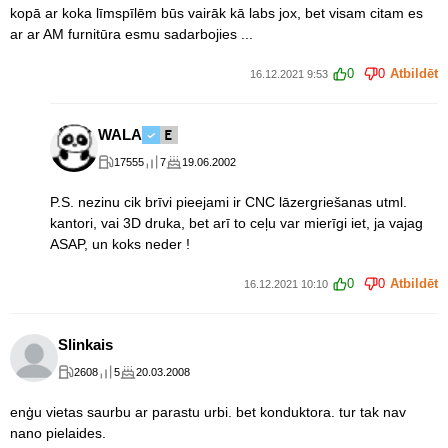
kopā ar koka līmspīlēm būs vairāk kā labs jox, bet visam citam es
ar ar AM furnitūra esmu sadarbojies ...
0
0
Atbildēt
16.12.2021 9:53
WALA
17555
7
19.06.2002
P.S. nezinu cik brīvi pieejami ir CNC lāzergriešanas utml.
kantori, vai 3D druka, bet arī to ceļu var mierīgi iet, ja vajag
ASAP, un koks neder !
0
0
Atbildēt
16.12.2021 10:10
Slinkais
2608
5
20.03.2008
enģu vietas saurbu ar parastu urbi. bet konduktora. tur tak nav
nano pielaides.