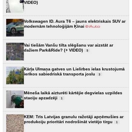
VIDEO)
Volkswagen ID. Aura T6 – jauns elektriskais SUV ar
modernām tehnoloģijām Ķīnai
Vai tiešām Vanšu tilta slēgšanu var aizstāt ar
dažiem Park&Ride? (+ VIDEO)
5
Kārļa Ulmaņa gatves un Lielirbes ielas krustojumā
ierīkos sabiedriskā transporta joslu
3
Mēneša laikā aizturēti kārtējie degvielas uzpildes
staciju apzadzēji
1
KEM: Trīs Latvijas granulu ražotāji apņēmušies ar
produkciju prioritāri nodrošināt vietējo tirgu
1