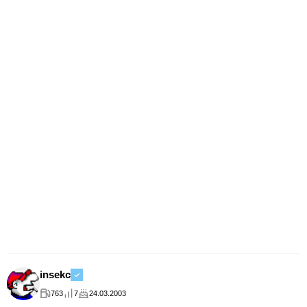
insekc
763
7
24.03.2003