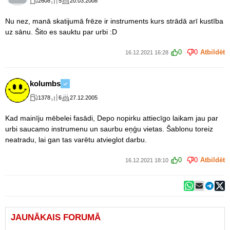
2608
5
20.03.2008
Nu nez, manā skatijumā frēze ir instruments kurs strādā arī kustība
uz sānu. Šito es sauktu par urbi :D
0
0
Atbildēt
16.12.2021 16:28
kolumbs
1378
6
27.12.2005
Kad mainīju mēbelei fasādi, Depo nopirku attiecīgo laikam jau par
urbi saucamo instrumenu un saurbu eņģu vietas. Šablonu toreiz
neatradu, lai gan tas varētu atvieglot darbu.
0
0
Atbildēt
16.12.2021 18:10
JAUNĀKAIS FORUMĀ