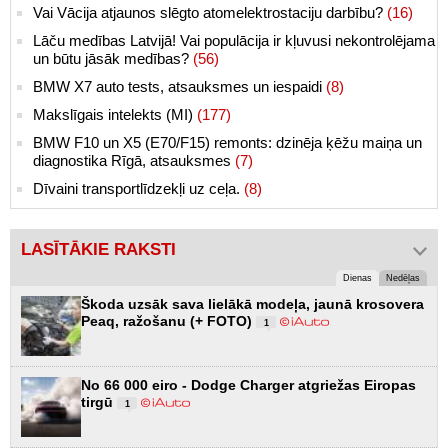
Vai Vācija atjaunos slēgto atomelektrostaciju darbību?
(16)
Lāču medības Latvijā! Vai populācija ir kļuvusi nekontrolējama
un būtu jāsāk medības?
(56)
BMW X7 auto tests, atsauksmes un iespaidi
(8)
Makslīgais intelekts (MI)
(177)
BMW F10 un X5 (E70/F15) remonts: dzinēja ķēžu maiņa un
diagnostika Rīgā, atsauksmes
(7)
Dīvaini transportlīdzekļi uz ceļa.
(8)
LASĪTĀKIE RAKSTI
Dienas
Nedēļas
Škoda uzsāk sava lielākā modeļa, jaunā krosovera
Peaq, ražošanu (+ FOTO)
1
No 66 000 eiro - Dodge Charger atgriežas Eiropas
tirgū
1