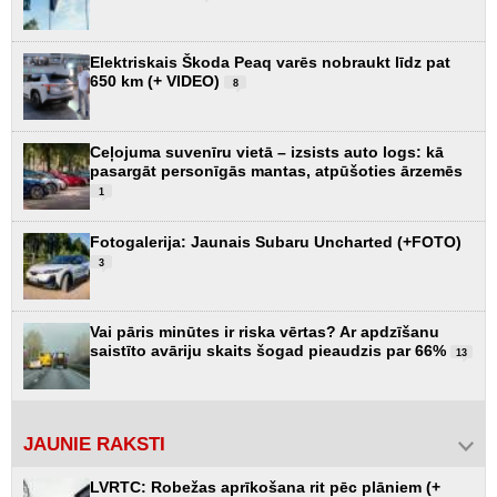
Elektriskais Škoda Peaq varēs nobraukt līdz pat
650 km (+ VIDEO)
8
Ceļojuma suvenīru vietā – izsists auto logs: kā
pasargāt personīgās mantas, atpūšoties ārzemēs
1
Fotogalerija: Jaunais Subaru Uncharted (+FOTO)
3
Vai pāris minūtes ir riska vērtas? Ar apdzīšanu
saistīto avāriju skaits šogad pieaudzis par 66%
13
JAUNIE RAKSTI
LVRTC: Robežas aprīkošana rit pēc plāniem (+