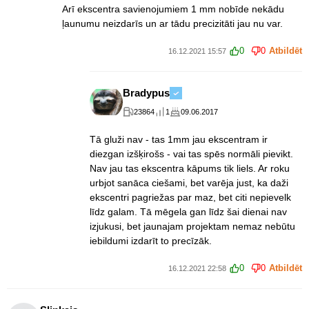
Arī ekscentra savienojumiem 1 mm nobīde nekādu
ļaunumu neizdarīs un ar tādu precizitāti jau nu var.
0
0
Atbildēt
16.12.2021 15:57
Bradypus
23864
1
09.06.2017
Tā gluži nav - tas 1mm jau ekscentram ir
diezgan izšķirošs - vai tas spēs normāli pievikt.
Nav jau tas ekscentra kāpums tik liels. Ar roku
urbjot sanāca ciešami, bet varēja just, ka daži
ekscentri pagriežas par maz, bet citi nepievelk
līdz galam. Tā mēgela gan līdz šai dienai nav
izjukusi, bet jaunajam projektam nemaz nebūtu
iebildumi izdarīt to precīzāk.
0
0
Atbildēt
16.12.2021 22:58