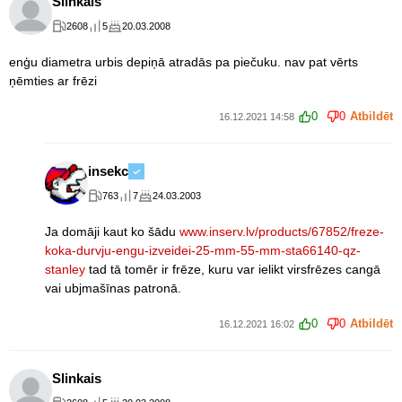
Slinkais
2608
5
20.03.2008
enģu diametra urbis depiņā atradās pa piečuku. nav pat vērts
ņēmties ar frēzi
0
0
Atbildēt
16.12.2021 14:58
insekc
763
7
24.03.2003
Ja domāji kaut ko šādu
www.inserv.lv/products/67852/freze-
koka-durvju-engu-izveidei-25-mm-55-mm-sta66140-qz-
stanley
tad tā tomēr ir frēze, kuru var ielikt virsfrēzes cangā
vai ubjmašīnas patronā.
0
0
Atbildēt
16.12.2021 16:02
Slinkais