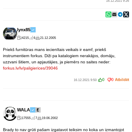
16.12.2021 9:26
lynx85
4215
6
21.12.2005
Priekš furnitūras mans iecienītais veikals ir eamf, priekš
instrumentiem forkus. Diži pa katalogiem nerakājos, domāju,
uzzvani šitiem, un apjautājies, ja piemērs no saites neder:
forkus.lv/lv/paligierices/39046
0
0
Atbildēt
16.12.2021 9:50
WALA
17555
7
19.06.2002
Brady to nav grūti pašam izgatavot teiksim no koka un izmantojot