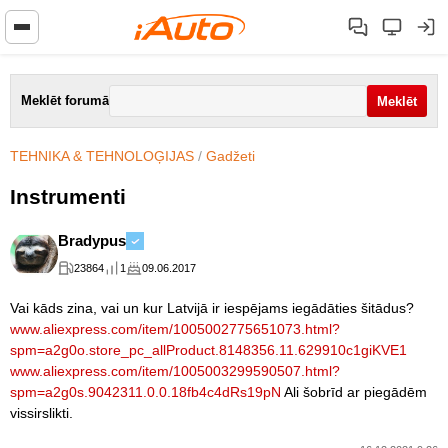
Meklēt forumā
TEHNIKA & TEHNOLOĢIJAS
/
Gadžeti
Instrumenti
Bradypus
23864
1
09.06.2017
Vai kāds zina, vai un kur Latvijā ir iespējams iegādāties šitādus?
www.aliexpress.com/item/1005002775651073.html?
spm=a2g0o.store_pc_allProduct.8148356.11.629910c1giKVE1
www.aliexpress.com/item/1005003299590507.html?
spm=a2g0s.9042311.0.0.18fb4c4dRs19pN
Ali šobrīd ar piegādēm
vissirslikti.