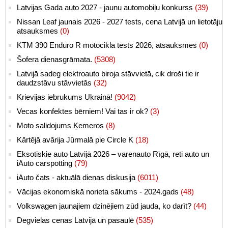
Latvijas Gada auto 2027 - jaunu automobiļu konkurss
(39)
Nissan Leaf jaunais 2026 - 2027 tests, cena Latvijā un lietotāju
atsauksmes
(0)
KTM 390 Enduro R motocikla tests 2026, atsauksmes
(0)
Šofera dienasgrāmata.
(5308)
Latvijā sadeg elektroauto biroja stāvvietā, cik droši tie ir
daudzstāvu stāvvietās
(32)
Krievijas iebrukums Ukrainā!
(9042)
Vecas konfektes bērniem! Vai tas ir ok?
(3)
Moto salidojums Ķemeros
(8)
Kārtējā avārija Jūrmalā pie Circle K
(18)
Eksotiskie auto Latvijā 2026 – varenauto Rīgā, reti auto un
iAuto carspotting
(79)
iAuto čats - aktuālā dienas diskusija
(6011)
Vācijas ekonomiskā norieta sākums - 2024.gads
(48)
Volkswagen jaunajiem dzinējiem zūd jauda, ko darīt?
(44)
Degvielas cenas Latvijā un pasaulē
(535)