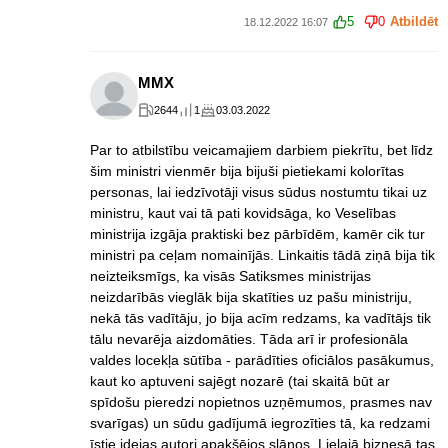
5
0
Atbildēt
18.12.2022 16:07
MMX
2644
1
03.03.2022
Par to atbilstību veicamajiem darbiem piekrītu, bet līdz
šim ministri vienmēr bija bijuši pietiekami kolorītas
personas, lai iedzīvotāji visus sūdus nostumtu tikai uz
ministru, kaut vai tā pati kovidsāga, ko Veselības
ministrija izgāja praktiski bez pārbīdēm, kamēr cik tur
ministri pa ceļam nomainījās. Linkaitis tādā ziņā bija tik
neizteiksmīgs, ka visās Satiksmes ministrijas
neizdarībās vieglāk bija skatīties uz pašu ministriju,
nekā tās vadītāju, jo bija acīm redzams, ka vadītājs tik
tālu nevarēja aizdomāties. Tāda arī ir profesionāla
valdes locekļa sūtība - parādīties oficiālos pasākumus,
kaut ko aptuveni sajēgt nozarē (tai skaitā būt ar
spīdošu pieredzi nopietnos uzņēmumos, prasmes nav
svarīgas) un sūdu gadījumā iegrozīties tā, ka redzami
īstie idejas autori apakšējos slāņos. Lielajā biznesā tas