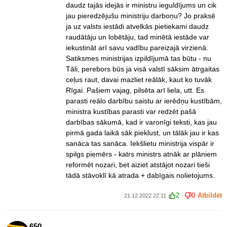
daudz tajās idejās ir ministru ieguldījums un cik
jau pieredzējušu ministriju darboņu? Jo praksē
ja uz valsts iestādi atvelkās pietiekami daudz
raudātāju un lobētāju, tad minētā iestāde var
iekustināt arī savu vadību pareizajā virzienā.
Satiksmes ministrijas izpildījumā tas būtu - nu
Tāli, perebors būs ja visā valstī sāksim ātrgaitas
ceļus raut, davai mazliet reālāk, kaut ko tuvāk
Rīgai. Pašiem vajag, pilsēta arī liela, utt. Es
parasti reālo darbību saistu ar ierēdņu kustībām,
ministra kustības parasti var redzēt pašā
darbības sākumā, kad ir varonīgi teksti, kas jau
pirmā gada laikā sāk pieklust, un tālāk jau ir kas
sanāca tas sanāca. Iekšlietu ministrija vispār ir
spilgs piemērs - katrs ministrs atnāk ar plāniem
reformēt nozari, bet aiziet atstājot nozari tieši
tādā stāvoklī kā atrada + dabīgais nolietojums.
2
0
Atbildēt
21.12.2022 22:11
650