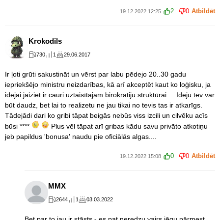
2
0
Atbildēt
19.12.2022 12:25
Krokodils
730
1
29.06.2017
Ir ļoti grūti sakustināt un vērst par labu pēdejo 20..30 gadu
iepriekšējo ministru neizdarības, kā arī akceptēt kaut ko loģisku, ja
idejai jaiziet ir cauri uztaisītajam birokratiju struktūrai.... Ideju tev var
būt daudz, bet lai to realizetu ne jau tikai no tevis tas ir atkarīgs.
Tādejādi dari ko gribi tāpat beigās nebūs viss izcili un cilvēku acīs
būsi ****
Plus vēl tāpat arī gribas kādu savu privāto atkotiņu
jeb papildus 'bonusa' naudu pie oficiālās algas....
0
0
Atbildēt
19.12.2022 15:08
MMX
2644
1
03.03.2022
Bet par to jau ir stāsts - es pat neredzu vairs jēgu pārmest