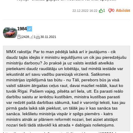
1
0
Atbildēt
22.12.2022 16:22
1984
2428
1
30.11.2021
MMX rakstīja: Par to man pēdējā laikā arī ir jautājums - cik
daudz tajās idejās ir ministru ieguldījums un cik jau pieredzējušu
ministriju darboņu? Jo praksē ja uz valsts iestādi atvelkās
pietiekami daudz raudātāju un lobētāju, tad minētā iestāde var
iekustināt arī savu vadību pareizajā virzienā. Satiksmes
ministrijas izpildījumā tas būtu - nu Tāli, perebors būs ja visā
valstī sāksim ātrgaitas ceļus raut, davai mazliet reālāk, kaut ko
tuvāk Rīgai. Pašiem vajag, pilsēta arī liela, utt. Es parasti reālo
darbību saistu ar ierēdņu kustībām, ministra kustības parasti
var redzēt pašā darbības sākumā, kad ir varonīgi teksti, kas jau
pirmā gada laikā sāk pieklust, un tālāk jau ir kas sanāca tas
sanāca. Iekšlietu ministrija vispār ir spilgs piemērs - katrs
ministrs atnāk ar plāniem reformēt nozari, bet aiziet atstājot
nozari tieši tādā stāvoklī kā atrada + dabīgais nolietojums.