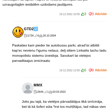
uzraugošajām iestādēm uzdodams jautājums.
3
3
Atbildēt
19.12.2022 10:55
GTD2
1734
6
18.10.2004
Paskaties kam pieder tie autobussu parki, atrad'isi atbildi
kap'ec nevienu l'igumu nelauz, delj sitiem Linkaitis tachu tadu
monopolistu sistemu izveidoja. Savukart lai vietejos
parvaditaajus iznicinaatu
5
0
Atbildēt
19.12.2022 13:55
MMX
2644
1
03.03.2022
Joks jau tajā, ka vietējos pārvadātājus itkā iznīcināja,
bet tā kā šoferi sūta *irst tos muhļītājus, tad nākas vien