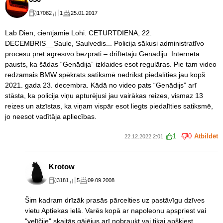
17082
1
25.01.2017
Lab Dien, cienījamie Lohi. CETURTDIENA, 22.
DECEMBRIS__Saule, Saulvedis... Policija sākusi administratīvo
procesu pret agresīvo bezprāti – driftētāju Genādiju. Internetā
pausts, ka šādas “Genādija” izklaides esot regulāras. Pie tam video
redzamais BMW spēkrats satiksmē nedrīkst piedalīties jau kopš
2021. gada 23. decembra. Kādā no video pats “Genādijs” arī
stāsta, ka policija viņu apturējusi jau vairākas reizes, vismaz 13
reizes un atzīstas, ka viņam vispār esot liegts piedalīties satiksmē,
jo neesot vadītāja apliecības.
1
0
Atbildēt
22.12.2022 2:01
Krotow
3181
5
09.09.2008
Šim kadram drīzāk prasās pārcelties uz pastāvīgu dzīves
vietu Aptiekas ielā. Varēs kopā ar napoleonu apspriest vai
"veļīčije" skaitās gājējus arī nobraukt vai tikai apšķiest.