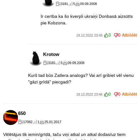
3181
5
09.09.2008
Ir cerība ka šo kverpli ukraiņi Donbasā aizsūtīs
pie Kobzona.
3
0
Atbildēt
18.12.2022 23:45
Krotow
3181
5
09.09.2008
Kurš tad būs Zatlera analogs? Vai arī gribiet vēl vienu
"gāzi grīdā" piecgadi?
0
0
Atbildēt
18.12.2022 23:46
650
17082
1
25.01.2017
Vēlētājus tik iemin/grīdā, taču viņi atkal un atkal dodas/uz tiem