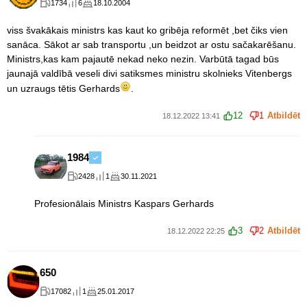
1734
6
18.10.2004
viss švakākais ministrs kas kaut ko gribēja reformēt ,bet čiks vien
sanāca. Sākot ar sab transportu ,un beidzot ar ostu sačakarēšanu.
Ministrs,kas kam pajautē nekad neko nezin. Varbūtā tagad būs
jaunajā valdībā veseli divi satiksmes ministru skolnieks Vitenbergs
un uzraugs tētis Gerhards
.
12
1
Atbildēt
18.12.2022 13:41
1984
2428
1
30.11.2021
Profesionālais Ministrs Kaspars Gerhards
3
2
Atbildēt
18.12.2022 22:25
650
17082
1
25.01.2017