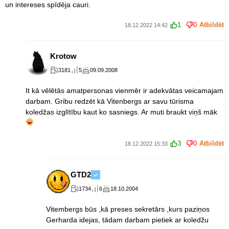
un intereses spīdēja cauri.
1
0
Atbildēt
18.12.2022 14:42
Krotow
3181
5
09.09.2008
It kā vēlētās amatpersonas vienmēr ir adekvātas veicamajam
darbam. Gribu redzēt kā Vitenbergs ar savu tūrisma
koledžas izglītību kaut ko sasniegs. Ar muti braukt viņš māk
3
0
Atbildēt
18.12.2022 15:33
GTD2
1734
6
18.10.2004
Vitembergs būs ,kā preses sekretārs ,kurs paziņos
Gerharda idejas, tādam darbam pietiek ar koledžu