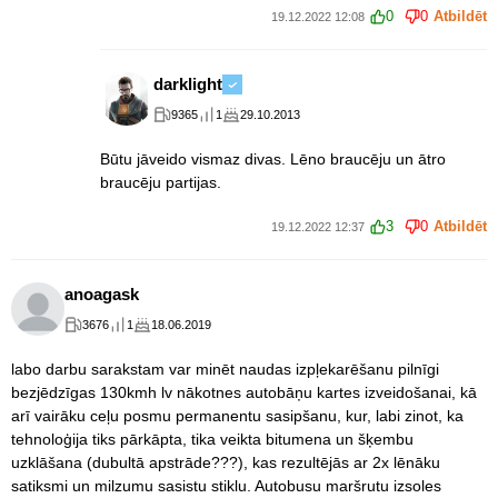
0
0
Atbildēt
19.12.2022 12:08
darklight
9365
1
29.10.2013
Būtu jāveido vismaz divas. Lēno braucēju un ātro
braucēju partijas.
3
0
Atbildēt
19.12.2022 12:37
anoagask
3676
1
18.06.2019
labo darbu sarakstam var minēt naudas izpļekarēšanu pilnīgi
bezjēdzīgas 130kmh lv nākotnes autobāņu kartes izveidošanai, kā
arī vairāku ceļu posmu permanentu sasipšanu, kur, labi zinot, ka
tehnoloģija tiks pārkāpta, tika veikta bitumena un šķembu
uzklāšana (dubultā apstrāde???), kas rezultējās ar 2x lēnāku
satiksmi un milzumu sasistu stiklu. Autobusu maršrutu izsoles