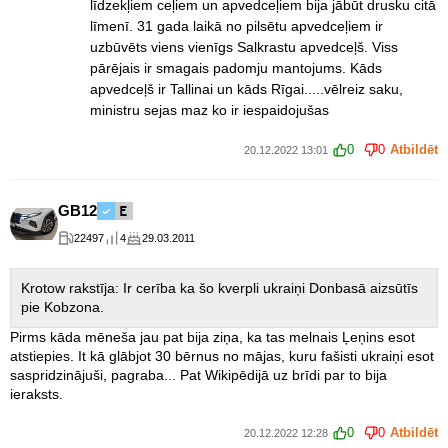
līdzekļiem ceļiem un apvedceļiem bija jābūt drusku citā
līmenī. 31 gada laikā no pilsētu apvedceļiem ir
uzbūvēts viens vienīgs Salkrastu apvedceļš. Viss
pārējais ir smagais padomju mantojums. Kāds
apvedceļš ir Tallinai un kāds Rīgai.....vēlreiz saku,
ministru sejas maz ko ir iespaidojušas
0
0
Atbildēt
20.12.2022 13:01
GB12
22497
4
29.03.2011
Krotow rakstīja: Ir cerība ka šo kverpli ukraiņi Donbasā aizsūtīs
pie Kobzona.
Pirms kāda mēneša jau pat bija ziņa, ka tas melnais Ļeņins esot
atstiepies. It kā glābjot 30 bērnus no mājas, kuru fašisti ukraiņi esot
saspridzinājuši, pagraba... Pat Wikipēdijā uz brīdi par to bija
ieraksts.
0
0
Atbildēt
20.12.2022 12:28