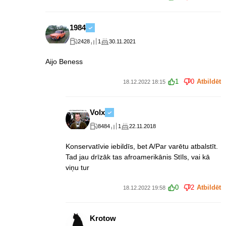
1984
2428
1
30.11.2021
Aijo Beness
1
0
Atbildēt
18.12.2022 18:15
Volx
8484
1
22.11.2018
Konservatīvie iebildīs, bet A/Par varētu atbalstīt.
Tad jau drīzāk tas afroamerikānis Stīls, vai kā
viņu tur
0
2
Atbildēt
18.12.2022 19:58
Krotow