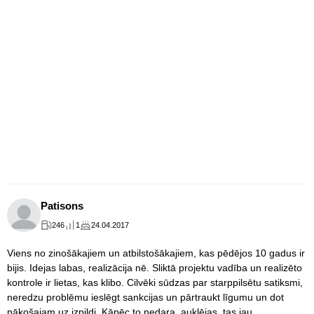
Patisons
246
1
24.04.2017
Viens no zinošākajiem un atbilstošākajiem, kas pēdējos 10 gadus ir
bijis. Idejas labas, realizācija nē. Sliktā projektu vadība un realizēto
kontrole ir lietas, kas klibo. Cilvēki sūdzas par starppilsētu satiksmi,
neredzu problēmu ieslēgt sankcijas un pārtraukt līgumu un dot
nākošajam uz izpildi. Kāpēc to nedara, auklējas, tas jau