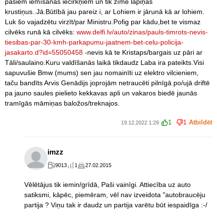
pašiem iemīšanās iecirkņiem un tik zīmē lapiņās
krustiņus..Jā.Būtībā jau pareiz i, ar Lohiem ir jārunā kā ar lohiem.
Luk šo vajadzētu virzīt/par Ministru.Pofig par kādu,bet te vismaz
cilvēks runā kā cilvēks:
www.delfi.lv/auto/zinas/pauls-timrots-nevis-
tiesibas-par-30-kmh-parkapumu-jaatnem-bet-celu-policija-
jasakarto.d?id=55050458
-nevis kā te Kristaps/bargais uz pāri ar
Tāli/saulaino.Kuru valdīšanās laikā tikdaudz Laba ira pateikts.Visi
sapuvušie Bmw (mums) sen jau nomainīti uz elektro vilcieniem,
taču bandīts Arvis Genādijs joprojām netraucēti pilnīgā po/ujā driftē
pa jauno saules pielieto kekkavas apli un vakaros biedē jaunās
tramīgās māmiņas baložos/treknajos.
1
1
Atbildēt
19.12.2022 1:29
imzz
9013
1
27.02.2015
Vēlētājus tik iemin/grīdā, Paši vainīgi. Attiecība uz auto
satiksmi, kāpēc, piemēram, vēl nav izveidota "autobraucēju
partija ? Viņu tak ir daudz un partija varētu būt iespaidīga :-/