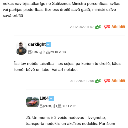
nekas nav bijis atkarīgs no Satiksmes Ministra personības, svītas
vai partijas piederības. Bizness dreifē savā gaitā, ministri dzīvo
savā orbītā
0
0
Atbildēt
20.12.2022 11:57
darklight
9365
1
29.10.2013
Īsti tev nebūs taisnība - tos ceļus, pa kuriem tu dreifē, kāds
tomēr būvē un labo. Vai arī nelabo.
0
0
Atbildēt
20.12.2022 12:08
1984
2428
1
30.11.2021
Jā. Un mums ir 3 veidu nodevas - lvvignette,
transporta nodoklis un akcīzes nodoklis. Par šiem