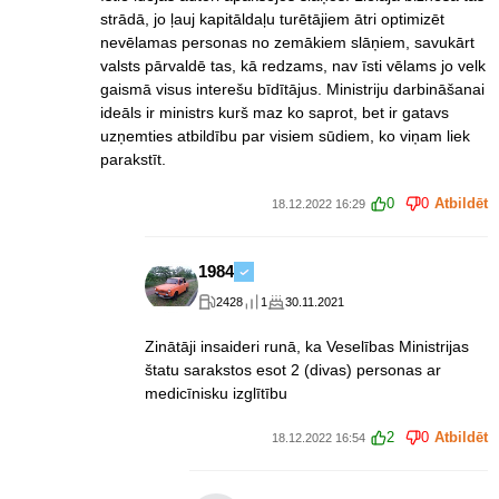
strādā, jo ļauj kapitāldaļu turētājiem ātri optimizēt
nevēlamas personas no zemākiem slāņiem, savukārt
valsts pārvaldē tas, kā redzams, nav īsti vēlams jo velk
gaismā visus interešu bīdītājus. Ministriju darbināšanai
ideāls ir ministrs kurš maz ko saprot, bet ir gatavs
uzņemties atbildību par visiem sūdiem, ko viņam liek
parakstīt.
0
0
Atbildēt
18.12.2022 16:29
1984
2428
1
30.11.2021
Zinātāji insaideri runā, ka Veselības Ministrijas
štatu sarakstos esot 2 (divas) personas ar
medicīnisku izglītību
2
0
Atbildēt
18.12.2022 16:54