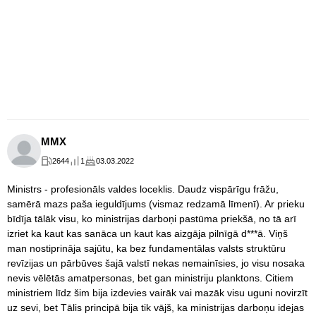
MMX
2644
1
03.03.2022
Ministrs - profesionāls valdes loceklis. Daudz vispārīgu frāžu,
samērā mazs paša ieguldījums (vismaz redzamā līmenī). Ar prieku
bīdīja tālāk visu, ko ministrijas darboņi pastūma priekšā, no tā arī
izriet ka kaut kas sanāca un kaut kas aizgāja pilnīgā d***ā. Viņš
man nostiprināja sajūtu, ka bez fundamentālas valsts struktūru
revīzijas un pārbūves šajā valstī nekas nemainīsies, jo visu nosaka
nevis vēlētās amatpersonas, bet gan ministriju planktons. Citiem
ministriem līdz šim bija izdevies vairāk vai mazāk visu uguni novirzīt
uz sevi, bet Tālis principā bija tik vājš, ka ministrijas darboņu idejas