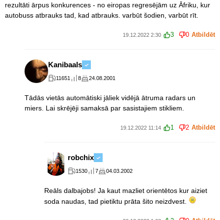
rezultāti ārpus konkurences - no eiropas regresējām uz Āfriku, kur
autobuss atbrauks tad, kad atbrauks. varbūt šodien, varbūt rīt.
3
0
Atbildēt
19.12.2022 2:30
Kanibaals
11651
8
24.08.2001
Tādās vietās automātiski jāliek vidējā ātruma radars un
miers. Lai skrējēji samaksā par sasistajiem stikliem.
1
2
Atbildēt
19.12.2022 11:14
robchix
1530
7
04.03.2002
Reāls dalbajobs! Ja kaut mazliet orientētos kur aiziet
soda naudas, tad pietiktu prāta šito neizdvest.