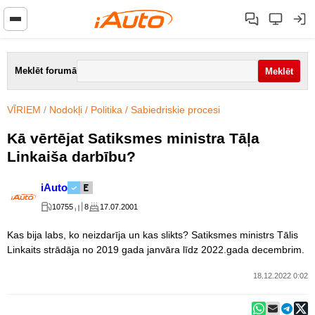
Meklēt forumā
VĪRIEM
/
Nodokļi / Politika / Sabiedriskie procesi
Kā vērtējat Satiksmes ministra Tāļa
Linkaiša darbību?
iAuto
10755
8
17.07.2001
Kas bija labs, ko neizdarīja un kas slikts? Satiksmes ministrs Tālis
Linkaits strādāja no 2019 gada janvāra līdz 2022.gada decembrim.
18.12.2022 0:02