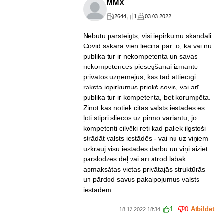
MMX
2644
1
03.03.2022
Nebūtu pārsteigts, visi iepirkumu skandāli
Covid sakarā vien liecina par to, ka vai nu
publika tur ir nekompetenta un savas
nekompetences piesegšanai izmanto
privātos uzņēmējus, kas tad attiecīgi
raksta iepirkumus priekš sevis, vai arī
publika tur ir kompetenta, bet korumpēta.
Zinot kas notiek citās valsts iestādēs es
ļoti stipri sliecos uz pirmo variantu, jo
kompetenti cilvēki reti kad paliek ilgstoši
strādāt valsts iestādēs - vai nu uz viņiem
uzkrauj visu iestādes darbu un viņi aiziet
pārslodzes dēļ vai arī atrod labāk
apmaksātas vietas privātajās struktūrās
un pārdod savus pakalpojumus valsts
iestādēm.
1
0
Atbildēt
18.12.2022 18:34