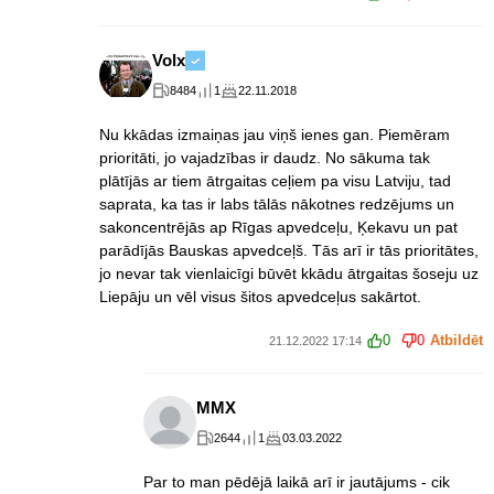
Volx
8484
1
22.11.2018
Nu kkādas izmaiņas jau viņš ienes gan. Piemēram
prioritāti, jo vajadzības ir daudz. No sākuma tak
plātījās ar tiem ātrgaitas ceļiem pa visu Latviju, tad
saprata, ka tas ir labs tālās nākotnes redzējums un
sakoncentrējās ap Rīgas apvedceļu, Ķekavu un pat
parādījās Bauskas apvedceļš. Tās arī ir tās prioritātes,
jo nevar tak vienlaicīgi būvēt kkādu ātrgaitas šoseju uz
Liepāju un vēl visus šitos apvedceļus sakārtot.
0
0
Atbildēt
21.12.2022 17:14
MMX
2644
1
03.03.2022
Par to man pēdējā laikā arī ir jautājums - cik