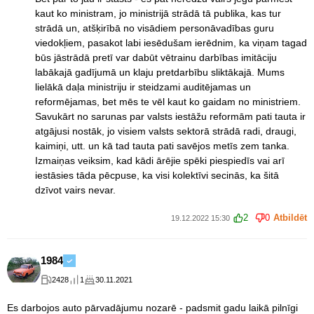
kaut ko ministram, jo ministrijā strādā tā publika, kas tur
strādā un, atšķirībā no visādiem personāvadības guru
viedokļiem, pasakot labi iesēdušam ierēdnim, ka viņam tagad
būs jāstrādā pretī var dabūt vētrainu darbības imitāciju
labākajā gadījumā un klaju pretdarbību sliktākajā. Mums
lielākā daļa ministriju ir steidzami auditējamas un
reformējamas, bet mēs te vēl kaut ko gaidam no ministriem.
Savukārt no sarunas par valsts iestāžu reformām pati tauta ir
atgājusi nostāk, jo visiem valsts sektorā strādā radi, draugi,
kaimiņi, utt. un kā tad tauta pati savējos metīs zem tanka.
Izmaiņas veiksim, kad kādi ārējie spēki piespiedīs vai arī
iestāsies tāda pēcpuse, ka visi kolektīvi secinās, ka šitā
dzīvot vairs nevar.
2
0
Atbildēt
19.12.2022 15:30
1984
2428
1
30.11.2021
Es darbojos auto pārvadājumu nozarē - padsmit gadu laikā pilnīgi