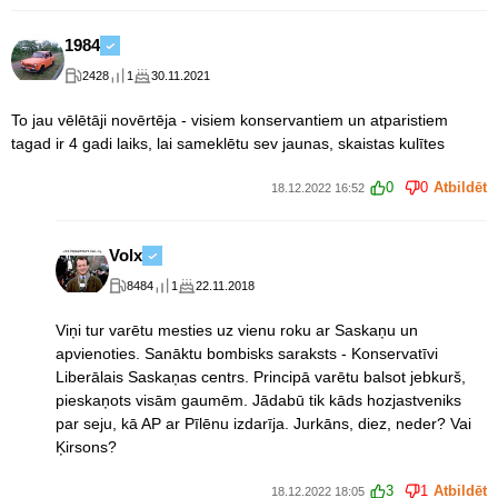
1984
2428
1
30.11.2021
To jau vēlētāji novērtēja - visiem konservantiem un atparistiem
tagad ir 4 gadi laiks, lai sameklētu sev jaunas, skaistas kulītes
0
0
Atbildēt
18.12.2022 16:52
Volx
8484
1
22.11.2018
Viņi tur varētu mesties uz vienu roku ar Saskaņu un
apvienoties. Sanāktu bombisks saraksts - Konservatīvi
Liberālais Saskaņas centrs. Principā varētu balsot jebkurš,
pieskaņots visām gaumēm. Jādabū tik kāds hozjastveniks
par seju, kā AP ar Pīlēnu izdarīja. Jurkāns, diez, neder? Vai
Ķirsons?
3
1
Atbildēt
18.12.2022 18:05