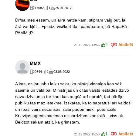
17082
1
25.01.2017
Dr/sā mēs essam, un ārrā nettie kam, stipram vaig būt, lai
ārā var kļūt... +piedz, visi/korī 3x : pam/param, pā RapaPā
PAMM ;P
2
0
Atbildēt
21.12.2022 13:56
MMX
2644
1
03.03.2022
A kas, es jau labu laiku saku, ka pilnīgi vienalga kas sēž
saeimā un valdībā. Ministrijas un citas valsts iestādes dzīvo
savu dzīvi un ja tur kaut kas augšā arī norotē, tad pārējo
publiku tas maz ietekmē. Izskatās, ka to sapratuši arī valdoši
un īpaši vairs necenšās, raibi padomnieki, potenciāls
Krievijas aģents saeimas aizsardzības komisijā... viss ok.
Beidzot sākam atzīt, ka grimstam.
1
0
Atbildēt
21.12.2022 15:50