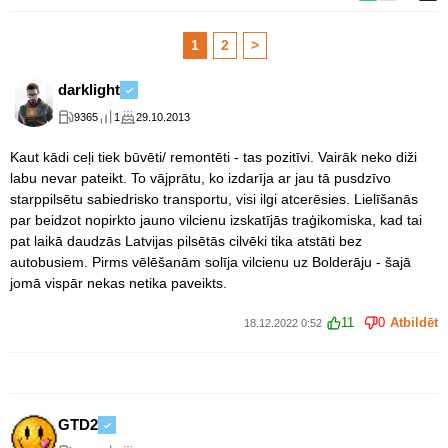
1
2
>
darklight
9365
1
29.10.2013
Kaut kādi ceļi tiek būvēti/ remontēti - tas pozitīvi. Vairāk neko diži
labu nevar pateikt. To vājprātu, ko izdarīja ar jau tā pusdzīvo
starppilsētu sabiedrisko transportu, visi ilgi atcerēsies. Lielīšanās
par beidzot nopirkto jauno vilcienu izskatījās traģikomiska, kad tai
pat laikā daudzās Latvijas pilsētās cilvēki tika atstāti bez
autobusiem. Pirms vēlēšanām solīja vilcienu uz Bolderāju - šajā
jomā vispār nekas netika paveikts.
11
0
Atbildēt
18.12.2022 0:52
GTD2