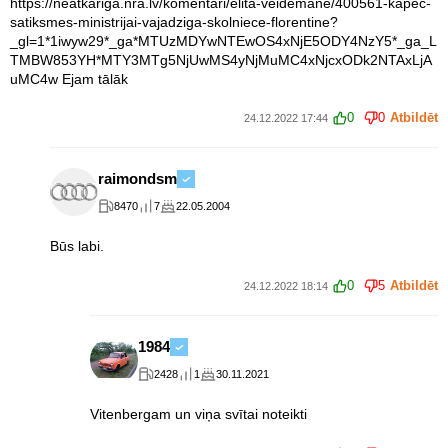
https://neatkariga.nra.lv/komentari/elita-veidemane/400561-kapec-
satiksmes-ministrijai-vajadziga-skolniece-florentine?
_gl=1*1iwyw29*_ga*MTUzMDYwNTEwOS4xNjE5ODY4NzY5*_ga_L
TMBW853YH*MTY3MTg5NjUwMS4yNjMuMC4xNjcxODk2NTAxLjA
uMC4w Ejam tālāk
0
0
Atbildēt
24.12.2022 17:44
raimondsm
8470
7
22.05.2004
Būs labi.
0
5
Atbildēt
24.12.2022 18:14
1984
2428
1
30.11.2021
Vitenbergam un viņa svītai noteikti