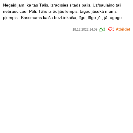
Negaidījām, ka tas Tālis, izrādīsies šitāds pālis. Uz/saulaino tāli
nebrauc caur Pāli. Tālis izrādījās lempis, tagad jāsukā mums
pļempis.. Kassmums kaiša bezLinkaiša, līgo, līīgo ,ō , jā, ogogo
3
3
Atbildēt
18.12.2022 14:09