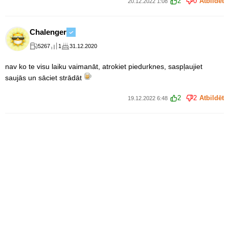
2
0
Atbildēt
20.12.2022 1:08
Chalenger
5267
1
31.12.2020
nav ko te visu laiku vaimanāt, atrokiet piedurknes, saspļaujiet
saujās un sāciet strādāt
2
2
Atbildēt
19.12.2022 6:48