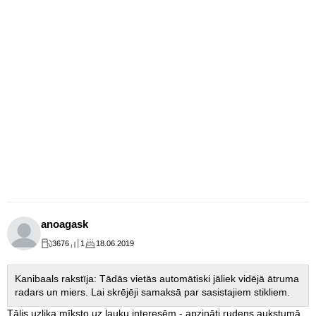
anoagask
3676
1
18.06.2019
Kanibaals rakstīja: Tādās vietās automātiski jāliek vidējā ātruma
radars un miers. Lai skrējēji samaksā par sasistajiem stikliem.
Tālis uzlika mīksto uz lauķu interesēm - apzināti rudens aukstumā