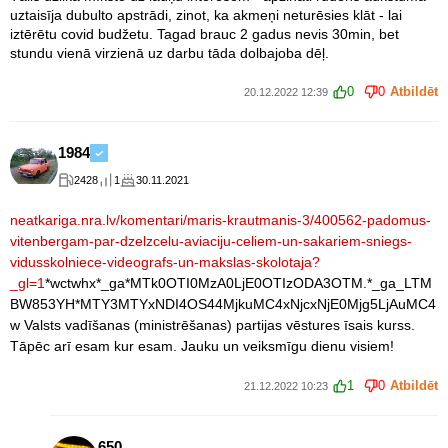
uztaisīja dubulto apstrādi, zinot, ka akmeņi neturēsies klāt - lai
iztērētu covid budžetu. Tagad brauc 2 gadus nevis 30min, bet
stundu vienā virzienā uz darbu tāda dolbajoba dēļ.
0
0
Atbildēt
20.12.2022 12:39
1984
2428
1
30.11.2021
neatkariga.nra.lv/komentari/maris-krautmanis-3/400562-padomus-
vitenbergam-par-dzelzcelu-aviaciju-celiem-un-sakariem-sniegs-
vidusskolniece-videografs-un-makslas-skolotaja?
_gl=1
*wctwhx*_ga*MTk0OTI0MzA0LjE0OTIzODA3OTM.*_ga_LTM
BW853YH*MTY3MTYxNDI4OS44MjkuMC4xNjcxNjE0Mjg5LjAuMC4
w Valsts vadīšanas (ministrēšanas) partijas vēstures īsais kurss.
Tāpēc arī esam kur esam. Jauku un veiksmīgu dienu visiem!
1
0
Atbildēt
21.12.2022 10:23
650