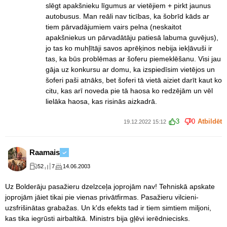
slēgt apakšnieku līgumus ar vietējiem + pirkt jaunus
autobusus. Man reāli nav ticības, ka šobrīd kāds ar
tiem pārvadājumiem vairs pelna (neskaitot
apakšniekus un pārvadātāju patiesā labuma guvējus),
jo tas ko muhļītāji savos aprēķinos nebija iekļāvuši ir
tas, ka būs problēmas ar šoferu piemeklēšanu. Visi jau
gāja uz konkursu ar domu, ka izspiedīsim vietējos un
šoferi paši atnāks, bet šoferi tā vietā aiziet darīt kaut ko
citu, kas arī noveda pie tā haosa ko redzējām un vēl
lielāka haosa, kas risinās aizkadrā.
3
0
Atbildēt
19.12.2022 15:12
Raamais
52
7
14.06.2003
Uz Bolderāju pasažieru dzelzceļa joprojām nav! Tehniskā apskate
joprojām jāiet tikai pie vienas privātfirmas. Pasažieru vilcieni-
uzsfrišinātas grabažas. Un k'ds efekts tad ir tiem simtiem miljoni,
kas tika iegrūsti airbaltikā. Ministrs bija gļēvi ierēdniecisks.