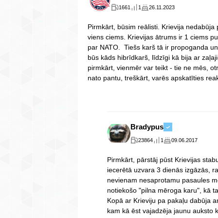
1661
1
26.11.2023
Pirmkārt, būsim reālisti. Krievija nedabūja
viens ciems. Krievijas ātrums ir 1 ciems pu
par NATO. Tiešs karš tā ir propoganda un
būs kāds hibrīdkarš, līdzīgi kā bija ar zaļa
pirmkārt, vienmēr var teikt - tie ne mēs, 
nato pantu, treškārt, varēs apskatīties reak
Bradypus
23864
1
09.06.2017
Pirmkārt, pārstāj pūst Krievijas sta
iecerētā uzvara 3 dienās izgāzās, r
nevienam nesaprotamu pasaules mēro
notiekošo "pilna mēroga karu", kā ta
Kopā ar Krieviju pa pakaļu dabūja a
kam kā ēst vajadzēja jaunu auksto k