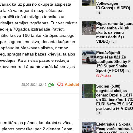
Volkswagen
 vairāk kā uz pusi no okupētā atspiesta
ID.Cross(+ VIDEO)
 laikā var ieņemt mazpilsētas pat
5
aralēli ciešot milzīgus tehnikas un
krievijas armijas izgāšanās. Tur var rakstīt
Rīgas remontu jaun
mērvienība - kļūdu
iec lejā 70gadoa izstrādātie Patriot,
skaits uz vienu
āko krievu T90 tanku kārtējais analogu
metru darbu! (+
c par flagmani moskva, desanta kuģus un
VIDEO)
7
k apšaudīta Maskavas pilsēta, nemaz
Piedāvājumā
eg, sprāgst naftas bāzes krievijā, talajos
atgriežas 821 Zs
bvedējus. Kā arī visa pasaule redzēja
jaudīgais Shelby F-
150 Super Snake
krievumiers. Tā patnir vairāk kā krievijas
Sport (+ FOTO)
9
5
1
Atbildēt
28.02.2024 12:42
Šodien (5.08)
degvielai akcijas
cenas: Dīzelis 1.817
un 95. benzīns 1.73
EUR! Nafta 75.6 US
par barelu (+ VIDEO
9
u militārajos plānos, ko ukraiņi savāca,
Elektriskais Škoda
ja plānos ņemt tikai pēc 2 dienām ( apm.
Peaq varēs nobrauk