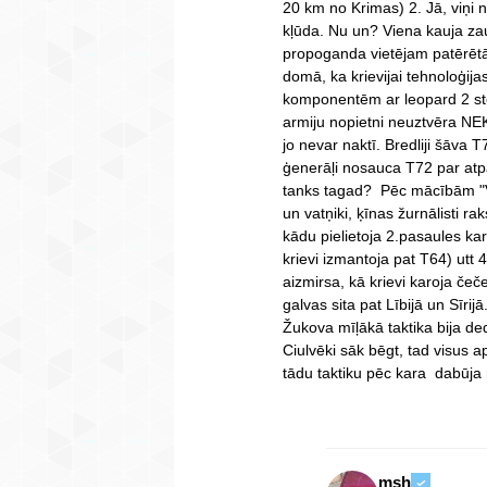
20 km no Krimas) 2. Jā, viņi n
kļūda. Nu un? Viena kauja zaudē
propoganda vietējam patērētāj
domā, ka krievijai tehnoloģij
komponentēm ar leopard 2 sto
armiju nopietni neuztvēra NEKA
jo nevar naktī. Bredliji šāva T
ģenerāļi nosauca T72 par atp
tanks tagad? Pēc mācībām "V
un vatņiki, ķīnas žurnālisti rak
kādu pielietoja 2.pasaules ka
krievi izmantoja pat T64) utt
aizmirsa, kā krievi karoja čeč
galvas sita pat Lībijā un Sīri
Žukova mīļākā taktika bija de
Ciulvēki sāk bēgt, tad visus 
tādu taktiku pēc kara dabūja
msh