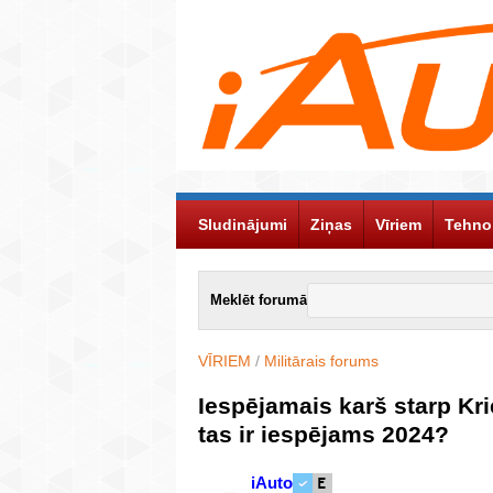
Sludinājumi
Ziņas
Vīriem
Tehno
Meklēt forumā
VĪRIEM
/
Militārais forums
Iespējamais karš starp Kr
tas ir iespējams 2024?
iAuto