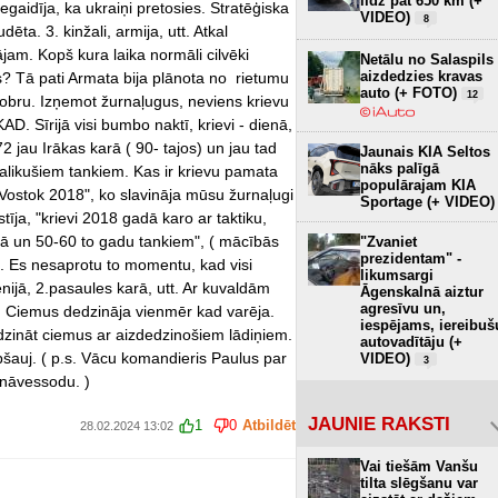
līdz pat 650 km (+
egaidīja, ka ukraiņi pretosies. Stratēģiska
VIDEO)
8
ta. 3. kinžali, armija, utt. Atkal
am. Kopš kura laika normāli cilvēki
Netālu no Salaspils
aizdedzies kravas
as? Tā pati Armata bija plānota no rietumu
auto (+ FOTO)
12
bru. Izņemot žurnaļugus, neviens krievu
D. Sīrijā visi bumbo naktī, krievi - dienā,
72 jau Irākas karā ( 90- tajos) un jau tad
Jaunais KIA Seltos
nāks palīgā
alikušiem tankiem. Kas ir krievu pamata
populārajam KIA
ostok 2018", ko slavināja mūsu žurnaļugi
Sportage (+ VIDEO)
stīja, "krievi 2018 gadā karo ar taktiku,
rā un 50-60 to gadu tankiem", ( mācībās
"Zvaniet
prezidentam" -
 4. Es nesaprotu to momentu, kad visi
likumsargi
enijā, 2.pasaules karā, utt. Ar kuvaldām
Āgenskalnā aiztur
agresīvu un,
jā. Ciemus dedzināja vienmēr kad varēja.
iespējams, iereibuš
dzināt ciemus ar aizdedzinošiem lādiņiem.
autovadītāju (+
apšauj. ( p.s. Vācu komandieris Paulus par
VIDEO)
3
 nāvessodu. )
JAUNIE RAKSTI
1
0
Atbildēt
28.02.2024 13:02
Vai tiešām Vanšu
tilta slēgšanu var