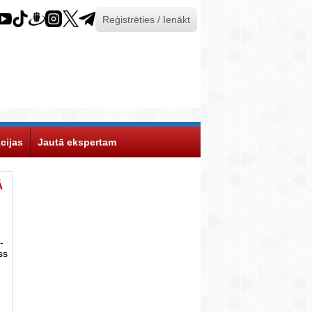
Reģistrēties / Ienākt
cijas
Jautā ekspertam
Ā
-
ss