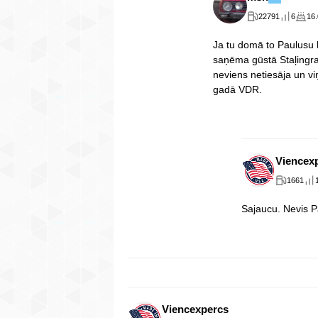
22791
6
16
Ja tu domā to Paulusu
saņēma gūstā Staļingrad
neviens netiesāja un v
gadā VDR.
Viencex
1661
Sajaucu. Nevis Pa
Viencexpercs