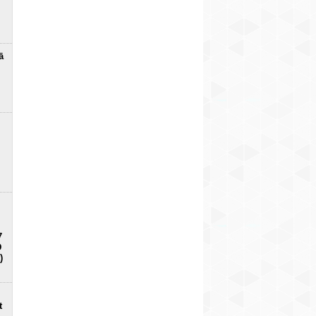
ā
7
D
)
t