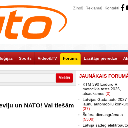
Ziņo!
Reklāma
Kontakti
loģijas
Sports
Video&TV
Forums
Lasītāju pieredze
Ak
JAUNĀKAIS FORUM
KTM 390 Enduro R
motocikla tests 2026,
atsauksmes
(0)
Latvijas Gada auto 2027 
jaunu automobiļu konkur
ieviju un NATO! Vai tiešām
(37)
Šofera dienasgrāmata.
(5308)
Latvijā sadeg elektroauto