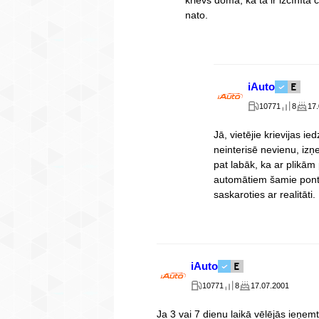
nato.
iAuto
10771
8
17
Jā, vietējie krievijas ie
neinterisē nevienu, iz
pat labāk, ka ar plikā
automātiem šamie ponto 
saskaroties ar realitāti.
iAuto
10771
8
17.07.2001
Ja 3 vai 7 dienu laikā vēlējās ieņemt