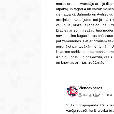
marodieru un izvarotāju armija tikai
atpakaļ un tagad 4 un vairāk mēnešu
ciematua kā Bahmuta un Avdijevka, p
armijnieku zaudējums, tad jā - tā ir 
vēl un vēl, kinžalus (analogu nav) tr
Bradley ar 25mm sašauj tipa modern
nav. Iznīcina kuģus kurus paši sau
pat zemūdenes. Pat ar droniem tie
nerunājot par tuvākām teritorijām. D
lidlaukos spridzina tāldarbības bum
iznīcību, postu un noziedzībi, kas ir 
un krievijas armijas izgāšanās
Viencexpercs
1661
1
26.11.2023
1. Tā ir propoganda. Pat kriev
varēja redzēt, ka Brulyvku bi