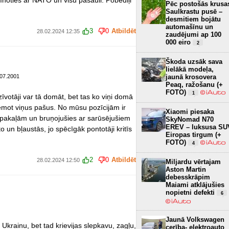
Pēc postošās krusa
Saulkrastu pusē –
desmitiem bojātu
automašīnu un
3
0
Atbildēt
28.02.2024 12:35
zaudējumi ap 100
000 eiro
2
Škoda uzsāk sava
lielākā modeļa,
.07.2001
jaunā krosovera
Peaq, ražošanu (+
FOTO)
1
dzīvotāji var tā domāt, bet tas ko viņi domā
ņemot viņus pašus. No mūsu pozīcijām ir
Xiaomi piesaka
m pakaļām un bruņojušies ar sarūsējušiem
SkyNomad N70
EREV – luksusa SU
un bļaustās, jo spēcīgāk pontotāji kritīs
Eiropas tirgum (+
FOTO)
4
2
0
Atbildēt
28.02.2024 12:50
Miljardu vērtajam
Aston Martin
debesskrāpim
Maiami atklājušies
nopietni defekti
6
Jaunā Volkswagen
 Ukrainu, bet tad krievijas slepkavu, zagļu,
cerība- elektroauto