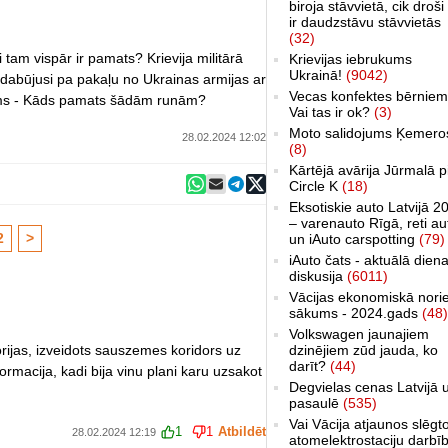
biroja stāvvietā, cik droši 
ir daudzstāvu stāvvietās
(32)
am vispār ir pamats? Krievija militārā
Krievijas iebrukums
Ukrainā!
(9042)
i dabūjusi pa pakaļu no Ukrainas armijas ar
Vecas konfektes bērniem
jums - Kāds pamats šādām runām?
Vai tas ir ok?
(3)
Moto salidojums Ķemero
28.02.2024 12:02
(8)
Kārtējā avārija Jūrmalā p
Circle K
(18)
Eksotiskie auto Latvijā 2
– varenauto Rīgā, reti au
2
>
un iAuto carspotting
(79)
iAuto čats - aktuālā dien
diskusija
(6011)
Vācijas ekonomiskā nori
sākums - 2024.gads
(48)
Volkswagen jaunajiem
rijas, izveidots sauszemes koridors uz
dzinējiem zūd jauda, ko
darīt?
(44)
ormacija, kadi bija vinu plani karu uzsakot
Degvielas cenas Latvijā 
pasaulē
(535)
Vai Vācija atjaunos slēgt
1
1
Atbildēt
28.02.2024 12:19
atomelektrostaciju darbī