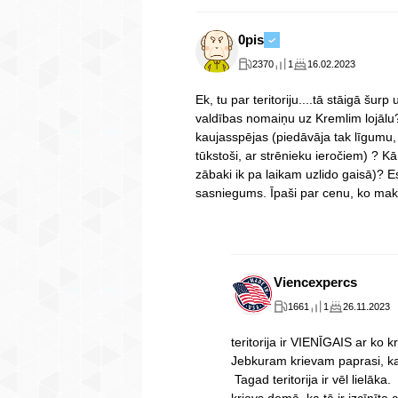
0pis
2370
1
16.02.2023
Ek, tu par teritoriju....tā stāigā šur
valdības nomaiņu uz Kremlim lojālu?
kaujasspējas (piedāvāja tak līgumu,
tūkstoši, ar strēnieku ieročiem) ? Kā 
zābaki ik pa laikam uzlido gaisā)? Es 
sasniegums. Īpaši par cenu, ko maks
Viencexpercs
1661
1
26.11.2023
teritorija ir VIENĪGAIS ar ko k
Jebkuram krievam paprasi, kas 
Tagad teritorija ir vēl lielāka.
krievs domā, ka tā ir izcīnīta