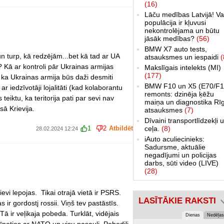
(16)
Lāču medības Latvijā! Va
populācija ir kļuvusi
nekontrolējama un būtu
jāsāk medības?
(56)
BMW X7 auto tests,
p un turp, kā redzējām...bet kā tad ar UA
atsauksmes un iespaidi
(
 Kā ar kontroli pār Ukrainas armijas
Makslīgais intelekts (MI)
(177)
 ka Ukrainas armija būs daži desmiti
BMW F10 un X5 (E70/F1
ar iedzīvotāji lojalitāti (kad kolaborantu
remonts: dzinēja ķēžu
teiktu, ka teritorija pati par sevi nav
maiņa un diagnostika Rī
ā Krievija.
atsauksmes
(7)
Dīvaini transportlīdzekļi 
ceļa.
(8)
1
2
Atbildēt
28.02.2024 12:24
iAuto aculiecinieks:
Sadursme, aktuālie
negadījumi un policijas
darbs, sūti video (LIVE)
(28)
rievi lepojas. Tikai otrajā vietā ir PSRS.
LASĪTĀKIE RAKSTI
ir gordostj rossii. Viņš tev pastāstīs.
 Tā ir veļikaja pobeda. Turklāt, vidējais
Dienas
Nedēļas
 cīnoties ar NATO un visu pasauli. Pobediļi