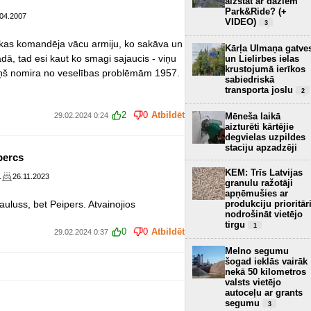
aizstāt ar dažiem
Park&Ride? (+
.04.2007
VIDEO)
3
 kas komandēja vācu armiju, ko sakāva un
Kārļa Ulmaņa gatve
ā, tad esi kaut ko smagi sajaucis - viņu
un Lielirbes ielas
krustojumā ierīkos
iņš nomira no veselības problēmām 1957.
sabiedriskā
transporta joslu
2
2
0
Atbildēt
29.02.2024 0:24
Mēneša laikā
aizturēti kārtējie
degvielas uzpildes
staciju apzadzēji
percs
KEM: Trīs Latvijas
1
26.11.2023
granulu ražotāji
apņēmušies ar
uluss, bet Peipers. Atvainojios
produkciju prioritār
nodrošināt vietējo
tirgu
1
0
0
Atbildēt
29.02.2024 0:37
Melno segumu
šogad ieklās vairāk
nekā 50 kilometros
valsts vietējo
autoceļu ar grants
segumu
3