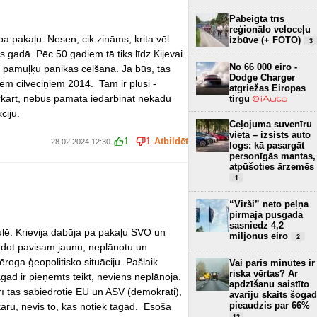
Pabeigta trīs
reģionālo veloceļu
 pa pakaļu. Nesen, cik zināms, krita vēl
izbūve (+ FOTO)
3
s gadā. Pēc 50 gadiem tā tiks līdz Kijevai.
No 66 000 eiro -
 pamuļķu panikas celšana. Ja būs, tas
Dodge Charger
jiem cilvēciņiem 2014. Tam ir plusi -
atgriežas Eiropas
otrkārt, nebūs pamata iedarbināt nekādu
tirgū
ciju.
Ceļojuma suvenīru
vietā – izsists auto
1
1
Atbildēt
28.02.2024 12:30
logs: kā pasargāt
personīgās mantas,
atpūšoties ārzemēs
1
“Virši” neto peļņa
pirmajā pusgadā
sasniedz 4,2
bulē. Krievija dabūja pa pakaļu SVO un
miljonus eiro
2
adot pavisam jaunu, neplānotu un
ga ģeopolitisko situāciju. Pašlaik
Vai pāris minūtes ir
riska vērtas? Ar
gad ir pieņemts teikt, neviens neplānoja.
apdzīšanu saistīto
rī tās sabiedrotie EU un ASV (demokrāti),
avāriju skaits šogad
pieaudzis par 66%
aru, nevis to, kas notiek tagad. Esošā
12