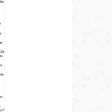
tie
!
s
ie
026
to
as
eta
un
o
bu?