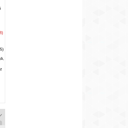
i
8)
5)
gā,
uz