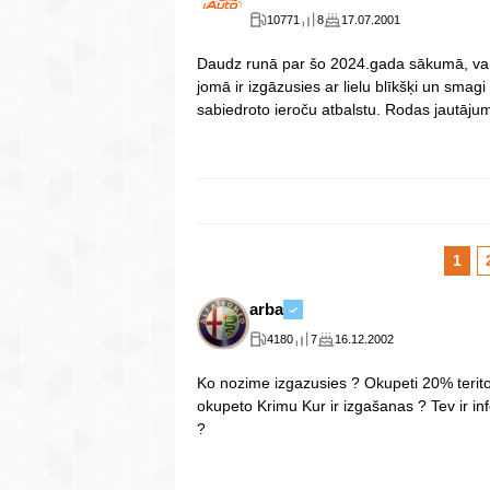
10771
8
17.07.2001
Daudz runā par šo 2024.gada sākumā, vai t
jomā ir izgāzusies ar lielu blīkšķi un smag
sabiedroto ieroču atbalstu. Rodas jautā
1
arba
4180
7
16.12.2002
Ko nozime izgazusies ? Okupeti 20% terito
okupeto Krimu Kur ir izgašanas ? Tev ir inf
?