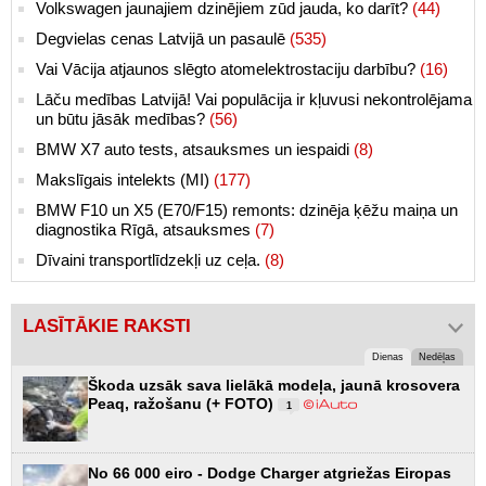
Volkswagen jaunajiem dzinējiem zūd jauda, ko darīt?
(44)
Degvielas cenas Latvijā un pasaulē
(535)
Vai Vācija atjaunos slēgto atomelektrostaciju darbību?
(16)
Lāču medības Latvijā! Vai populācija ir kļuvusi nekontrolējama
un būtu jāsāk medības?
(56)
BMW X7 auto tests, atsauksmes un iespaidi
(8)
Makslīgais intelekts (MI)
(177)
BMW F10 un X5 (E70/F15) remonts: dzinēja ķēžu maiņa un
diagnostika Rīgā, atsauksmes
(7)
Dīvaini transportlīdzekļi uz ceļa.
(8)
LASĪTĀKIE RAKSTI
Dienas
Nedēļas
Škoda uzsāk sava lielākā modeļa, jaunā krosovera
Peaq, ražošanu (+ FOTO)
1
No 66 000 eiro - Dodge Charger atgriežas Eiropas