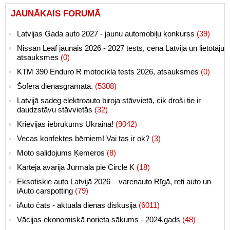
JAUNĀKAIS FORUMĀ
Latvijas Gada auto 2027 - jaunu automobiļu konkurss
(39)
Nissan Leaf jaunais 2026 - 2027 tests, cena Latvijā un lietotāju
atsauksmes
(0)
KTM 390 Enduro R motocikla tests 2026, atsauksmes
(0)
Šofera dienasgrāmata.
(5308)
Latvijā sadeg elektroauto biroja stāvvietā, cik droši tie ir
daudzstāvu stāvvietās
(32)
Krievijas iebrukums Ukrainā!
(9042)
Vecas konfektes bērniem! Vai tas ir ok?
(3)
Moto salidojums Ķemeros
(8)
Kārtējā avārija Jūrmalā pie Circle K
(18)
Eksotiskie auto Latvijā 2026 – varenauto Rīgā, reti auto un
iAuto carspotting
(79)
iAuto čats - aktuālā dienas diskusija
(6011)
Vācijas ekonomiskā norieta sākums - 2024.gads
(48)