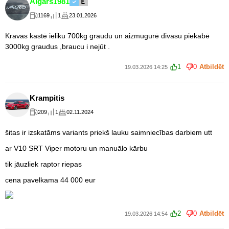
Aigars1981
1169
1
23.01.2026
Kravas kastē ieliku 700kg graudu un aizmugurē divasu piekabē
3000kg graudus ,braucu i nejūt .
1
0
Atbildēt
19.03.2026 14:25
Krampitis
209
1
02.11.2024
šitas ir izskatāms variants priekš lauku saimniecības darbiem utt
ar V10 SRT Viper motoru un manuālo kārbu
tik jāuzliek raptor riepas
cena pavelkama 44 000 eur
2
0
Atbildēt
19.03.2026 14:54