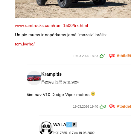
www.ramtrucks.com/ram-1500/trx.html
Un pie mums ir nopērkams jamā “mazaiz" brālis:
tcm.lv/rho/
1
0
Atbildēt
19.03.2026 18:33
Krampitis
209
1
02.11.2024
šim nav V10 Dodge Viper motors
0
0
Atbildēt
19.03.2026 19:40
WALA
17555
7
19.06.2002