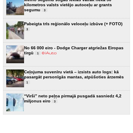
kilometros valsts vietējo autoceļu ar grants
segumu
3
Pabeigta trīs reģionālo veloceļu izbūve (+ FOTO)
3
No 66 000 eiro - Dodge Charger atgriežas Eiropas
tirgū
1
Ceļojuma suvenīru vietā – izsists auto logs: kā
pasargāt personīgās mantas, atpūšoties ārzemēs
1
“Virši” neto peļņa pirmajā pusgadā sasniedz 4,2
miljonus eiro
3