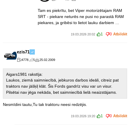
Tam es piekrītu, bet Viper motorizētajam RAM
SRT - piekare neturēs ne pusi no parastā RAM
piekares, ja gribēsi to lietot lauku darbiem …
1
0
Atbildēt
19.03.2026 20:02
ezis71
4778
5
25.02.2009
Aigars1981 rakstīja:
Laukos, ziemā saimniecībā, jebkuros darbos ideāli, citreiz pat
traktors nav jāšķiļ klāt. Šis Fords gandrīz visu var un visur.
Pilsētai nav jēga nekāda, bet saimniecībā lielā neaizstājams.
Nesmīdini tautu,Tu tak traktoru neesi redzējis.
1
0
Atbildēt
19.03.2026 19:20