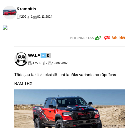
Krampitis
209
1
02.11.2024
2
0
Atbildēt
19.03.2026 14:55
WALA
17555
7
19.06.2002
Tāds jau faktiski eksistē pat labāks variants no rūpnīcas :
RAM TRX