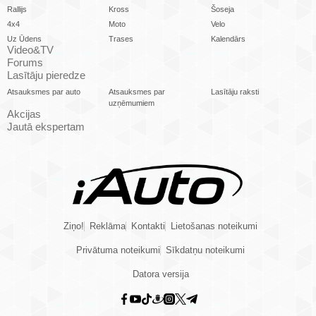
Rallijs
Kross
Šoseja
4x4
Moto
Velo
Uz Ūdens
Trases
Kalendārs
Video&TV
Forums
Lasītāju pieredze
Atsauksmes par auto
Atsauksmes par
Lasītāju raksti
uzņēmumiem
Akcijas
Jautā ekspertam
Ziņo!
Reklāma
Kontakti
Lietošanas noteikumi
Privātuma noteikumi
Sīkdatņu noteikumi
Datora versija