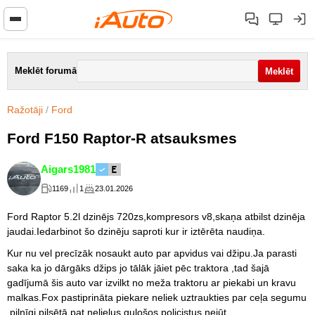
Meklēt forumā
Ražotāji
/
Ford
Ford F150 Raptor-R atsauksmes
Aigars1981
1169
1
23.01.2026
Ford Raptor 5.2l dzinējs 720zs,kompresors v8,skaņa atbilst dzinēja
jaudai.Iedarbinot šo dzinēju saproti kur ir iztērēta naudiņa.
Kur nu vel precīzāk nosaukt auto par apvidus vai džipu.Ja parasti
saka ka jo dārgāks džips jo tālāk jāiet pēc traktora ,tad šajā
gadījumā šis auto var izvilkt no meža traktoru ar piekabi un kravu
malkas.Fox pastiprināta piekare neliek uztraukties par ceļa segumu
pilnīgi,pilsētā pat nelielus guļošos policistus nejūt.