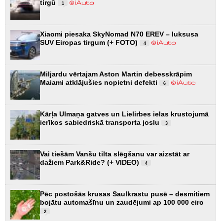
tirgū
1
Xiaomi piesaka SkyNomad N70 EREV – luksusa
SUV Eiropas tirgum (+ FOTO)
4
Miljardu vērtajam Aston Martin debesskrāpim
Maiami atklājušies nopietni defekti
6
Kārļa Ulmaņa gatves un Lielirbes ielas krustojumā
ierīkos sabiedriskā transporta joslu
3
Vai tiešām Vanšu tilta slēgšanu var aizstāt ar
dažiem Park&Ride? (+ VIDEO)
4
Pēc postošās krusas Saulkrastu pusē – desmitiem
bojātu automašīnu un zaudējumi ap 100 000 eiro
2