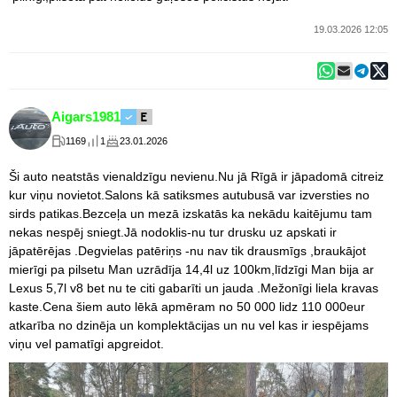
19.03.2026 12:05
Aigars1981
1169
1
23.01.2026
Ši auto neatstās vienaldzīgu nevienu.Nu jā Rīgā ir jāpadomā citreiz
kur viņu novietot.Salons kā satiksmes autubusā var izversties no
sirds patikas.Bezceļa un mezā izskatās ka nekādu kaitējumu tam
nekas nespēj sniegt.Jā nodoklis-nu tur drusku uz apskati ir
jāpatērējas .Degvielas patēriņs -nu nav tik drausmīgs ,braukājot
mierīgi pa pilsetu Man uzrādīja 14,4l uz 100km,līdzīgi Man bija ar
Lexus 5,7l v8 bet nu te citi gabarīti un jauda .Mežonīgi liela kravas
kaste.Cena šiem auto lēkā apmēram no 50 000 lidz 110 000eur
atkarība no dzinēja un komplektācijas un nu vel kas ir iespējams
viņu vel pamatīgi apgreidot.