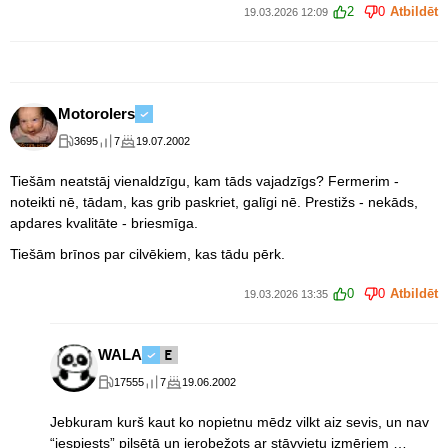
2
0
Atbildēt
19.03.2026 12:09
Motorolers
3695
7
19.07.2002
Tiešām neatstāj vienaldzīgu, kam tāds vajadzīgs? Fermerim -
noteikti nē, tādam, kas grib paskriet, galīgi nē. Prestižs - nekāds,
apdares kvalitāte - briesmīga.
Tiešām brīnos par cilvēkiem, kas tādu pērk.
0
0
Atbildēt
19.03.2026 13:35
WALA
17555
7
19.06.2002
Jebkuram kurš kaut ko nopietnu mēdz vilkt aiz sevis, un nav
“iespiests” pilsētā un ierobežots ar stāvvietu izmēriem …