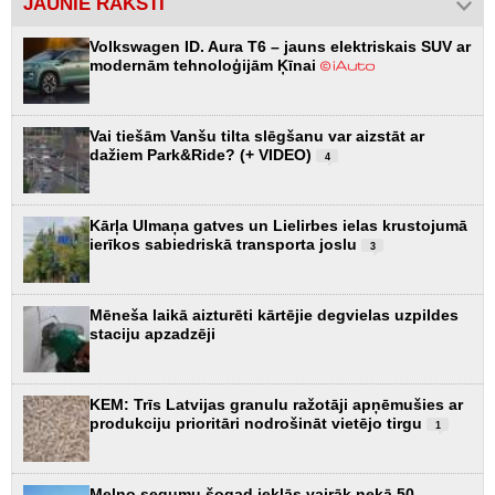
JAUNIE RAKSTI
Volkswagen ID. Aura T6 – jauns elektriskais SUV ar
modernām tehnoloģijām Ķīnai
Vai tiešām Vanšu tilta slēgšanu var aizstāt ar
dažiem Park&Ride? (+ VIDEO)
4
Kārļa Ulmaņa gatves un Lielirbes ielas krustojumā
ierīkos sabiedriskā transporta joslu
3
Mēneša laikā aizturēti kārtējie degvielas uzpildes
staciju apzadzēji
KEM: Trīs Latvijas granulu ražotāji apņēmušies ar
produkciju prioritāri nodrošināt vietējo tirgu
1
Melno segumu šogad ieklās vairāk nekā 50