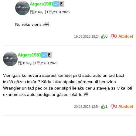
Aigars1981
1169
1
23.01.2026
Nu reku viens ir🤣
0
0
Atbildēt
19.03.2026 19:24
Aigars1981
1169
1
23.01.2026
Vienīgais ko nevaru saprast kamdēļ pirkt šādu auto un tad bāzt
iekšā gāzes iekārt? Kādu laiku atpakaļ pārdevu 4l bemzīna
Wrangler un tad pēc brīža par stipri lielāku cenu stāvēja ss.lv kā ļoti
ekanomisks auto jaudigs ar gāzes iekārtu.🤣
1
0
Atbildēt
20.03.2026 12:54