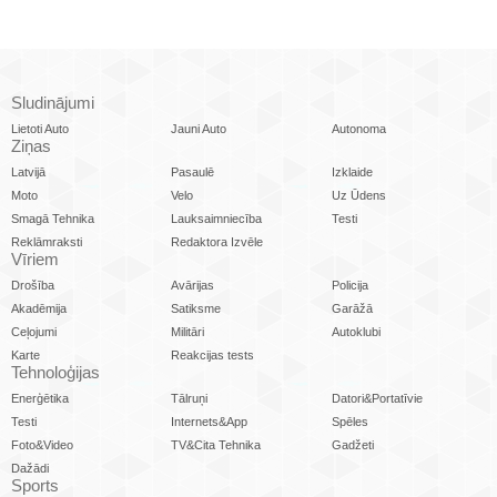
Sludinājumi
Lietoti Auto
Jauni Auto
Autonoma
Ziņas
Latvijā
Pasaulē
Izklaide
Moto
Velo
Uz Ūdens
Smagā Tehnika
Lauksaimniecība
Testi
Reklāmraksti
Redaktora Izvēle
Vīriem
Drošība
Avārijas
Policija
Akadēmija
Satiksme
Garāžā
Ceļojumi
Militāri
Autoklubi
Karte
Reakcijas tests
Tehnoloģijas
Enerģētika
Tālruņi
Datori&Portatīvie
Testi
Internets&App
Spēles
Foto&Video
TV&Cita Tehnika
Gadžeti
Dažādi
Sports