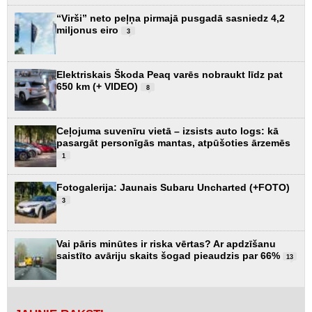
“Virši” neto peļņa pirmajā pusgadā sasniedz 4,2
miljonus eiro
3
Elektriskais Škoda Peaq varēs nobraukt līdz pat
650 km (+ VIDEO)
8
Ceļojuma suvenīru vietā – izsists auto logs: kā
pasargāt personīgās mantas, atpūšoties ārzemēs
1
Fotogalerija: Jaunais Subaru Uncharted (+FOTO)
3
Vai pāris minūtes ir riska vērtas? Ar apdzīšanu
saistīto avāriju skaits šogad pieaudzis par 66%
13