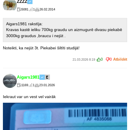
ZZZZ
5081
1
26.02.2014
Aigars1981 rakstīja:
Kravas kastē ieliku 700kg graudu un aizmugurē divasu piekabē
3000kg graudus ,braucu i nejūt .
Noteikti, ka nejūt 3t. Piekabei šiltīti studijā!
0
0
Atbildēt
21.03.2026 8:19
Aigars1981
1169
1
23.01.2026
Iekraut var un vest vel vairāk