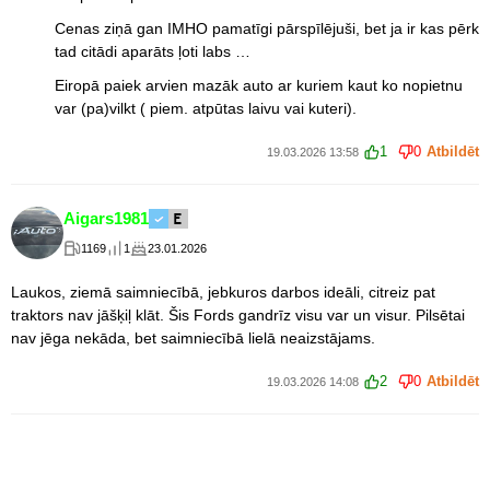
Cenas ziņā gan IMHO pamatīgi pārspīlējuši, bet ja ir kas pērk
tad citādi aparāts ļoti labs …
Eiropā paiek arvien mazāk auto ar kuriem kaut ko nopietnu
var (pa)vilkt ( piem. atpūtas laivu vai kuteri).
1
0
Atbildēt
19.03.2026 13:58
Aigars1981
1169
1
23.01.2026
Laukos, ziemā saimniecībā, jebkuros darbos ideāli, citreiz pat
traktors nav jāšķiļ klāt. Šis Fords gandrīz visu var un visur. Pilsētai
nav jēga nekāda, bet saimniecībā lielā neaizstājams.
2
0
Atbildēt
19.03.2026 14:08