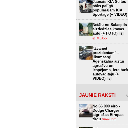
Jaunais KIA Seltos
nāks palīgā
populārajam KIA
Sportage (+ VIDEO)
Netālu no Salaspils
aizdedzies kravas
auto (+ FOTO)
9
"Zvaniet
prezidentam" -
likumsargi
Āgenskalnā aiztur
agresīvu un,
iespējams, iereibuš
autovadītāju (+
VIDEO)
3
JAUNIE RAKSTI
No 66 000 eiro -
Dodge Charger
atgriežas Eiropas
tirgū