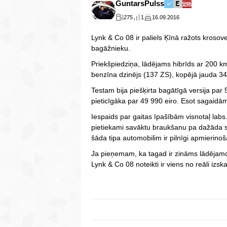
GuntarsPulss
275
1
16.09.2016
Lynk & Co 08 ir paliels Ķīnā ražots krosove
bagāžnieku.
Priekšpiedziņa, lādējams hibrīds ar 200 km
benzīna dzinējs (137 ZS), kopējā jauda 3
Testam bija piešķirta bagātīgā versija par
pieticīgāka par 49 990 eiro. Esot sagaidām
Iespaids par gaitas īpašībām visnotaļ lab
pietiekami savāktu braukšanu pa dažāda 
šāda tipa automobilim ir pilnīgi apmierinoš
Ja pieņemam, ka tagad ir zināms lādējamo 
Lynk & Co 08 noteikti ir viens no reāli iz