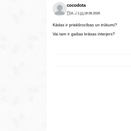
cocodota
6
1
18.06.2026
Kādas ir priekšrocības un trūkumi?
Vai tam ir gaišas krāsas interjers?