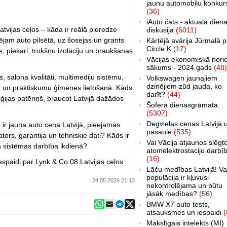
jaunu automobiļu konkur
(36)
iAuto čats - aktuālā dien
tvijas ceļos – kāda ir reālā pieredze
diskusija
(6011)
jam auto pilsētā, uz šosejas un grants
Kārtējā avārija Jūrmalā p
Circle K
(17)
s, piekari, trokšņu izolāciju un braukšanas
Vācijas ekonomiskā nori
sākums - 2024.gads
(48)
salona kvalitāti, multimediju sistēmu,
Volkswagen jaunajiem
dzinējiem zūd jauda, ko
bu un praktiskumu ģimenes lietošanā. Kāds
darīt?
(44)
rģijas patēriņš, braucot Latvijā dažādos
Šofera dienasgrāmata.
(5307)
Degvielas cenas Latvijā 
a ir jauna auto cena Latvijā, pieejamās
pasaulē
(535)
ors, garantija un tehniskie dati? Kāds ir
Vai Vācija atjaunos slēgt
a sistēmas darbība ikdienā?
atomelektrostaciju darbī
(16)
spaidi par Lynk & Co 08 Latvijas ceļos.
Lāču medības Latvijā! Va
populācija ir kļuvusi
24.05.2026 21:13
nekontrolējama un būtu
jāsāk medības?
(56)
BMW X7 auto tests,
atsauksmes un iespaidi
(
Makslīgais intelekts (MI)