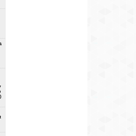
ā
7
D
)
t