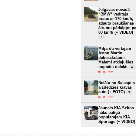
Jelgavas novadā
“BMW” vadītājs
brauc ar 170 km/h,
atļauto braukšanas
ātrumu pārkāpjot pa
80 km/h (+ VIDEO)
6
Miljardu vērtajam
Aston Martin
debesskrāpim
Maiami atklājušies
nopietni defekti
4
Netālu no Salaspils
aizdedzies kravas
auto (+ FOTO)
9
Jaunais KIA Seltos
nāks palīgā
populārajam KIA
Sportage (+ VIDEO)