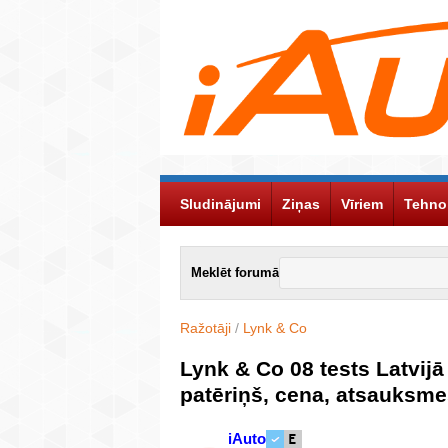
Sludinājumi
Ziņas
Vīriem
Tehno
Meklēt forumā
Ražotāji
/
Lynk & Co
Lynk & Co 08 tests Latvijā
patēriņš, cena, atsauksme
iAuto