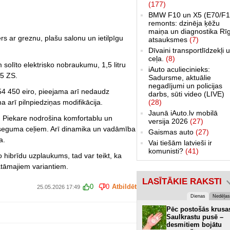
(177)
BMW F10 un X5 (E70/F1
remonts: dzinēja ķēžu
maiņa un diagnostika Rī
rs ar greznu, plašu salonu un ietilpīgu
atsauksmes
(7)
Dīvaini transportlīdzekļi 
ceļa.
(8)
 solīto elektrisko nobraukumu, 1,5 litru
iAuto aculiecinieks:
45 ZS.
Sadursme, aktuālie
negadījumi un policijas
 54 450 eiro, pieejama arī nedaudz
darbs, sūti video (LIVE)
a arī pilnpiedziņas modifikācija.
(28)
Jaunā iAuto.lv mobilā
s. Piekare nodrošina komfortablu un
versija 2026
(27)
seguma ceļiem. Arī dinamika un vadāmība
Gaismas auto
(27)
a.
Vai tiešām latvieši ir
komunisti?
(41)
hibrīdu uzplaukums, tad var teikt, ka
skatāmajiem variantiem.
LASĪTĀKIE RAKSTI
0
0
Atbildēt
25.05.2026 17:49
Dienas
Nedēļas
Pēc postošās krusa
Saulkrastu pusē –
desmitiem bojātu