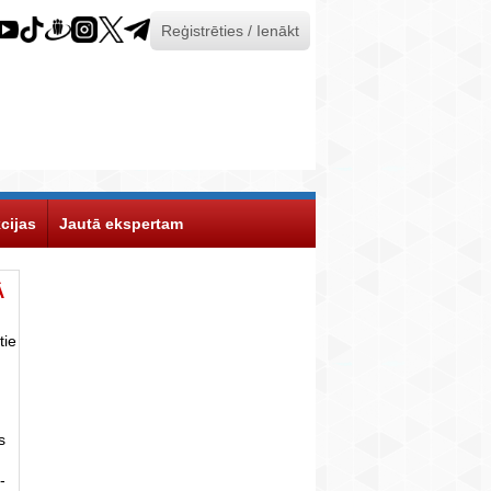
Reģistrēties / Ienākt
cijas
Jautā ekspertam
Ā
tie
s
-