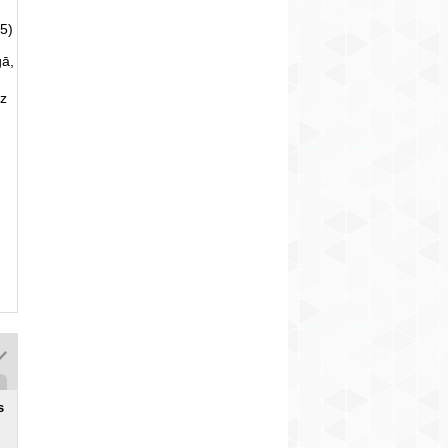
5)
gā,
uz
s