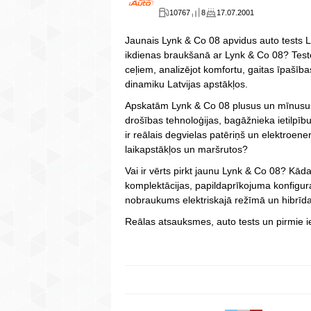
10767
8
17.07.2001
Jaunais Lynk & Co 08 apvidus auto tests La
ikdienas braukšanā ar Lynk & Co 08? Testē
ceļiem, analizējot komfortu, gaitas īpašība
dinamiku Latvijas apstākļos.
Apskatām Lynk & Co 08 plusus un mīnusus, 
drošības tehnoloģijas, bagāžnieka ietilpī
ir reālais degvielas patēriņš un elektroene
laikapstākļos un maršrutos?
Vai ir vērts pirkt jaunu Lynk & Co 08? Kād
komplektācijas, papildaprīkojuma konfigurat
nobraukums elektriskajā režīmā un hibrīd
Reālas atsauksmes, auto tests un pirmie ie