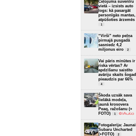
Ceļojuma suvenīru
vietā – izsists auto
logs: kā pasargāt
personīgās mantas,
atpūšoties ārzemēs
1
“Virši” neto peļņa
pirmajā pusgadā
sasniedz 4,2
miljonus eiro
2
Vai pāris minūtes ir
riska vērtas? Ar
apdzīšanu saistīto
avāriju skaits šogad
pieaudzis par 66%
4
Škoda uzsāk sava
lielākā modeļa,
jaunā krosovera
Peaq, ražošanu (+
FOTO)
1
Fotogalerija: Jaunai
Subaru Uncharted
(+FOTO)
2