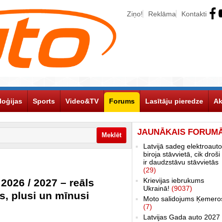
Ziņo!
Reklāma
Kontakti
loģijas
Sports
Video&TV
Forums
Lasītāju pieredze
Ak
JAUNĀKAIS FORUM
Latvijā sadeg elektroauto
biroja stāvvietā, cik droši 
ir daudzstāvu stāvvietās
(29)
Krievijas iebrukums
 2026 / 2027 – reāls
Ukrainā!
(9037)
s, plusi un mīnusi
Moto salidojums Ķemero
(7)
Latvijas Gada auto 2027 