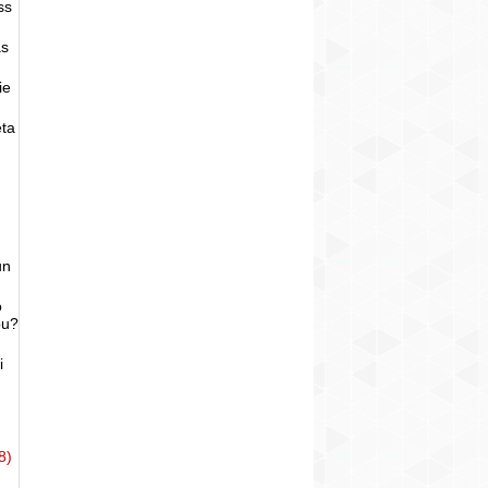
ss
as
ie
eta
un
o
bu?
i
8)