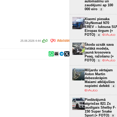
automašīnu un
zaudējumi ap 100
000 eiro
2
Xiaomi piesaka
SkyNomad N70
EREV – luksusa SU
Eiropas tirgum (+
FOTO)
4
0
0
Atbildēt
25.06.2026 4:44
Škoda uzsāk sava
lielākā modeļa,
jaunā krosovera
Peaq, ražošanu (+
FOTO)
1
Miljardu vērtajam
Aston Martin
debesskrāpim
Maiami atklājušies
nopietni defekti
4
Piedāvājumā
atgriežas 821 Zs
jaudīgais Shelby F-
150 Super Snake
Sport (+ FOTO)
9