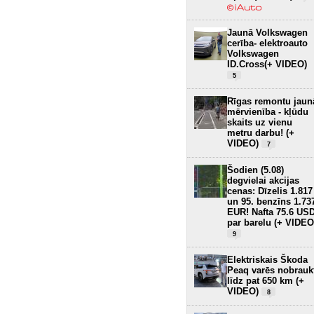
Jaunā Volkswagen
cerība- elektroauto
Volkswagen
ID.Cross(+ VIDEO)
5
Rīgas remontu jaun
mērvienība - kļūdu
skaits uz vienu
metru darbu! (+
VIDEO)
7
Šodien (5.08)
degvielai akcijas
cenas: Dīzelis 1.817
un 95. benzīns 1.73
EUR! Nafta 75.6 US
par barelu (+ VIDEO
9
Elektriskais Škoda
Peaq varēs nobrauk
līdz pat 650 km (+
VIDEO)
8