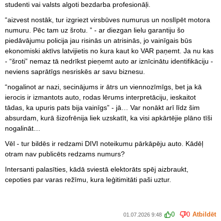
studenti vai valsts algoti bezdarba profesionāļi.
“
aizvest nostāk, tur izgriezt virsbūves numurus un noslīpēt motora
numuru. Pēc tam uz šrotu.
” - ar diezgan lielu garantiju šo
piedāvājumu policija jau risinās un atrisinās, jo vainīgais būs
ekonomiski aktīvs latvijietis no kura kaut ko VAR paņemt. Ja nu kas
- “šroti” nemaz tā nedrīkst pieņemt auto ar iznīcinātu identifikāciju -
neviens saprātīgs nesriskēs ar savu biznesu.
“
nogalinot ar nazi, secinājums ir ātrs un viennozīmīgs, bet ja kā
ierocis ir izmantots auto, rodas lērums interpretāciju, ieskaitot
tādas, ka upuris pats bija vainīgs
” - jā… Var nonākt arī līdz šim
absurdam, kurā šizofrēnija liek uzskatīt, ka visi apkārtējie plāno tīši
nogalināt…
Vēl - tur bildēs ir redzami DIVI noteikumu pārkāpēju auto. Kādēļ
otram nav publicēts redzams numurs?
Intersanti palasīties, kādā sviestā elektorāts spēj aizbraukt,
cepoties par varas režīmu, kura leģitimitāti paši uztur.
0
0
Atbildēt
01.07.2026 9:48