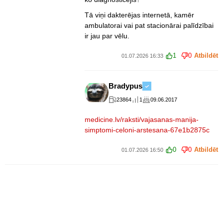
Tā viņi dakterējas internetā, kamēr
ambulatorai vai pat stacionārai palīdzībai
ir jau par vēlu.
1
0
Atbildēt
01.07.2026 16:33
Bradypus
23864
1
09.06.2017
medicine.lv/raksti/vajasanas-manija-
simptomi-celoni-arstesana-67e1b2875c
0
0
Atbildēt
01.07.2026 16:50