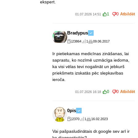
ekspert.
1
0
Atbildēt
01.07.2026 14:51
Bradypus
23864
1
09.06.2017
Ir pietiekamas medicīnas zināšanas, lai
saprastu, ko nozīmē uzmācīga iedoma,
ka visi vēlas tevi nogalināt un jebkurš
priekšmets izskatās pēc slepkavības
ieroča.
0
0
Atbildēt
01.07.2026 16:18
0pis
2370
1
16.02.2023
Vai pašpasludinātais dr.google sev arī ir
ko diagnosticējis?