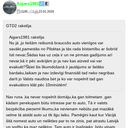
Aigars1981
1185
1
23.01.2026
GTD2 rakstīja:
Aigars1981 rakstīja:
Nu jā ,jo tiešām reibumā braucošo auto vienīgos var
savākt,pamestās no Pilsētas ja tās rada bīstamību ar šobrīd
īsti nevar,Šādas kas uz ceļa ir un ne pirmais gadījums arī
nevar,kā ir pēc avārijām jo ja nav kas aizved vai var
evakuēt?Šķiet šis likumdošanā ir jautājums ar lielāko
bardaku,laikam ja nav izdevīgi finansiāli tad neko negribas
darīt jo Valsts naudiņa bet ja ko var nopelnīt tad gan
evakuātors klāt pēc 10minūtēm!
Nav runa ,ka nevar nopelnīt domāju,ka gan tolmetam ,gan
kādam perekupam būtu intresse par to auto, Tā ir valsts
bezpēcība pieņemt likumu,ka nevienam nebūtu pat mazākā
velme tā atstāt auto uz tik ilgu laiku. Pamēģini kaut kur Vācijā
šitā nomest auto un nelikties par to ne zinis, pat atrastu Latvijā
un sodītu,ka maz neliktos. Tam auto ir īpašnieks, būtu viņam