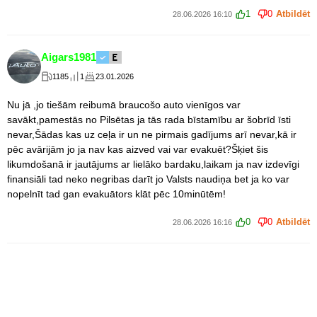
1
0
Atbildēt
28.06.2026 16:10
Aigars1981
1185
1
23.01.2026
Nu jā ,jo tiešām reibumā braucošo auto vienīgos var
savākt,pamestās no Pilsētas ja tās rada bīstamību ar šobrīd īsti
nevar,Šādas kas uz ceļa ir un ne pirmais gadījums arī nevar,kā ir
pēc avārijām jo ja nav kas aizved vai var evakuēt?Šķiet šis
likumdošanā ir jautājums ar lielāko bardaku,laikam ja nav izdevīgi
finansiāli tad neko negribas darīt jo Valsts naudiņa bet ja ko var
nopelnīt tad gan evakuātors klāt pēc 10minūtēm!
0
0
Atbildēt
28.06.2026 16:16