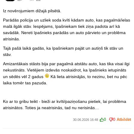
Iz novērojumiem dižajā pilsētā.
Parādās policija un uzliek soda kvīti kādam auto, kas pagalmā/ielas
malā ilgāk stāv. Iespējams, īpašniekam tiek ziņa padota arī kā
savādāk. Nereti īpašnieks parādās un auto pārvieto un problēma
atrisinās.
Tajā pašā laikā gadās, ka īpašniekam pajāt un autiņš tik stāv un
stāv.
Amizantākais stāsts bija par pagalmā atstātu auto, kas tika visai ilgi
nekustināts. Vietējiem izdevās noskaidrot, ka īpašnieks ietupināts
un sēdēs vēl 2 gadus
Kā lieta atrisinājās, to nezinu, bet nu pēc
laika tomēr tas pazuda.
Ko ar to gribu teikt - bieži ar kvīti/paziņošanu pietiek, lai problēma
atrisinātos. Toties ja neatrisinās, tad nu nerisinās…
0
0
Atbildēt
30.06.2026 16:48