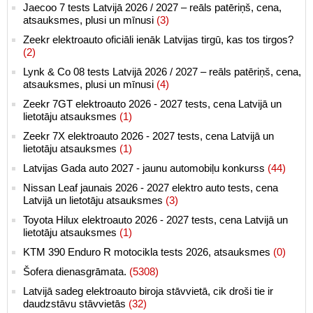
Jaecoo 7 tests Latvijā 2026 / 2027 – reāls patēriņš, cena,
atsauksmes, plusi un mīnusi
(3)
Zeekr elektroauto oficiāli ienāk Latvijas tirgū, kas tos tirgos?
(2)
Lynk & Co 08 tests Latvijā 2026 / 2027 – reāls patēriņš, cena,
atsauksmes, plusi un mīnusi
(4)
Zeekr 7GT elektroauto 2026 - 2027 tests, cena Latvijā un
lietotāju atsauksmes
(1)
Zeekr 7X elektroauto 2026 - 2027 tests, cena Latvijā un
lietotāju atsauksmes
(1)
Latvijas Gada auto 2027 - jaunu automobiļu konkurss
(44)
Nissan Leaf jaunais 2026 - 2027 elektro auto tests, cena
Latvijā un lietotāju atsauksmes
(3)
Toyota Hilux elektroauto 2026 - 2027 tests, cena Latvijā un
lietotāju atsauksmes
(1)
KTM 390 Enduro R motocikla tests 2026, atsauksmes
(0)
Šofera dienasgrāmata.
(5308)
Latvijā sadeg elektroauto biroja stāvvietā, cik droši tie ir
daudzstāvu stāvvietās
(32)