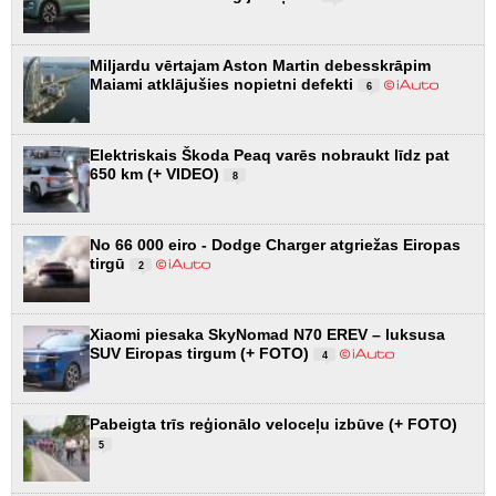
Miljardu vērtajam Aston Martin debesskrāpim
Maiami atklājušies nopietni defekti
6
Elektriskais Škoda Peaq varēs nobraukt līdz pat
650 km (+ VIDEO)
8
No 66 000 eiro - Dodge Charger atgriežas Eiropas
tirgū
2
Xiaomi piesaka SkyNomad N70 EREV – luksusa
SUV Eiropas tirgum (+ FOTO)
4
Pabeigta trīs reģionālo veloceļu izbūve (+ FOTO)
5