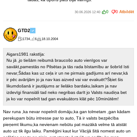
0
0
Atbildēt
30.06.2026 12:40
GTD2
1734
6
18.10.2004
Aigars1981 rakstīja:
Nu jā ,jo tiešām reibumā braucošo auto vienīgos var
savākt,pamestās no Pilsētas ja tās rada bīstamību ar šobrīd īsti
nevar,Šādas kas uz ceļa ir un ne pirmais gadījums arī nevar,kā
ir pēc avārijām jo ja nav kas aizved vai var evakuēt?Šķiet šis
likumdošanā ir jautājums ar lielāko bardaku,laikam ja nav
izdevīgi finansiāli tad neko negribas darīt jo Valsts naudiņa bet
ja ko var nopelnīt tad gan evakuātors klāt pēc 10minūtēm!
Nav runa ,ka nevar nopelnīt domāju,ka gan tolmetam ,gan kādam
perekupam būtu intresse par to auto, Tā ir valsts bezpēcība
pieņemt likumu,ka nevienam nebūtu pat mazākā velme tā atstāt
auto uz tik ilgu laiku. Pamēģini kaut kur Vācijā šitā nomest auto un