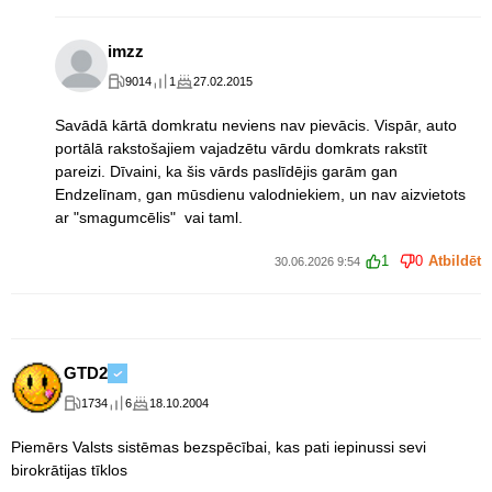
imzz
9014
1
27.02.2015
Savādā kārtā domkratu neviens nav pievācis. Vispār, auto
portālā rakstošajiem vajadzētu vārdu domkrats rakstīt
pareizi. Dīvaini, ka šis vārds paslīdējis garām gan
Endzelīnam, gan mūsdienu valodniekiem, un nav aizvietots
ar "smagumcēlis" vai taml.
1
0
Atbildēt
30.06.2026 9:54
GTD2
1734
6
18.10.2004
Piemērs Valsts sistēmas bezspēcībai, kas pati iepinussi sevi
birokrātijas tīklos