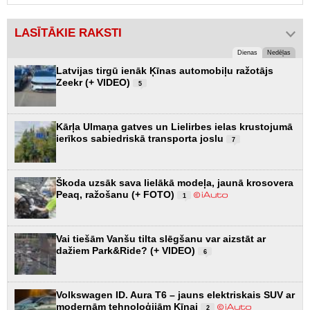
LASĪTĀKIE RAKSTI
Dienas
Nedēļas
Latvijas tirgū ienāk Ķīnas automobiļu ražotājs
Zeekr (+ VIDEO)
5
Kārļa Ulmaņa gatves un Lielirbes ielas krustojumā
ierīkos sabiedriskā transporta joslu
7
Škoda uzsāk sava lielākā modeļa, jaunā krosovera
Peaq, ražošanu (+ FOTO)
1
Vai tiešām Vanšu tilta slēgšanu var aizstāt ar
dažiem Park&Ride? (+ VIDEO)
6
Volkswagen ID. Aura T6 – jauns elektriskais SUV ar
modernām tehnoloģijām Ķīnai
2