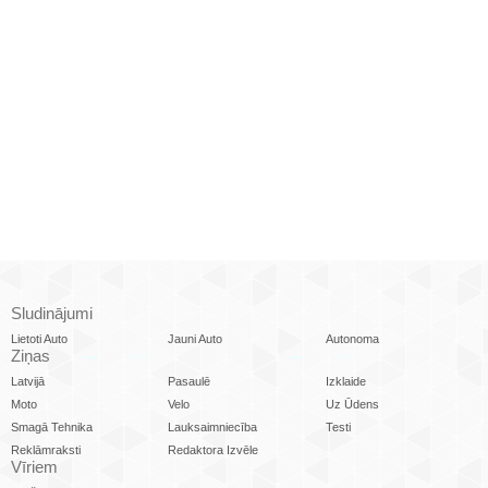
Sludinājumi
Lietoti Auto
Jauni Auto
Autonoma
Ziņas
Latvijā
Pasaulē
Izklaide
Moto
Velo
Uz Ūdens
Smagā Tehnika
Lauksaimniecība
Testi
Reklāmraksti
Redaktora Izvēle
Vīriem