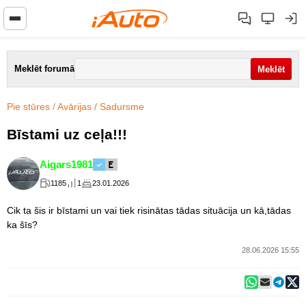
Meklēt forumā
Pie stūres
/
Avārijas / Sadursme
Bīstami uz ceļa!!!
Aigars1981
1185
1
23.01.2026
Cik ta šis ir bīstami un vai tiek risinātas tādas situācija un kā,tādas
ka šīs?
28.06.2026 15:55