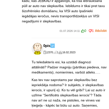
kādu, kas JEBKAD ir apgalvojis, ka tīša iebraukšana
pūlī ar auto nav slepkavība. Iebildums ir tikai pret tavu
šizofrēnisko domāšanu, ka VISI auto īpašnieki
iegādājas ieročus, nevis transportlīdzekļus un VISI
negadījumi ir slepkavības.
0
1
Atbildēt
01.07.2026 14:11
0pis
2370
1
16.02.2023
Tu teledakteris esi, ka uzstādi diagnozi
attālināti? Padzer magniju (pārtikas piedeva, nav
medikaments), nomierinies, varbūt atleks…..
Kas tev nav saprotams par slepkavību bez
iepriekšēja nodoma? Ir subjekts, ir slepkavības
ierocis, ir upuri(-s). Ko tu vēl gribi? Lai uz auto ir
uzlīme “Sertificēts slepkavības ierocis”? Tāda
nav arī ne uz naža, ne pistoles, ne virves vai
ķieģeļa - kāpēc lai būtu uz auto. Saņemies,