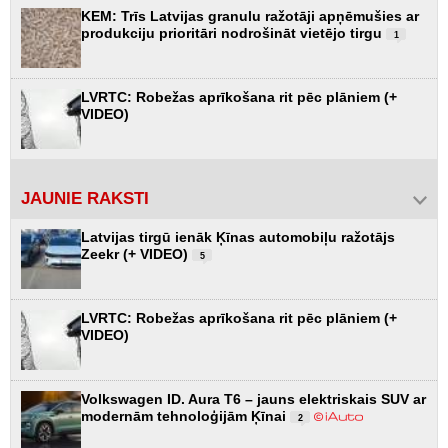
KEM: Trīs Latvijas granulu ražotāji apņēmušies ar
produkciju prioritāri nodrošināt vietējo tirgu
1
LVRTC: Robežas aprīkošana rit pēc plāniem (+
VIDEO)
JAUNIE RAKSTI
Latvijas tirgū ienāk Ķīnas automobiļu ražotājs
Zeekr (+ VIDEO)
5
LVRTC: Robežas aprīkošana rit pēc plāniem (+
VIDEO)
Volkswagen ID. Aura T6 – jauns elektriskais SUV ar
modernām tehnoloģijām Ķīnai
2