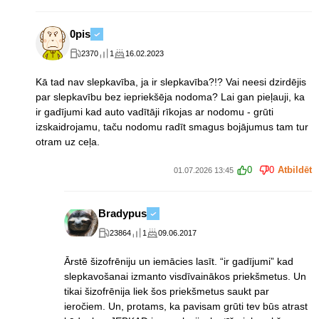
0pis
2370
1
16.02.2023
Kā tad nav slepkavība, ja ir slepkavība?!? Vai neesi dzirdējis
par slepkavību bez iepriekšēja nodoma? Lai gan pieļauji, ka
ir gadījumi kad auto vadītāji rīkojas ar nodomu - grūti
izskaidrojamu, taču nodomu radīt smagus bojājumus tam tur
otram uz ceļa.
0
0
Atbildēt
01.07.2026 13:45
Bradypus
23864
1
09.06.2017
Ārstē šizofrēniju un iemācies lasīt. “ir gadījumi” kad
slepkavošanai izmanto visdīvainākos priekšmetus. Un
tikai šizofrēnija liek šos priekšmetus saukt par
ieročiem. Un, protams, ka pavisam grūti tev būs atrast