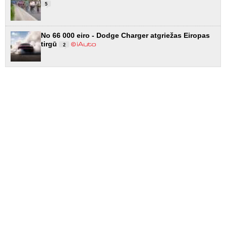
5
No 66 000 eiro - Dodge Charger atgriežas Eiropas
tirgū
2