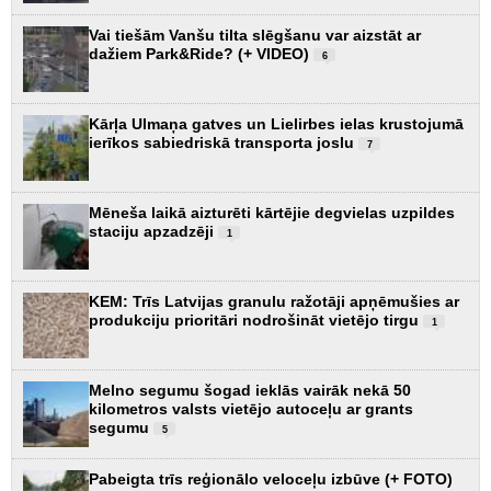
Vai tiešām Vanšu tilta slēgšanu var aizstāt ar
dažiem Park&Ride? (+ VIDEO)
6
Kārļa Ulmaņa gatves un Lielirbes ielas krustojumā
ierīkos sabiedriskā transporta joslu
7
Mēneša laikā aizturēti kārtējie degvielas uzpildes
staciju apzadzēji
1
KEM: Trīs Latvijas granulu ražotāji apņēmušies ar
produkciju prioritāri nodrošināt vietējo tirgu
1
Melno segumu šogad ieklās vairāk nekā 50
kilometros valsts vietējo autoceļu ar grants
segumu
5
Pabeigta trīs reģionālo veloceļu izbūve (+ FOTO)