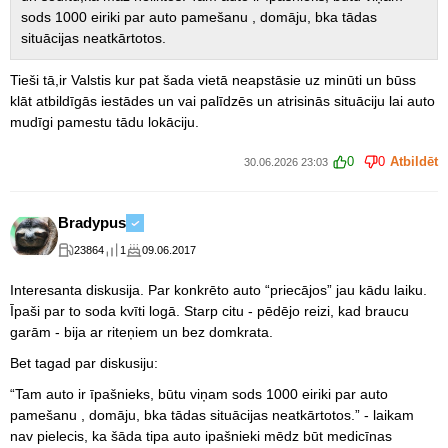
sods 1000 eiriki par auto pamešanu , domāju, bka tādas
situācijas neatkārtotos.
Tieši tā,ir Valstis kur pat šada vietā neapstāsie uz minūti un būss
klāt atbildīgās iestādes un vai palīdzēs un atrisinās situāciju lai auto
mudīgi pamestu tādu lokāciju.
0
0
Atbildēt
30.06.2026 23:03
Bradypus
23864
1
09.06.2017
Interesanta diskusija. Par konkrēto auto “priecājos” jau kādu laiku.
Īpaši par to soda kvīti logā. Starp citu - pēdējo reizi, kad braucu
garām - bija ar riteņiem un bez domkrata.
Bet tagad par diskusiju:
“
Tam auto ir īpašnieks, būtu viņam sods 1000 eiriki par auto
pamešanu , domāju, bka tādas situācijas neatkārtotos.
” - laikam
nav pielecis, ka šāda tipa auto ipašnieki mēdz būt medicīnas