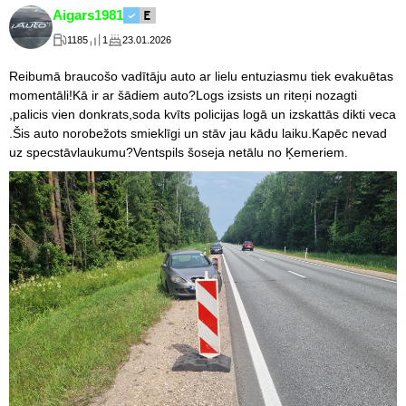
Aigars1981
1185
1
23.01.2026
Reibumā braucošo vadītāju auto ar lielu entuziasmu tiek evakuētas
momentāli!Kā ir ar šādiem auto?Logs izsists un riteņi nozagti
,palicis vien donkrats,soda kvīts policijas logā un izskattās dikti veca
.Šis auto norobežots smieklīgi un stāv jau kādu laiku.Kapēc nevad
uz specstāvlaukumu?Ventspils šoseja netālu no Ķemeriem.