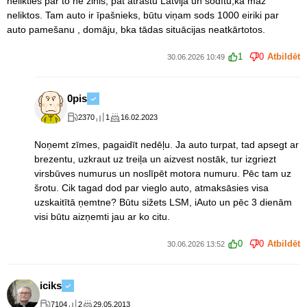
nelikties par to ne zinis, pat atrastu Latvijā un sodītu,ka maz
neliktos. Tam auto ir īpašnieks, būtu viņam sods 1000 eiriki par
auto pamešanu , domāju, bka tādas situācijas neatkārtotos.
1
0
Atbildēt
30.06.2026 10:49
0pis
2370
1
16.02.2023
Noņemt zīmes, pagaidīt nedēļu. Ja auto turpat, tad apsegt ar
brezentu, uzkraut uz treiļa un aizvest nostāk, tur izgriezt
virsbūves numurus un noslīpēt motora numuru. Pēc tam uz
šrotu. Cik tagad dod par vieglo auto, atmaksāsies visa
uzskaitītā ņemtne? Būtu sižets LSM, iAuto un pēc 3 dienām
visi būtu aizņemti jau ar ko citu.
0
0
Atbildēt
30.06.2026 13:52
iciks
7104
2
29.05.2013