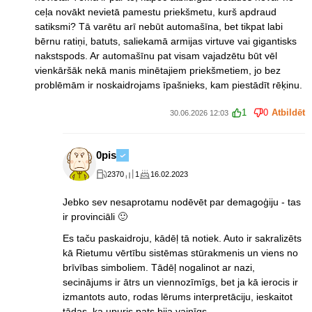
ceļa novākt nevietā pamestu priekšmetu, kurš apdraud
satiksmi? Tā varētu arī nebūt automašīna, bet tikpat labi
bērnu ratiņi, batuts, saliekamā armijas virtuve vai gigantisks
nakstspods. Ar automašīnu pat visam vajadzētu būt vēl
vienkāršāk nekā manis minētajiem priekšmetiem, jo bez
problēmām ir noskaidrojams īpašnieks, kam piestādīt rēķinu.
1
0
Atbildēt
30.06.2026 12:03
0pis
2370
1
16.02.2023
Jebko sev nesaprotamu nodēvēt par demagoģiju - tas
ir provinciāli 🙂
Es taču paskaidroju, kādēļ tā notiek. Auto ir sakralizēts
kā Rietumu vērtību sistēmas stūrakmenis un viens no
brīvības simboliem. Tādēļ nogalinot ar nazi,
secinājums ir ātrs un viennozīmīgs, bet ja kā ierocis ir
izmantots auto, rodas lērums interpretāciju, ieskaitot
tādas, ka upuris pats bija vainīgs.