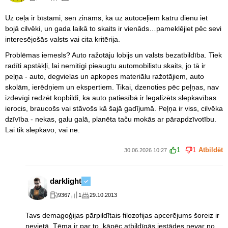
Uz ceļa ir bīstami, sen zināms, ka uz autoceļiem katru dienu iet
bojā cilvēki, un gada laikā to skaits ir vienāds…pameklējiet pēc sevi
interesējošās valsts vai cita kritērija.
Problēmas iemesls? Auto ražotāju lobijs un valsts bezatbildība. Tiek
radīti apstākļi, lai nemitīgi pieaugtu automobilistu skaits, jo tā ir
peļņa - auto, degvielas un apkopes materiālu ražotājiem, auto
skolām, ierēdņiem un ekspertiem. Tikai, dzenoties pēc peļņas, nav
izdevīgi redzēt kopbildi, ka auto patiesībā ir legalizēts slepkavības
ierocis, braucošs vai stāvošs kā šajā gadījumā. Peļņa ir viss, cilvēka
dzīvība - nekas, galu galā, planēta taču mokās ar pārapdzīvotību.
Lai tik slepkavo, vai ne.
1
1
Atbildēt
30.06.2026 10:27
darklight
9367
1
29.10.2013
Tavs demagoģijas pārpildītais filozofijas apcerējums šoreiz ir
nevietā. Tēma ir par to, kāpēc atbildīgās iestādes nevar no