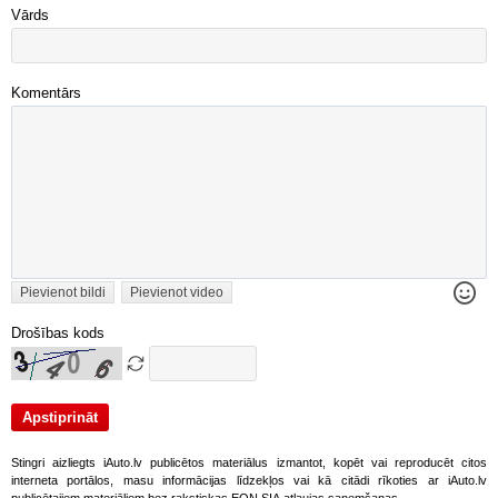
Vārds
Komentārs
Pievienot bildi
Pievienot video
Drošības kods
Stingri aizliegts iAuto.lv publicētos materiālus izmantot, kopēt vai reproducēt citos
interneta portālos, masu informācijas līdzekļos vai kā citādi rīkoties ar iAuto.lv