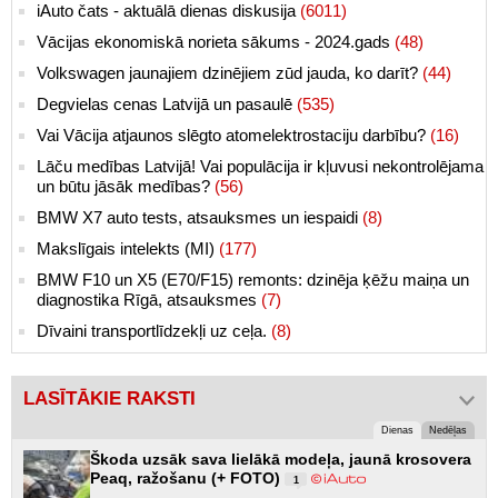
iAuto čats - aktuālā dienas diskusija
(6011)
Vācijas ekonomiskā norieta sākums - 2024.gads
(48)
Volkswagen jaunajiem dzinējiem zūd jauda, ko darīt?
(44)
Degvielas cenas Latvijā un pasaulē
(535)
Vai Vācija atjaunos slēgto atomelektrostaciju darbību?
(16)
Lāču medības Latvijā! Vai populācija ir kļuvusi nekontrolējama
un būtu jāsāk medības?
(56)
BMW X7 auto tests, atsauksmes un iespaidi
(8)
Makslīgais intelekts (MI)
(177)
BMW F10 un X5 (E70/F15) remonts: dzinēja ķēžu maiņa un
diagnostika Rīgā, atsauksmes
(7)
Dīvaini transportlīdzekļi uz ceļa.
(8)
LASĪTĀKIE RAKSTI
Dienas
Nedēļas
Škoda uzsāk sava lielākā modeļa, jaunā krosovera
Peaq, ražošanu (+ FOTO)
1