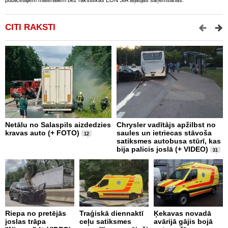
publicētajiem materiāliem bez rakstiskas EON SIA atļaujas saņemšanas.
CITI RAKSTI
Netālu no Salaspils aizdedzies
Chrysler vadītājs apžilbst no
P
kravas auto (+ FOTO)
saules un ietriecas stāvoša
v
12
satiksmes autobusa stūrī, kas
bija palicis joslā (+ VIDEO)
31
Riepa no pretējās
Traģiskā diennaktī
Ķekavas novadā
R
joslas trāpa
ceļu satiksmes
avārijā gājis bojā
l