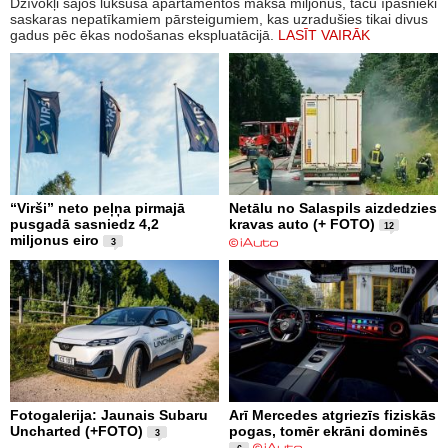
Dzīvokļi šajos luksusa apartamentos maksā miljonus, taču īpašnieki
saskaras nepatīkamiem pārsteigumiem, kas uzradušies tikai divus
gadus pēc ēkas nodošanas ekspluatācijā.
LASĪT VAIRĀK
“Virši” neto peļņa pirmajā
Netālu no Salaspils aizdedzies
pusgadā sasniedz 4,2
kravas auto (+ FOTO)
12
miljonus eiro
3
Fotogalerija: Jaunais Subaru
Arī Mercedes atgriezīs fiziskās
Uncharted (+FOTO)
pogas, tomēr ekrāni dominēs
3