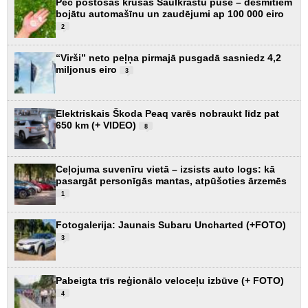
Pēc postošās krusas Saulkrastu pusē – desmitiem
bojātu automašīnu un zaudējumi ap 100 000 eiro
2
“Virši” neto peļņa pirmajā pusgadā sasniedz 4,2
miljonus eiro
3
Elektriskais Škoda Peaq varēs nobraukt līdz pat
650 km (+ VIDEO)
8
Ceļojuma suvenīru vietā – izsists auto logs: kā
pasargāt personīgās mantas, atpūšoties ārzemēs
1
Fotogalerija: Jaunais Subaru Uncharted (+FOTO)
3
Pabeigta trīs reģionālo veloceļu izbūve (+ FOTO)
4