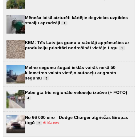
Mēneša laikā aizturēti kārtējie degvielas uzpildes
staciju apzadzēji
1
KEM: Trīs Latvijas granulu ražotāji apņēmušies ar
produkciju prioritāri nodrošināt vietējo tirgu
1
Melno segumu šogad ieklās vairāk nekā 50
kilometros valsts vietējo autoceļu ar grants
segumu
5
Pabeigta trīs reģionālo veloceļu izbūve (+ FOTO)
4
No 66 000 eiro - Dodge Charger atgriežas Eiropas
tirgū
2