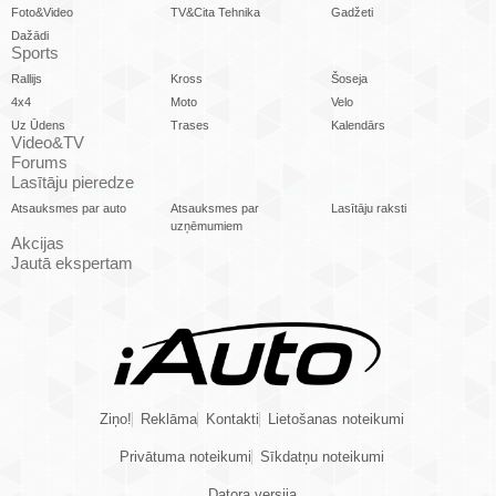
Foto&Video
TV&Cita Tehnika
Gadžeti
Dažādi
Sports
Rallijs
Kross
Šoseja
4x4
Moto
Velo
Uz Ūdens
Trases
Kalendārs
Video&TV
Forums
Lasītāju pieredze
Atsauksmes par auto
Atsauksmes par
Lasītāju raksti
uzņēmumiem
Akcijas
Jautā ekspertam
Ziņo!
Reklāma
Kontakti
Lietošanas noteikumi
Privātuma noteikumi
Sīkdatņu noteikumi
Datora versija