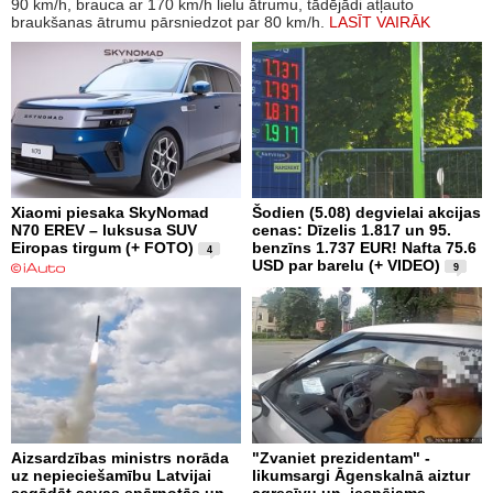
90 km/h, brauca ar 170 km/h lielu ātrumu, tādējādi atļauto
braukšanas ātrumu pārsniedzot par 80 km/h.
LASĪT VAIRĀK
Xiaomi piesaka SkyNomad
Šodien (5.08) degvielai akcijas
N70 EREV – luksusa SUV
cenas: Dīzelis 1.817 un 95.
Eiropas tirgum (+ FOTO)
benzīns 1.737 EUR! Nafta 75.6
4
USD par barelu (+ VIDEO)
9
Aizsardzības ministrs norāda
"Zvaniet prezidentam" -
uz nepieciešamību Latvijai
likumsargi Āgenskalnā aiztur