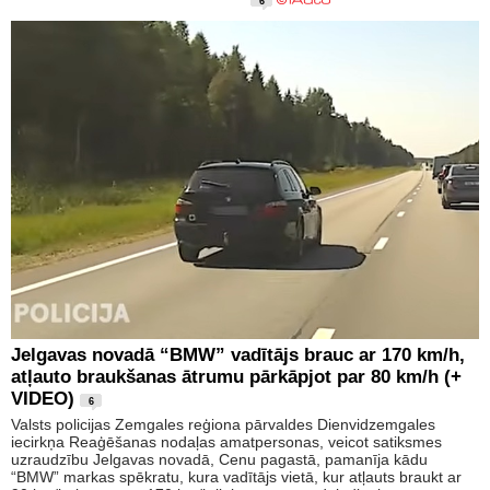
6
Jelgavas novadā “BMW” vadītājs brauc ar 170 km/h,
atļauto braukšanas ātrumu pārkāpjot par 80 km/h (+
VIDEO)
6
Valsts policijas Zemgales reģiona pārvaldes Dienvidzemgales
iecirkņa Reaģēšanas nodaļas amatpersonas, veicot satiksmes
uzraudzību Jelgavas novadā, Cenu pagastā, pamanīja kādu
“BMW” markas spēkratu, kura vadītājs vietā, kur atļauts braukt ar