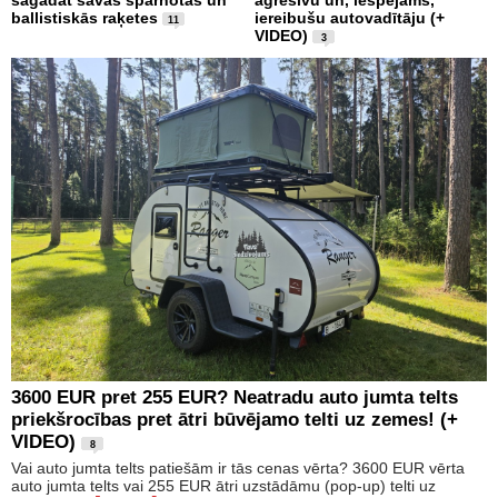
sagādāt savas spārnotās un
agresīvu un, iespējams,
ballistiskās raķetes
iereibušu autovadītāju (+
11
VIDEO)
3
3600 EUR pret 255 EUR? Neatradu auto jumta telts
priekšrocības pret ātri būvējamo telti uz zemes! (+
VIDEO)
8
Vai auto jumta telts patiešām ir tās cenas vērta? 3600 EUR vērta
auto jumta telts vai 255 EUR ātri uzstādāmu (pop-up) telti uz