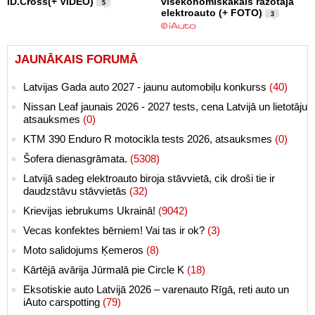
ID.Cross(+ VIDEO)
visekonomiskākais ražotāja
5
elektroauto (+ FOTO)
3
JAUNĀKAIS FORUMĀ
Latvijas Gada auto 2027 - jaunu automobiļu konkurss
(40)
Nissan Leaf jaunais 2026 - 2027 tests, cena Latvijā un lietotāju
atsauksmes
(0)
KTM 390 Enduro R motocikla tests 2026, atsauksmes
(0)
Šofera dienasgrāmata.
(5308)
Latvijā sadeg elektroauto biroja stāvvietā, cik droši tie ir
daudzstāvu stāvvietās
(32)
Krievijas iebrukums Ukrainā!
(9042)
Vecas konfektes bērniem! Vai tas ir ok?
(3)
Moto salidojums Ķemeros
(8)
Kārtējā avārija Jūrmalā pie Circle K
(18)
Eksotiskie auto Latvijā 2026 – varenauto Rīgā, reti auto un
iAuto carspotting
(79)