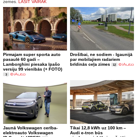
zemes.
LASĪT VAIRĀK
Pirmajam super sporta auto
Drošībai, ne sodiem - Igaunijā
pasaulē 60 gadi –
par mobilajiem radariem
Lamborghini piesaka īpašo
brīdinās ceļa zimes
12
versiju 99 vienībās (+ FOTO)
3
Jaunā Volkswagen cerība-
Tikai 12,8 kWh uz 100 km –
elektroauto Volkswagen
Audi e-tron būs