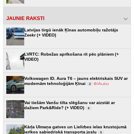
JAUNIE RAKSTI
Latvijas tirgū ienāk Ķīnas automobiļu ražotājs
Zeekr (+ VIDEO)
LVRTC: Robežas aprīkošana rit pēc plāniem (+
VIDEO)
Volkswagen ID. Aura T6 – jauns elektriskais SUV ar
modernām tehnoloģijām Ķīnai
2
Vai tiešām Vanšu tilta slēgšanu var aizstāt ar
dažiem Park&Ride? (+ VIDEO)
6
Kārļa Ulmaņa gatves un Lielirbes ielas krustojumā
ierīkos sabiedriskā transporta joslu
5