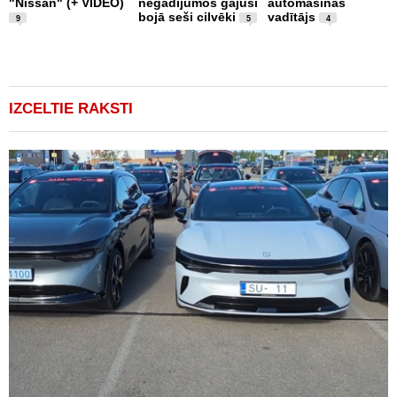
"Nissan" (+ VIDEO)
negadījumos gājuši
automašīnas
"
bojā seši cilvēki
vadītājs
a
9
5
4
IZCELTIE RAKSTI