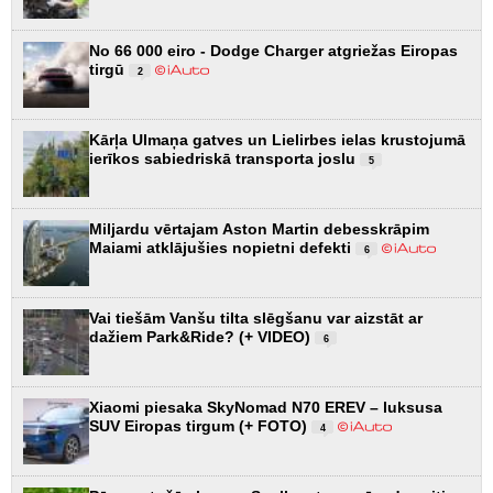
No 66 000 eiro - Dodge Charger atgriežas Eiropas
tirgū
2
Kārļa Ulmaņa gatves un Lielirbes ielas krustojumā
ierīkos sabiedriskā transporta joslu
5
Miljardu vērtajam Aston Martin debesskrāpim
Maiami atklājušies nopietni defekti
6
Vai tiešām Vanšu tilta slēgšanu var aizstāt ar
dažiem Park&Ride? (+ VIDEO)
6
Xiaomi piesaka SkyNomad N70 EREV – luksusa
SUV Eiropas tirgum (+ FOTO)
4