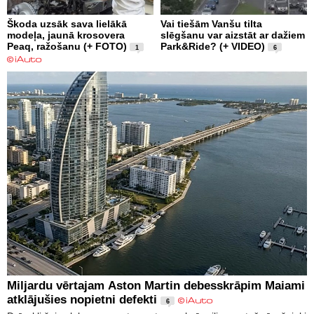
Škoda uzsāk sava lielākā
Vai tiešām Vanšu tilta
modeļa, jaunā krosovera
slēgšanu var aizstāt ar dažiem
Peaq, ražošanu (+ FOTO)
Park&Ride? (+ VIDEO)
1
6
Miljardu vērtajam Aston Martin debesskrāpim Maiami
atklājušies nopietni defekti
6