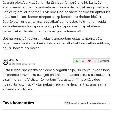
ātru un efektīvu kraušanu. Nu tā visparīgi varētu teikt, ka kuģu
kraujošiem celtņiem ir jāstrādā ar max efektivitāti, attiecīgi piegāde
līdz celtņiem iet prioritāri + vienmer pa nosacito perimetru apkārt iet
platākas joslas, kamer starpas starp konteineru rindām bieži ir
šaurākas. Tur gan ar nianses atkarība no ostas lieluma, un veida
kā konteinerus transportē/krauj jo transports ar puspiekabēm
parasti iet uz Ro-Ro prāmja nevis pie celtņiem utt.
Bet nu principā jebkuram ielas transportam ostas teritorija būtu
jāņem vērā ka darbs it iekartots ap spevidlo traktoru/celtņu ērtībsm,
nevis "lohiem no malas".
WALA
3
2
Atbildēt
11.janvāris 2021 17:51
Ostā ir visai specifiska satiksmes organizācija, un kā kaut kāds lohs
ar parastu kravinieku trāpījās pa kājām ostas/terminālu traktoram, ir
visai intersanti. Visticamāk ka tam "parastajam" - jeb kā video
nosaukts "city truck" - tur nekas nebija meklējams + ātrums šamam
ar nebija atbilstošs.
Tavs komentārs
Lasīt visus komentārus →
17