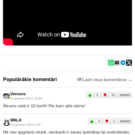
Populārākie komentāri
Lasīt visus komentārus →
17
Vernons
5
12
Atbildēt
11.janvāris 2021 19:49
Ātrums ostā ir 10 km/h! Pie kam akls stūris!
WALA
4
1
Atbildēt
12.janvāris 2021 0:49
Nē nav apgriezti otrādi, vienkarši ir savas īpatnibas lai nodrošinātu