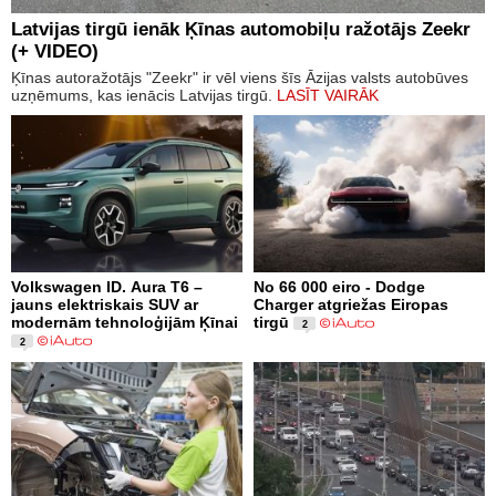
Latvijas tirgū ienāk Ķīnas automobiļu ražotājs Zeekr
(+ VIDEO)
Ķīnas autoražotājs "Zeekr" ir vēl viens šīs Āzijas valsts autobūves
uzņēmums, kas ienācis Latvijas tirgū.
LASĪT VAIRĀK
Volkswagen ID. Aura T6 –
No 66 000 eiro - Dodge
jauns elektriskais SUV ar
Charger atgriežas Eiropas
modernām tehnoloģijām Ķīnai
tirgū
2
2