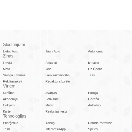
Sludinājumi
Lietoti Auto
Jauni Auto
Autonoma
Ziņas
Latvijā
Pasaulē
Izklaide
Moto
Velo
Uz Ūdens
Smagā Tehnika
Lauksaimniecība
Testi
Reklāmraksti
Redaktora Izvēle
Vīriem
Drošība
Avārijas
Policija
Akadēmija
Satiksme
Garāžā
Ceļojumi
Militāri
Autoklubi
Karte
Reakcijas tests
Tehnoloģijas
Enerģētika
Tālruņi
Datori&Portatīvie
Testi
Internets&App
Spēles