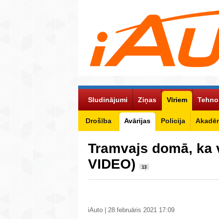
Sludinājumi
Ziņas
Vīriem
Tehno
Drošība
Avārijas
Policija
Akadēm
Tramvajs domā, ka 
VIDEO)
13
iAuto | 28.februāris 2021 17:09