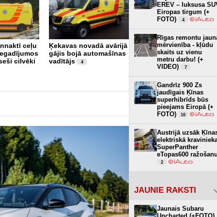
EREV – luksusa SU
Eiropas tirgum (+
FOTO)
4
Rīgas remontu jaun
Rīgā avarējusi luksusa
mērvienība - kļūdu
nnaktī ceļu
Ķekavas novadā avārijā
klases "McLaren"
skaits uz vienu
negadījumos
gājis bojā automašīnas
automašīna
1
metru darbu! (+
seši cilvēki
vadītājs
4
VIDEO)
7
Gandrīz 900 Zs
jaudīgais Ķīnas
superhibrīds būs
pieejams Eiropā (+
FOTO)
10
Austrijā uzsāk Ķīna
elektriskā kraviniek
SuperPanther
eTopas600 ražošan
2
JAUNIE RAKSTI
Jaunais Subaru
Uncharted (+FOTO)