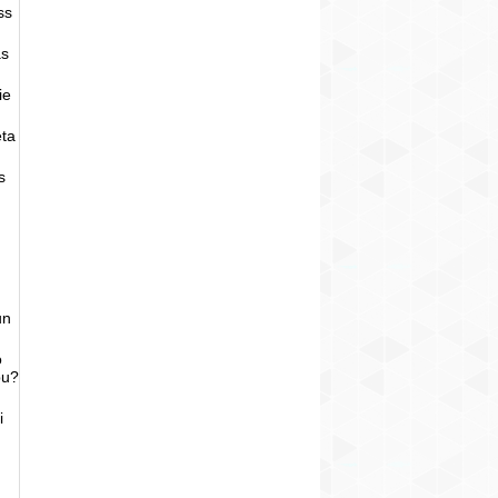
ss
as
ie
eta
s
un
o
bu?
i