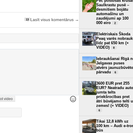
Pēc postošās krusa
Saulkrastu pusē –
desmitiem bojātu
automašīnu un
zaudējumi ap 100
Lasīt visus komentārus →
13
000 eiro
2
Elektriskais Škoda
Peaq varēs nobrauk
līdz pat 650 km (+
VIDEO)
8
Iebraukšanai Rīgā 
Jelgavas puses
atvērs jaunuzbūvēt
pārvadu
6
3600 EUR pret 255
EUR? Neatradu aut
jumta telts
priekšrocības pret
ot video
ātri būvējamo telti 
zemes! (+ VIDEO)
6
Tikai 12,8 kWh uz
100 km – Audi e-tro
būs