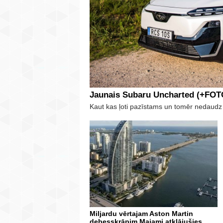
Jaunais Subaru Uncharted (+FOT
Kaut kas ļoti pazīstams un tomēr nedaudz
Miljardu vērtajam Aston Martin
debesskrāpim Maiami atklājušies