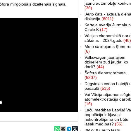
jaunu automobiļu konkur
ofora mirgojošais dzeltenais signāls,
(36)
iAuto čats - aktuālā dien
diskusija
(6011)
Kārtējā avārija Jūrmalā p
Circle K
(17)
Vācijas ekonomiskā nori
sākums - 2024.gads
(48)
Moto salidojums Ķemero
(6)
Volkswagen jaunajiem
dzinējiem zūd jauda, ko
darīt?
(44)
Šofera dienasgrāmata.
(5307)
Degvielas cenas Latvijā 
pasaulē
(535)
Vai Vācija atjaunos slēgt
atomelektrostaciju darbī
(16)
Lāču medības Latvijā! Va
populācija ir kļuvusi
nekontrolējama un būtu
jāsāk medības?
(56)
BMW X7 auto tests,