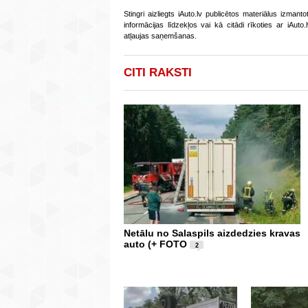
Stingri aizliegts iAuto.lv publicētos materiālus izmant
informācijas līdzekļos vai kā citādi rīkoties ar iAut
atļaujas saņemšanas.
CITI RAKSTI
Netālu no Salaspils aizdedzies kravas
auto (+ FOTO
2