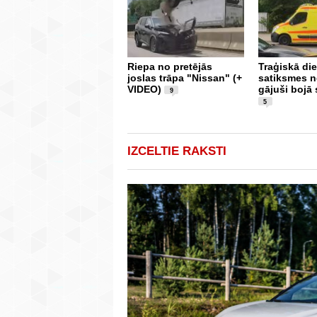
Riepa no pretējās
Traģiskā die
joslas trāpa "Nissan" (+
satiksmes 
VIDEO)
gājuši bojā 
9
5
IZCELTIE RAKSTI