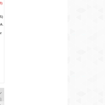
8)
5)
gā,
uz