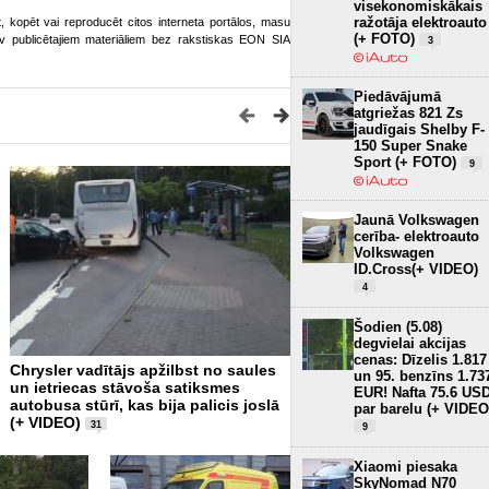
visekonomiskākais
ražotāja elektroauto
ot, kopēt vai reproducēt citos interneta portālos, masu
(+ FOTO)
o.lv publicētajiem materiāliem bez rakstiskas EON SIA
3
Piedāvājumā
atgriežas 821 Zs
jaudīgais Shelby F-
150 Super Snake
Sport (+ FOTO)
9
Jaunā Volkswagen
cerība- elektroauto
Volkswagen
ID.Cross(+ VIDEO)
4
Šodien (5.08)
degvielai akcijas
cenas: Dīzelis 1.817
Chrysler vadītājs apžilbst no saules
Pēc iebraukšanas upē miri
un 95. benzīns 1.73
un ietriecas stāvoša satiksmes
velosipēdists
EUR! Nafta 75.6 US
1
autobusa stūrī, kas bija palicis joslā
par barelu (+ VIDEO
(+ VIDEO)
31
9
Xiaomi piesaka
SkyNomad N70