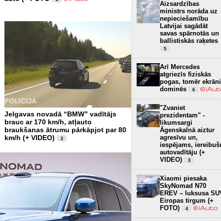
Aizsardzības
ministrs norāda uz
nepieciešamību
Latvijai sagādāt
savas spārnotās un
ballistiskās raķetes
5
Arī Mercedes
atgriezīs fiziskās
pogas, tomēr ekrāni
dominēs
6
"Zvaniet
Jelgavas novadā “BMW” vadītājs
prezidentam" -
brauc ar 170 km/h, atļauto
likumsargi
braukšanas ātrumu pārkāpjot par 80
Āgenskalnā aiztur
agresīvu un,
km/h (+ VIDEO)
2
iespējams, iereibuš
autovadītāju (+
VIDEO)
3
Xiaomi piesaka
SkyNomad N70
EREV – luksusa SU
Eiropas tirgum (+
FOTO)
4