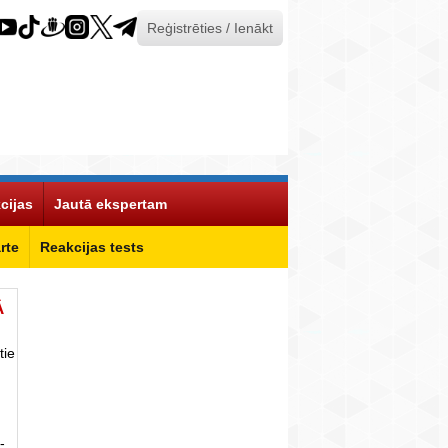
Reģistrēties / Ienākt
cijas
Jautā ekspertam
rte
Reakcijas tests
Ā
tie
-