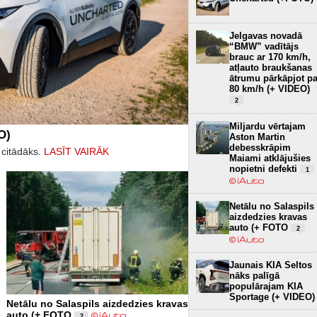
Jelgavas novadā
“BMW” vadītājs
brauc ar 170 km/h,
atļauto braukšanas
ātrumu pārkāpjot pa
80 km/h (+ VIDEO)
2
Miljardu vērtajam
O)
Aston Martin
debesskrāpim
 citādāks.
LASĪT VAIRĀK
Maiami atklājušies
nopietni defekti
1
Netālu no Salaspils
aizdedzies kravas
auto (+ FOTO
2
Jaunais KIA Seltos
nāks palīgā
populārajam KIA
Sportage (+ VIDEO)
Netālu no Salaspils aizdedzies kravas
auto (+ FOTO
2