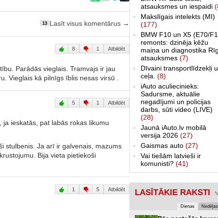
atsauksmes un iespaidi
(
Makslīgais intelekts (MI)
Lasīt visus komentārus →
(177)
13
BMW F10 un X5 (E70/F1
remonts: dzinēja ķēžu
8
1
Atbildēt
maiņa un diagnostika Rī
atsauksmes
(7)
Dīvaini transportlīdzekļi 
tību. Parādās vieglais. Tramvajs ir jau
ceļa.
(8)
. Vieglais kā pilnīgs īblis nesas virsū .
iAuto aculiecinieks:
Sadursme, aktuālie
negadījumi un policijas
5
1
Atbildēt
darbs, sūti video (LIVE)
(28)
s, ja ieskatās, pat labās rokas likumu
Jaunā iAuto.lv mobilā
versija 2026
(27)
Gaismas auto
(27)
rši stulbenis. Ja arī ir galvenais, mazums
krustojumu. Bija vieta pietiekoši
Vai tiešām latvieši ir
komunisti?
(41)
1
5
Atbildēt
LASĪTĀKIE RAKSTI
Dienas
Nedēļas