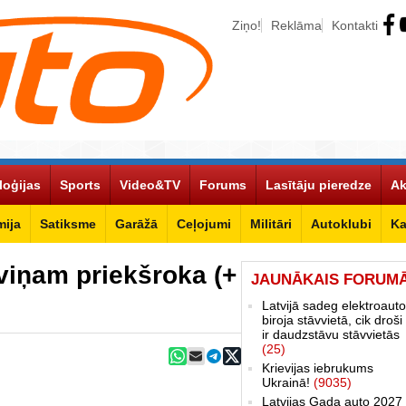
Ziņo!
Reklāma
Kontakti
loģijas
Sports
Video&TV
Forums
Lasītāju pieredze
Ak
ija
Satiksme
Garāžā
Ceļojumi
Militāri
Autoklubi
Ka
viņam priekšroka (+
JAUNĀKAIS FORUM
Latvijā sadeg elektroauto
biroja stāvvietā, cik droši 
ir daudzstāvu stāvvietās
(25)
Krievijas iebrukums
Ukrainā!
(9035)
Latvijas Gada auto 2027 