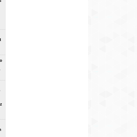
s
t
no
o
o
uz
n