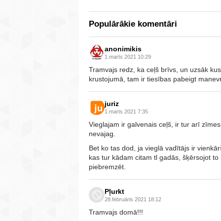
Populārākie komentāri
anonimikis
1.marts 2021 10:29
Tramvajs redz, ka ceļš brīvs, un uzsāk kus
krustojumā, tam ir tiesības pabeigt manevru
juriz
1.marts 2021 7:35
Vieglajam ir galvenais ceļš, ir tur arī zīme
nevajag.
Bet ko tas dod, ja vieglā vadītājs ir vienkā
kas tur kādam citam tl gadās, šķērsojot to 
piebremzēt.
Pļurkt
28.februāris 2021 18:12
Tramvajs domā!!!