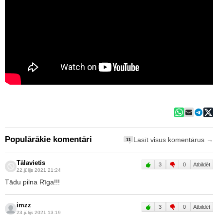
Populārākie komentāri
Lasīt visus komentārus →
11
Tālavietis
3
0
Atbildēt
22.jūlijs 2021 21:24
Tādu pilna Rīga!!!
imzz
3
0
Atbildēt
23.jūlijs 2021 13:19