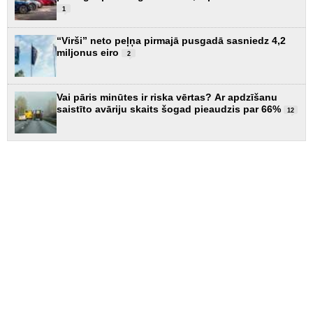
1
“Virši” neto peļņa pirmajā pusgadā sasniedz 4,2
miljonus eiro
2
Vai pāris minūtes ir riska vērtas? Ar apdzīšanu
saistīto avāriju skaits šogad pieaudzis par 66%
12