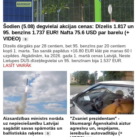
Šodien (5.08) degvielai akcijas cenas: Dīzelis 1.817 un
95. benzīns 1.737 EUR! Nafta 75.6 USD par barelu (+
VIDEO)
9
Dīzelis dārgāks par 28 centiem, bet 95. benzīns par 20 centiem
kopš 1. marta. Tas sanāk papildus +16.80 EUR klāt pie manas 60 l
uzpildes. Atgādinām, ka 2026. gada 1. martā cenas Latvijā, Neste
Lielupes DUS dīzeļdegvielai un 95. benzīnam bija 1.537 EUR.
LASĪT VAIRĀK
Aizsardzības ministrs norāda
"Zvaniet prezidentam" -
uz nepieciešamību Latvijai
likumsargi Āgenskalnā aiztur
sagādāt savas spārnotās un
agresīvu un, iespējams,
ballistiskās raķetes
iereibušu autovadītāju (+
9