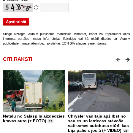
Stingri aizliegts iAuto.lv publicētos materiālus izmantot, kopēt vai reproducēt citos
interneta portālos, masu informācijas līdzekļos vai kā citādi rīkoties ar iAuto.lv
publicētajiem materiāliem bez rakstiskas EON SIA atļaujas saņemšanas.
CITI RAKSTI
Netālu no Salaspils aizdedzies
Chrysler vadītājs apžilbst no
P
kravas auto (+ FOTO)
saules un ietriecas stāvoša
v
12
satiksmes autobusa stūrī, kas
bija palicis joslā (+ VIDEO)
31