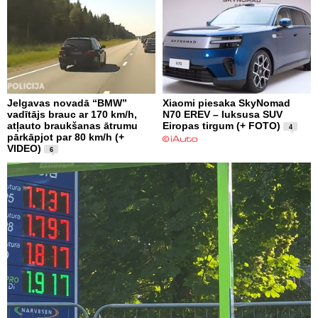
Jelgavas novadā “BMW”
Xiaomi piesaka SkyNomad
vadītājs brauc ar 170 km/h,
N70 EREV – luksusa SUV
atļauto braukšanas ātrumu
Eiropas tirgum (+ FOTO)
4
pārkāpjot par 80 km/h (+
VIDEO)
6