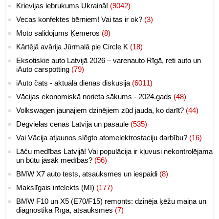
Krievijas iebrukums Ukrainā!
(9042)
Vecas konfektes bērniem! Vai tas ir ok?
(3)
Moto salidojums Ķemeros
(8)
Kārtējā avārija Jūrmalā pie Circle K
(18)
Eksotiskie auto Latvijā 2026 – varenauto Rīgā, reti auto un
iAuto carspotting
(79)
iAuto čats - aktuālā dienas diskusija
(6011)
Vācijas ekonomiskā norieta sākums - 2024.gads
(48)
Volkswagen jaunajiem dzinējiem zūd jauda, ko darīt?
(44)
Degvielas cenas Latvijā un pasaulē
(535)
Vai Vācija atjaunos slēgto atomelektrostaciju darbību?
(16)
Lāču medības Latvijā! Vai populācija ir kļuvusi nekontrolējama
un būtu jāsāk medības?
(56)
BMW X7 auto tests, atsauksmes un iespaidi
(8)
Makslīgais intelekts (MI)
(177)
BMW F10 un X5 (E70/F15) remonts: dzinēja ķēžu maiņa un
diagnostika Rīgā, atsauksmes
(7)