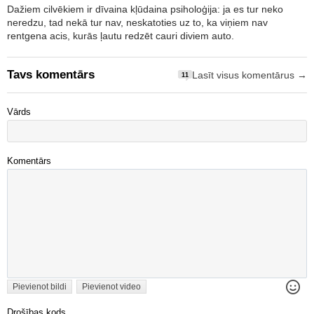
Dažiem cilvēkiem ir dīvaina kļūdaina psiholoģija: ja es tur neko
neredzu, tad nekā tur nav, neskatoties uz to, ka viņiem nav
rentgena acis, kurās ļautu redzēt cauri diviem auto.
Tavs komentārs
Lasīt visus komentārus →
11
Vārds
Komentārs
Pievienot bildi
Pievienot video
Drošības kods