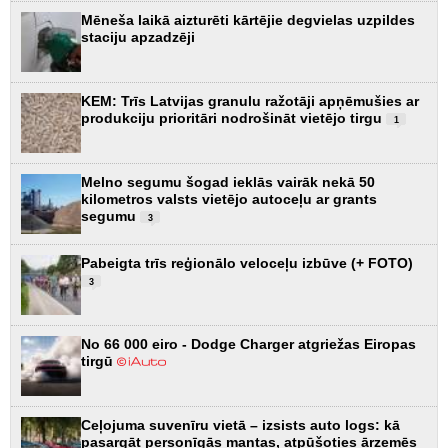
Mēneša laikā aizturēti kārtējie degvielas uzpildes
staciju apzadzēji
KEM: Trīs Latvijas granulu ražotāji apņēmušies ar
produkciju prioritāri nodrošināt vietējo tirgu
1
Melno segumu šogad ieklās vairāk nekā 50
kilometros valsts vietējo autoceļu ar grants
segumu
3
Pabeigta trīs reģionālo veloceļu izbūve (+ FOTO)
3
No 66 000 eiro - Dodge Charger atgriežas Eiropas
tirgū
Ceļojuma suvenīru vietā – izsists auto logs: kā
pasargāt personīgās mantas, atpūšoties ārzemēs