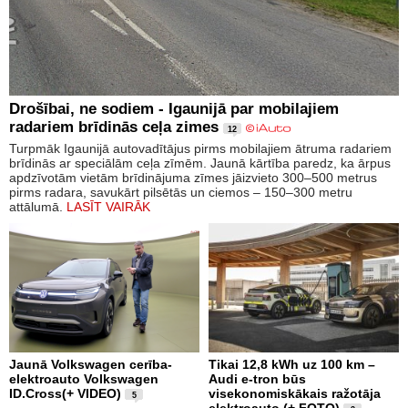
Drošībai, ne sodiem - Igaunijā par mobilajiem
radariem brīdinās ceļa zimes
12
Turpmāk Igaunijā autovadītājus pirms mobilajiem ātruma radariem
brīdinās ar speciālām ceļa zīmēm. Jaunā kārtība paredz, ka ārpus
apdzīvotām vietām brīdinājuma zīmes jāizvieto 300–500 metrus
pirms radara, savukārt pilsētās un ciemos – 150–300 metru
attālumā.
LASĪT VAIRĀK
Jaunā Volkswagen cerība-
Tikai 12,8 kWh uz 100 km –
elektroauto Volkswagen
Audi e-tron būs
ID.Cross(+ VIDEO)
visekonomiskākais ražotāja
5