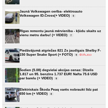
Jaunā Volkswagen cerība- elektroauto
Volkswagen ID.Cross(+ VIDEO)
5
Rīgas remontu jaunā mērvienība - kļūdu skaits uz
vienu metru darbu! (+ VIDEO)
7
Piedāvājumā atgriežas 821 Zs jaudīgais Shelby F-
150 Super Snake Sport (+ FOTO)
9
Šodien (5.08) degvielai akcijas cenas: Dīzelis
1.817 un 95. benzīns 1.737 EUR! Nafta 75.6 USD
par barelu (+ VIDEO)
9
Elektriskais Škoda Peaq varēs nobraukt līdz pat
650 km (+ VIDEO)
8