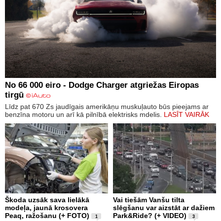
No 66 000 eiro - Dodge Charger atgriežas Eiropas
tirgū
Līdz pat 670 Zs jaudīgais amerikāņu muskuļauto būs pieejams ar
benzīna motoru un arī kā pilnībā elektrisks mdelis.
LASĪT VAIRĀK
Škoda uzsāk sava lielākā
Vai tiešām Vanšu tilta
modeļa, jaunā krosovera
slēgšanu var aizstāt ar dažiem
Peaq, ražošanu (+ FOTO)
Park&Ride? (+ VIDEO)
1
3