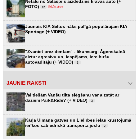
Netālu no Salaspils aizdedzies kravas auto (+
FOTO)
12
Jaunais KIA Seltos nāks palīgā populārajam KIA
Sportage (+ VIDEO)
"Zvaniet prezidentam" - likumsargi Āgenskalnā
aiztur agresīvu un, iespējams, iereibušu
autovadītāju (+ VIDEO)
3
JAUNIE RAKSTI
Vai tiešām Vanšu tilta slēgšanu var aizstāt ar
dažiem Park&Ride? (+ VIDEO)
3
Kārļa Ulmaņa gatves un Lielirbes ielas krustojumā
ierīkos sabiedriskā transporta joslu
2