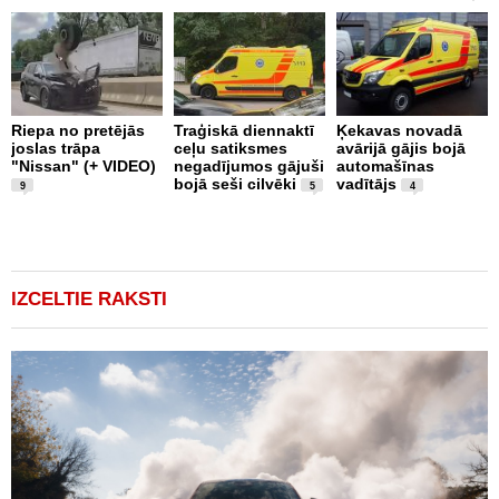
Riepa no pretējās
Traģiskā diennaktī
Ķekavas novadā
R
joslas trāpa
ceļu satiksmes
avārijā gājis bojā
l
"Nissan" (+ VIDEO)
negadījumos gājuši
automašīnas
"
bojā seši cilvēki
vadītājs
a
9
5
4
IZCELTIE RAKSTI