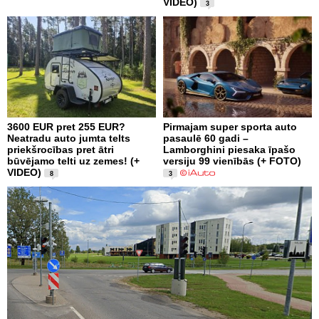
VIDEO)
3
3600 EUR pret 255 EUR?
Pirmajam super sporta auto
Neatradu auto jumta telts
pasaulē 60 gadi –
priekšrocības pret ātri
Lamborghini piesaka īpašo
būvējamo telti uz zemes! (+
versiju 99 vienībās (+ FOTO)
VIDEO)
8
3