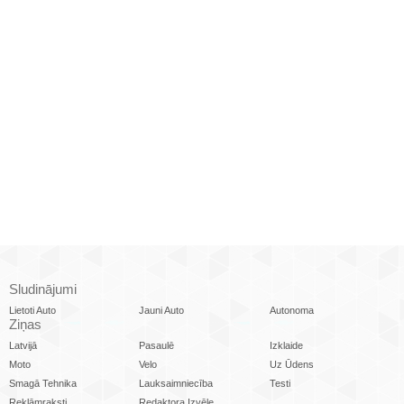
Sludinājumi
Lietoti Auto
Jauni Auto
Autonoma
Ziņas
Latvijā
Pasaulē
Izklaide
Moto
Velo
Uz Ūdens
Smagā Tehnika
Lauksaimniecība
Testi
Reklāmraksti
Redaktora Izvēle