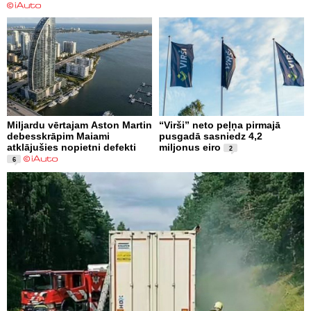
Miljardu vērtajam Aston Martin
“Virši” neto peļņa pirmajā
debesskrāpim Maiami
pusgadā sasniedz 4,2
atklājušies nopietni defekti
miljonus eiro
2
6