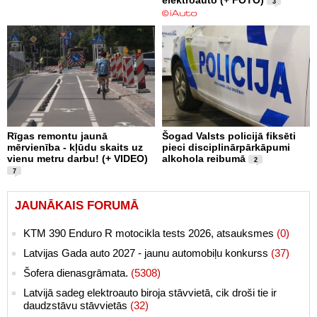
elektroauto (+ FOTO)
3
Rīgas remontu jaunā
Šogad Valsts policijā fiksēti
mērvienība - kļūdu skaits uz
pieci disciplinārpārkāpumi
vienu metru darbu! (+ VIDEO)
alkohola reibumā
2
7
JAUNĀKAIS FORUMĀ
KTM 390 Enduro R motocikla tests 2026, atsauksmes
(0)
Latvijas Gada auto 2027 - jaunu automobiļu konkurss
(37)
Šofera dienasgrāmata.
(5308)
Latvijā sadeg elektroauto biroja stāvvietā, cik droši tie ir
daudzstāvu stāvvietās
(32)