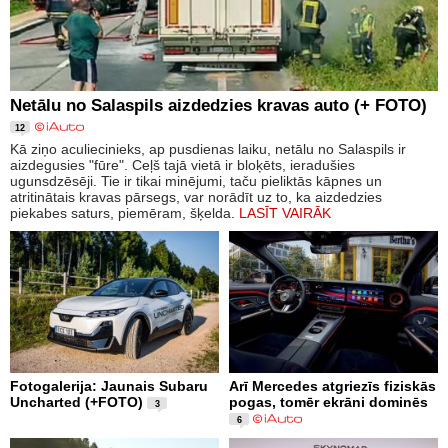
Netālu no Salaspils aizdedzies kravas auto (+ FOTO)
12
Kā ziņo aculiecinieks, ap pusdienas laiku, netālu no Salaspils ir
aizdegusies "fūre". Ceļš tajā vietā ir bloķēts, ieradušies
ugunsdzēsēji. Tie ir tikai minējumi, taču pieliktās kāpnes un
atritinātais kravas pārsegs, var norādīt uz to, ka aizdedzies
piekabes saturs, piemēram, šķelda.
LASĪT VAIRĀK
Fotogalerija: Jaunais Subaru
Arī Mercedes atgriezīs fiziskās
Uncharted (+FOTO)
pogas, tomēr ekrāni dominēs
3
6