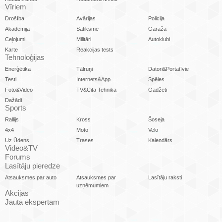
Vīriem
Drošība
Avārijas
Policija
Akadēmija
Satiksme
Garāžā
Ceļojumi
Militāri
Autoklubi
Karte
Reakcijas tests
Tehnoloģijas
Enerģētika
Tālruņi
Datori&Portatīvie
Testi
Internets&App
Spēles
Foto&Video
TV&Cita Tehnika
Gadžeti
Dažādi
Sports
Rallijs
Kross
Šoseja
4x4
Moto
Velo
Uz Ūdens
Trases
Kalendārs
Video&TV
Forums
Lasītāju pieredze
Atsauksmes par auto
Atsauksmes par
Lasītāju raksti
uzņēmumiem
Akcijas
Jautā ekspertam