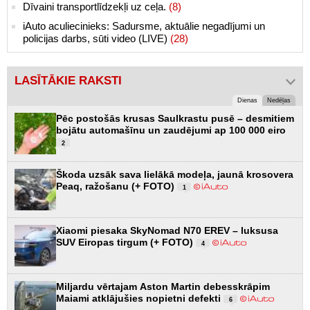
Dīvaini transportlīdzekļi uz ceļa.
(8)
iAuto aculiecinieks: Sadursme, aktuālie negadījumi un
policijas darbs, sūti video (LIVE)
(28)
LASĪTĀKIE RAKSTI
Dienas
Nedēļas
Pēc postošās krusas Saulkrastu pusē – desmitiem
bojātu automašīnu un zaudējumi ap 100 000 eiro
2
Škoda uzsāk sava lielākā modeļa, jaunā krosovera
Peaq, ražošanu (+ FOTO)
1
Xiaomi piesaka SkyNomad N70 EREV – luksusa
SUV Eiropas tirgum (+ FOTO)
4
Miljardu vērtajam Aston Martin debesskrāpim
Maiami atklājušies nopietni defekti
6