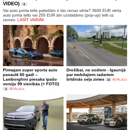
VIDEO)
8
Vai auto jumta telts patiešām ir tās cenas vērta? 3600 EUR vērta
auto jumta telts vai 255 EUR ātri uzstādāmu (pop-up) telti uz
zemes.
LASĪT VAIRĀK
Pirmajam super sporta auto
Drošībai, ne sodiem - Igaunijā
pasaulē 60 gadi –
par mobilajiem radariem
Lamborghini piesaka īpašo
brīdinās ceļa zimes
12
versiju 99 vienībās (+ FOTO)
3