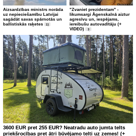
Aizsardzības ministrs norāda
"Zvaniet prezidentam" -
uz nepieciešamību Latvijai
likumsargi Āgenskalnā aiztur
sagādāt savas spārnotās un
agresīvu un, iespējams,
ballistiskās raķetes
iereibušu autovadītāju (+
11
VIDEO)
3
3600 EUR pret 255 EUR? Neatradu auto jumta telts
priekšrocības pret ātri būvējamo telti uz zemes! (+