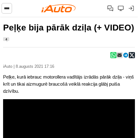
Peļķe bija pārāk dziļa (+ VIDEO)
4
iAuto | 8.augusts 2021 17:16
Peļķe, kurā iebrauc motorollera vadītājs izrādās pārāk dziļa - viņš
krīt un tikai aizmugurē braucošā veiklā reakcija glābj puiša
dzīvību.