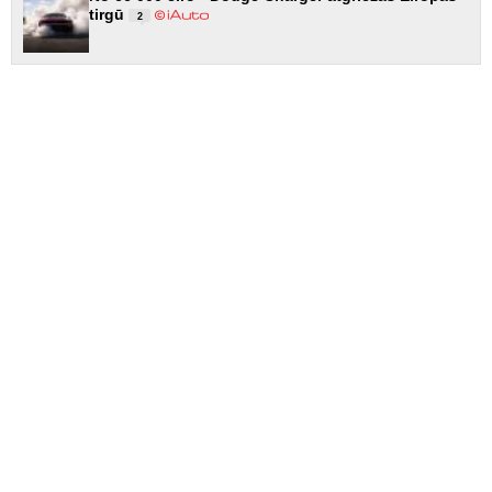
tirgū
2