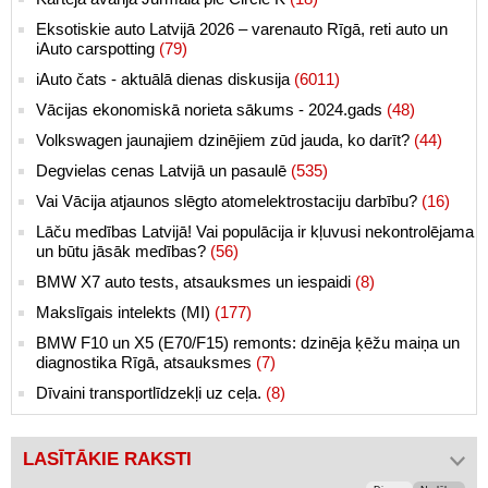
Eksotiskie auto Latvijā 2026 – varenauto Rīgā, reti auto un
iAuto carspotting
(79)
iAuto čats - aktuālā dienas diskusija
(6011)
Vācijas ekonomiskā norieta sākums - 2024.gads
(48)
Volkswagen jaunajiem dzinējiem zūd jauda, ko darīt?
(44)
Degvielas cenas Latvijā un pasaulē
(535)
Vai Vācija atjaunos slēgto atomelektrostaciju darbību?
(16)
Lāču medības Latvijā! Vai populācija ir kļuvusi nekontrolējama
un būtu jāsāk medības?
(56)
BMW X7 auto tests, atsauksmes un iespaidi
(8)
Makslīgais intelekts (MI)
(177)
BMW F10 un X5 (E70/F15) remonts: dzinēja ķēžu maiņa un
diagnostika Rīgā, atsauksmes
(7)
Dīvaini transportlīdzekļi uz ceļa.
(8)
LASĪTĀKIE RAKSTI