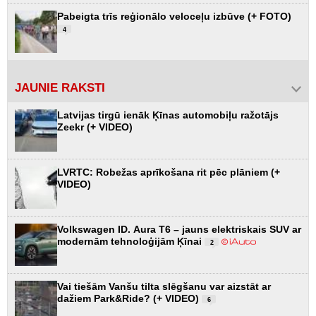
Pabeigta trīs reģionālo veloceļu izbūve (+ FOTO)
4
JAUNIE RAKSTI
Latvijas tirgū ienāk Ķīnas automobiļu ražotājs
Zeekr (+ VIDEO)
LVRTC: Robežas aprīkošana rit pēc plāniem (+
VIDEO)
Volkswagen ID. Aura T6 – jauns elektriskais SUV ar
modernām tehnoloģijām Ķīnai
2
Vai tiešām Vanšu tilta slēgšanu var aizstāt ar
dažiem Park&Ride? (+ VIDEO)
6