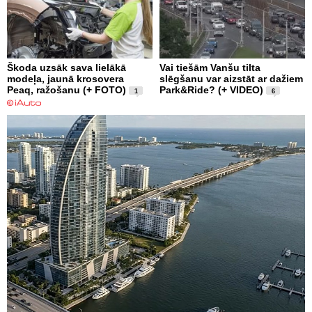
Škoda uzsāk sava lielākā
Vai tiešām Vanšu tilta
modeļa, jaunā krosovera
slēgšanu var aizstāt ar dažiem
Peaq, ražošanu (+ FOTO)
Park&Ride? (+ VIDEO)
1
6