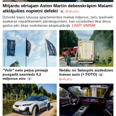
Miljardu vērtajam Aston Martin debesskrāpim Maiami
atklājušies nopietni defekti
6
Dzīvokļi šajos luksusa apartamentos maksā miljonus, taču īpašnieki
saskaras nepatīkamiem pārsteigumiem, kas uzradušies tikai divus
gadus pēc ēkas nodošanas ekspluatācijā.
LASĪT VAIRĀK
“Virši” neto peļņa pirmajā
Netālu no Salaspils aizdedzies
pusgadā sasniedz 4,2
kravas auto (+ FOTO)
12
miljonus eiro
3