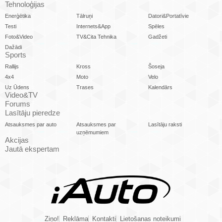
Tehnoloģijas
Enerģētika
Tālruņi
Datori&Portatīvie
Testi
Internets&App
Spēles
Foto&Video
TV&Cita Tehnika
Gadžeti
Dažādi
Sports
Rallijs
Kross
Šoseja
4x4
Moto
Velo
Uz Ūdens
Trases
Kalendārs
Video&TV
Forums
Lasītāju pieredze
Atsauksmes par auto
Atsauksmes par
Lasītāju raksti
uzņēmumiem
Akcijas
Jautā ekspertam
Ziņo!
Reklāma
Kontakti
Lietošanas noteikumi