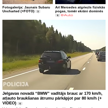
Fotogalerija: Jaunais Subaru
Arī Mercedes atgriezīs fiziskās
Uncharted (+FOTO)
pogas, tomēr ekrāni dominēs
3
6
Jelgavas novadā “BMW” vadītājs brauc ar 170 km/h,
atļauto braukšanas ātrumu pārkāpjot par 80 km/h (+
VIDEO)
6