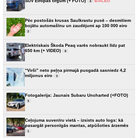
SUV Eiropas tirgum (+ FOTO)
4
Pēc postošās krusas Saulkrastu pusē – desmitiem
bojātu automašīnu un zaudējumi ap 100 000 eiro
2
Elektriskais Škoda Peaq varēs nobraukt līdz pat
650 km (+ VIDEO)
8
“Virši” neto peļņa pirmajā pusgadā sasniedz 4,2
miljonus eiro
3
Fotogalerija: Jaunais Subaru Uncharted (+FOTO)
3
Ceļojuma suvenīru vietā – izsists auto logs: kā
pasargāt personīgās mantas, atpūšoties ārzemēs
1