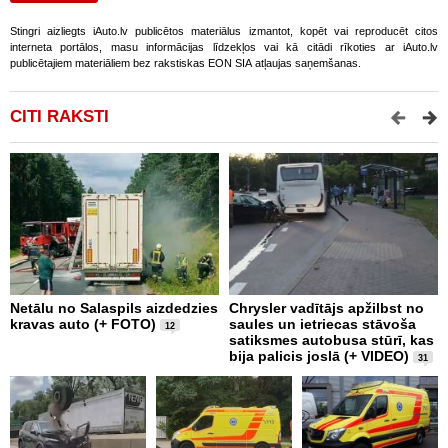
Stingri aizliegts iAuto.lv publicētos materiālus izmantot, kopēt vai reproducēt citos
interneta portālos, masu informācijas līdzekļos vai kā citādi rīkoties ar iAuto.lv
publicētajiem materiāliem bez rakstiskas EON SIA atļaujas saņemšanas.
CITI RAKSTI
Netālu no Salaspils aizdedzies
Chrysler vadītājs apžilbst no
P
kravas auto (+ FOTO)
saules un ietriecas stāvoša
v
12
satiksmes autobusa stūrī, kas
bija palicis joslā (+ VIDEO)
31