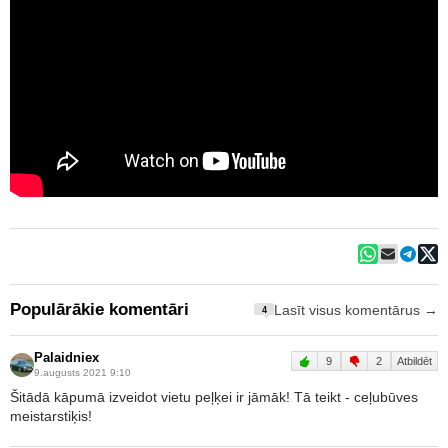
Populārākie komentāri
Lasīt visus komentārus →
4
Palaidniex
9
2
Atbildēt
9.augusts 2021 9:10
Šitādā kāpumā izveidot vietu peļķei ir jāmāk! Tā teikt - ceļubūves
meistarstiķis!