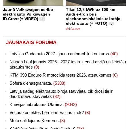
Jaunā Volkswagen cerība-
Tikai 12,8 kWh uz 100 km –
elektroauto Volkswagen
Audi e-tron būs
ID.Cross(+ VIDEO)
visekonomiskākais ražotāja
5
elektroauto (+ FOTO)
3
JAUNĀKAIS FORUMĀ
Latvijas Gada auto 2027 - jaunu automobiļu konkurss
(40)
Nissan Leaf jaunais 2026 - 2027 tests, cena Latvijā un lietotāju
atsauksmes
(0)
KTM 390 Enduro R motocikla tests 2026, atsauksmes
(0)
Šofera dienasgrāmata.
(5308)
Latvijā sadeg elektroauto biroja stāvvietā, cik droši tie ir
daudzstāvu stāvvietās
(32)
Krievijas iebrukums Ukrainā!
(9042)
Vecas konfektes bērniem! Vai tas ir ok?
(3)
Moto salidojums Ķemeros
(8)
Kārtējā avārija Jūrmalā pie Circle K
(18)