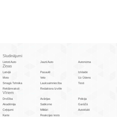
Sludinājumi
Lietoti Auto
Jauni Auto
Autonoma
Ziņas
Latvijā
Pasaulē
Izklaide
Moto
Velo
Uz Ūdens
Smagā Tehnika
Lauksaimniecība
Testi
Reklāmraksti
Redaktora Izvēle
Vīriem
Drošība
Avārijas
Policija
Akadēmija
Satiksme
Garāžā
Ceļojumi
Militāri
Autoklubi
Karte
Reakcijas tests