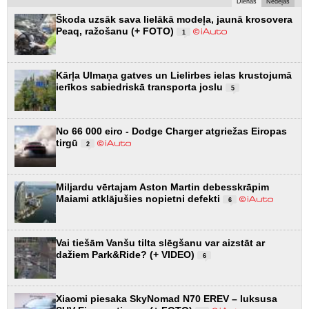
Dienas
Nedēļas
Škoda uzsāk sava lielākā modeļa, jaunā krosovera
Peaq, ražošanu (+ FOTO)
1
Kārļa Ulmaņa gatves un Lielirbes ielas krustojumā
ierīkos sabiedriskā transporta joslu
5
No 66 000 eiro - Dodge Charger atgriežas Eiropas
tirgū
2
Miljardu vērtajam Aston Martin debesskrāpim
Maiami atklājušies nopietni defekti
6
Vai tiešām Vanšu tilta slēgšanu var aizstāt ar
dažiem Park&Ride? (+ VIDEO)
6
Xiaomi piesaka SkyNomad N70 EREV – luksusa