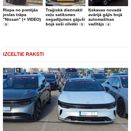
Riepa no pretējās
Traģiskā diennaktī
Ķekavas novadā
R
joslas trāpa
ceļu satiksmes
avārijā gājis bojā
l
"Nissan" (+ VIDEO)
negadījumos gājuši
automašīnas
"
bojā seši cilvēki
vadītājs
a
9
5
4
IZCELTIE RAKSTI