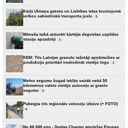
Kārļa Ulmaņa gatves un Lielirbes ielas krustojumā
ierīkos sabiedriskā transporta joslu
5
Mēneša laikā aizturēti kārtējie degvielas uzpildes
staciju apzadzēji
1
KEM: Trīs Latvijas granulu ražotāji apņēmušies ar
produkciju prioritāri nodrošināt vietējo tirgu
1
Melno segumu šogad ieklās vairāk nekā 50
kilometros valsts vietējo autoceļu ar grants
segumu
5
Pabeigta trīs reģionālo veloceļu izbūve (+ FOTO)
4
No 66 000 eiro - Dodge Charger atgriežas Eiropas