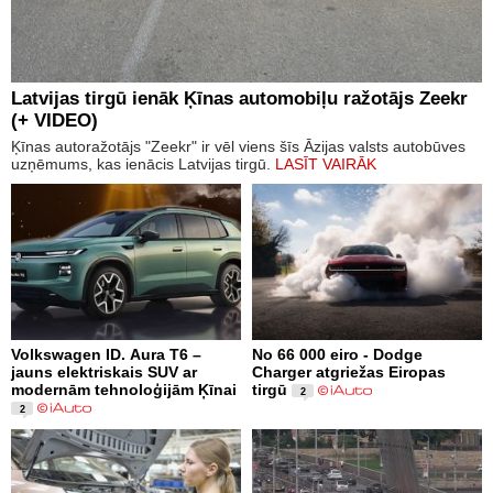
Latvijas tirgū ienāk Ķīnas automobiļu ražotājs Zeekr
(+ VIDEO)
Ķīnas autoražotājs "Zeekr" ir vēl viens šīs Āzijas valsts autobūves
uzņēmums, kas ienācis Latvijas tirgū.
LASĪT VAIRĀK
Volkswagen ID. Aura T6 –
No 66 000 eiro - Dodge
jauns elektriskais SUV ar
Charger atgriežas Eiropas
modernām tehnoloģijām Ķīnai
tirgū
2
2