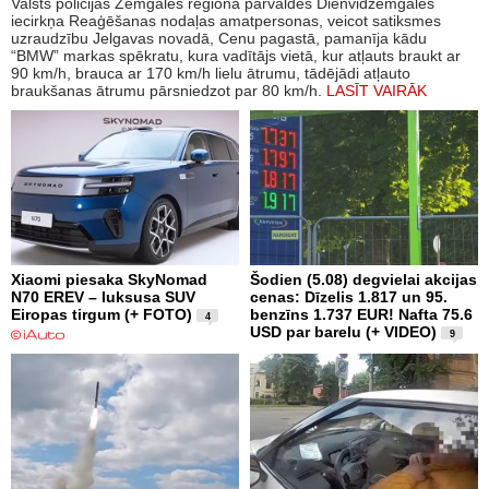
Valsts policijas Zemgales reģiona pārvaldes Dienvidzemgales
iecirkņa Reaģēšanas nodaļas amatpersonas, veicot satiksmes
uzraudzību Jelgavas novadā, Cenu pagastā, pamanīja kādu
“BMW” markas spēkratu, kura vadītājs vietā, kur atļauts braukt ar
90 km/h, brauca ar 170 km/h lielu ātrumu, tādējādi atļauto
braukšanas ātrumu pārsniedzot par 80 km/h.
LASĪT VAIRĀK
Xiaomi piesaka SkyNomad
Šodien (5.08) degvielai akcijas
N70 EREV – luksusa SUV
cenas: Dīzelis 1.817 un 95.
Eiropas tirgum (+ FOTO)
benzīns 1.737 EUR! Nafta 75.6
4
USD par barelu (+ VIDEO)
9