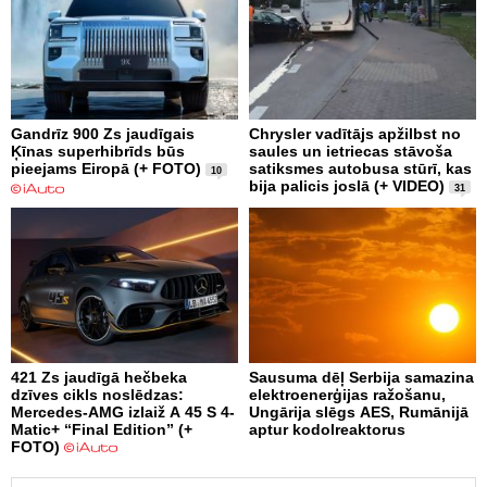
Gandrīz 900 Zs jaudīgais
Chrysler vadītājs apžilbst no
Ķīnas superhibrīds būs
saules un ietriecas stāvoša
pieejams Eiropā (+ FOTO)
satiksmes autobusa stūrī, kas
10
bija palicis joslā (+ VIDEO)
31
421 Zs jaudīgā hečbeka
Sausuma dēļ Serbija samazina
dzīves cikls noslēdzas:
elektroenerģijas ražošanu,
Mercedes-AMG izlaiž A 45 S 4-
Ungārija slēgs AES, Rumānijā
Matic+ “Final Edition” (+
aptur kodolreaktorus
FOTO)