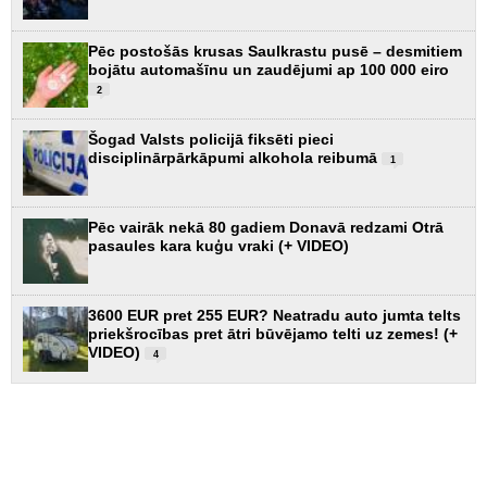
Pēc postošās krusas Saulkrastu pusē – desmitiem
bojātu automašīnu un zaudējumi ap 100 000 eiro
2
Šogad Valsts policijā fiksēti pieci
disciplinārpārkāpumi alkohola reibumā
1
Pēc vairāk nekā 80 gadiem Donavā redzami Otrā
pasaules kara kuģu vraki (+ VIDEO)
3600 EUR pret 255 EUR? Neatradu auto jumta telts
priekšrocības pret ātri būvējamo telti uz zemes! (+
VIDEO)
4