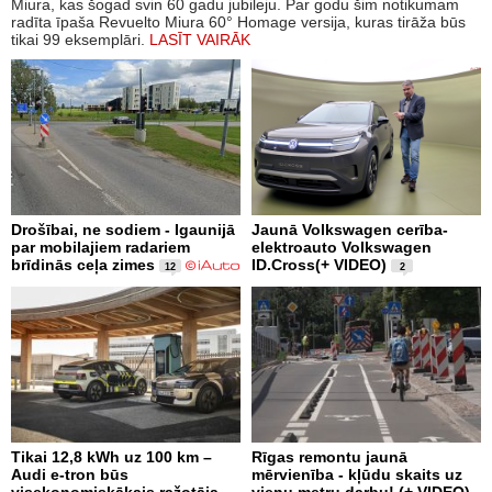
Miura, kas šogad svin 60 gadu jubileju. Par godu šim notikumam
radīta īpaša Revuelto Miura 60° Homage versija, kuras tirāža būs
tikai 99 eksemplāri.
LASĪT VAIRĀK
Drošībai, ne sodiem - Igaunijā
Jaunā Volkswagen cerība-
par mobilajiem radariem
elektroauto Volkswagen
brīdinās ceļa zimes
ID.Cross(+ VIDEO)
12
2
Tikai 12,8 kWh uz 100 km –
Rīgas remontu jaunā
Audi e-tron būs
mērvienība - kļūdu skaits uz