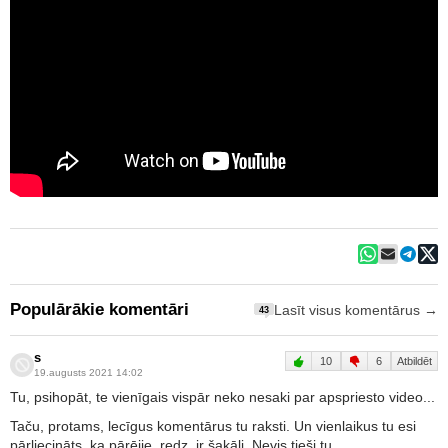
Populārākie komentāri
Lasīt visus komentārus →
43
s
10
6
Atbildēt
19.augusts 2021 14:02
Tu, psihopāt, te vienīgais vispār neko nesaki par apspriesto video...
Taču, protams, lecīgus komentārus tu raksti. Un vienlaikus tu esi
pārliecināts, ka pārējie, redz, ir šakāļi. Nevis tieši tu.