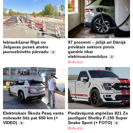
Iebraukšanai Rīgā no
97 procenti – jūlijā arī Dānijā
Jelgavas puses atvērs
privātais sektors pircis
jaunuzbūvēto pārvadu
gandrīz tikai
4
elektroautomobiļus
2
Elektriskais Škoda Peaq varēs
Piedāvājumā atgriežas 821 Zs
nobraukt līdz pat 650 km (+
jaudīgais Shelby F-150 Super
VIDEO)
Snake Sport (+ FOTO)
8
9