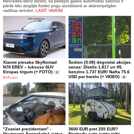
Mercedes-Benz atzinis, ka pēdējos gados automobiļu salonos ir
pārāk tālu aizgājis fizisko pogu aizstāšanā ar skārienjutīgām
vadības ierīcēm.
LASĪT VAIRĀK
Xiaomi piesaka SkyNomad
Šodien (5.08) degvielai akcijas
N70 EREV – luksusa SUV
cenas: Dīzelis 1.817 un 95.
Eiropas tirgum (+ FOTO)
benzīns 1.737 EUR! Nafta 75.6
2
USD par barelu (+ VIDEO)
6
"Zvaniet prezidentam" -
3600 EUR pret 255 EUR?
likumsargi Āgenskalnā aiztur
Neatradu auto jumta telts