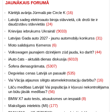
JAUNĀKAIS FORUMĀ
Kārtējā avārija Jūrmalā pie Circle K
(16)
Latvijā sadeg elektroauto biroja stāvvietā, cik droši tie ir
daudzstāvu stāvvietās
(24)
Krievijas iebrukums Ukrainā!
(9033)
Latvijas Gada auto 2027 - jaunu automobiļu konkurss
(31)
Moto salidojums Ķemeros
(6)
Volkswagen jaunajiem dzinējiem zūd jauda, ko darīt?
(44)
iAuto čats - aktuālā dienas diskusija
(6010)
Šofera dienasgrāmata.
(5307)
Degvielas cenas Latvijā un pasaulē
(535)
Vai Vācija atjaunos slēgto atomelektrostaciju darbību?
(16)
Lāču medības Latvijā! Vai populācija ir kļuvusi nekontrolējama
un būtu jāsāk medības?
(56)
BMW X7 auto tests, atsauksmes un iespaidi
(8)
Makslīgais intelekts (MI)
(177)