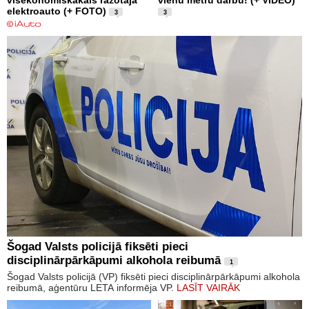
visekonomiskākais ražotāja
vienu metru darbu! (+ VIDEO)
elektroauto (+ FOTO)
3
3
Šogad Valsts policijā fiksēti pieci
disciplinārpārkāpumi alkohola reibumā
1
Šogad Valsts policijā (VP) fiksēti pieci disciplinārpārkāpumi alkohola
reibumā, aģentūru LETA informēja VP.
LASĪT VAIRĀK