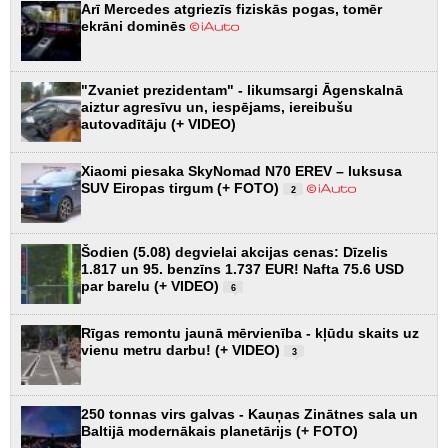
Arī Mercedes atgriezīs fiziskās pogas, tomēr
ekrāni dominēs
"Zvaniet prezidentam" - likumsargi Āgenskalnā
aiztur agresīvu un, iespējams, iereibušu
autovadītāju (+ VIDEO)
Xiaomi piesaka SkyNomad N70 EREV – luksusa
SUV Eiropas tirgum (+ FOTO)
2
Šodien (5.08) degvielai akcijas cenas: Dīzelis
1.817 un 95. benzīns 1.737 EUR! Nafta 75.6 USD
par barelu (+ VIDEO)
6
Rīgas remontu jaunā mērvienība - kļūdu skaits uz
vienu metru darbu! (+ VIDEO)
3
250 tonnas virs galvas - Kauņas Zinātnes sala un
Baltijā modernākais planetārijs (+ FOTO)