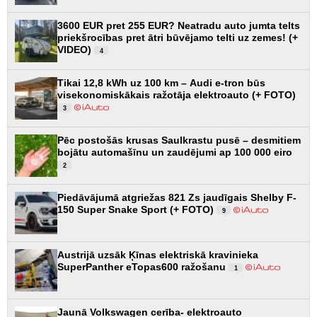
3600 EUR pret 255 EUR? Neatradu auto jumta telts
priekšrocības pret ātri būvējamo telti uz zemes! (+
VIDEO)
4
Tikai 12,8 kWh uz 100 km – Audi e-tron būs
visekonomiskākais ražotāja elektroauto (+ FOTO)
3
Pēc postošās krusas Saulkrastu pusē – desmitiem
bojātu automašīnu un zaudējumi ap 100 000 eiro
2
Piedāvājumā atgriežas 821 Zs jaudīgais Shelby F-
150 Super Snake Sport (+ FOTO)
9
Austrijā uzsāk Ķīnas elektriskā kravinieka
SuperPanther eTopas600 ražošanu
1
Jaunā Volkswagen cerība- elektroauto