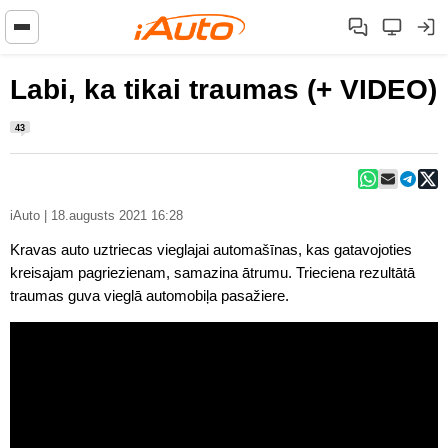
Labi, ka tikai traumas (+ VIDEO)
43
iAuto | 18.augusts 2021 16:28
Kravas auto uztriecas vieglajai automašīnas, kas gatavojoties
kreisajam pagriezienam, samazina ātrumu. Trieciena rezultātā
traumas guva vieglā automobiļa pasažiere.