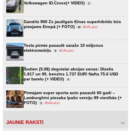
Volkswagen ID.Cross(+ VIDEO)
2
Gandrīz 900 Zs jaudīgais Ķīnas superhibrīds būs
pieejams Eiropā (+ FOTO)
10
Tesla pirmie pasaulē saražo 10 miljonus
elektromobiļu
9
Šodien (5.08) degvielai akcijas cenas: Dīzelis
1.817 un 95. benzīns 1.737 EUR! Nafta 75.6 USD
par barelu (+ VIDEO)
6
Pirmajam super sporta auto pasaulē 60 gadi –
Lamborghini piesaka īpašo versiju 99 vienībās (+
FOTO)
3
JAUNIE RAKSTI