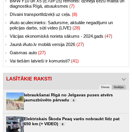
BMW F10 un X5 (E70/F15) remonts: dzinēja ķēžu maiņa un
diagnostika Rīgā, atsauksmes
(7)
Dīvaini transportlīdzekļi uz ceļa.
(8)
iAuto aculiecinieks: Sadursme, aktuālie negadījumi un
policijas darbs, sūti video (LIVE)
(28)
Vācijas ekonomiskā norieta sākums - 2024.gads
(47)
Jaunā iAuto.lv mobilā versija 2026
(27)
Gaismas auto
(27)
Vai tiešām latvieši ir komunisti?
(41)
LASĪTĀKIE RAKSTI
Dienas
Nedēļas
Iebraukšanai Rīgā no Jelgavas puses atvērs
jaunuzbūvēto pārvadu
4
Elektriskais Škoda Peaq varēs nobraukt līdz pat
650 km (+ VIDEO)
8