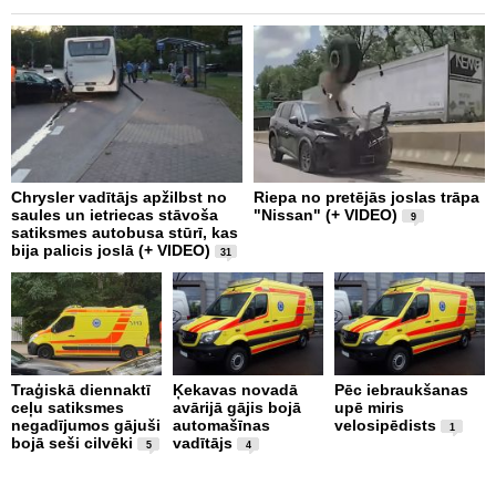
Chrysler vadītājs apžilbst no
Riepa no pretējās joslas trāpa
3
saules un ietriecas stāvoša
"Nissan" (+ VIDEO)
D
9
satiksmes autobusa stūrī, kas
M
bija palicis joslā (+ VIDEO)
u
31
Traģiskā diennaktī
Ķekavas novadā
Pēc iebraukšanas
Š
ceļu satiksmes
avārijā gājis bojā
upē miris
n
negadījumos gājuši
automašīnas
velosipēdists
s
1
bojā seši cilvēki
vadītājs
n
5
4
m
b
t