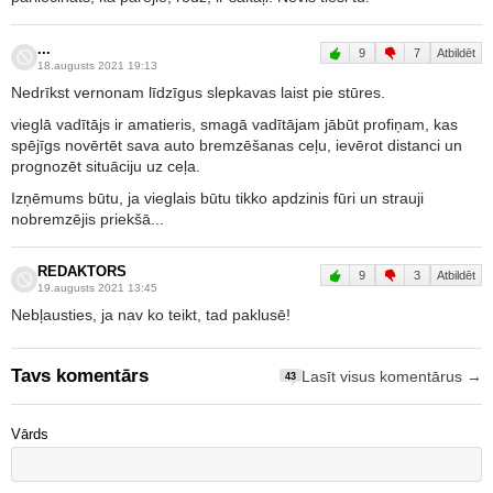
...
9
7
Atbildēt
18.augusts 2021 19:13
Nedrīkst vernonam līdzīgus slepkavas laist pie stūres.
vieglā vadītājs ir amatieris, smagā vadītājam jābūt profiņam, kas
spējīgs novērtēt sava auto bremzēšanas ceļu, ievērot distanci un
prognozēt situāciju uz ceļa.
Izņēmums būtu, ja vieglais būtu tikko apdzinis fūri un strauji
nobremzējis priekšā...
REDAKTORS
9
3
Atbildēt
19.augusts 2021 13:45
Nebļausties, ja nav ko teikt, tad paklusē!
Tavs komentārs
Lasīt visus komentārus →
43
Vārds