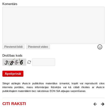
Komentārs
Pievienot bildi
Pievienot video
Drošības kods
Stingri aizliegts iAuto.lv publicētos materiālus izmantot, kopēt vai reproducēt citos
interneta portālos, masu informācijas līdzekļos vai kā citādi rīkoties ar iAuto.lv
publicētajiem materiāliem bez rakstiskas EON SIA atļaujas saņemšanas.
CITI RAKSTI