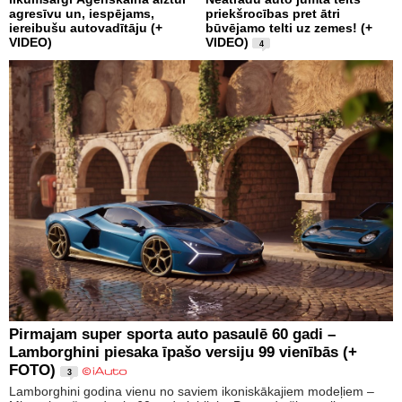
agresīvu un, iespējams,
priekšrocības pret ātri
iereibušu autovadītāju (+
būvējamo telti uz zemes! (+
VIDEO)
VIDEO)
4
Pirmajam super sporta auto pasaulē 60 gadi –
Lamborghini piesaka īpašo versiju 99 vienībās (+
FOTO)
3
Lamborghini godina vienu no saviem ikoniskākajiem modeļiem –