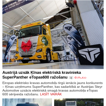
Austrijā uzsāk Ķīnas elektriskā kravinieka
SuperPanther eTopas600 ražošanu
1
Eiropas elektrisko kravas automobiļu tirgū ienācis jauns konkurents
– Ķīnas uzņēmums SuperPanther, kas sadarbībā ar Austrijas Steyr
Automotive uzsācis elektriskā smagā kravas automobiļa eTopas
600 sērijveida ražošanu.
LASĪT VAIRĀK