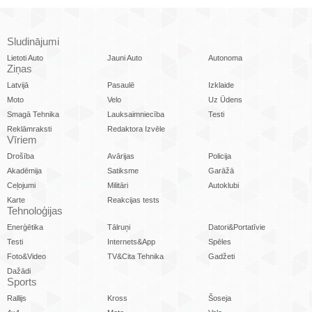
Sludinājumi
Lietoti Auto
Jauni Auto
Autonoma
Ziņas
Latvijā
Pasaulē
Izklaide
Moto
Velo
Uz Ūdens
Smagā Tehnika
Lauksaimniecība
Testi
Reklāmraksti
Redaktora Izvēle
Vīriem
Drošība
Avārijas
Policija
Akadēmija
Satiksme
Garāžā
Ceļojumi
Militāri
Autoklubi
Karte
Reakcijas tests
Tehnoloģijas
Enerģētika
Tālruņi
Datori&Portatīvie
Testi
Internets&App
Spēles
Foto&Video
TV&Cita Tehnika
Gadžeti
Dažādi
Sports
Rallijs
Kross
Šoseja