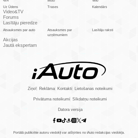
4x4
Moto
Velo
Uz Ūdens
Trases
Kalendārs
Video&TV
Forums
Lasītāju pieredze
Atsauksmes par auto
Atsauksmes par
Lasītāju raksti
uzņēmumiem
Akcijas
Jautā ekspertam
Ziņo!
Reklāma
Kontakti
Lietošanas noteikumi
Privātuma noteikumi
Sīkdatņu noteikumi
Datora versija
Portālā publicētie autoru viedokļi var atšķirties no iAuto redakcijas viedokļa.