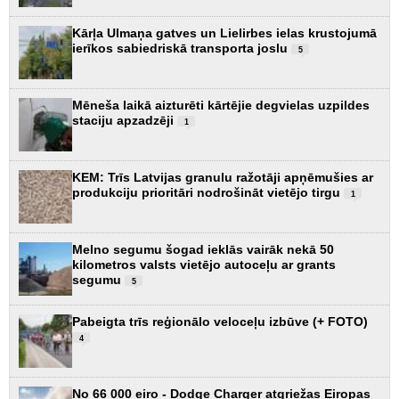
Kārļa Ulmaņa gatves un Lielirbes ielas krustojumā
ierīkos sabiedriskā transporta joslu
5
Mēneša laikā aizturēti kārtējie degvielas uzpildes
staciju apzadzēji
1
KEM: Trīs Latvijas granulu ražotāji apņēmušies ar
produkciju prioritāri nodrošināt vietējo tirgu
1
Melno segumu šogad ieklās vairāk nekā 50
kilometros valsts vietējo autoceļu ar grants
segumu
5
Pabeigta trīs reģionālo veloceļu izbūve (+ FOTO)
4
No 66 000 eiro - Dodge Charger atgriežas Eiropas