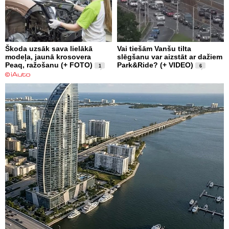
Škoda uzsāk sava lielākā
Vai tiešām Vanšu tilta
modeļa, jaunā krosovera
slēgšanu var aizstāt ar dažiem
Peaq, ražošanu (+ FOTO)
Park&Ride? (+ VIDEO)
1
6