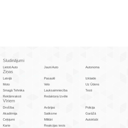
Sludinājumi
Lietoti Auto
Jauni Auto
Autonoma
Ziņas
Latvijā
Pasaulē
Izklaide
Moto
Velo
Uz Ūdens
Smagā Tehnika
Lauksaimniecība
Testi
Reklāmraksti
Redaktora Izvēle
Vīriem
Drošība
Avārijas
Policija
Akadēmija
Satiksme
Garāžā
Ceļojumi
Militāri
Autoklubi
Karte
Reakcijas tests