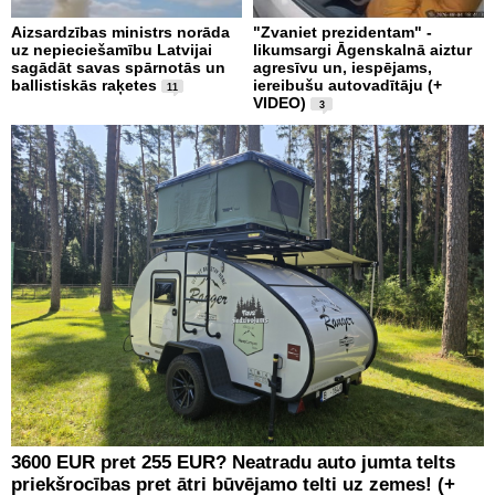
Aizsardzības ministrs norāda
"Zvaniet prezidentam" -
uz nepieciešamību Latvijai
likumsargi Āgenskalnā aiztur
sagādāt savas spārnotās un
agresīvu un, iespējams,
ballistiskās raķetes
iereibušu autovadītāju (+
11
VIDEO)
3
3600 EUR pret 255 EUR? Neatradu auto jumta telts
priekšrocības pret ātri būvējamo telti uz zemes! (+