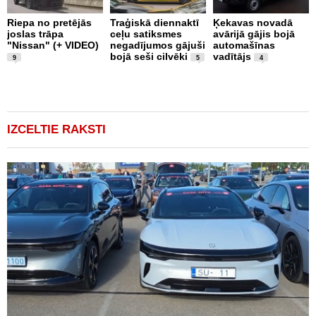
Riepa no pretējās
Traģiskā diennaktī
Ķekavas novadā
R
joslas trāpa
ceļu satiksmes
avārijā gājis bojā
l
"Nissan" (+ VIDEO)
negadījumos gājuši
automašīnas
"
bojā seši cilvēki
vadītājs
a
9
5
4
IZCELTIE RAKSTI