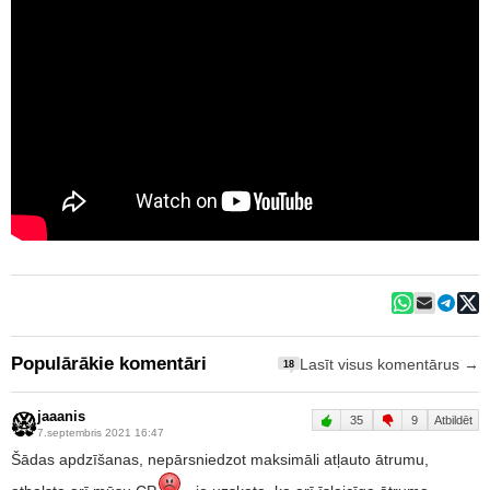
Populārākie komentāri
Lasīt visus komentārus →
18
jaaanis
35
9
Atbildēt
7.septembris 2021 16:47
Šādas apdzīšanas, nepārsniedzot maksimāli atļauto ātrumu,