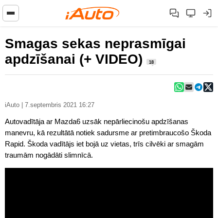
Smagas sekas neprasmīgai
apdzīšanai (+ VIDEO)
18
iAuto | 7.septembris 2021 16:27
Autovadītāja ar Mazda6 uzsāk nepārliecinošu apdzīšanas
manevru, kā rezultātā notiek sadursme ar pretimbraucošo Škoda
Rapid. Škoda vadītājs iet bojā uz vietas, trīs cilvēki ar smagām
traumām nogādāti slimnīcā.