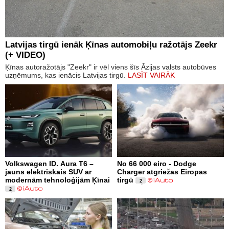
Latvijas tirgū ienāk Ķīnas automobiļu ražotājs Zeekr
(+ VIDEO)
Ķīnas autoražotājs "Zeekr" ir vēl viens šīs Āzijas valsts autobūves
uzņēmums, kas ienācis Latvijas tirgū.
LASĪT VAIRĀK
Volkswagen ID. Aura T6 –
No 66 000 eiro - Dodge
jauns elektriskais SUV ar
Charger atgriežas Eiropas
modernām tehnoloģijām Ķīnai
tirgū
2
2