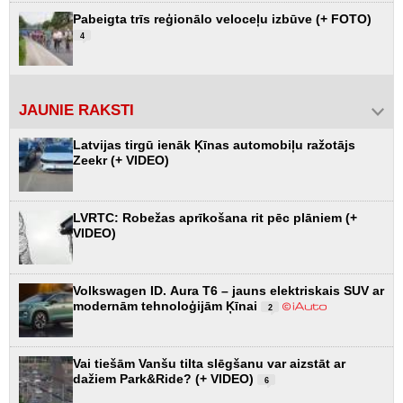
Pabeigta trīs reģionālo veloceļu izbūve (+ FOTO)
4
JAUNIE RAKSTI
Latvijas tirgū ienāk Ķīnas automobiļu ražotājs
Zeekr (+ VIDEO)
LVRTC: Robežas aprīkošana rit pēc plāniem (+
VIDEO)
Volkswagen ID. Aura T6 – jauns elektriskais SUV ar
modernām tehnoloģijām Ķīnai
2
Vai tiešām Vanšu tilta slēgšanu var aizstāt ar
dažiem Park&Ride? (+ VIDEO)
6