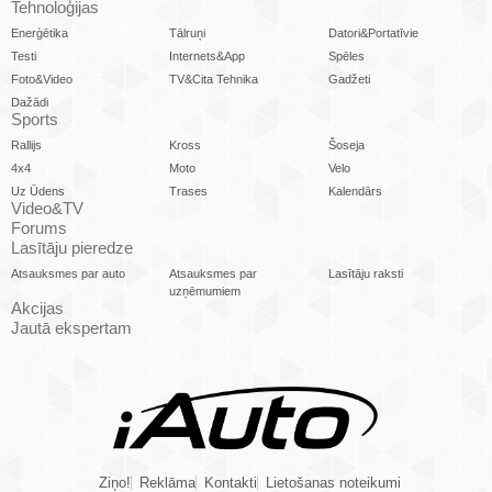
Tehnoloģijas
Enerģētika
Tālruņi
Datori&Portatīvie
Testi
Internets&App
Spēles
Foto&Video
TV&Cita Tehnika
Gadžeti
Dažādi
Sports
Rallijs
Kross
Šoseja
4x4
Moto
Velo
Uz Ūdens
Trases
Kalendārs
Video&TV
Forums
Lasītāju pieredze
Atsauksmes par auto
Atsauksmes par
Lasītāju raksti
uzņēmumiem
Akcijas
Jautā ekspertam
Ziņo!
Reklāma
Kontakti
Lietošanas noteikumi