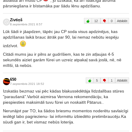
atbalsta arī mūsu CP
, jo uzskata, ka arī īslaicīga ātruma
pārsniegšana ir bīstamāka par šādu lēnu apdzīšanu.
Zivtiņš
12
0
Atbildēt
8.septembris 2021 8:57
Lūk šādi ir jāapdzen, tāpēc jau CP soda visus apdzinējus, kas
apdzīšanas laikā brauc ātrāk par 90, lai nemaz nebūtu iespēju
izdzīvot.
Citādi mums jau ir pilns ar gudrīšiem, kas te zin atļaujas 4-5
sekundēs aiziet garām fūrei un uzreiz atpakaļ savā joslā, nē, nē
mīlīši, tā nebūs.
650
5
1
Atbildēt
7.septembris 2021 18:52
Izskatās bezmaz vai pēc kādas blakussēdētāja līdzdalības stūres
"paraušanā".Varbūt aizmirsa Vernona rekomendāciju, ka
piespiesties maksimāli tuvu fūrei un noskaitīt Pātarus..
Nerunājot par TO, ka šādos briesmu momentos noderētu savlaicīgi
ieslēgt labo pagriezienu- lai informētu izbiedēto pretimbraucēju.Ka
sūudi gan ir, bet vismaz nebūs loterija.