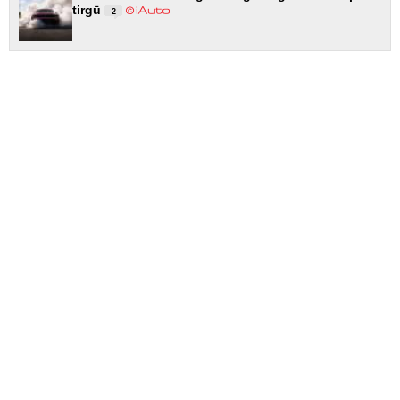
tirgū
2