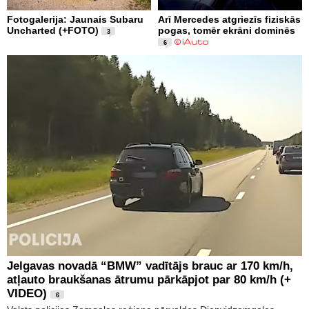
Fotogalerija: Jaunais Subaru
Arī Mercedes atgriezīs fiziskās
Uncharted (+FOTO)
pogas, tomēr ekrāni dominēs
3
6
Jelgavas novadā “BMW” vadītājs brauc ar 170 km/h,
atļauto braukšanas ātrumu pārkāpjot par 80 km/h (+
VIDEO)
6