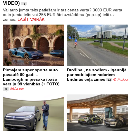
VIDEO)
8
Vai auto jumta telts patiešām ir tās cenas vērta? 3600 EUR vērta
auto jumta telts vai 255 EUR ātri uzstādāmu (pop-up) telti uz
zemes.
LASĪT VAIRĀK
Pirmajam super sporta auto
Drošībai, ne sodiem - Igaunijā
pasaulē 60 gadi –
par mobilajiem radariem
Lamborghini piesaka īpašo
brīdinās ceļa zimes
12
versiju 99 vienībās (+ FOTO)
3