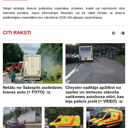
Stingri aizliegts iAuto.lv publicētos materiālus izmantot, kopēt vai reproducēt citos
interneta portālos, masu informācijas līdzekļos vai kā citādi rīkoties ar iAuto.lv
publicētajiem materiāliem bez rakstiskas EON SIA atļaujas saņemšanas.
CITI RAKSTI
Netālu no Salaspils aizdedzies
Chrysler vadītājs apžilbst no
P
kravas auto (+ FOTO)
saules un ietriecas stāvoša
v
12
satiksmes autobusa stūrī, kas
bija palicis joslā (+ VIDEO)
31