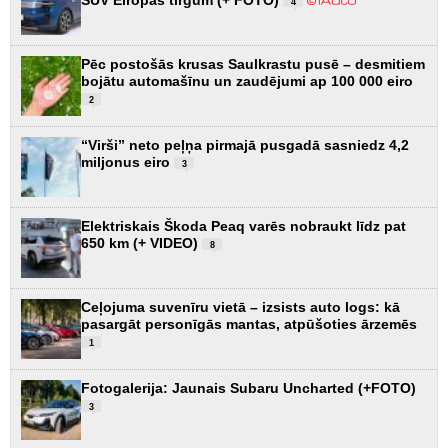
4
Pēc postošās krusas Saulkrastu pusē – desmitiem
bojātu automašīnu un zaudējumi ap 100 000 eiro
2
“Virši” neto peļņa pirmajā pusgadā sasniedz 4,2
miljonus eiro
3
Elektriskais Škoda Peaq varēs nobraukt līdz pat
650 km (+ VIDEO)
8
Ceļojuma suvenīru vietā – izsists auto logs: kā
pasargāt personīgās mantas, atpūšoties ārzemēs
1
Fotogalerija: Jaunais Subaru Uncharted (+FOTO)
3