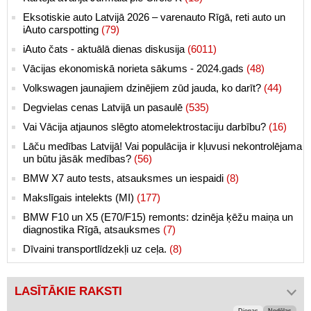
Eksotiskie auto Latvijā 2026 – varenauto Rīgā, reti auto un
iAuto carspotting
(79)
iAuto čats - aktuālā dienas diskusija
(6011)
Vācijas ekonomiskā norieta sākums - 2024.gads
(48)
Volkswagen jaunajiem dzinējiem zūd jauda, ko darīt?
(44)
Degvielas cenas Latvijā un pasaulē
(535)
Vai Vācija atjaunos slēgto atomelektrostaciju darbību?
(16)
Lāču medības Latvijā! Vai populācija ir kļuvusi nekontrolējama
un būtu jāsāk medības?
(56)
BMW X7 auto tests, atsauksmes un iespaidi
(8)
Makslīgais intelekts (MI)
(177)
BMW F10 un X5 (E70/F15) remonts: dzinēja ķēžu maiņa un
diagnostika Rīgā, atsauksmes
(7)
Dīvaini transportlīdzekļi uz ceļa.
(8)
LASĪTĀKIE RAKSTI
Dienas
Nedēļas