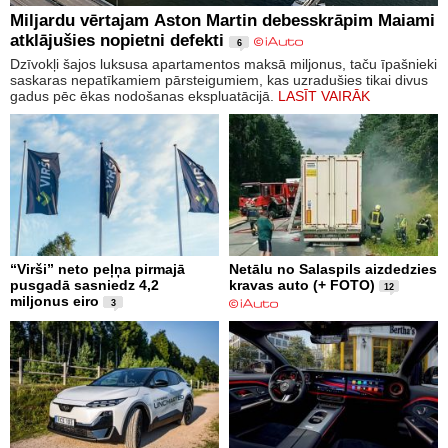
Miljardu vērtajam Aston Martin debesskrāpim Maiami
atklājušies nopietni defekti
6
Dzīvokļi šajos luksusa apartamentos maksā miljonus, taču īpašnieki
saskaras nepatīkamiem pārsteigumiem, kas uzradušies tikai divus
gadus pēc ēkas nodošanas ekspluatācijā.
LASĪT VAIRĀK
“Virši” neto peļņa pirmajā
Netālu no Salaspils aizdedzies
pusgadā sasniedz 4,2
kravas auto (+ FOTO)
12
miljonus eiro
3