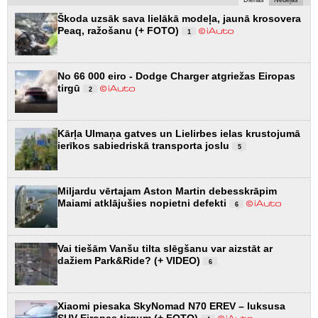
Škoda uzsāk sava lielākā modeļa, jaunā krosovera
Peaq, ražošanu (+ FOTO)
1
No 66 000 eiro - Dodge Charger atgriežas Eiropas
tirgū
2
Kārļa Ulmaņa gatves un Lielirbes ielas krustojumā
ierīkos sabiedriskā transporta joslu
5
Miljardu vērtajam Aston Martin debesskrāpim
Maiami atklājušies nopietni defekti
6
Vai tiešām Vanšu tilta slēgšanu var aizstāt ar
dažiem Park&Ride? (+ VIDEO)
6
Xiaomi piesaka SkyNomad N70 EREV – luksusa
SUV Eiropas tirgum (+ FOTO)