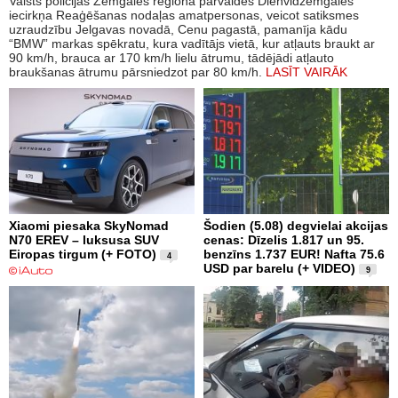
Valsts policijas Zemgales reģiona pārvaldes Dienvidzemgales
iecirkņa Reaģēšanas nodaļas amatpersonas, veicot satiksmes
uzraudzību Jelgavas novadā, Cenu pagastā, pamanīja kādu
“BMW” markas spēkratu, kura vadītājs vietā, kur atļauts braukt ar
90 km/h, brauca ar 170 km/h lielu ātrumu, tādējādi atļauto
braukšanas ātrumu pārsniedzot par 80 km/h.
LASĪT VAIRĀK
Xiaomi piesaka SkyNomad
Šodien (5.08) degvielai akcijas
N70 EREV – luksusa SUV
cenas: Dīzelis 1.817 un 95.
Eiropas tirgum (+ FOTO)
benzīns 1.737 EUR! Nafta 75.6
4
USD par barelu (+ VIDEO)
9