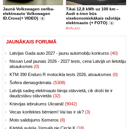
Jaunā Volkswagen cerība-
Tikai 12,8 kWh uz 100 km –
elektroauto Volkswagen
Audi e-tron būs
ID.Cross(+ VIDEO)
visekonomiskākais ražotāja
5
elektroauto (+ FOTO)
3
JAUNĀKAIS FORUMĀ
Latvijas Gada auto 2027 - jaunu automobiļu konkurss
(40)
Nissan Leaf jaunais 2026 - 2027 tests, cena Latvijā un lietotāju
atsauksmes
(0)
KTM 390 Enduro R motocikla tests 2026, atsauksmes
(0)
Šofera dienasgrāmata.
(5308)
Latvijā sadeg elektroauto biroja stāvvietā, cik droši tie ir
daudzstāvu stāvvietās
(32)
Krievijas iebrukums Ukrainā!
(9042)
Vecas konfektes bērniem! Vai tas ir ok?
(3)
Moto salidojums Ķemeros
(8)
Kārtējā avārija Jūrmalā pie Circle K
(18)