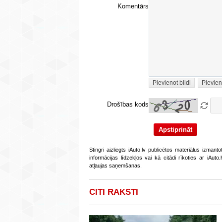
Komentārs
Pievienot bildi
Pievien
Drošības kods
Stingri aizliegts iAuto.lv publicētos materiālus izmant
informācijas līdzekļos vai kā citādi rīkoties ar iAut
atļaujas saņemšanas.
CITI RAKSTI