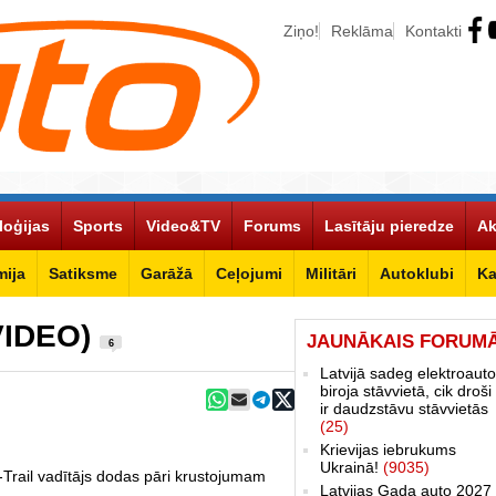
Ziņo!
Reklāma
Kontakti
loģijas
Sports
Video&TV
Forums
Lasītāju pieredze
Ak
ija
Satiksme
Garāžā
Ceļojumi
Militāri
Autoklubi
Ka
 VIDEO)
JAUNĀKAIS FORUM
6
Latvijā sadeg elektroauto
biroja stāvvietā, cik droši 
ir daudzstāvu stāvvietās
(25)
Krievijas iebrukums
Ukrainā!
(9035)
Trail vadītājs dodas pāri krustojumam
Latvijas Gada auto 2027 