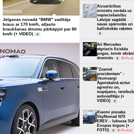
Aizsardzības
ministrs norāda uz
nepieciešamību
Jelgavas novadā “BMW” vadītājs
Latvijai sagādāt
savas spārnotās un
brauc ar 170 km/h, atļauto
ballistiskās raķetes
braukšanas ātrumu pārkāpjot par 80
km/h (+ VIDEO)
5
2
Arī Mercedes
atgriezīs fiziskās
pogas, tomēr ekrāni
dominēs
6
"Zvaniet
prezidentam" -
likumsargi
Āgenskalnā aiztur
agresīvu un,
iespējams, iereibuš
autovadītāju (+
VIDEO)
3
Xiaomi piesaka
SkyNomad N70
EREV – luksusa SU
Eiropas tirgum (+
FOTO)
4