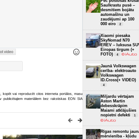
Pēc postošās krusa
Saulkrastu pusē –
desmitiem bojātu
automašīnu un
zaudējumi ap 100
000 eiro
2
Xiaomi piesaka
SkyNomad N70
EREV – luksusa SU
Eiropas tirgum (+
ot video
FOTO)
4
Jaunā Volkswagen
cerība- elektroauto
Volkswagen
ID.Cross(+ VIDEO)
4
ot, kopēt vai reproducēt citos interneta portālos, masu
Miljardu vērtajam
o.lv publicētajiem materiāliem bez rakstiskas EON SIA
Aston Martin
debesskrāpim
Maiami atklājušies
nopietni defekti
1
Rīgas remontu jaun
mērvienība - kļūdu