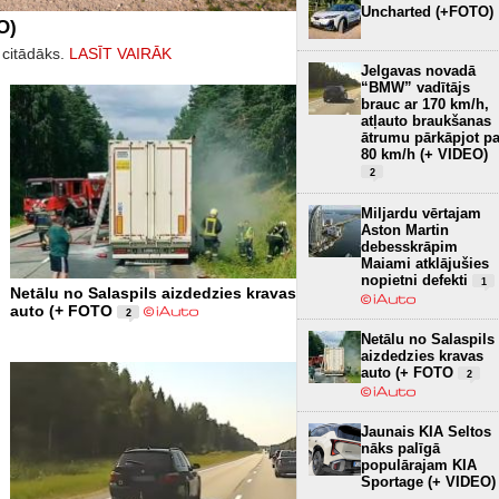
Uncharted (+FOTO)
O)
 citādāks.
LASĪT VAIRĀK
Jelgavas novadā
“BMW” vadītājs
brauc ar 170 km/h,
atļauto braukšanas
ātrumu pārkāpjot pa
80 km/h (+ VIDEO)
2
Miljardu vērtajam
Aston Martin
debesskrāpim
Maiami atklājušies
nopietni defekti
1
Netālu no Salaspils aizdedzies kravas
auto (+ FOTO
2
Netālu no Salaspils
aizdedzies kravas
auto (+ FOTO
2
Jaunais KIA Seltos
nāks palīgā
populārajam KIA
Sportage (+ VIDEO)