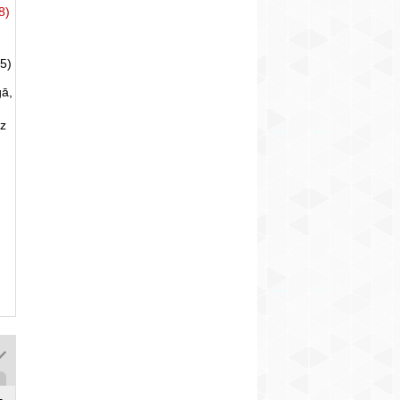
8)
5)
gā,
uz