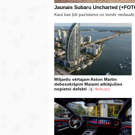
Jaunais Subaru Uncharted (+FOT
Kaut kas ļoti pazīstams un tomēr nedaudz
Miljardu vērtajam Aston Martin
debesskrāpim Maiami atklājušies
nopietni defekti
1