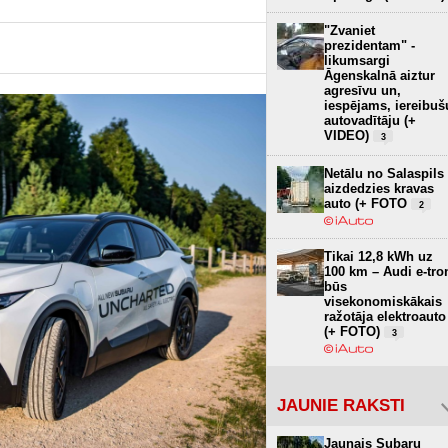
"Zvaniet
prezidentam" -
likumsargi
Āgenskalnā aiztur
agresīvu un,
iespējams, iereibuš
autovadītāju (+
VIDEO)
3
Netālu no Salaspils
aizdedzies kravas
auto (+ FOTO
2
Tikai 12,8 kWh uz
100 km – Audi e-tro
būs
visekonomiskākais
ražotāja elektroauto
(+ FOTO)
3
JAUNIE RAKSTI
Jaunais Subaru