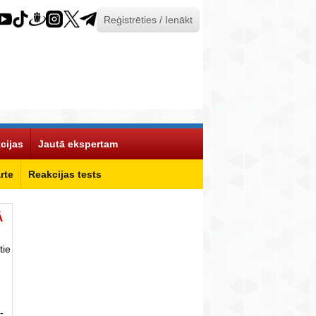
Reģistrēties / Ienākt
cijas
Jautā ekspertam
rte
Reakcijas tests
Ā
tie
-