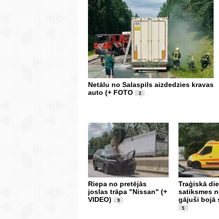
Netālu no Salaspils aizdedzies kravas
auto (+ FOTO
2
Riepa no pretējās
Traģiskā die
joslas trāpa "Nissan" (+
satiksmes 
VIDEO)
gājuši bojā 
9
5