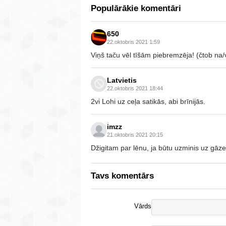
Populārākie komentāri
650
22.oktobris 2021 1:59
Viņš taču vēl tīšām piebremzēja! (čtob na
Latvietis
22.oktobris 2021 18:44
2vi Lohi uz ceļa satikās, abi brīnijās.
imzz
21.oktobris 2021 20:15
Džigitam par lēnu, ja būtu uzminis uz gāze
Tavs komentārs
Vārds