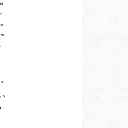
ss
as
ie
eta
s
un
o
bu?
i