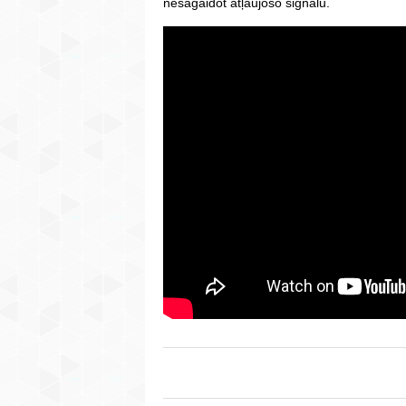
nesagaidot atļaujošo signālu.