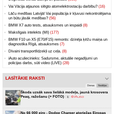
Vai Vācija atjaunos slēgto atomelektrostaciju darbību?
(16)
Lāču medības Latvijā! Vai populācija ir kļuvusi nekontrolējama
un būtu jāsāk medības?
(56)
BMW X7 auto tests, atsauksmes un iespaidi
(8)
Makslīgais intelekts (MI)
(177)
BMW F10 un X5 (E70/F15) remonts: dzinēja ķēžu maiņa un
diagnostika Rīgā, atsauksmes
(7)
Dīvaini transportlīdzekļi uz ceļa.
(8)
iAuto aculiecinieks: Sadursme, aktuālie negadījumi un
policijas darbs, sūti video (LIVE)
(28)
LASĪTĀKIE RAKSTI
Dienas
Nedēļas
Škoda uzsāk sava lielākā modeļa, jaunā krosovera
Peaq, ražošanu (+ FOTO)
1
No 66 000 eiro - Dodge Charger atgriežas Eiropas