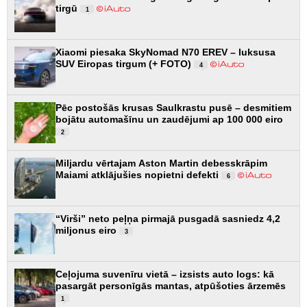
tirgū
1
Xiaomi piesaka SkyNomad N70 EREV – luksusa
SUV Eiropas tirgum (+ FOTO)
4
Pēc postošās krusas Saulkrastu pusē – desmitiem
bojātu automašīnu un zaudējumi ap 100 000 eiro
2
Miljardu vērtajam Aston Martin debesskrāpim
Maiami atklājušies nopietni defekti
6
“Virši” neto peļņa pirmajā pusgadā sasniedz 4,2
miljonus eiro
3
Ceļojuma suvenīru vietā – izsists auto logs: kā
pasargāt personīgās mantas, atpūšoties ārzemēs
1