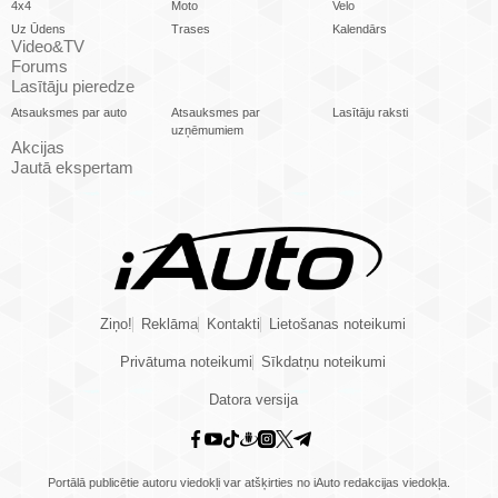
4x4
Moto
Velo
Uz Ūdens
Trases
Kalendārs
Video&TV
Forums
Lasītāju pieredze
Atsauksmes par auto
Atsauksmes par
Lasītāju raksti
uzņēmumiem
Akcijas
Jautā ekspertam
Ziņo!
Reklāma
Kontakti
Lietošanas noteikumi
Privātuma noteikumi
Sīkdatņu noteikumi
Datora versija
Portālā publicētie autoru viedokļi var atšķirties no iAuto redakcijas viedokļa.