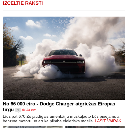
IZCELTIE RAKSTI
No 66 000 eiro - Dodge Charger atgriežas Eiropas
tirgū
1
Līdz pat 670 Zs jaudīgais amerikāņu muskuļauto būs pieejams ar
benzīna motoru un arī kā pilnībā elektrisks mdelis.
LASĪT VAIRĀK