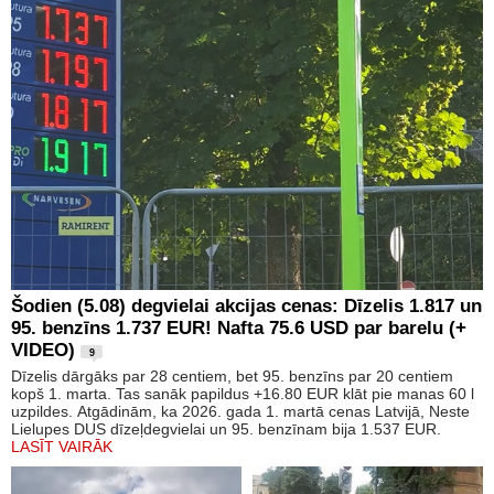
Šodien (5.08) degvielai akcijas cenas: Dīzelis 1.817 un
95. benzīns 1.737 EUR! Nafta 75.6 USD par barelu (+
VIDEO)
9
Dīzelis dārgāks par 28 centiem, bet 95. benzīns par 20 centiem
kopš 1. marta. Tas sanāk papildus +16.80 EUR klāt pie manas 60 l
uzpildes. Atgādinām, ka 2026. gada 1. martā cenas Latvijā, Neste
Lielupes DUS dīzeļdegvielai un 95. benzīnam bija 1.537 EUR.
LASĪT VAIRĀK