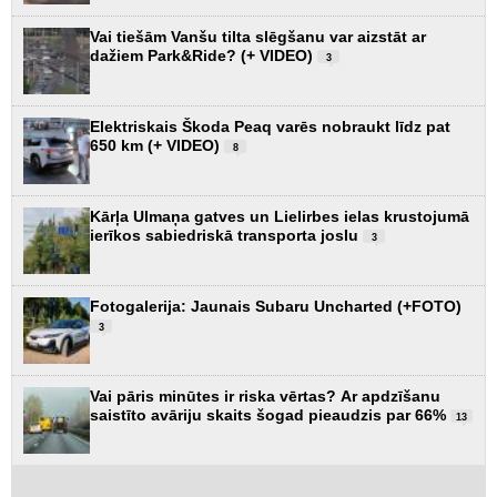
Vai tiešām Vanšu tilta slēgšanu var aizstāt ar
dažiem Park&Ride? (+ VIDEO)
3
Elektriskais Škoda Peaq varēs nobraukt līdz pat
650 km (+ VIDEO)
8
Kārļa Ulmaņa gatves un Lielirbes ielas krustojumā
ierīkos sabiedriskā transporta joslu
3
Fotogalerija: Jaunais Subaru Uncharted (+FOTO)
3
Vai pāris minūtes ir riska vērtas? Ar apdzīšanu
saistīto avāriju skaits šogad pieaudzis par 66%
13