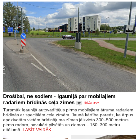
Drošībai, ne sodiem - Igaunijā par mobilajiem
radariem brīdinās ceļa zimes
12
Turpmāk Igaunijā autovadītājus pirms mobilajiem ātruma radariem
brīdinās ar speciālām ceļa zīmēm. Jaunā kārtība paredz, ka ārpus
apdzīvotām vietām brīdinājuma zīmes jāizvieto 300–500 metrus
pirms radara, savukārt pilsētās un ciemos – 150–300 metru
attālumā.
LASĪT VAIRĀK