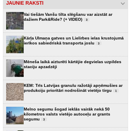
JAUNIE RAKSTI
Vai tiešām Vanšu tilta slēgšanu var aizstāt ar
dažiem Park&Ride? (+ VIDEO)
3
Kārļa Ulmaņa gatves un Lielirbes ielas krustojumā
ierīkos sabiedriskā transporta joslu
3
Mēneša laikā aizturēti kārtējie degvielas uzpildes
staciju apzadzēji
KEM: Trīs Latvijas granulu ražotāji apņēmušies ar
produkciju prioritāri nodrošināt vietējo tirgu
1
Melno segumu šogad ieklās vairāk nekā 50
kilometros valsts vietējo autoceļu ar grants
segumu
3