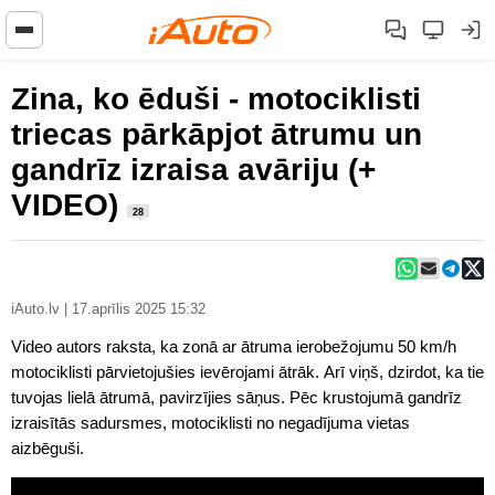
Zina, ko ēduši - motociklisti
triecas pārkāpjot ātrumu un
gandrīz izraisa avāriju (+
VIDEO)
28
iAuto.lv | 17.aprīlis 2025 15:32
Video autors raksta, ka zonā ar ātruma ierobežojumu 50 km/h
motociklisti pārvietojušies ievērojami ātrāk. Arī viņš, dzirdot, ka tie
tuvojas lielā ātrumā, pavirzījies sāņus. Pēc krustojumā gandrīz
izraisītās sadursmes, motociklisti no negadījuma vietas
aizbēguši.