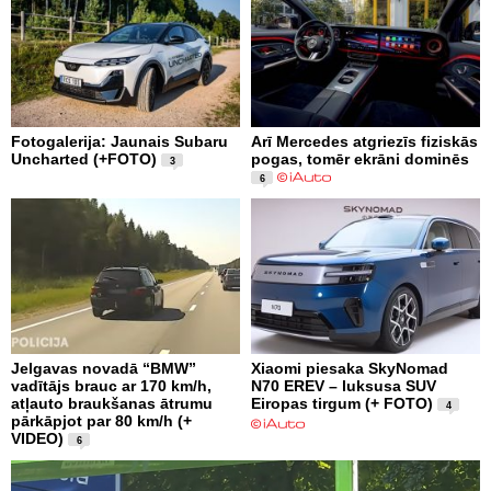
Fotogalerija: Jaunais Subaru
Arī Mercedes atgriezīs fiziskās
Uncharted (+FOTO)
pogas, tomēr ekrāni dominēs
3
6
Jelgavas novadā “BMW”
Xiaomi piesaka SkyNomad
vadītājs brauc ar 170 km/h,
N70 EREV – luksusa SUV
atļauto braukšanas ātrumu
Eiropas tirgum (+ FOTO)
4
pārkāpjot par 80 km/h (+
VIDEO)
6