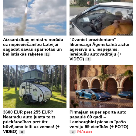
Aizsardzības ministrs norāda
"Zvaniet prezidentam" -
uz nepieciešamību Latvijai
likumsargi Āgenskalnā aiztur
sagādāt savas spārnotās un
agresīvu un, iespējams,
ballistiskās raķetes
iereibušu autovadītāju (+
11
VIDEO)
3
3600 EUR pret 255 EUR?
Pirmajam super sporta auto
Neatradu auto jumta telts
pasaulē 60 gadi –
priekšrocības pret ātri
Lamborghini piesaka īpašo
būvējamo telti uz zemes! (+
versiju 99 vienībās (+ FOTO)
VIDEO)
8
3