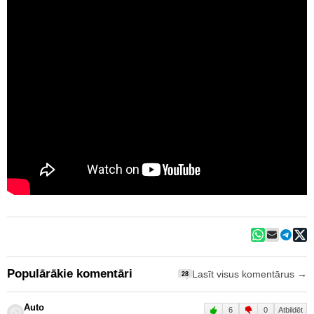
Populārākie komentāri
Lasīt visus komentārus →
28
Auto
6
0
Atbildēt