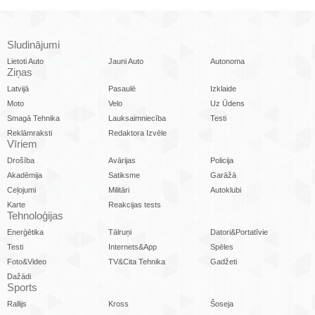
Sludinājumi
Lietoti Auto
Jauni Auto
Autonoma
Ziņas
Latvijā
Pasaulē
Izklaide
Moto
Velo
Uz Ūdens
Smagā Tehnika
Lauksaimniecība
Testi
Reklāmraksti
Redaktora Izvēle
Vīriem
Drošība
Avārijas
Policija
Akadēmija
Satiksme
Garāžā
Ceļojumi
Militāri
Autoklubi
Karte
Reakcijas tests
Tehnoloģijas
Enerģētika
Tālruņi
Datori&Portatīvie
Testi
Internets&App
Spēles
Foto&Video
TV&Cita Tehnika
Gadžeti
Dažādi
Sports
Rallijs
Kross
Šoseja