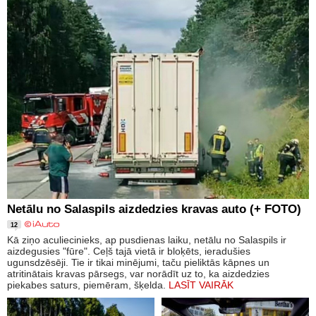
Netālu no Salaspils aizdedzies kravas auto (+ FOTO)
12
Kā ziņo aculiecinieks, ap pusdienas laiku, netālu no Salaspils ir
aizdegusies "fūre". Ceļš tajā vietā ir bloķēts, ieradušies
ugunsdzēsēji. Tie ir tikai minējumi, taču pieliktās kāpnes un
atritinātais kravas pārsegs, var norādīt uz to, ka aizdedzies
piekabes saturs, piemēram, šķelda.
LASĪT VAIRĀK