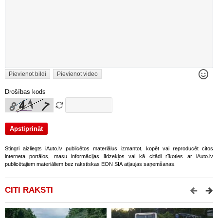
Pievienot bildi
Pievienot video
Drošības kods
Stingri aizliegts iAuto.lv publicētos materiālus izmantot, kopēt vai reproducēt citos
interneta portālos, masu informācijas līdzekļos vai kā citādi rīkoties ar iAuto.lv
publicētajiem materiāliem bez rakstiskas EON SIA atļaujas saņemšanas.
CITI RAKSTI