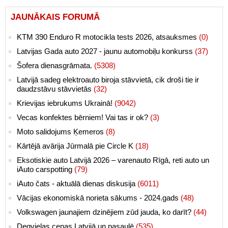
JAUNĀKAIS FORUMĀ
KTM 390 Enduro R motocikla tests 2026, atsauksmes
(0)
Latvijas Gada auto 2027 - jaunu automobiļu konkurss
(37)
Šofera dienasgrāmata.
(5308)
Latvijā sadeg elektroauto biroja stāvvietā, cik droši tie ir
daudzstāvu stāvvietās
(32)
Krievijas iebrukums Ukrainā!
(9042)
Vecas konfektes bērniem! Vai tas ir ok?
(3)
Moto salidojums Ķemeros
(8)
Kārtējā avārija Jūrmalā pie Circle K
(18)
Eksotiskie auto Latvijā 2026 – varenauto Rīgā, reti auto un
iAuto carspotting
(79)
iAuto čats - aktuālā dienas diskusija
(6011)
Vācijas ekonomiskā norieta sākums - 2024.gads
(48)
Volkswagen jaunajiem dzinējiem zūd jauda, ko darīt?
(44)
Degvielas cenas Latvijā un pasaulē
(535)