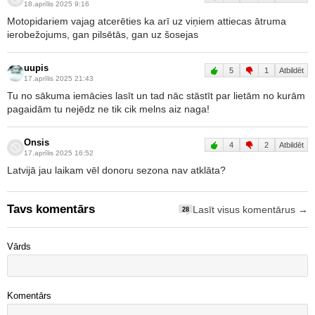
18.aprīlis 2025 9:16
Motopidariem vajag atcerēties ka arī uz viņiem attiecas ātruma
ierobežojums, gan pilsētās, gan uz šosejas
uupis
5
1
Atbildēt
17.aprīlis 2025 21:43
Tu no sākuma iemācies lasīt un tad nāc stāstīt par lietām no kurām
pagaidām tu nejēdz ne tik cik melns aiz naga!
Onsis
4
2
Atbildēt
17.aprīlis 2025 16:52
Latvijā jau laikam vēl donoru sezona nav atklāta?
Tavs komentārs
Lasīt visus komentārus →
28
Vārds
Komentārs