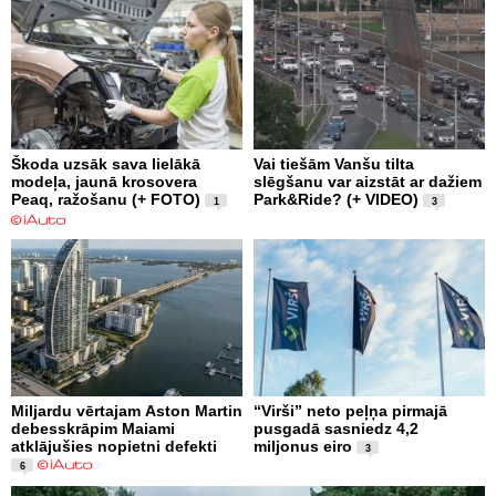
Škoda uzsāk sava lielākā
Vai tiešām Vanšu tilta
modeļa, jaunā krosovera
slēgšanu var aizstāt ar dažiem
Peaq, ražošanu (+ FOTO)
Park&Ride? (+ VIDEO)
1
3
Miljardu vērtajam Aston Martin
“Virši” neto peļņa pirmajā
debesskrāpim Maiami
pusgadā sasniedz 4,2
atklājušies nopietni defekti
miljonus eiro
3
6