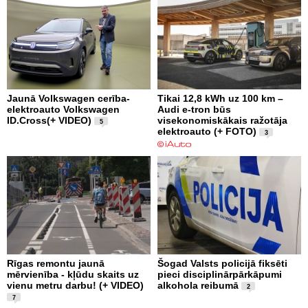
Jaunā Volkswagen cerība-
Tikai 12,8 kWh uz 100 km –
elektroauto Volkswagen
Audi e-tron būs
ID.Cross(+ VIDEO)
visekonomiskākais ražotāja
5
elektroauto (+ FOTO)
3
Rīgas remontu jaunā
Šogad Valsts policijā fiksēti
mērvienība - kļūdu skaits uz
pieci disciplinārpārkāpumi
vienu metru darbu! (+ VIDEO)
alkohola reibumā
2
7