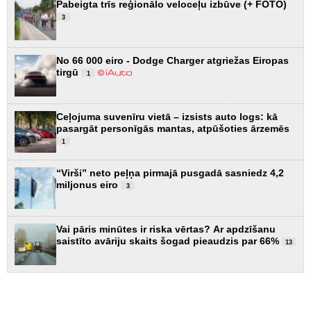
Pabeigta trīs reģionālo veloceļu izbūve (+ FOTO)
3
No 66 000 eiro - Dodge Charger atgriežas Eiropas
tirgū
1
Ceļojuma suvenīru vietā – izsists auto logs: kā
pasargāt personīgās mantas, atpūšoties ārzemēs
1
“Virši” neto peļņa pirmajā pusgadā sasniedz 4,2
miljonus eiro
3
Vai pāris minūtes ir riska vērtas? Ar apdzīšanu
saistīto avāriju skaits šogad pieaudzis par 66%
13