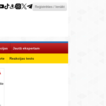
Reģistrēties / Ienākt
cijas
Jautā ekspertam
rte
Reakcijas tests
Ā
tie
-