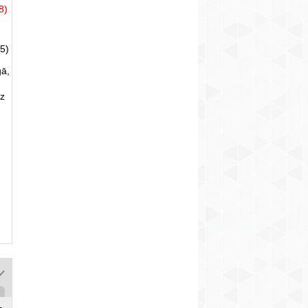
8)
5)
gā,
uz