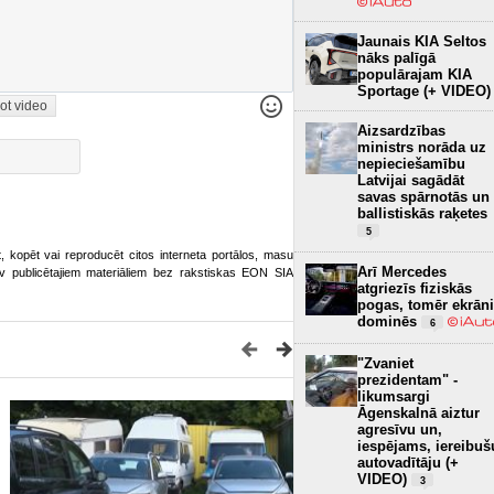
Jaunais KIA Seltos
nāks palīgā
populārajam KIA
Sportage (+ VIDEO)
ot video
Aizsardzības
ministrs norāda uz
nepieciešamību
Latvijai sagādāt
savas spārnotās un
ballistiskās raķetes
5
ot, kopēt vai reproducēt citos interneta portālos, masu
Arī Mercedes
o.lv publicētajiem materiāliem bez rakstiskas EON SIA
atgriezīs fiziskās
pogas, tomēr ekrāni
dominēs
6
"Zvaniet
prezidentam" -
likumsargi
Āgenskalnā aiztur
agresīvu un,
iespējams, iereibuš
autovadītāju (+
VIDEO)
3