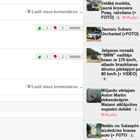
lielākā modeļa,
jaunā krosovera
Lasīt visus komentārus →
3
Peaq, ražošanu (+
FOTO)
1
1
1
Atbildēt
Jaunais Subaru
Uncharted (+FOTO)
Jelgavas novadā
“BMW” vadītājs
1
1
Atbildēt
brauc ar 170 km/h,
atļauto braukšanas
ātrumu pārkāpjot pa
80 km/h (+ VIDEO)
3
Lasīt visus komentārus →
3
Miljardu vērtajam
Aston Martin
debesskrāpim
Maiami atklājušies
nopietni defekti
1
Netālu no Salaspils
aizdedzies kravas
auto (+ FOTO
2