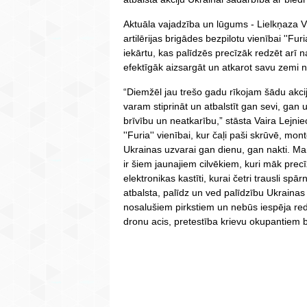
Aktuāla vajadzība un lūgums - Lielkņaza V
artilērijas brigādes bezpilotu vienībai ''Fur
iekārtu, kas palīdzēs precīzāk redzēt arī 
efektīgāk aizsargāt un atkarot savu zemi n
“Diemžēl jau trešo gadu rīkojam šādu akci
varam stiprināt un atbalstīt gan sevi, gan 
brīvību un neatkarību,” stāsta Vaira Lejn
''Furia'' vienībai, kur čaļi paši skrūvē, mon
Ukrainas uzvarai gan dienu, gan nakti. Ma
ir šiem jaunajiem cilvēkiem, kuri māk precīz
elektronikas kastīti, kurai četri trausli spā
atbalsta, palīdz un ved palīdzību Ukrainas
nosalušiem pirkstiem un nebūs iespēja red
dronu acis, pretestība krievu okupantiem 