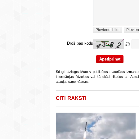
Pievienot bildi
Pievien
Drošības kods
Stingri aizliegts iAuto.lv publicētos materiālus izmant
informācijas līdzekļos vai kā citādi rīkoties ar iAut
atļaujas saņemšanas.
CITI RAKSTI