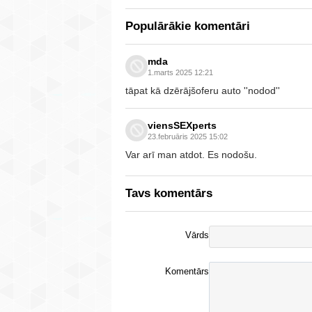
Populārākie komentāri
mda
1.marts 2025 12:21
tāpat kā dzērājšoferu auto ''nodod''
viensSEXperts
23.februāris 2025 15:02
Var arī man atdot. Es nodošu.
Tavs komentārs
Vārds
Komentārs