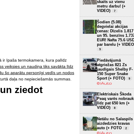
skaits uz vienu
metru darbu! (+
VIDEO)
7
Šodien (5.08)
degvielai akcijas
cenas: Dīzelis 1.817
un 95. benzīns 1.73
EUR! Nafta 75.6 US
par barelu (+ VIDEO
9
ā ir īpaša termokamera, kura palīdz
Piedāvājumā
atgriežas 821 Zs
ss veiksies un naudiņa tiks savākta līdz
jaudīgais Shelby F-
u šo aparātu personīgi vedīs un nodos
150 Super Snake
Sport (+ FOTO)
ceturtā daļa no nepieciešamās summas.
9
 un ziedot
Elektriskais Škoda
Peaq varēs nobrauk
līdz pat 650 km (+
VIDEO)
8
Netālu no Salaspils
aizdedzies kravas
auto (+ FOTO
2