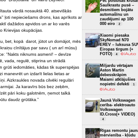
Pēc postošās krusa
Saulkrastu pusē –
desmitiem bojātu
ītauta vārdā nosauktā 40. atsevišķās
automašīnu un
ia'' ļoti nepieciešams drons, kas aprīkots ar
zaudējumi ap 100
naktī dažādos apvidos un ar ko varēs
000 eiro
2
o Krievijas okupācijas.
Xiaomi piesaka
SkyNomad N70
ju, bet, kopā darot, jūtot un domājot, mēs
EREV – luksusa SU
ukraiņu cīnītājus par savu ( un arī mūsu)
Eiropas tirgum (+
FOTO)
iece: “Nakts niknums asmenī! – devīze
4
tē, vada, regulē, stiprina un strādā
Miljardu vērtajam
n grūti iedomāties, kādas tik superspējas
Aston Martin
i manevrēt un izdarīt lielas lietas ar
debesskrāpim
Maiami atklājušies
rniņi. Aizkraukles novada cilvēki regulāri
nopietni defekti
1
 armijai. Ja karavīrs būs bez zeķēm,
zēt pāri koku galotnēm, ņemot talkā
būtu daudz grūtāka.”
Jaunā Volkswagen
cerība- elektroauto
Volkswagen
ID.Cross(+ VIDEO)
4
Rīgas remontu jaun
mērvienība - kļūdu