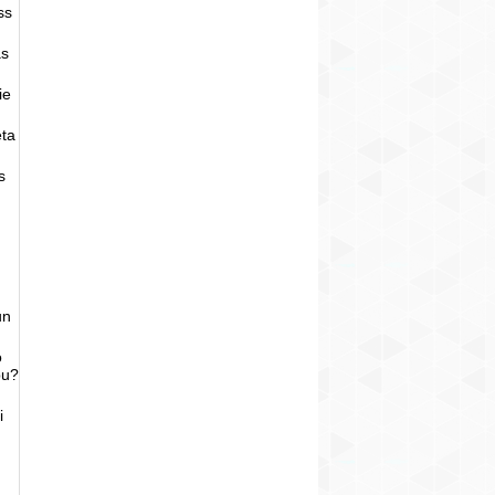
ss
as
ie
eta
s
un
o
bu?
i