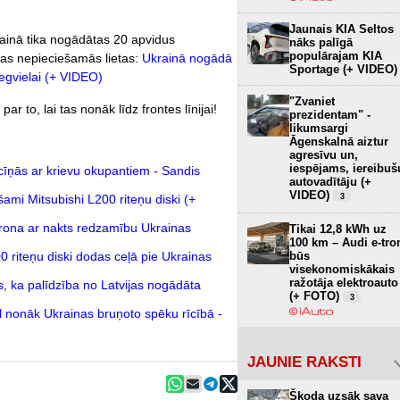
Jaunais KIA Seltos
rainā tika nogādātas 20 apvidus
nāks palīgā
populārajam KIA
tas nepieciešamās lietas:
Ukrainā nogādā
Sportage (+ VIDEO)
egvielai (+ VIDEO)
"Zvaniet
 to, lai tas nonāk līdz frontes līnijai!
prezidentam" -
likumsargi
Āgenskalnā aiztur
agresīvu un,
iespējams, iereibuš
cīņās ar krievu okupantiem - Sandis
autovadītāju (+
VIDEO)
ami Mitsubishi L200 riteņu diski (+
3
drona ar nakts redzamību Ukrainas
Tikai 12,8 kWh uz
100 km – Audi e-tro
00 riteņu diski dodas ceļā pie Ukrainas
būs
visekonomiskākais
ražotāja elektroauto
s, ka palīdzība no Latvijas nogādāta
(+ FOTO)
3
il nonāk Ukrainas bruņoto spēku rīcībā -
JAUNIE RAKSTI
Škoda uzsāk sava