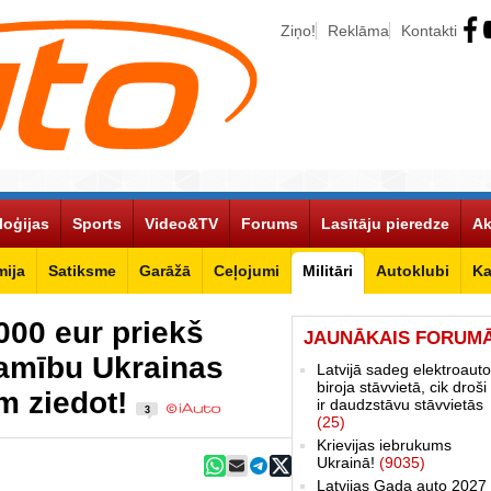
Ziņo!
Reklāma
Kontakti
loģijas
Sports
Video&TV
Forums
Lasītāju pieredze
Ak
ija
Satiksme
Garāžā
Ceļojumi
Militāri
Autoklubi
Ka
000 eur priekš
JAUNĀKAIS FORUM
zamību Ukrainas
Latvijā sadeg elektroauto
biroja stāvvietā, cik droši 
ām ziedot!
ir daudzstāvu stāvvietās
3
(25)
Krievijas iebrukums
Ukrainā!
(9035)
Latvijas Gada auto 2027 