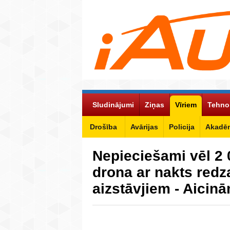
Sludinājumi
Ziņas
Vīriem
Tehno
Drošība
Avārijas
Policija
Akadēm
Nepieciešami vēl 2 
drona ar nakts red
aizstāvjiem - Aicin