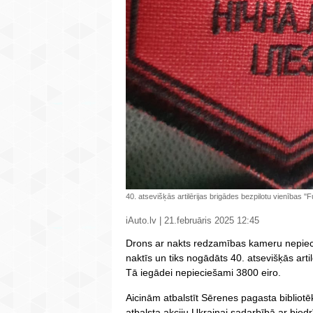
40. atsevišķās artilērijas brigādes bezpilotu vienības ''
iAuto.lv | 21.februāris 2025 12:45
Drons ar nakts redzamības kameru nepiec
naktīs un tiks nogādāts 40. atsevišķās artilē
Tā iegādei nepieciešami 3800 eiro.
Aicinām atbalstīt Sērenes pagasta bibliot
atbalsta akciju Ukrainai sadarbībā ar biedr