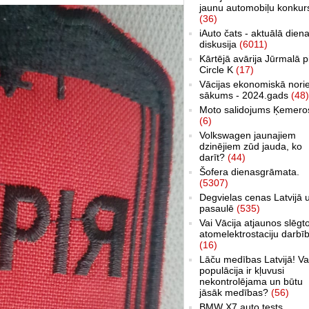
jaunu automobiļu konkur
(36)
iAuto čats - aktuālā dien
diskusija
(6011)
Kārtējā avārija Jūrmalā p
Circle K
(17)
Vācijas ekonomiskā nori
sākums - 2024.gads
(48)
Moto salidojums Ķemero
(6)
Volkswagen jaunajiem
dzinējiem zūd jauda, ko
darīt?
(44)
Šofera dienasgrāmata.
(5307)
Degvielas cenas Latvijā 
pasaulē
(535)
Vai Vācija atjaunos slēgt
atomelektrostaciju darbī
(16)
Lāču medības Latvijā! Va
populācija ir kļuvusi
nekontrolējama un būtu
jāsāk medības?
(56)
BMW X7 auto tests,