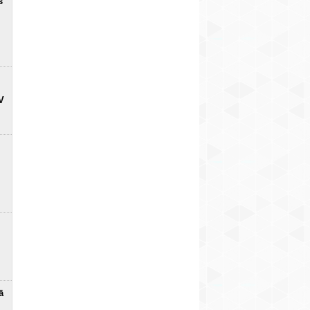
s
V
ā