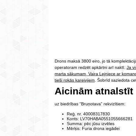
Drons maksā 3800 eiro, jo tā komplektācij
operatoram redzēt apkārtni arī naktī.
Ja vi
marta sākumam, Vaira Lejniece ar komand
tieši rokās kareivjiem
. Šobrīd saziedota 
Aicinām atnalstīt
uz biedrības “Bruņotava” rekvizītiem:
Reģ. nr. 40008317830
Konts: LV70HABA0551055666281
Summa: pēc jūsu izvēles
Mērķis: Furia drona iegādei