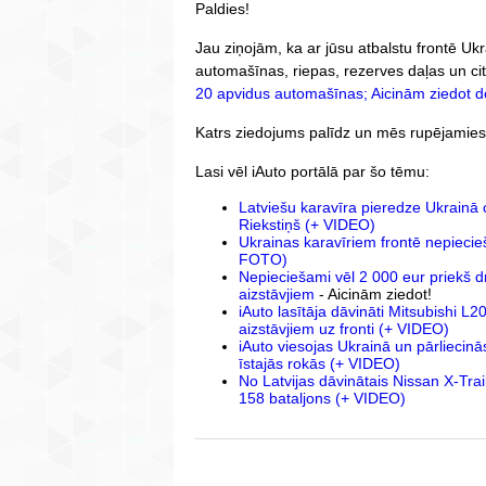
Paldies!
Jau ziņojām, ka ar jūsu atbalstu frontē Uk
automašīnas, riepas, rezerves daļas un ci
20 apvidus automašīnas; Aicinām ziedot d
Katrs ziedojums palīdz un mēs rupējamies par
Lasi vēl iAuto portālā par šo tēmu:
Latviešu karavīra pieredze Ukrainā 
Riekstiņš (+ VIDEO)
Ukrainas karavīriem frontē nepiecieš
FOTO)
Nepieciešami vēl 2 000 eur priekš 
aizstāvjiem
- Aicinām ziedot!
iAuto lasītāja dāvināti Mitsubishi L2
aizstāvjiem uz fronti (+ VIDEO)
iAuto viesojas Ukrainā un pārliecinā
īstajās rokās (+ VIDEO)
No Latvijas dāvinātais Nissan X-Tra
158 bataljons (+ VIDEO)