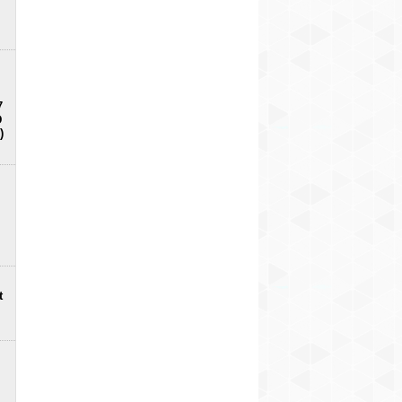
7
D
)
t