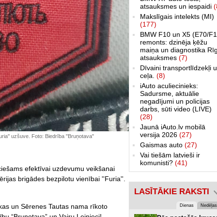
atsauksmes un iespaidi
(
Makslīgais intelekts (MI)
(177)
BMW F10 un X5 (E70/F1
remonts: dzinēja ķēžu
maiņa un diagnostika Rī
atsauksmes
(7)
Dīvaini transportlīdzekļi 
ceļa.
(8)
iAuto aculiecinieks:
Sadursme, aktuālie
negadījumi un policijas
darbs, sūti video (LIVE)
(28)
Jaunā iAuto.lv mobilā
versija 2026
(27)
Furia'' uzšuve. Foto: Biedrība "Bruņotava"
Gaismas auto
(27)
Vai tiešām latvieši ir
komunisti?
(41)
iešams efektīvai uzdevumu veikšanai
rijas brigādes bezpilotu vienībai ''Furia''.
LASĪTĀKIE RAKSTI
ēkas un Sērenes Tautas nama rīkoto
Dienas
Nedēļas
ību “Bruņotava” un Vairu Lejnieci!