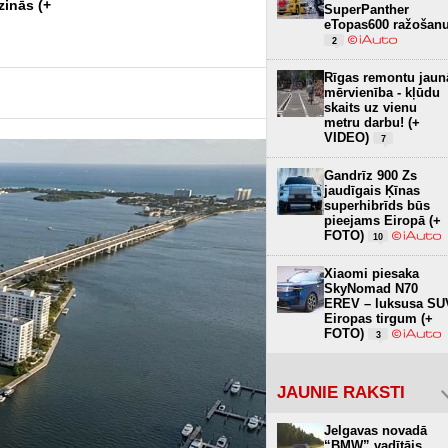
zinās (+
vietu vērā ņemamiem
SuperPanther
uzlabojumiem
eTopas600 ražošan
19
2
Rīgas remontu jaun
mērvienība - kļūdu
skaits uz vienu
metru darbu! (+
VIDEO)
7
Gandrīz 900 Zs
jaudīgais Ķīnas
superhibrīds būs
pieejams Eiropā (+
FOTO)
10
Xiaomi piesaka
SkyNomad N70
EREV – luksusa SU
Eiropas tirgum (+
FOTO)
3
JAUNIE RAKSTI
Jelgavas novadā
“BMW” vadītājs