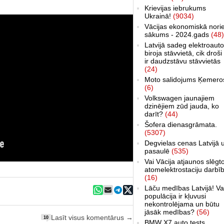
Krievijas iebrukums
Ukrainā!
(9034)
Vācijas ekonomiskā nori
sākums - 2024.gads
(48)
Latvijā sadeg elektroauto
biroja stāvvietā, cik droši 
ir daudzstāvu stāvvietās
(24)
Moto salidojums Ķemero
(6)
Volkswagen jaunajiem
dzinējiem zūd jauda, ko
darīt?
(44)
Šofera dienasgrāmata.
(5307)
Degvielas cenas Latvijā 
pasaulē
(535)
Vai Vācija atjaunos slēgt
atomelektrostaciju darbī
(16)
Lāču medības Latvijā! Va
populācija ir kļuvusi
nekontrolējama un būtu
jāsāk medības?
(56)
Lasīt visus komentārus →
10
BMW X7 auto tests,