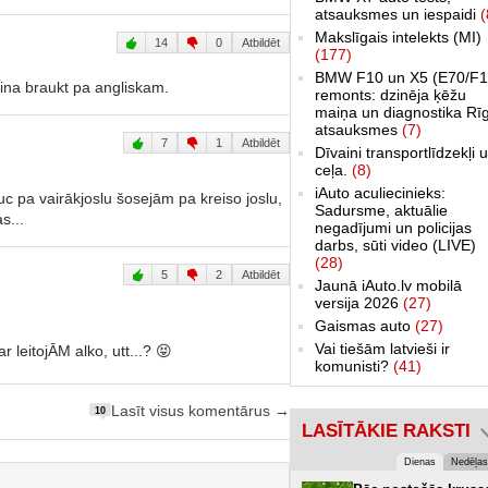
atsauksmes un iespaidi
(
Makslīgais intelekts (MI)
14
0
Atbildēt
(177)
BMW F10 un X5 (E70/F1
pina braukt pa angliskam.
remonts: dzinēja ķēžu
maiņa un diagnostika Rī
atsauksmes
(7)
7
1
Atbildēt
Dīvaini transportlīdzekļi 
ceļa.
(8)
iAuto aculiecinieks:
uc pa vairākjoslu šosejām pa kreiso joslu,
Sadursme, aktuālie
s...
negadījumi un policijas
darbs, sūti video (LIVE)
(28)
5
2
Atbildēt
Jaunā iAuto.lv mobilā
versija 2026
(27)
Gaismas auto
(27)
Vai tiešām latvieši ir
leitojĀM alko, utt...? 😝
komunisti?
(41)
Lasīt visus komentārus →
10
LASĪTĀKIE RAKSTI
Dienas
Nedēļas