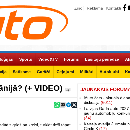
Ziņo!
Reklāma
Kontakti
loģijas
Sports
Video&TV
Forums
Lasītāju pieredze
Ak
ija
Satiksme
Garāžā
Ceļojumi
Militāri
Autoklubi
Ka
ānijā? (+ VIDEO)
JAUNĀKAIS FORUM
10
iAuto čats - aktuālā dien
diskusija
(6011)
Latvijas Gada auto 2027 
jaunu automobiļu konkur
(34)
Kārtējā avārija Jūrmalā p
tājs griež pa kreisi, turklāt tieši tāpat
Circle K
(17)