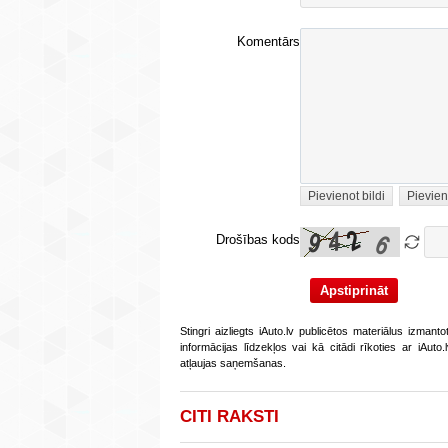
Komentārs
Pievienot bildi
Pievien
Drošības kods
Stingri aizliegts iAuto.lv publicētos materiālus izmant
informācijas līdzekļos vai kā citādi rīkoties ar iAut
atļaujas saņemšanas.
CITI RAKSTI