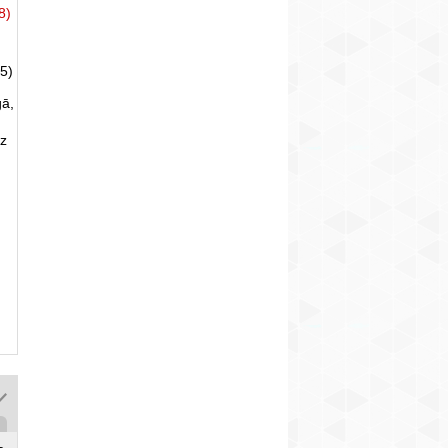
8)
5)
gā,
uz