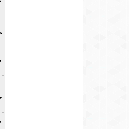
s
no
o
t
o
uz
n