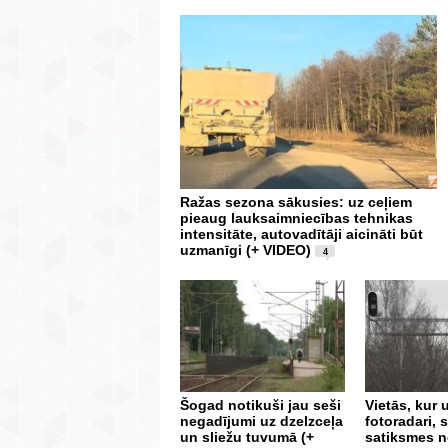
Ražas sezona sākusies: uz ceļiem
pieaug lauksaimniecības tehnikas
intensitāte, autovadītāji aicināti būt
uzmanīgi (+ VIDEO)
4
Šogad notikuši jau seši
Vietās, kur 
negadījumi uz dzelzceļa
fotoradari,
un sliežu tuvumā (+
satiksmes 