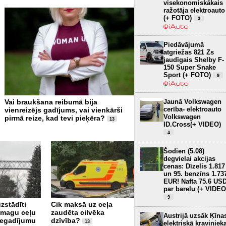
visekonomiskākais
ražotāja elektroauto
(+ FOTO)
3
Piedāvājumā
atgriežas 821 Zs
jaudīgais Shelby F-
150 Super Snake
Sport (+ FOTO)
9
Jaunā Volkswagen
Vai braukšana reibumā bija
VIDEO EKSPERIMENTS: Ap
cerība- elektroauto
vienreizējs gadījums, vai vienkārši
kravas auto ar mikroautob
Volkswagen
pirmā reize, kad tevi pieķēra?
“dūša papēžos”; teju visi 
13
ID.Cross(+ VIDEO)
apdzīšanas manevru veic p
4
bīstami (+ VIDEO)
26
Šodien (5.08)
degvielai akcijas
cenas: Dīzelis 1.817
un 95. benzīns 1.73
EUR! Nafta 75.6 US
par barelu (+ VIDEO
9
uzstādīti
Cik maksā uz ceļa
 smagu ceļu
zaudēta cilvēka
Ceļu satiksmes
Austrijā uzsāk Ķīna
negadījumu
dzīvība?
drošības jomā saskata
13
elektriskā kraviniek