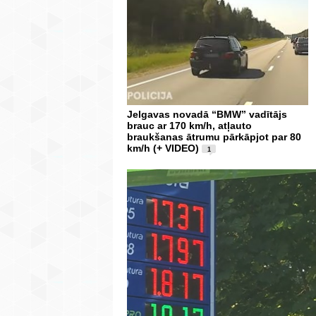
Jelgavas novadā “BMW” vadītājs
brauc ar 170 km/h, atļauto
braukšanas ātrumu pārkāpjot par 80
km/h (+ VIDEO)
1