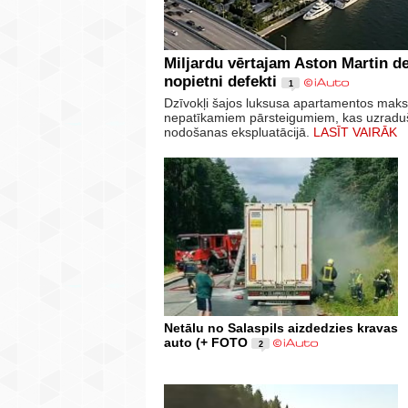
Miljardu vērtajam Aston Martin d
nopietni defekti
1
Dzīvokļi šajos luksusa apartamentos maksā
nepatīkamiem pārsteigumiem, kas uzraduši
nodošanas ekspluatācijā.
LASĪT VAIRĀK
Netālu no Salaspils aizdedzies kravas
auto (+ FOTO
2