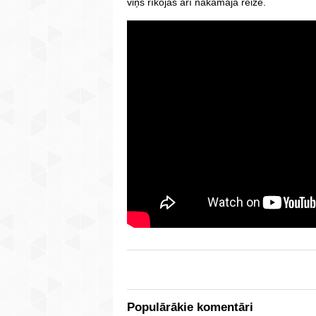
viņš rīkojas arī nākamajā reizē.
Populārākie komentāri