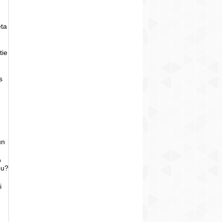
eta
tie
s
un
o
bu?
i