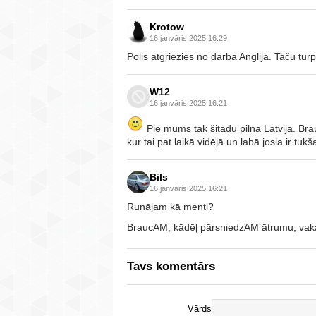
Krotow
16.janvāris 2025 16:29
Polis atgriezies no darba Anglijā. Taču tur
W12
16.janvāris 2025 16:21
Pie mums tak šitādu pilna Latvija. Bra
kur tai pat laikā vidējā un labā josla ir tukša
Bils
16.janvāris 2025 16:21
Runājam kā menti?
BraucAM, kādēļ pārsniedzAM ātrumu, vakar 
Tavs komentārs
Vārds