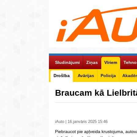
Sludinājumi
Ziņas
Vīriem
Tehno
Drošība
Avārijas
Policija
Akadēm
Braucam kā Lielbrit
iAuto | 16.janvāris 2025 15:46
Piebraucot pie apļveida krustojuma, autovadī