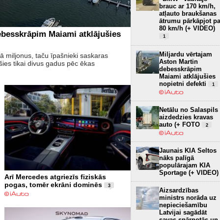
brauc ar 170 km/h,
atļauto braukšanas
ātrumu pārkāpjot pa
80 km/h (+ VIDEO)
ebesskrāpim Maiami atklājušies
1
Miljardu vērtajam
 miljonus, taču īpašnieki saskaras
Aston Martin
es tikai divus gadus pēc ēkas
debesskrāpim
Maiami atklājušies
nopietni defekti
1
Netālu no Salaspils
aizdedzies kravas
auto (+ FOTO
2
Jaunais KIA Seltos
nāks palīgā
populārajam KIA
Sportage (+ VIDEO)
Arī Mercedes atgriezīs fiziskās
pogas, tomēr ekrāni dominēs
3
Aizsardzības
ministrs norāda uz
nepieciešamību
Latvijai sagādāt
savas spārnotās un