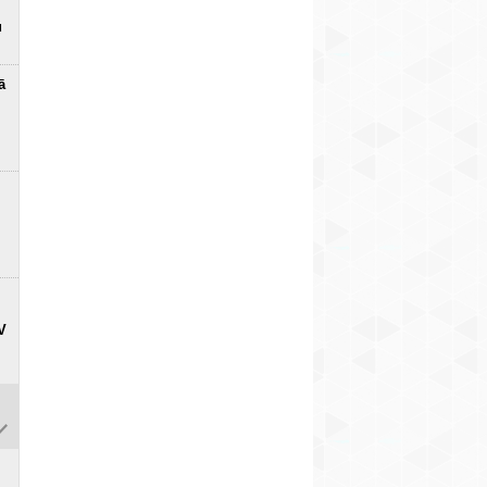
minimāla, braucam
nav novākta
gājēji, bet aut
prātīgi
triecienslāpējošā
vadītāji? (+ V
u
8
barjera? (+ VIDEO)
8
ā
V