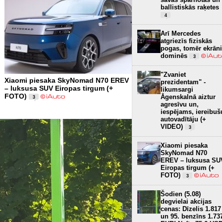
ballistiskās raķetes
4
Arī Mercedes
atgriezīs fiziskās
pogas, tomēr ekrāni
dominēs
3
"Zvaniet
Xiaomi piesaka SkyNomad N70 EREV
prezidentam" -
– luksusa SUV Eiropas tirgum (+
likumsargi
FOTO)
Āgenskalnā aiztur
3
agresīvu un,
iespējams, iereibuš
autovadītāju (+
VIDEO)
3
Xiaomi piesaka
SkyNomad N70
EREV – luksusa SU
Eiropas tirgum (+
FOTO)
3
Šodien (5.08)
degvielai akcijas
cenas: Dīzelis 1.817
un 95. benzīns 1.73