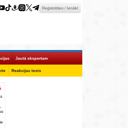
Reģistrēties / Ienākt
cijas
Jautā ekspertam
rte
Reakcijas tests
Ā
as
-
ss
ie