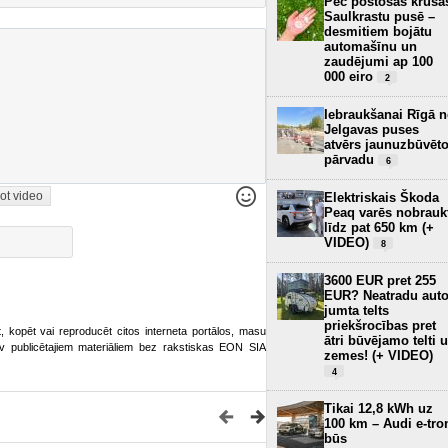
Pēc postošās krusa
Saulkrastu pusē –
desmitiem bojātu
automašīnu un
zaudējumi ap 100
000 eiro
2
Iebraukšanai Rīgā 
Jelgavas puses
atvērs jaunuzbūvēt
pārvadu
6
ot video
Elektriskais Škoda
Peaq varēs nobrauk
līdz pat 650 km (+
VIDEO)
8
3600 EUR pret 255
EUR? Neatradu aut
jumta telts
priekšrocības pret
ot, kopēt vai reproducēt citos interneta portālos, masu
ātri būvējamo telti 
o.lv publicētajiem materiāliem bez rakstiskas EON SIA
zemes! (+ VIDEO)
4
Tikai 12,8 kWh uz
100 km – Audi e-tro
būs