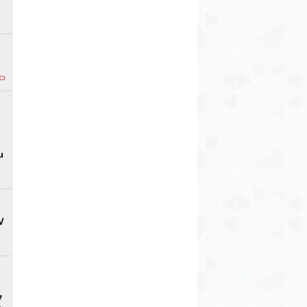
u
V
7