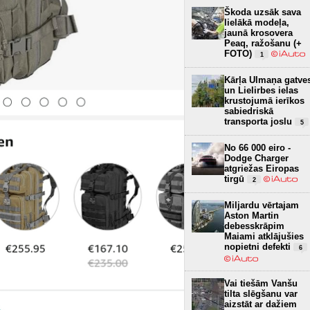
Škoda uzsāk sava
lielākā modeļa,
jaunā krosovera
Peaq, ražošanu (+
FOTO)
1
Kārļa Ulmaņa gatve
un Lielirbes ielas
krustojumā ierīkos
sabiedriskā
transporta joslu
5
No 66 000 eiro -
Dodge Charger
atgriežas Eiropas
tirgū
2
Miljardu vērtajam
Aston Martin
debesskrāpim
Maiami atklājušies
nopietni defekti
6
Vai tiešām Vanšu
tilta slēgšanu var
aizstāt ar dažiem