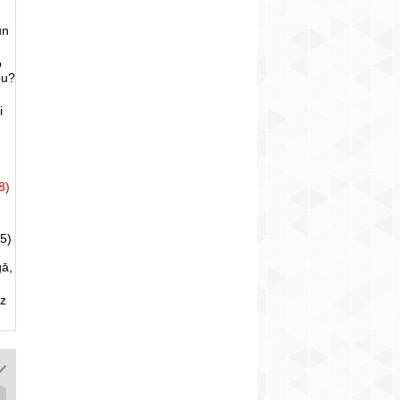
un
o
bu?
i
8)
5)
gā,
uz