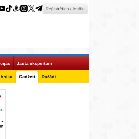
Reģistrēties / Ienākt
cijas
Jautā ekspertam
ehnika
Gadžeti
Dažādi
Ā
-
ss
 -
un