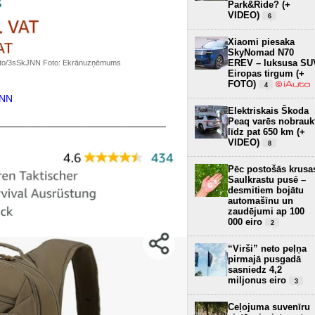
Park&Ride? (+
VIDEO)
6
Xiaomi piesaka
SkyNomad N70
EREV – luksusa SU
zn.to/3sSkJNN Foto: Ekrānuzņēmums
Eiropas tirgum (+
FOTO)
4
JNN
Elektriskais Škoda
Peaq varēs nobrauk
______________________________
līdz pat 650 km (+
VIDEO)
8
Pēc postošās krusa
Saulkrastu pusē –
desmitiem bojātu
automašīnu un
zaudējumi ap 100
000 eiro
2
“Virši” neto peļņa
pirmajā pusgadā
sasniedz 4,2
miljonus eiro
3
Ceļojuma suvenīru