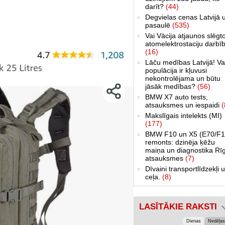
darīt?
(44)
Degvielas cenas Latvijā 
pasaulē
(535)
Vai Vācija atjaunos slēgt
atomelektrostaciju darbī
(16)
Lāču medības Latvijā! Va
populācija ir kļuvusi
nekontrolējama un būtu
jāsāk medības?
(56)
BMW X7 auto tests,
atsauksmes un iespaidi
(
Makslīgais intelekts (MI)
(177)
BMW F10 un X5 (E70/F1
remonts: dzinēja ķēžu
maiņa un diagnostika Rī
atsauksmes
(7)
Dīvaini transportlīdzekļi 
ceļa.
(8)
LASĪTĀKIE RAKSTI
Dienas
Nedēļas