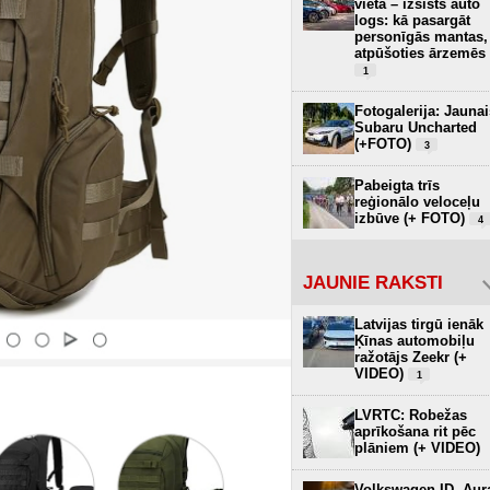
vietā – izsists auto
logs: kā pasargāt
personīgās mantas,
atpūšoties ārzemēs
1
Fotogalerija: Jaunai
Subaru Uncharted
(+FOTO)
3
Pabeigta trīs
reģionālo veloceļu
izbūve (+ FOTO)
4
JAUNIE RAKSTI
Latvijas tirgū ienāk
Ķīnas automobiļu
ražotājs Zeekr (+
VIDEO)
1
LVRTC: Robežas
aprīkošana rit pēc
plāniem (+ VIDEO)
Volkswagen ID. Aur