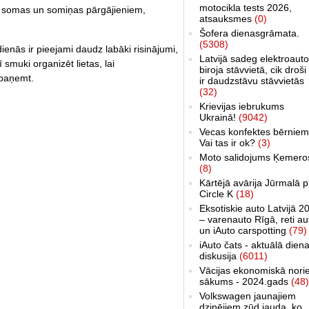
motocikla tests 2026,
- somas un somiņas pārgājieniem,
atsauksmes
(0)
Šofera dienasgrāmata.
(5308)
ienās ir pieejami daudz labāki risinājumi,
Latvijā sadeg elektroauto
ī smuki organizēt lietas, lai
biroja stāvvietā, cik droši 
 paņemt.
ir daudzstāvu stāvvietās
(32)
Krievijas iebrukums
Ukrainā!
(9042)
Vecas konfektes bērniem
Vai tas ir ok?
(3)
Moto salidojums Ķemero
(8)
Kārtējā avārija Jūrmalā p
Circle K
(18)
Eksotiskie auto Latvijā 2
– varenauto Rīgā, reti au
un iAuto carspotting
(79)
iAuto čats - aktuālā dien
diskusija
(6011)
Vācijas ekonomiskā nori
sākums - 2024.gads
(48)
Volkswagen jaunajiem
dzinējiem zūd jauda, ko