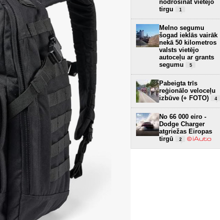
nodrošināt vietējo
tirgu
1
Melno segumu
šogad ieklās vairāk
nekā 50 kilometros
valsts vietējo
autoceļu ar grants
segumu
5
Pabeigta trīs
reģionālo veloceļu
izbūve (+ FOTO)
4
No 66 000 eiro -
Dodge Charger
atgriežas Eiropas
tirgū
2