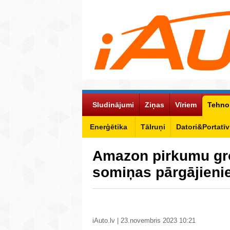
Sludinājumi
Ziņas
Vīriem
Tehno
Enerģētika
Tālruņi
Datori&Portatīv
Amazon pirkumu gr
somiņas pārgājieni
iAuto.lv | 23.novembris 2023 10:21