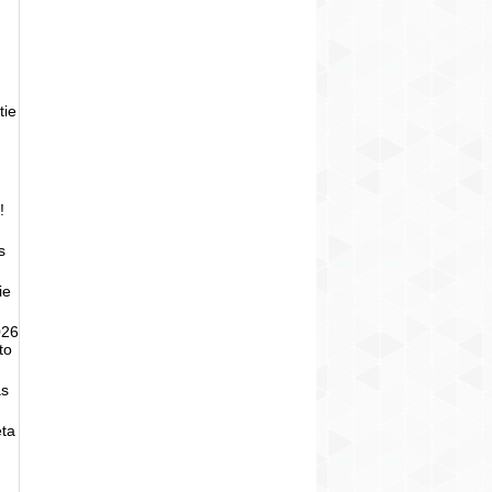
tie
!
s
ie
026
to
as
eta