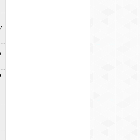
V
t
s