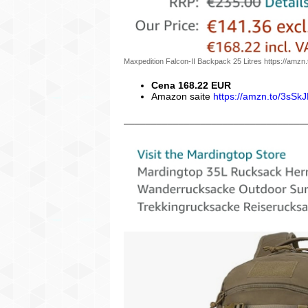
Maxpedition Falcon-II Backpack 25 Litres https://am
Cena 168.22 EUR
Amazon saite
https://amzn.to/3sSk
_________________________________