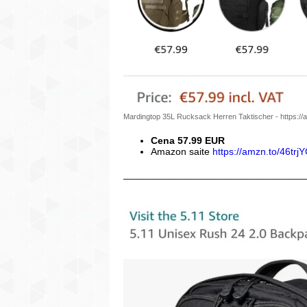
Mardingtop 35L Rucksack Herren Taktischer - https:/
Cena 57.99 EUR
Amazon saite
https://amzn.to/46trj
_________________________________