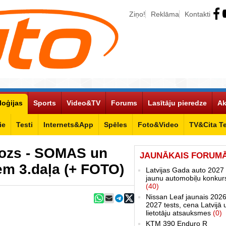
Ziņo!
Reklāma
Kontakti
loģijas
Sports
Video&TV
Forums
Lasītāju pieredze
Ak
ie
Testi
Internets&App
Spēles
Foto&Video
TV&Cita T
ozs - SOMAS un
JAUNĀKAIS FORUM
em 3.daļa (+ FOTO)
Latvijas Gada auto 2027 
jaunu automobiļu konkur
(40)
Nissan Leaf jaunais 2026
2027 tests, cena Latvijā 
lietotāju atsauksmes
(0)
KTM 390 Enduro R