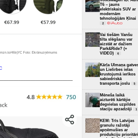
T6 – jauns
elektriskais SUV ar
modernām
tehnoloģijām Ķīnai
2
Vai tiešām Vanšu
tilta slēgšanu var
aizstāt ar dažiem
Park&Ride? (+
/amzn.to/46trjYC Foto: Ekrānuzņēmums
VIDEO)
6
Kārļa Ulmaņa gatve
YC
un Lielirbes ielas
krustojumā ierīkos
______________________________
sabiedriskā
transporta joslu
5
Mēneša laikā
aizturēti kārtējie
degvielas uzpildes
staciju apzadzēji
1
KEM: Trīs Latvijas
granulu ražotāji
apņēmušies ar
produkciju prioritār