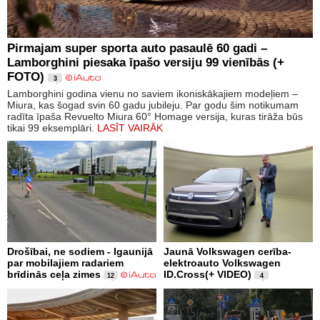
Pirmajam super sporta auto pasaulē 60 gadi –
Lamborghini piesaka īpašo versiju 99 vienībās (+
FOTO)
3
Lamborghini godina vienu no saviem ikoniskākajiem modeļiem –
Miura, kas šogad svin 60 gadu jubileju. Par godu šim notikumam
radīta īpaša Revuelto Miura 60° Homage versija, kuras tirāža būs
tikai 99 eksemplāri.
LASĪT VAIRĀK
Drošībai, ne sodiem - Igaunijā
Jaunā Volkswagen cerība-
par mobilajiem radariem
elektroauto Volkswagen
brīdinās ceļa zimes
ID.Cross(+ VIDEO)
12
4