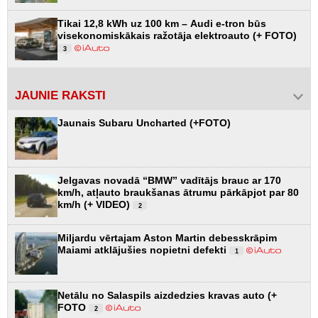
Tikai 12,8 kWh uz 100 km – Audi e-tron būs
visekonomiskākais ražotāja elektroauto (+ FOTO)
3
JAUNIE RAKSTI
Jaunais Subaru Uncharted (+FOTO)
Jelgavas novadā “BMW” vadītājs brauc ar 170
km/h, atļauto braukšanas ātrumu pārkāpjot par 80
km/h (+ VIDEO)
2
Miljardu vērtajam Aston Martin debesskrāpim
Maiami atklājušies nopietni defekti
1
Netālu no Salaspils aizdedzies kravas auto (+
FOTO
2