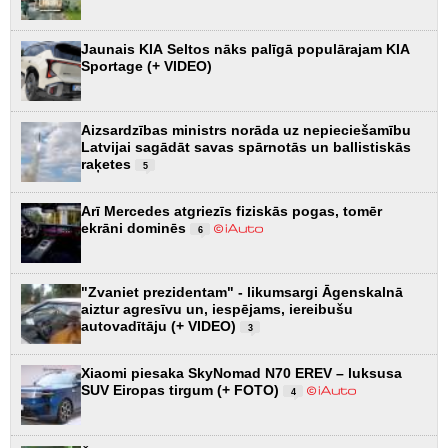
Jaunais KIA Seltos nāks palīgā populārajam KIA
Sportage (+ VIDEO)
Aizsardzības ministrs norāda uz nepieciešamību
Latvijai sagādāt savas spārnotās un ballistiskās
raķetes
5
Arī Mercedes atgriezīs fiziskās pogas, tomēr
ekrāni dominēs
6
"Zvaniet prezidentam" - likumsargi Āgenskalnā
aiztur agresīvu un, iespējams, iereibušu
autovadītāju (+ VIDEO)
3
Xiaomi piesaka SkyNomad N70 EREV – luksusa
SUV Eiropas tirgum (+ FOTO)
4