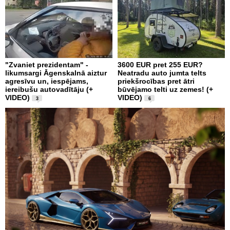
"Zvaniet prezidentam" -
3600 EUR pret 255 EUR?
likumsargi Āgenskalnā aiztur
Neatradu auto jumta telts
agresīvu un, iespējams,
priekšrocības pret ātri
iereibušu autovadītāju (+
būvējamo telti uz zemes! (+
VIDEO)
VIDEO)
3
6