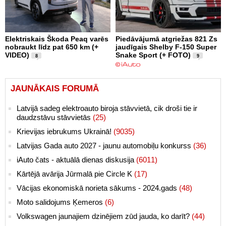
Elektriskais Škoda Peaq varēs
Piedāvājumā atgriežas 821 Zs
nobraukt līdz pat 650 km (+
jaudīgais Shelby F-150 Super
VIDEO)
Snake Sport (+ FOTO)
8
9
JAUNĀKAIS FORUMĀ
Latvijā sadeg elektroauto biroja stāvvietā, cik droši tie ir
daudzstāvu stāvvietās
(25)
Krievijas iebrukums Ukrainā!
(9035)
Latvijas Gada auto 2027 - jaunu automobiļu konkurss
(36)
iAuto čats - aktuālā dienas diskusija
(6011)
Kārtējā avārija Jūrmalā pie Circle K
(17)
Vācijas ekonomiskā norieta sākums - 2024.gads
(48)
Moto salidojums Ķemeros
(6)
Volkswagen jaunajiem dzinējiem zūd jauda, ko darīt?
(44)