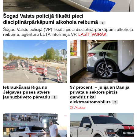
Šogad Valsts policijā fiksēti pieci
disciplinārpārkāpumi alkohola reibumā
1
Šogad Valsts policijā (VP) fiksēti pieci disciplinārpārkāpumi alkohola
reibumā, aģentūru LETA informēja VP.
LASĪT VAIRĀK
Iebraukšanai Rīgā no
97 procenti – jūlijā arī Dānijā
Jelgavas puses atvērs
privātais sektors pircis
jaunuzbūvēto pārvadu
gandrīz tikai
6
elektroautomobiļus
2