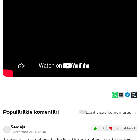
Populārākie komentāri
Lasīt visus komentārus →
6
Sergejs
3
0
Atbildēt
9.decembris 2024 13:36
Tā viņš ir. Un ja pat būs tā, ka līdz 16 kāds nebūs tajos tīklos bijis,