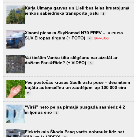
Kārļa Ulmaņa gatves un Lielirbes ielas krustojumā
ierīkos sabiedriskā transporta joslu
3
Xiaomi piesaka SkyNomad N70 EREV – luksusa
SUV Eiropas tirgum (+ FOTO)
4
Vai tiešām Vanšu tilta slēgšanu var aizstāt ar
dažiem Park&Ride? (+ VIDEO)
5
Pēc postošās krusas Saulkrastu pusē – desmitiem
bojātu automašīnu un zaudējumi ap 100 000 eiro
2
“Virši” neto peļņa pirmajā pusgadā sasniedz 4,2
miljonus eiro
3
Elektriskais Škoda Peaq varēs nobraukt līdz pat