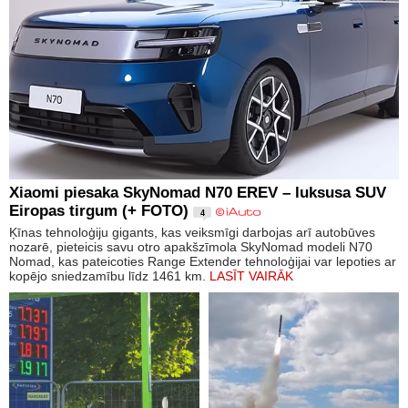
Xiaomi piesaka SkyNomad N70 EREV – luksusa SUV
Eiropas tirgum (+ FOTO)
4
Ķīnas tehnoloģiju gigants, kas veiksmīgi darbojas arī autobūves
nozarē, pieteicis savu otro apakšzīmola SkyNomad modeli N70
Nomad, kas pateicoties Range Extender tehnoloģijai var lepoties ar
kopējo sniedzamību līdz 1461 km.
LASĪT VAIRĀK