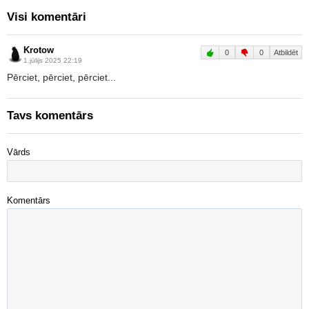
Visi komentāri
Krotow
0
0
Atbildēt
1.jūlijs 2025 22:19
Pērciet, pērciet, pērciet...
Tavs komentārs
Vārds
Komentārs