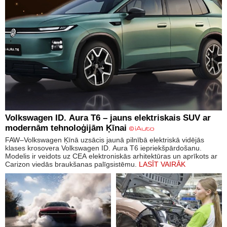
Volkswagen ID. Aura T6 – jauns elektriskais SUV ar
modernām tehnoloģijām Ķīnai
FAW–Volkswagen Ķīnā uzsācis jaunā pilnībā elektriskā vidējās
klases krosovera Volkswagen ID. Aura T6 iepriekšpārdošanu.
Modelis ir veidots uz CEA elektroniskās arhitektūras un aprīkots ar
Carizon viedās braukšanas palīgsistēmu.
LASĪT VAIRĀK