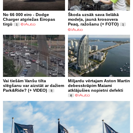
No 66 000 eiro - Dodge
Škoda uzsāk sava lielākā
Charger atgriežas Eiropas
modeļa, jaunā krosovera
tirgū
Peaq, ražošanu (+ FOTO)
1
1
Vai tiešām Vanšu tilta
Miljardu vērtajam Aston Martin
slēgšanu var aizstāt ar dažiem
debesskrāpim Maiami
Park&Ride? (+ VIDEO)
atklājušies nopietni defekti
5
6