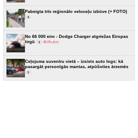
Pabeigta trīs reģionālo veloceļu izbūve (+ FOTO)
3
No 66 000 eiro - Dodge Charger atgriežas Eiropas
tirgū
1
Ceļojuma suvenīru vietā – izsists auto logs: kā
pasargāt personīgās mantas, atpūšoties ārzemēs
1