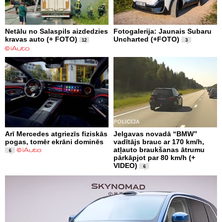
Netālu no Salaspils aizdedzies
Fotogalerija: Jaunais Subaru
kravas auto (+ FOTO)
Uncharted (+FOTO)
12
3
Arī Mercedes atgriezīs fiziskās
Jelgavas novadā “BMW”
pogas, tomēr ekrāni dominēs
vadītājs brauc ar 170 km/h,
atļauto braukšanas ātrumu
6
pārkāpjot par 80 km/h (+
VIDEO)
6