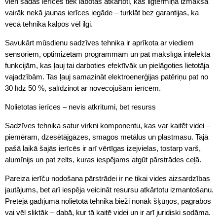
vien šādas ierīces tiek labotas atkārtoti, kas ilgtermiņā izmaksā
vairāk nekā jaunas ierīces iegāde – turklāt bez garantijas, ka
vecā tehnika kalpos vēl ilgi.
Savukārt mūsdienu sadzīves tehnika ir aprīkota ar viediem
sensoriem, optimizētām programmām un pat mākslīgā intelekta
funkcijām, kas ļauj tai darboties efektīvāk un pielāgoties lietotāja
vajadzībām. Tas ļauj samazināt elektroenerģijas patēriņu pat no
30 līdz 50 %, salīdzinot ar novecojušām ierīcēm.
Nolietotas ierīces – nevis atkritumi, bet resurss
Sadzīves tehnika satur virkni komponentu, kas var kaitēt videi –
piemēram, dzesētājgāzes, smagos metālus un plastmasu. Tajā
pašā laikā šajās ierīcēs ir arī vērtīgas izejvielas, tostarp varš,
alumīnijs un pat zelts, kuras iespējams atgūt pārstrādes ceļā.
Pareiza ierīču nodošana pārstrādei ir ne tikai vides aizsardzības
jautājums, bet arī iespēja veicināt resursu atkārtotu izmantošanu.
Pretējā gadījumā nolietotā tehnika bieži nonāk šķūņos, pagrabos
vai vēl sliktāk – dabā, kur tā kaitē videi un ir arī juridiski sodāma.