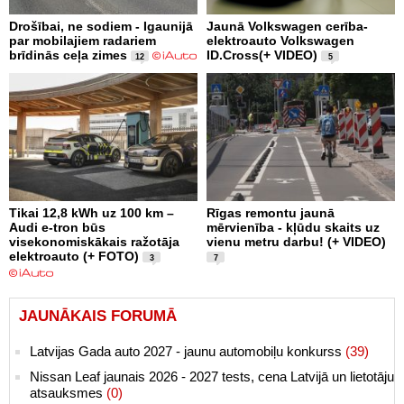
Drošībai, ne sodiem - Igaunijā
Jaunā Volkswagen cerība-
par mobilajiem radariem
elektroauto Volkswagen
brīdinās ceļa zimes
ID.Cross(+ VIDEO)
12
5
Tikai 12,8 kWh uz 100 km –
Rīgas remontu jaunā
Audi e-tron būs
mērvienība - kļūdu skaits uz
visekonomiskākais ražotāja
vienu metru darbu! (+ VIDEO)
elektroauto (+ FOTO)
3
7
JAUNĀKAIS FORUMĀ
Latvijas Gada auto 2027 - jaunu automobiļu konkurss
(39)
Nissan Leaf jaunais 2026 - 2027 tests, cena Latvijā un lietotāju
atsauksmes
(0)