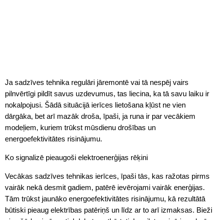
Ja sadzīves tehnika regulāri jāremontē vai tā nespēj vairs
pilnvērtīgi pildīt savus uzdevumus, tas liecina, ka tā savu laiku ir
nokalpojusi. Šādā situācijā ierīces lietošana kļūst ne vien
dārgāka, bet arī mazāk droša, īpaši, ja runa ir par vecākiem
modeļiem, kuriem trūkst mūsdienu drošības un
energoefektivitātes risinājumu.
Ko signalizē pieaugoši elektroenerģijas rēķini
Vecākas sadzīves tehnikas ierīces, īpaši tās, kas ražotas pirms
vairāk nekā desmit gadiem, patērē ievērojami vairāk enerģijas.
Tām trūkst jaunāko energoefektivitātes risinājumu, kā rezultātā
būtiski pieaug elektrības patēriņš un līdz ar to arī izmaksas. Bieži