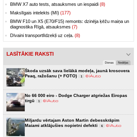
BMW X7 auto tests, atsauksmes un iespaidi
(8)
Makslīgais intelekts (MI)
(177)
BMW F10 un X5 (E70/F15) remonts: dzinēja ķēžu maiņa un
diagnostika Rīgā, atsauksmes
(7)
Dīvaini transportlīdzekļi uz ceļa.
(8)
LASĪTĀKIE RAKSTI
Dienas
Nedēļas
Škoda uzsāk sava lielākā modeļa, jaunā krosovera
Peaq, ražošanu (+ FOTO)
1
No 66 000 eiro - Dodge Charger atgriežas Eiropas
tirgū
1
Miljardu vērtajam Aston Martin debesskrāpim
Maiami atklājušies nopietni defekti
6