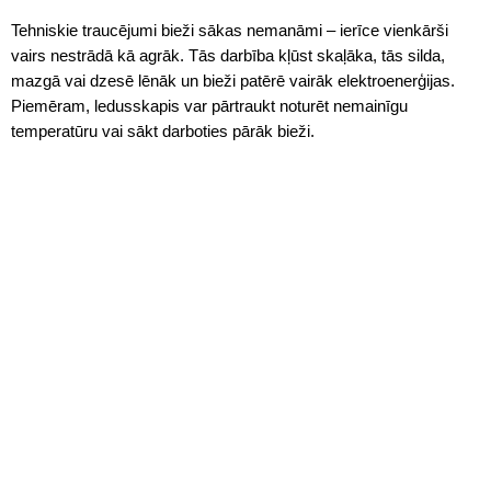
Tehniskie traucējumi bieži sākas nemanāmi – ierīce vienkārši
vairs nestrādā kā agrāk. Tās darbība kļūst skaļāka, tās silda,
mazgā vai dzesē lēnāk un bieži patērē vairāk elektroenerģijas.
Piemēram, ledusskapis var pārtraukt noturēt nemainīgu
temperatūru vai sākt darboties pārāk bieži.