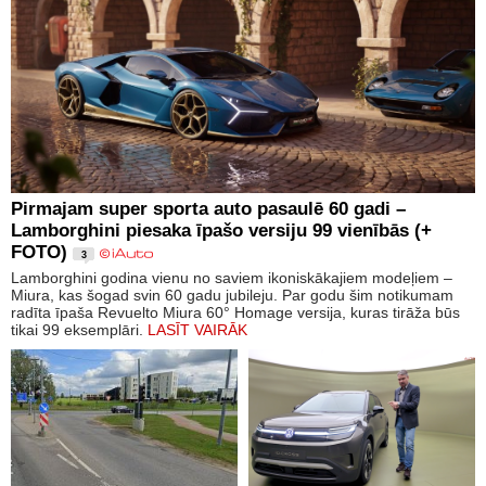
Pirmajam super sporta auto pasaulē 60 gadi –
Lamborghini piesaka īpašo versiju 99 vienībās (+
FOTO)
3
Lamborghini godina vienu no saviem ikoniskākajiem modeļiem –
Miura, kas šogad svin 60 gadu jubileju. Par godu šim notikumam
radīta īpaša Revuelto Miura 60° Homage versija, kuras tirāža būs
tikai 99 eksemplāri.
LASĪT VAIRĀK