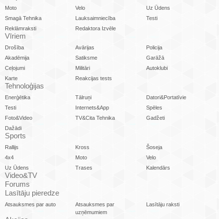
Moto
Velo
Uz Ūdens
Smagā Tehnika
Lauksaimniecība
Testi
Reklāmraksti
Redaktora Izvēle
Vīriem
Drošība
Avārijas
Policija
Akadēmija
Satiksme
Garāžā
Ceļojumi
Militāri
Autoklubi
Karte
Reakcijas tests
Tehnoloģijas
Enerģētika
Tālruņi
Datori&Portatīvie
Testi
Internets&App
Spēles
Foto&Video
TV&Cita Tehnika
Gadžeti
Dažādi
Sports
Rallijs
Kross
Šoseja
4x4
Moto
Velo
Uz Ūdens
Trases
Kalendārs
Video&TV
Forums
Lasītāju pieredze
Atsauksmes par auto
Atsauksmes par
Lasītāju raksti
uzņēmumiem