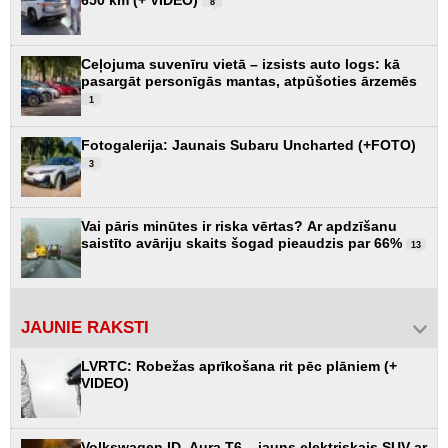
650 km (+ VIDEO)
8
Ceļojuma suvenīru vietā – izsists auto logs: kā
pasargāt personīgās mantas, atpūšoties ārzemēs
1
Fotogalerija: Jaunais Subaru Uncharted (+FOTO)
3
Vai pāris minūtes ir riska vērtas? Ar apdzīšanu
saistīto avāriju skaits šogad pieaudzis par 66%
13
JAUNIE RAKSTI
LVRTC: Robežas aprīkošana rit pēc plāniem (+
VIDEO)
Volkswagen ID. Aura T6 – jauns elektriskais SUV ar