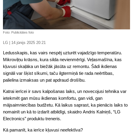
Foto: Publicitātes foto
LG | 14.jūnijs 2025 20:21
Ledusskapis, kas vairs nespēj uzturēt vajadzīgo temperatūru.
Mikroviļņu krāsns, kura silda nevienmērīgi. Veļasmašīna, kas
kļuvusi skaļāka un biežāk jāsūta uz remontu. Šādi ikdienas
signāli var šķist sīkumi, taču ilgtermiņā tie rada neērtības,
palielina izmaksas un pat apdraud drošību.
Katrai ierīcei ir savs kalpošanas laiks, un novecojusi tehnika var
ietekmēt gan mūsu ikdienas komfortu, gan vidi, gan
mājsaimniecības budžetu. Kā laikus saprast, ka pienācis laiks to
nomainīt un kā to izdarīt atbildīgi, skaidro Andris Kalniņš, “LG
Electronics” produktu treneris.
Kā pamanīt, ka ierīce kļuvusi neefektīva?