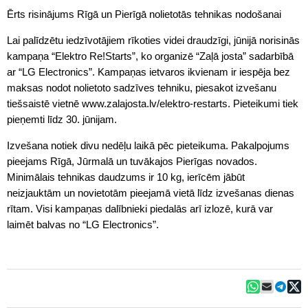
Ērts risinājums Rīgā un Pierīgā nolietotās tehnikas nodošanai
Lai palīdzētu iedzīvotājiem rīkoties videi draudzīgi, jūnijā norisinās
kampaņa “Elektro Re!Starts”, ko organizē “Zaļā josta” sadarbībā
ar “LG Electronics”. Kampaņas ietvaros ikvienam ir iespēja bez
maksas nodot nolietoto sadzīves tehniku, piesakot izvešanu
tiešsaistē vietnē www.zalajosta.lv/elektro-restarts. Pieteikumi tiek
pieņemti līdz 30. jūnijam.
Izvešana notiek divu nedēļu laikā pēc pieteikuma. Pakalpojums
pieejams Rīgā, Jūrmalā un tuvākajos Pierīgas novados.
Minimālais tehnikas daudzums ir 10 kg, ierīcēm jābūt
neizjauktām un novietotām pieejamā vietā līdz izvešanas dienas
rītam. Visi kampaņas dalībnieki piedalās arī izlozē, kurā var
laimēt balvas no “LG Electronics”.