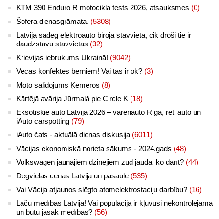
KTM 390 Enduro R motocikla tests 2026, atsauksmes
(0)
Šofera dienasgrāmata.
(5308)
Latvijā sadeg elektroauto biroja stāvvietā, cik droši tie ir
daudzstāvu stāvvietās
(32)
Krievijas iebrukums Ukrainā!
(9042)
Vecas konfektes bērniem! Vai tas ir ok?
(3)
Moto salidojums Ķemeros
(8)
Kārtējā avārija Jūrmalā pie Circle K
(18)
Eksotiskie auto Latvijā 2026 – varenauto Rīgā, reti auto un
iAuto carspotting
(79)
iAuto čats - aktuālā dienas diskusija
(6011)
Vācijas ekonomiskā norieta sākums - 2024.gads
(48)
Volkswagen jaunajiem dzinējiem zūd jauda, ko darīt?
(44)
Degvielas cenas Latvijā un pasaulē
(535)
Vai Vācija atjaunos slēgto atomelektrostaciju darbību?
(16)
Lāču medības Latvijā! Vai populācija ir kļuvusi nekontrolējama
un būtu jāsāk medības?
(56)