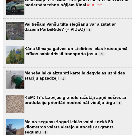
modernām tehnoloģijām Ķīnai
Vai tiešām Vanšu tilta slēgšanu var aizstāt ar
dažiem Park&Ride? (+ VIDEO)
5
Kārļa Ulmaņa gatves un Lielirbes ielas krustojumā
ierīkos sabiedriskā transporta joslu
3
Mēneša laikā aizturēti kārtējie degvielas uzpildes
staciju apzadzēji
1
KEM: Trīs Latvijas granulu ražotāji apņēmušies ar
produkciju prioritāri nodrošināt vietējo tirgu
1
Melno segumu šogad ieklās vairāk nekā 50
kilometros valsts vietējo autoceļu ar grants
segumu
3