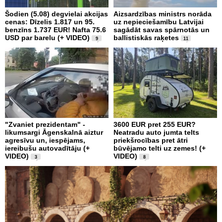
Šodien (5.08) degvielai akcijas
Aizsardzības ministrs norāda
cenas: Dīzelis 1.817 un 95.
uz nepieciešamību Latvijai
benzīns 1.737 EUR! Nafta 75.6
sagādāt savas spārnotās un
USD par barelu (+ VIDEO)
ballistiskās raķetes
9
11
"Zvaniet prezidentam" -
3600 EUR pret 255 EUR?
likumsargi Āgenskalnā aiztur
Neatradu auto jumta telts
agresīvu un, iespējams,
priekšrocības pret ātri
iereibušu autovadītāju (+
būvējamo telti uz zemes! (+
VIDEO)
VIDEO)
3
8