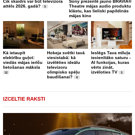
Cik skaidrs var būt televizora
Sony prezentē jauno BRAVIA®
M
attēls 2026. gadā?
Theatre mājas audio produktu
f
5
klāstu, kas lieliski papildinās
p
mājas kino
k
Kā ietaupīt
Hokeja svētki tavā
Ieslēgs Tava mīluļa
S
elektrību guļot:
viesistabā: kā
iecienītāko saturu -
i
viedās mājas ierīču
izvēlēties ideālu
AI funkcijas, kuras
i
lietošanas māksla
televizoru
vērts zināt,
n
olimpisko spēļu
izvēloties TV
12
3
baudīšanai?
8
IZCELTIE RAKSTI