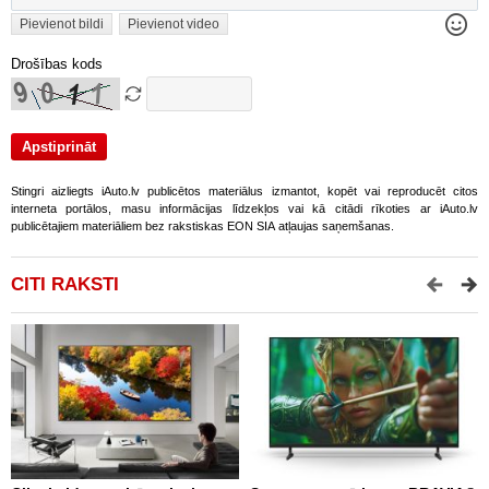
Pievienot bildi
Pievienot video
Drošības kods
Stingri aizliegts iAuto.lv publicētos materiālus izmantot, kopēt vai reproducēt citos
interneta portālos, masu informācijas līdzekļos vai kā citādi rīkoties ar iAuto.lv
publicētajiem materiāliem bez rakstiskas EON SIA atļaujas saņemšanas.
CITI RAKSTI