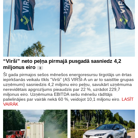
“Virši” neto peļņa pirmajā pusgadā sasniedz 4,2
miljonus eiro
3
Šī gada pirmajos sešos mēnešos energoresursu tirgotājs un ērtas
iepirkšanās veikalu tīkls “Virši” (AS VIRŠI-A un ar to saistītie grupas
uzņēmumi) sasniedzis 4,2 miljonu eiro peļņu, savukārt uzņēmuma
nerevidētais apgrozījums pieaudzis par 22 %, uzrādot 229,7
miljonus eiro. Uzņēmuma EBITDA sešu mēnešu rādītājs
palielinājies par vairāk nekā 60 %, veidojot 10,1 miljonu eiro.
LASĪT
VAIRĀK