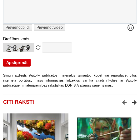
Pievienot bildi
Pievienot video
Drošības kods
Stingri aizliegts iAuto.lv publicētos materiālus izmantot, kopēt vai reproducēt citos
interneta portālos, masu informācijas līdzekļos vai kā citādi rīkoties ar iAuto.lv
publicētajiem materiāliem bez rakstiskas EON SIA atļaujas saņemšanas.
CITI RAKSTI