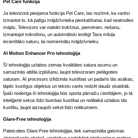
Pet Care funkcija
Ja televizorā pieejama funkcija Pet Care, tas nozīmē, ka varēsi
izmantot to, kā palīgu mājdzīvnieka pieskatīšanai, kad neatrodies
mājās. Televizors var noteikt trokšņus, piemēram, riešanu,
izmantojot mikrofonu, un automātiski ieslēgt Tava mīluļa
iecienītāko saturu, lai nomierinātu mājdzīvnieku.
AI Motion Enhancer Pro tehnoloģija
Šī tehnoloģija uzlabos zemas kvalitātes satura asumu un
samazinās attēla izplūšanu, ļaujot televizoram pielāgoties
saturam. AI procesors izlīdzinās kustības un padarīs tās asākas,
tāpēc kustīgus objektus un tekstu varēs redzēt daudz skaidrāk.
Īpaši noderīga šī tehnoloģija būs sporta pārraižu cienītājiem, jo tā
inteliģenti sekos līdzi bumbas kustībai un reāllaikā uzlabos tās
kustību, ļaujot aizraujoši sekot līdzi notikumiem.
Glare-Free tehnoloģija
Pateicoties Glare-Free tehnoloģijai, tiek samazināta gaismas
atstarošanās ekrānā, vienlaikus saglabājot izteiksmīgus melnos