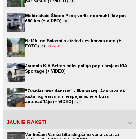
par barelu (+ VIDEO)
9
Elektriskais Škoda Peaq varēs nobraukt līdz pat
650 km (+ VIDEO)
8
Netālu no Salaspils aizdedzies kravas auto (+
FOTO)
12
Jaunais KIA Seltos nāks palīgā populārajam KIA
Sportage (+ VIDEO)
"Zvaniet prezidentam" - likumsargi Āgenskalnā
aiztur agresīvu un, iespējams, iereibušu
autovadītāju (+ VIDEO)
3
JAUNIE RAKSTI
Vai tiešām Vanšu tilta slēgšanu var aizstāt ar