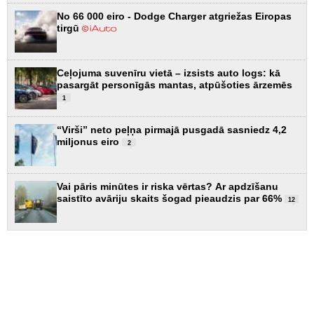
No 66 000 eiro - Dodge Charger atgriežas Eiropas
tirgū
Ceļojuma suvenīru vietā – izsists auto logs: kā
pasargāt personīgās mantas, atpūšoties ārzemēs
1
“Virši” neto peļņa pirmajā pusgadā sasniedz 4,2
miljonus eiro
2
Vai pāris minūtes ir riska vērtas? Ar apdzīšanu
saistīto avāriju skaits šogad pieaudzis par 66%
12