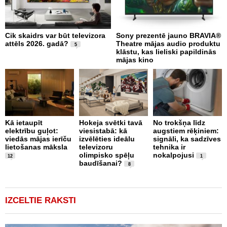
Cik skaidrs var būt televizora
Sony prezentē jauno BRAVIA®
M
attēls 2026. gadā?
Theatre mājas audio produktu
f
5
klāstu, kas lieliski papildinās
p
mājas kino
k
Kā ietaupīt
Hokeja svētki tavā
No trokšņa līdz
S
elektrību guļot:
viesistabā: kā
augstiem rēķiniem:
i
viedās mājas ierīču
izvēlēties ideālu
signāli, ka sadzīves
i
lietošanas māksla
televizoru
tehnika ir
n
olimpisko spēļu
nokalpojusi
12
1
baudīšanai?
8
IZCELTIE RAKSTI