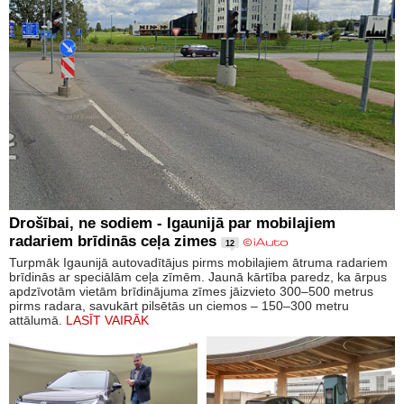
Drošībai, ne sodiem - Igaunijā par mobilajiem
radariem brīdinās ceļa zimes
12
Turpmāk Igaunijā autovadītājus pirms mobilajiem ātruma radariem
brīdinās ar speciālām ceļa zīmēm. Jaunā kārtība paredz, ka ārpus
apdzīvotām vietām brīdinājuma zīmes jāizvieto 300–500 metrus
pirms radara, savukārt pilsētās un ciemos – 150–300 metru
attālumā.
LASĪT VAIRĀK