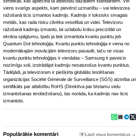
sertifikāti, kas apliecina tā atbilstību dažādiem standartiem. Vēl
viens svarīgs aspekts, kam pievērst uzmanību – vai televizora
ražošanā ticis izmantos kadmijs. Kadmijs ir toksisks smagais
metāls, kas rada risku cilvēka veselībai un videi. Televizoru
ražošanā kadmiju izmanto, lai uzlabotu krāsu precizitāti un
ekrāna spilgtumu, īpaši ja tiek izmantota kvantu punktu jeb
Quantum Dot tehnoloģija. Kvantu punktu tehnoloģija ir viena no
modernākajām inovācijām televizoru pasaulē, taču ne visas
kvantu punktu tehnoloģijas ir vienādas – Samsung ir paveicis
nozīmīgu soli, izstrādājot kadmiju nesaturošus kvantu punktus.
Tādējādi, ja televizoram ir piešķirta globālās testēšanas
organizācijas Société Générale de Surveillance (SGS) atzinība un
sertifikāts par atbilstību RoHS (Direktīva par bīstamu vielu
izmantošanas ierobežošanu), tas norāda, ka kadmijs nav ticis
izmantots.
Populārākie komentāri
Lasīt visus komentārus →
3