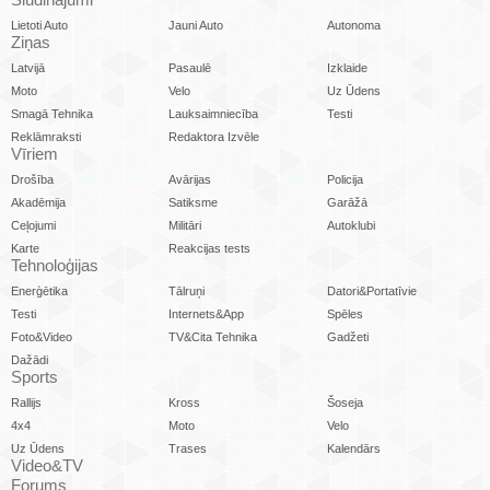
Lietoti Auto
Jauni Auto
Autonoma
Ziņas
Latvijā
Pasaulē
Izklaide
Moto
Velo
Uz Ūdens
Smagā Tehnika
Lauksaimniecība
Testi
Reklāmraksti
Redaktora Izvēle
Vīriem
Drošība
Avārijas
Policija
Akadēmija
Satiksme
Garāžā
Ceļojumi
Militāri
Autoklubi
Karte
Reakcijas tests
Tehnoloģijas
Enerģētika
Tālruņi
Datori&Portatīvie
Testi
Internets&App
Spēles
Foto&Video
TV&Cita Tehnika
Gadžeti
Dažādi
Sports
Rallijs
Kross
Šoseja
4x4
Moto
Velo
Uz Ūdens
Trases
Kalendārs
Video&TV
Forums