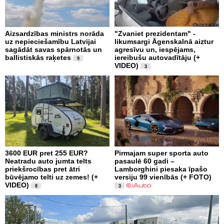
Aizsardzības ministrs norāda
"Zvaniet prezidentam" -
uz nepieciešamību Latvijai
likumsargi Āgenskalnā aiztur
sagādāt savas spārnotās un
agresīvu un, iespējams,
ballistiskās raķetes
iereibušu autovadītāju (+
9
VIDEO)
3
3600 EUR pret 255 EUR?
Pirmajam super sporta auto
Neatradu auto jumta telts
pasaulē 60 gadi –
priekšrocības pret ātri
Lamborghini piesaka īpašo
būvējamo telti uz zemes! (+
versiju 99 vienībās (+ FOTO)
VIDEO)
8
3