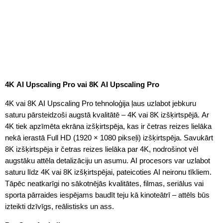
4K AI Upscaling Pro vai 8K AI Upscaling Pro
4K vai 8K AI Upscaling Pro tehnoloģija ļaus uzlabot jebkuru
saturu pārsteidzoši augstā kvalitātē – 4K vai 8K izšķirtspējā. Ar
4K tiek apzīmēta ekrāna izšķirtspēja, kas ir četras reizes lielāka
nekā ierastā Full HD (1920 × 1080 pikseļi) izšķirtspēja. Savukārt
8K izšķirtspēja ir četras reizes lielāka par 4K, nodrošinot vēl
augstāku attēla detalizāciju un asumu. AI procesors var uzlabot
saturu līdz 4K vai 8K izšķirtspējai, pateicoties AI neironu tīkliem.
Tāpēc neatkarīgi no sākotnējās kvalitātes, filmas, seriālus vai
sporta pārraides iespējams baudīt teju kā kinoteātrī – attēls būs
izteikti dzīvīgs, reālistisks un ass.