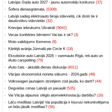
Latvijas Gada auto 2027 - jaunu automobiļu konkurss
(37)
Šofera dienasgrāmata.
(5308)
Latvijā sadeg elektroauto biroja stāvvietā, cik droši tie ir
daudzstāvu stāvvietās
(32)
Krievijas iebrukums Ukrainā!
(9042)
Vecas konfektes bērniem! Vai tas ir ok?
(3)
Moto salidojums Ķemeros
(8)
Kārtējā avārija Jūrmalā pie Circle K
(18)
Eksotiskie auto Latvijā 2026 – varenauto Rīgā, reti auto un
iAuto carspotting
(79)
iAuto čats - aktuālā dienas diskusija
(6011)
Vācijas ekonomiskā norieta sākums - 2024.gads
(48)
Volkswagen jaunajiem dzinējiem zūd jauda, ko darīt?
(44)
Degvielas cenas Latvijā un pasaulē
(535)
Vai Vācija atjaunos slēgto atomelektrostaciju darbību?
(16)
Lāču medības Latvijā! Vai populācija ir kļuvusi nekontrolējama
un būtu jāsāk medības?
(56)