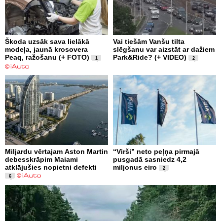
Škoda uzsāk sava lielākā
Vai tiešām Vanšu tilta
modeļa, jaunā krosovera
slēgšanu var aizstāt ar dažiem
Peaq, ražošanu (+ FOTO)
Park&Ride? (+ VIDEO)
1
2
Miljardu vērtajam Aston Martin
“Virši” neto peļņa pirmajā
debesskrāpim Maiami
pusgadā sasniedz 4,2
atklājušies nopietni defekti
miljonus eiro
2
6