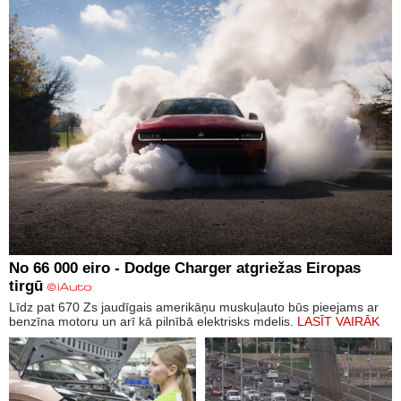
No 66 000 eiro - Dodge Charger atgriežas Eiropas
tirgū
Līdz pat 670 Zs jaudīgais amerikāņu muskuļauto būs pieejams ar
benzīna motoru un arī kā pilnībā elektrisks mdelis.
LASĪT VAIRĀK