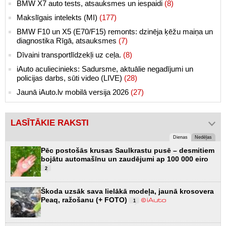
BMW X7 auto tests, atsauksmes un iespaidi
(8)
Makslīgais intelekts (MI)
(177)
BMW F10 un X5 (E70/F15) remonts: dzinēja ķēžu maiņa un
diagnostika Rīgā, atsauksmes
(7)
Dīvaini transportlīdzekļi uz ceļa.
(8)
iAuto aculiecinieks: Sadursme, aktuālie negadījumi un
policijas darbs, sūti video (LIVE)
(28)
Jaunā iAuto.lv mobilā versija 2026
(27)
LASĪTĀKIE RAKSTI
Dienas
Nedēļas
Pēc postošās krusas Saulkrastu pusē – desmitiem
bojātu automašīnu un zaudējumi ap 100 000 eiro
2
Škoda uzsāk sava lielākā modeļa, jaunā krosovera
Peaq, ražošanu (+ FOTO)
1