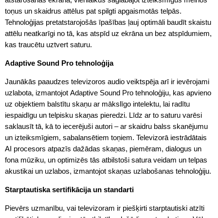
toņus un skaidrus attēlus pat spilgti apgaismotās telpās.
Tehnoloģijas pretatstarojošās īpašības ļauj optimāli baudīt skaistu
attēlu neatkarīgi no tā, kas atspīd uz ekrāna un bez atspīdumiem,
kas traucētu uztvert saturu.
Adaptive Sound Pro tehnoloģija
Jaunākās paaudzes televizoros audio veiktspēja arī ir ievērojami
uzlabota, izmantojot Adaptive Sound Pro tehnoloģiju, kas apvieno
uz objektiem balstītu skaņu ar mākslīgo intelektu, lai radītu
iespaidīgu un telpisku skaņas pieredzi. Līdz ar to saturu varēsi
saklausīt tā, kā to iecerējuši autori – ar skaidru balss skanējumu
un izteiksmīgiem, sabalansētiem toņiem. Televizorā iestrādātais
AI procesors atpazīs dažādas skaņas, piemēram, dialogus un
fona mūziku, un optimizēs tās atbilstoši satura veidam un telpas
akustikai un uzlabos, izmantojot skaņas uzlabošanas tehnoloģiju.
Starptautiska sertifikācija un standarti
Pievērs uzmanību, vai televizoram ir piešķirti starptautiski atzīti