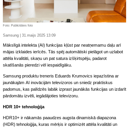
Foto: Publicitātes foto
Samsung | 31.maijs 2025 13:09
Mākslīgā intelekta (AI) funkcijas kļūst par neatņemamu daļu arī
mājas izklaides ierīcēs. Tās spēj automātiski pielāgot un uzlabot
attēla kvalitāti, skaņu un pat satura izšķirtspēju, padarot
skatīšanās pieredzi vēl iespaidīgāku.
Samsung produktu treneris Eduards Krumovics iepazīstina ar
jaunākajām AI inovācijām televizoros un sniedz praktiskus
padomus, kas palīdzēs labāk izprast jaunākās funkcijas un izdarīt
pārdomātu izvēli, iegādājoties televizoru.
HDR 10+ tehnoloģija
HDR10+ ir nākamās paaudzes augsta dinamiskā diapazona
(HDR) tehnoloģija, kuras mērķis ir optimizēt attēla kvalitāti un