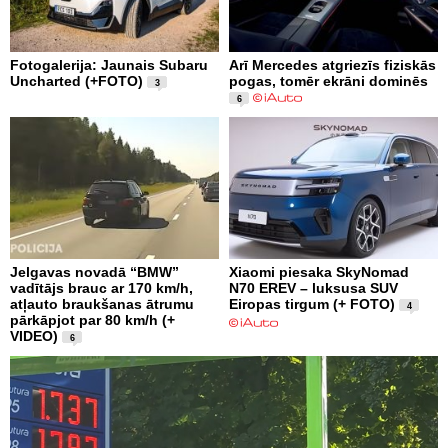
Fotogalerija: Jaunais Subaru
Arī Mercedes atgriezīs fiziskās
Uncharted (+FOTO)
pogas, tomēr ekrāni dominēs
3
6
Jelgavas novadā “BMW”
Xiaomi piesaka SkyNomad
vadītājs brauc ar 170 km/h,
N70 EREV – luksusa SUV
atļauto braukšanas ātrumu
Eiropas tirgum (+ FOTO)
4
pārkāpjot par 80 km/h (+
VIDEO)
6