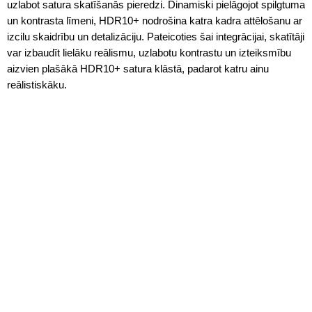
uzlabot satura skatīšanās pieredzi. Dinamiski pielāgojot spilgtuma
un kontrasta līmeni, HDR10+ nodrošina katra kadra attēlošanu ar
izcilu skaidrību un detalizāciju. Pateicoties šai integrācijai, skatītāji
var izbaudīt lielāku reālismu, uzlabotu kontrastu un izteiksmību
aizvien plašākā HDR10+ satura klāstā, padarot katru ainu
reālistiskāku.