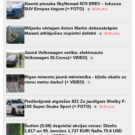
Xiaomi piesaka SkyNomad N70 EREV – luksusa
SUV Eiropas tirgum (+ FOTO)
4
Miljardu vērtajam Aston Martin debesskrāpim
Maiami atklājušies nopietni defekti
6
Jaunā Volkswagen cerība- elektroauto
Volkswagen ID.Cross(+ VIDEO)
5
Rīgas remontu jaunā mērvienība - kļūdu skaits uz
vienu metru darbu! (+ VIDEO)
7
Piedāvājumā atgriežas 821 Zs jaudīgais Shelby F-
150 Super Snake Sport (+ FOTO)
9
Šodien (5.08) degvielai akcijas cenas: Dīzelis
1.817 un 95. benzīns 1.737 EUR! Nafta 75.6 USD