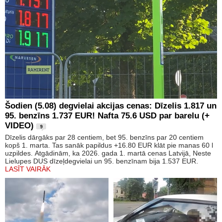
Šodien (5.08) degvielai akcijas cenas: Dīzelis 1.817 un
95. benzīns 1.737 EUR! Nafta 75.6 USD par barelu (+
VIDEO)
9
Dīzelis dārgāks par 28 centiem, bet 95. benzīns par 20 centiem
kopš 1. marta. Tas sanāk papildus +16.80 EUR klāt pie manas 60 l
uzpildes. Atgādinām, ka 2026. gada 1. martā cenas Latvijā, Neste
Lielupes DUS dīzeļdegvielai un 95. benzīnam bija 1.537 EUR.
LASĪT VAIRĀK