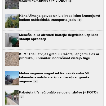
dažiem Park&Ride? (+ VIDEO)
2
Kārļa Ulmaņa gatves un Lielirbes ielas krustojumā
ierīkos sabiedriskā transporta joslu
2
Mēneša laikā aizturēti kārtējie degvielas uzpildes
staciju apzadzēji
KEM: Trīs Latvijas granulu ražotāji apņēmušies ar
produkciju prioritāri nodrošināt vietējo tirgu
Melno segumu šogad ieklās vairāk nekā 50
kilometros valsts vietējo autoceļu ar grants
segumu
3
Pabeigta trīs reģionālo veloceļu izbūve (+ FOTO)
2