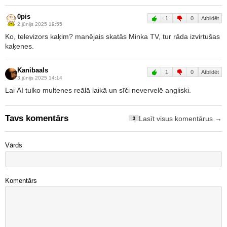
0pis
1
0
Atbildēt
2.jūnijs 2025 19:55
Ko, televizors kaķim? manējais skatās Minka TV, tur rāda izvirtušas
kaķenes.
Kanibaals
1
0
Atbildēt
3.jūnijs 2025 14:14
Lai AI tulko multenes reālā laikā un sīči nevervelē angliski.
Tavs komentārs
Lasīt visus komentārus →
3
Vārds
Komentārs