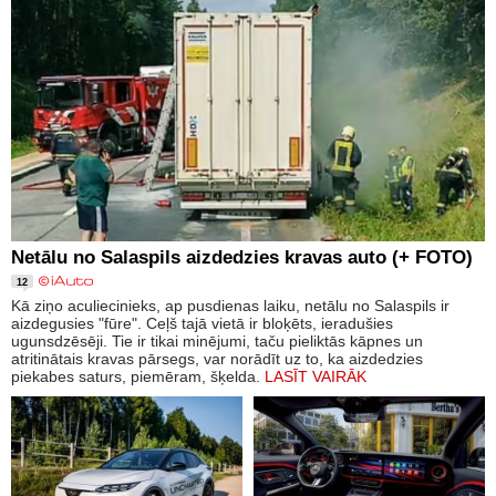
Netālu no Salaspils aizdedzies kravas auto (+ FOTO)
12
Kā ziņo aculiecinieks, ap pusdienas laiku, netālu no Salaspils ir
aizdegusies "fūre". Ceļš tajā vietā ir bloķēts, ieradušies
ugunsdzēsēji. Tie ir tikai minējumi, taču pieliktās kāpnes un
atritinātais kravas pārsegs, var norādīt uz to, ka aizdedzies
piekabes saturs, piemēram, šķelda.
LASĪT VAIRĀK