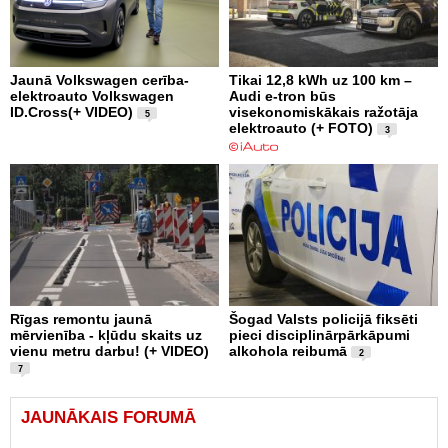
Jaunā Volkswagen cerība-
Tikai 12,8 kWh uz 100 km –
elektroauto Volkswagen
Audi e-tron būs
ID.Cross(+ VIDEO)
visekonomiskākais ražotāja
5
elektroauto (+ FOTO)
3
Rīgas remontu jaunā
Šogad Valsts policijā fiksēti
mērvienība - kļūdu skaits uz
pieci disciplinārpārkāpumi
vienu metru darbu! (+ VIDEO)
alkohola reibumā
2
7
JAUNĀKAIS FORUMĀ