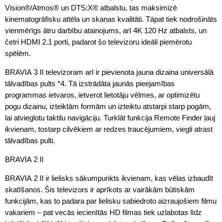
Vision®/Atmos® un DTS:X® atbalstu, tas maksimizē
kinematogrāfisku attēla un skaņas kvalitāti. Tāpat tiek nodrošināts
vienmērīgs ātru darbību atainojums, arī 4K 120 Hz atbalsts, un
četri HDMI 2.1 porti, padarot šo televizoru ideāli piemērotu
spēlēm.
BRAVIA 3 II televizoram arī ir pievienota jauna dizaina universālā
tālvadības pults *4. Tā izstrādāta jaunās pieejamības
programmas ietvaros, ietverot lietotāju vēlmes, ar optimizētu
pogu dizainu, izteiktām formām un izteiktu atstarpi starp pogām,
lai atvieglotu taktilu navigāciju. Turklāt funkcija Remote Finder ļauj
ikvienam, tostarp cilvēkiem ar redzes traucējumiem, viegli atrast
tālvadības pulti.
BRAVIA 2 II
BRAVIA 2 II ir lielisks sākumpunkts ikvienam, kas vēlas izbaudīt
skatīšanos. Šis televizors ir aprīkots ar vairākām būtiskām
funkcijām, kas to padara par lielisku sabiedroto aizraujošiem filmu
vakariem – pat vecās iecienītās HD filmas tiek uzlabotas līdz