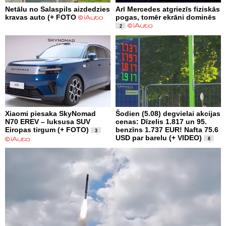
Netālu no Salaspils aizdedzies
Arī Mercedes atgriezīs fiziskās
kravas auto (+ FOTO
pogas, tomēr ekrāni dominēs
2
Xiaomi piesaka SkyNomad
Šodien (5.08) degvielai akcijas
N70 EREV – luksusa SUV
cenas: Dīzelis 1.817 un 95.
Eiropas tirgum (+ FOTO)
benzīns 1.737 EUR! Nafta 75.6
3
USD par barelu (+ VIDEO)
8