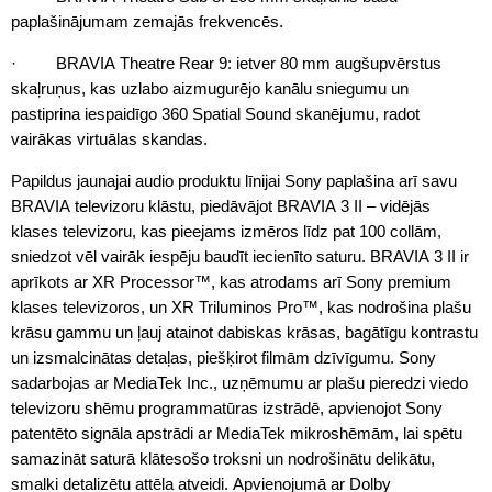
paplašinājumam zemajās frekvencēs.
· BRAVIA Theatre Rear 9: ietver 80 mm augšupvērstus
skaļruņus, kas uzlabo aizmugurējo kanālu sniegumu un
pastiprina iespaidīgo 360 Spatial Sound skanējumu, radot
vairākas virtuālas skandas.
Papildus jaunajai audio produktu līnijai Sony paplašina arī savu
BRAVIA televizoru klāstu, piedāvājot BRAVIA 3 II – vidējās
klases televizoru, kas pieejams izmēros līdz pat 100 collām,
sniedzot vēl vairāk iespēju baudīt iecienīto saturu. BRAVIA 3 II ir
aprīkots ar XR Processor™, kas atrodams arī Sony premium
klases televizoros, un XR Triluminos Pro™, kas nodrošina plašu
krāsu gammu un ļauj atainot dabiskas krāsas, bagātīgu kontrastu
un izsmalcinātas detaļas, piešķirot filmām dzīvīgumu. Sony
sadarbojas ar MediaTek Inc., uzņēmumu ar plašu pieredzi viedo
televizoru shēmu programmatūras izstrādē, apvienojot Sony
patentēto signāla apstrādi ar MediaTek mikroshēmām, lai spētu
samazināt saturā klātesošo troksni un nodrošinātu delikātu,
smalki detalizētu attēla atveidi. Apvienojumā ar Dolby