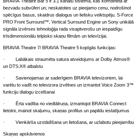
BRAVIA Theatre Bar 5 ir 3.1 kanālu sistēma, kas kombinēta ar
bezvadu subvūferi un, neskatoties uz pieejamo cenu, nodrošinot
spēcīgus basus, skaidrus dialogus un lielisku veiktspēju. S-Force
PRO Front Surround™, Vertical Surround Engine un Sony unikālā
signāla izvērses tehnoloģija rada visaptverošu un iespaidīgu
trīsdimensionālu telpisko skaņu filmām un televīzijai.
BRAVIA Theatre 7/ BRAVIA Theatre 5 kopīgās funkcijas:
· Labākais straumēta satura atveidojums ar Dolby Atmos®
un DTS:X® atbalstu
· Savienojamas ar saderīgiem BRAVIA televizoriem, lai
varētu to vadīt no televizora izvēlnes un izmantot Voice Zoom 3™
funkciju dialogu izcelšanai
· Ērta vadība no viedtālruņa, izmantojot BRAVIA Connect
lietotni, mainot skaļumu, skaņas profilus un papildu iestatījumus
· Vienkārša uzstādīšana un lietošana, ar uzlabotu pieejamību
Skaņas apskāvienos