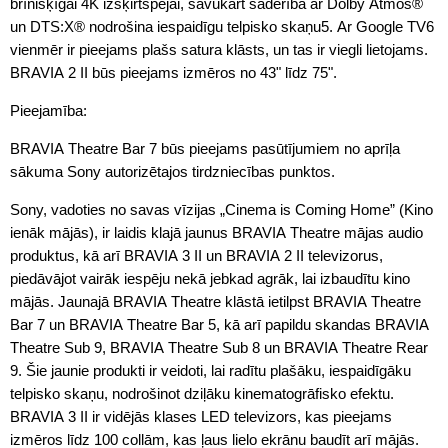
brīnišķīgai 4K izšķirtspējai, savukārt saderība ar Dolby Atmos®
un DTS:X® nodrošina iespaidīgu telpisko skaņu5. Ar Google TV6
vienmēr ir pieejams plašs satura klāsts, un tas ir viegli lietojams.
BRAVIA 2 II būs pieejams izmēros no 43" līdz 75".
Pieejamība:
BRAVIA Theatre Bar 7 būs pieejams pasūtījumiem no aprīļa
sākuma Sony autorizētajos tirdzniecības punktos.
Sony, vadoties no savas vīzijas „Cinema is Coming Home” (Kino
ienāk mājās), ir laidis klajā jaunus BRAVIA Theatre mājas audio
produktus, kā arī BRAVIA 3 II un BRAVIA 2 II televizorus,
piedāvājot vairāk iespēju nekā jebkad agrāk, lai izbaudītu kino
mājās. Jaunajā BRAVIA Theatre klāstā ietilpst BRAVIA Theatre
Bar 7 un BRAVIA Theatre Bar 5, kā arī papildu skandas BRAVIA
Theatre Sub 9, BRAVIA Theatre Sub 8 un BRAVIA Theatre Rear
9. Šie jaunie produkti ir veidoti, lai radītu plašāku, iespaidīgāku
telpisko skaņu, nodrošinot dziļāku kinematogrāfisko efektu.
BRAVIA 3 II ir vidējās klases LED televizors, kas pieejams
izmēros līdz 100 collām, kas ļaus lielo ekrānu baudīt arī mājās.