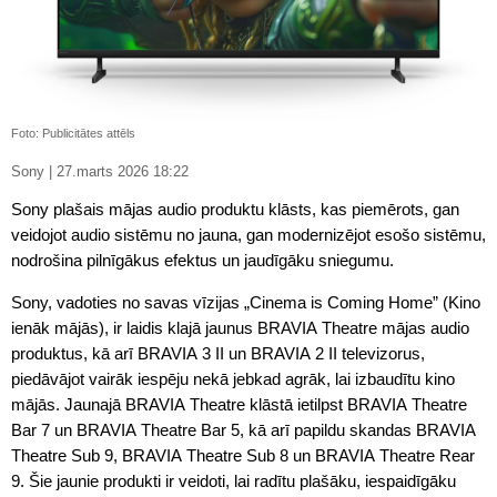
Foto: Publicitātes attēls
Sony | 27.marts 2026 18:22
Sony plašais mājas audio produktu klāsts, kas piemērots, gan
veidojot audio sistēmu no jauna, gan modernizējot esošo sistēmu,
nodrošina pilnīgākus efektus un jaudīgāku sniegumu.
Sony, vadoties no savas vīzijas „Cinema is Coming Home” (Kino
ienāk mājās), ir laidis klajā jaunus BRAVIA Theatre mājas audio
produktus, kā arī BRAVIA 3 II un BRAVIA 2 II televizorus,
piedāvājot vairāk iespēju nekā jebkad agrāk, lai izbaudītu kino
mājās. Jaunajā BRAVIA Theatre klāstā ietilpst BRAVIA Theatre
Bar 7 un BRAVIA Theatre Bar 5, kā arī papildu skandas BRAVIA
Theatre Sub 9, BRAVIA Theatre Sub 8 un BRAVIA Theatre Rear
9. Šie jaunie produkti ir veidoti, lai radītu plašāku, iespaidīgāku