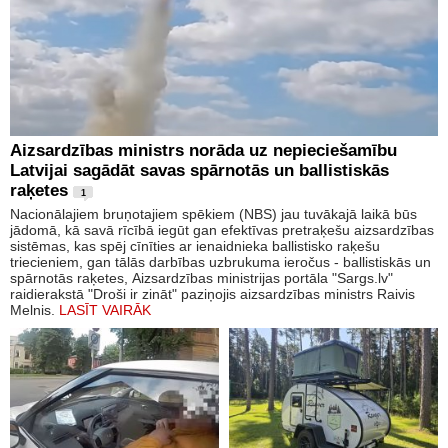
Aizsardzības ministrs norāda uz nepieciešamību
Latvijai sagādāt savas spārnotās un ballistiskās
raķetes
1
Nacionālajiem bruņotajiem spēkiem (NBS) jau tuvākajā laikā būs
jādomā, kā savā rīcībā iegūt gan efektīvas pretraķešu aizsardzības
sistēmas, kas spēj cīnīties ar ienaidnieka ballistisko raķešu
triecieniem, gan tālās darbības uzbrukuma ieročus - ballistiskās un
spārnotās raķetes, Aizsardzības ministrijas portāla "Sargs.lv"
raidierakstā "Droši ir zināt" paziņojis aizsardzības ministrs Raivis
Melnis.
LASĪT VAIRĀK