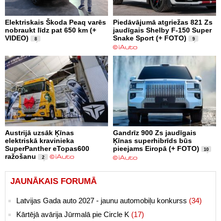
Elektriskais Škoda Peaq varēs
Piedāvājumā atgriežas 821 Zs
nobraukt līdz pat 650 km (+
jaudīgais Shelby F-150 Super
VIDEO)
Snake Sport (+ FOTO)
8
9
Austrijā uzsāk Ķīnas
Gandrīz 900 Zs jaudīgais
elektriskā kravinieka
Ķīnas superhibrīds būs
SuperPanther eTopas600
pieejams Eiropā (+ FOTO)
10
ražošanu
2
JAUNĀKAIS FORUMĀ
Latvijas Gada auto 2027 - jaunu automobiļu konkurss
(34)
Kārtējā avārija Jūrmalā pie Circle K
(17)