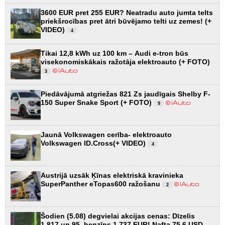
3600 EUR pret 255 EUR? Neatradu auto jumta telts
priekšrocības pret ātri būvējamo telti uz zemes! (+
VIDEO)
4
Tikai 12,8 kWh uz 100 km – Audi e-tron būs
visekonomiskākais ražotāja elektroauto (+ FOTO)
3
Piedāvājumā atgriežas 821 Zs jaudīgais Shelby F-
150 Super Snake Sport (+ FOTO)
9
Jaunā Volkswagen cerība- elektroauto
Volkswagen ID.Cross(+ VIDEO)
4
Austrijā uzsāk Ķīnas elektriskā kravinieka
SuperPanther eTopas600 ražošanu
2
Šodien (5.08) degvielai akcijas cenas: Dīzelis
1.817 un 95. benzīns 1.737 EUR! Nafta 75.6 USD