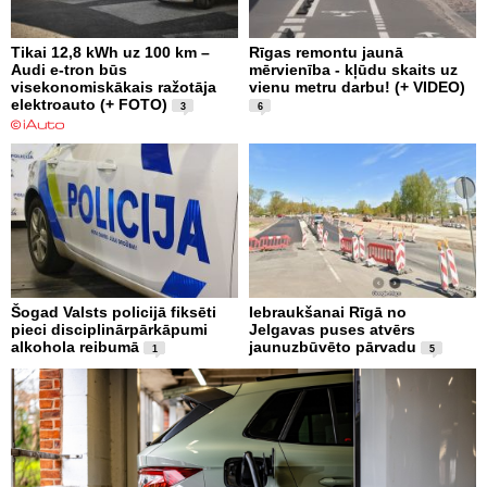
Tikai 12,8 kWh uz 100 km –
Rīgas remontu jaunā
Audi e-tron būs
mērvienība - kļūdu skaits uz
visekonomiskākais ražotāja
vienu metru darbu! (+ VIDEO)
elektroauto (+ FOTO)
3
6
Šogad Valsts policijā fiksēti
Iebraukšanai Rīgā no
pieci disciplinārpārkāpumi
Jelgavas puses atvērs
alkohola reibumā
jaunuzbūvēto pārvadu
1
5