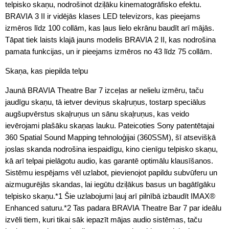
telpisko skaņu, nodrošinot dziļāku kinematogrāfisko efektu.
BRAVIA 3 II ir vidējās klases LED televizors, kas pieejams
izmēros līdz 100 collām, kas ļaus lielo ekrānu baudīt arī mājās.
Tāpat tiek laists klajā jauns modelis BRAVIA 2 II, kas nodrošina
pamata funkcijas, un ir pieejams izmēros no 43 līdz 75 collām.
Skaņa, kas piepilda telpu
Jaunā BRAVIA Theatre Bar 7 izceļas ar nelielu izmēru, taču
jaudīgu skaņu, tā ietver deviņus skaļruņus, tostarp speciālus
augšupvērstus skaļruņus un sānu skaļruņus, kas veido
ievērojami plašāku skaņas lauku. Pateicoties Sony patentētajai
360 Spatial Sound Mapping tehnoloģijai (360SSM), šī atsevišķā
joslas skanda nodrošina iespaidīgu, kino cienīgu telpisko skaņu,
kā arī telpai pielāgotu audio, kas garantē optimālu klausīšanos.
Sistēmu iespējams vēl uzlabot, pievienojot papildu subvūferu un
aizmugurējās skandas, lai iegūtu dziļākus basus un bagātīgāku
telpisko skaņu.*1 Šie uzlabojumi ļauj arī pilnībā izbaudīt IMAX®
Enhanced saturu.*2 Tas padara BRAVIA Theatre Bar 7 par ideālu
izvēli tiem, kuri tikai sāk iepazīt mājas audio sistēmas, taču