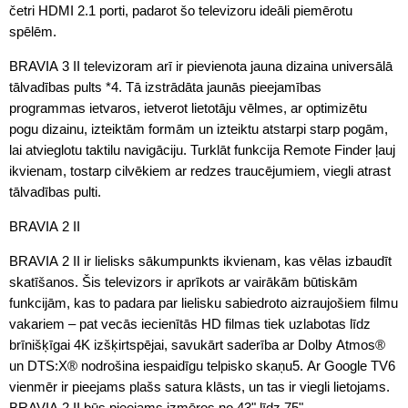
četri HDMI 2.1 porti, padarot šo televizoru ideāli piemērotu
spēlēm.
BRAVIA 3 II televizoram arī ir pievienota jauna dizaina universālā
tālvadības pults *4. Tā izstrādāta jaunās pieejamības
programmas ietvaros, ietverot lietotāju vēlmes, ar optimizētu
pogu dizainu, izteiktām formām un izteiktu atstarpi starp pogām,
lai atvieglotu taktilu navigāciju. Turklāt funkcija Remote Finder ļauj
ikvienam, tostarp cilvēkiem ar redzes traucējumiem, viegli atrast
tālvadības pulti.
BRAVIA 2 II
BRAVIA 2 II ir lielisks sākumpunkts ikvienam, kas vēlas izbaudīt
skatīšanos. Šis televizors ir aprīkots ar vairākām būtiskām
funkcijām, kas to padara par lielisku sabiedroto aizraujošiem filmu
vakariem – pat vecās iecienītās HD filmas tiek uzlabotas līdz
brīnišķīgai 4K izšķirtspējai, savukārt saderība ar Dolby Atmos®
un DTS:X® nodrošina iespaidīgu telpisko skaņu5. Ar Google TV6
vienmēr ir pieejams plašs satura klāsts, un tas ir viegli lietojams.
BRAVIA 2 II būs pieejams izmēros no 43" līdz 75".