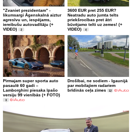
"Zvaniet prezidentam" -
3600 EUR pret 255 EUR?
likumsargi Āgenskalnā aiztur
Neatradu auto jumta telts
agresīvu un, iespējams,
priekšrocības pret ātri
iereibušu autovadītāju (+
būvējamo telti uz zemes! (+
VIDEO)
VIDEO)
2
4
Pirmajam super sporta auto
Drošībai, ne sodiem - Igaunijā
pasaulē 60 gadi –
par mobilajiem radariem
Lamborghini piesaka īpašo
brīdinās ceļa zimes
12
versiju 99 vienībās (+ FOTO)
3