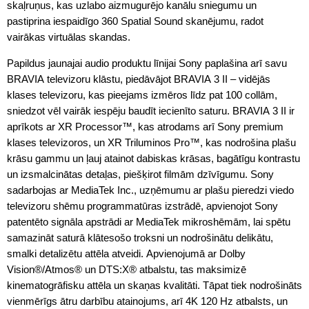
skaļruņus, kas uzlabo aizmugurējo kanālu sniegumu un
pastiprina iespaidīgo 360 Spatial Sound skanējumu, radot
vairākas virtuālas skandas.
Papildus jaunajai audio produktu līnijai Sony paplašina arī savu
BRAVIA televizoru klāstu, piedāvājot BRAVIA 3 II – vidējās
klases televizoru, kas pieejams izmēros līdz pat 100 collām,
sniedzot vēl vairāk iespēju baudīt iecienīto saturu. BRAVIA 3 II ir
aprīkots ar XR Processor™, kas atrodams arī Sony premium
klases televizoros, un XR Triluminos Pro™, kas nodrošina plašu
krāsu gammu un ļauj atainot dabiskas krāsas, bagātīgu kontrastu
un izsmalcinātas detaļas, piešķirot filmām dzīvīgumu. Sony
sadarbojas ar MediaTek Inc., uzņēmumu ar plašu pieredzi viedo
televizoru shēmu programmatūras izstrādē, apvienojot Sony
patentēto signāla apstrādi ar MediaTek mikroshēmām, lai spētu
samazināt saturā klātesošo troksni un nodrošinātu delikātu,
smalki detalizētu attēla atveidi. Apvienojumā ar Dolby
Vision®/Atmos® un DTS:X® atbalstu, tas maksimizē
kinematogrāfisku attēla un skaņas kvalitāti. Tāpat tiek nodrošināts
vienmērīgs ātru darbību atainojums, arī 4K 120 Hz atbalsts, un