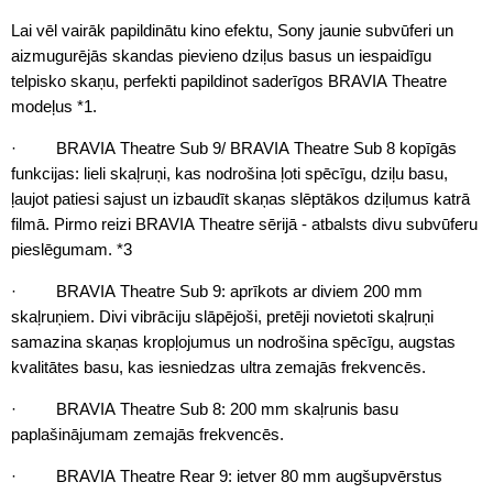
Lai vēl vairāk papildinātu kino efektu, Sony jaunie subvūferi un
aizmugurējās skandas pievieno dziļus basus un iespaidīgu
telpisko skaņu, perfekti papildinot saderīgos BRAVIA Theatre
modeļus *1.
· BRAVIA Theatre Sub 9/ BRAVIA Theatre Sub 8 kopīgās
funkcijas: lieli skaļruņi, kas nodrošina ļoti spēcīgu, dziļu basu,
ļaujot patiesi sajust un izbaudīt skaņas slēptākos dziļumus katrā
filmā. Pirmo reizi BRAVIA Theatre sērijā - atbalsts divu subvūferu
pieslēgumam. *3
· BRAVIA Theatre Sub 9: aprīkots ar diviem 200 mm
skaļruņiem. Divi vibrāciju slāpējoši, pretēji novietoti skaļruņi
samazina skaņas kropļojumus un nodrošina spēcīgu, augstas
kvalitātes basu, kas iesniedzas ultra zemajās frekvencēs.
· BRAVIA Theatre Sub 8: 200 mm skaļrunis basu
paplašinājumam zemajās frekvencēs.
· BRAVIA Theatre Rear 9: ietver 80 mm augšupvērstus