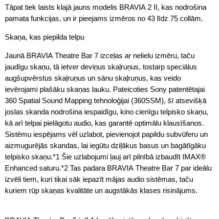
Tāpat tiek laists klajā jauns modelis BRAVIA 2 II, kas nodrošina
pamata funkcijas, un ir pieejams izmēros no 43 līdz 75 collām.
Skaņa, kas piepilda telpu
Jaunā BRAVIA Theatre Bar 7 izceļas ar nelielu izmēru, taču
jaudīgu skaņu, tā ietver deviņus skaļruņus, tostarp speciālus
augšupvērstus skaļruņus un sānu skaļruņus, kas veido
ievērojami plašāku skaņas lauku. Pateicoties Sony patentētajai
360 Spatial Sound Mapping tehnoloģijai (360SSM), šī atsevišķā
joslas skanda nodrošina iespaidīgu, kino cienīgu telpisko skaņu,
kā arī telpai pielāgotu audio, kas garantē optimālu klausīšanos.
Sistēmu iespējams vēl uzlabot, pievienojot papildu subvūferu un
aizmugurējās skandas, lai iegūtu dziļākus basus un bagātīgāku
telpisko skaņu.*1 Šie uzlabojumi ļauj arī pilnībā izbaudīt IMAX®
Enhanced saturu.*2 Tas padara BRAVIA Theatre Bar 7 par ideālu
izvēli tiem, kuri tikai sāk iepazīt mājas audio sistēmas, taču
kuriem rūp skaņas kvalitāte un augstākās klases risinājums.