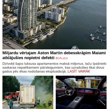
Miljardu vērtajam Aston Martin debesskrāpim Maiami
atklājušies nopietni defekti
Dzīvokļi šajos luksusa apartamentos maksā miljonus, taču īpašnieki
saskaras nepatīkamiem pārsteigumiem, kas uzradušies tikai divus
gadus pēc ēkas nodošanas ekspluatācijā.
LASĪT VAIRĀK