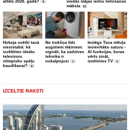
attēls 2026. gadā?
viedās mājas ierīču lietošanas
f
5
māksla
p
12
k
Hokeja svētki tavā
No trokšņa līdz
Ieslēgs Tava mīluļa
viesistabā: kā
augstiem rēķiniem:
iecienītāko saturu -
S
izvēlēties ideālu
signāli, ka sadzīves
AI funkcijas, kuras
i
televizoru
tehnika ir
vērts zināt,
i
olimpisko spēļu
nokalpojusi
izvēloties TV
n
1
3
baudīšanai?
8
IZCELTIE RAKSTI