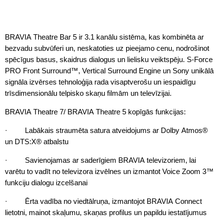
BRAVIA Theatre Bar 5 ir 3.1 kanālu sistēma, kas kombinēta ar
bezvadu subvūferi un, neskatoties uz pieejamo cenu, nodrošinot
spēcīgus basus, skaidrus dialogus un lielisku veiktspēju. S-Force
PRO Front Surround™, Vertical Surround Engine un Sony unikālā
signāla izvērses tehnoloģija rada visaptverošu un iespaidīgu
trīsdimensionālu telpisko skaņu filmām un televīzijai.
BRAVIA Theatre 7/ BRAVIA Theatre 5 kopīgās funkcijas:
· Labākais straumēta satura atveidojums ar Dolby Atmos®
un DTS:X® atbalstu
· Savienojamas ar saderīgiem BRAVIA televizoriem, lai
varētu to vadīt no televizora izvēlnes un izmantot Voice Zoom 3™
funkciju dialogu izcelšanai
· Ērta vadība no viedtālruņa, izmantojot BRAVIA Connect
lietotni, mainot skaļumu, skaņas profilus un papildu iestatījumus