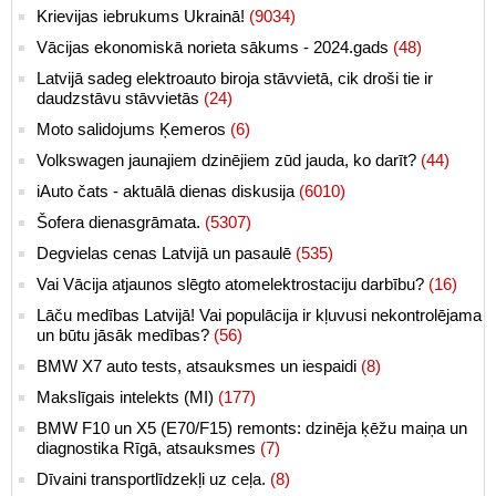
Krievijas iebrukums Ukrainā!
(9034)
Vācijas ekonomiskā norieta sākums - 2024.gads
(48)
Latvijā sadeg elektroauto biroja stāvvietā, cik droši tie ir
daudzstāvu stāvvietās
(24)
Moto salidojums Ķemeros
(6)
Volkswagen jaunajiem dzinējiem zūd jauda, ko darīt?
(44)
iAuto čats - aktuālā dienas diskusija
(6010)
Šofera dienasgrāmata.
(5307)
Degvielas cenas Latvijā un pasaulē
(535)
Vai Vācija atjaunos slēgto atomelektrostaciju darbību?
(16)
Lāču medības Latvijā! Vai populācija ir kļuvusi nekontrolējama
un būtu jāsāk medības?
(56)
BMW X7 auto tests, atsauksmes un iespaidi
(8)
Makslīgais intelekts (MI)
(177)
BMW F10 un X5 (E70/F15) remonts: dzinēja ķēžu maiņa un
diagnostika Rīgā, atsauksmes
(7)
Dīvaini transportlīdzekļi uz ceļa.
(8)