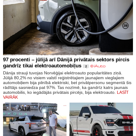
97 procenti – jūlijā arī Dānijā privātais sektors pircis
gandrīz tikai elektroautomobiļus
2
Dānija strauji tuvojas Norvēģijai elektroauto popularitātes ziņā.
Jūlijā 80,2% no visiem valstī reģistrētajiem jaunajiem vieglajiem
automobiļiem bija pilnībā elektriski, bet privātpersonu segmentā šis
rādītājs sasniedza pat 97%. Tas nozīmē, ka gandrīz katrs jaunais
automobilis, ko iegādājās privātais pircējs, bija elektroauto.
LASĪT
VAIRĀK