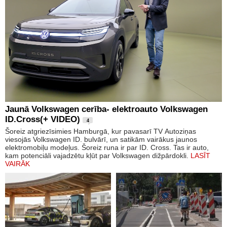
Jaunā Volkswagen cerība- elektroauto Volkswagen
ID.Cross(+ VIDEO)
4
Šoreiz atgriezīsimies Hamburgā, kur pavasarī TV Autoziņas
viesojās Volkswagen ID. bulvārī, un satikām vairākus jaunos
elektromobiļu modeļus. Šoreiz runa ir par ID. Cross. Tas ir auto,
kam potenciāli vajadzētu kļūt par Volkswagen dižpārdokli.
LASĪT
VAIRĀK