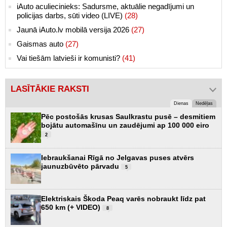
iAuto aculiecinieks: Sadursme, aktuālie negadījumi un
policijas darbs, sūti video (LIVE)
(28)
Jaunā iAuto.lv mobilā versija 2026
(27)
Gaismas auto
(27)
Vai tiešām latvieši ir komunisti?
(41)
LASĪTĀKIE RAKSTI
Dienas
Nedēļas
Pēc postošās krusas Saulkrastu pusē – desmitiem
bojātu automašīnu un zaudējumi ap 100 000 eiro
2
Iebraukšanai Rīgā no Jelgavas puses atvērs
jaunuzbūvēto pārvadu
5
Elektriskais Škoda Peaq varēs nobraukt līdz pat
650 km (+ VIDEO)
8