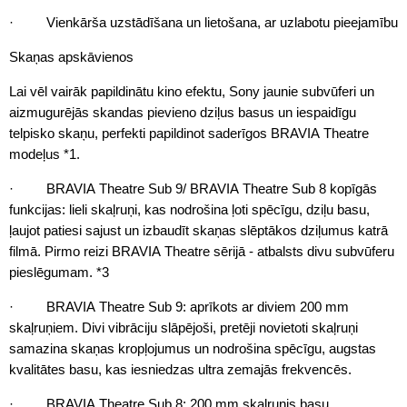
· Vienkārša uzstādīšana un lietošana, ar uzlabotu pieejamību
Skaņas apskāvienos
Lai vēl vairāk papildinātu kino efektu, Sony jaunie subvūferi un
aizmugurējās skandas pievieno dziļus basus un iespaidīgu
telpisko skaņu, perfekti papildinot saderīgos BRAVIA Theatre
modeļus *1.
· BRAVIA Theatre Sub 9/ BRAVIA Theatre Sub 8 kopīgās
funkcijas: lieli skaļruņi, kas nodrošina ļoti spēcīgu, dziļu basu,
ļaujot patiesi sajust un izbaudīt skaņas slēptākos dziļumus katrā
filmā. Pirmo reizi BRAVIA Theatre sērijā - atbalsts divu subvūferu
pieslēgumam. *3
· BRAVIA Theatre Sub 9: aprīkots ar diviem 200 mm
skaļruņiem. Divi vibrāciju slāpējoši, pretēji novietoti skaļruņi
samazina skaņas kropļojumus un nodrošina spēcīgu, augstas
kvalitātes basu, kas iesniedzas ultra zemajās frekvencēs.
· BRAVIA Theatre Sub 8: 200 mm skaļrunis basu