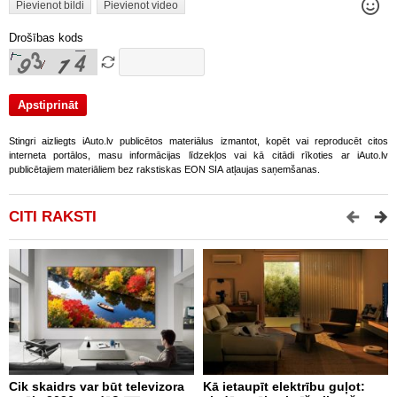
Pievienot bildi
Pievienot video
Drošības kods
Stingri aizliegts iAuto.lv publicētos materiālus izmantot, kopēt vai reproducēt citos
interneta portālos, masu informācijas līdzekļos vai kā citādi rīkoties ar iAuto.lv
publicētajiem materiāliem bez rakstiskas EON SIA atļaujas saņemšanas.
CITI RAKSTI
Cik skaidrs var būt televizora
Kā ietaupīt elektrību guļot:
M