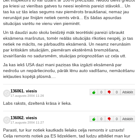
Bet inspektors to var izdarīt ar 100% precizitāti. Nedod dievs griežot
pa kriesi uz vienības gatves tu neesi ieņēmis pareizi stāvokli... Un
tas ka uz tās ielas segums nav piemērots braukšanai, nemaz jau
nerunājot par līnijām netiek ņemts vērā... Es šādas apsurdas
situācijas varētu ne vienu vien pieminēt.
Un tā daudzi auto skolu beidzēji māk teorētiski pareizi izbraukt
eksāmena maršrutus, tomēr reālās situācijās rīkoties nespēj, jo tas
netiek ne mācīts, ne pārbaudīts eksāmenā. Un neamz nerunāsim
par kritiskām situācijām, piemēram ekstērēmā bremzēšana,
izvairīšanās no sadursmēm, stuācijas priognozēšan uz ceļa utt.
Ja kas iekš USA dazi mani paziņas tika izgāzti eksāmenā par
nedrošu un nepārliecinošu, pārāk lēnu auto vadīšanu, nemācēšanu
iekļauties kopējā plūsmā....
136061. viesis
0
0
Atbildēt
17.augusts 2004 11:26
Labs raksts, dzeltenā krāsa ir lieka.
136062. viesis
0
0
Atbildēt
17.augusts 2004 11:27
Parasti, tur kur notiek kautkads lielaks celja remonts ir uzraxts!
Celja remonts notiek pa ES lidzekliem, tad ludzu atbildiet man kur