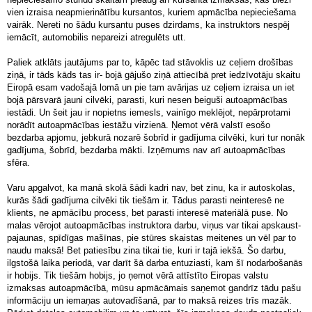
vien izraisa neapmierinātību kursantos, kuriem apmācība nepieciešama
vairāk. Nereti no šādu kursantu puses dzirdams, ka instruktors nespēj
iemācīt, automobilis nepareizi atregulēts utt.
Paliek atklāts jautājums par to, kāpēc tad stāvoklis uz ceļiem drošības
ziņā, ir tāds kāds tas ir- bojā gājušo ziņā attiecībā pret iedzīvotāju skaitu
Eiropā esam vadošajā lomā un pie tam avārijas uz ceļiem izraisa un iet
bojā pārsvarā jauni cilvēki, parasti, kuri nesen beiguši autoapmācības
iestādi. Un šeit jau ir nopietns iemesls, vainīgo meklējot, nepārprotami
norādīt autoapmācības iestāžu virzienā. Ņemot vērā valstī esošo
bezdarba apjomu, jebkurā nozarē šobrīd ir gadījuma cilvēki, kuri tur nonāk
gadījuma, šobrīd, bezdarba mākti. Izņēmums nav arī autoapmācības
sfēra.
Varu apgalvot, ka manā skolā šādi kadri nav, bet zinu, ka ir autoskolas,
kurās šādi gadījuma cilvēki tik tiešām ir. Tādus parasti neinteresē ne
klients, ne apmācību process, bet parasti interesē materiālā puse. No
malas vērojot autoapmācības instruktora darbu, viņus var tikai apskaust-
pajaunas, spīdīgas mašīnas, pie stūres skaistas meitenes un vēl par to
naudu maksā! Bet patiesību zina tikai tie, kuri ir tajā iekšā. Šo darbu,
ilgstošā laika periodā, var darīt šā darba entuziasti, kam šī nodarbošanās
ir hobijs. Tik tiešām hobijs, jo ņemot vērā attīstīto Eiropas valstu
izmaksas autoapmācībā, mūsu apmācāmais saņemot gandrīz tādu pašu
informāciju un iemaņas autovadīšanā, par to maksā reizes trīs mazāk.