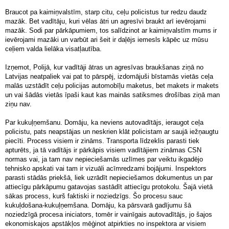
Braucot pa kaimiņvalstīm, starp citu, ceļu policistus tur redzu daudz
mazāk. Bet vadītāju, kuri vēlas ātri un agresīvi braukt arī ievērojami
mazāk. Sodi par pārkāpumiem, tos salīdzinot ar kaimiņvalstīm mums ir
ievērojami mazāki un varbūt ari šeit ir daļējs iemesls kāpēc uz mūsu
ceļiem valda lielāka visatļautība.
Izņemot, Polijā, kur vadītāji ātras un agresīvas braukšanas ziņā no
Latvijas neatpaliek vai pat to pārspēj, izdomājuši bīstamās vietās ceļa
malās uzstādīt ceļu policijas automobīļu maketus, bet makets ir makets
un vai šādās vietās īpaši kaut kas mainās satiksmes drošības ziņā man
ziņu nav.
Par kukuļņemšanu. Domāju, ka neviens autovadītājs, ieraugot ceļa
policistu, pats neapstājas un neskrien klāt policistam ar saujā iežņaugtu
piecīti. Process visiem ir zināms. Transporta līdzeklis parasti tiek
apturēts, ja tā vadītājs ir pārkāpis visiem vadītājiem zināmas CSN
normas vai, ja tam nav nepieciešamās uzlīmes par veiktu ikgadējo
tehnisko apskati vai tam ir vizuāli acīmredzami bojājumi. Inspektors
parasti stādās priekšā, liek uzrādīt nepieciešamos dokumentus un par
attiecīgu pārkāpumu gatavojas sastādīt attiecīgu protokolu. Šajā vietā
sākas process, kurš faktiski ir noziedzīgs. Šo procesu sauc
kukuļdošana-kukuļņemšana. Domāju, ka pārsvarā gadījumu šā
noziedzīgā procesa iniciators, tomēr ir vainīgais autovadītājs, jo šajos
ekonomiskajos apstākļos mēģinot atpirkties no inspektora ar visiem