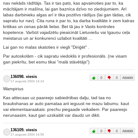
nav nekāds rādītājs. Tas ir tas pats, kas apvainoties par to, ka
mācītājam ir mašīna, lai gan baznīca dzīvo no ziedojumiem. Arī
labas darbinieku algas arī ir tika pozitīvs rādījus (lai gan tādas, cik
sapratu tur nav). Cita runa ir par to, ka darba kvalitāte ir zem katras
kritikas un cenas pārāk lielas. Bet tā jau ir Vasts kontroles
kopetence. Varbūt vajadzētu pieaicināt Lietuviešu vai Igauņu ceļa
meistarus un ar konkurenci uzlabot kvalitāti ...
Lai gan no malas skatoties ir viegli "Diriģēt" .
Par autoskolām - cik sapratu viedoklis ir profesionāls. (ne visam
gan piekrītu, bet esmu tikai "malā stāvētājs")
136098. viesis
0
0
Atbildēt
17.augusts 2004 14:14
Wampirius
Kas attiecaas uz paareejo sabiedriibas dalju, tad taa no
braukshanas ar auto pamataa arii ieguust ne mazu labumu. kaut
vai elementaaraakais: prechu piegaade veikaliem. Par paareejo
nerunaasim, kaut gan uzskaitiit var daudz un dikti.
136109. viesis
0
0
Atbildēt
17.augusts 2004 14:56