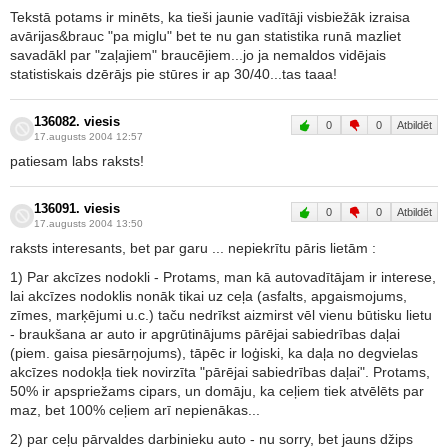
Tekstā potams ir minēts, ka tieši jaunie vadītāji visbiežāk izraisa
avārijas&brauc "pa miglu" bet te nu gan statistika runā mazliet
savadākl par "zaļajiem" braucējiem...jo ja nemaldos vidējais
statistiskais dzērājs pie stūres ir ap 30/40...tas taaa!
136082. viesis
0
0
Atbildēt
17.augusts 2004 12:57
patiesam labs raksts!
136091. viesis
0
0
Atbildēt
17.augusts 2004 13:50
raksts interesants, bet par garu ... nepiekrītu pāris lietām :
1) Par akcīzes nodokli - Protams, man kā autovadītājam ir interese,
lai akcīzes nodoklis nonāk tikai uz ceļa (asfalts, apgaismojums,
zīmes, marķējumi u.c.) taču nedrīkst aizmirst vēl vienu būtisku lietu
- braukšana ar auto ir apgrūtinājums pārējai sabiedrības daļai
(piem. gaisa piesārņojums), tāpēc ir loģiski, ka daļa no degvielas
akcīzes nodokļa tiek novirzīta "pārējai sabiedrības daļai". Protams,
50% ir apspriežams cipars, un domāju, ka ceļiem tiek atvēlēts par
maz, bet 100% ceļiem arī nepienākas...
2) par ceļu pārvaldes darbinieku auto - nu sorry, bet jauns džips