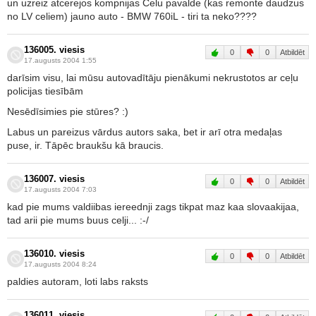
un uzreiz atcerejos kompnijas Celu pavalde (kas remonte daudzus
no LV celiem) jauno auto - BMW 760iL - tiri ta neko????
136005. viesis
0
0
Atbildēt
17.augusts 2004 1:55
darīsim visu, lai mūsu autovadītāju pienākumi nekrustotos ar ceļu
policijas tiesībām
Nesēdīsimies pie stūres? :)
Labus un pareizus vārdus autors saka, bet ir arī otra medaļas
puse, ir. Tāpēc braukšu kā braucis.
136007. viesis
0
0
Atbildēt
17.augusts 2004 7:03
kad pie mums valdiibas iereednji zags tikpat maz kaa slovaakijaa,
tad arii pie mums buus celji... :-/
136010. viesis
0
0
Atbildēt
17.augusts 2004 8:24
paldies autoram, loti labs raksts
136011. viesis