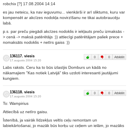
robchix [?] 17.08.2004 14:14
es jau neteicu, ka nav ieguvumu... vienkārši ir arī sliktums, kuru var
kompensēt ar akcīzes nodokļa novirzīšanu ne tikai autobraucēju
labā.
p.s. par preču piegādi akcīzes nodoklis ir iekļauts preču izmaksās -
> cenā -> maksā patērētājs :)) attiecīgi patērētājam paliek prece +
nomaksāts nodoklis + netīrs gaiss :))
136117. viesis
0
0
Atbildēt
17.augusts 2004 15:20
Labs raksts. Ceru ka to būs izlasījis Domburs un kādā no
nākamajiem "Kas notiek Latvijā" tiks uzdoti interesanti jautājumi
kungiem.
136118. viesis
0
0
Atbildēt
17.augusts 2004 15:20
To: Wampirius
Attiecībā uz netīro gaisu.
Īstenībā, ja vairāk līdzekļus veltīs ceļu remontam un
labiekārtošanai, jo mazāk būs korķu uz ceļiem un ielām, jo mazāks