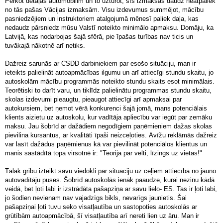
Pērkot detaļas automobilim un to uzturot, šīs izmaksas daudz neatpaliek
no tās pašas Vācijas izmaksām. Visu izdevumus summējot, mācību
pasniedzējiem un instruktoriem atalgojumā mēnesī paliek daļa, kas
nedaudz pārsniedz mūsu Valstī noteikto minimālo apmaksu. Domāju, ka
Latvijā, kas nodarbojas šajā sfērā, pie īpašas turības nav ticis un
tuvākajā nākotnē arī netiks.
Dažreiz sarunās ar CSDD darbiniekiem par esošo situāciju, man ir
ieteikts palielināt autoapmācības ilgumu un arī attiecīgi stundu skaitu, jo
autoskolām mācību programmās noteikto stundu skaits esot minimālais.
Teorētiski to darīt varu, un tiklīdz palielinātu programmas stundu skaitu,
skolas izdevumi pieaugtu, pieaugot attiecīgi arī apmaksai par
autokursiem, bet ņemot vērā konkurenci šajā jomā, mans potenciālais
klients aizietu uz autoskolu, kur vadītāja apliecību var iegūt par zemāku
maksu. Jau šobrīd ar dažādiem negodīgiem paņēmieniem dažas skolas
pievilina kursantus, ar kvalitāti īpaši neizceļoties. Avīžu reklāmās dažreiz
var lasīt dažādus paņēmienus kā var pievilināt potenciālos klientus un
manis sastādītā topa virsotnē ir: "Teorija par velti, līzings uz vietas!"
Tālāk gribu izteikt savu viedokli par situāciju uz ceļiem attiecībā no jauno
autovadītāju puses. Šobrīd autoskolās ienāk paaudze, kurai nezinu kādā
veidā, bet ļoti labi ir izstrādāta pašapziņa ar savu lielo- ES. Tas ir ļoti labi,
jo šodien nevienam nav vajadzīgs bikls, nevarīgs jaunietis. Šai
pašapziņai ļoti tuvu seko visatļautība un sastopoties autoskolās ar
grūtībām autoapmācībā, šī visatļautība arī nereti lien uz āru. Man ir