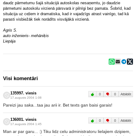
daudz pārmetumu šajā situācijā autoskolas nesaņemtu, jo daudzie
pārmetumi autoskolu virzienā pārsvarā ir pilnīgi bez pamata. Šobrīd, kad
situācija uz ceļiem ir dramatiska, kad ir vajadzīgs atrast vainīgo, tad kā
parasti visbiežāk tiek norādīts visvājākā virzienā.
Agris S.
auto inženieris- mehāniķis
Liepāja
Visi komentāri
135997. viesis
0
0
Atbildēt
17.augusts 2004 1:08
Pareizi jau saka...taa jau arii ir. Bet texts gan baisi garais!
136001. viesis
0
0
Atbildēt
17.augusts 2004 1:45
Man ar par garu... :) Tiku lidz celu administratoru lielajiem dzipiem,