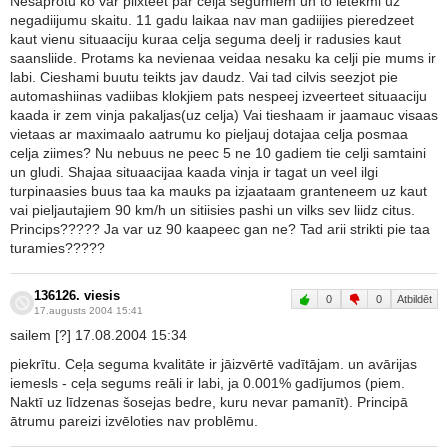
Nesaprotu ko var piixteet par celja segumiem un to ietekmi uz
negadiijumu skaitu. 11 gadu laikaa nav man gadiijies pieredzeet
kaut vienu situaaciju kuraa celja seguma deelj ir radusies kaut
saansliide. Protams ka nevienaa veidaa nesaku ka celji pie mums ir
labi. Cieshami buutu teikts jav daudz. Vai tad cilvis seezjot pie
automashiinas vadiibas klokjiem pats nespeej izveerteet situaaciju
kaada ir zem vinja pakaljas(uz celja) Vai tieshaam ir jaamauc visaas
vietaas ar maximaalo aatrumu ko pieljauj dotajaa celja posmaa
celja ziimes? Nu nebuus ne peec 5 ne 10 gadiem tie celji samtaini
un gludi. Shajaa situaacijaa kaada vinja ir tagat un veel ilgi
turpinaasies buus taa ka mauks pa izjaataam granteneem uz kaut
vai pieljautajiem 90 km/h un sitiisies pashi un vilks sev liidz citus.
Princips????? Ja var uz 90 kaapeec gan ne? Tad arii strikti pie taa
turamies?????
136126. viesis
0
0
Atbildēt
17.augusts 2004 15:41
sailem [?] 17.08.2004 15:34
piekrītu. Ceļa seguma kvalitāte ir jāizvērtē vadītājam. un avārijas
iemesls - ceļa segums reāli ir labi, ja 0.001% gadījumos (piem.
Naktī uz līdzenas šosejas bedre, kuru nevar pamanīt). Principā
ātrumu pareizi izvēloties nav problēmu.