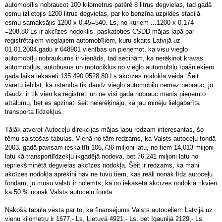
automobīlis nobraucot 100 kilometrus patērē 8 litrus degvielas, tad gadā
esmu izlietojis 1200 litrus degvielas, par ko benzīna uzpildes stacijā
esmu samaksājis 1200 x 0,45=540.-Ls, no kuriem ...1200 x 0,174
=208,80 Ls ir akcīzes nodoklis. paskatoties CSDD mājas lapā par
reģistrētajiem vieglajiem automobīļiem, kuru skaits Latvijā uz
01.01.2004.gadu ir 648901 vienības un pieņemot, ka visu vieglo
automobīļu nobraukums ir vienāds, tad secinām, ka nerēķinot kravas
automobīļus, autobusus un motociklus no vieglo automobīļu īpašniekiem
gada laikā iekasēti 135 490 0528,80 Ls akcīzes nodokļa veidā. Šeit
varētu iebilst, ka īstenībā tik daudz vieglo automobiļu nemaz nebrauc, jo
daudzi ir tik vien kā reģistrēti un ne visi gadā nobrauc manis pieņemto
attālumu, bet es apzināti šeit neierēķināju, kā jau minēju lielgabarīta
transporta līdzekļus.
Tālāk atverot Autoceļu direkcijas mājas lapu redzam interesantas, šo
tēmu saistošas tabulas. Vienā no tām redzams, ka Valsts autoceļu fondā
2003. gadā pavisam ieskaitīti 106,736 miljoni latu, no tiem 14,013 miljoni
latu kā transportlīdzekļu ikgadējā nodeva, bet 76,241 miljoni latu no
iepriekšminētā degvielas akcīzes nodokļa. Šeit ir redzams, ka mani
akcīzes nodokļa aprēķini nav ne tuvu tiem, kas reāli nonāk līdz autoceļu
fondam, jo mūsu valstī ir nolemts, ka no iekasētā akcīzes nodokļa tikvien
kā 50 % nonāk Valsts autoceļu fondā.
Nākošā tabula vēsta par to, ka finansējums Valsts autoceļiem Latvijā uz
vienu kilometru ir 1677,- Ls, Lietuvā 4921,- Ls, bet Igaunijā 2129,- Ls.