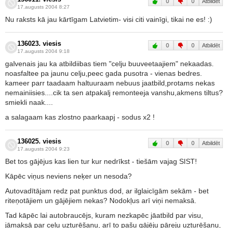
0
0
Atbildēt
17.augusts 2004 8:27
Nu raksts kā jau kārtīgam Latvietim- visi citi vainīgi, tikai ne es! :)
136023. viesis
0
0
Atbildēt
17.augusts 2004 9:18
galvenais jau ka atbildiibas tiem "celju buuveetaajiem" nekaadas.
noasfaltee pa jaunu celju,peec gada pusotra - vienas bedres.
kameer parr taadaam haltuuraam nebuus jaatbild,protams nekas
nemainiisies....cik ta sen atpakalj remonteeja vanshu,akmens tiltus?
smiekli naak....
a salagaam kas zlostno paarkaapj - sodus x2 !
136025. viesis
0
0
Atbildēt
17.augusts 2004 9:23
Bet tos gājējus kas lien tur kur nedrīkst - tiešām vajag SIST!
Kāpēc viņus neviens neķer un nesoda?
Autovadītājam redz pat punktus dod, ar ilglaicīgām sekām - bet
riteņotājiem un gājējiem nekas? Nodokļus arī viņi nemaksā.
Tad kāpēc lai autobraucējs, kuram nezkapēc jāatbild par visu,
jāmaksā par ceļu uzturēšanu, arī to pašu gājēju pāreju uzturēšanu,