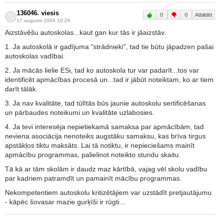
136046. viesis
0
0
Atbildēt
17.augusts 2004 10:29
Aizstāvēšu autoskolas...kaut gan kur tās ir jāaizstāv.
1. Ja autoskolā ir gadījuma "strādnieki", tad tie būtu jāpadzen pašai
autoskolas vadībai.
2. Ja mācās lielie ESi, tad ko autoskola tur var padarīt...tos var
identificēt apmācības procesā un...tad ir jābūt noteiktam, ko ar tiem
darīt tālāk.
3. Ja nav kvalitāte, tad tūlītās būs jaunie autoskolu sertificēšanas
un pārbaudes noteikumi un kvalitāte uzlabosies.
4. Ja tevi interesēja nepietiekamā samaksa par apmācībām, tad
neviena asociācija nenoteiks augstāku samaksu, kas brīva tirgus
apstākļos tiktu maksāts. Lai tā notiktu, ir nepieciešams mainīt
apmācību programmas, palielinot noteikto stundu skaitu.
Tā kā ar tām skolām ir daudz maz kārtībā, vajag vēl skolu vadību
par kadriem patramdīt un pamainīt mācību programmas.
Nekompetentiem autoskolu kritizētājiem var uzstādīt pretjautājumu
- kāpēc šovasar mazie gurķīši ir rūgti...