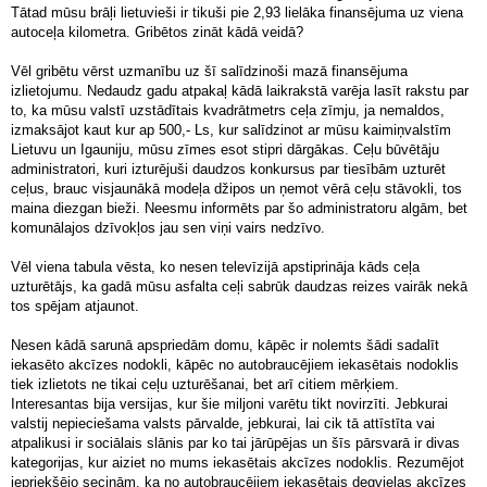
Tātad mūsu brāļi lietuvieši ir tikuši pie 2,93 lielāka finansējuma uz viena
autoceļa kilometra. Gribētos zināt kādā veidā?
Vēl gribētu vērst uzmanību uz šī salīdzinoši mazā finansējuma
izlietojumu. Nedaudz gadu atpakaļ kādā laikrakstā varēja lasīt rakstu par
to, ka mūsu valstī uzstādītais kvadrātmetrs ceļa zīmju, ja nemaldos,
izmaksājot kaut kur ap 500,- Ls, kur salīdzinot ar mūsu kaimiņvalstīm
Lietuvu un Igauniju, mūsu zīmes esot stipri dārgākas. Ceļu būvētāju
administratori, kuri izturējuši daudzos konkursus par tiesībām uzturēt
ceļus, brauc visjaunākā modeļa džipos un ņemot vērā ceļu stāvokli, tos
maina diezgan bieži. Neesmu informēts par šo administratoru algām, bet
komunālajos dzīvokļos jau sen viņi vairs nedzīvo.
Vēl viena tabula vēsta, ko nesen televīzijā apstiprināja kāds ceļa
uzturētājs, ka gadā mūsu asfalta ceļi sabrūk daudzas reizes vairāk nekā
tos spējam atjaunot.
Nesen kādā sarunā apspriedām domu, kāpēc ir nolemts šādi sadalīt
iekasēto akcīzes nodokli, kāpēc no autobraucējiem iekasētais nodoklis
tiek izlietots ne tikai ceļu uzturēšanai, bet arī citiem mērķiem.
Interesantas bija versijas, kur šie miljoni varētu tikt novirzīti. Jebkurai
valstij nepieciešama valsts pārvalde, jebkurai, lai cik tā attīstīta vai
atpalikusi ir sociālais slānis par ko tai jārūpējas un šīs pārsvarā ir divas
kategorijas, kur aiziet no mums iekasētais akcīzes nodoklis. Rezumējot
iepriekšējo secinām, ka no autobraucējiem iekasētais degvielas akcīzes