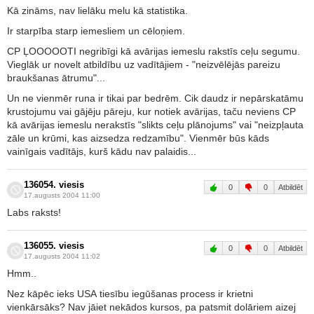
Kā zināms, nav lielāku melu kā statistika.
Ir starpība starp iemesliem un cēloņiem.
CP ĻOOOOOTI negribīgi kā avārijas iemeslu rakstīs ceļu segumu.
Vieglāk ur novelt atbildību uz vadītājiem - "neizvēlējās pareizu
braukšanas ātrumu"...
Un ne vienmēr runa ir tikai par bedrēm. Cik daudz ir nepārskatāmu
krustojumu vai gājēju pāreju, kur notiek avārijas, taču neviens CP
kā avārijas iemeslu nerakstīs "slikts ceļu plānojums" vai "neizpļauta
zāle un krūmi, kas aizsedza redzamību". Vienmēr būs kāds
vainīgais vadītājs, kurš kādu nav palaidis...
136054. viesis
0
0
Atbildēt
17.augusts 2004 11:00
Labs raksts!
136055. viesis
0
0
Atbildēt
17.augusts 2004 11:02
Hmm..
Nez kāpēc ieks USA tiesību iegūšanas process ir krietni
vienkārsāks? Nav jāiet nekādos kursos, pa patsmit dolāriem aizej