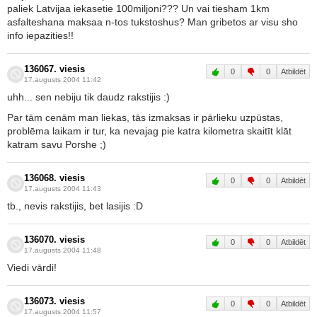
paliek Latvijaa iekasetie 100miljoni??? Un vai tiesham 1km
asfalteshana maksaa n-tos tukstoshus? Man gribetos ar visu sho
info iepazities!!
136067. viesis
0
0
Atbildēt
17.augusts 2004 11:42
uhh... sen nebiju tik daudz rakstijis :)
Par tām cenām man liekas, tās izmaksas ir pārlieku uzpūstas,
problēma laikam ir tur, ka nevajag pie katra kilometra skaitīt klāt
katram savu Porshe ;)
136068. viesis
0
0
Atbildēt
17.augusts 2004 11:43
tb., nevis rakstijis, bet lasijis :D
136070. viesis
0
0
Atbildēt
17.augusts 2004 11:48
Viedi vārdi!
136073. viesis
0
0
Atbildēt
17.augusts 2004 11:57