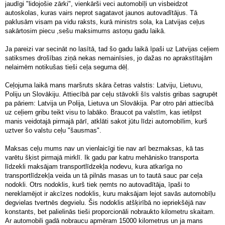
jaudīgi "lidojošie zārki", vienkārši veci automobīļi un visbeidzot
autoskolas, kuras vairs neprot sagatavot jaunos autovadītājus. Tā
paklusām visam pa vidu raksts, kurā ministrs sola, ka Latvijas ceļus
sakārtosim piecu ,sešu maksimums astoņu gadu laikā.
Ja pareizi var secināt no lasītā, tad šo gadu laikā īpaši uz Latvijas ceļiem
satiksmes drošības ziņā nekas nemainīsies, jo dažas no aprakstītajām
nelaimēm notikušas tieši ceļa seguma dēļ.
Ceļojuma laikā mans maršruts skāra četras valstis: Latviju, Lietuvu,
Poliju un Slovākiju. Attiecībā par ceļu stāvokli šīs valstis gribas sagrupēt
pa pāriem: Latvija un Polija, Lietuva un Slovākija. Par otro pāri attiecībā
uz ceļiem gribu teikt visu to labāko. Braucot pa valstīm, kas ietilpst
manis veidotajā pirmajā pārī, atklāti sakot jūtu līdzi automobīlim, kurš
uztver šo valstu ceļu "šausmas".
Maksas ceļu mums nav un vienlaicīgi tie nav arī bezmaksas, kā tas
varētu šķist pirmajā mirklī. Ik gadu par katru mehānisko transporta
līdzekli maksājam transportlīdzekļa nodevu, kura atkarīga no
transportlīdzekļa veida un tā pilnās masas un to tautā sauc par ceļa
nodokli. Otrs nodoklis, kurš tiek ņemts no autovadītāja, īpaši to
nereklamējot ir akcīzes nodoklis, kuru maksājam lejot savās automobīļu
degvielas tvertnēs degvielu. Šis nodoklis atšķirībā no iepriekšējā nav
konstants, bet palielinās tieši proporcionāli nobraukto kilometru skaitam.
Ar automobili gadā nobraucu apmēram 15000 kilometrus un ja mans