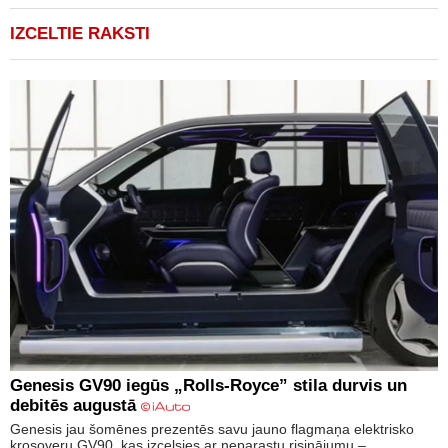
IZCELTIE RAKSTI
Genesis GV90 iegūs „Rolls-Royce” stila durvis un
debitēs augustā
Genesis jau šomēnes prezentēs savu jauno flagmaņa elektrisko
krosoveru GV90, kas izcelsies ar neparastu risinājumu –