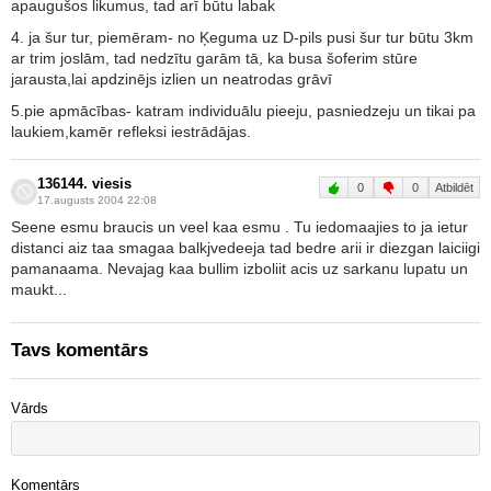
apaugušos likumus, tad arī būtu labak
4. ja šur tur, piemēram- no Ķeguma uz D-pils pusi šur tur būtu 3km
ar trim joslām, tad nedzītu garām tā, ka busa šoferim stūre
jarausta,lai apdzinējs izlien un neatrodas grāvī
5.pie apmācības- katram individuālu pieeju, pasniedzeju un tikai pa
laukiem,kamēr refleksi iestrādājas.
136144. viesis
0
0
Atbildēt
17.augusts 2004 22:08
Seene esmu braucis un veel kaa esmu . Tu iedomaajies to ja ietur
distanci aiz taa smagaa balkjvedeeja tad bedre arii ir diezgan laiciigi
pamanaama. Nevajag kaa bullim izboliit acis uz sarkanu lupatu un
maukt...
Tavs komentārs
Vārds
Komentārs