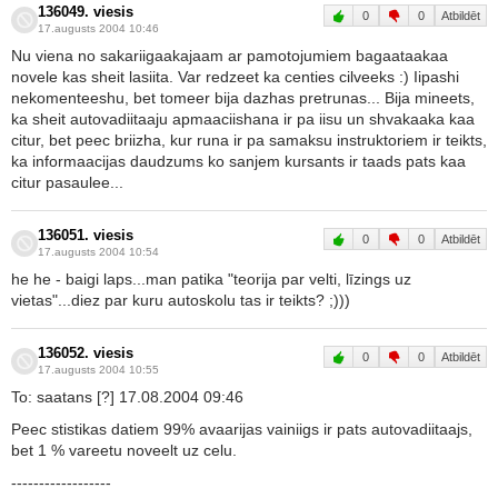
136049. viesis
0
0
Atbildēt
17.augusts 2004 10:46
Nu viena no sakariigaakajaam ar pamotojumiem bagaataakaa
novele kas sheit lasiita. Var redzeet ka centies cilveeks :) Iipashi
nekomenteeshu, bet tomeer bija dazhas pretrunas... Bija mineets,
ka sheit autovadiitaaju apmaaciishana ir pa iisu un shvakaaka kaa
citur, bet peec briizha, kur runa ir pa samaksu instruktoriem ir teikts,
ka informaacijas daudzums ko sanjem kursants ir taads pats kaa
citur pasaulee...
136051. viesis
0
0
Atbildēt
17.augusts 2004 10:54
he he - baigi laps...man patika "teorija par velti, līzings uz
vietas"...diez par kuru autoskolu tas ir teikts? ;)))
136052. viesis
0
0
Atbildēt
17.augusts 2004 10:55
To: saatans [?] 17.08.2004 09:46
Peec stistikas datiem 99% avaarijas vainiigs ir pats autovadiitaajs,
bet 1 % vareetu noveelt uz celu.
------------------