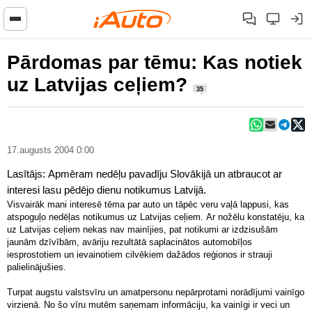
Pārdomas par tēmu: Kas notiek
uz Latvijas ceļiem?
35
17.augusts 2004 0:00
Lasītājs: Apmēram nedēļu pavadīju Slovākijā un atbraucot ar
interesi lasu pēdējo dienu notikumus Latvijā.
Visvairāk mani interesē tēma par auto un tāpēc veru vaļā lappusi, kas
atspoguļo nedēļas notikumus uz Latvijas ceļiem. Ar nožēlu konstatēju, ka
uz Latvijas ceļiem nekas nav mainījies, pat notikumi ar izdzisušām
jaunām dzīvībām, avāriju rezultātā saplacinātos automobīļos
iesprostotiem un ievainotiem cilvēkiem dažādos reģionos ir strauji
palielinājušies.
Turpat augstu valstsvīru un amatpersonu nepārprotami norādījumi vainīgo
virzienā. No šo vīru mutēm saņemam informāciju, ka vainīgi ir veci un