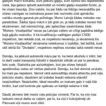
gadījies mācīt kursantu, kurš jebkuru gājēju, kurš šķērso ielu neparedzētā
vietā, bija gatavs apturēt automobili un minēto gājēju iespaidot fiziski, jo
tie viņam traucēja. Zinu valstis, ka par šādu vai līdzīgu nesavaldību pie
stūres vainīgais no instruktora puses tiek nozīmēts iziet apmācību
vairāku stundu garumā pie psihologa. Mums Latvijā šādas metodes nav
paredzētas. Šādus tipus mācīt ir ļoti grūti un, ja tādu izdodas novest līdz
eksāmenam, tad viennozīmīgi, pēc apliecības saņemšanas šāds
''Misters- Visatļautība" nesas pa Latvijas ceļiem un cītīgi papildina bēdīgo
bojā gājušo statistiku. It kā kvalifikāciju vadītājam piešķir CSDD
inspektors, bet nekādā ziņā, es inspektoru nevainoju, jo eksāmenā šis
"Misters-Visatļautība" eksāmena noteikumus ir izpildījis, bet būtībā, kurā
sēž iekšā šis "Divdabis", inspektors nepilnas stundas laikā noteikt nevar.
Domāju, ka jebkurā autoskolā māca par to, ka lietot alkoholu ir slikti, bet
to darīt vadot transporta līdzekli ir daudzkārt sliktāk un par to pienākas
liels sods. Statistika par aizturētajiem, kuri pie stūres lietojuši
apreibinošas vielas arī vēršas plašumā. Domāju, ka šeit dominē uzskats,
ka mani jau nepieķers. Ņemot vērā autovadītāju skaita attiecību pret ceļa
policistu skaitu, daudziem arī izdodas braukt reibuma stāvoklī
neaizturētam. Neaizturēts, tātad nesodīts un maisam gals ir vaļā līdz
brīdim, kad zūd kontrole pār spēkratu un kārtējā nelaime ir klāt.
Daudz akmens tiek mests ceļu policijas virzienā. Par to, ka viņi maz
redzami veicot darbu uz ceļiem, par to, ka viņi ir kukuļņēmēji utt.
Pārsvarā viņi mums esot slikti.