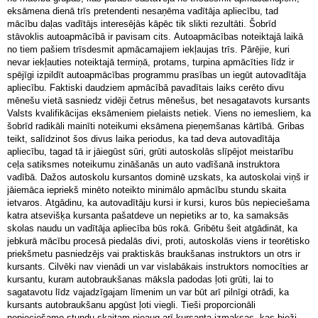
eksāmena dienā trīs pretendenti nesaņēma vadītāja apliecību, tad
mācību daļas vadītājs interesējās kāpēc tik slikti rezultāti. Šobrīd
stāvoklis autoapmācībā ir pavisam cits. Autoapmācības noteiktajā laikā
no tiem pašiem trīsdesmit apmācamajiem iekļaujas trīs. Pārējie, kuri
nevar iekļauties noteiktajā termiņā, protams, turpina apmācīties līdz ir
spējīgi izpildīt autoapmācības programmu prasības un iegūt autovadītāja
apliecību. Faktiski daudziem apmācībā pavadītais laiks cerēto divu
mēnešu vietā sasniedz vidēji četrus mēnešus, bet nesagatavots kursants
Valsts kvalifikācijas eksāmeniem pielaists netiek. Viens no iemesliem, ka
šobrīd radikāli mainīti noteikumi eksāmena pieņemšanas kārtībā. Gribas
teikt, salīdzinot šos divus laika periodus, ka tad deva autovadītāja
apliecību, tagad tā ir jāiegūst sūri, grūti autoskolās slīpējot meistarību
ceļa satiksmes noteikumu zināšanās un auto vadīšanā instruktora
vadībā. Dažos autoskolu kursantos dominē uzskats, ka autoskolai viņš ir
jāiemāca iepriekš minēto noteikto minimālo apmācību stundu skaita
ietvaros. Atgādinu, ka autovadītāju kursi ir kursi, kuros būs nepieciešama
katra atsevišķa kursanta pašatdeve un nepietiks ar to, ka samaksās
skolas naudu un vadītāja apliecība būs rokā. Gribētu šeit atgādināt, ka
jebkurā mācību procesā piedalās divi, proti, autoskolās viens ir teorētisko
priekšmetu pasniedzējs vai praktiskās braukšanas instruktors un otrs ir
kursants. Cilvēki nav vienādi un var vislabākais instruktors nomocīties ar
kursantu, kuram autobraukšanas māksla padodas ļoti grūti, lai to
sagatavotu līdz vajadzīgajam līmenim un var būt arī pilnīgi otrādi, ka
kursants autobraukšanu apgūst ļoti viegli. Tieši proporcionāli
nepieciešamo stundu skaitam pieaug arī kursanta izmaksas, kas bieži