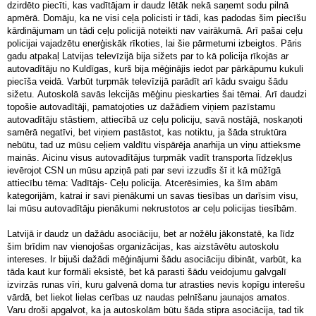
dzirdēto piecīti, kas vadītājam ir daudz lētāk nekā saņemt sodu pilnā
apmērā. Domāju, ka ne visi ceļa policisti ir tādi, kas padodas šim piecīšu
kārdinājumam un tādi ceļu policijā noteikti nav vairākumā. Arī pašai ceļu
policijai vajadzētu enerģiskāk rīkoties, lai šie pārmetumi izbeigtos. Pāris
gadu atpakaļ Latvijas televīzijā bija sižets par to kā policija rīkojās ar
autovadītāju no Kuldīgas, kurš bija mēģinājis iedot par pārkāpumu kukuli
piecīša veidā. Varbūt turpmāk televīzijā parādīt arī kādu svaigu šādu
sižetu. Autoskolā savās lekcijās mēģinu pieskarties šai tēmai. Arī daudzi
topošie autovadītāji, pamatojoties uz dažādiem viņiem pazīstamu
autovadītāju stāstiem, attiecībā uz ceļu policiju, savā nostājā, noskaņoti
samērā negatīvi, bet viņiem pastāstot, kas notiktu, ja šāda struktūra
nebūtu, tad uz mūsu ceļiem valdītu vispārēja anarhija un viņu attieksme
mainās. Aicinu visus autovadītājus turpmāk vadīt transporta līdzekļus
ievērojot CSN un mūsu apziņā pati par sevi izzudīs šī it kā mūžīgā
attiecību tēma: Vadītājs- Ceļu policija. Atcerēsimies, ka šīm abām
kategorijām, katrai ir savi pienākumi un savas tiesības un darīsim visu,
lai mūsu autovadītāju pienākumi nekrustotos ar ceļu policijas tiesībām.
Latvijā ir daudz un dažādu asociāciju, bet ar nožēlu jākonstatē, ka līdz
šim brīdim nav vienojošas organizācijas, kas aizstāvētu autoskolu
intereses. Ir bijuši dažādi mēģinājumi šādu asociāciju dibināt, varbūt, ka
tāda kaut kur formāli eksistē, bet kā parasti šādu veidojumu galvgalī
izvirzās runas vīri, kuru galvenā doma tur atrasties nevis kopīgu interešu
vārdā, bet liekot lielas cerības uz naudas pelnīšanu jaunajos amatos.
Varu droši apgalvot, ka ja autoskolām būtu šāda stipra asociācija, tad tik