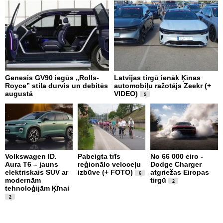
Genesis GV90 iegūs „Rolls-
Latvijas tirgū ienāk Ķīnas
Š
Royce” stila durvis un debitēs
automobiļu ražotājs Zeekr (+
m
augustā
VIDEO)
P
5
Volkswagen ID.
Pabeigta trīs
No 66 000 eiro -
M
Aura T6 – jauns
reģionālo veloceļu
Dodge Charger
A
elektriskais SUV ar
izbūve (+ FOTO)
atgriežas Eiropas
d
6
modernām
tirgū
M
2
tehnoloģijām Ķīnai
n
2