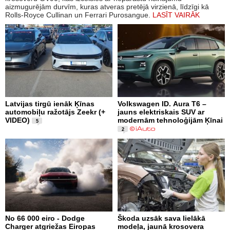
aizmugurējām durvīm, kuras atveras pretējā virzienā, līdzīgi kā
Rolls-Royce Cullinan un Ferrari Purosangue.
LASĪT VAIRĀK
Latvijas tirgū ienāk Ķīnas
Volkswagen ID. Aura T6 –
automobiļu ražotājs Zeekr (+
jauns elektriskais SUV ar
VIDEO)
modernām tehnoloģijām Ķīnai
5
2
No 66 000 eiro - Dodge
Škoda uzsāk sava lielākā
Charger atgriežas Eiropas
modeļa, jaunā krosovera