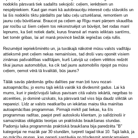
nodoklis pārsvarā tiek sadalīts sekojoši: ceļiem, ierēdņiem un
nespējniekiem. Kaut gan mani kā autobraucēju interesē ceļu stāvoklis un
lai šis nodoklis tiktu pārdalīts par labu ceļu uzturēšanai, remontiem un
jaunu ceļu būvēšanai. Braucot pa ceļiem ap Rīgu mani pārņem skaudība
par rosību uz šiem ceļiem tos rekonstruējot un būvējot, bet rodas manī
lepnums, ka šeit notiek darbi, kurus finansē arī manis ieliktais santīms,
bet tomēr gribas, lai arī manā provincē biežāk iegriežas ceļa rullis.
Rezumējot iepriekšminēto un, ja tuvākajā nākotnē mūsu valsts vadītāju
attieksmē pret ceļiem nekas nemainīsies, tad droši varu oponēt visiem
zināmas pašvaldības vadītājam, kurš Latvijā uz ceļiem vēlētos redzēt
tikai jaunus automobīļus, ka cik tad jauns automobīlis ripojot pa mūsu
ceļiem, ņemot vērā tā kvalitāti, būs jauns?
Tālāk savās pārdomās gribu dalīties par man ļoti tuvu nozari-
autoapmācību, jo esmu tajā iekšā vairāk kā divdesmit gadus. Lai kā
mums, kuri ir piedzīvojuši laikus pavisam citā valsts iekārtā, negribas to
atcerēties, jo dominē uzskats, ka pārsvarā tad viss bija daudz sliktāk un
nepareizi. Līdz ar valsts neatkarību un iekārtas maiņu tika mainītas
autoapmācības programmas. Pirmajā mirklī pat liekas, ka šīs
programmas radītas, paejot pretī autoskolu klientam, jo salīdzinoši ir
samazinātas obligātās teorijas un praktiskās braukšanas stundas.
Padomju laika programmās praktiskā braukšana bija paredzēta "B"
kategorijai ne mazāk par 30 stundām, turpretī tagad tikai 10. Tajā laikā, ja
no mācību grupas, kas parasti sastāvēja no trīsdesmit apmācamajiem,