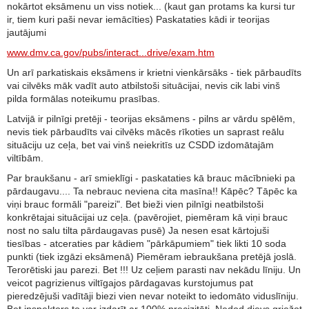
nokārtot eksāmenu un viss notiek... (kaut gan protams ka kursi tur
ir, tiem kuri paši nevar iemācīties) Paskataties kādi ir teorijas
jautājumi
www.dmv.ca.gov/pubs/interact...drive/exam.htm
Un arī parkatiskais eksāmens ir krietni vienkārsāks - tiek pārbaudīts
vai cilvēks māk vadīt auto atbilstoši situācijai, nevis cik labi vinš
pilda formālas noteikumu prasības.
Latvijā ir pilnīgi pretēji - teorijas eksāmens - pilns ar vārdu spēlēm,
nevis tiek pārbaudīts vai cilvēks mācēs rīkoties un saprast reālu
situāciju uz ceļa, bet vai vinš neiekritīs uz CSDD izdomātajām
viltībām.
Par braukšanu - arī smieklīgi - paskataties kā brauc mācībnieki pa
pārdaugavu.... Ta nebrauc neviena cita masīna!! Kāpēc? Tāpēc ka
viņi brauc formāli "pareizi". Bet bieži vien pilnīgi neatbilstoši
konkrētajai situācijai uz ceļa. (pavērojiet, piemēram kā viņi brauc
nost no salu tilta pārdaugavas pusē) Ja nesen esat kārtojuši
tiesības - atceraties par kādiem "pārkāpumiem" tiek likti 10 soda
punkti (tiek izgāzi eksāmenā) Piemēram iebraukšana pretējā joslā.
Terorētiski jau parezi. Bet !!! Uz ceļiem parasti nav nekādu līniju. Un
veicot pagrizienus viltīgajos pārdagavas kurstojumus pat
pieredzējuši vadītāji biezi vien nevar noteikt to iedomāto viduslīniju.