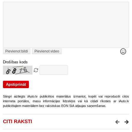
Pievienot bildi
Pievienot video
Drošības kods
Stingri aizliegts iAuto.lv publicētos materiālus izmantot, kopēt vai reproducēt citos
interneta portālos, masu informācijas līdzekļos vai kā citādi rīkoties ar iAuto.lv
publicētajiem materiāliem bez rakstiskas EON SIA atļaujas saņemšanas.
CITI RAKSTI