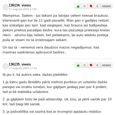
136134. viesis
0
0
Atbildēt
17.augusts 2004 17:34
Wampirius, Sailem - jus laikam pa latvijas celiem neesat braukusi...
interesanti gan kur tie 11 gadi pavaditi. Man gan ir gadijies redzet,
kas izskatijas pec tam, kad vieglajam, kas brauca aiz balkjvedeja
peksni prieksa paradijas bedre, kura tas pazudeja prieksejo kreiso
riteni... atrums bija neliels, bet pietiekams, lai auto ielidotu preteja
josla ar visam no ta izrietosajam sekam...
Un tas ta - nenemot vera daudzos mazos negadijumus, kas
masinas saskrienas apbraucot bedres...
136135. viesis
0
0
Atbildēt
17.augusts 2004 17:43
tā jau ir, kā autors saka. dažas piebildes
1.ja katru gadu likvidētu pāris melnos punktus un uztaisītu dažas
parejas vai izraktu tuneļus, kur gājējam jasliepj pari par 4 joslām,
tad ai kā statistika uzlabotos
2. ja gājējiem būtu tie paši atstarotāji- cik zinu, ja pērk vairāk par 10
km, tad baigi lēti sanāk.
3. ja pašvaldība vai sazina kas ar krumgrizi appļautu visādus