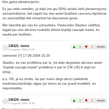
būs gaisa piesārņojums.
Es jau neko neteiktu, ja daļa (ne jau 50%) aizietu tieši piesārņojuma
samazināšanai, bet tagad tas viss aiziet budžeta caurumu lāpīšanai
un autovadītāji tiek izmantoti kā slaucamas govis...
Bet īstenībā jau nav ko uztraukties. Pateicoties Repšes valdībai,
tagad jau viss akcīzes nodoklis iebirst kopējā caurajā maisā, ko
saukā par budžetu...
136121. viesis
0
0
Atbildēt
17.augusts 2004 15:23
raimondo [?] 17.08.2004 15:20
Skaidrs, ka nav problēma par to, ka daļa degvielas akcīzes aiziet
"kopējā caurajā maisā" problēma ir par to CIK LIELA daļa tur
izkūp...
p.s. OK, ja es zinātu, ka par manu degv.akcīzi palielinās
medmāsu/skolotāju algas (ar domu lai var prasīt kvalitāti), es
neprotestētu.
136124. viesis
0
0
Atbildēt
17.augusts 2004 15:34