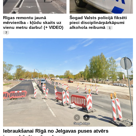
Rīgas remontu jaunā
Šogad Valsts policijā fiksēti
mērvienība - kļūdu skaits uz
pieci disciplinārpārkāpumi
vienu metru darbu! (+ VIDEO)
alkohola reibumā
1
7
Iebraukšanai Rīgā no Jelgavas puses atvērs