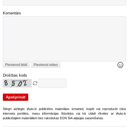
Komentārs
Pievienot bildi
Pievienot video
Drošības kods
Stingri aizliegts iAuto.lv publicētos materiālus izmantot, kopēt vai reproducēt citos
interneta portālos, masu informācijas līdzekļos vai kā citādi rīkoties ar iAuto.lv
publicētajiem materiāliem bez rakstiskas EON SIA atļaujas saņemšanas.