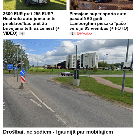
3600 EUR pret 255 EUR?
Pirmajam super sporta auto
Neatradu auto jumta telts
pasaulē 60 gadi –
priekšrocības pret ātri
Lamborghini piesaka īpašo
būvējamo telti uz zemes! (+
versiju 99 vienībās (+ FOTO)
VIDEO)
4
3
Drošībai, ne sodiem - Igaunijā par mobilajiem