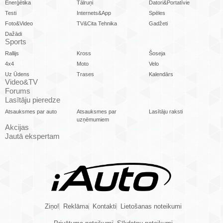
Enerģētika
Tālruņi
Datori&Portatīvie
Testi
Internets&App
Spēles
Foto&Video
TV&Cita Tehnika
Gadžeti
Dažādi
Sports
Rallijs
Kross
Šoseja
4x4
Moto
Velo
Uz Ūdens
Trases
Kalendārs
Video&TV
Forums
Lasītāju pieredze
Atsauksmes par auto
Atsauksmes par
Lasītāju raksti
uzņēmumiem
Akcijas
Jautā ekspertam
Ziņo!
Reklāma
Kontakti
Lietošanas noteikumi