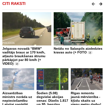
CITI RAKSTI
Jelgavas novadā “BMW”
Netālu no Salaspils aizdedzies
P
vadītājs brauc ar 170 km/h,
kravas auto (+ FOTO
S
2
atļauto braukšanas ātrumu
b
pārkāpjot par 80 km/h (+
z
VIDEO)
2
I
Aizsardzības
Šodien (5.08)
Rīgas remontu
n
ministrs norāda uz
degvielai akcijas
jaunā mērvienība -
a
nepieciešamību
cenas: Dīzelis 1.817
kļūdu skaits uz
j
Latvijai sagādāt
un 95. benzīns
vienu metru darbu!
p