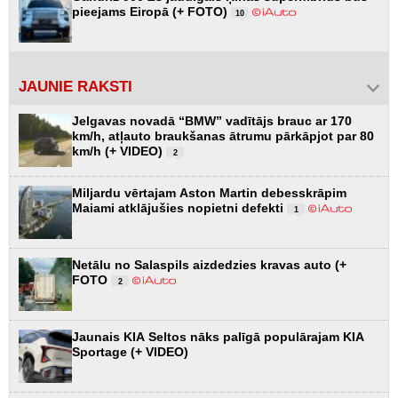
pieejams Eiropā (+ FOTO)
10
JAUNIE RAKSTI
Jelgavas novadā “BMW” vadītājs brauc ar 170
km/h, atļauto braukšanas ātrumu pārkāpjot par 80
km/h (+ VIDEO)
2
Miljardu vērtajam Aston Martin debesskrāpim
Maiami atklājušies nopietni defekti
1
Netālu no Salaspils aizdedzies kravas auto (+
FOTO
2
Jaunais KIA Seltos nāks palīgā populārajam KIA
Sportage (+ VIDEO)