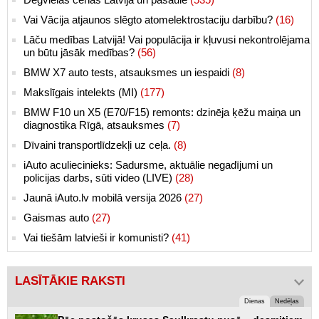
Vai Vācija atjaunos slēgto atomelektrostaciju darbību?
(16)
Lāču medības Latvijā! Vai populācija ir kļuvusi nekontrolējama
un būtu jāsāk medības?
(56)
BMW X7 auto tests, atsauksmes un iespaidi
(8)
Makslīgais intelekts (MI)
(177)
BMW F10 un X5 (E70/F15) remonts: dzinēja ķēžu maiņa un
diagnostika Rīgā, atsauksmes
(7)
Dīvaini transportlīdzekļi uz ceļa.
(8)
iAuto aculiecinieks: Sadursme, aktuālie negadījumi un
policijas darbs, sūti video (LIVE)
(28)
Jaunā iAuto.lv mobilā versija 2026
(27)
Gaismas auto
(27)
Vai tiešām latvieši ir komunisti?
(41)
LASĪTĀKIE RAKSTI
Dienas
Nedēļas