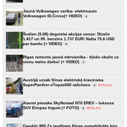
Jaunā Volkswagen cerība- elektroauto
Volkswagen ID.Cross(+ VIDEO)
4
Šodien (5.08) degvielai akcijas cenas: Dīzelis
1.817 un 95. benzīns 1.737 EUR! Nafta 75.6 USD
par barelu (+ VIDEO)
9
Rīgas remontu jaunā mērvienība - kļūdu skaits uz
vienu metru darbu! (+ VIDEO)
7
Austrijā uzsāk Ķīnas elektriskā kravinieka
SuperPanther eTopas600 ražošanu
2
Xiaomi piesaka SkyNomad N70 EREV – luksusa
SUV Eiropas tirgum (+ FOTO)
3
Gandrīz 900 Zs jaudīgais Ķīnas superhibrīds būs