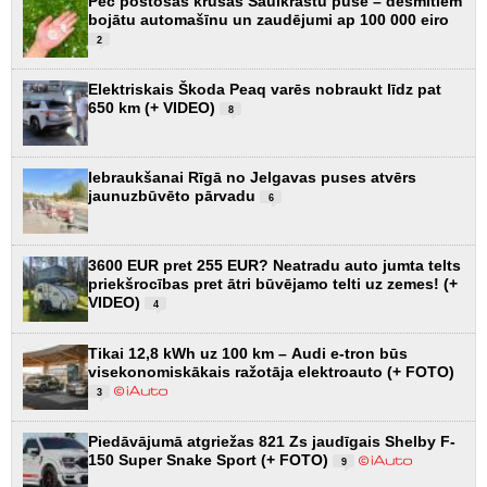
Pēc postošās krusas Saulkrastu pusē – desmitiem
bojātu automašīnu un zaudējumi ap 100 000 eiro
2
Elektriskais Škoda Peaq varēs nobraukt līdz pat
650 km (+ VIDEO)
8
Iebraukšanai Rīgā no Jelgavas puses atvērs
jaunuzbūvēto pārvadu
6
3600 EUR pret 255 EUR? Neatradu auto jumta telts
priekšrocības pret ātri būvējamo telti uz zemes! (+
VIDEO)
4
Tikai 12,8 kWh uz 100 km – Audi e-tron būs
visekonomiskākais ražotāja elektroauto (+ FOTO)
3
Piedāvājumā atgriežas 821 Zs jaudīgais Shelby F-
150 Super Snake Sport (+ FOTO)
9