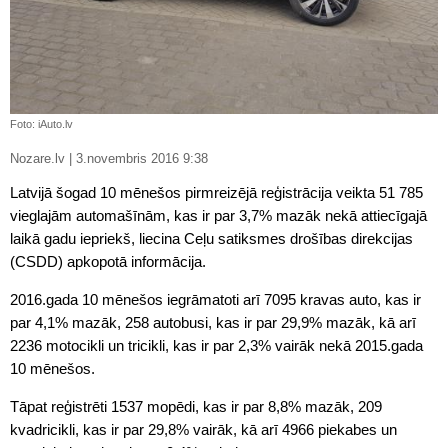
Foto: iAuto.lv
Nozare.lv | 3.novembris 2016 9:38
Latvijā šogad 10 mēnešos pirmreizējā reģistrācija veikta 51 785
vieglajām automašīnām, kas ir par 3,7% mazāk nekā attiecīgajā
laikā gadu iepriekš, liecina Ceļu satiksmes drošības direkcijas
(CSDD) apkopotā informācija.
2016.gada 10 mēnešos iegrāmatoti arī 7095 kravas auto, kas ir
par 4,1% mazāk, 258 autobusi, kas ir par 29,9% mazāk, kā arī
2236 motocikli un tricikli, kas ir par 2,3% vairāk nekā 2015.gada
10 mēnešos.
Tāpat reģistrēti 1537 mopēdi, kas ir par 8,8% mazāk, 209
kvadricikli, kas ir par 29,8% vairāk, kā arī 4966 piekabes un