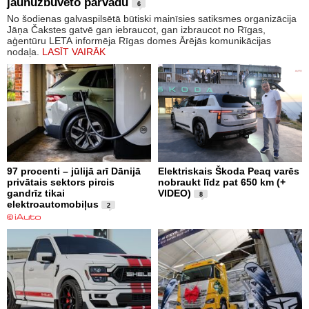
jaunuzbūvēto pārvadu
6
No šodienas galvaspilsētā būtiski mainīsies satiksmes organizācija
Jāņa Čakstes gatvē gan iebraucot, gan izbraucot no Rīgas,
aģentūru LETA informēja Rīgas domes Ārējās komunikācijas
nodaļa.
LASĪT VAIRĀK
97 procenti – jūlijā arī Dānijā
Elektriskais Škoda Peaq varēs
privātais sektors pircis
nobraukt līdz pat 650 km (+
gandrīz tikai
VIDEO)
8
elektroautomobiļus
2