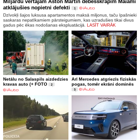
Miljardu vērtajam Aston Martin debesskrāpim Maiami
atklājušies nopietni defekti
1
Dzīvokļi šajos luksusa apartamentos maksā miljonus, taču īpašnieki
saskaras nepatīkamiem pārsteigumiem, kas uzradušies tikai divus
gadus pēc ēkas nodošanas ekspluatācijā.
LASĪT VAIRĀK
Netālu no Salaspils aizdedzies
Arī Mercedes atgriezīs fiziskās
kravas auto (+ FOTO
pogas, tomēr ekrāni dominēs
2
5