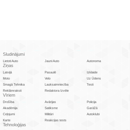
Sludinājumi
Lietoti Auto
Jauni Auto
Autonoma
Ziņas
Latvijā
Pasaulē
Izklaide
Moto
Velo
Uz Ūdens
Smagā Tehnika
Lauksaimniecība
Testi
Reklāmraksti
Redaktora Izvēle
Vīriem
Drošība
Avārijas
Policija
Akadēmija
Satiksme
Garāžā
Ceļojumi
Militāri
Autoklubi
Karte
Reakcijas tests
Tehnoloģijas