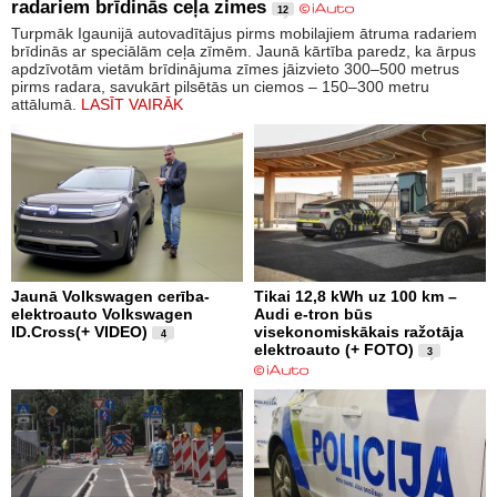
radariem brīdinās ceļa zimes
12
Turpmāk Igaunijā autovadītājus pirms mobilajiem ātruma radariem
brīdinās ar speciālām ceļa zīmēm. Jaunā kārtība paredz, ka ārpus
apdzīvotām vietām brīdinājuma zīmes jāizvieto 300–500 metrus
pirms radara, savukārt pilsētās un ciemos – 150–300 metru
attālumā.
LASĪT VAIRĀK
Jaunā Volkswagen cerība-
Tikai 12,8 kWh uz 100 km –
elektroauto Volkswagen
Audi e-tron būs
ID.Cross(+ VIDEO)
visekonomiskākais ražotāja
4
elektroauto (+ FOTO)
3