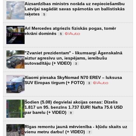
Aizsardzības ministrs norāda uz nepieciešamību
Latvijai sagādāt savas spārnotās un ballistiskās
raķetes
5
Arī Mercedes atgriezīs fiziskās pogas, tomēr
ekrāni dominēs
5
"Zvaniet prezidentam" - likumsargi Āgenskalnā
aiztur agresīvu un, iespējams, iereibušu
autovadītāju (+ VIDEO)
3
Xiaomi piesaka SkyNomad N70 EREV – luksusa
SUV Eiropas tirgum (+ FOTO)
3
Šodien (5.08) degvielai akcijas cenas: Dīzelis
1.817 un 95. benzīns 1.737 EUR! Nafta 75.6 USD
par barelu (+ VIDEO)
9
Rīgas remontu jaunā mērvienība - kļūdu skaits uz
vienu metru darbu! (+ VIDEO)
7