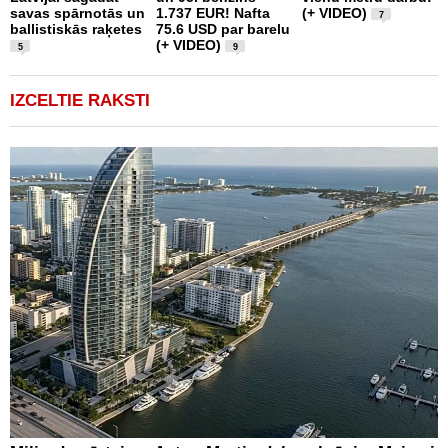
savas spārnotās un
1.737 EUR! Nafta
(+ VIDEO)
7
ballistiskās raķetes
75.6 USD par barelu
(+ VIDEO)
5
9
IZCELTIE RAKSTI