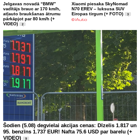
Jelgavas novadā “BMW”
Xiaomi piesaka SkyNomad
vadītājs brauc ar 170 km/h,
N70 EREV – luksusa SUV
atļauto braukšanas ātrumu
Eiropas tirgum (+ FOTO)
3
pārkāpjot par 80 km/h (+
VIDEO)
2
Šodien (5.08) degvielai akcijas cenas: Dīzelis 1.817 un
95. benzīns 1.737 EUR! Nafta 75.6 USD par barelu (+
VIDEO)
9