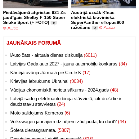
Piedāvājumā atgriežas 821 Zs
Austrijā uzsāk Ķīnas
jaudīgais Shelby F-150 Super
elektriskā kravinieka
Snake Sport (+ FOTO)
SuperPanther eTopas600
9
ražošanu
2
JAUNĀKAIS FORUMĀ
iAuto čats - aktuālā dienas diskusija
(6011)
Latvijas Gada auto 2027 - jaunu automobiļu konkurss
(34)
Kārtējā avārija Jūrmalā pie Circle K
(17)
Krievijas iebrukums Ukrainā!
(9034)
Vācijas ekonomiskā norieta sākums - 2024.gads
(48)
Latvijā sadeg elektroauto biroja stāvvietā, cik droši tie ir
daudzstāvu stāvvietās
(24)
Moto salidojums Ķemeros
(6)
Volkswagen jaunajiem dzinējiem zūd jauda, ko darīt?
(44)
Šofera dienasgrāmata.
(5307)
Degvielas cenas Latvijā un pasaulē
(535)