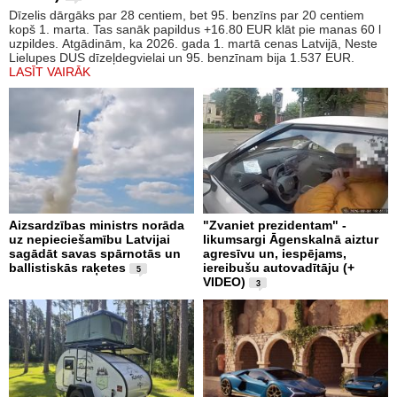
Dīzelis dārgāks par 28 centiem, bet 95. benzīns par 20 centiem
kopš 1. marta. Tas sanāk papildus +16.80 EUR klāt pie manas 60 l
uzpildes. Atgādinām, ka 2026. gada 1. martā cenas Latvijā, Neste
Lielupes DUS dīzeļdegvielai un 95. benzīnam bija 1.537 EUR.
LASĪT VAIRĀK
Aizsardzības ministrs norāda
"Zvaniet prezidentam" -
uz nepieciešamību Latvijai
likumsargi Āgenskalnā aiztur
sagādāt savas spārnotās un
agresīvu un, iespējams,
ballistiskās raķetes
iereibušu autovadītāju (+
5
VIDEO)
3