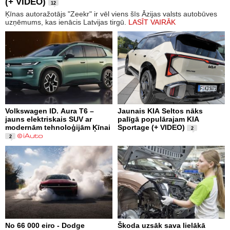
(+ VIDEO)
12
Ķīnas autoražotājs "Zeekr" ir vēl viens šīs Āzijas valsts autobūves
uzņēmums, kas ienācis Latvijas tirgū.
LASĪT VAIRĀK
Volkswagen ID. Aura T6 –
Jaunais KIA Seltos nāks
jauns elektriskais SUV ar
palīgā populārajam KIA
modernām tehnoloģijām Ķīnai
Sportage (+ VIDEO)
2
2
No 66 000 eiro - Dodge
Škoda uzsāk sava lielākā