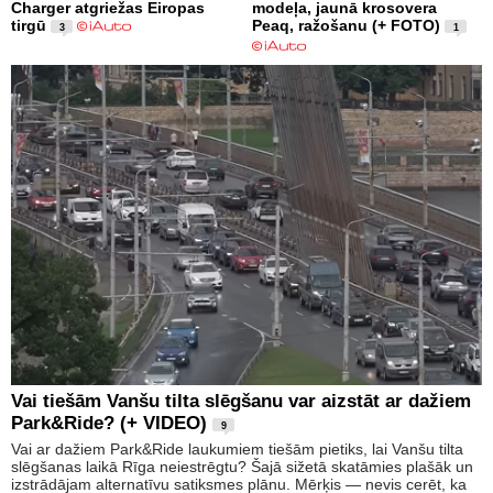
Charger atgriežas Eiropas
modeļa, jaunā krosovera
tirgū
Peaq, ražošanu (+ FOTO)
3
1
Vai tiešām Vanšu tilta slēgšanu var aizstāt ar dažiem
Park&Ride? (+ VIDEO)
9
Vai ar dažiem Park&Ride laukumiem tiešām pietiks, lai Vanšu tilta
slēgšanas laikā Rīga neiestrēgtu? Šajā sižetā skatāmies plašāk un
izstrādājam alternatīvu satiksmes plānu. Mērķis — nevis cerēt, ka