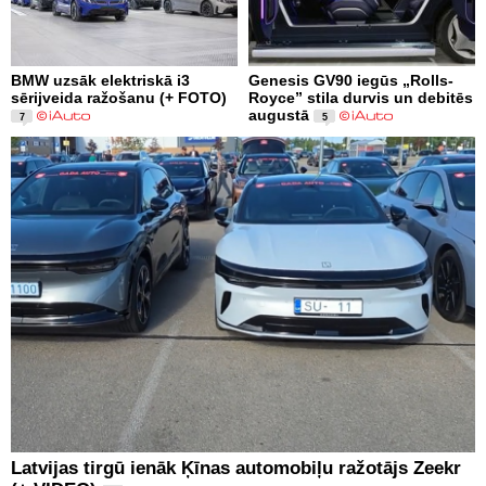
BMW uzsāk elektriskā i3
Genesis GV90 iegūs „Rolls-
sērijveida ražošanu (+ FOTO)
Royce” stila durvis un debitēs
augustā
7
5
Latvijas tirgū ienāk Ķīnas automobiļu ražotājs Zeekr