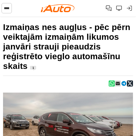
Izmaiņas nes augļus - pēc pērn
veiktajām izmaiņām likumos
janvāri strauji pieaudzis
reģistrēto vieglo automašīnu
skaits
1