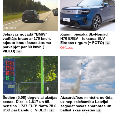
Jelgavas novadā “BMW”
Xiaomi piesaka SkyNomad
vadītājs brauc ar 170 km/h,
N70 EREV – luksusa SUV
atļauto braukšanas ātrumu
Eiropas tirgum (+ FOTO)
4
pārkāpjot par 80 km/h (+
VIDEO)
6
Šodien (5.08) degvielai akcijas
Aizsardzības ministrs norāda
cenas: Dīzelis 1.817 un 95.
uz nepieciešamību Latvijai
benzīns 1.737 EUR! Nafta 75.6
sagādāt savas spārnotās un
USD par barelu (+ VIDEO)
ballistiskās raķetes
9
12