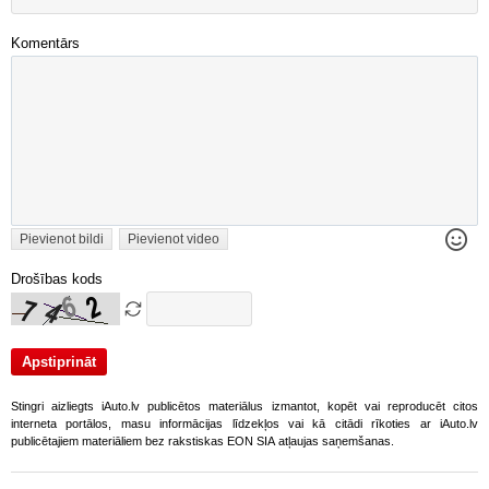
Komentārs
Pievienot bildi
Pievienot video
Drošības kods
Stingri aizliegts iAuto.lv publicētos materiālus izmantot, kopēt vai reproducēt citos
interneta portālos, masu informācijas līdzekļos vai kā citādi rīkoties ar iAuto.lv
publicētajiem materiāliem bez rakstiskas EON SIA atļaujas saņemšanas.