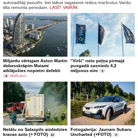
autovadītāji pazudīs, bet laikus sagatavot reālus maršrutus Vanšu
tilta remonta periodam.
LASĪT VAIRĀK
Miljardu vērtajam Aston Martin
“Virši” neto peļņa pirmajā
debesskrāpim Maiami
pusgadā sasniedz 4,2
atklājušies nopietni defekti
miljonus eiro
3
6
Netālu no Salaspils aizdedzies
Fotogalerija: Jaunais Subaru
kravas auto (+ FOTO)
Uncharted (+FOTO)
12
3