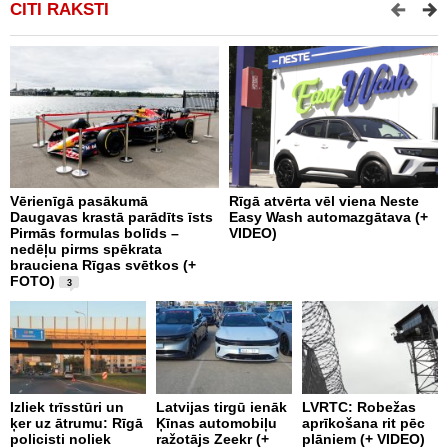
CITI RAKSTI
Vērienīgā pasākumā
Rīgā atvērta vēl viena Neste
V
Daugavas krastā parādīts īsts
Easy Wash automazgātava (+
s
Pirmās formulas bolīds –
VIDEO)
P
nedēļu pirms spēkrata
brauciena Rīgas svētkos (+
FOTO)
3
K
g
Izliek trīsstūri un
Latvijas tirgū ienāk
LVRTC: Robežas
a
ķer uz ātrumu: Rīgā
Ķīnas automobiļu
aprīkošana rit pēc
p
policisti noliek
ražotājs Zeekr (+
plāniem (+ VIDEO)
n