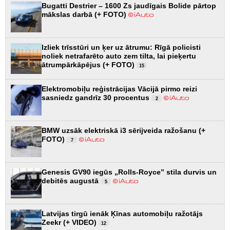
Bugatti Destrier – 1600 Zs jaudīgais Bolide pārtop
mākslas darbā (+ FOTO)
Izliek trīsstūri un ķer uz ātrumu: Rīgā policisti
noliek netrafarēto auto zem tilta, lai pieķertu
ātrumpārkāpējus (+ FOTO)
15
Elektromobiļu reģistrācijas Vācijā pirmo reizi
sasniedz gandrīz 30 procentus
2
BMW uzsāk elektriskā i3 sērijveida ražošanu (+
FOTO)
7
Genesis GV90 iegūs „Rolls-Royce” stila durvis un
debitēs augustā
5
Latvijas tirgū ienāk Ķīnas automobiļu ražotājs
Zeekr (+ VIDEO)
12