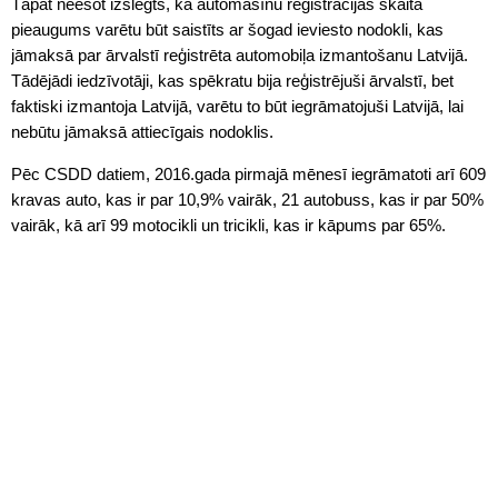
Tāpat neesot izslēgts, ka automašīnu reģistrācijas skaita
pieaugums varētu būt saistīts ar šogad ieviesto nodokli, kas
jāmaksā par ārvalstī reģistrēta automobiļa izmantošanu Latvijā.
Tādējādi iedzīvotāji, kas spēkratu bija reģistrējuši ārvalstī, bet
faktiski izmantoja Latvijā, varētu to būt iegrāmatojuši Latvijā, lai
nebūtu jāmaksā attiecīgais nodoklis.
Pēc CSDD datiem, 2016.gada pirmajā mēnesī iegrāmatoti arī 609
kravas auto, kas ir par 10,9% vairāk, 21 autobuss, kas ir par 50%
vairāk, kā arī 99 motocikli un tricikli, kas ir kāpums par 65%.