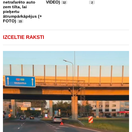
netrafarēto auto
VIDEO)
t
12
2
zem tilta, lai
pieķertu
ātrumpārkāpējus (+
FOTO)
15
IZCELTIE RAKSTI