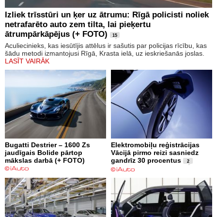
Izliek trīsstūri un ķer uz ātrumu: Rīgā policisti noliek
netrafarēto auto zem tilta, lai pieķertu
ātrumpārkāpējus (+ FOTO)
15
Aculiecinieks, kas iesūtījis attēlus ir sašutis par policijas rīcību, kas
šādu metodi izmantojusi Rīgā, Krasta ielā, uz ieskriešanās joslas.
LASĪT VAIRĀK
Bugatti Destrier – 1600 Zs
Elektromobiļu reģistrācijas
jaudīgais Bolide pārtop
Vācijā pirmo reizi sasniedz
mākslas darbā (+ FOTO)
gandrīz 30 procentus
2