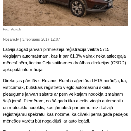
Foto: iAuto.lv
Nozare.lv | 3.februāris 2017 12:07
Latvijā šogad janvārī pirmreizējā reģistrācija veikta 5715
vieglajām automašīnām, kas ir par 61,3% vairāk nekā attiecīgajā
mēnesī pērn, liecina Ceļu satiksmes drošības direkcijas (CSDD)
apkopotā informācija.
Direkcijas pārstāvis Rolands Rumba aģentūra LETA norādīja, ka,
visticamāk, būtiskais reģistrēto vieglo automašīnu skaita
pieaugums janvārī saistīts ar pērn veiktajām nodokļa izmaiņām
šajā jomā. Piemēram, no šā gada tika atcelts vieglo automobiļu
un motociklu nodoklis, kas jāmaksā par pirmo reizi Latvijā
reģistrējamu spēkratu, kas nozīmē, ka cilvēki pērnā gada pēdējos
mēnešos varētu būt nogaidījuši ar auto iegādi.