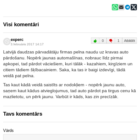
Visi komentāri
experc
0
1
Atbildēt
3.februāris 2017 14:17
Latvijā daudzas pārvadātāju firmas pelna naudu uz kravas auto
pārdošanu. Nopērk jaunas automašīnas, nobrauc līdz pirmai
apkopei, tad pārdot vāciešiem, kuri tālāk - kazahiem, kirgīziem un
citiem tādiem šķībacainiem. Saka, ka tas ir baigi izdevīgi, tādā
veidā pat pelna.
Tas kaut kādā veidā saistīts ar nodokļiem - nopērk jaunu auto,
saņem kaut kādus atvieglojumus, tad auto pārdot pa tirgus cenu kā
mazlietotu, un pērk jaunu. Varbūt ir kāds, kas zin precīzāk.
Tavs komentārs
Vārds