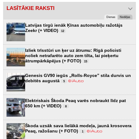
LASĪTĀKIE RAKSTI
Dienas
Nedēļas
Latvijas tirgū ienāk Ķīnas automobiļu ražotājs
Zeekr (+ VIDEO)
12
Izliek trīsstūri un ķer uz ātrumu: Rīgā policisti
noliek netrafarēto auto zem tilta, lai pieķertu
ātrumpārkāpējus (+ FOTO)
15
Genesis GV90 iegūs „Rolls-Royce” stila durvis un
debitēs augustā
5
Elektriskais Škoda Peaq varēs nobraukt līdz pat
650 km (+ VIDEO)
8
Škoda uzsāk sava lielākā modeļa, jaunā krosovera
Peaq, ražošanu (+ FOTO)
1