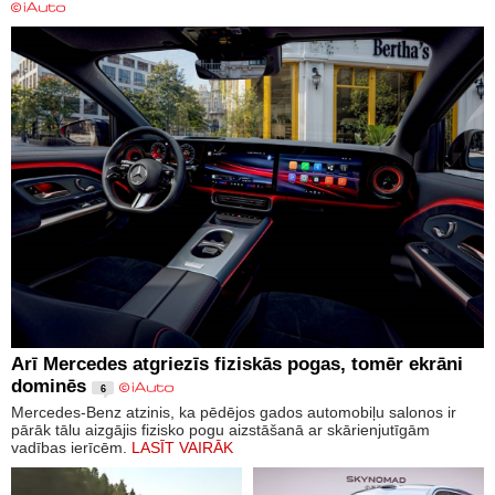
Arī Mercedes atgriezīs fiziskās pogas, tomēr ekrāni
dominēs
6
Mercedes-Benz atzinis, ka pēdējos gados automobiļu salonos ir
pārāk tālu aizgājis fizisko pogu aizstāšanā ar skārienjutīgām
vadības ierīcēm.
LASĪT VAIRĀK