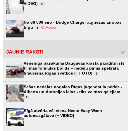
VIDEO)
2
No 66 000 eiro - Dodge Charger atgriežas Eiropas
tirgū
3
JAUNIE RAKSTI
Vērienīgā pasākumā Daugavas krastā parādīts īsts
Pirmās formulas bolīds – nedēļu pirms spēkrata
brauciena Rīgas svētkos (+ FOTO)
3
Sešas nedēļas nogales Rīgas jūgendstila pērlēs -
Alberta un Antonijas ielas - tiks veltītas gājējiem
2
Rīgā atvērta vēl viena Neste Easy Wash
automazgātava (+ VIDEO)