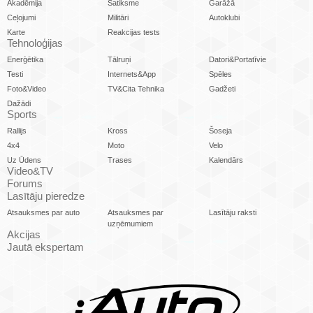
Akadēmija
Satiksme
Garāžā
Ceļojumi
Militāri
Autoklubi
Karte
Reakcijas tests
Tehnoloģijas
Enerģētika
Tālruņi
Datori&Portatīvie
Testi
Internets&App
Spēles
Foto&Video
TV&Cita Tehnika
Gadžeti
Dažādi
Sports
Rallijs
Kross
Šoseja
4x4
Moto
Velo
Uz Ūdens
Trases
Kalendārs
Video&TV
Forums
Lasītāju pieredze
Atsauksmes par auto
Atsauksmes par
Lasītāju raksti
uzņēmumiem
Akcijas
Jautā ekspertam