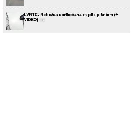
LVRTC: Robežas aprīkošana rit pēc plāniem (+
VIDEO)
2