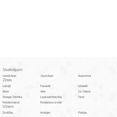
Sludinājumi
Lietoti Auto
Jauni Auto
Autonoma
Ziņas
Latvijā
Pasaulē
Izklaide
Moto
Velo
Uz Ūdens
Smagā Tehnika
Lauksaimniecība
Testi
Reklāmraksti
Redaktora Izvēle
Vīriem
Drošība
Avārijas
Policija