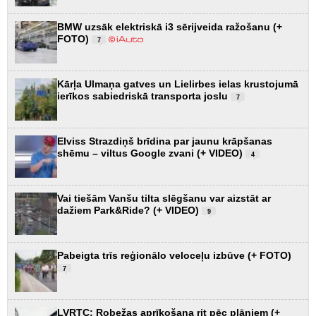
BMW uzsāk elektriskā i3 sērijveida ražošanu (+
FOTO)
7
Kārļa Ulmaņa gatves un Lielirbes ielas krustojumā
ierīkos sabiedriskā transporta joslu
7
Elviss Strazdiņš brīdina par jaunu krāpšanas
shēmu – viltus Google zvani (+ VIDEO)
4
Vai tiešām Vanšu tilta slēgšanu var aizstāt ar
dažiem Park&Ride? (+ VIDEO)
9
Pabeigta trīs reģionālo veloceļu izbūve (+ FOTO)
7
LVRTC: Robežas aprīkošana rit pēc plāniem (+