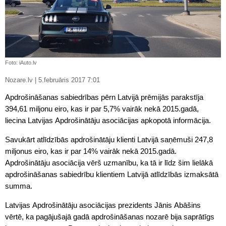
Foto: iAuto.lv
Nozare.lv | 5.februāris 2017 7:01
Apdrošināšanas sabiedrības pērn Latvijā prēmijās parakstīja
394,61 miljonu eiro, kas ir par 5,7% vairāk nekā 2015.gadā,
liecina Latvijas Apdrošinātāju asociācijas apkopotā informācija.
Savukārt atlīdzībās apdrošinātāju klienti Latvijā saņēmuši 247,8
miljonus eiro, kas ir par 14% vairāk nekā 2015.gadā.
Apdrošinātāju asociācija vērš uzmanību, ka tā ir līdz šim lielākā
apdrošināšanas sabiedrību klientiem Latvijā atlīdzībās izmaksātā
summa.
Latvijas Apdrošinātāju asociācijas prezidents Jānis Abāšins
vērtē, ka pagājušajā gadā apdrošināšanas nozarē bija saprātīgs