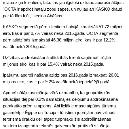
ir laba ziņa klientiem, taču tas jau ilgstoši uztrauc apdrošinātājus.
"OCTA ir apdrošinātāju zobu sāpes, un nu jau arī KASKO draud
par tādām kļūt," secina Abāšins.
KASKO segmentā pērn klientiem Latvijā izmaksāti 51,72 miljoni
eiro, kas ir par 9,7% vairāk nekā 2015.gadā. OCTA segmentā
pērn atlīdzībās izmaksāti 46,38 miljoni eiro, kas ir par 12,2%
vairāk nekā 2015.gadā.
Dzīvības apdrošināšanā atlīdzībās klienti saņēmuši 51,55
miljonus eiro, kas ir par 15,4% vairāk nekā 2015.gadā.
Īpašumu apdrošināšanā atlīdzībās 2016.gadā izmaksāti 26,01
miljons eiro, kas ir par 9,2% vairāk nekā iepriekšējā gadā.
Apdrošinātāju asociācija vērš uzmanību, ka ģeopolitiskās
situācijas dēļ par 0,2% samazinājies ceļojumu apdrošināšanā
parakstīto prēmiju apjoms. Abi lielākie masu atpūtas tūrisma
galamērķi - Ēģipte un Turcija - tūristiem joprojām nav vilinoši
terorisma draudu dēļ, tāpēc turpmāku šīs apdrošināšanas
sektora izaugsmi ietekmēs galvenokārt politiskā situācija.