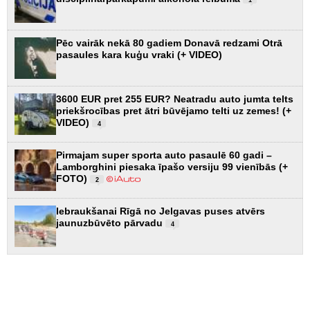
Pēc vairāk nekā 80 gadiem Donavā redzami Otrā
pasaules kara kuģu vraki (+ VIDEO)
3600 EUR pret 255 EUR? Neatradu auto jumta telts
priekšrocības pret ātri būvējamo telti uz zemes! (+
VIDEO)
4
Pirmajam super sporta auto pasaulē 60 gadi –
Lamborghini piesaka īpašo versiju 99 vienībās (+
FOTO)
2
Iebraukšanai Rīgā no Jelgavas puses atvērs
jaunuzbūvēto pārvadu
4