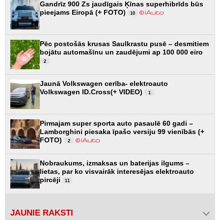
Gandrīz 900 Zs jaudīgais Ķīnas superhibrīds būs
pieejams Eiropā (+ FOTO)
10
Pēc postošās krusas Saulkrastu pusē – desmitiem
bojātu automašīnu un zaudējumi ap 100 000 eiro
2
Jaunā Volkswagen cerība- elektroauto
Volkswagen ID.Cross(+ VIDEO)
1
Pirmajam super sporta auto pasaulē 60 gadi –
Lamborghini piesaka īpašo versiju 99 vienībās (+
FOTO)
2
Nobraukums, izmaksas un baterijas ilgums –
lietas, par ko visvairāk interesējas elektroauto
pircēji
11
JAUNIE RAKSTI