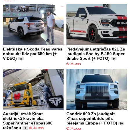
Elektriskais Škoda Peaq varēs
Piedāvājumā atgriežas 821 Zs
nobraukt līdz pat 650 km (+
jaudīgais Shelby F-150 Super
VIDEO)
Snake Sport (+ FOTO)
8
9
Austrijā uzsāk Ķīnas
Gandrīz 900 Zs jaudīgais
elektriskā kravinieka
Ķīnas superhibrīds būs
SuperPanther eTopas600
pieejams Eiropā (+ FOTO)
10
ražošanu
1