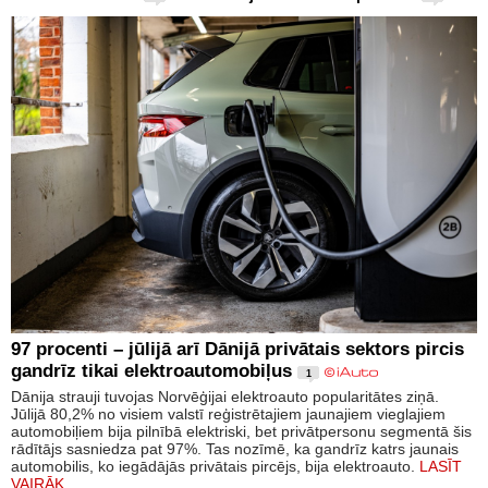
97 procenti – jūlijā arī Dānijā privātais sektors pircis
gandrīz tikai elektroautomobiļus
1
Dānija strauji tuvojas Norvēģijai elektroauto popularitātes ziņā.
Jūlijā 80,2% no visiem valstī reģistrētajiem jaunajiem vieglajiem
automobiļiem bija pilnībā elektriski, bet privātpersonu segmentā šis
rādītājs sasniedza pat 97%. Tas nozīmē, ka gandrīz katrs jaunais
automobilis, ko iegādājās privātais pircējs, bija elektroauto.
LASĪT
VAIRĀK