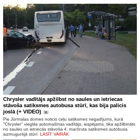
Chrysler vadītājs apžilbst no saules un ietriecas
stāvoša satiksmes autobusa stūrī, kas bija palicis
joslā (+ VIDEO)
31
Pie Jūrmalas domes noticis ceļu satiksmes negadījums, kurā
"Chrysler" vieglās automašīnas vadītājs, iespējams, tika apžilbināts
no saules un ietriecās stāvoša 4. maršruta satiksmes autobusa
aizmugurējā stūrī.
LASĪT VAIRĀK