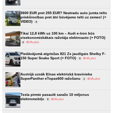
3600 EUR pret 255 EUR? Neatradu auto jumta telts
priekšrocības pret ātri būvējamo telti uz zemes! (+
VIDEO)
4
Tikai 12,8 kWh uz 100 km – Audi e-tron būs
visekonomiskākais ražotāja elektroauto (+ FOTO)
2
Piedāvājumā atgriežas 821 Zs jaudīgais Shelby F-
150 Super Snake Sport (+ FOTO)
9
Austrijā uzsāk Ķīnas elektriskā kravinieka
SuperPanther eTopas600 ražošanu
1
Tesla pirmie pasaulē saražo 10 miljonus
elektromobiļu
9