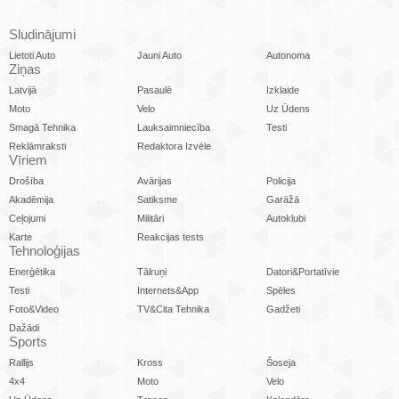
Sludinājumi
Lietoti Auto
Jauni Auto
Autonoma
Ziņas
Latvijā
Pasaulē
Izklaide
Moto
Velo
Uz Ūdens
Smagā Tehnika
Lauksaimniecība
Testi
Reklāmraksti
Redaktora Izvēle
Vīriem
Drošība
Avārijas
Policija
Akadēmija
Satiksme
Garāžā
Ceļojumi
Militāri
Autoklubi
Karte
Reakcijas tests
Tehnoloģijas
Enerģētika
Tālruņi
Datori&Portatīvie
Testi
Internets&App
Spēles
Foto&Video
TV&Cita Tehnika
Gadžeti
Dažādi
Sports
Rallijs
Kross
Šoseja
4x4
Moto
Velo