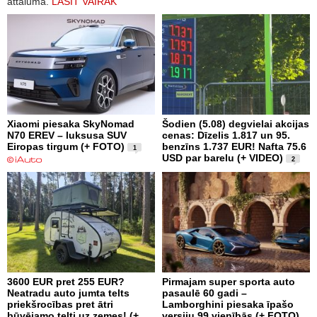
attālumā.
LASĪT VAIRĀK
Xiaomi piesaka SkyNomad
Šodien (5.08) degvielai akcijas
N70 EREV – luksusa SUV
cenas: Dīzelis 1.817 un 95.
Eiropas tirgum (+ FOTO)
benzīns 1.737 EUR! Nafta 75.6
1
USD par barelu (+ VIDEO)
2
3600 EUR pret 255 EUR?
Pirmajam super sporta auto
Neatradu auto jumta telts
pasaulē 60 gadi –
priekšrocības pret ātri
Lamborghini piesaka īpašo
būvējamo telti uz zemes! (+
versiju 99 vienībās (+ FOTO)