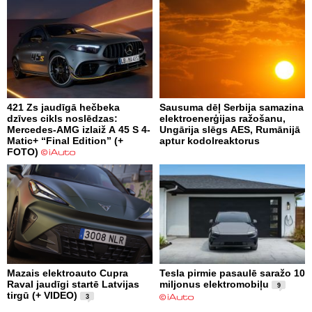
421 Zs jaudīgā hečbeka
Sausuma dēļ Serbija samazina
dzīves cikls noslēdzas:
elektroenerģijas ražošanu,
Mercedes-AMG izlaiž A 45 S 4-
Ungārija slēgs AES, Rumānijā
Matic+ “Final Edition” (+
aptur kodolreaktorus
FOTO)
Mazais elektroauto Cupra
Tesla pirmie pasaulē saražo 10
Raval jaudīgi startē Latvijas
miljonus elektromobiļu
9
tirgū (+ VIDEO)
3