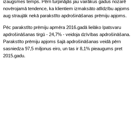
izaugsmes temps. Pērn turpinājās jau vairākus gadus nozarē
novērojamā tendence, ka klientiem izmaksāto atlīdzību apjoms
aug straujāk nekā parakstīto apdrošināšanas prēmiju apjoms.
Pēc parakstīto prēmiju apmēra 2016.gadā lielāko īpatsvaru
apdrošināšanas tirgū - 24,7% - veidoja dzīvības apdrošināšana.
Parakstīto prēmiju apjoms šajā apdrošināšanas veidā pērn
sasniedza 97,5 miljonus eiro, un tas ir 8,1% pieaugums pret
2015.gadu.