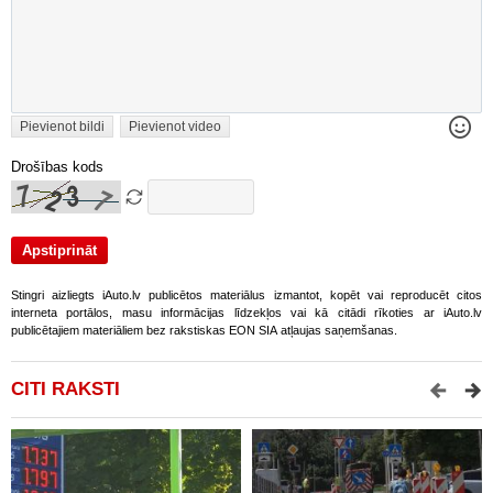
Pievienot bildi
Pievienot video
Drošības kods
Stingri aizliegts iAuto.lv publicētos materiālus izmantot, kopēt vai reproducēt citos
interneta portālos, masu informācijas līdzekļos vai kā citādi rīkoties ar iAuto.lv
publicētajiem materiāliem bez rakstiskas EON SIA atļaujas saņemšanas.
CITI RAKSTI