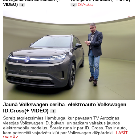
VIDEO)
4
2
Jaunā Volkswagen cerība- elektroauto Volkswagen
ID.Cross(+ VIDEO)
1
Šoreiz atgriezīsimies Hamburgā, kur pavasarī TV Autoziņas
viesojās Volkswagen ID. bulvārī, un satikām vairākus jaunos
elektromobiļu modeļus. Šoreiz runa ir par ID. Cross. Tas ir auto,
kam potenciāli vajadzētu kļūt par Volkswagen dižpārdokli.
LASĪT
VAIRĀK