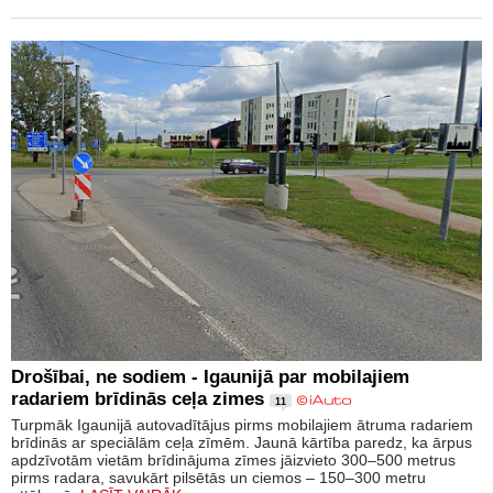
Drošībai, ne sodiem - Igaunijā par mobilajiem
radariem brīdinās ceļa zimes
11
Turpmāk Igaunijā autovadītājus pirms mobilajiem ātruma radariem
brīdinās ar speciālām ceļa zīmēm. Jaunā kārtība paredz, ka ārpus
apdzīvotām vietām brīdinājuma zīmes jāizvieto 300–500 metrus
pirms radara, savukārt pilsētās un ciemos – 150–300 metru