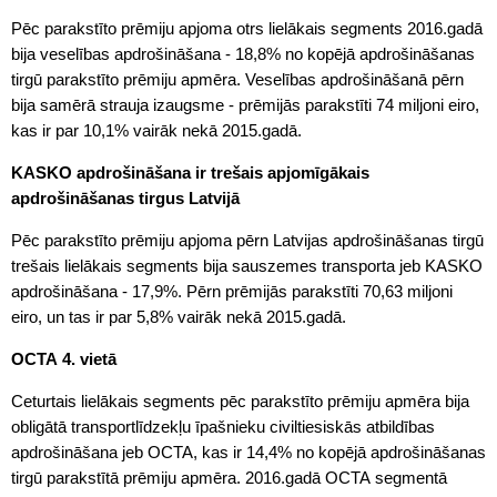
Pēc parakstīto prēmiju apjoma otrs lielākais segments 2016.gadā
bija veselības apdrošināšana - 18,8% no kopējā apdrošināšanas
tirgū parakstīto prēmiju apmēra. Veselības apdrošināšanā pērn
bija samērā strauja izaugsme - prēmijās parakstīti 74 miljoni eiro,
kas ir par 10,1% vairāk nekā 2015.gadā.
KASKO apdrošināšana ir trešais apjomīgākais
apdrošināšanas tirgus Latvijā
Pēc parakstīto prēmiju apjoma pērn Latvijas apdrošināšanas tirgū
trešais lielākais segments bija sauszemes transporta jeb KASKO
apdrošināšana - 17,9%. Pērn prēmijās parakstīti 70,63 miljoni
eiro, un tas ir par 5,8% vairāk nekā 2015.gadā.
OCTA 4. vietā
Ceturtais lielākais segments pēc parakstīto prēmiju apmēra bija
obligātā transportlīdzekļu īpašnieku civiltiesiskās atbildības
apdrošināšana jeb OCTA, kas ir 14,4% no kopējā apdrošināšanas
tirgū parakstītā prēmiju apmēra. 2016.gadā OCTA segmentā