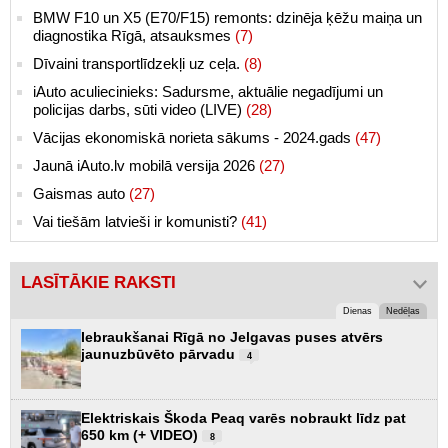
BMW F10 un X5 (E70/F15) remonts: dzinēja ķēžu maiņa un
diagnostika Rīgā, atsauksmes
(7)
Dīvaini transportlīdzekļi uz ceļa.
(8)
iAuto aculiecinieks: Sadursme, aktuālie negadījumi un
policijas darbs, sūti video (LIVE)
(28)
Vācijas ekonomiskā norieta sākums - 2024.gads
(47)
Jaunā iAuto.lv mobilā versija 2026
(27)
Gaismas auto
(27)
Vai tiešām latvieši ir komunisti?
(41)
LASĪTĀKIE RAKSTI
Dienas
Nedēļas
Iebraukšanai Rīgā no Jelgavas puses atvērs
jaunuzbūvēto pārvadu
4
Elektriskais Škoda Peaq varēs nobraukt līdz pat
650 km (+ VIDEO)
8