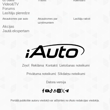
Uz Ūdens
Trases
Kalendārs
Video&TV
Forums
Lasītāju pieredze
Atsauksmes par auto
Atsauksmes par
Lasītāju raksti
uzņēmumiem
Akcijas
Jautā ekspertam
Ziņo!
Reklāma
Kontakti
Lietošanas noteikumi
Privātuma noteikumi
Sīkdatņu noteikumi
Datora versija
Portālā publicētie autoru viedokļi var atšķirties no iAuto redakcijas viedokļa.