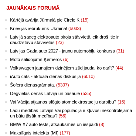
JAUNĀKAIS FORUMĀ
Kārtējā avārija Jūrmalā pie Circle K
(15)
Krievijas iebrukums Ukrainā!
(9033)
Latvijā sadeg elektroauto biroja stāvvietā, cik droši tie ir
daudzstāvu stāvvietās
(23)
Latvijas Gada auto 2027 - jaunu automobiļu konkurss
(31)
Moto salidojums Ķemeros
(6)
Volkswagen jaunajiem dzinējiem zūd jauda, ko darīt?
(44)
iAuto čats - aktuālā dienas diskusija
(6010)
Šofera dienasgrāmata.
(5307)
Degvielas cenas Latvijā un pasaulē
(535)
Vai Vācija atjaunos slēgto atomelektrostaciju darbību?
(16)
Lāču medības Latvijā! Vai populācija ir kļuvusi nekontrolējama
un būtu jāsāk medības?
(56)
BMW X7 auto tests, atsauksmes un iespaidi
(8)
Makslīgais intelekts (MI)
(177)