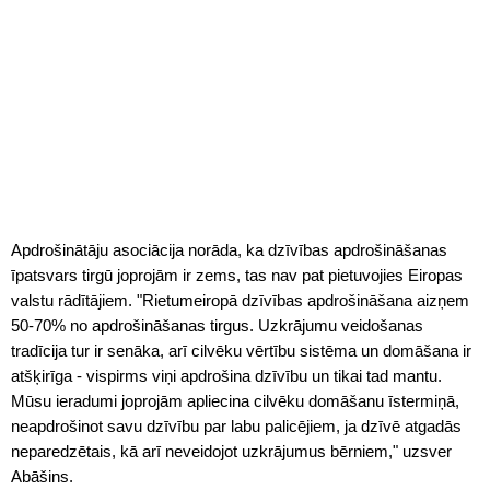
Apdrošinātāju asociācija norāda, ka dzīvības apdrošināšanas
īpatsvars tirgū joprojām ir zems, tas nav pat pietuvojies Eiropas
valstu rādītājiem. "Rietumeiropā dzīvības apdrošināšana aizņem
50-70% no apdrošināšanas tirgus. Uzkrājumu veidošanas
tradīcija tur ir senāka, arī cilvēku vērtību sistēma un domāšana ir
atšķirīga - vispirms viņi apdrošina dzīvību un tikai tad mantu.
Mūsu ieradumi joprojām apliecina cilvēku domāšanu īstermiņā,
neapdrošinot savu dzīvību par labu palicējiem, ja dzīvē atgadās
neparedzētais, kā arī neveidojot uzkrājumus bērniem," uzsver
Abāšins.