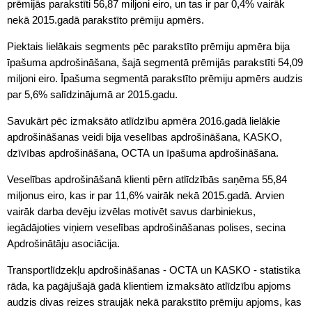
prēmijās parakstīti 56,87 miljoni eiro, un tas ir par 0,4% vairāk
nekā 2015.gadā parakstīto prēmiju apmērs.
Piektais lielākais segments pēc parakstīto prēmiju apmēra bija
īpašuma apdrošināšana, šajā segmentā prēmijās parakstīti 54,09
miljoni eiro. Īpašuma segmentā parakstīto prēmiju apmērs audzis
par 5,6% salīdzinājumā ar 2015.gadu.
Savukārt pēc izmaksāto atlīdzību apmēra 2016.gadā lielākie
apdrošināšanas veidi bija veselības apdrošināšana, KASKO,
dzīvības apdrošināšana, OCTA un īpašuma apdrošināšana.
Veselības apdrošināšanā klienti pērn atlīdzībās saņēma 55,84
miljonus eiro, kas ir par 11,6% vairāk nekā 2015.gadā. Arvien
vairāk darba devēju izvēlas motivēt savus darbiniekus,
iegādājoties viņiem veselības apdrošināšanas polises, secina
Apdrošinātāju asociācija.
Transportlīdzekļu apdrošināšanas - OCTA un KASKO - statistika
rāda, ka pagājušajā gadā klientiem izmaksāto atlīdzību apjoms
audzis divas reizes straujāk nekā parakstīto prēmiju apjoms, kas