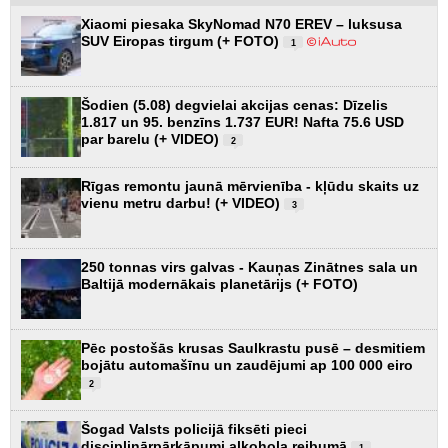
Xiaomi piesaka SkyNomad N70 EREV – luksusa
SUV Eiropas tirgum (+ FOTO)
1
Šodien (5.08) degvielai akcijas cenas: Dīzelis
1.817 un 95. benzīns 1.737 EUR! Nafta 75.6 USD
par barelu (+ VIDEO)
2
Rīgas remontu jaunā mērvienība - kļūdu skaits uz
vienu metru darbu! (+ VIDEO)
3
250 tonnas virs galvas - Kauņas Zinātnes sala un
Baltijā modernākais planetārijs (+ FOTO)
Pēc postošās krusas Saulkrastu pusē – desmitiem
bojātu automašīnu un zaudējumi ap 100 000 eiro
2
Šogad Valsts policijā fiksēti pieci
disciplinārpārkāpumi alkohola reibumā
1