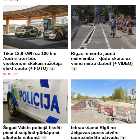
Tikai 12,8 kWh uz 100 km –
Rīgas remontu jaunā
Audi e-tron būs
mērvienība - kļūdu skaits uz
visekonomiskākais ražotāja
vienu metru darbu! (+ VIDEO)
elektroauto (+ FOTO)
2
3
Šogad Valsts policijā fiksēti
Iebraukšanai Rīgā no
pieci disciplinārpārkāpumi
Jelgavas puses atvērs
alkohola reibumā
jaunuzbūvēto pārvadu
1
4