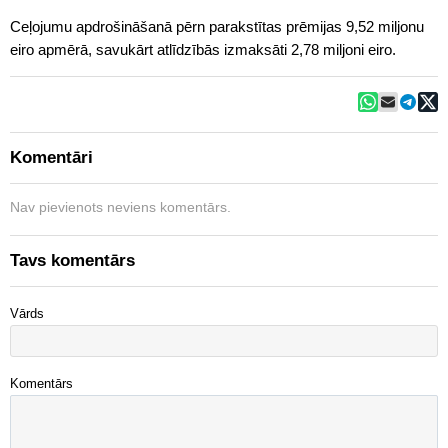
Ceļojumu apdrošināšanā pērn parakstītas prēmijas 9,52 miljonu
eiro apmērā, savukārt atlīdzībās izmaksāti 2,78 miljoni eiro.
Komentāri
Nav pievienots neviens komentārs.
Tavs komentārs
Vārds
Komentārs