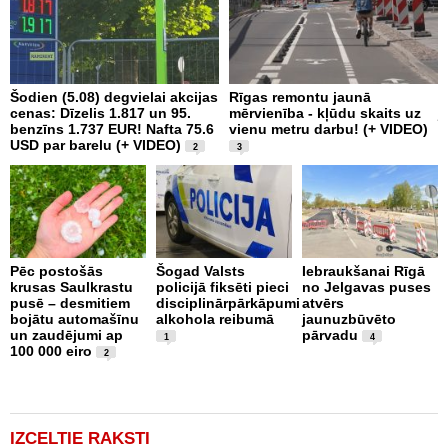
Šodien (5.08) degvielai akcijas
Rīgas remontu jaunā
J
cenas: Dīzelis 1.817 un 95.
mērvienība - kļūdu skaits uz
j
benzīns 1.737 EUR! Nafta 75.6
vienu metru darbu! (+ VIDEO)
B
USD par barelu (+ VIDEO)
p
2
3
b
Pēc postošās
Šogad Valsts
Iebraukšanai Rīgā
krusas Saulkrastu
policijā fiksēti pieci
no Jelgavas puses
C
pusē – desmitiem
disciplinārpārkāpumi
atvērs
a
bojātu automašīnu
alkohola reibumā
jaunuzbūvēto
u
un zaudējumi ap
pārvadu
s
1
4
100 000 eiro
a
2
b
V
IZCELTIE RAKSTI