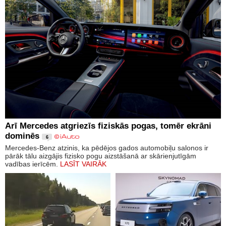
Arī Mercedes atgriezīs fiziskās pogas, tomēr ekrāni
dominēs
6
Mercedes-Benz atzinis, ka pēdējos gados automobiļu salonos ir
pārāk tālu aizgājis fizisko pogu aizstāšanā ar skārienjutīgām
vadības ierīcēm.
LASĪT VAIRĀK