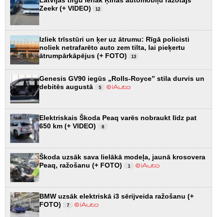
Latvijas tirgū ienāk Ķīnas automobiļu ražotājs
Zeekr (+ VIDEO)
12
Izliek trīsstūri un ķer uz ātrumu: Rīgā policisti
noliek netrafarēto auto zem tilta, lai pieķertu
ātrumpārkāpējus (+ FOTO)
13
Genesis GV90 iegūs „Rolls-Royce” stila durvis un
debitēs augustā
5
Elektriskais Škoda Peaq varēs nobraukt līdz pat
650 km (+ VIDEO)
8
Škoda uzsāk sava lielākā modeļa, jaunā krosovera
Peaq, ražošanu (+ FOTO)
1
BMW uzsāk elektriskā i3 sērijveida ražošanu (+
FOTO)
7