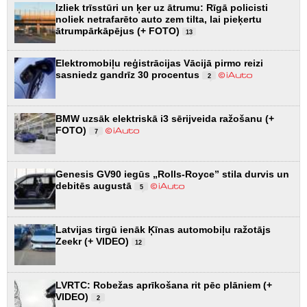
Izliek trīsstūri un ķer uz ātrumu: Rīgā policisti
noliek netrafarēto auto zem tilta, lai pieķertu
ātrumpārkāpējus (+ FOTO)
13
Elektromobiļu reģistrācijas Vācijā pirmo reizi
sasniedz gandrīz 30 procentus
2
BMW uzsāk elektriskā i3 sērijveida ražošanu (+
FOTO)
7
Genesis GV90 iegūs „Rolls-Royce” stila durvis un
debitēs augustā
5
Latvijas tirgū ienāk Ķīnas automobiļu ražotājs
Zeekr (+ VIDEO)
12
LVRTC: Robežas aprīkošana rit pēc plāniem (+
VIDEO)
2