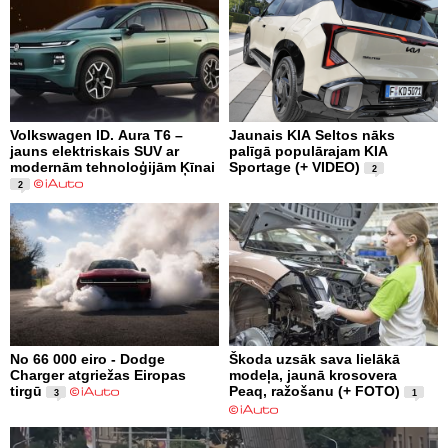
Volkswagen ID. Aura T6 –
Jaunais KIA Seltos nāks
jauns elektriskais SUV ar
palīgā populārajam KIA
modernām tehnoloģijām Ķīnai
Sportage (+ VIDEO)
2
2
No 66 000 eiro - Dodge
Škoda uzsāk sava lielākā
Charger atgriežas Eiropas
modeļa, jaunā krosovera
tirgū
Peaq, ražošanu (+ FOTO)
3
1