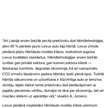
“Arī Latvijā arvien biežāk pircēji priekšroku dod hibrīdtehnoloģijai,
pērn 85 % pārdoto jauno Lexus auto bija hibrīdi. Lexus zīmols
piedāvā plašu hibrīdauto modeļu klāstu, nodrošinot augstus
Lexus kvalitātes standartus. Hibrīdtehnoloģijas arvien biežāk
izvēlas gan privātā sektora, gan komercsektora klienti —
lietošanas komforts, degvielas ekonomija, kā arī samazināts
CO2 izmešu daudzums padara hibrīdus īpaši pievilcīgus. Turklāt
hibrīda sākumcena un uzturēšana ir līdzvērtīga auto ar benzīna
dzinēju, tāpēc klienti nereti priekšroku dod piedāvājumam ar
papildu pievienotu vērtību, domājot ne tikai par ekonomiju, bet arī
mazāku ietekmi uz apkārtējo vidi,” skaidro A. Jerņevs.
Lexus piedāvā visplašāko hibrīdauto modeļu klāstu premium