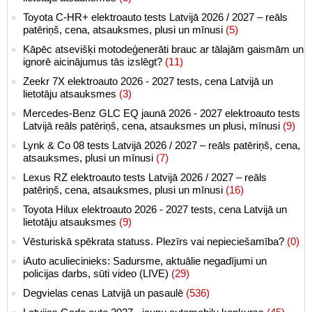
Toyota C-HR+ elektroauto tests Latvijā 2026 / 2027 – reāls
patēriņš, cena, atsauksmes, plusi un mīnusi
(5)
Kāpēc atsevišķi motodeģenerāti brauc ar tālajām gaismām un
ignorē aicinājumus tās izslēgt?
(11)
Zeekr 7X elektroauto 2026 - 2027 tests, cena Latvijā un
lietotāju atsauksmes
(3)
Mercedes-Benz GLC EQ jaunā 2026 - 2027 elektroauto tests
Latvijā reāls patēriņš, cena, atsauksmes un plusi, mīnusi
(9)
Lynk & Co 08 tests Latvijā 2026 / 2027 – reāls patēriņš, cena,
atsauksmes, plusi un mīnusi
(7)
Lexus RZ elektroauto tests Latvijā 2026 / 2027 – reāls
patēriņš, cena, atsauksmes, plusi un mīnusi
(16)
Toyota Hilux elektroauto 2026 - 2027 tests, cena Latvijā un
lietotāju atsauksmes
(9)
Vēsturiskā spēkrata statuss. Plezīrs vai nepieciešamība?
(0)
iAuto aculiecinieks: Sadursme, aktuālie negadījumi un
policijas darbs, sūti video (LIVE)
(29)
Degvielas cenas Latvijā un pasaulē
(536)