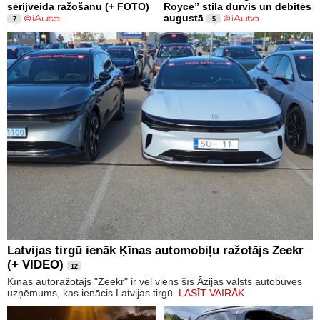
sērijveida ražošanu (+ FOTO)
Royce” stila durvis un debitēs
augustā
7
5
Latvijas tirgū ienāk Ķīnas automobiļu ražotājs Zeekr
(+ VIDEO)
12
Ķīnas autoražotājs "Zeekr" ir vēl viens šīs Āzijas valsts autobūves
uzņēmums, kas ienācis Latvijas tirgū.
LASĪT VAIRĀK