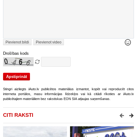
Pievienot bildi
Pievienot video
Drošības kods
Stingri aizliegts iAuto.lv publicētos materiālus izmantot, kopēt vai reproducēt citos
interneta portālos, masu informācijas līdzekļos vai kā citādi rīkoties ar iAuto.lv
publicētajiem materiāliem bez rakstiskas EON SIA atļaujas saņemšanas.
CITI RAKSTI