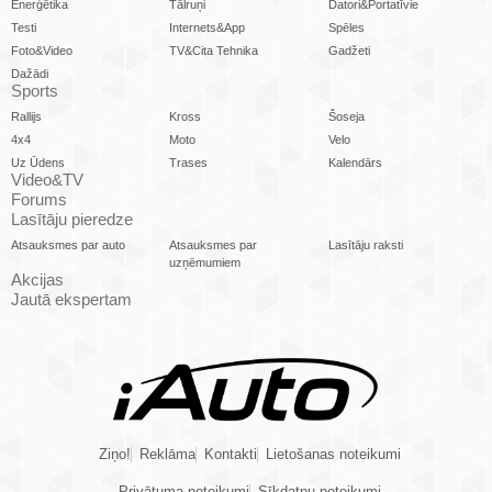
Enerģētika
Tālruņi
Datori&Portatīvie
Testi
Internets&App
Spēles
Foto&Video
TV&Cita Tehnika
Gadžeti
Dažādi
Sports
Rallijs
Kross
Šoseja
4x4
Moto
Velo
Uz Ūdens
Trases
Kalendārs
Video&TV
Forums
Lasītāju pieredze
Atsauksmes par auto
Atsauksmes par
Lasītāju raksti
uzņēmumiem
Akcijas
Jautā ekspertam
Ziņo!
Reklāma
Kontakti
Lietošanas noteikumi