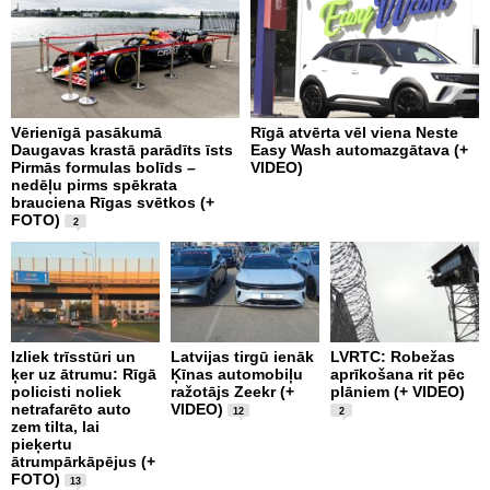
Vērienīgā pasākumā
Rīgā atvērta vēl viena Neste
V
Daugavas krastā parādīts īsts
Easy Wash automazgātava (+
s
Pirmās formulas bolīds –
VIDEO)
P
nedēļu pirms spēkrata
brauciena Rīgas svētkos (+
FOTO)
2
K
g
Izliek trīsstūri un
Latvijas tirgū ienāk
LVRTC: Robežas
a
ķer uz ātrumu: Rīgā
Ķīnas automobiļu
aprīkošana rit pēc
p
policisti noliek
ražotājs Zeekr (+
plāniem (+ VIDEO)
n
netrafarēto auto
VIDEO)
t
12
2
zem tilta, lai
pieķertu
ātrumpārkāpējus (+
FOTO)
13