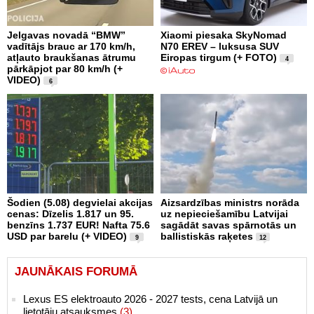
Jelgavas novadā “BMW”
Xiaomi piesaka SkyNomad
vadītājs brauc ar 170 km/h,
N70 EREV – luksusa SUV
atļauto braukšanas ātrumu
Eiropas tirgum (+ FOTO)
4
pārkāpjot par 80 km/h (+
VIDEO)
6
Šodien (5.08) degvielai akcijas
Aizsardzības ministrs norāda
cenas: Dīzelis 1.817 un 95.
uz nepieciešamību Latvijai
benzīns 1.737 EUR! Nafta 75.6
sagādāt savas spārnotās un
USD par barelu (+ VIDEO)
ballistiskās raķetes
9
12
JAUNĀKAIS FORUMĀ
Lexus ES elektroauto 2026 - 2027 tests, cena Latvijā un
lietotāju atsauksmes
(3)