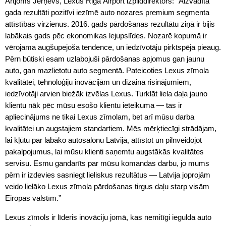
Artjoms Jerņevs, Lexus Riga Airport izpilddirektors: “Aizvadītā
gada rezultāti pozitīvi iezīmē auto nozares premium segmenta
attīstības virzienus. 2016. gads pārdošanas rezultātu ziņā ir bijis
labākais gads pēc ekonomikas lejupslīdes. Nozarē kopumā ir
vērojama augšupejoša tendence, un iedzīvotāju pirktspēja pieaug.
Pērn būtiski esam uzlabojuši pārdošanas apjomus gan jaunu
auto, gan mazlietotu auto segmentā. Pateicoties Lexus zīmola
kvalitātei, tehnoloģiju inovācijām un dizaina risinājumiem,
iedzīvotāji arvien biežāk izvēlas Lexus. Turklāt liela daļa jauno
klientu nāk pēc mūsu esošo klientu ieteikuma — tas ir
apliecinājums ne tikai Lexus zīmolam, bet arī mūsu darba
kvalitātei un augstajiem standartiem. Mēs mērķtiecīgi strādājam,
lai kļūtu par labāko autosalonu Latvijā, attīstot un pilnveidojot
pakalpojumus, lai mūsu klienti saņemtu augstākās kvalitātes
servisu. Esmu gandarīts par mūsu komandas darbu, jo mums
pērn ir izdevies sasniegt lieliskus rezultātus — Latvija joprojām
veido lielāko Lexus zīmola pārdošanas tirgus daļu starp visām
Eiropas valstīm.”
Lexus zīmols ir līderis inovāciju jomā, kas nemitīgi iegulda auto