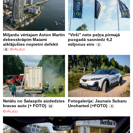
Miljardu vērtajam Aston Martin
“Virši” neto peļņa pirmajā
debesskrāpim Maiami
pusgadā sasniedz 4,2
atklājušies nopietni defekti
miljonus eiro
3
6
Netālu no Salaspils aizdedzies
Fotogalerija: Jaunais Subaru
kravas auto (+ FOTO)
Uncharted (+FOTO)
12
3