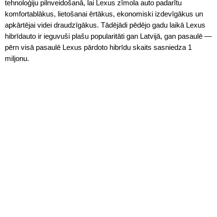
tehnoloģiju pilnveidošanā, lai Lexus zīmola auto padarītu
komfortablākus, lietošanai ērtākus, ekonomiski izdevīgākus un
apkārtējai videi draudzīgākus. Tādējādi pēdējo gadu laikā Lexus
hibrīdauto ir ieguvuši plašu popularitāti gan Latvijā, gan pasaulē —
pērn visā pasaulē Lexus pārdoto hibrīdu skaits sasniedza 1
miljonu.