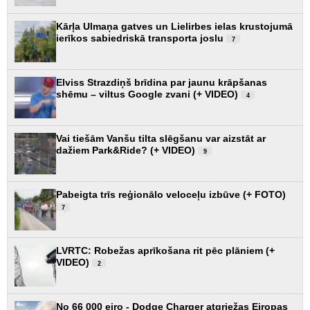
Kārļa Ulmaņa gatves un Lielirbes ielas krustojumā
ierīkos sabiedriskā transporta joslu
7
Elviss Strazdiņš brīdina par jaunu krāpšanas
shēmu – viltus Google zvani (+ VIDEO)
4
Vai tiešām Vanšu tilta slēgšanu var aizstāt ar
dažiem Park&Ride? (+ VIDEO)
9
Pabeigta trīs reģionālo veloceļu izbūve (+ FOTO)
7
LVRTC: Robežas aprīkošana rit pēc plāniem (+
VIDEO)
2
No 66 000 eiro - Dodge Charger atgriežas Eiropas