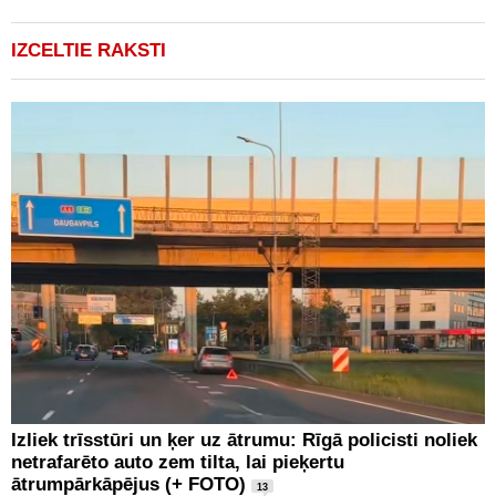
IZCELTIE RAKSTI
Izliek trīsstūri un ķer uz ātrumu: Rīgā policisti noliek
netrafarēto auto zem tilta, lai pieķertu
ātrumpārkāpējus (+ FOTO)
13