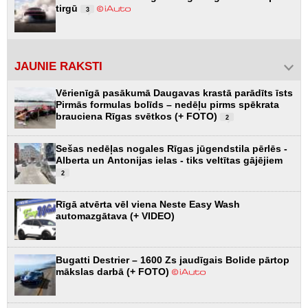
tirgū
3
JAUNIE RAKSTI
Vērienīgā pasākumā Daugavas krastā parādīts īsts
Pirmās formulas bolīds – nedēļu pirms spēkrata
brauciena Rīgas svētkos (+ FOTO)
2
Sešas nedēļas nogales Rīgas jūgendstila pērlēs -
Alberta un Antonijas ielas - tiks veltītas gājējiem
2
Rīgā atvērta vēl viena Neste Easy Wash
automazgātava (+ VIDEO)
Bugatti Destrier – 1600 Zs jaudīgais Bolide pārtop
mākslas darbā (+ FOTO)