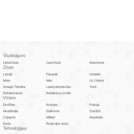
Sludinājumi
Lietoti Auto
Jauni Auto
Autonoma
Ziņas
Latvijā
Pasaulē
Izklaide
Moto
Velo
Uz Ūdens
Smagā Tehnika
Lauksaimniecība
Testi
Reklāmraksti
Redaktora Izvēle
Vīriem
Drošība
Avārijas
Policija
Akadēmija
Satiksme
Garāžā
Ceļojumi
Militāri
Autoklubi
Karte
Reakcijas tests
Tehnoloģijas