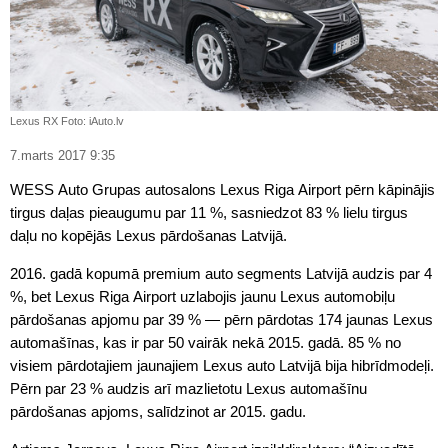
Lexus RX Foto: iAuto.lv
7.marts 2017 9:35
WESS Auto Grupas autosalons Lexus Riga Airport pērn kāpinājis
tirgus daļas pieaugumu par 11 %, sasniedzot 83 % lielu tirgus
daļu no kopējās Lexus pārdošanas Latvijā.
2016. gadā kopumā premium auto segments Latvijā audzis par 4
%, bet Lexus Riga Airport uzlabojis jaunu Lexus automobiļu
pārdošanas apjomu par 39 % — pērn pārdotas 174 jaunas Lexus
automašīnas, kas ir par 50 vairāk nekā 2015. gadā. 85 % no
visiem pārdotajiem jaunajiem Lexus auto Latvijā bija hibrīdmodeļi.
Pērn par 23 % audzis arī mazlietotu Lexus automašīnu
pārdošanas apjoms, salīdzinot ar 2015. gadu.