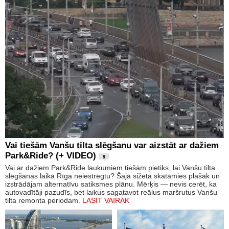
Vai tiešām Vanšu tilta slēgšanu var aizstāt ar dažiem
Park&Ride? (+ VIDEO)
9
Vai ar dažiem Park&Ride laukumiem tiešām pietiks, lai Vanšu tilta
slēgšanas laikā Rīga neiestrēgtu? Šajā sižetā skatāmies plašāk un
izstrādājam alternatīvu satiksmes plānu. Mērķis — nevis cerēt, ka
autovadītāji pazudīs, bet laikus sagatavot reālus maršrutus Vanšu
tilta remonta periodam.
LASĪT VAIRĀK