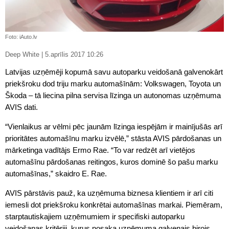
Foto: iAuto.lv
Deep White | 5.aprīlis 2017 10:26
Latvijas uzņēmēji kopumā savu autoparku veidošanā galvenokārt
priekšroku dod triju marku automašīnām: Volkswagen, Toyota un
Škoda – tā liecina pilna servisa līzinga un autonomas uzņēmuma
AVIS dati.
“Vienlaikus ar vēlmi pēc jaunām līzinga iespējām ir mainījušās arī
prioritātes automašīnu marku izvēlē,” stāsta AVIS pārdošanas un
mārketinga vadītājs Ermo Rae. “To var redzēt arī vietējos
automašīnu pārdošanas reitingos, kuros dominē šo pašu marku
automašīnas,” skaidro E. Rae.
AVIS pārstāvis pauž, ka uzņēmuma biznesa klientiem ir arī citi
iemesli dot priekšroku konkrētai automašīnas markai. Piemēram,
starptautiskajiem uzņēmumiem ir specifiski autoparku
veidošanas kritēriji, kurus nosaka uzņēmuma galvenais birojs.