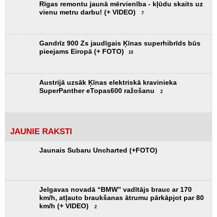
JAUNIE RAKSTI
Jaunais Subaru Uncharted (+FOTO)
Jelgavas novadā “BMW” vadītājs brauc ar 170
km/h, atļauto braukšanas ātrumu pārkāpjot par 80
km/h (+ VIDEO)
2
Miljardu vērtajam Aston Martin debesskrāpim
Maiami atklājušies nopietni defekti
1
Netālu no Salaspils aizdedzies kravas auto (+
FOTO
2
Jaunais KIA Seltos nāks palīgā populārajam KIA
Sportage (+ VIDEO)
Aizsardzības ministrs norāda uz nepieciešamību
Latvijai sagādāt savas spārnotās un ballistiskās
raķetes
5
Arī Mercedes atgriezīs fiziskās pogas, tomēr