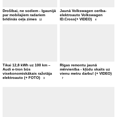
Drošībai, ne sodiem - Igaunijā
Jaunā Volkswagen cerība-
par mobilajiem radariem
elektroauto Volkswagen
brīdinās ceļa zimes
ID.Cross(+ VIDEO)
12
4
Tikai 12,8 kWh uz 100 km –
Rīgas remontu jaunā
Audi e-tron būs
mērvienība - kļūdu skaits uz
visekonomiskākais ražotāja
vienu metru darbu! (+ VIDEO)
elektroauto (+ FOTO)
3
7