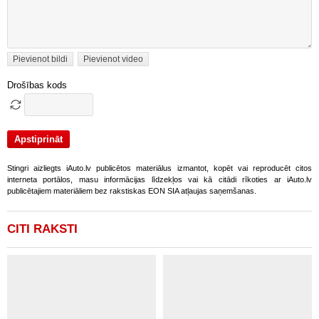
Pievienot bildi
Pievienot video
Drošības kods
Stingri aizliegts iAuto.lv publicētos materiālus izmantot, kopēt vai reproducēt citos
interneta portālos, masu informācijas līdzekļos vai kā citādi rīkoties ar iAuto.lv
publicētajiem materiāliem bez rakstiskas EON SIA atļaujas saņemšanas.
CITI RAKSTI