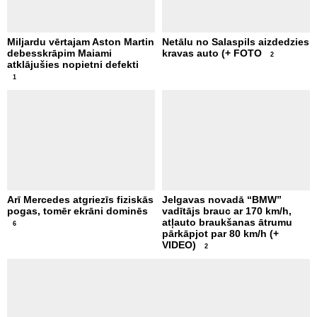
Miljardu vērtajam Aston Martin
Netālu no Salaspils aizdedzies
debesskrāpim Maiami
kravas auto (+ FOTO
2
atklājušies nopietni defekti
1
Arī Mercedes atgriezīs fiziskās
Jelgavas novadā “BMW”
pogas, tomēr ekrāni dominēs
vadītājs brauc ar 170 km/h,
atļauto braukšanas ātrumu
6
pārkāpjot par 80 km/h (+
VIDEO)
2