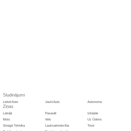
Latvijā
Pasaulē
Izklaide
Moto
Velo
Uz Ūdens
Smagā Tehnika
Lauksaimniecība
Testi
Reklāmraksti
Redaktora Izvēle
Vīriem
Drošība
Avārijas
Policija
Akadēmija
Satiksme
Garāžā
Ceļojumi
Militāri
Autoklubi
Karte
Reakcijas tests
Tehnoloģijas
Enerģētika
Tālruņi
Datori&Portatīvie
Testi
Internets&App
Spēles
Foto&Video
TV&Cita Tehnika
Gadžeti
Dažādi
Sports
Rallijs
Kross
Šoseja
4x4
Moto
Velo
Uz Ūdens
Trases
Kalendārs
Video&TV
Forums
Lasītāju pieredze
Atsauksmes par auto
Atsauksmes par
Lasītāju raksti
uzņēmumiem