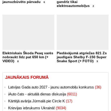
Jelgavas puses atvērs
privātais sektors pircis
jaunuzbūvēto pārvadu
gandrīz tikai
6
elektroautomobiļus
2
Elektriskais Škoda Peaq varēs
Piedāvājumā atgriežas 821 Zs
nobraukt līdz pat 650 km (+
jaudīgais Shelby F-150 Super
VIDEO)
Snake Sport (+ FOTO)
8
9
JAUNĀKAIS FORUMĀ
Latvijas Gada auto 2027 - jaunu automobiļu konkurss
(36)
iAuto čats - aktuālā dienas diskusija
(6011)
Kārtējā avārija Jūrmalā pie Circle K
(17)