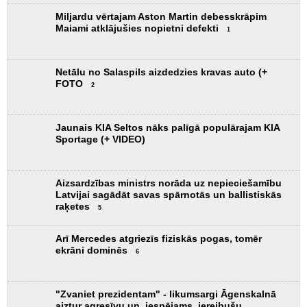
ekrāni dominēs
6
"Zvaniet prezidentam" - likumsargi Āgenskalnā
aiztur agresīvu un, iespējams, iereibušu
autovadītāju (+ VIDEO)
3
Xiaomi piesaka SkyNomad N70 EREV – luksusa
SUV Eiropas tirgum (+ FOTO)
4
Šodien (5.08) degvielai akcijas cenas: Dīzelis
1.817 un 95. benzīns 1.737 EUR! Nafta 75.6 USD
par barelu (+ VIDEO)
9