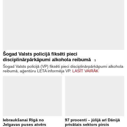
Šogad Valsts policijā fiksēti pieci
disciplinārpārkāpumi alkohola reibumā
1
Šogad Valsts policijā (VP) fiksēti pieci disciplinārpārkāpumi alkohola
reibumā, aģentūru LETA informēja VP.
LASĪT VAIRĀK
Iebraukšanai Rīgā no
97 procenti – jūlijā arī Dānijā