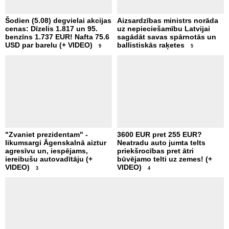
Šodien (5.08) degvielai akcijas
Aizsardzības ministrs norāda
cenas: Dīzelis 1.817 un 95.
uz nepieciešamību Latvijai
benzīns 1.737 EUR! Nafta 75.6
sagādāt savas spārnotās un
USD par barelu (+ VIDEO)
ballistiskās raķetes
9
5
"Zvaniet prezidentam" -
3600 EUR pret 255 EUR?
likumsargi Āgenskalnā aiztur
Neatradu auto jumta telts
agresīvu un, iespējams,
priekšrocības pret ātri
iereibušu autovadītāju (+
būvējamo telti uz zemes! (+
VIDEO)
VIDEO)
3
4