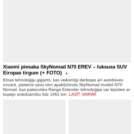
Xiaomi piesaka SkyNomad N70 EREV – luksusa SUV
Eiropas tirgum (+ FOTO)
4
Ķīnas tehnoloģiju gigants, kas veiksmīgi darbojas arī autobūves
nozarē, pieteicis savu otro apakšzīmola SkyNomad modeli N70
Nomad, kas pateicoties Range Extender tehnoloģijai var lepoties ar
kopējo sniedzamību līdz 1461 km.
LASĪT VAIRĀK