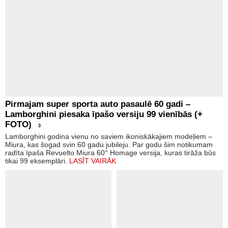
Pirmajam super sporta auto pasaulē 60 gadi –
Lamborghini piesaka īpašo versiju 99 vienībās (+
FOTO)
3
Lamborghini godina vienu no saviem ikoniskākajiem modeļiem –
Miura, kas šogad svin 60 gadu jubileju. Par godu šim notikumam
radīta īpaša Revuelto Miura 60° Homage versija, kuras tirāža būs
tikai 99 eksemplāri.
LASĪT VAIRĀK