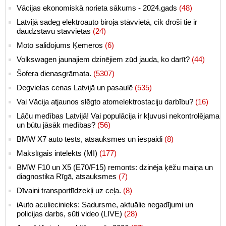
Krievijas iebrukums Ukrainā!
(9034)
Vācijas ekonomiskā norieta sākums - 2024.gads
(48)
Latvijā sadeg elektroauto biroja stāvvietā, cik droši tie ir
daudzstāvu stāvvietās
(24)
Moto salidojums Ķemeros
(6)
Volkswagen jaunajiem dzinējiem zūd jauda, ko darīt?
(44)
Šofera dienasgrāmata.
(5307)
Degvielas cenas Latvijā un pasaulē
(535)
Vai Vācija atjaunos slēgto atomelektrostaciju darbību?
(16)
Lāču medības Latvijā! Vai populācija ir kļuvusi nekontrolējama
un būtu jāsāk medības?
(56)
BMW X7 auto tests, atsauksmes un iespaidi
(8)
Makslīgais intelekts (MI)
(177)
BMW F10 un X5 (E70/F15) remonts: dzinēja ķēžu maiņa un
diagnostika Rīgā, atsauksmes
(7)
Dīvaini transportlīdzekļi uz ceļa.
(8)
iAuto aculiecinieks: Sadursme, aktuālie negadījumi un
policijas darbs, sūti video (LIVE)
(28)