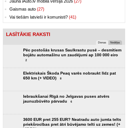
Jaunā iAuto.lv mobilā versija 2026
(27)
Gaismas auto
(27)
Vai tiešām latvieši ir komunisti?
(41)
LASĪTĀKIE RAKSTI
Dienas
Nedēļas
Pēc postošās krusas Saulkrastu pusē – desmitiem
bojātu automašīnu un zaudējumi ap 100 000 eiro
2
Elektriskais Škoda Peaq varēs nobraukt līdz pat
650 km (+ VIDEO)
8
Iebraukšanai Rīgā no Jelgavas puses atvērs
jaunuzbūvēto pārvadu
6
3600 EUR pret 255 EUR? Neatradu auto jumta telts
priekšrocības pret ātri būvējamo telti uz zemes! (+
VIDEO)
4
Tikai 12,8 kWh uz 100 km – Audi e-tron būs