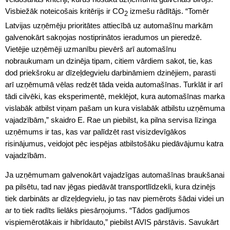
Visbiežāk noteicošais kritērijs ir CO
izmešu rādītājs. “Tomēr
2
Latvijas uzņēmēju prioritātes attiecībā uz automašīnu markām
galvenokārt sakņojas nostiprinātos ieradumos un pieredzē.
Vietējie uzņēmēji uzmanību pievērš arī automašīnu
nobraukumam un dzinēja tipam, citiem vārdiem sakot, tie, kas
dod priekšroku ar dīzeļdegvielu darbināmiem dzinējiem, parasti
arī uzņēmumā vēlas redzēt tāda veida automašīnas. Turklāt ir arī
tādi cilvēki, kas eksperimentē, meklējot, kura automašīnas marka
vislabāk atbilst viņam pašam un kura vislabāk atbilstu uzņēmuma
vajadzībām,” skaidro E. Rae un piebilst, ka pilna servisa līzinga
uzņēmums ir tas, kas var palīdzēt rast visizdevīgākos
risinājumus, veidojot pēc iespējas atbilstošāku piedāvājumu katra
vajadzībām.
Ja uzņēmumam galvenokārt vajadzīgas automašīnas braukšanai
pa pilsētu, tad nav jēgas piedāvāt transportlīdzekli, kura dzinējs
tiek darbināts ar dīzeļdegvielu, jo tas nav piemērots šādai videi un
ar to tiek radīts lielāks piesārņojums. “Tādos gadījumos
vispiemērotākais ir hibrīdauto,” piebilst AVIS pārstāvis. Savukārt