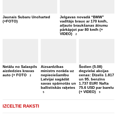
Jaunais Subaru Uncharted
Jelgavas novadā “BMW”
R
(+FOTO)
vadītājs brauc ar 170 km/h,
m
atļauto braukšanas ātrumu
v
pārkāpjot par 80 km/h (+
VIDEO)
2
Š
Netālu no Salaspils
Aizsardzības
Šodien (5.08)
p
aizdedzies kravas
ministrs norāda uz
degvielai akcijas
d
auto (+ FOTO
nepieciešamību
cenas: Dīzelis 1.817
a
2
Latvijai sagādāt
un 95. benzīns
savas spārnotās un
1.737 EUR! Nafta
ballistiskās raķetes
75.6 USD par barelu
(+ VIDEO)
5
9
IZCELTIE RAKSTI