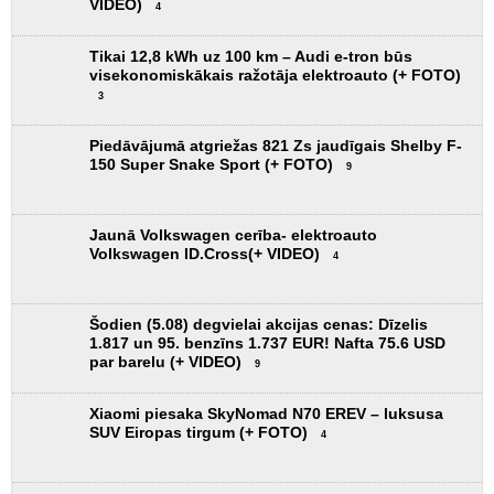
visekonomiskākais ražotāja elektroauto (+ FOTO)
3
Piedāvājumā atgriežas 821 Zs jaudīgais Shelby F-
150 Super Snake Sport (+ FOTO)
9
Jaunā Volkswagen cerība- elektroauto
Volkswagen ID.Cross(+ VIDEO)
4
Šodien (5.08) degvielai akcijas cenas: Dīzelis
1.817 un 95. benzīns 1.737 EUR! Nafta 75.6 USD
par barelu (+ VIDEO)
9
Xiaomi piesaka SkyNomad N70 EREV – luksusa
SUV Eiropas tirgum (+ FOTO)
4
Rīgas remontu jaunā mērvienība - kļūdu skaits uz
vienu metru darbu! (+ VIDEO)
7
Gandrīz 900 Zs jaudīgais Ķīnas superhibrīds būs
pieejams Eiropā (+ FOTO)
10
Austrijā uzsāk Ķīnas elektriskā kravinieka
SuperPanther eTopas600 ražošanu
2