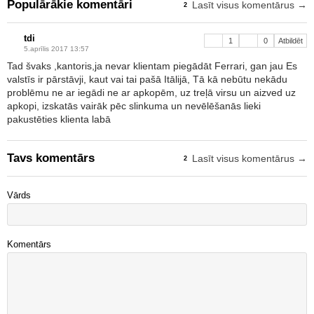
Populārākie komentāri
Lasīt visus komentārus →
2
tdi
1
0
Atbildēt
5.aprīlis 2017 13:57
Tad švaks ,kantoris,ja nevar klientam piegādāt Ferrari, gan jau Es
valstīs ir pārstāvji, kaut vai tai pašā Itālijā, Tā kā nebūtu nekādu
problēmu ne ar iegādi ne ar apkopēm, uz treļā virsu un aizved uz
apkopi, izskatās vairāk pēc slinkuma un nevēlēšanās lieki
pakustēties klienta labā
Tavs komentārs
Lasīt visus komentārus →
2
Vārds
Komentārs