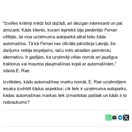
“Izvēles kritēriji mēdz būt dažādi, arī diezgan interesanti un pat
amizanti. Kāds klients, kuram iepriekš bija piederējis
Ferrari
vēlējās, lai viņa uzņēmuma autoparkā atkal būtu šāda
automašīna. Tā kā
Ferrari
nav oficiāla pārstāvja Latvijā, šis
darījums nebija iespējams, taču mēs atradām piemērotu
alternatīvu. Ir gadījies, ka uzņēmēji vēlas nomāt arī jaudīgus
traktorus vai mauriņa pļaujmašīnas kopā ar automašīnām,”
stāsta E. Rae.
Izvēloties, kādu automašīnas marku nomāt, E. Rae uzņēmējiem
iesaka izvērtēt šādus aspektus: cik liels ir uzņēmuma autoparks,
kādas automašīnas markas tiek izmantotas pašlaik un kāds ir to
nobraukums?