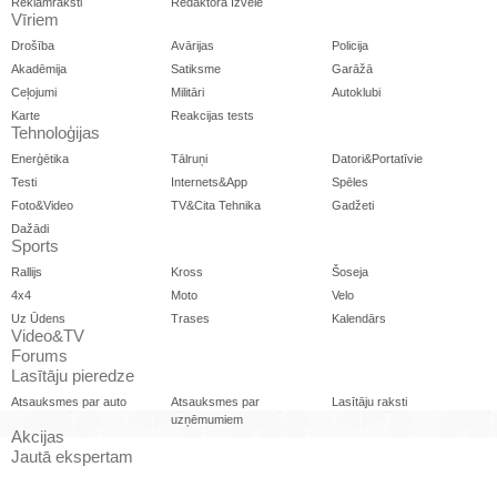
Akcijas
Jautā ekspertam
Ziņo!
Reklāma
Kontakti
Lietošanas noteikumi
Privātuma noteikumi
Sīkdatņu noteikumi
Datora versija
Portālā publicētie autoru viedokļi var atšķirties no iAuto redakcijas viedokļa.