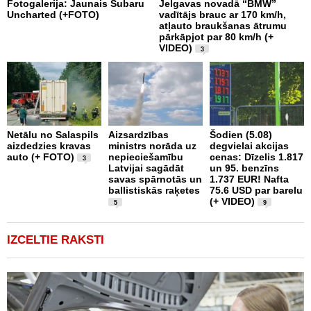
Fotogalerija: Jaunais Subaru
Jelgavas novadā “BMW”
R
Uncharted (+FOTO)
vadītājs brauc ar 170 km/h,
m
atļauto braukšanas ātrumu
v
pārkāpjot par 80 km/h (+
VIDEO)
3
Š
Netālu no Salaspils
Aizsardzības
Šodien (5.08)
p
aizdedzies kravas
ministrs norāda uz
degvielai akcijas
d
auto (+ FOTO)
nepieciešamību
cenas: Dīzelis 1.817
a
3
Latvijai sagādāt
un 95. benzīns
savas spārnotās un
1.737 EUR! Nafta
ballistiskās raķetes
75.6 USD par barelu
(+ VIDEO)
5
9
IZCELTIE RAKSTI