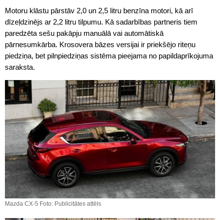
Motoru klāstu pārstāv 2,0 un 2,5 litru benzīna motori, kā arī
dīzeļdzinējs ar 2,2 litru tilpumu. Kā sadarbības partneris tiem
paredzēta sešu pakāpju manuālā vai automātiskā
pārnesumkārba. Krosovera bāzes versijai ir priekšējo riteņu
piedziņa, bet pilnpiedziņas sistēma pieejama no papildaprīkojuma
saraksta.
Mazda CX-5 Foto: Publicitātes attēls