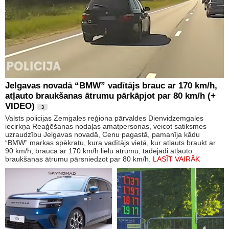
Jelgavas novadā “BMW” vadītājs brauc ar 170 km/h,
atļauto braukšanas ātrumu pārkāpjot par 80 km/h (+
VIDEO)
3
Valsts policijas Zemgales reģiona pārvaldes Dienvidzemgales
iecirkņa Reaģēšanas nodaļas amatpersonas, veicot satiksmes
uzraudzību Jelgavas novadā, Cenu pagastā, pamanīja kādu
“BMW” markas spēkratu, kura vadītājs vietā, kur atļauts braukt ar
90 km/h, brauca ar 170 km/h lielu ātrumu, tādējādi atļauto
braukšanas ātrumu pārsniedzot par 80 km/h.
LASĪT VAIRĀK