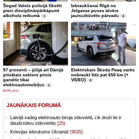
Šogad Valsts policijā fiksēti
Iebraukšanai Rīgā no
pieci disciplinārpārkāpumi
Jelgavas puses atvērs
alkohola reibumā
jaunuzbūvēto pārvadu
1
6
97 procenti – jūlijā arī Dānijā
Elektriskais Škoda Peaq varēs
privātais sektors pircis
nobraukt līdz pat 650 km (+
gandrīz tikai
VIDEO)
8
elektroautomobiļus
2
JAUNĀKAIS FORUMĀ
Latvijā sadeg elektroauto biroja stāvvietā, cik droši tie ir
daudzstāvu stāvvietās
(25)
Krievijas iebrukums Ukrainā!
(9035)