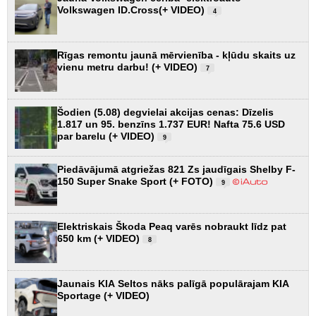
Volkswagen ID.Cross(+ VIDEO)
4
Rīgas remontu jaunā mērvienība - kļūdu skaits uz
vienu metru darbu! (+ VIDEO)
7
Šodien (5.08) degvielai akcijas cenas: Dīzelis
1.817 un 95. benzīns 1.737 EUR! Nafta 75.6 USD
par barelu (+ VIDEO)
9
Piedāvājumā atgriežas 821 Zs jaudīgais Shelby F-
150 Super Snake Sport (+ FOTO)
9
Elektriskais Škoda Peaq varēs nobraukt līdz pat
650 km (+ VIDEO)
8
Jaunais KIA Seltos nāks palīgā populārajam KIA
Sportage (+ VIDEO)