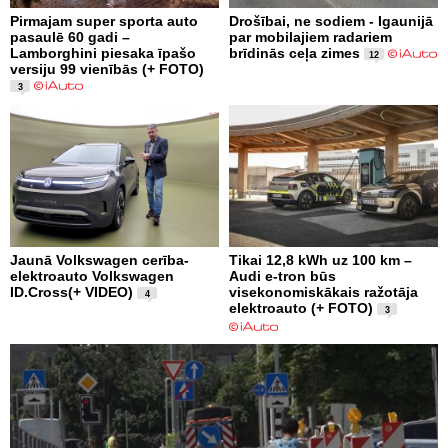
Pirmajam super sporta auto
Drošībai, ne sodiem - Igaunijā
pasaulē 60 gadi –
par mobilajiem radariem
Lamborghini piesaka īpašo
brīdinās ceļa zimes
12
versiju 99 vienībās (+ FOTO)
3
Jaunā Volkswagen cerība-
Tikai 12,8 kWh uz 100 km –
elektroauto Volkswagen
Audi e-tron būs
ID.Cross(+ VIDEO)
visekonomiskākais ražotāja
4
elektroauto (+ FOTO)
3