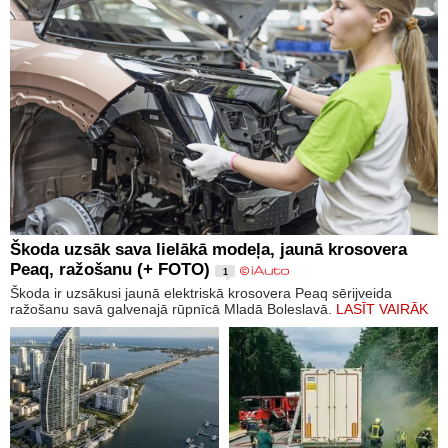
Škoda uzsāk sava lielākā modeļa, jaunā krosovera
Peaq, ražošanu (+ FOTO)
1
Škoda ir uzsākusi jaunā elektriskā krosovera Peaq sērijveida
ražošanu savā galvenajā rūpnīcā Mladā Boleslavā.
LASĪT VAIRĀK