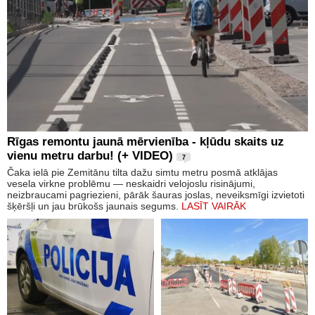
Rīgas remontu jaunā mērvienība - kļūdu skaits uz
vienu metru darbu! (+ VIDEO)
7
Čaka ielā pie Zemitānu tilta dažu simtu metru posmā atklājas
vesela virkne problēmu — neskaidri velojoslu risinājumi,
neizbraucami pagriezieni, pārāk šauras joslas, neveiksmīgi izvietoti
šķēršļi un jau brūkošs jaunais segums.
LASĪT VAIRĀK