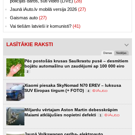
policijas darbs, sūti video (LIVE)
(28)
Jaunā iAuto.lv mobilā versija 2026
(27)
Gaismas auto
(27)
Vai tiešām latvieši ir komunisti?
(41)
LASĪTĀKIE RAKSTI
Dienas
Nedēļas
Pēc postošās krusas Saulkrastu pusē – desmitiem
bojātu automašīnu un zaudējumi ap 100 000 eiro
2
Xiaomi piesaka SkyNomad N70 EREV – luksusa
SUV Eiropas tirgum (+ FOTO)
4
Miljardu vērtajam Aston Martin debesskrāpim
Maiami atklājušies nopietni defekti
1
Jaunā Volkswagen cerība- elektroauto