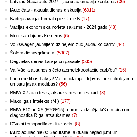
Latvijas Gada auto 2027 - jaunu automobiļu konkurss
(36)
iAuto čats - aktuālā dienas diskusija
(6011)
Kārtējā avārija Jūrmalā pie Circle K
(17)
Vācijas ekonomiskā norieta sākums - 2024.gads
(48)
Moto salidojums Ķemeros
(6)
Volkswagen jaunajiem dzinējiem zūd jauda, ko darīt?
(44)
Šofera dienasgrāmata.
(5307)
Degvielas cenas Latvijā un pasaulē
(535)
Vai Vācija atjaunos slēgto atomelektrostaciju darbību?
(16)
Lāču medības Latvijā! Vai populācija ir kļuvusi nekontrolējama
un būtu jāsāk medības?
(56)
BMW X7 auto tests, atsauksmes un iespaidi
(8)
Makslīgais intelekts (MI)
(177)
BMW F10 un X5 (E70/F15) remonts: dzinēja ķēžu maiņa un
diagnostika Rīgā, atsauksmes
(7)
Dīvaini transportlīdzekļi uz ceļa.
(8)
iAuto aculiecinieks: Sadursme, aktuālie negadījumi un