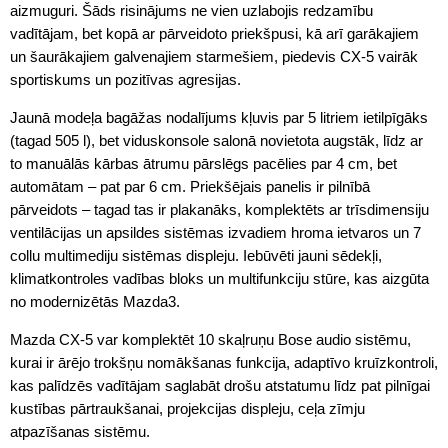
aizmuguri. Šāds risinājums ne vien uzlabojis redzamību
vadītājam, bet kopā ar pārveidoto priekšpusi, kā arī garākajiem
un šaurākajiem galvenajiem starmešiem, piedevis CX-5 vairāk
sportiskums un pozitīvas agresijas.
Jaunā modeļa bagāžas nodalījums kļuvis par 5 litriem ietilpīgāks
(tagad 505 l), bet viduskonsole salonā novietota augstāk, līdz ar
to manuālās kārbas ātrumu pārslēgs pacēlies par 4 cm, bet
automātam – pat par 6 cm. Priekšējais panelis ir pilnībā
pārveidots – tagad tas ir plakanāks, komplektēts ar trīsdimensiju
ventilācijas un apsildes sistēmas izvadiem hroma ietvaros un 7
collu multimediju sistēmas displeju. Iebūvēti jauni sēdekļi,
klimatkontroles vadības bloks un multifunkciju stūre, kas aizgūta
no modernizētās Mazda3.
Mazda CX-5 var komplektēt 10 skaļruņu Bose audio sistēmu,
kurai ir ārējo trokšņu nomākšanas funkcija, adaptīvo kruīzkontroli,
kas palīdzēs vadītājam saglabāt drošu atstatumu līdz pat pilnīgai
kustības pārtraukšanai, projekcijas displeju, ceļa zīmju
atpazīšanas sistēmu.