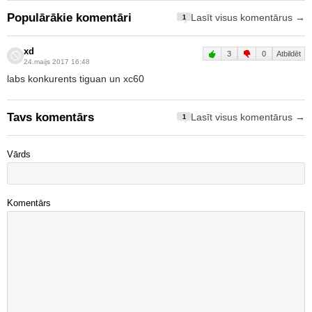
Populārākie komentāri
Lasīt visus komentārus →
1
xd
3
0
Atbildēt
24.maijs 2017 16:48
labs konkurents tiguan un xc60
Tavs komentārs
Lasīt visus komentārus →
1
Vārds
Komentārs