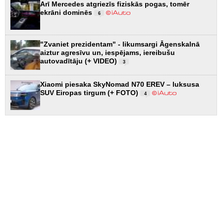
Arī Mercedes atgriezīs fiziskās pogas, tomēr
ekrāni dominēs
6
"Zvaniet prezidentam" - likumsargi Āgenskalnā
aiztur agresīvu un, iespējams, iereibušu
autovadītāju (+ VIDEO)
3
Xiaomi piesaka SkyNomad N70 EREV – luksusa
SUV Eiropas tirgum (+ FOTO)
4