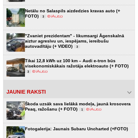
Netālu no Salaspils aizdedzies kravas auto (+
FOTO)
3
"Zvaniet prezidentam" - likumsargi Āgenskalnā
aiztur agresīvu un, iespējams, iereibušu
autovadītāju (+ VIDEO)
3
Tikai 12,8 kWh uz 100 km – Audi e-tron būs
visekonomiskākais ražotāja elektroauto (+ FOTO)
3
JAUNIE RAKSTI
Škoda uzsāk sava lielākā modeļa, jaunā krosovera
Peaq, ražošanu (+ FOTO)
1
Fotogalerija: Jaunais Subaru Uncharted (+FOTO)