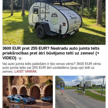
3600 EUR pret 255 EUR? Neatradu auto jumta telts
priekšrocības pret ātri būvējamo telti uz zemes! (+
VIDEO)
6
Vai auto jumta telts patiešām ir tās cenas vērta? 3600 EUR vērta
auto jumta telts vai 255 EUR ātri uzstādāmu (pop-up) telti uz
zemes.
LASĪT VAIRĀK