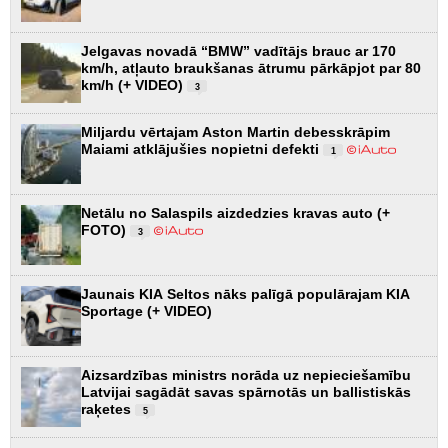
Jelgavas novadā “BMW” vadītājs brauc ar 170
km/h, atļauto braukšanas ātrumu pārkāpjot par 80
km/h (+ VIDEO)
3
Miljardu vērtajam Aston Martin debesskrāpim
Maiami atklājušies nopietni defekti
1
Netālu no Salaspils aizdedzies kravas auto (+
FOTO)
3
Jaunais KIA Seltos nāks palīgā populārajam KIA
Sportage (+ VIDEO)
Aizsardzības ministrs norāda uz nepieciešamību
Latvijai sagādāt savas spārnotās un ballistiskās
raķetes
5