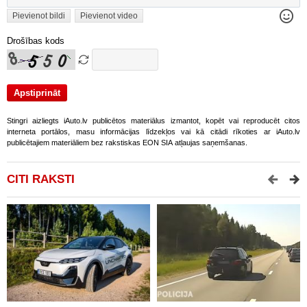
Pievienot bildi
Pievienot video
Drošības kods
Stingri aizliegts iAuto.lv publicētos materiālus izmantot, kopēt vai reproducēt citos
interneta portālos, masu informācijas līdzekļos vai kā citādi rīkoties ar iAuto.lv
publicētajiem materiāliem bez rakstiskas EON SIA atļaujas saņemšanas.
CITI RAKSTI