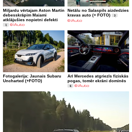
Miljardu vērtajam Aston Martin
Netālu no Salaspils aizdedzies
debesskrāpim Maiami
kravas auto (+ FOTO)
3
atklājušies nopietni defekti
1
Fotogalerija: Jaunais Subaru
Arī Mercedes atgriezīs fiziskās
Uncharted (+FOTO)
pogas, tomēr ekrāni dominēs
6