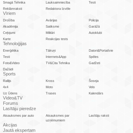
Smagā Tehnika
Lauksaimniecība
Testi
Reklāmraksti
Redaktora Izvēle
Vīriem
Drošība
Avārijas
Policija
Akadēmija
Satiksme
Garāžā
Ceļojumi
Militāri
Autoklubi
Karte
Reakcijas tests
Tehnoloģijas
Enerģētika
Tālruņi
Datori&Portatīvie
Testi
Internets&App
Spēles
Foto&Video
TV&Cita Tehnika
Gadžeti
Dažādi
Sports
Rallijs
Kross
Šoseja
4x4
Moto
Velo
Uz Ūdens
Trases
Kalendārs
Video&TV
Forums
Lasītāju pieredze
Atsauksmes par auto
Atsauksmes par
Lasītāju raksti
uzņēmumiem
Akcijas
Jautā ekspertam