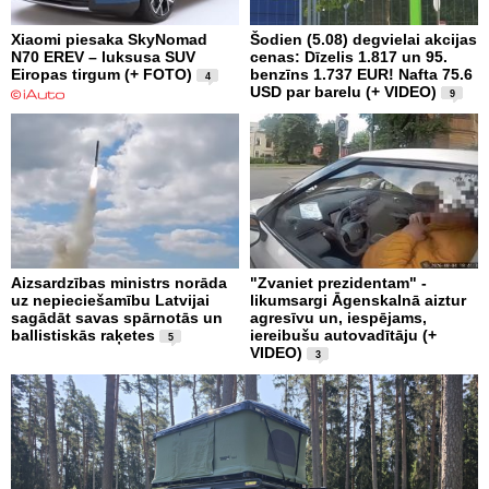
Xiaomi piesaka SkyNomad
Šodien (5.08) degvielai akcijas
N70 EREV – luksusa SUV
cenas: Dīzelis 1.817 un 95.
Eiropas tirgum (+ FOTO)
benzīns 1.737 EUR! Nafta 75.6
4
USD par barelu (+ VIDEO)
9
Aizsardzības ministrs norāda
"Zvaniet prezidentam" -
uz nepieciešamību Latvijai
likumsargi Āgenskalnā aiztur
sagādāt savas spārnotās un
agresīvu un, iespējams,
ballistiskās raķetes
iereibušu autovadītāju (+
5
VIDEO)
3