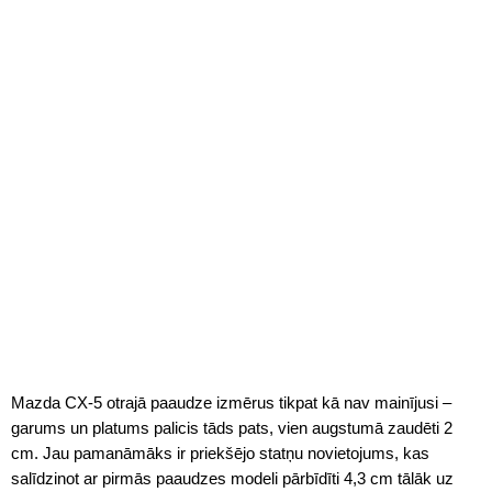
Mazda CX-5 otrajā paaudze izmērus tikpat kā nav mainījusi –
garums un platums palicis tāds pats, vien augstumā zaudēti 2
cm. Jau pamanāmāks ir priekšējo statņu novietojums, kas
salīdzinot ar pirmās paaudzes modeli pārbīdīti 4,3 cm tālāk uz