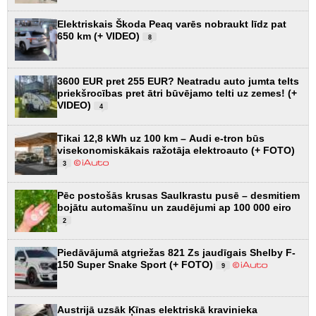
Elektriskais Škoda Peaq varēs nobraukt līdz pat
650 km (+ VIDEO)
8
3600 EUR pret 255 EUR? Neatradu auto jumta telts
priekšrocības pret ātri būvējamo telti uz zemes! (+
VIDEO)
4
Tikai 12,8 kWh uz 100 km – Audi e-tron būs
visekonomiskākais ražotāja elektroauto (+ FOTO)
3
Pēc postošās krusas Saulkrastu pusē – desmitiem
bojātu automašīnu un zaudējumi ap 100 000 eiro
2
Piedāvājumā atgriežas 821 Zs jaudīgais Shelby F-
150 Super Snake Sport (+ FOTO)
9
Austrijā uzsāk Ķīnas elektriskā kravinieka