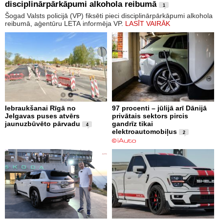
disciplinārpārkāpumi alkohola reibumā
1
Šogad Valsts policijā (VP) fiksēti pieci disciplinārpārkāpumi alkohola
reibumā, aģentūru LETA informēja VP.
LASĪT VAIRĀK
Iebraukšanai Rīgā no
97 procenti – jūlijā arī Dānijā
Jelgavas puses atvērs
privātais sektors pircis
jaunuzbūvēto pārvadu
gandrīz tikai
4
elektroautomobiļus
2