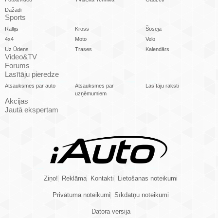
Dažādi
Sports
Rallijs
Kross
Šoseja
4x4
Moto
Velo
Uz Ūdens
Trases
Kalendārs
Video&TV
Forums
Lasītāju pieredze
Atsauksmes par auto
Atsauksmes par
Lasītāju raksti
uzņēmumiem
Akcijas
Jautā ekspertam
Ziņo!
Reklāma
Kontakti
Lietošanas noteikumi
Privātuma noteikumi
Sīkdatņu noteikumi
Datora versija