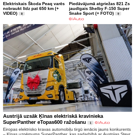
Elektriskais Škoda Peaq varēs
Piedāvājumā atgriežas 821 Zs
nobraukt līdz pat 650 km (+
jaudīgais Shelby F-150 Super
VIDEO)
Snake Sport (+ FOTO)
8
9
Austrijā uzsāk Ķīnas elektriskā kravinieka
SuperPanther eTopas600 ražošanu
1
Eiropas elektrisko kravas automobiļu tirgū ienācis jauns konkurents
– Ķīnas uzņēmums SuperPanther, kas sadarbībā ar Austrijas Steyr