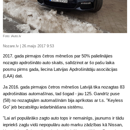
Foto: iAuto.lv
Nozare.lv | 26.maijs 2017 9:53
2017. gada pirmajos četros mēnešos par 50% palielinājies
nozagto apdrošināto auto skaits, salīdzinot ar šo pašu laika
posmu pirms gada, liecina Latvijas Apdrošinātāju asociācijas
(LAA) dati.
Ja 2016. gada pirmajos četros mēnešos Latvijā tika nozagtas 83
apdrošinātas automašīnas, tad šogad - jau 125. Gandrīz puse
(58) no nozagtajām automašīnām bija aprīkotas ar t.s. "Keyless
Go" jeb bezatslēgu iedarbināšana sistēmu.
"Lai arī populārāko zagto auto tops ir nemainīgs, jaunums ir tādu
iepriekš zagļu vidū nepopulāru auto marku zādzības kā Nissan,