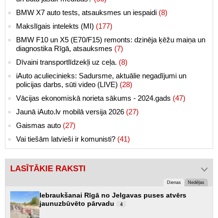
BMW X7 auto tests, atsauksmes un iespaidi
(8)
Makslīgais intelekts (MI)
(177)
BMW F10 un X5 (E70/F15) remonts: dzinēja ķēžu maiņa un
diagnostika Rīgā, atsauksmes
(7)
Dīvaini transportlīdzekļi uz ceļa.
(8)
iAuto aculiecinieks: Sadursme, aktuālie negadījumi un
policijas darbs, sūti video (LIVE)
(28)
Vācijas ekonomiskā norieta sākums - 2024.gads
(47)
Jaunā iAuto.lv mobilā versija 2026
(27)
Gaismas auto
(27)
Vai tiešām latvieši ir komunisti?
(41)
LASĪTĀKIE RAKSTI
Dienas
Nedēļas
Iebraukšanai Rīgā no Jelgavas puses atvērs
jaunuzbūvēto pārvadu
4