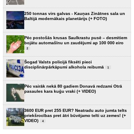
250 tonnas virs galvas - Kauņas Zinātnes sala un
Baltijā modernākais planetārijs (+ FOTO)
Pēc postošās krusas Saulkrastu pusē – desmitiem
bojātu automašīnu un zaudējumi ap 100 000 eiro
2
Šogad Valsts policijā fiksēti pieci
disciplinārpārkāpumi alkohola reibumā
1
Pēc vairāk nekā 80 gadiem Donavā redzami Otrā
pasaules kara kuģu vraki (+ VIDEO)
3600 EUR pret 255 EUR? Neatradu auto jumta telts
priekšrocības pret ātri būvējamo telti uz zemes! (+
VIDEO)
4