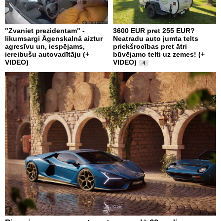
"Zvaniet prezidentam" -
3600 EUR pret 255 EUR?
likumsargi Āgenskalnā aiztur
Neatradu auto jumta telts
agresīvu un, iespējams,
priekšrocības pret ātri
iereibušu autovadītāju (+
būvējamo telti uz zemes! (+
VIDEO)
VIDEO)
4