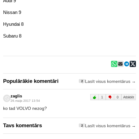
Audi 9
Nissan 9
Hyundai 8
Subaru 8
Populārākie komentāri
Lasīt visus komentārus →
2
zaglis
1
0
Atbildēt
26.maijs 2017 13:54
ko tad VOLVO nezog?
Tavs komentārs
Lasīt visus komentārus →
2