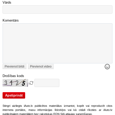
Vārds
Komentārs
Pievienot bildi
Pievienot video
Drošības kods
Stingri aizliegts iAuto.lv publicētos materiālus izmantot, kopēt vai reproducēt citos
interneta portālos, masu informācijas līdzekļos vai kā citādi rīkoties ar iAuto.lv
publicētajiem materiāliem bez rakstiskas EON SIA atļaujas saņemšanas.