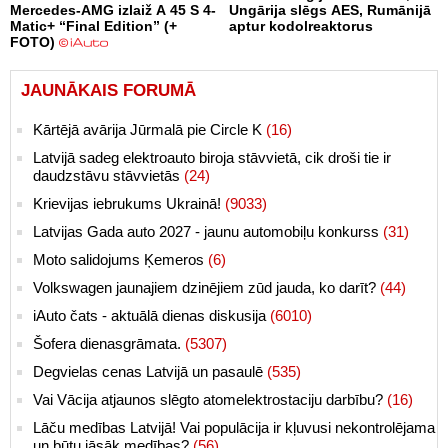
Mercedes-AMG izlaiž A 45 S 4-
Ungārija slēgs AES, Rumānijā
Matic+ “Final Edition” (+
aptur kodolreaktorus
FOTO)
JAUNĀKAIS FORUMĀ
Kārtējā avārija Jūrmalā pie Circle K
(16)
Latvijā sadeg elektroauto biroja stāvvietā, cik droši tie ir
daudzstāvu stāvvietās
(24)
Krievijas iebrukums Ukrainā!
(9033)
Latvijas Gada auto 2027 - jaunu automobiļu konkurss
(31)
Moto salidojums Ķemeros
(6)
Volkswagen jaunajiem dzinējiem zūd jauda, ko darīt?
(44)
iAuto čats - aktuālā dienas diskusija
(6010)
Šofera dienasgrāmata.
(5307)
Degvielas cenas Latvijā un pasaulē
(535)
Vai Vācija atjaunos slēgto atomelektrostaciju darbību?
(16)
Lāču medības Latvijā! Vai populācija ir kļuvusi nekontrolējama
un būtu jāsāk medības?
(56)