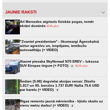
JAUNIE RAKSTI
Arī Mercedes atgriezīs fiziskās pogas, tomēr
ekrāni dominēs
"Zvaniet prezidentam" - likumsargi Āgenskalnā
aiztur agresīvu un, iespējams, iereibušu
autovadītāju (+ VIDEO)
Xiaomi piesaka SkyNomad N70 EREV – luksusa
SUV Eiropas tirgum (+ FOTO)
2
Šodien (5.08) degvielai akcijas cenas: Dīzelis
1.817 un 95. benzīns 1.737 EUR! Nafta 75.6 USD
par barelu (+ VIDEO)
5
Rīgas remontu jaunā mērvienība - kļūdu skaits uz
vienu metru darbu! (+ VIDEO)
3