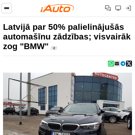
Latvijā par 50% palielinājušās
automašīnu zādzības; visvairāk
zog "BMW"
2