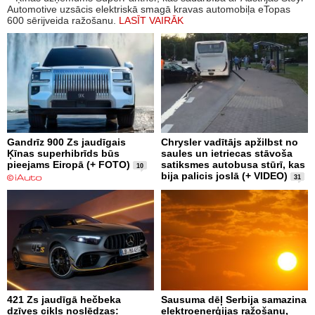
Automotive uzsācis elektriskā smagā kravas automobiļa eTopas
600 sērijveida ražošanu.
LASĪT VAIRĀK
Gandrīz 900 Zs jaudīgais
Chrysler vadītājs apžilbst no
Ķīnas superhibrīds būs
saules un ietriecas stāvoša
pieejams Eiropā (+ FOTO)
satiksmes autobusa stūrī, kas
10
bija palicis joslā (+ VIDEO)
31
421 Zs jaudīgā hečbeka
Sausuma dēļ Serbija samazina
dzīves cikls noslēdzas:
elektroenerģijas ražošanu,