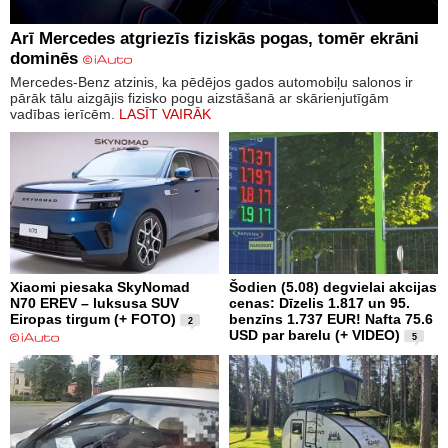
Arī Mercedes atgriezīs fiziskās pogas, tomēr ekrāni
dominēs
Mercedes-Benz atzinis, ka pēdējos gados automobiļu salonos ir
pārāk tālu aizgājis fizisko pogu aizstāšanā ar skārienjutīgām
vadības ierīcēm.
LASĪT VAIRĀK
Xiaomi piesaka SkyNomad
Šodien (5.08) degvielai akcijas
N70 EREV – luksusa SUV
cenas: Dīzelis 1.817 un 95.
Eiropas tirgum (+ FOTO)
benzīns 1.737 EUR! Nafta 75.6
2
USD par barelu (+ VIDEO)
5