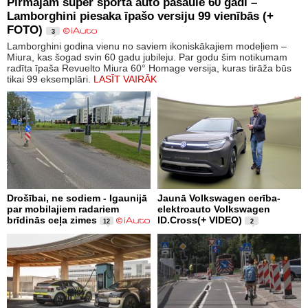
Pirmajam super sporta auto pasaulē 60 gadi –
Lamborghini piesaka īpašo versiju 99 vienībās (+
FOTO)
3
Lamborghini godina vienu no saviem ikoniskākajiem modeļiem –
Miura, kas šogad svin 60 gadu jubileju. Par godu šim notikumam
radīta īpaša Revuelto Miura 60° Homage versija, kuras tirāža būs
tikai 99 eksemplāri.
LASĪT VAIRĀK
Drošībai, ne sodiem - Igaunijā
Jaunā Volkswagen cerība-
par mobilajiem radariem
elektroauto Volkswagen
brīdinās ceļa zimes
ID.Cross(+ VIDEO)
12
2