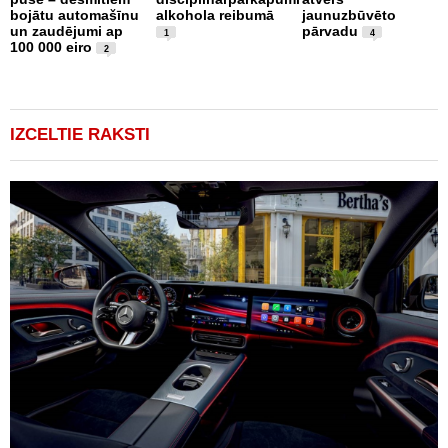
bojātu automašīnu
alkohola reibumā
jaunuzbūvēto
u
un zaudējumi ap
pārvadu
s
1
4
100 000 eiro
a
2
b
V
IZCELTIE RAKSTI