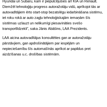
Hyundai un Subaru, kam ir piepulcējušies arī KIA un Renault.
Diemžēl tehnoloģiju progress autoražotāju vidū, aprīkojot tās ar
autovadītājiem ērto start-stop bezatslēgu iedarbināšana sistēmu,
iet roku rokā ar auto zagļu tehnoloģiskajām iemaņām šīs
sistēmas uzlauzt un nelikumīgi piesavināties svešo
transportlīdzekli", saka Jānis Abāšins, LAA Prezidents.
LAA aicina autovadītājus konsultēties gan ar autoražotāju
pārstāvjiem, gan apdrošinātājiem par iespējām un
nepieciešamību šīs automašīnās aprīkot ar papildus pret
aizdzīšanas u.c. drošības sistēmām.