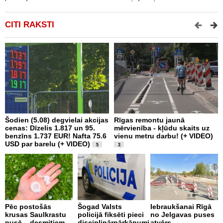
CITI RAKSTI
Šodien (5.08) degvielai akcijas
Rīgas remontu jaunā
J
cenas: Dīzelis 1.817 un 95.
mērvienība - kļūdu skaits uz
j
benzīns 1.737 EUR! Nafta 75.6
vienu metru darbu! (+ VIDEO)
B
USD par barelu (+ VIDEO)
p
5
3
b
Pēc postošās
Šogad Valsts
Iebraukšanai Rīgā
krusas Saulkrastu
policijā fiksēti pieci
no Jelgavas puses
C
pusē – desmitiem
disciplinārpārkāpumi
atvērs
a