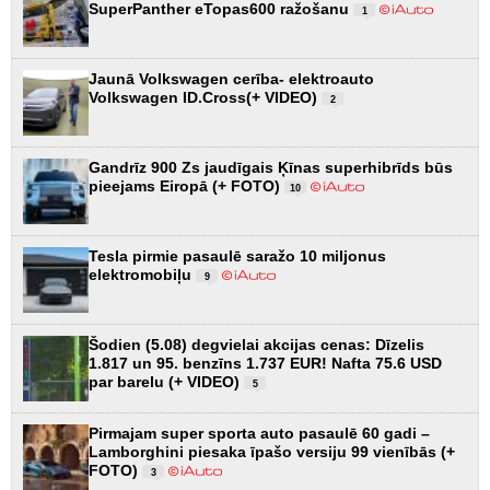
SuperPanther eTopas600 ražošanu
1
Jaunā Volkswagen cerība- elektroauto
Volkswagen ID.Cross(+ VIDEO)
2
Gandrīz 900 Zs jaudīgais Ķīnas superhibrīds būs
pieejams Eiropā (+ FOTO)
10
Tesla pirmie pasaulē saražo 10 miljonus
elektromobiļu
9
Šodien (5.08) degvielai akcijas cenas: Dīzelis
1.817 un 95. benzīns 1.737 EUR! Nafta 75.6 USD
par barelu (+ VIDEO)
5
Pirmajam super sporta auto pasaulē 60 gadi –
Lamborghini piesaka īpašo versiju 99 vienībās (+
FOTO)
3